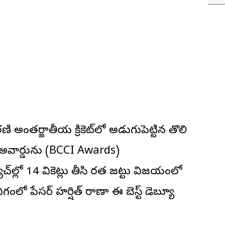
చరణి అంతర్జాతీయ క్రికెట్‌లో అడుగుపెట్టిన తొలి
ూ’ అవార్డును (BCCI Awards)
్‌ల్లో 14 వికెట్లు తీసి భారత జట్టు విజయంలో
ాగంలో పేసర్ హర్షిత్ రాణా ఈ బెస్ట్ డెబ్యూ