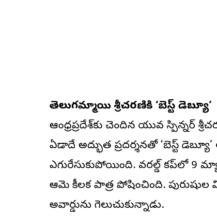
తెలుగమ్మాయి శ్రీచరణికి ‘బెస్ట్ డెబ్యూ’
ఆంధ్రప్రదేశ్‌కు చెందిన యువ స్పిన్నర్ శ్రీ
ఏడాదే అద్భుత ప్రదర్శనతో ‘బెస్ట్ డెబ్య
ఎగురేసుకుపోయింది. వరల్డ్ కప్‌లో 9 మ్యాచ
ఆమె కీలక పాత్ర పోషించింది. పురుషుల విభ
అవార్డును గెలుచుకున్నాడు.