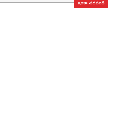
ఇంకా చదవండి