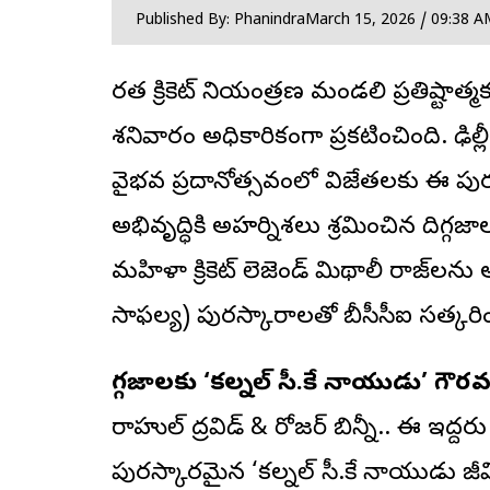
Published By: Phanindra
March 15, 2026 / 09:38 A
భారత క్రికెట్ నియంత్రణ మండలి ప్రతిష్ట
శనివారం అధికారికంగా ప్రకటించింది. ఢి
వైభవ ప్రదానోత్సవంలో విజేతలకు ఈ పురస
అభివృద్ధికి అహర్నిశలు శ్రమించిన దిగ్గజా
మహిళా క్రికెట్ లెజెండ్ మిథాలీ రాజ్‌లను 
సాఫల్య) పురస్కారాలతో బీసీసీఐ సత్కర
దిగ్గజాలకు ‘కల్నల్ సీ.కే నాయుడు’ గౌర
రాహుల్ ద్రవిడ్ & రోజర్ బిన్నీ.. ఈ ఇద్దర
పురస్కారమైన ‘కల్నల్ సీ.కే నాయుడు జ