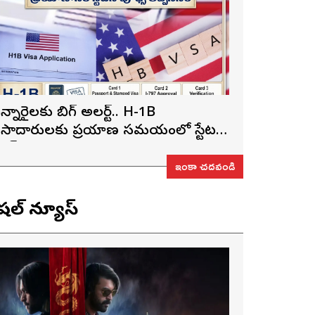
న్నారైలకు బిగ్ అలర్ట్.. H-1B
ీసాదారులకు ప్రయాణ సమయంలో స్టేటస్
్రూఫ్స్ తప్పనిసరి..!
ఇంకా చదవండి
ెషల్ న్యూస్