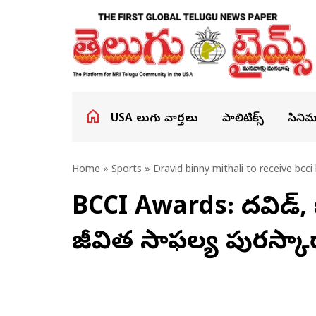
USA తెలుగు వార్తలు
పాలిటిక్స్
సినిమ
Home
»
Sports
» Dravid binny mithali to receive bcc
BCCI Awards: ద్రవిడ్, బ
జీవిత సాఫల్య పురస్కా