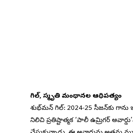
గిల్, స్మృతి మంధానల ఆధిపత్యం
శుభ్‌మన్ గిల్: 2024-25 సీజన్‌కు గాను ఇం
నిలిచి ప్రతిష్టాత్మక ‘పాలీ ఉమ్రిగర్ అవా