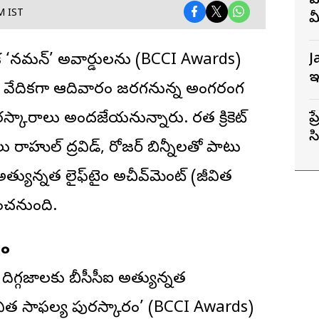
వ
M IST
మ
J
ాత్మక ‘నమన్’ అవార్డులను (BCCI Awards)
ఇ
ల్లీ వేదికగా ఆదివారం జరగనున్న అంగరంగ
్కారాలు అందజేయనున్నారు. భారత క్రికెట్
ప
స
లు రాహుల్ ద్రవిడ్, రోజర్ బిన్నీలతో పాటు
స
అత్యున్నత లైఫ్‌టైం అచీవ్‌మెంట్ (జీవిత
ించనుంది.
వం
ు దిగ్గజాలకు బీసీసీఐ అత్యున్నత
ీవిత సాఫల్య పురస్కారం’ (BCCI Awards)