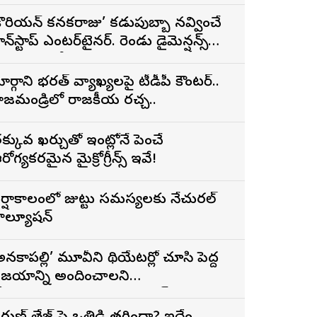
్రైలర్
కొరియన్ కనకరాజు’ కడుపుబ్బా నవ్వించే
ాన్‌స్టాప్ ఎంటర్‌టైనర్. రెండు డైమెన్షన్స్
న్న పాత్రలో నటించడం చాలా
ంతృప్తినిచ్చింది : వరుణ్ తేజ్
ార్గాని భరత్ వ్యాఖ్యలపై టీడీపీ కౌంటర్..
ాజమండ్రిలో రాజకీయ రచ్చ..
క్కువ ఖర్చుతో ఇంట్లోనే పెంచే
రోగ్యకరమైన మైక్రోగ్రీన్స్ ఇవే!
ర్షాకాలంలో జుట్టు సమస్యలకు నేచురల్
ొల్యూషన్
అనకాపల్లి’ మూవీని థియేటర్లో చూసి పెద్ద
ిజయాన్ని అందించాలని
ోరుకుంటున్నాను.. సోనూ సూద్