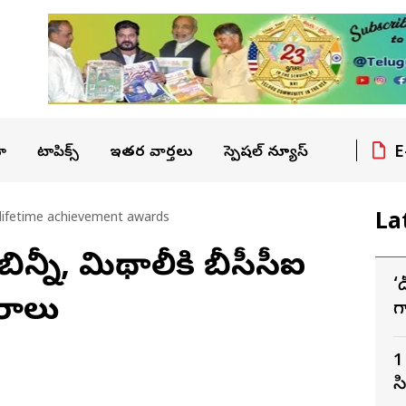
E
ా
టాపిక్స్
ఇతర వార్తలు
స్పెషల్ న్యూస్
La
i lifetime achievement awards
ిన్నీ, మిథాలీకి బీసీసీఐ
‘
రాలు
గ
ద
1
స