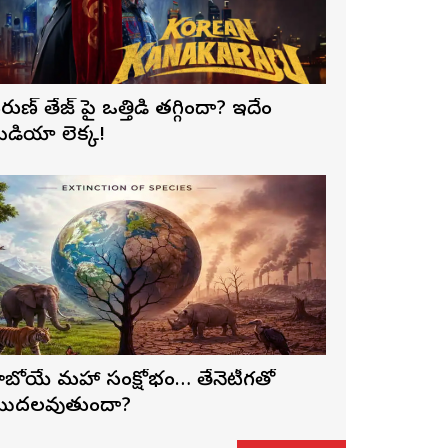
రుణ్ తేజ్‌ పై ఒత్తిడి తగ్గిందా? ఇదేం
ీడియా లెక్క!
ాబోయే మహా సంక్షోభం… తేనెటీగతో
ొదలవుతుందా?