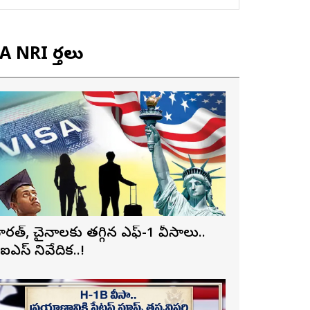
 NRI వార్తలు
ారత్, చైనాలకు తగ్గిన ఎఫ్-1 వీసాలు..
ీఐఎస్ నివేదిక..!