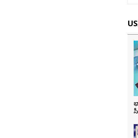
USA
భ
స