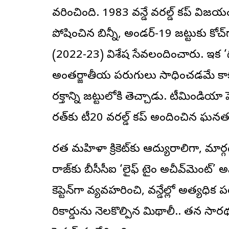
వరించింది. 1983 వన్డే వరల్డ్ కప్ విజయంల
పోషించిన బిన్నీ, అండర్-19 జట్టుకు కోచ్‌గ
(2022-23) విశేష సేవలందించారు. ఇక ‘ద
అంతర్జాతీయ పరుగులు సాధించడమే కాక
రక్తాన్ని జట్టులోకి తెచ్చాడు. టీమిండియా హ
భారత్‌కు టీ20 వరల్డ్ కప్ అందించిన ఘనత ద
భారత మహిళా క్రికెట్‌‌కు ఆద్యురాలిగా, మార
రాజ్‌కు బీసీసీఐ ‘లైఫ్ టైం అచీవ్‌మెంట్’ 
కెప్టెన్‌గా వ్యవహరించి, వన్డేల్లో అత్యధ
రికార్డును నెలకొల్పిన మిథాలీ.. తన సారథ్య