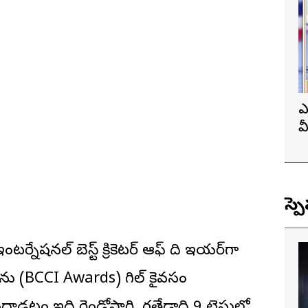
ఎ
వ
ప
స్ప
టర్నేషనల్ బెస్ట్ క్రికెటర్ ఆఫ్ ది ఇయర్‌గా
ర్డు’ను (BCCI Awards) గిల్ కైవసం