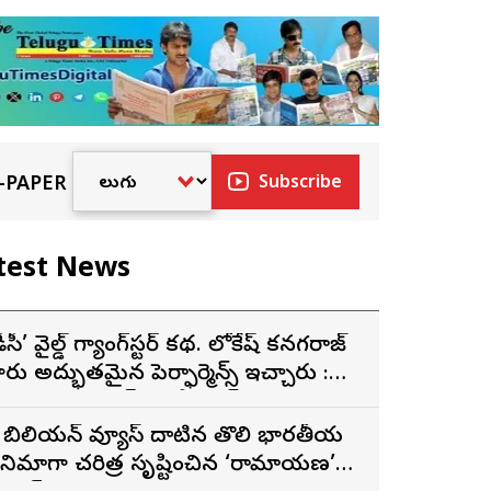
-PAPER
Subscribe
test News
డీసీ’ వైల్డ్ గ్యాంగ్‌స్టర్ కథ. లోకేష్ కనగరాజ్
ారు అద్భుతమైన పెర్ఫార్మెన్స్ ఇచ్చారు :
ర్శకుడు అరుణ్ మాథేశ్వరన్
 బిలియన్ వ్యూస్ దాటిన తొలి భారతీయ
ినిమాగా చరిత్ర సృష్టించిన ‘రామాయణ’