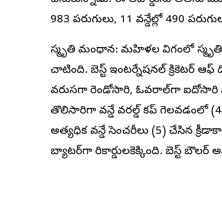
చేసుకున్నాడు. ఈ అవార్డును అతను ముద్దా
983 పరుగులు, 11 వన్డేల్లో 490 పరుగ
స్మృతి మంధాన: మహిళల విభాగంలో స్మృతి 
చాటింది. బెస్ట్ ఇంటర్నేషనల్ క్రికెటర్ 
వరుసగా రెండోసారి, ఓవరాల్‌గా ఐదోసారి
తొలిసారిగా వన్డే వరల్డ్ కప్ గెలవడంలో (
అత్యధిక వన్డే సెంచరీలు (5) చేసిన క్రీడ
బ్యాటర్‌గా రికార్డులకెక్కింది. బెస్ట్ బౌలర్ 