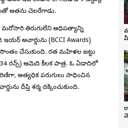
డటం ఇది రెండోసారి. గతేడాది 9 టెస్టుల్లో
ులతో అతను చెలరేగాడు.
మరోసారి తిరుగులేని ఆధిపత్యాన్ని
వ
మ
ఆఫ్ ది ఇయర్ అవార్డును (BCCI Awards)
 సొంతం చేసుకుంది. భారత మహిళల జట్టు
434 రన్స్) ఆమెది కీలక పాత్ర. ఓ ఏడాదిలో
ాకారిణిగా, అత్యధిక పరుగులు సాధించిన
అవార్డును దీప్తి శర్మ దక్కించుకుంది.
ర
మ