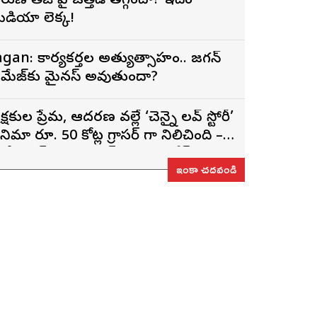
రుణ్ తేజ్‌ పై ఒత్తిడి తగ్గిందా? ఇదేం
ీడియా లెక్క!
agan: కార్యకర్తల అత్యుత్సాహం.. జగన్
మేజ్‌కు మైనస్ అవుతుందా?
్రేక్షకుల ప్రేమ, ఆదరణ వల్లే ‘చెన్నై లవ్ స్టోరీ’
ినిమా రూ. 50 కోట్ల గ్రాసర్ గా నిలిచింది –
్టోరీ రైటర్, ప్రొడ్యూసర్ సాయి రాజేష్
ఇంకా చదవండి