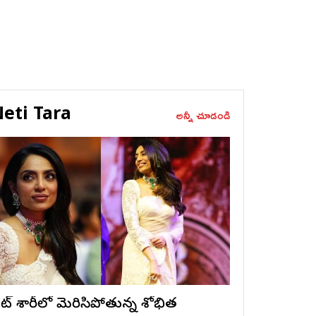
eti Tara
అన్నీ చూడండి
ైట్ శారీలో మెరిసిపోతున్న శోభిత