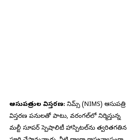
ఆసుపత్రుల విస్తరణ:
నిమ్స్ (NIMS) ఆసుపత్రి
విస్తరణ పనులతో పాటు, వరంగల్‌లో నిర్మిస్తున్న
మల్టీ సూపర్ స్పెషాలిటీ హాస్పిటల్‌ను త్వరితగతిన