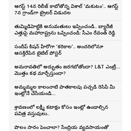
ఆగస్ట్ 14న రిలీజ్ కాబోతోన్న విశాల్ ‘మకుటం’.. ఆగస్ట్
7న గ్రాండ్‌గా ట్రైలర్ విడుదల
తుమ్మిడిహెట్టికి అనుమ‌తులు ఇప్పించండి.. బ్యారేజీ
ఎత్తుపై మ‌హారాష్ట్రను ఒప్పించండి: సీఎం రేవంత్ రెడ్డి
సందీప్ కిషన్ హీరోగా ‘కరికాల’.. అందరిలోనూ
ఆసక్తిరేపిన టైటిల్ పోస్టర్
అమరావతిలో అద్భుతం జరగబోతోందా? L&T ఎంట్రీ…
మొత్తం కథ మార్చేస్తుందా?
అమ్మమ్మల కాలంనాటి పాతకాలపు పచ్చడి రెసిపీ మీ
ఇంట్లోనే చేసేయండి…
శ్రావణంలో లక్ష్మీ కటాక్షం కోసం ఇంట్లో ఉండాల్సిన
పవిత్ర వస్తువులు..
పొలం సారం పెంచాలా? సేంద్రియ వ్యవసాయంతో