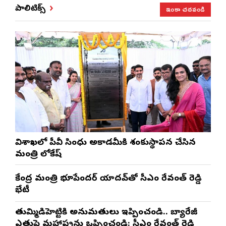
ఇంకా చదవండి
పాలిటిక్స్
విశాఖలో పీవీ సింధు అకాడమీకి శంకుస్థాపన చేసిన
మంత్రి లోకేష్
కేంద్ర మంత్రి భూపేందర్ యాదవ్‌తో సీఎం రేవంత్ రెడ్డి
భేటీ
తుమ్మిడిహెట్టికి అనుమ‌తులు ఇప్పించండి.. బ్యారేజీ
ఎత్తుపై మ‌హారాష్ట్రను ఒప్పించండి: సీఎం రేవంత్ రెడ్డి