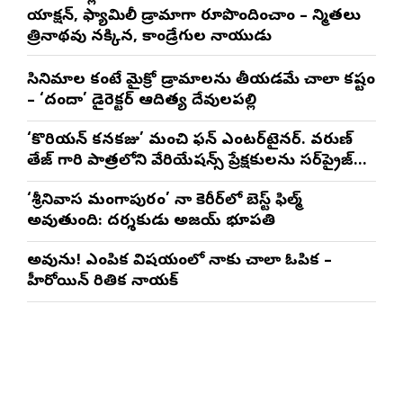
యాక్షన్, ఫ్యామిలీ డ్రామాగా రూపొందించాం – నిర్మాతలు
త్రినాథరావు నక్కిన, కాండ్రేగుల నాయుడు
సినిమాల కంటే మైక్రో డ్రామాలను తీయడమే చాలా కష్టం
– ‘దందా’ డైరెక్ట‌ర్ ఆదిత్య దేవులపల్లి
‘కొరియన్ కనకరాజు’ మంచి ఫన్ ఎంటర్‌టైనర్. వరుణ్
తేజ్ గారి పాత్రలోని వేరియేషన్స్ ప్రేక్షకులను సర్‌ప్రైజ్
చేస్తాయి : దర్శకుడు మేర్లపాక గాంధీ
‘శ్రీనివాస మంగాపురం’ నా కెరీర్‌లో బెస్ట్ ఫిల్మ్
అవుతుంది: దర్శకుడు అజయ్ భూపతి
అవును! ఎంపిక విషయంలో నాకు చాలా ఓపిక –
హీరోయిన్ రితిక నాయక్