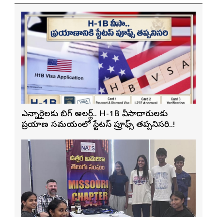
ఎన్నారైలకు బిగ్ అలర్ట్.. H-1B వీసాదారులకు
ప్రయాణ సమయంలో స్టేటస్ ప్రూఫ్స్ తప్పనిసరి..!