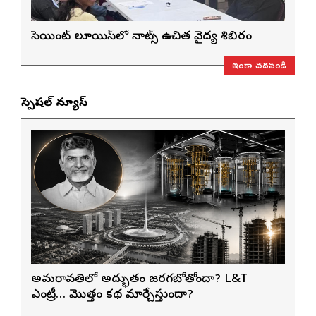
సెయింట్ లూయిస్‌లో నాట్స్ ఉచిత వైద్య శిబిరం
ఇంకా చదవండి
స్పెషల్ న్యూస్
అమరావతిలో అద్భుతం జరగబోతోందా? L&T
ఎంట్రీ… మొత్తం కథ మార్చేస్తుందా?