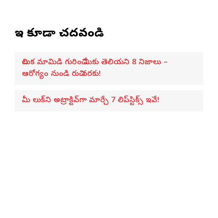
ఇవి కూడా చదవండి
చిలుక మామిడి గురించి మీకు తెలియని 8 నిజాలు –
ఆరోగ్యం నుండి రుచి వరకు!
మీ లుక్‌ని అట్రాక్టివ్‌గా మార్చే 7 లిప్‌స్టిక్స్ ఇవే!