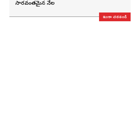
సారవంతమైన నేల
ఇంకా చదవండి