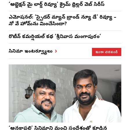
‘అబ్జెక్ష‌న్ మై లార్డ్ రివ్యూ’ క్రైమ్ థ్రిల్ల‌ర్ వెబ్ సిరీస్
ఎమోష‌న‌ల్‌: ‘స్పైడర్ మ్యాన్ బ్రాండ్ న్యూ డే’ రివ్యూ –
నో వే హోమ్‌ను మించేసిందా?
రొటీన్‌ కమర్షియల్‌ కథ ‘శ్రీనివాస మంగాపురం’
ఇంకా చదవండి
సినిమా ఇంటర్వ్యూలు
‘అనకాపల్లి’ సినిమాని మంచి సందేశంతో కూడిన