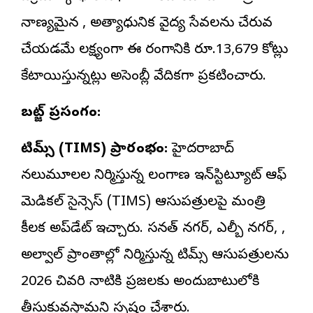
నాణ్యమైన , అత్యాధునిక వైద్య సేవలను చేరువ
చేయడమే లక్ష్యంగా ఈ రంగానికి రూ.13,679 కోట్లు
కేటాయిస్తున్నట్లు అసెంబ్లీ వేదికగా ప్రకటించారు.
బడ్జెట్ ప్రసంగం:
టిమ్స్ (TIMS) ప్రారంభం:
హైదరాబాద్
నలుమూలల నిర్మిస్తున్న తెలంగాణ ఇన్‌స్టిట్యూట్ ఆఫ్
మెడికల్ సైన్సెస్ (TIMS) ఆసుపత్రులపై మంత్రి
కీలక అప్‌డేట్ ఇచ్చారు. సనత్ నగర్, ఎల్బీ నగర్, ,
అల్వాల్ ప్రాంతాల్లో నిర్మిస్తున్న టిమ్స్ ఆసుపత్రులను
2026 చివరి నాటికి ప్రజలకు అందుబాటులోకి
తీసుకువస్తామని స్పష్టం చేశారు.