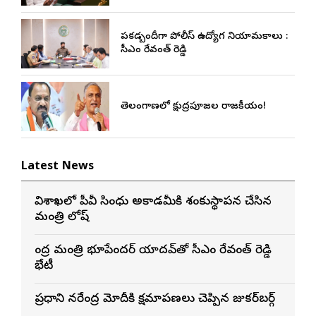
పకడ్బందీగా పోలీస్ ఉద్యోగ నియామకాలు :
సీఎం రేవంత్‌ రెడ్డి
తెలంగాణలో క్షుద్రపూజల రాజకీయం!
Latest News
విశాఖలో పీవీ సింధు అకాడమీకి శంకుస్థాపన చేసిన
మంత్రి లోకేష్
కేంద్ర మంత్రి భూపేందర్ యాదవ్‌తో సీఎం రేవంత్ రెడ్డి
భేటీ
ప్రధాని నరేంద్ర మోదీకి క్షమాపణలు చెప్పిన జుకర్‌బర్గ్