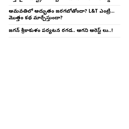
అమరావతిలో అద్భుతం జరగబోతోందా? L&T ఎంట్రీ…
మొత్తం కథ మార్చేస్తుందా?
జగన్ శ్రీకాకుళం పర్యటన రగడ.. ఆగని అరెస్ట్ లు..!