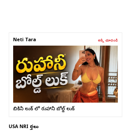
అన్నీ చూడండి
Neti Tara
బికినీ లుక్ లో రుహానీ బోల్డ్ లుక్
USA NRI వార్తలు