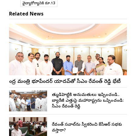
వైద్యారోగ్యానికి రూ.13
Related News
కేంద్ర మంత్రి భూపేందర్ యాదవ్‌తో సీఎం రేవంత్ రెడ్డి భేటీ
తుమ్మిడిహెట్టికి అనుమ‌తులు ఇప్పించండి..
బ్యారేజీ ఎత్తుపై మ‌హారాష్ట్రను ఒప్పించండి:
సీఎం రేవంత్ రెడ్డి
రేవంత్ సవాల్‌ను స్వీకరించి కేసీఆర్ సభకు
వస్తారా?