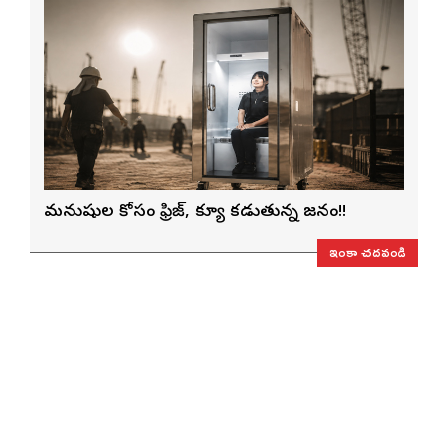
మనుషుల కోసం ఫ్రిజ్, క్యూ కడుతున్న జనం!!
ఇంకా చదవండి