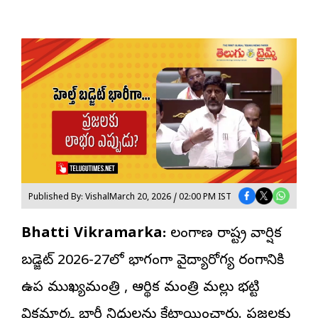
Published By: Vishal
March 20, 2026 / 02:00 PM IST
Bhatti Vikramarka:
తెలంగాణ రాష్ట్ర వార్షిక
బడ్జెట్ 2026-27లో భాగంగా వైద్యారోగ్య రంగానికి
ఉప ముఖ్యమంత్రి
, ఆర్థిక మంత్రి మల్లు భట్టి
విక్రమార్క భారీ నిధులను కేటాయించారు. ప్రజలకు