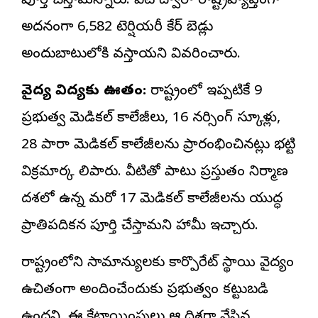
పూర్తి చేస్తామన్నారు. వీటి ద్వారా రాష్ట్రవ్యాప్తంగా
అదనంగా 6,582 టెర్షియరీ కేర్ బెడ్లు
అందుబాటులోకి వస్తాయని వివరించారు.
వైద్య విద్యకు ఊతం:
రాష్ట్రంలో ఇప్పటికే 9
ప్రభుత్వ మెడికల్ కాలేజీలు, 16 నర్సింగ్ స్కూళ్లు,
28 పారా మెడికల్ కాలేజీలను ప్రారంభించినట్లు భట్టి
విక్రమార్క తెలిపారు. వీటితో పాటు ప్రస్తుతం నిర్మాణ
దశలో ఉన్న మరో 17 మెడికల్ కాలేజీలను యుద్ధ
ప్రాతిపదికన పూర్తి చేస్తామని హామీ ఇచ్చారు.
రాష్ట్రంలోని సామాన్యులకు కార్పొరేట్ స్థాయి వైద్యం
ఉచితంగా అందించేందుకు ప్రభుత్వం కట్టుబడి
ఉందని, ఈ కేటాయింపులు ఆ దిశగా వేసిన