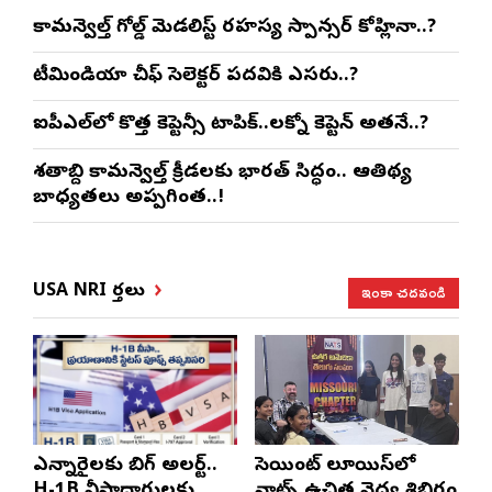
కామన్వెల్త్ గోల్డ్ మెడలిస్ట్ రహస్య స్పాన్సర్ కోహ్లినా..?
టీమిండియా చీఫ్ సెలెక్టర్ పదవికి ఎసరు..?
ఐపీఎల్‌లో కొత్త కెప్టెన్సీ టాపిక్..లక్నో కెప్టెన్ అతనే..?
శతాబ్ది కామన్వెల్త్ క్రీడలకు భారత్ సిద్ధం.. ఆతిథ్య
బాధ్యతలు అప్పగింత..!
ఇంకా చదవండి
USA NRI వార్తలు
ఎన్నారైలకు బిగ్ అలర్ట్..
సెయింట్ లూయిస్‌లో
H-1B వీసాదారులకు
నాట్స్ ఉచిత వైద్య శిబిరం