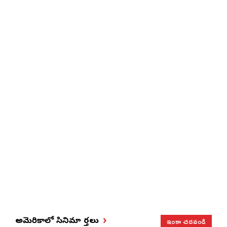
ఇంకా చదవండి
అమెరికాలో సినిమా వార్తలు