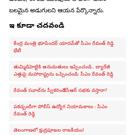
బలమైన అడుగులని ఆయన పేర్కొన్నారు.
ఇవి కూడా చదవండి
కేంద్ర మంత్రి భూపేందర్ యాదవ్‌తో సీఎం రేవంత్ రెడ్డి
భేటీ
తుమ్మిడిహెట్టికి అనుమ‌తులు ఇప్పించండి.. బ్యారేజీ
ఎత్తుపై మ‌హారాష్ట్రను ఒప్పించండి: సీఎం రేవంత్ రెడ్డి
రేవంత్ సవాల్‌ను స్వీకరించి కేసీఆర్ సభకు వస్తారా?
పకడ్బందీగా పోలీస్ ఉద్యోగ నియామకాలు : సీఎం
రేవంత్‌ రెడ్డి
తెలంగాణలో క్షుద్రపూజల రాజకీయం!