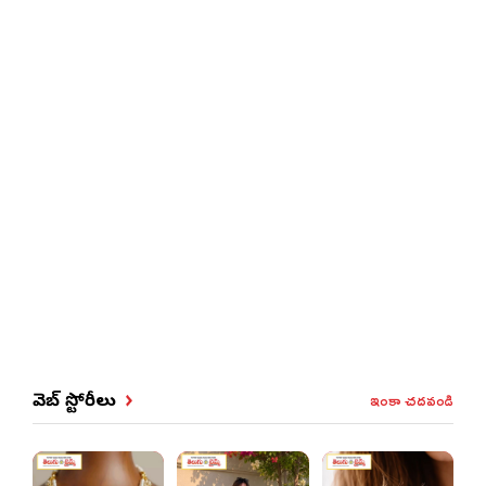
ఇంకా చదవండి
వెబ్ స్టోరీలు