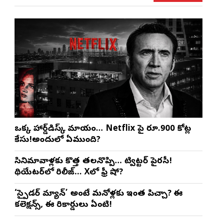
ఒక్క హార్డ్‌డిస్క్ మాయం… Netflix పై రూ.900 కోట్ల
కేసు!అందులో ఏముంది?
సినిమావాళ్లకు కొత్త తలనొప్పి… ట్విట్టర్ పైరసీ!
థియేటర్‌లో రిలీజ్… Xలో ఫ్రీ షో?
‘స్పైడర్ మ్యాన్’ అంటే మనోళ్లకు ఇంత పిచ్చా? ఈ
కలెక్షన్స్, ఈ రికార్డులు ఏంటి!