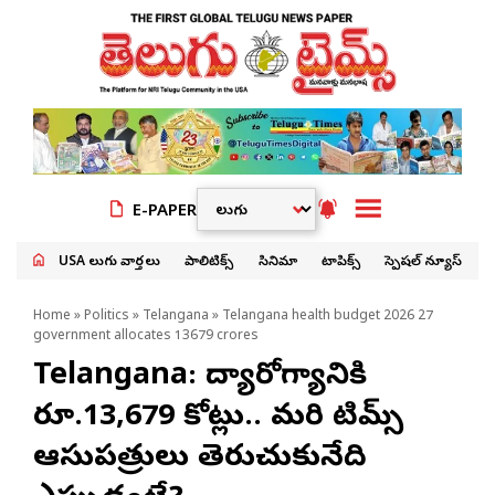
E-PAPER
USA తెలుగు వార్తలు
పాలిటిక్స్
సినిమా
టాపిక్స్
స్పెషల్ న్యూస్
Home
»
Politics
»
Telangana
» Telangana health budget 2026 27
government allocates 13679 crores
Telangana: వైద్యారోగ్యానికి
రూ.13,679 కోట్లు.. మరి టిమ్స్
ఆసుపత్రులు తెరుచుకునేది