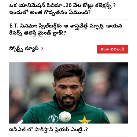
ఒక యానిమేషన్ సినిమా..20 వేల కోట్లు కలెక్షన్స్ ?
ఇందులో అంత గొప్పతనం ఏముంది?
E.T. సినిమా: స్పీల్‌బర్గ్‌కు ఆ శాస్త్రవేత్తే స్ఫూర్తి. ఆయన
రీసెర్చ్ తెలిస్తే మైండ్ బ్లాక్!?
ఇంకా చదవండి
స్పోర్ట్స్ న్యూస్
ఐపిఎల్ లో పాకిస్తాన్ ప్లేయర్ ఎంట్రీ..?