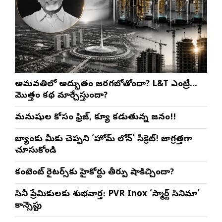
అమరావతిలో అద్భుతం జరగబోతోందా? L&T ఎంట్రీ…
మొత్తం కథ మార్చేస్తుందా?
మనుషుల కోసం ఫ్రిజ్, క్యూ కడుతున్న జనం!!
బ్యాంకు మీకు చెప్పని ‘హోమ్ లోన్’ సీక్రెట్! జాగ్రత్తగా
చూసుకోండి
కంటెంట్ రైటర్స్‌కు హైకోర్టు తీర్పు షాకిచ్చిందా?
సినీ ప్రేమికులకు శుభవార్త: PVR Inox ‘స్మార్ట్ సినిమా’
కాన్సెప్టు