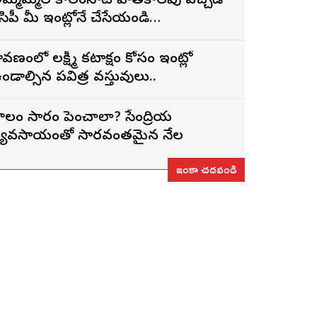
మ్మమ్మల కాలంనాటి పాతకాలపు పచ్చడి
ెసిపీ మీ ఇంట్లోనే చేసేయండి…
్రావణంలో లక్ష్మీ కటాక్షం కోసం ఇంట్లో
ండాల్సిన పవిత్ర వస్తువులు..
ొలం సారం పెంచాలా? సేంద్రియ
్యవసాయంతో సారవంతమైన నేల
ఇంకా చదవండి