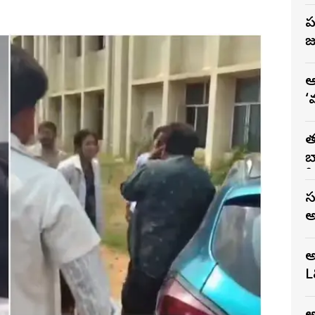
ప
జు
ఆ
‘
వ
త
బ
స
స
అ
అ
L