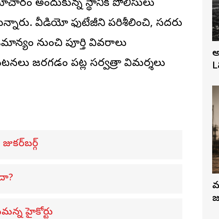
చారం అందుకున్న స్థానిక పోలీసులు
కున్నారు. వీడియో ఫుటేజీని పరిశీలించి, సదరు
యాజమాన్యం నుంచి పూర్తి వివరాలు
అ
టి ఘటనలు జరగడం పట్ల సర్వత్రా విమర్శలు
L
జుకర్‌బర్గ్
ందా?
మ
జ
మన్న హైకోర్టు