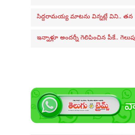
సిద్దరామయ్య మాటను విన్నట్లే విని.. 
ఇన్నాళ్లూ అందర్నీ గెలిపించిన పీకే.. గె