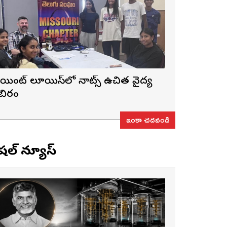
ెయింట్ లూయిస్‌లో నాట్స్ ఉచిత వైద్య
ిబిరం
ఇంకా చదవండి
ెషల్ న్యూస్