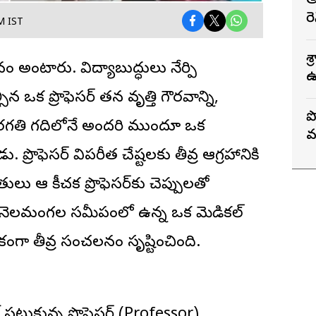
అ
ర
M IST
శ
 అంటారు. విద్యాబుద్ధులు నేర్పి
ఉ
సిన ఒక ప్రొఫెసర్ తన వృత్తి గౌరవాన్ని,
ప
తరగతి గదిలోనే అందరి ముందూ ఒక
వ
ు. ప్రొఫెసర్ విపరీత చేష్టలకు తీవ్ర ఆగ్రహానికి
ితులు ఆ కీచక ప్రొఫెసర్‌కు చెప్పులతో
ోని నెలమంగల సమీపంలో ఉన్న ఒక మెడికల్
ంగా తీవ్ర సంచలనం సృష్టించింది.
ట్టుకున్న ప్రొఫెసర్ (Professor)