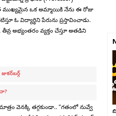
యంత ముఖ్యమైన ఒక అమ్మాయికి నేను ఈ రోజు
్తూ ఓ విద్యార్థిని పేరును ప్రస్తావించాడు.
 తీవ్ర అభ్యంతరం వ్యక్తం చేస్తూ అతడిని
N
జుకర్‌బర్గ్
ందా?
త్రం వెనక్కి తగ్గకుండా.. “గతంలో నువ్వే
బ