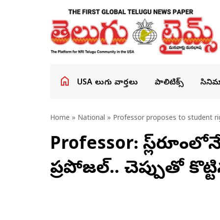
USA తెలుగు వార్తలు
పాలిటిక్స్
సినిమ
Home
»
National
» Professor proposes to student righ
Professor: క్లాస్‌రూంలోనే వ
ప్రపోజల్.. చెప్పుతో కొట