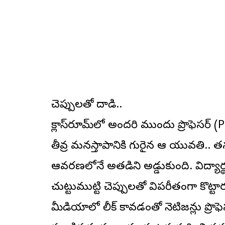
చెప్పులతో దాడి..
క్లాస్‌రూమ్‌లో అందరి ముందు ప్రొఫెసర్
తీవ్ర మనస్తాపానికి గురైన ఆ యువతి.. తన 
ఆవరణలోనే అతడిని అడ్డుకుంది. విద్యార్
చుట్టుముట్టి చెప్పులతో విపరీతంగా కొట్
మీడియాలో లీక్ కావడంతో నెటిజన్లు ప్రొఫెస