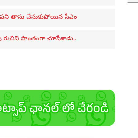
తన పని తాను చేసుకుపోయిన సీఎం
లుపు రుచిని సొంతంగా చూసేశాడు..