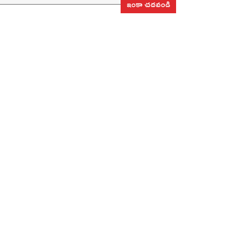
ఇంకా చదవండి