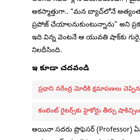
అకస్మాత్తుగా.. “మన బ్యాచ్‌లోనే అత్
ప్రపోజ్ చేయాలనుకుంటున్నాను” అని ప్రకటిస
ఇది విన్న వెంటనే ఆ యువతి షాక్‌కు గురై,
నిలదీసింది.
ఇవి కూడా చదవండి
ప్రధాని నరేంద్ర మోదీకి క్షమాపణలు చెప్పిన 
కంటెంట్ రైటర్స్‌కు హైకోర్టు తీర్పు షాకిచ్చి
అయినా సదరు ప్రొఫెసర్ (Professor) ఏమా