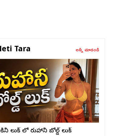
eti Tara
అన్నీ చూడండి
ికినీ లుక్ లో రుహానీ బోల్డ్ లుక్