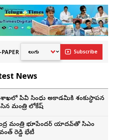
-PAPER
Subscribe
test News
ిశాఖలో పీవీ సింధు అకాడమీకి శంకుస్థాపన
ేసిన మంత్రి లోకేష్
ేంద్ర మంత్రి భూపేందర్ యాదవ్‌తో సీఎం
వంత్ రెడ్డి భేటీ