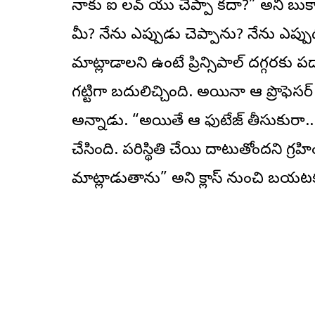
నాకు ఐ లవ్ యు చెప్పావు కదా?” అని బుకాయి
మీ? నేను ఎప్పుడు చెప్పాను? నేను ఎప
మాట్లాడాలని ఉంటే ప్రిన్సిపాల్ దగ్గరకు ప
గట్టిగా బదులిచ్చింది. అయినా ఆ ప్రొఫెసర
అన్నాడు. “అయితే ఆ ఫుటేజ్ తీసుకురా.. ఇప
చేసింది. పరిస్థితి చేయి దాటుతోందని గ్రహి
మాట్లాడుతాను” అని క్లాస్ నుంచి బయటకు 