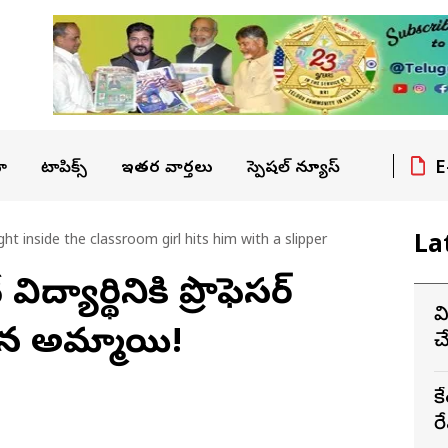
E
ా
టాపిక్స్
ఇతర వార్తలు
స్పెషల్ న్యూస్
La
t inside the classroom girl hits him with a slipper
ిద్యార్థినికి ప్రొఫెసర్
వ
్టిన అమ్మాయి!
చ
క
రే