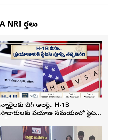
 NRI వార్తలు
న్నారైలకు బిగ్ అలర్ట్.. H-1B
ీసాదారులకు ప్రయాణ సమయంలో స్టేటస్
్రూఫ్స్ తప్పనిసరి..!