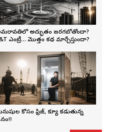
మరావతిలో అద్భుతం జరగబోతోందా?
&T ఎంట్రీ… మొత్తం కథ మార్చేస్తుందా?
నుషుల కోసం ఫ్రిజ్, క్యూ కడుతున్న
నం!!