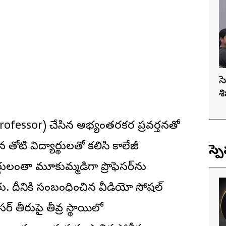
స
శ
 (Professor) చేసిన అభ్యంతరకర ప్రవర్తనతో
తోటి విద్యార్థులతో కలిసి కాలేజీ
స్ప
థులంతా మూకుమ్మడిగా ప్రొఫెసర్‌ను
టారు. దీనికి సంబంధించిన వీడియో సోషల్
ర్ తీరుపై తీవ్ర స్థాయిలో