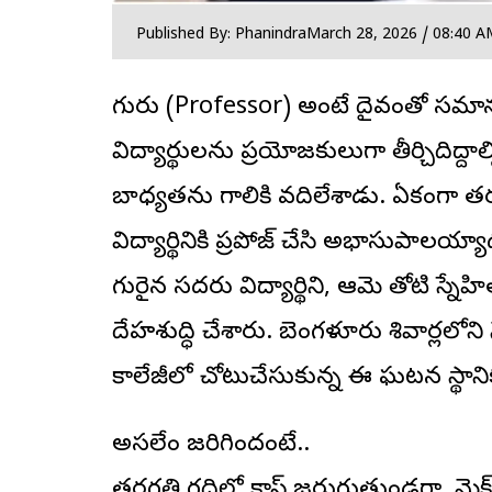
Published By: Phanindra
March 28, 2026 / 08:40 A
గురువు (Professor) అంటే
దైవం
తో సమానం
విద్యార్థులను ప్రయోజకులుగా తీర్చిదిద్దాల్
బాధ్యతను గాలికి వదిలేశాడు. ఏకంగా 
విద్యార్థినికి ప్రపోజ్ చేసి అభాసుపాలయ్యాడ
గురైన సదరు విద్యార్థిని, ఆమె తోటి స్నేహ
దేహశుద్ధి చేశారు. బెంగళూరు శివార్లల
కాలేజీలో చోటుచేసుకున్న ఈ ఘటన స్థానిక
అసలేం జరిగిందంటే..
తరగతి గదిలో క్లాస్ జరుగుతుండగా, మైక్ ప