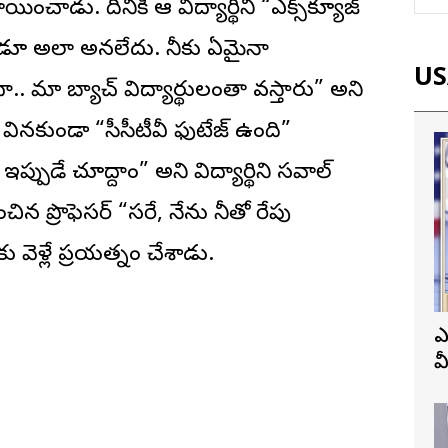
ంచాడు. దీనికి ఆ విద్యార్థిని “ఎక్స్‌క్యూజ్
్పుడూ అలా అనలేదు. నీకు ఏమైనా
USA
దా.. మా బ్యాచ్ విద్యార్థులంతా వస్తారు” అని
్ వినకుండా “సీసీటీవీ ఫుటేజ్ ఉంది”
్పుడే చూద్దాం” అని విద్యార్థిని సవాల్
ంచిన ప్రొఫెసర్ “సరే, నేను నీతో రేపు
వెళ్లే ప్రయత్నం చేశాడు.
ఎ
వ
ప