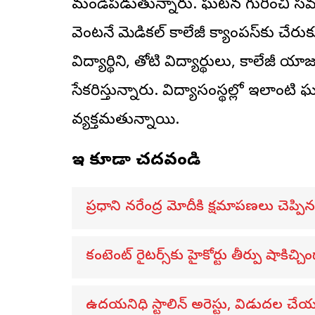
మండిపడుతున్నారు. ఘటన గురించి సమా
వెంటనే మెడికల్ కాలేజీ క్యాంపస్‌కు చేరు
విద్యార్థిని, తోటి విద్యార్థులు, కాలేజీ 
సేకరిస్తున్నారు. విద్యాసంస్థల్లో ఇలాం
వ్యక్తమవుతున్నాయి.
ఇవి కూడా చదవండి
ప్రధాని నరేంద్ర మోదీకి క్షమాపణలు చెప్పిన 
కంటెంట్ రైటర్స్‌కు హైకోర్టు తీర్పు షాకిచ్చి
ఉదయనిధి స్టాలిన్ అరెస్టు, విడుదల చేయ