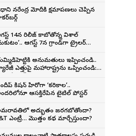
్రధాని నరేంద్ర మోదీకి క్షమాపణలు చెప్పిన
కర్‌బర్గ్
గస్ట్ 14న రిలీజ్ కాబోతోన్న విశాల్
మకుటం’.. ఆగస్ట్ 7న గ్రాండ్‌గా ట్రైలర్
ిడుదల
ుమ్మిడిహెట్టికి అనుమ‌తులు ఇప్పించండి..
్యారేజీ ఎత్తుపై మ‌హారాష్ట్రను ఒప్పించండి:
ీఎం రేవంత్ రెడ్డి
ందీప్ కిషన్ హీరోగా ‘కరికాల’..
ందరిలోనూ ఆసక్తిరేపిన టైటిల్ పోస్టర్
మరావతిలో అద్భుతం జరగబోతోందా?
&T ఎంట్రీ… మొత్తం కథ మార్చేస్తుందా?