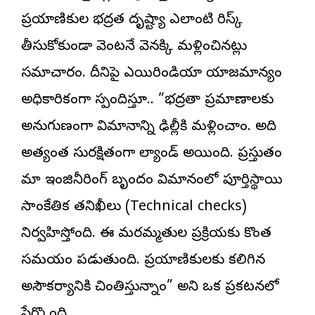
ప్రయాణికుల భద్రత దృష్ట్యా ఎలాంటి రిస్క్
తీసుకోకుండా వెంటనే వెనక్కి మళ్లించినట్లు
సమాచారం. దీనిపై ఎయిరిండియా యాజమాన్యం
అధికారికంగా స్పందిస్తూ.. “భద్రతా ప్రమాణాలకు
అనుగుణంగా విమానాన్ని ఢిల్లీకి మళ్లించాం. అది
అత్యంత సురక్షితంగా ల్యాండ్ అయింది. ప్రస్తుతం
మా ఇంజినీరింగ్ బృందం విమానంలో పూర్తిస్థాయి
సాంకేతిక తనిఖీలు (Technical checks)
నిర్వహిస్తోంది. ఈ మరమ్మతుల ప్రక్రియకు కొంత
సమయం పడుతుంది. ప్రయాణికులకు కలిగిన
అసౌకర్యానికి చింతిస్తున్నాం” అని ఒక ప్రకటనలో
పేర్కొంది.