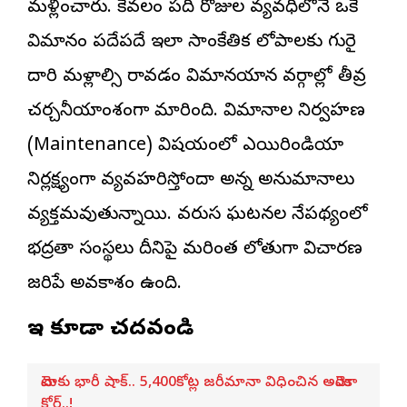
మళ్లించారు. కేవలం పది రోజుల వ్యవధిలోనే ఒకే
విమానం పదేపదే ఇలా సాంకేతిక లోపాలకు గురై
దారి మళ్లాల్సి రావడం విమానయాన వర్గాల్లో తీవ్ర
చర్చనీయాంశంగా మారింది. విమానాల నిర్వహణ
(Maintenance) విషయంలో ఎయిరిండియా
నిర్లక్ష్యంగా వ్యవహరిస్తోందా అన్న అనుమానాలు
వ్యక్తమవుతున్నాయి. వరుస ఘటనల నేపథ్యంలో
భద్రతా సంస్థలు దీనిపై మరింత లోతుగా విచారణ
జరిపే అవకాశం ఉంది.
ఇవి కూడా చదవండి
మెటాకు భారీ షాక్.. 5,400కోట్ల జరీమానా విధించిన అమెరికా
కోర్ట్..!