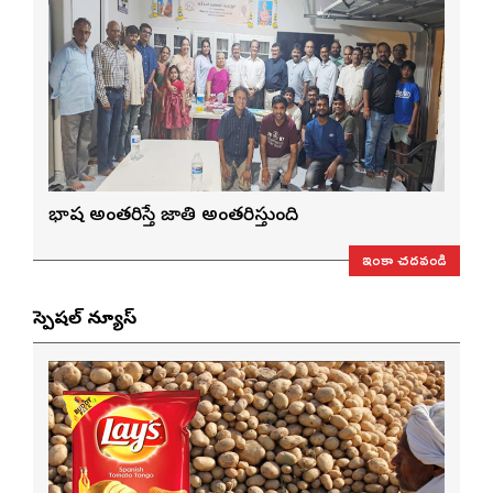
భాష అంతరిస్తే జాతి అంతరిస్తుంది
ఇంకా చదవండి
స్పెషల్ న్యూస్