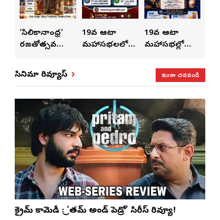
ుంచి
‘సిలికానాంధ్ర’
19వ ఆటా
19వ ఆటా
19
రజతోత్సవ
మహాసభలలో
మహాసభల్లో
మహా
సంబరాలు…
సతీశ్
మహిళల కోసం
‘వి
కుంభ హారతి
రామసహాయం
ప్రత్యేకంగా
పరి
ఇంకా చదవండి
సినిమా రివ్యూస్
ప్రత్యేకం
రెడ్డి ప్రత్యేక లైవ్
‘ఉమెన్స్ ఫోరమ్’
కార
ళా’
షో
వేడుకలు
క్రైమ్ కామెడీ : ‘ప్రీతమ్ అండ్ పెడ్రో’ సిరీస్ రివ్యూ!