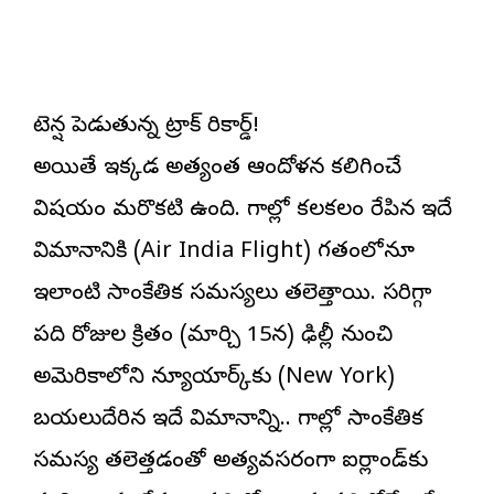
టెన్షన్ పెడుతున్న ట్రాక్ రికార్డ్!
అయితే ఇక్కడ అత్యంత ఆందోళన కలిగించే
విషయం మరొకటి ఉంది. గాల్లో కలకలం రేపిన ఇదే
విమానానికి (Air India Flight) గతంలోనూ
ఇలాంటి సాంకేతిక సమస్యలు తలెత్తాయి. సరిగ్గా
పది రోజుల క్రితం (మార్చి 15న) ఢిల్లీ నుంచి
అమెరికాలోని న్యూయార్క్‌కు (New York)
బయలుదేరిన ఇదే విమానాన్ని.. గాల్లో సాంకేతిక
సమస్య తలెత్తడంతో అత్యవసరంగా ఐర్లాండ్‌కు