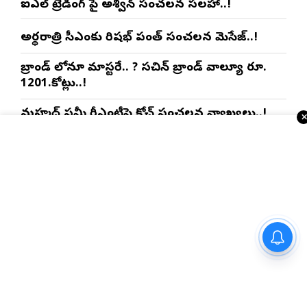
ఐపీఎల్ ట్రేడింగ్ పై అశ్విన్ సంచలన సలహా..!
అర్థరాత్రి సీఎంకు రిషభ్ పంత్ సంచలన మెసేజ్..!
బ్రాండ్ లోనూ మాస్టరే.. ? సచిన్ బ్రాండ్ వాల్యూ రూ.
1201.కోట్లు..!
మహ్మద్ షమీ రీఎంట్రీపై కోచ్ సంచలన వ్యాఖ్యలు..!
భారత్‌తో టెస్ట్ సిరీస్‌కు ముందు శ్రీలంకకు బిగ్ షాక్..?
ఇంకా చదవండి
USA NRI వార్తలు
డాక్టర్ అవ్వాలంటే ఏడాది గ్రామంలో
సేవ చేయాల్సిందేనా?