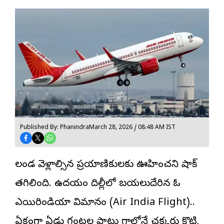
Published By: Phanindra
March 28, 2026 / 08:48 AM IST
లండన్ వెళ్లాల్సిన ప్రయాణికులకు ఊహించని షాక్
తగిలింది. ఉదయం దిల్లీలో బయలుదేరిన ఓ
ఎయిరిండియా విమానం
(Air India Flight)..
ఏకంగా ఏడు గంటల పాటు గాల్లోనే చక్కర్లు కొట్టి,