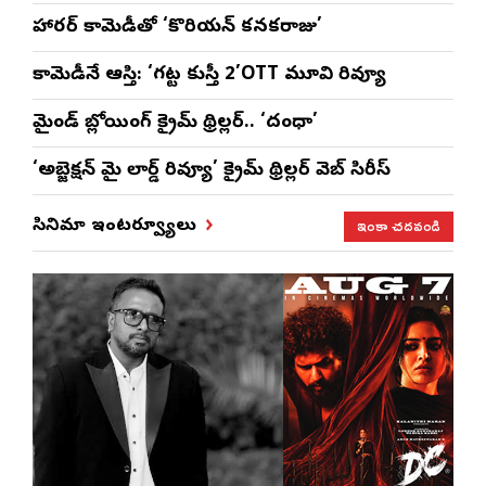
హారర్ కామెడీతో ‘కొరియన్ కనకరాజు’
కామెడీనే ఆస్తి: ‘గట్ట కుస్తీ 2’OTT మూవి రివ్యూ
మైండ్ బ్లోయింగ్ క్రైమ్ థ్రిల్లర్.. ‘దంధా’
‘అబ్జెక్ష‌న్ మై లార్డ్ రివ్యూ’ క్రైమ్ థ్రిల్ల‌ర్ వెబ్ సిరీస్
ఇంకా చదవండి
సినిమా ఇంటర్వ్యూలు