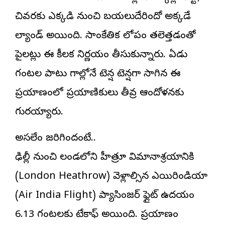
చివరకు ఎక్కడి నుంచి బయలుదేరిందో అక్కడే
ల్యాండ్ అయింది. సాంకేతిక లోపం తలెత్తడంతో
పైలట్లు ఈ కీలక నిర్ణయం తీసుకున్నారు. ఏడు
గంటల పాటు గాల్లోనే టెన్షన్ టెన్షన్‌గా సాగిన ఈ
ప్రయాణంలో ప్రయాణికులు తీవ్ర ఆందోళనకు
గురయ్యారు.
అసలేం జరిగిందంటే..
ఢిల్లీ నుంచి లండన్‌లోని హీత్రూ విమానాశ్రయానికి
(London Heathrow) వెళ్లాల్సిన ఎయిరిండియా
(Air India Flight) ప్యాసింజర్ ఫ్లైట్ ఉదయం
6.13 గంటలకు టేకాఫ్ అయింది. ప్రయాణం