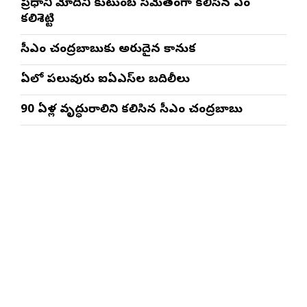
ప్రధాని మోదీని కుటుంబ సమేతంగా కలిసిన ఎంపీ
కలిశెట్టి
సీఎం చంద్రబాబుకు అరుదైన కానుక
ఏపీలో పలువురు ఐఏఎస్‌ల బదిలీలు
90 ఏళ్ల వృద్ధురాలిని కలిసిన సీఎం చంద్రబాబు