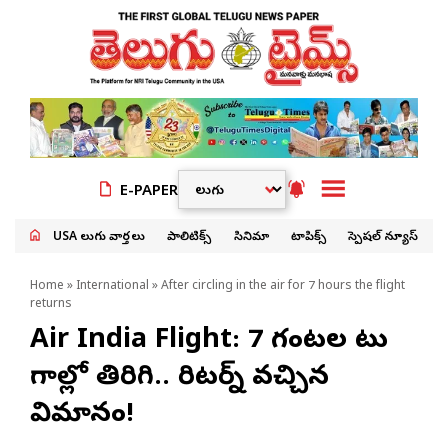
E-PAPER
USA తెలుగు వార్తలు
పాలిటిక్స్
సినిమా
టాపిక్స్
స్పెషల్ న్యూస్
Home
»
International
» After circling in the air for 7 hours the flight
returns
Air India Flight: 7 గంటల పాటు
గాల్లో తిరిగి.. రిటర్న్ వచ్చిన
విమానం!