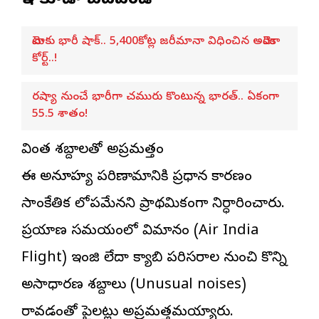
ఇవి కూడా చదవండి
మెటాకు భారీ షాక్.. 5,400కోట్ల జరీమానా విధించిన అమెరికా
కోర్ట్..!
రష్యా నుంచే భారీగా చమురు కొంటున్న భారత్.. ఏకంగా
55.5 శాతం!
వింత శబ్దాలతో అప్రమత్తం
ఈ అనూహ్య పరిణామానికి ప్రధాన కారణం
సాంకేతిక లోపమేనని ప్రాథమికంగా నిర్ధారించారు.
ప్రయాణ సమయంలో విమానం (Air India
Flight) ఇంజిన్ లేదా క్యాబిన్ పరిసరాల నుంచి కొన్ని
అసాధారణ శబ్దాలు (Unusual noises)
రావడంతో పైలట్లు అప్రమత్తమయ్యారు.