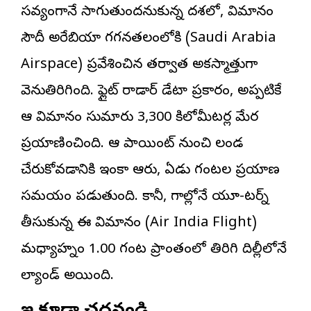
సవ్యంగానే సాగుతుందనుకున్న దశలో, విమానం
సౌదీ అరేబియా గగనతలంలోకి (Saudi Arabia
Airspace) ప్రవేశించిన తర్వాత అకస్మాత్తుగా
వెనుతిరిగింది. ఫ్లైట్ రాడార్ డేటా ప్రకారం, అప్పటికే
ఆ విమానం సుమారు 3,300 కిలోమీటర్ల మేర
ప్రయాణించింది. ఆ పాయింట్ నుంచి లండన్
చేరుకోవడానికి ఇంకా ఆరు, ఏడు గంటల ప్రయాణ
సమయం పడుతుంది. కానీ, గాల్లోనే యూ-టర్న్
తీసుకున్న ఈ విమానం (Air India Flight)
మధ్యాహ్నం 1.00 గంట ప్రాంతంలో తిరిగి దిల్లీలోనే
ల్యాండ్ అయింది.