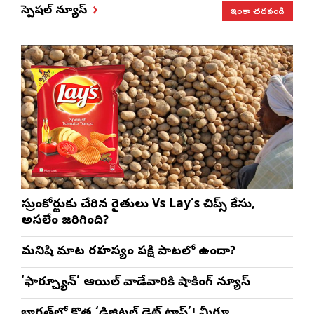
ఇంకా చదవండి
స్పెషల్ న్యూస్
సుప్రీంకోర్టుకు చేరిన రైతులు Vs Lay’s చిప్స్‌ కేసు,
అసలేం జరిగింది?
మనిషి మాట రహస్యం పక్షి పాటలో ఉందా?
‘ఫార్చ్యూన్’ ఆయిల్ వాడేవారికి షాకింగ్ న్యూస్
భారత్‌లో కొత్త ‘డిజిటల్ డెట్ ట్రాప్’! మీరూ