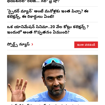
థియేటర్‌లో రిలీజ్… Xలో ఫ్రీ షో?
‘స్పైడర్ మ్యాన్’ అంటే మనోళ్లకు ఇంత పిచ్చా? ఈ
కలెక్షన్స్, ఈ రికార్డులు ఏంటి!
ఒక యానిమేషన్ సినిమా..20 వేల కోట్లు కలెక్షన్స్ ?
ఇందులో అంత గొప్పతనం ఏముంది?
ఇంకా చదవండి
స్పోర్ట్స్ న్యూస్