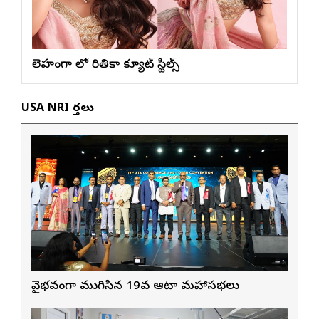
లెహంగా లో రితికా క్యూట్ స్టిల్స్
USA NRI వార్తలు
వైభవంగా ముగిసిన 19వ ఆటా మహాసభలు