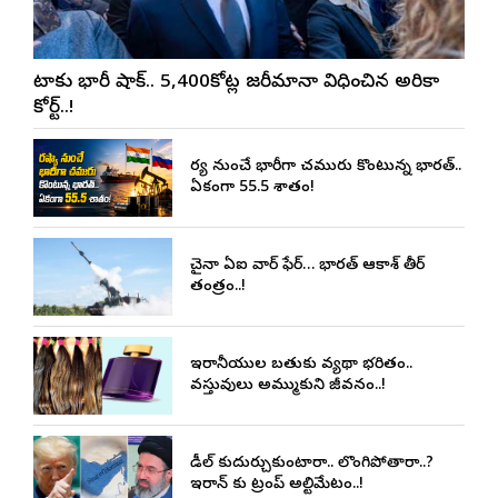
మెటాకు భారీ షాక్.. 5,400కోట్ల జరీమానా విధించిన అమెరికా
కోర్ట్..!
రష్యా నుంచే భారీగా చమురు కొంటున్న భారత్..
ఏకంగా 55.5 శాతం!
చైనా ఏఐ వార్ ఫేర్… భారత్ ఆకాశ్ తీర్
తంత్రం..!
ఇరానీయుల బతుకు వ్యథా భరితం..
వస్తువులు అమ్ముకుని జీవనం..!
డీల్ కుదుర్చుకుంటారా.. లొంగిపోతారా..?
ఇరాన్ కు ట్రంప్ అల్టిమేటం..!