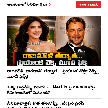
ఇంకా చదవండి
అమెరికాలో సినిమా వార్తలు
రాజమౌళి ‘వారణాసి’ తర్వాత… ప్రియాంక చోప్రా నెక్స్ట్
మూవీ ఫిక్స్!
ఒక్క హార్డ్‌డిస్క్ మాయం… Netflix పై రూ.900 కోట్ల
కేసు!అందులో ఏముంది?
సినిమావాళ్లకు కొత్త తలనొప్పి… ట్విట్టర్ పైరసీ!