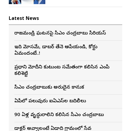
Latest News
రాజమండ్రి ఘటనపై సీఎం చంద్రబాబు సీరియస్
ఇది మోసమే, డాబర్‌ తేనె ఆపేయండి, కోర్టు
ఏమందంటే..!
ప్రధాని మోదీని కుటుంబ సమేతంగా కలిసిన ఎంపీ
కలిశెట్టి
సీఎం చంద్రబాబుకు అరుదైన కానుక
ఏపీలో పలువురు ఐఏఎస్‌ల బదిలీలు
90 ఏళ్ల వృద్ధురాలిని కలిసిన సీఎం చంద్రబాబు
డాక్టర్ అవ్వాలంటే ఏడాది గ్రామంలో సేవ