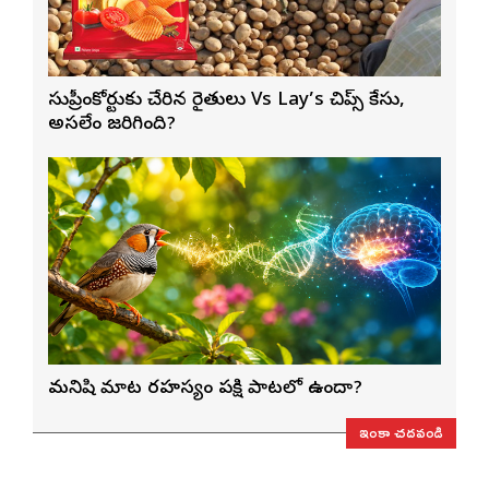
సుప్రీంకోర్టుకు చేరిన రైతులు Vs Lay’s చిప్స్‌ కేసు,
అసలేం జరిగింది?
మనిషి మాట రహస్యం పక్షి పాటలో ఉందా?
ఇంకా చదవండి