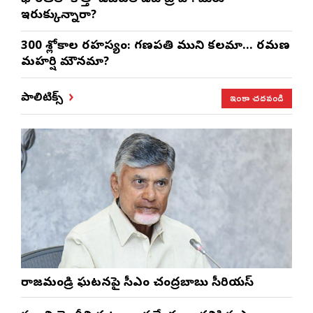
ఇరుక్కున్నారా?
300 శ్లోకాల రహస్యం: గణపతి ముని కలమా… రమణ
మహర్షి మౌనమా?
ఇంకా చదవండి
పాలిటిక్స్
రాజమండ్రి ఘటనపై సీఎం చంద్రబాబు సీరియస్