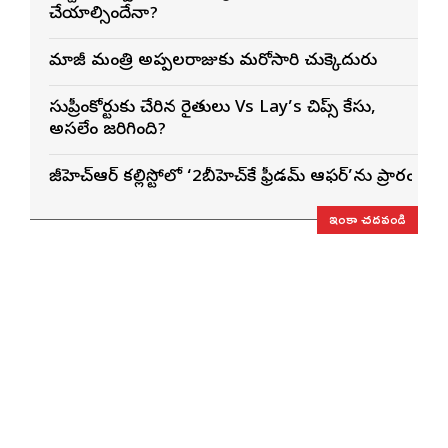
చేయాల్సిందేనా?
మాజీ మంత్రి అప్పలరాజుకు మరోసారి చుక్కెదురు
సుప్రీంకోర్టుకు చేరిన రైతులు Vs Lay’s చిప్స్‌ కేసు,
అసలేం జరిగింది?
జీహెచ్ఆర్ కల్లిస్టోలో ‘2బీహెచ్‌కే ఫ్రీడమ్ ఆఫర్’ను ప్రారంభించ
ఇంకా చదవండి