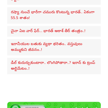
రష్యా నుంచే భారీగా చమురు కొంటున్న భారత్.. ఏకంగా
55.5 శాతం!
చైనా ఏఐ వార్ ఫేర్… భారత్ ఆకాశ్ తీర్ తంత్రం..!
ఇరానీయుల బతుకు వ్యథా భరితం.. వస్తువులు
అమ్ముకుని జీవనం..!
డీల్ కుదుర్చుకుంటారా.. లొంగిపోతారా..? ఇరాన్ కు ట్రంప్
అల్టిమేటం..!