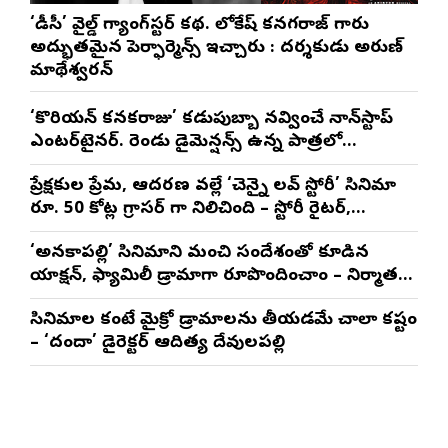
‘డీసీ’ వైల్డ్ గ్యాంగ్‌స్టర్ కథ. లోకేష్ కనగరాజ్ గారు
అద్భుతమైన పెర్ఫార్మెన్స్ ఇచ్చారు : దర్శకుడు అరుణ్
మాథేశ్వరన్
‘కొరియన్ కనకరాజు’ కడుపుబ్బా నవ్వించే నాన్‌స్టాప్
ఎంటర్‌టైనర్. రెండు డైమెన్షన్స్ ఉన్న పాత్రలో
నటించడం చాలా సంతృప్తినిచ్చింది : వరుణ్ తేజ్
ప్రేక్షకుల ప్రేమ, ఆదరణ వల్లే ‘చెన్నై లవ్ స్టోరీ’ సినిమా
రూ. 50 కోట్ల గ్రాసర్ గా నిలిచింది – స్టోరీ రైటర్,
ప్రొడ్యూసర్ సాయి రాజేష్
‘అనకాపల్లి’ సినిమాని మంచి సందేశంతో కూడిన
యాక్షన్, ఫ్యామిలీ డ్రామాగా రూపొందించాం – నిర్మాతలు
త్రినాథరావు నక్కిన, కాండ్రేగుల నాయుడు
సినిమాల కంటే మైక్రో డ్రామాలను తీయడమే చాలా కష్టం
– ‘దందా’ డైరెక్ట‌ర్ ఆదిత్య దేవులపల్లి