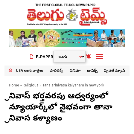
E-PAPER
USA తెలుగు వార్తలు
పాలిటిక్స్
సినిమా
టాపిక్స్
స్పెషల్ న్యూస్
Home
»
Religious
» Tana srinivasa kalyanam in new york
శ్రీనివాస్‌ భర్తవరపు ఆధ్వర్యంలో
న్యూయార్క్‌లో వైభవంగా తానా
శ్రీనివాస కళ్యాణం