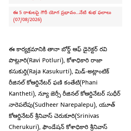
ఈ 5 రాశులపై గౌరీ యోగ ప్రభావం…నేటి శుభ ఫలాలు
(07/08/2026)
ఈ కార్యక్రమానికి తానా బోర్డ్ ఆఫ్ డైరెక్టర్ రవి
పొట్లూరి(Ravi Potluri), కోశాధికారి రాజా
కసుకుర్తి(Raja Kasukurti), మిడ్-అట్లాంటిక్
రీజినల్ కోఆర్డినేటర్ ఫణి కంతేటి(Phani
Kantheti), న్యూ జెర్సీ రీజినల్ కోఆర్డినేటర్ సుధీర్
నారెపలేపు(Sudheer Narepalepu), యూత్
కోఆర్డినేటర్ శ్రీనివాస్ చెరుకూరి(Srinivas
Cherukuri), ఫౌండేషన్ కోశాధికారి శ్రీనివాస్