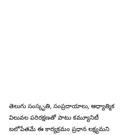
తెలుగు సంస్కృతి, సంప్రదాయాలు, ఆధ్యాత్మిక
విలువల పరిరక్షణతో పాటు కమ్యూనిటీ
బలోపేతమే ఈ కార్యక్రమం ప్రధాన లక్ష్యమని