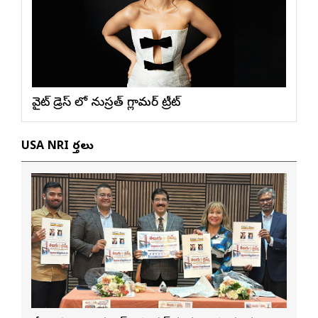
వైట్ డ్రెస్ లో నుస్ర‌త్ గ్లామ‌ర్ ట్రీట్
USA NRI వార్తలు