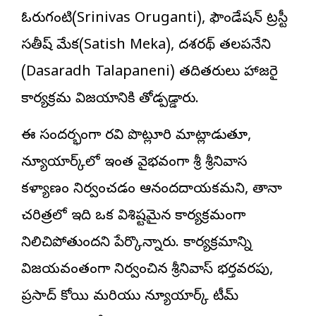
ఓరుగంటి(Srinivas Oruganti), ఫౌండేషన్ ట్రస్టీ
సతీష్ మేక(Satish Meka), దశరథ్ తలపనేని
(Dasaradh Talapaneni) తదితరులు హాజరై
కార్యక్రమ విజయానికి తోడ్పడ్డారు.
ఈ సందర్భంగా రవి పొట్లూరి మాట్లాడుతూ,
న్యూయార్క్‌లో ఇంత వైభవంగా శ్రీ శ్రీనివాస
కళ్యాణం నిర్వహించడం ఆనందదాయకమని, తానా
చరిత్రలో ఇది ఒక విశిష్టమైన కార్యక్రమంగా
నిలిచిపోతుందని పేర్కొన్నారు. కార్యక్రమాన్ని
విజయవంతంగా నిర్వహించిన శ్రీనివాస్ భర్తవరపు,
ప్రసాద్ కోయి మరియు న్యూయార్క్ టీమ్