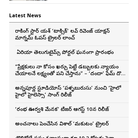
Latest News
రాకింగ్ స్టార్ యశ్ ‘టాక్సిక్’ లవ్ రివెంజ్ యాక్షన్
మాగ్నమ్ ఓపస్‌ ట్రైలర్ లాంచ్
బే ఏరియా తెలుగుటైమ్స్ పోర్టల్ ఘనంగా ప్రారంభం
”ప్రేక్షకులు నా కోసం ఖర్చు పెట్టే డబ్బులకు న్యాయం
చేయాలనే లక్ష్యంతో పని చేస్తాను” – ‘దందా’ ఫేమ్ దొర
సాయి తేజ
అన్నపూర్ణ స్టూడియోస్ ‘పళ్ళబురుసు’ నుంచి ‘హైలో
హైలో హైలెస్సా’ సాంగ్ రిలీజ్
‘రంభ ఊర్వశి మేనక’ టీజర్ ఆగస్ట్ 10న రిలీజ్
అంచనాలు పెంచేసిన విశాల్ ‘మకుటం’ ట్రైలర్