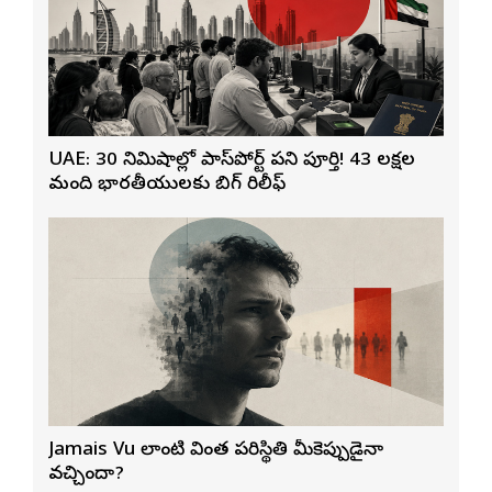
UAE: 30 నిమిషాల్లో పాస్‌పోర్ట్ పని పూర్తి! 43 లక్షల
మంది భారతీయులకు బిగ్ రిలీఫ్
Jamais Vu లాంటి వింత పరిస్థితి మీకెప్పుడైనా
వచ్చిందా?