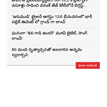
తొలిరోజే ప్రపంచవ్యాప్తంగా రూ.10.2 కోట్లకు పైగా
వసూళ్లు సాధించి వరుణ్ తేజ్ కెరీర్‌లోనే బిగ్గెస్ట్
ఓపెనింగ్‌గా నిలిచిన ‘కొరియన్ కనకరాజు’
‘ఇరుముడి’ ట్రైలర్ ఆగస్టు 12న భీమవరంలో భారీ
పబ్లిక్ ఈవెంట్ లో గ్రాండ్ గా లాంచ్
ఘనంగా ‘శివ గాడి జింద‌గీ’ మూవీ టైటిల్, సాంగ్
లాంచ్!
80 మంది నృత్యార్చనతో అలరారిన అన్నమ
స్వరార్చన
ఇంకా చదవండి