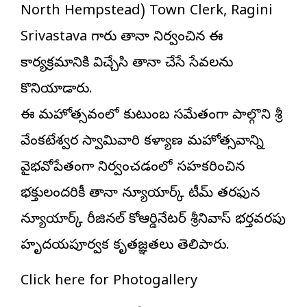
North Hempstead) Town Clerk, Ragini
Srivastava గారు తానా నిర్వహించిన ఈ
కార్యక్రమానికి విచ్చేసి తానా చేసే సేవలను
కొనియాడారు.
ఈ మహోత్సవంలో కుటుంబ సమేతంగా పాల్గొని శ్రీ
వేంకటేశ్వర స్వామివారి కళ్యాణ మహోత్సవాన్ని
వైభవోపేతంగా నిర్వహించడంలో సహకరించిన
భక్తులందరికీ తానా న్యూయార్క్ టీమ్ తరఫున
న్యూయార్క్ రీజినల్ కోఆర్డినేటర్ శ్రీనివాస్ భర్తవరపు
హృదయపూర్వక కృతజ్ఞతలు తెలిపారు.
Click here for Photogallery