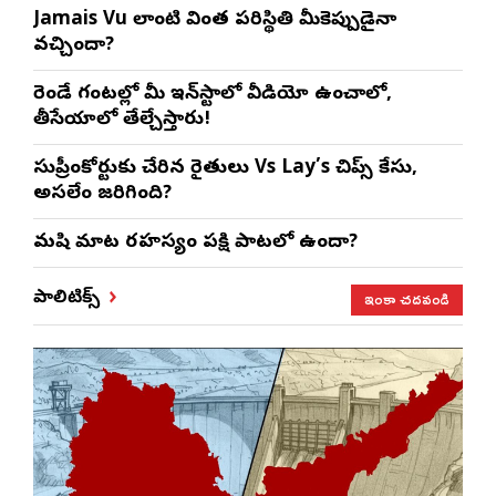
Jamais Vu లాంటి వింత పరిస్థితి మీకెప్పుడైనా
వచ్చిందా?
రెండే గంటల్లో మీ ఇన్‌స్టాలో వీడియో ఉంచాలో,
తీసేయాలో తేల్చేస్తారు!
సుప్రీంకోర్టుకు చేరిన రైతులు Vs Lay’s చిప్స్‌ కేసు,
అసలేం జరిగింది?
మనిషి మాట రహస్యం పక్షి పాటలో ఉందా?
ఇంకా చదవండి
పాలిటిక్స్