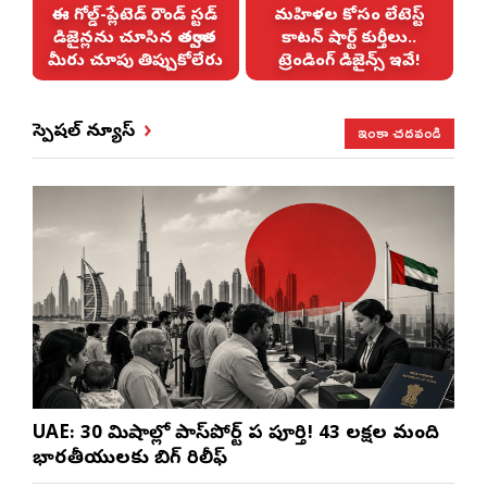
న
ఈ గోల్డ్-ప్లేటెడ్ రౌండ్ స్టడ్
మహిళల కోసం లేటెస్ట్
డిజైన్లను చూసిన తర్వాత
కాటన్ షార్ట్ కుర్తీలు..
!
మీరు చూపు తిప్పుకోలేరు
ట్రెండింగ్ డిజైన్స్ ఇవే!
ఇంకా చదవండి
స్పెషల్ న్యూస్
UAE: 30 నిమిషాల్లో పాస్‌పోర్ట్ పని పూర్తి! 43 లక్షల మంది
భారతీయులకు బిగ్ రిలీఫ్