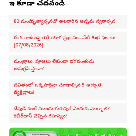
ఇవి కూడా చదవండి
80 మంది నృత్యార్చనతో అలరారిన అన్నమ స్వరార్చన
ఈ 5 రాశులపై గౌరీ యోగ ప్రభావం…నేటి శుభ ఫలాలు
(07/08/2026)
మంత్రాలు, పూజలు లేకుండా భగవంతుడు
అనుగ్రహిస్తాడా?
జీవితంలో ఒక్కసారైనా చూడాల్సిన 5 అద్భుత
దివ్యక్షేత్రాలు!
దేవుడి కంటే ముందు గురువుకే ఎందుకు మొక్కాలి?
కబీర్‌దాస్ చెప్పిన రహస్యం!