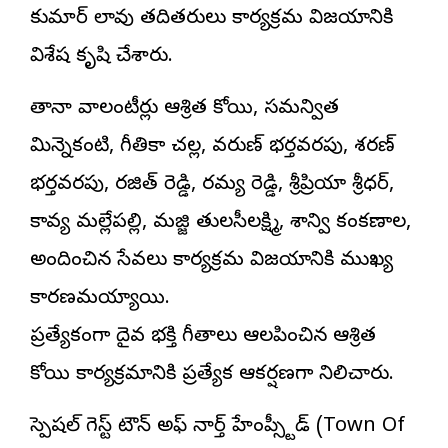
కుమార్ లావు తదితరులు కార్యక్రమ విజయానికి
విశేష కృషి చేశారు.
తానా వాలంటీర్లు ఆశ్రిత కోయి, సమన్విత
మిన్నెకంటి, గీతికా చల్ల, వరుణ్ భర్తవరపు, శరణ్
భర్తవరపు, రజిత్ రెడ్డి, రమ్య రెడ్డి, శ్రీప్రియా శ్రీధర్,
కావ్య మల్లేపల్లి, మజ్జి తులసీలక్ష్మి, శాన్వి కంకణాల,
అందించిన సేవలు కార్యక్రమ విజయానికి ముఖ్య
కారణమయ్యాయి.
ప్రత్యేకంగా దైవ భక్తి గీతాలు ఆలపించిన ఆశ్రిత
కోయి కార్యక్రమానికి ప్రత్యేక ఆకర్షణగా నిలిచారు.
స్పెషల్ గెస్ట్ టౌన్ అఫ్ నార్త్ హేంప్స్టీడ్ (Town Of