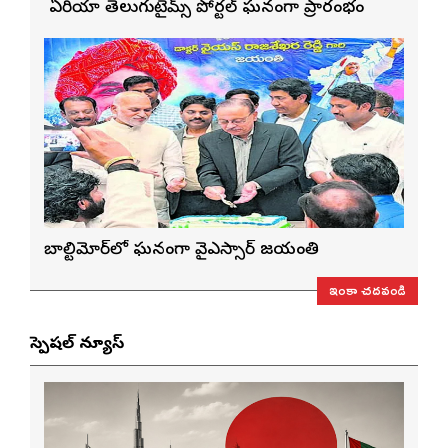
బే ఏరియా తెలుగుటైమ్స్ పోర్టల్ ఘనంగా ప్రారంభం
బాల్టిమోర్‌లో ఘనంగా వైఎస్సార్‌ జయంతి
ఇంకా చదవండి
స్పెషల్ న్యూస్