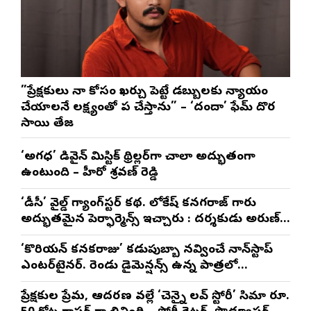
”ప్రేక్షకులు నా కోసం ఖర్చు పెట్టే డబ్బులకు న్యాయం
చేయాలనే లక్ష్యంతో పని చేస్తాను” – ‘దందా’ ఫేమ్ దొర
సాయి తేజ
‘అగధ’ డివైన్ మిస్టిక్ థ్రిల్లర్‌గా చాలా అద్భుతంగా
ఉంటుంది – హీరో శ్రవణ్ రెడ్డి
‘డీసీ’ వైల్డ్ గ్యాంగ్‌స్టర్ కథ. లోకేష్ కనగరాజ్ గారు
అద్భుతమైన పెర్ఫార్మెన్స్ ఇచ్చారు : దర్శకుడు అరుణ్
మాథేశ్వరన్
‘కొరియన్ కనకరాజు’ కడుపుబ్బా నవ్వించే నాన్‌స్టాప్
ఎంటర్‌టైనర్. రెండు డైమెన్షన్స్ ఉన్న పాత్రలో
నటించడం చాలా సంతృప్తినిచ్చింది : వరుణ్ తేజ్
ప్రేక్షకుల ప్రేమ, ఆదరణ వల్లే ‘చెన్నై లవ్ స్టోరీ’ సినిమా రూ.