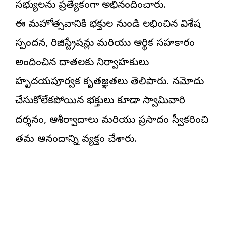
సభ్యులను ప్రత్యేకంగా అభినందించారు.
ఈ మహోత్సవానికి భక్తుల నుండి లభించిన విశేష
స్పందన, రిజిస్ట్రేషన్లు మరియు ఆర్థిక సహకారం
అందించిన దాతలకు నిర్వాహకులు
హృదయపూర్వక కృతజ్ఞతలు తెలిపారు. నమోదు
చేసుకోలేకపోయిన భక్తులు కూడా స్వామివారి
దర్శనం, ఆశీర్వాదాలు మరియు ప్రసాదం స్వీకరించి
తమ ఆనందాన్ని వ్యక్తం చేశారు.