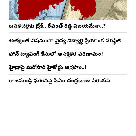
బనకచర్లకు బ్రేక్.. రేవంత్ రెడ్డి విజయమేనా..?
అత్యంత విషమంగా వైద్య విద్యార్థిని ప్రియాంక పరిస్థితి
ఫోన్ ట్యాపింగ్ కేసులో ఆసక్తికర పరిణామం!
హైడ్రాపై మరోసారి హైకోర్టు ఆగ్రహం..!
రాజమండ్రి ఘటనపై సీఎం చంద్రబాబు సీరియస్