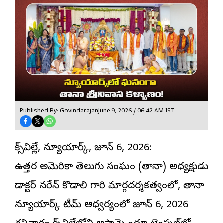
Published By: Govindarajan
June 9, 2026 / 06:42 AM IST
హిక్స్‌విల్లే, న్యూయార్క్, జూన్ 6, 2026:
ఉత్తర
అమెరికా తెలుగు సంఘం
(తానా) అధ్యక్షుడు
డాక్టర్ నరేన్ కొడాలి గారి మార్గదర్శకత్వంలో, తానా
న్యూయార్క్ టీమ్ ఆధ్వర్యంలో జూన్ 6, 2026