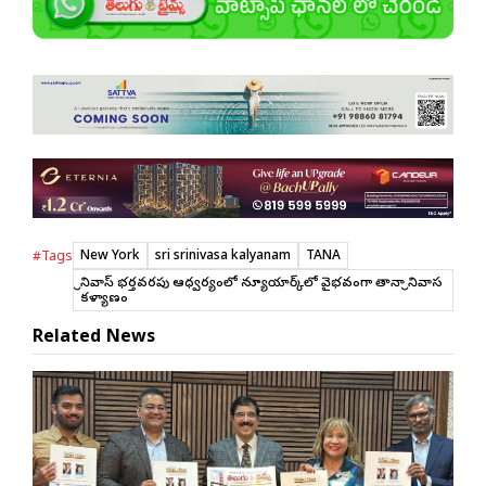
New York
sri srinivasa kalyanam
TANA
#Tags
శ్రీనివాస్‌ భర్తవరపు ఆధ్వర్యంలో న్యూయార్క్‌లో వైభవంగా తానా శ్రీనివాస
కళ్యాణం
Related News