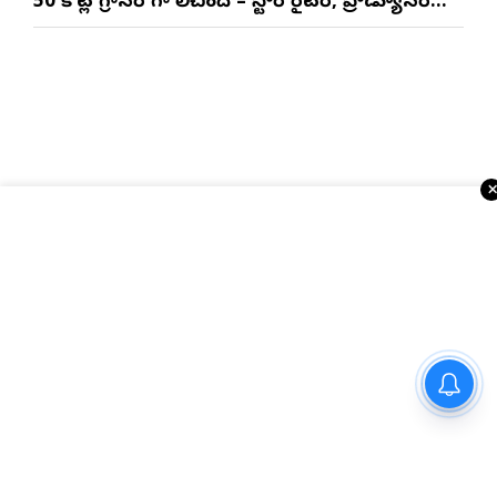
50 కోట్ల గ్రాసర్ గా నిలిచింది – స్టోరీ రైటర్, ప్రొడ్యూసర్
సాయి రాజేష్
నో ఇన్సూరెన్స్-నో ఫ్యూయల్’
విధానంపై సుప్రీంకోర్టు సంచలన
ప్రతిపాదన