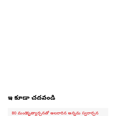
ఇవి కూడా చదవండి
80 మంది నృత్యార్చనతో అలరారిన అన్నమ స్వరార్చన