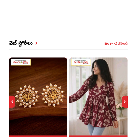
ఇంకా చదవండి
వెబ్ స్టోరీలు