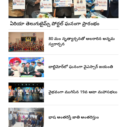
బే ఏరియా తెలుగుటైమ్స్ పోర్టల్ ఘనంగా ప్రారంభం
80 మంది నృత్యార్చనతో అలరారిన అన్నమ
స్వరార్చన
బాల్టిమోర్‌లో ఘనంగా వైఎస్సార్‌ జయంతి
వైభవంగా ముగిసిన 19వ ఆటా మహాసభలు
భాష అంతరిస్తే జాతి అంతరిస్తుంది