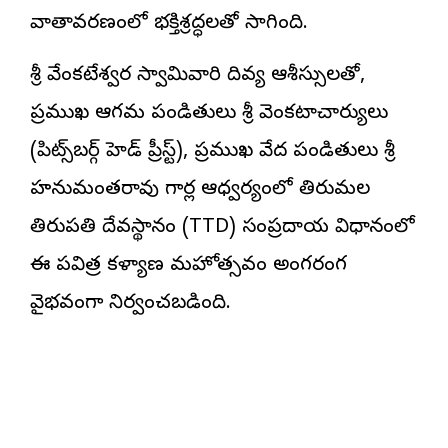
వాతావరణంలో భక్తిశ్రద్ధలతో సాగింది.
శ్రీ వేంకటేశ్వర స్వామివారి దివ్య ఆశీస్సులతో,
ప్రముఖ ఆగమ పండితులు శ్రీ వెంకటాచార్యులు
(పిట్స్‌బర్గ్ హెడ్ ప్రీస్ట్), ప్రముఖ వేద పండితులు శ్రీ
హనుమంతరావు గార్ల ఆధ్వర్యంలో తిరుమల
తిరుపతి దేవస్థానం (TTD) సంప్రదాయ విధానంలో
ఈ పవిత్ర కళ్యాణ మహోత్సవం అంగరంగ
వైభవంగా నిర్వహించబడింది.