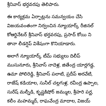
శ్రీనివాస్ భర్తవరపు తెలిపారు.
ఈ కార్యక్రమ ఏర్పాట్లను సమన్వయం చేసి
విజయవంతంగా నిర్వహించిన న్యూయార్క్ రీజినల్
కోఆర్డినేటర్ శ్రీనివాస్ భర్తవరపు, ప్రసాద్ కోయి ని
తానా లీడర్షిప్ విశేషంగా కొనియాడారు.
అలాగే న్యూయార్క్ టీమ్ సభ్యులు దిలీప్
ముసునూరు, శ్రీనివాస్ నాదెళ్ల, జితేంద్ర యార్లగడ్డ,
ఉమా పోలిరెడ్డి, శ్రీనివాస్ పలాటి, ప్రదీప్ అరవేటి,
రాజేష్ కడియాల, సునీల్ చల్లగుళ్ల, రవీంద్ర ఉప్పాల,
సురేష్ మల్నీడి, కృష్ణకిషోర్ జమ్ముల, శ్రీహరి పర్ణ,
కలీం మహమ్మద్, రాఘవేంద్ర మాదాల, విజయ్