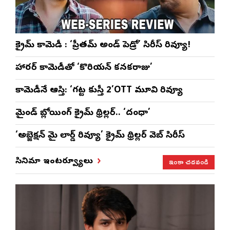
క్రైమ్ కామెడీ : ‘ప్రీతమ్ అండ్ పెడ్రో’ సిరీస్ రివ్యూ!
హారర్ కామెడీతో ‘కొరియన్ కనకరాజు’
కామెడీనే ఆస్తి: ‘గట్ట కుస్తీ 2’OTT మూవి రివ్యూ
మైండ్ బ్లోయింగ్ క్రైమ్ థ్రిల్లర్.. ‘దంధా’
‘అబ్జెక్ష‌న్ మై లార్డ్ రివ్యూ’ క్రైమ్ థ్రిల్ల‌ర్ వెబ్ సిరీస్
ఇంకా చదవండి
సినిమా ఇంటర్వ్యూలు