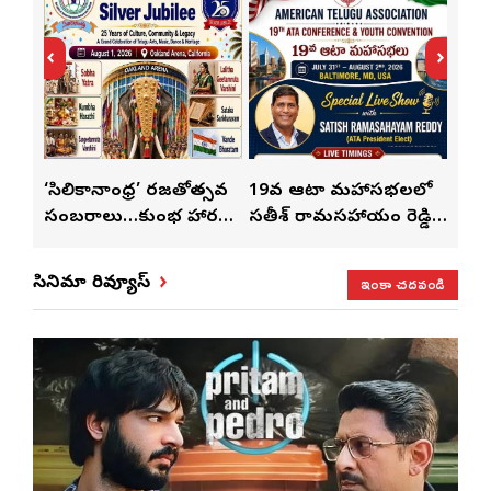
్
‘సిలికానాంధ్ర’ రజతోత్సవ
19వ ఆటా మహాసభలలో
19వ
సంబరాలు…కుంభ హారతి
సతీశ్ రామసహాయం రెడ్డి
మహిళ
మేళా’
ప్రత్యేకం
ప్రత్యేక లైవ్ షో
‘ఉమె
ఇంకా చదవండి
సినిమా రివ్యూస్