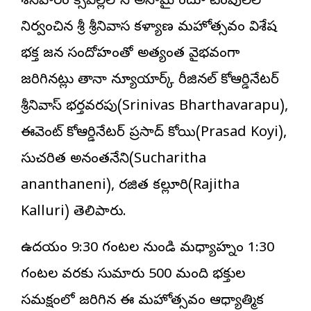
శనివారం హిక్స్‌విల్లేలోని అసామై హిందూ టెంపుల్‌లో
నిర్వహించిన శ్రీ శ్రీనివాస కళ్యాణ మహోత్సవం విశేష
భక్త జన సందోహంతో అత్యంత వైభవంగా
జరిగినట్లు తానా న్యూయార్క్ రీజినల్ కోఆర్డినేటర్
శ్రీనివాస్ భర్తవరపు(Srinivas Bharthavarapu),
ఈవెంట్ కోఆర్డినేటర్ ప్రసాద్ కోయి(Prasad Koyi),
సుచరిత అనంతనేని(Sucharitha
ananthaneni), రజిత కల్లూరి(Rajitha
Kalluri) తెలిపారు.
ఉదయం 9:30 గంటల నుండి మధ్యాహ్నం 1:30
గంటల వరకు సుమారు 500 మంది భక్తుల
సమక్షంలో జరిగిన ఈ మహోత్సవం ఆధ్యాత్మిక