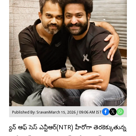
Published By: Sravani
March 15, 2026 / 09:06 AM IST
మ్యాన్ ఆఫ్ మాసెస్ ఎన్టీఆర్(NTR) హీరోగా తెరకెక్కుతున్న