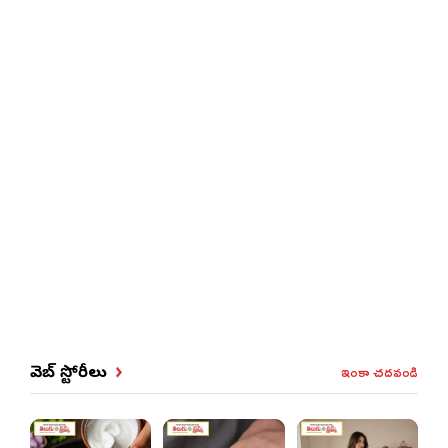
ఇంకా చదవండి
వెబ్ స్టోరీలు