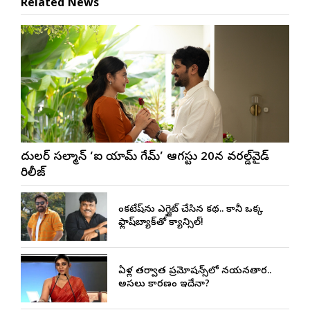
Related News
దుల్కర్ సల్మాన్ ‘ఐ యామ్ గేమ్’ ఆగస్టు 20న వరల్డ్‌వైడ్
రిలీజ్
వెంకటేష్‌ను ఎగ్జైట్ చేసిన కథ.. కానీ ఒక్క
ఫ్లాష్‌బ్యాక్‌తో క్యాన్సిల్!
ఏళ్ల తర్వాత ప్రమోషన్స్‌లో నయనతార..
అసలు కారణం ఇదేనా?