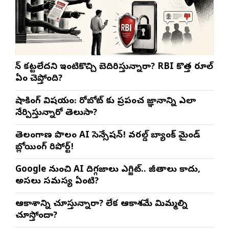
లోన్ కట్టలేదని ఇంటికొచ్చి బెదిరిస్తున్నారా? RBI కొత్త రూల్
ఏం చెప్తోంది?
షాకింగ్ విషయం: రోబోట్‌ కు ప్రపంచ జ్ఞానాన్ని ఎలా
నేర్పిస్తున్నారో తెలుసా?
తెలంగాణ పొలంలో AI సెన్సేషన్! వరల్డ్ బ్యాంక్ మైండ్
బ్లోయింగ్ రిపోర్ట్!
Google నుంచి AI దిగ్గజాలు ఎగ్జిట్.. జీతాలు కాదు,
అసలు సమస్య ఏంటి?
ఆకాశాన్ని చూస్తున్నారా? లేక ఆకాశమే మిమ్మల్ని
చూస్తోందా?