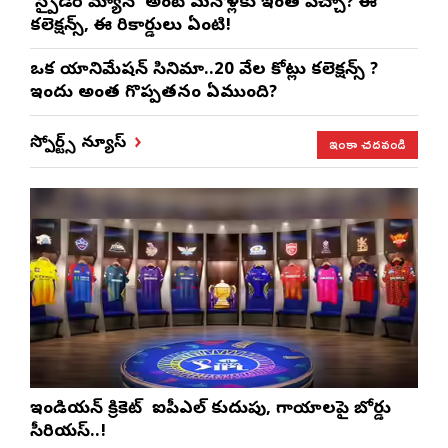
‘స్పైడర్ మ్యాన్’ అంటే మనోళ్లకు ఇంత పిచ్చా? ఈ
కలెక్షన్స్, ఈ రికార్డులు ఏంటి!
ఒక యానిమేషన్ సినిమా..20 వేల కోట్లు కలెక్షన్స్ ?
ఇందులో అంత గొప్పతనం ఏముంది?
ఇంకా చదవండి
స్పోర్ట్స్ న్యూస్
ఇండియన్ క్రికెట్ లో ఐపీఎల్ కుదుపు, గాయాలపై బోర్డు
సీరియస్..!