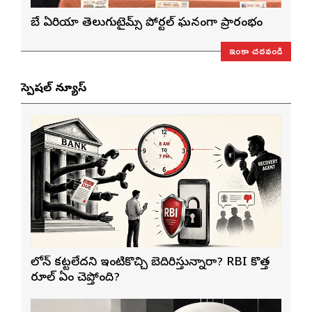
బే ఏరియా తెలుగుటైమ్స్ పోర్టల్ ఘనంగా ప్రారంభం
ఇంకా చదవండి
స్పెషల్ న్యూస్
లోన్ కట్టలేదని ఇంటికొచ్చి బెదిరిస్తున్నారా? RBI కొత్త
రూల్ ఏం చెప్తోంది?