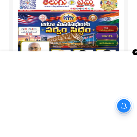
రాంచీలో పట్టువదలని
నిరసనకారులు.. లాఠీఛార్జీ, వాటర్
కేనన్స్ ప్రయోగంతో ఉద్రిక్తం
1-15 ATA Special