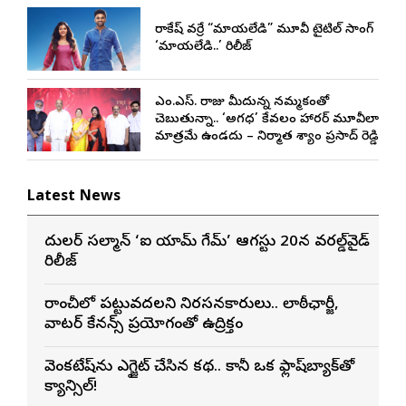
రాకేష్ వర్రే “మాయలేడి” మూవీ టైటిల్ సాంగ్
‘మాయలేడి..’ రిలీజ్
ఎం.ఎస్. రాజు మీదున్న నమ్మకంతో
చెబుతున్నా.. ‘అగధ’ కేవలం హారర్ మూవీలా
మాత్రమే ఉండదు – నిర్మాత శ్యాం ప్రసాద్ రెడ్డి
Latest News
దుల్కర్ సల్మాన్ ‘ఐ యామ్ గేమ్’ ఆగస్టు 20న వరల్డ్‌వైడ్
రిలీజ్
రాంచీలో పట్టువదలని నిరసనకారులు.. లాఠీఛార్జీ,
వాటర్ కేనన్స్ ప్రయోగంతో ఉద్రిక్తం
వెంకటేష్‌ను ఎగ్జైట్ చేసిన కథ.. కానీ ఒక్క ఫ్లాష్‌బ్యాక్‌తో
క్యాన్సిల్!