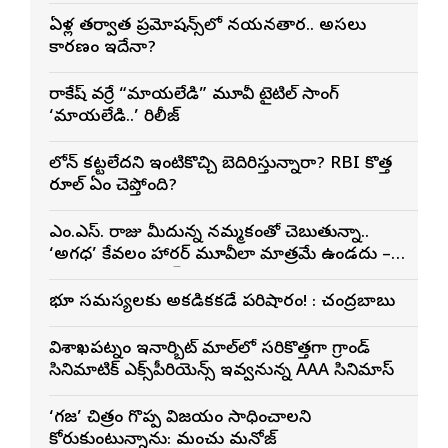
ఏళ్ల తర్వాత ప్రమోషన్స్‌లో నయనతార.. అసలు
కారణం ఇదేనా?
రాకేష్ వర్రే “మాయలేడి” మూవీ టైటిల్ సాంగ్
‘మాయలేడి..’ రిలీజ్
లోన్ కట్టలేదని ఇంటికొచ్చి బెదిరిస్తున్నారా? RBI కొత్త
రూల్ ఏం చెప్తోంది?
ఎం.ఎస్. రాజు మీదున్న నమ్మకంతో చెబుతున్నా..
‘అగధ’ కేవలం హారర్ మూవీలా మాత్రమే ఉండదు –
నిర్మాత శ్యాం ప్రసాద్ రెడ్డి
భూ సమస్యలకు అక్కడికక్కడే పరిష్కారం! : చంద్రబాబు
విశాఖ‌పట్నం ఇనార్బిట్ మాల్‌లో స‌రికొత్తగా గ్రాండ్
సినిమాటిక్ ఎక్స్‌పీరియెన్స్ ఇవ్వ‌నున్న AAA సినిమాస్‌
‘గజ’ చిత్రం గొప్ప విజయం సాధించాలని
కోరుకుంటున్నాను: మంచు మనోజ్