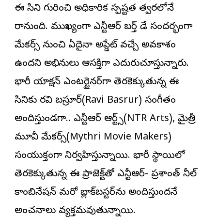
ఈ సినిమా గురించి అధికారిక స్పష్టత త్వ‌ర‌లోనే
రానుంది. ముఖ్యంగా ఎన్టీఆర్ బ‌ర్త్ డే సందర్భంగా
మేకర్స్ నుంచి ఏదైనా అప్డేట్ వచ్చే అవకాశం
ఉందని అభిమానులు ఆసక్తిగా ఎదురుచూస్తున్నారు.
భారీ యాక్షన్ ఎంటర్టైనర్‌గా తెరకెక్కుతున్న ఈ
సినిమాకు ర‌వి బ‌స్రూర్(Ravi Basrur) సంగీతం
అందిస్తుండగా.. ఎన్టీఆర్ ఆర్ట్స్(NTR Arts), మైత్రీ
మూవీ మేక‌ర్స్(Mythri Movie Makers)
సంయుక్తంగా నిర్వహిస్తున్నాయి. భారీ స్థాయిలో
తెరకెక్కుతున్న ఈ ప్రాజెక్ట్‌తో ఎన్టీఆర్- ప్రశాంత్ నీల్
కాంబినేషన్ మరో బ్లాక్‌బస్టర్‌ను అందిస్తుందనే
అంచనాలు వ్యక్తమవుతున్నాయి.