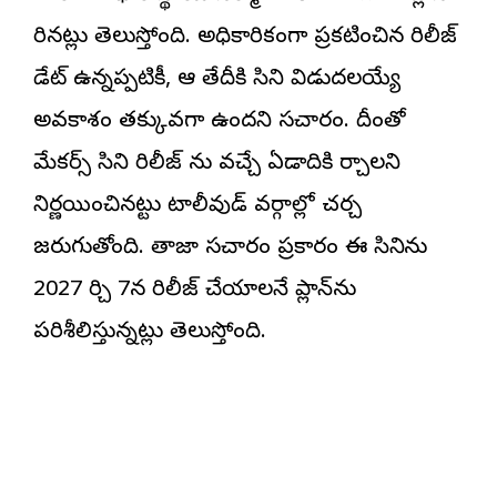
మారినట్లు తెలుస్తోంది. అధికారికంగా ప్రకటించిన రిలీజ్
డేట్ ఉన్నప్పటికీ, ఆ తేదీకి సినిమా విడుదలయ్యే
అవకాశం తక్కువగా ఉందని సమాచారం. దీంతో
మేకర్స్ సినిమా రిలీజ్ ను వచ్చే ఏడాదికి మార్చాలని
నిర్ణయించినట్టు టాలీవుడ్ వర్గాల్లో చర్చ
జరుగుతోంది. తాజా సమాచారం ప్రకారం ఈ సినిమాను
2027 మార్చి 7న రిలీజ్ చేయాలనే ప్లాన్‌ను
పరిశీలిస్తున్నట్లు తెలుస్తోంది.