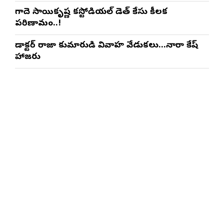
గాదె సాయికృష్ణ కస్టోడియల్ డెత్ కేసులో కీలక
పరిణామం..!
డాక్టర్ రాజా కుమారుడి వివాహ వేడుకలు…నారా లోకేష్
హాజరు