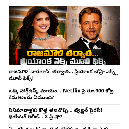
రాజమౌళి ‘వారణాసి’ తర్వాత… ప్రియాంక చోప్రా నెక్స్ట్
మూవీ ఫిక్స్!
ఒక్క హార్డ్‌డిస్క్ మాయం… Netflix పై రూ.900 కోట్ల
కేసు!అందులో ఏముంది?
సినిమావాళ్లకు కొత్త తలనొప్పి… ట్విట్టర్ పైరసీ!
థియేటర్‌లో రిలీజ్… Xలో ఫ్రీ షో?