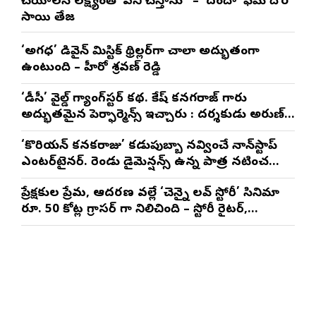
చేయాలనే లక్ష్యంతో పని చేస్తాను” – ‘దందా’ ఫేమ్ దొర
సాయి తేజ
‘అగధ’ డివైన్ మిస్టిక్ థ్రిల్లర్‌గా చాలా అద్భుతంగా
ఉంటుంది – హీరో శ్రవణ్ రెడ్డి
‘డీసీ’ వైల్డ్ గ్యాంగ్‌స్టర్ కథ. లోకేష్ కనగరాజ్ గారు
అద్భుతమైన పెర్ఫార్మెన్స్ ఇచ్చారు : దర్శకుడు అరుణ్
మాథేశ్వరన్
‘కొరియన్ కనకరాజు’ కడుపుబ్బా నవ్వించే నాన్‌స్టాప్
ఎంటర్‌టైనర్. రెండు డైమెన్షన్స్ ఉన్న పాత్రలో నటించడం
చాలా సంతృప్తినిచ్చింది : వరుణ్ తేజ్
ప్రేక్షకుల ప్రేమ, ఆదరణ వల్లే ‘చెన్నై లవ్ స్టోరీ’ సినిమా
రూ. 50 కోట్ల గ్రాసర్ గా నిలిచింది – స్టోరీ రైటర్,
ప్రొడ్యూసర్ సాయి రాజేష్