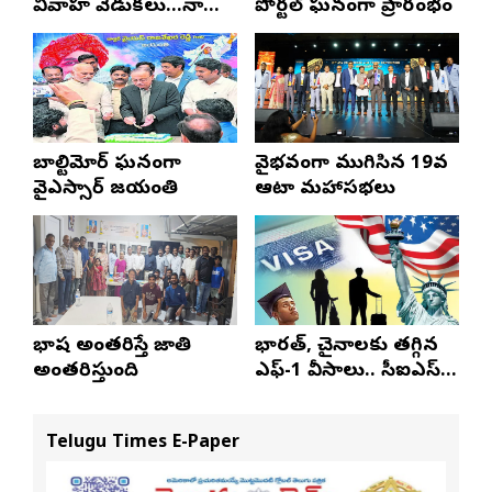
వివాహ వేడుకలు…నారా
పోర్టల్ ఘనంగా ప్రారంభం
లోకేష్ హాజరు
బాల్టిమోర్‌లో ఘనంగా
వైభవంగా ముగిసిన 19వ
వైఎస్సార్‌ జయంతి
ఆటా మహాసభలు
భాష అంతరిస్తే జాతి
భారత్, చైనాలకు తగ్గిన
అంతరిస్తుంది
ఎఫ్-1 వీసాలు.. సీఐఎస్
నివేదిక..!
Telugu Times E-Paper