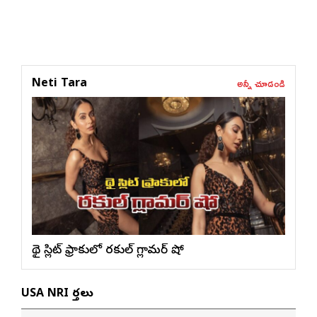
అన్నీ చూడండి
Neti Tara
థై స్లిట్ ఫ్రాకులో ర‌కుల్ గ్లామ‌ర్ షో
USA NRI వార్తలు