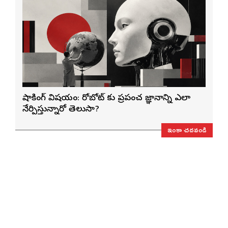
షాకింగ్ విషయం: రోబోట్‌ కు ప్రపంచ జ్ఞానాన్ని ఎలా
నేర్పిస్తున్నారో తెలుసా?
ఇంకా చదవండి