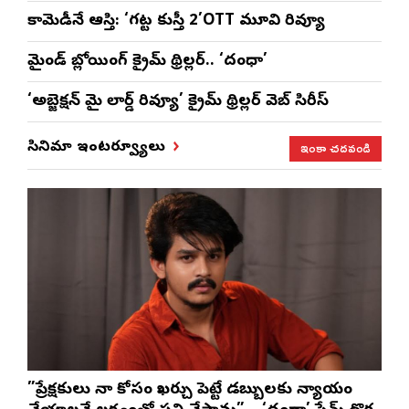
కామెడీనే ఆస్తి: ‘గట్ట కుస్తీ 2’OTT మూవి రివ్యూ
మైండ్ బ్లోయింగ్ క్రైమ్ థ్రిల్లర్.. ‘దంధా’
‘అబ్జెక్ష‌న్ మై లార్డ్ రివ్యూ’ క్రైమ్ థ్రిల్ల‌ర్ వెబ్ సిరీస్
ఇంకా చదవండి
సినిమా ఇంటర్వ్యూలు
”ప్రేక్షకులు నా కోసం ఖర్చు పెట్టే డబ్బులకు న్యాయం