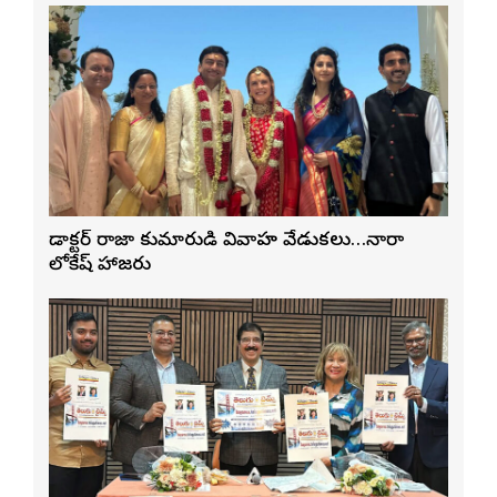
డాక్టర్ రాజా కుమారుడి వివాహ వేడుకలు…నారా
లోకేష్ హాజరు