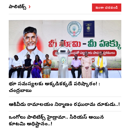
ఇంకా చదవండి
పాలిటిక్స్
భూ సమస్యలకు అక్కడికక్కడే పరిష్కారం! :
చంద్రబాబు
ఆకివీడు రామాలయం నిర్మాణంలో రఘురామ దూకుడు..!
ఒంగోలు పాలిటిక్స్‌లో హైడ్రామా.. సీరియస్ అయిన
కూటమి అధిష్టానం..!