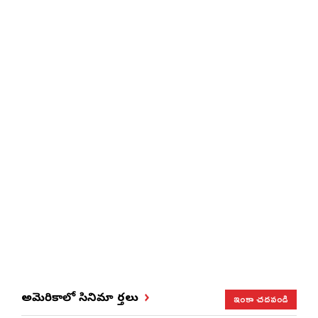
ఇంకా చదవండి
అమెరికాలో సినిమా వార్తలు