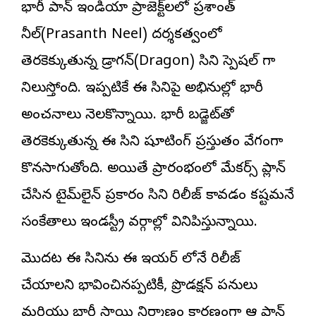
భారీ పాన్ ఇండియా ప్రాజెక్ట్‌లలో ప్ర‌శాంత్
నీల్(Prasanth Neel) ద‌ర్శ‌క‌త్వంలో
తెర‌కెక్కుతున్న డ్రాగన్(Dragon) సినిమా స్పెష‌ల్ గా
నిలుస్తోంది. ఇప్పటికే ఈ సినిమాపై అభిమానుల్లో భారీ
అంచనాలు నెలకొన్నాయి. భారీ బడ్జెట్‌తో
తెరకెక్కుతున్న ఈ సినిమా షూటింగ్ ప్రస్తుతం వేగంగా
కొనసాగుతోంది. అయితే ప్రారంభంలో మేకర్స్ ప్లాన్
చేసిన టైమ్‌లైన్ ప్రకారం సినిమా రిలీజ్ కావడం కష్టమనే
సంకేతాలు ఇండస్ట్రీ వర్గాల్లో వినిపిస్తున్నాయి.
మొదట ఈ సినిమాను ఈ ఇయ‌ర్ లోనే రిలీజ్
చేయాలని భావించినప్పటికీ, ప్రొడక్షన్ పనులు
మరియు భారీ స్థాయి నిర్మాణం కారణంగా ఆ ప్లాన్