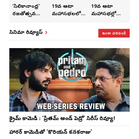
ుంచి
‘సిలికానాంధ్ర’
19వ ఆటా
19వ ఆటా
19
రజతోత్సవ
మహాసభలలో
మహాసభల్లో
మహా
సంబరాలు…
సతీశ్
మహిళల కోసం
‘వి
కుంభ హారతి
రామసహాయం
ప్రత్యేకంగా
పరి
ఇంకా చదవండి
సినిమా రివ్యూస్
ప్రత్యేకం
రెడ్డి ప్రత్యేక లైవ్
‘ఉమెన్స్ ఫోరమ్’
కార
ళా’
షో
వేడుకలు
క్రైమ్ కామెడీ : ‘ప్రీతమ్ అండ్ పెడ్రో’ సిరీస్ రివ్యూ!
హారర్ కామెడీతో ‘కొరియన్ కనకరాజు’