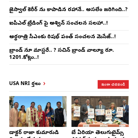
జైస్వాల్‌ కెరీర్ ను కాపాడిన రహానే.. అసలేం జరిగింది..?
ఐపీఎల్ ట్రేడింగ్ పై అశ్విన్ సంచలన సలహా..!
అర్థరాత్రి సీఎంకు రిషభ్ పంత్ సంచలన మెసేజ్..!
బ్రాండ్ లోనూ మాస్టరే.. ? సచిన్ బ్రాండ్ వాల్యూ రూ.
1201.కోట్లు..!
ఇంకా చదవండి
USA NRI వార్తలు
డాక్టర్ రాజా కుమారుడి
బే ఏరియా తెలుగుటైమ్స్