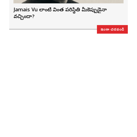
Jamais Vu లాంటి వింత పరిస్థితి మీకెప్పుడైనా
వచ్చిందా?
ఇంకా చదవండి