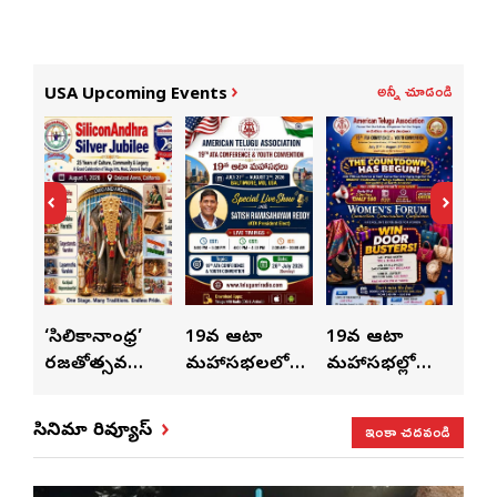
అన్నీ చూడండి
USA Upcoming Events
ుంచి
‘సిలికానాంధ్ర’
19వ ఆటా
19వ ఆటా
19
రజతోత్సవ
మహాసభలలో
మహాసభల్లో
మహా
సంబరాలు…
సతీశ్
మహిళల కోసం
‘వి
కుంభ హారతి
రామసహాయం
ప్రత్యేకంగా
పరి
ఇంకా చదవండి
సినిమా రివ్యూస్
ప్రత్యేకం
రెడ్డి ప్రత్యేక లైవ్
‘ఉమెన్స్ ఫోరమ్’
కార
ళా’
షో
వేడుకలు