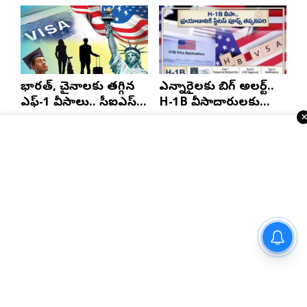
భారత్, చైనాలకు తగ్గిన
ఎన్నారైలకు బిగ్ అలర్ట్..
ఎఫ్-1 వీసాలు.. సీఐఎస్
H-1B వీసాదారులకు
నివేదిక..!
ప్రయాణ సమయంలో
స్టేటస్ ప్రూఫ్స్ తప్పనిసరి..!
Telugu Times E-Paper
”ప్రేక్షకులు నా కోసం ఖర్చు పెట్టే
డబ్బులకు న్యాయం చేయాలనే
లక్ష్యంతో పని చేస్తాను” – ‘దందా’
ఫేమ్ దొర సాయి తేజ