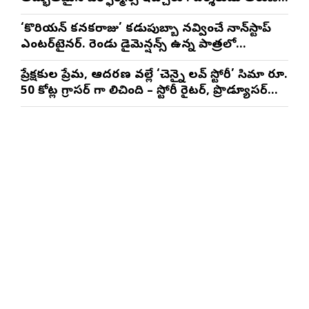
మాథేశ్వరన్
‘కొరియన్ కనకరాజు’ కడుపుబ్బా నవ్వించే నాన్‌స్టాప్
ఎంటర్‌టైనర్. రెండు డైమెన్షన్స్ ఉన్న పాత్రలో
నటించడం చాలా సంతృప్తినిచ్చింది : వరుణ్ తేజ్
ప్రేక్షకుల ప్రేమ, ఆదరణ వల్లే ‘చెన్నై లవ్ స్టోరీ’ సినిమా రూ.
50 కోట్ల గ్రాసర్ గా నిలిచింది – స్టోరీ రైటర్, ప్రొడ్యూసర్
సాయి రాజేష్