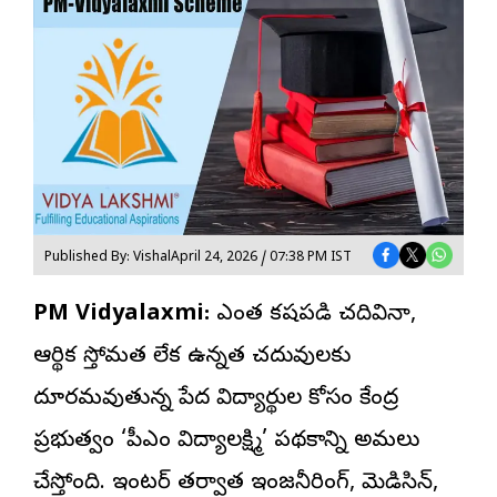
Published By: Vishal
April 24, 2026 / 07:38 PM IST
PM Vidyalaxmi:
ఎంత కష్టపడి చదివినా,
ఆర్థిక స్తోమత లేక ఉన్నత చదువులకు
దూరమవుతున్న పేద విద్యార్థుల కోసం
కేంద్ర
ప్రభుత్వం ‘
పీఎం విద్యాలక్ష్మి’ పథకాన్ని అమలు
చేస్తోంది. ఇంటర్ తర్వాత ఇంజనీరింగ్, మెడిసిన్,