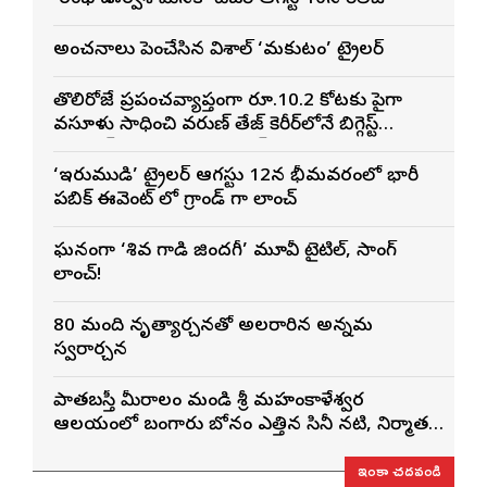
అంచనాలు పెంచేసిన విశాల్ ‘మకుటం’ ట్రైలర్
తొలిరోజే ప్రపంచవ్యాప్తంగా రూ.10.2 కోట్లకు పైగా
వసూళ్లు సాధించి వరుణ్ తేజ్ కెరీర్‌లోనే బిగ్గెస్ట్
ఓపెనింగ్‌గా నిలిచిన ‘కొరియన్ కనకరాజు’
‘ఇరుముడి’ ట్రైలర్ ఆగస్టు 12న భీమవరంలో భారీ
పబ్లిక్ ఈవెంట్ లో గ్రాండ్ గా లాంచ్
ఘనంగా ‘శివ గాడి జింద‌గీ’ మూవీ టైటిల్, సాంగ్
లాంచ్!
80 మంది నృత్యార్చనతో అలరారిన అన్నమ
స్వరార్చన
పాతబస్తీ మీరాలం మండి శ్రీ మహంకాళేశ్వర
ఆలయంలో బంగారు బోనం ఎత్తిన సినీ నటి, నిర్మాత
నిహారిక కొణిదెల
ఇంకా చదవండి