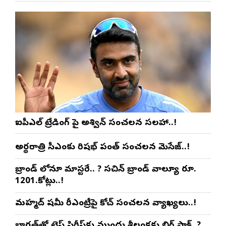
ఐపీఎల్ ట్రేడింగ్ పై అశ్విన్ సంచలన సలహా..!
అర్థరాత్రి సీఎంకు రిషభ్ పంత్ సంచలన మెసేజ్..!
బ్రాండ్ లోనూ మాస్టరే.. ? సచిన్ బ్రాండ్ వాల్యూ రూ.
1201.కోట్లు..!
మహ్మద్ షమీ రీఎంట్రీపై కోచ్ సంచలన వ్యాఖ్యలు..!
భారత్‌తో టెస్ట్ సిరీస్‌కు ముందు శ్రీలంకకు బిగ్ షాక్..?