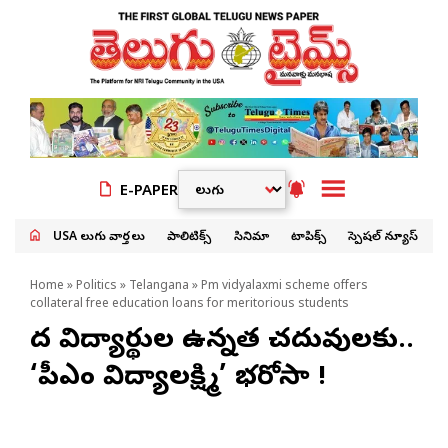
E-PAPER
USA తెలుగు వార్తలు
పాలిటిక్స్
సినిమా
టాపిక్స్
స్పెషల్ న్యూస్
Home
»
Politics
»
Telangana
» Pm vidyalaxmi scheme offers
collateral free education loans for meritorious students
పేద విద్యార్థుల ఉన్నత చదువులకు..
‘పీఎం విద్యాలక్ష్మి’ భరోసా !