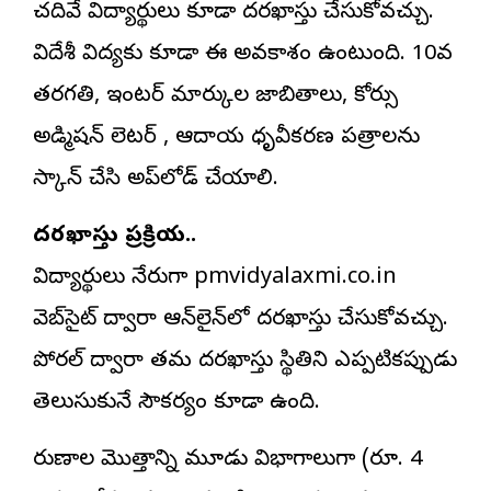
చదివే విద్యార్థులు కూడా దరఖాస్తు చేసుకోవచ్చు.
విదేశీ విద్యకు కూడా ఈ అవకాశం ఉంటుంది. 10వ
తరగతి, ఇంటర్ మార్కుల జాబితాలు, కోర్సు
అడ్మిషన్ లెటర్ , ఆదాయ ధృవీకరణ పత్రాలను
స్కాన్ చేసి అప్‌లోడ్ చేయాలి.
దరఖాస్తు ప్రక్రియ..
విద్యార్థులు నేరుగా pmvidyalaxmi.co.in
వెబ్‌సైట్ ద్వారా ఆన్‌లైన్‌లో దరఖాస్తు చేసుకోవచ్చు.
పోర్టల్ ద్వారా తమ దరఖాస్తు స్థితిని ఎప్పటికప్పుడు
తెలుసుకునే సౌకర్యం కూడా ఉంది.
రుణాల మొత్తాన్ని మూడు విభాగాలుగా (రూ. 4