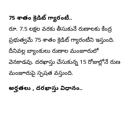
75 శాతం క్రెడిట్ గ్యారంటీ..
రూ. 7.5 లక్షల వరకు తీసుకునే రుణాలకు కేంద్ర
ప్రభుత్వమే 75 శాతం క్రెడిట్ గ్యారంటీని ఇస్తుంది.
దీనివల్ల బ్యాంకులు రుణాల మంజూరులో
వెనకాడవు. దరఖాస్తు చేసుకున్న 15 రోజుల్లోనే రుణ
మంజూరుపై స్పష్టత వస్తుంది.
అర్హతలు , దరఖాస్తు విధానం..