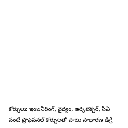
కోర్సులు: ఇంజనీరింగ్, వైద్యం, ఆర్కిటెక్చర్, సీఏ
వంటి ప్రొఫెషనల్ కోర్సులతో పాటు సాధారణ డిగ్రీ