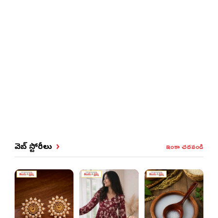
ఇంకా చదవండి
వెబ్ స్టోరీలు