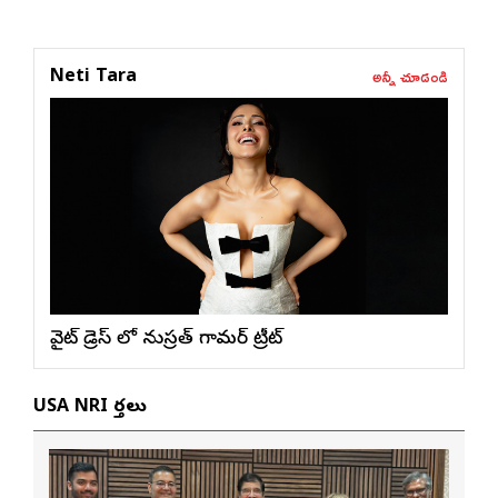
అన్నీ చూడండి
Neti Tara
వైట్ డ్రెస్ లో నుస్ర‌త్ గ్లామ‌ర్ ట్రీట్
USA NRI వార్తలు