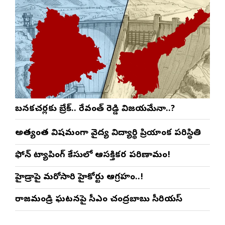
బనకచర్లకు బ్రేక్.. రేవంత్ రెడ్డి విజయమేనా..?
అత్యంత విషమంగా వైద్య విద్యార్థిని ప్రియాంక పరిస్థితి
ఫోన్ ట్యాపింగ్ కేసులో ఆసక్తికర పరిణామం!
హైడ్రాపై మరోసారి హైకోర్టు ఆగ్రహం..!
రాజమండ్రి ఘటనపై సీఎం చంద్రబాబు సీరియస్