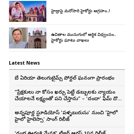
హైడ్రాపై మరోసారి హైకోర్టు ఆగ్రహం..!
ఉచితాల ముసుగులో ఆర్థిక విధ్వంసం..
హైకోర్టు ఘాటు వ్యాఖ్యలు
Latest News
బే ఏరియా తెలుగుటైమ్స్ పోర్టల్ ఘనంగా ప్రారంభం
”ప్రేక్షకులు నా కోసం ఖర్చు పెట్టే డబ్బులకు న్యాయం
చేయాలనే లక్ష్యంతో పని చేస్తాను” – ‘దందా’ ఫేమ్ దొర
సాయి తేజ
అన్నపూర్ణ స్టూడియోస్ ‘పళ్ళబురుసు’ నుంచి ‘హైలో
హైలో హైలెస్సా’ సాంగ్ రిలీజ్
‘రంభ ఊర్వశి మేనక’ టీజర్ ఆగస్ట్ 10న రిలీజ్