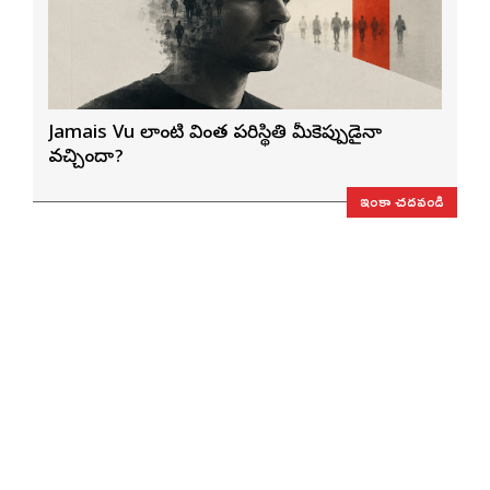
Jamais Vu లాంటి వింత పరిస్థితి మీకెప్పుడైనా
వచ్చిందా?
ఇంకా చదవండి