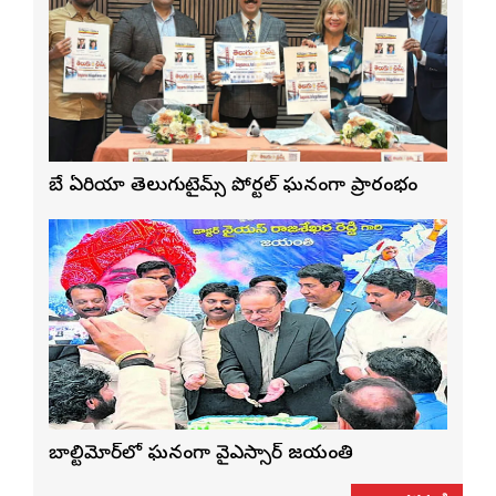
బే ఏరియా తెలుగుటైమ్స్ పోర్టల్ ఘనంగా ప్రారంభం
బాల్టిమోర్‌లో ఘనంగా వైఎస్సార్‌ జయంతి