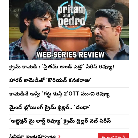
క్రైమ్ కామెడీ : ‘ప్రీతమ్ అండ్ పెడ్రో’ సిరీస్ రివ్యూ!
హారర్ కామెడీతో ‘కొరియన్ కనకరాజు’
కామెడీనే ఆస్తి: ‘గట్ట కుస్తీ 2’OTT మూవి రివ్యూ
మైండ్ బ్లోయింగ్ క్రైమ్ థ్రిల్లర్.. ‘దంధా’
‘అబ్జెక్ష‌న్ మై లార్డ్ రివ్యూ’ క్రైమ్ థ్రిల్ల‌ర్ వెబ్ సిరీస్
ఇంకా చదవండి
సినిమా ఇంటర్వ్యూలు