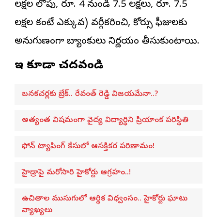
లక్షల లోపు, రూ. 4 నుండి 7.5 లక్షలు, రూ. 7.5
లక్షల కంటే ఎక్కువ) వర్గీకరించి, కోర్సు ఫీజులకు
అనుగుణంగా బ్యాంకులు నిర్ణయం తీసుకుంటాయి.
ఇవి కూడా చదవండి
బనకచర్లకు బ్రేక్.. రేవంత్ రెడ్డి విజయమేనా..?
అత్యంత విషమంగా వైద్య విద్యార్థిని ప్రియాంక పరిస్థితి
ఫోన్ ట్యాపింగ్ కేసులో ఆసక్తికర పరిణామం!
హైడ్రాపై మరోసారి హైకోర్టు ఆగ్రహం..!
ఉచితాల ముసుగులో ఆర్థిక విధ్వంసం.. హైకోర్టు ఘాటు
వ్యాఖ్యలు