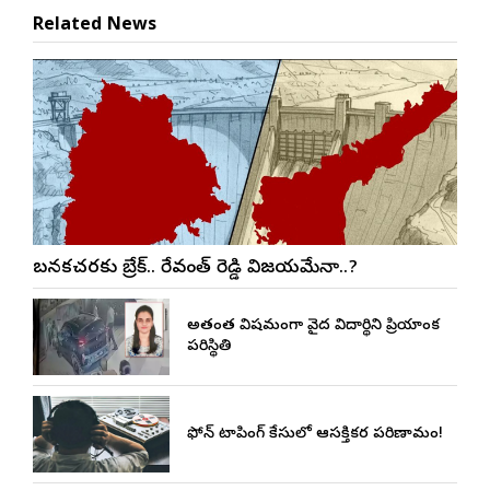
Related News
బనకచర్లకు బ్రేక్.. రేవంత్ రెడ్డి విజయమేనా..?
అత్యంత విషమంగా వైద్య విద్యార్థిని ప్రియాంక
పరిస్థితి
ఫోన్ ట్యాపింగ్ కేసులో ఆసక్తికర పరిణామం!