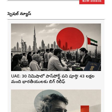
ఇంకా చదవండి
స్పెషల్ న్యూస్
UAE: 30 నిమిషాల్లో పాస్‌పోర్ట్ పని పూర్తి! 43 లక్షల
మంది భారతీయులకు బిగ్ రిలీఫ్