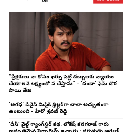
”ప్రేక్షకులు నా కోసం ఖర్చు పెట్టే డబ్బులకు న్యాయం
చేయాలనే లక్ష్యంతో పని చేస్తాను” – ‘దందా’ ఫేమ్ దొర
సాయి తేజ
‘అగధ’ డివైన్ మిస్టిక్ థ్రిల్లర్‌గా చాలా అద్భుతంగా
ఉంటుంది – హీరో శ్రవణ్ రెడ్డి
‘డీసీ’ వైల్డ్ గ్యాంగ్‌స్టర్ కథ. లోకేష్ కనగరాజ్ గారు
అద్భుతమైన పెర్ఫార్మెన్స్ ఇచ్చారు : దర్శకుడు అరుణ్