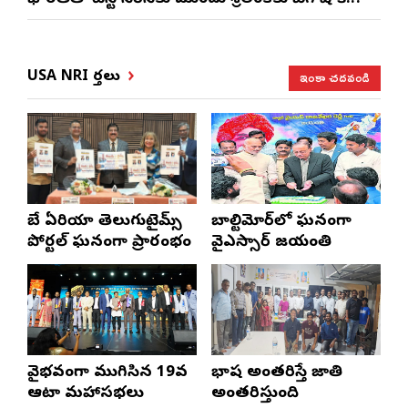
ఇంకా చదవండి
USA NRI వార్తలు
బే ఏరియా తెలుగుటైమ్స్
బాల్టిమోర్‌లో ఘనంగా
పోర్టల్ ఘనంగా ప్రారంభం
వైఎస్సార్‌ జయంతి
వైభవంగా ముగిసిన 19వ
భాష అంతరిస్తే జాతి
ఆటా మహాసభలు
అంతరిస్తుంది