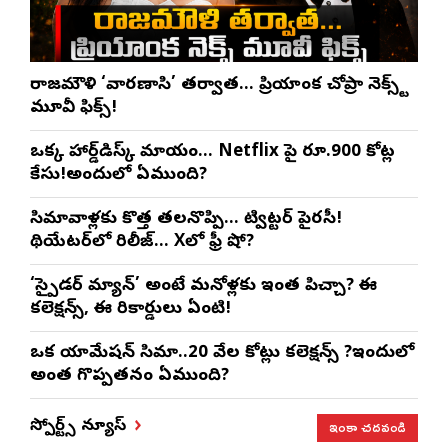
రాజమౌళి ‘వారణాసి’ తర్వాత… ప్రియాంక చోప్రా నెక్స్ట్
మూవీ ఫిక్స్!
ఒక్క హార్డ్‌డిస్క్ మాయం… Netflix పై రూ.900 కోట్ల
కేసు!అందులో ఏముంది?
సినిమావాళ్లకు కొత్త తలనొప్పి… ట్విట్టర్ పైరసీ!
థియేటర్‌లో రిలీజ్… Xలో ఫ్రీ షో?
‘స్పైడర్ మ్యాన్’ అంటే మనోళ్లకు ఇంత పిచ్చా? ఈ
కలెక్షన్స్, ఈ రికార్డులు ఏంటి!
ఒక యానిమేషన్ సినిమా..20 వేల కోట్లు కలెక్షన్స్ ?ఇందులో
అంత గొప్పతనం ఏముంది?
ఇంకా చదవండి
స్పోర్ట్స్ న్యూస్