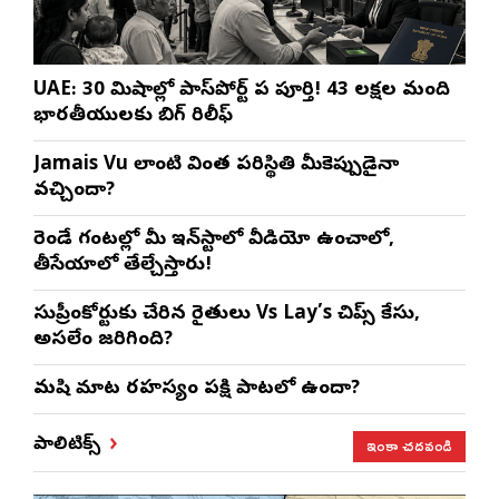
UAE: 30 నిమిషాల్లో పాస్‌పోర్ట్ పని పూర్తి! 43 లక్షల మంది
భారతీయులకు బిగ్ రిలీఫ్
Jamais Vu లాంటి వింత పరిస్థితి మీకెప్పుడైనా
వచ్చిందా?
రెండే గంటల్లో మీ ఇన్‌స్టాలో వీడియో ఉంచాలో,
తీసేయాలో తేల్చేస్తారు!
సుప్రీంకోర్టుకు చేరిన రైతులు Vs Lay’s చిప్స్‌ కేసు,
అసలేం జరిగింది?
మనిషి మాట రహస్యం పక్షి పాటలో ఉందా?
ఇంకా చదవండి
పాలిటిక్స్