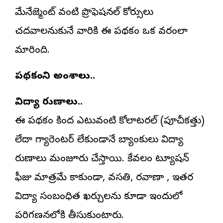
మేనేజ్మెంట్ వంటి ప్రొఫెషనల్ కోర్సులు
చదవాలనుకునే వారికి ఈ పథకం ఒక వరంలా
మారింది.
పథకంలోని అంశాలు..
విద్యా రుణాలు..
ఈ పథకం కింద ఎటువంటి కోలాటరల్ (పూచీకత్తు)
లేదా గ్యారెంటర్ లేకుండానే బ్యాంకులు విద్యా
రుణాలు మంజూరు చేస్తాయి. కేవలం ట్యూషన్
ఫీజు మాత్రమే కాకుండా, వసతి, రవాణా , ఇతర
విద్యా సంబంధిత ఖర్చులను కూడా ఇందులో
పరిగణనలోకి తీసుకుంటారు.