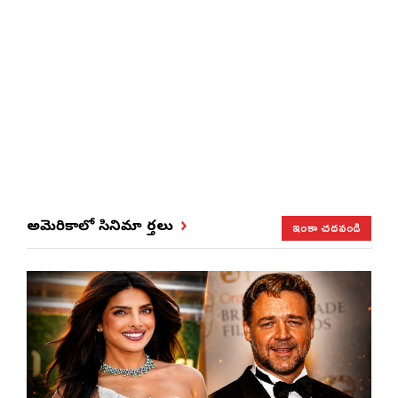
ఇంకా చదవండి
అమెరికాలో సినిమా వార్తలు