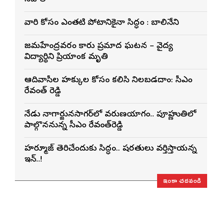
వారి కోసం ఎంతటి పోరాటానికైనా సిద్ధం : బాలినేని
రాజమహేంద్రవరం కారు ప్రమాద ఘటన – వైద్య
విద్యార్థిని ప్రియాంక మృతి
ఆదివాసీల హక్కుల కోసం కలిసి నిలబడదాం: సీఎం
రేవంత్ రెడ్డి
నేడు నాగార్జునసాగర్‌లో వరుణయాగం.. పూర్ణాహుతిలో
పాల్గొననున్న సీఎం రేవంత్‌రెడ్డి
హర్మూజ్ తెరిచేందుకు సిద్ధం.. షరతులు వర్తిస్తాయన్న
ఇరాన్..!
ఇంకా చదవండి