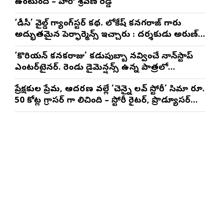
ఉంటుంది – హీరో శ్రవణ్ రెడ్డి
‘డీసీ’ వైల్డ్ గ్యాంగ్‌స్టర్ కథ. లోకేష్ కనగరాజ్ గారు
అద్భుతమైన పెర్ఫార్మెన్స్ ఇచ్చారు : దర్శకుడు అరుణ్
మాథేశ్వరన్
‘కొరియన్ కనకరాజు’ కడుపుబ్బా నవ్వించే నాన్‌స్టాప్
ఎంటర్‌టైనర్. రెండు డైమెన్షన్స్ ఉన్న పాత్రలో
నటించడం చాలా సంతృప్తినిచ్చింది : వరుణ్ తేజ్
ప్రేక్షకుల ప్రేమ, ఆదరణ వల్లే ‘చెన్నై లవ్ స్టోరీ’ సినిమా రూ.
50 కోట్ల గ్రాసర్ గా నిలిచింది – స్టోరీ రైటర్, ప్రొడ్యూసర్
సాయి రాజేష్