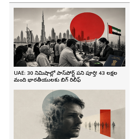
UAE: 30 నిమిషాల్లో పాస్‌పోర్ట్ పని పూర్తి! 43 లక్షల
మంది భారతీయులకు బిగ్ రిలీఫ్