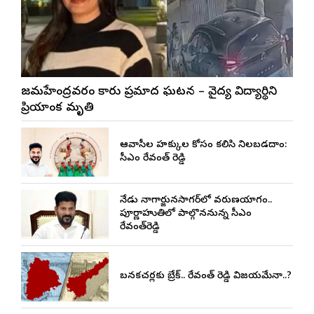
రాజమహేంద్రవరం కారు ప్రమాద ఘటన – వైద్య విద్యార్థిని
ప్రియాంక మృతి
ఆదివాసీల హక్కుల కోసం కలిసి నిలబడదాం:
సీఎం రేవంత్ రెడ్డి
నేడు నాగార్జునసాగర్‌లో వరుణయాగం..
పూర్ణాహుతిలో పాల్గొననున్న సీఎం
రేవంత్‌రెడ్డి
బనకచర్లకు బ్రేక్.. రేవంత్ రెడ్డి విజయమేనా..?