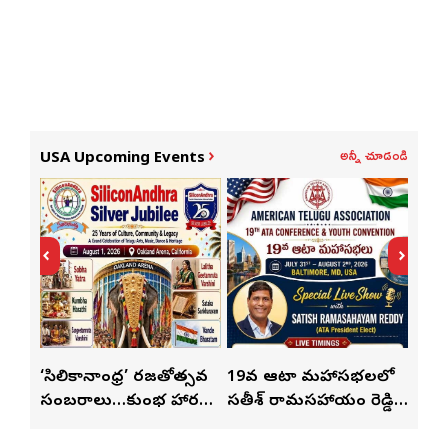
అన్నీ చూడండి
USA Upcoming Events
్
‘సిలికానాంధ్ర’ రజతోత్సవ
19వ ఆటా మహాసభలలో
19వ
సంబరాలు…కుంభ హారతి
సతీశ్ రామసహాయం రెడ్డి
మహిళ
మేళా’
ప్రత్యేకం
ప్రత్యేక లైవ్ షో
‘ఉమె