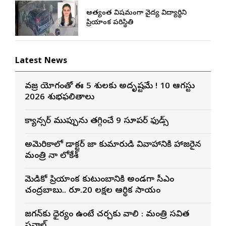
అత్యంత విషమంగా వైద్య విద్యార్థిని
ప్రియాంక పరిస్థితి
Latest News
వజ్ర యోగంతో ఈ 5 రాశులకు అదృష్టమే ! 10 ఆగస్టు
2026 శుభఫలితాలు
క్యాన్సర్ ముప్పును తగ్గించే 9 సూపర్ ఫుడ్స్
అమెరికాలో డాక్టర్ రాజా కుమారుడి వివాహానికి హాజరైన
మంత్రి నారా లోకేశ్
మెడికో ప్రియాంక కుటుంబానికి అండగా సీఎం
చంద్రబాబు.. రూ.20 లక్షల ఆర్థిక సాయం
జగన్‌కు ధైర్యం ఉంటే చర్చకు రావాలి : మంత్రి సవిత
సవాల్