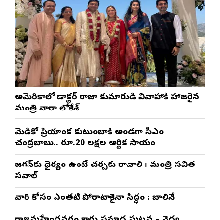
అమెరికాలో డాక్టర్ రాజా కుమారుడి వివాహానికి హాజరైన
మంత్రి నారా లోకేశ్
మెడికో ప్రియాంక కుటుంబానికి అండగా సీఎం
చంద్రబాబు.. రూ.20 లక్షల ఆర్థిక సాయం
జగన్‌కు ధైర్యం ఉంటే చర్చకు రావాలి : మంత్రి సవిత
సవాల్
వారి కోసం ఎంతటి పోరాటానికైనా సిద్ధం : బాలినేని
రాజమహేంద్రవరం కారు ప్రమాద ఘటన – వైద్య