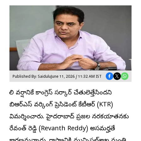
Published By: Saidulu
June 11, 2026 / 11:32 AM IST
తొలి వర్షానికే కాంగ్రెస్ సర్కార్ చేతులెత్తేసిందని
బిఆర్‌ఎస్ వర్కింగ్ ప్రెసిడెంట్
కేటీఆర్
(KTR)
విమర్శించారు. హైదరాబాద్ ప్రజల నరకయాతనకు
రేవంత్ రెడ్డి (Revanth Reddy) అసమర్హతే