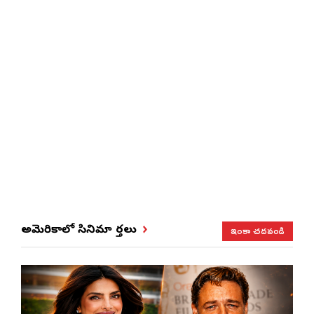
ఇంకా చదవండి
అమెరికాలో సినిమా వార్తలు