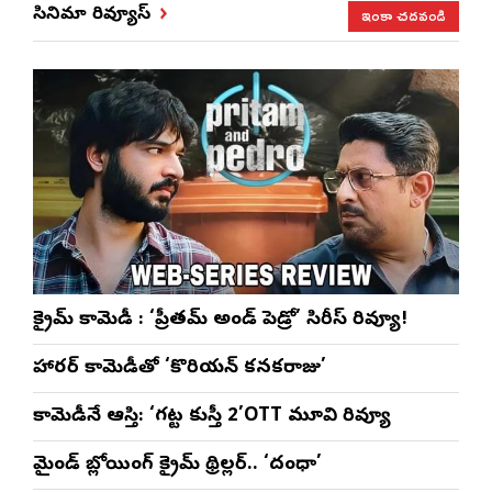
ఇంకా చదవండి
సినిమా రివ్యూస్
క్రైమ్ కామెడీ : ‘ప్రీతమ్ అండ్ పెడ్రో’ సిరీస్ రివ్యూ!
హారర్ కామెడీతో ‘కొరియన్ కనకరాజు’
కామెడీనే ఆస్తి: ‘గట్ట కుస్తీ 2’OTT మూవి రివ్యూ
మైండ్ బ్లోయింగ్ క్రైమ్ థ్రిల్లర్.. ‘దంధా’