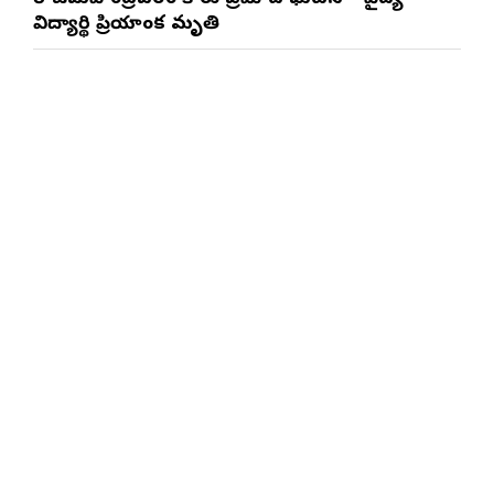
విద్యార్థిని ప్రియాంక మృతి