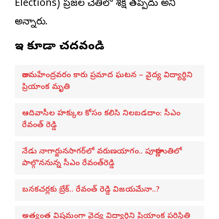
Elections) ప్రజల చేతిలో శిక్ష తప్పదు అని
అన్నారు.
ఇవి కూడా చదవండి
రాజమహేంద్రవరం కారు ప్రమాద ఘటన – వైద్య విద్యార్థిని
ప్రియాంక మృతి
ఆదివాసీల హక్కుల కోసం కలిసి నిలబడదాం: సీఎం
రేవంత్ రెడ్డి
నేడు నాగార్జునసాగర్‌లో వరుణయాగం.. పూర్ణాహుతిలో
పాల్గొననున్న సీఎం రేవంత్‌రెడ్డి
బనకచర్లకు బ్రేక్.. రేవంత్ రెడ్డి విజయమేనా..?
అత్యంత విషమంగా వైద్య విద్యార్థిని ప్రియాంక పరిస్థితి