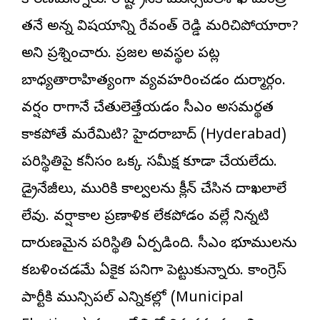
కారణమన్నారు. రాష్ట్రానికి మున్సిపల్‌శాఖ మంత్రి
తనే అన్న విషయాన్ని రేవంత్ రెడ్డి మరిచిపోయారా?
అని ప్రశ్నించారు. ప్రజల అవస్థల పట్ల
బాధ్యతారాహిత్యంగా వ్యవహరించడం దుర్మార్గం.
వర్షం రాగానే చేతులెత్తేయడం సీఎం అసమర్థత
కాకపోతే మరేమిటి? హైదరాబాద్ (Hyderabad)
పరిస్థితిపై కనీసం ఒక్క సమీక్ష కూడా చేయలేదు.
డ్రైనేజీలు, మురికి కాల్వలను క్లీన్ చేసిన దాఖలాలే
లేవు. వర్షాకాల ప్రణాళిక లేకపోడం వల్లే నిన్నటి
దారుణమైన పరిస్థితి ఏర్పడింది. సీఎం భూములను
కబళించడమే ఏకైక పనిగా పెట్టుకున్నారు. కాంగ్రెస్
పార్టీకి మున్సిపల్ ఎన్నికల్లో (Municipal