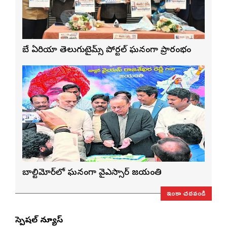
బే ఏరియా తెలుగుటైమ్స్ పోర్టల్ ఘనంగా ప్రారంభం
బాల్టిమోర్‌లో ఘనంగా వైఎస్సార్‌ జయంతి
ఇంకా చదవండి
స్పెషల్ న్యూస్