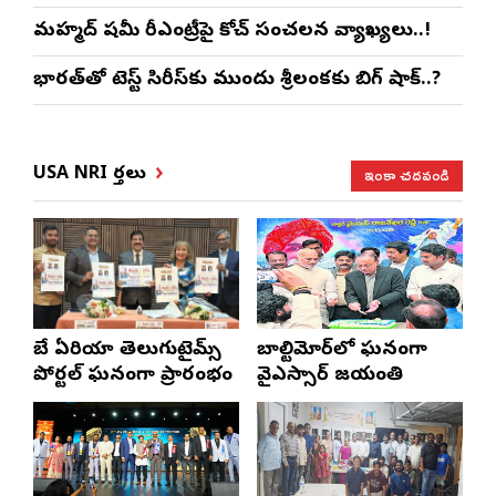
మహ్మద్ షమీ రీఎంట్రీపై కోచ్ సంచలన వ్యాఖ్యలు..!
భారత్‌తో టెస్ట్ సిరీస్‌కు ముందు శ్రీలంకకు బిగ్ షాక్..?
ఇంకా చదవండి
USA NRI వార్తలు
బే ఏరియా తెలుగుటైమ్స్
బాల్టిమోర్‌లో ఘనంగా
పోర్టల్ ఘనంగా ప్రారంభం
వైఎస్సార్‌ జయంతి