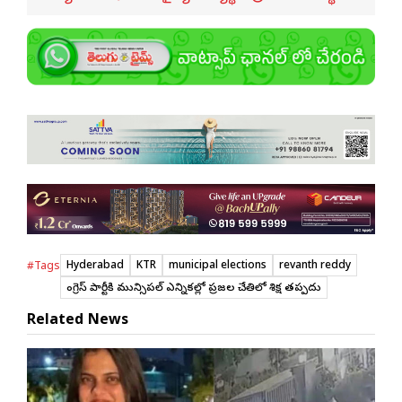
Hyderabad
KTR
municipal elections
revanth reddy
#Tags
కాంగ్రెస్ పార్టీకి మున్సిపల్ ఎన్నికల్లో ప్రజల చేతిలో శిక్ష తప్పదు
Related News