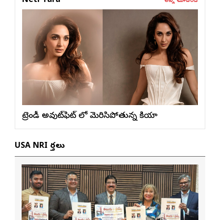
Neti Tara
ట్రెండీ అవుట్‌ఫిట్ లో మెరిసిపోతున్న కియారా
USA NRI వార్తలు