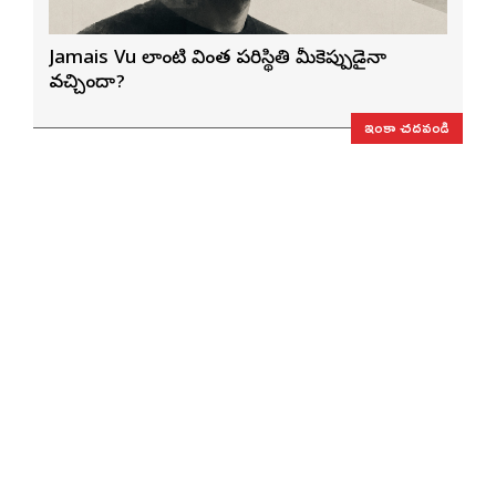
Jamais Vu లాంటి వింత పరిస్థితి మీకెప్పుడైనా
వచ్చిందా?
ఇంకా చదవండి