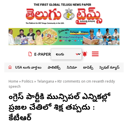
E-PAPER
USA తెలుగు వార్తలు
పాలిటిక్స్
సినిమా
టాపిక్స్
స్పెషల్ న్యూస్
Home
»
Politics
»
Telangana
» Ktr comments on cm revanth reddy
speech
కాంగ్రెస్ పార్టీకి మున్సిపల్ ఎన్నికల్లో
ప్రజల చేతిలో శిక్ష తప్పదు :
కేటీఆర్