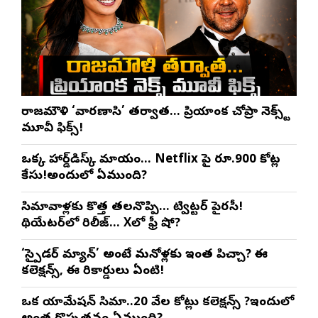
రాజమౌళి ‘వారణాసి’ తర్వాత… ప్రియాంక చోప్రా నెక్స్ట్
మూవీ ఫిక్స్!
ఒక్క హార్డ్‌డిస్క్ మాయం… Netflix పై రూ.900 కోట్ల
కేసు!అందులో ఏముంది?
సినిమావాళ్లకు కొత్త తలనొప్పి… ట్విట్టర్ పైరసీ!
థియేటర్‌లో రిలీజ్… Xలో ఫ్రీ షో?
‘స్పైడర్ మ్యాన్’ అంటే మనోళ్లకు ఇంత పిచ్చా? ఈ
కలెక్షన్స్, ఈ రికార్డులు ఏంటి!
ఒక యానిమేషన్ సినిమా..20 వేల కోట్లు కలెక్షన్స్ ?ఇందులో