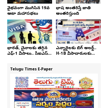
వైభవంగా ముగిసిన 19వ
భాష అంతరిస్తే జాతి
ఆటా మహాసభలు
అంతరిస్తుంది
భారత్, చైనాలకు తగ్గిన
ఎన్నారైలకు బిగ్ అలర్ట్..
ఎఫ్-1 వీసాలు.. సీఐఎస్
H-1B వీసాదారులకు
నివేదిక..!
ప్రయాణ సమయంలో
స్టేటస్ ప్రూఫ్స్ తప్పనిసరి..!
Telugu Times E-Paper