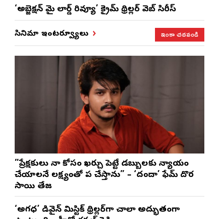
‘అబ్జెక్ష‌న్ మై లార్డ్ రివ్యూ’ క్రైమ్ థ్రిల్ల‌ర్ వెబ్ సిరీస్
ఇంకా చదవండి
సినిమా ఇంటర్వ్యూలు
”ప్రేక్షకులు నా కోసం ఖర్చు పెట్టే డబ్బులకు న్యాయం
చేయాలనే లక్ష్యంతో పని చేస్తాను” – ‘దందా’ ఫేమ్ దొర
సాయి తేజ
‘అగధ’ డివైన్ మిస్టిక్ థ్రిల్లర్‌గా చాలా అద్భుతంగా