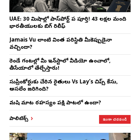
UAE: 30 నిమిషాల్లో పాస్‌పోర్ట్ పని పూర్తి! 43 లక్షల మంది
భారతీయులకు బిగ్ రిలీఫ్
Jamais Vu లాంటి వింత పరిస్థితి మీకెప్పుడైనా
వచ్చిందా?
రెండే గంటల్లో మీ ఇన్‌స్టాలో వీడియో ఉంచాలో,
తీసేయాలో తేల్చేస్తారు!
సుప్రీంకోర్టుకు చేరిన రైతులు Vs Lay’s చిప్స్‌ కేసు,
అసలేం జరిగింది?
మనిషి మాట రహస్యం పక్షి పాటలో ఉందా?
ఇంకా చదవండి
పాలిటిక్స్