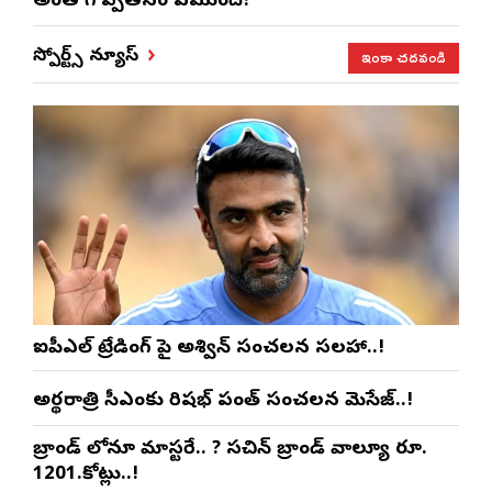
అంత గొప్పతనం ఏముంది?
ఇంకా చదవండి
స్పోర్ట్స్ న్యూస్
ఐపీఎల్ ట్రేడింగ్ పై అశ్విన్ సంచలన సలహా..!
అర్థరాత్రి సీఎంకు రిషభ్ పంత్ సంచలన మెసేజ్..!
బ్రాండ్ లోనూ మాస్టరే.. ? సచిన్ బ్రాండ్ వాల్యూ రూ.
1201.కోట్లు..!