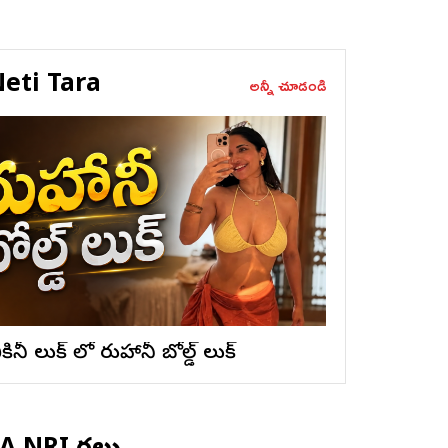
eti Tara
అన్నీ చూడండి
ికినీ లుక్ లో రుహానీ బోల్డ్ లుక్