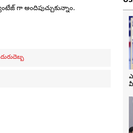
USA
ంటేజ్ గా అందిపుచ్చుకున్నాం.
ఎదురుదెబ్బ
ఎ
వ
ప