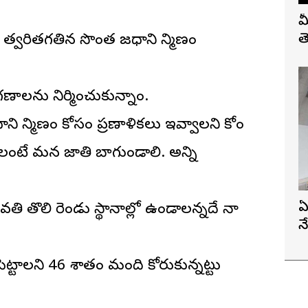
మ
త
, త్వరితగతిన సొంత రాజధాని నిర్మాణం
గణాలను నిర్మించుకున్నాం.
 నిర్మాణం కోసం ప్రణాళికలు ఇవ్వాలని కోరాం
ంటే మన జాతి బాగుండాలి. అన్ని
ఏ
ావతి తొలి రెండు స్థానాల్లో ఉండాలన్నదే నా
న
్టాలని 46 శాతం మంది కోరుకున్నట్టు