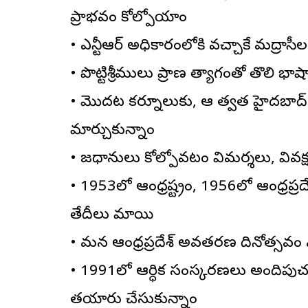
ప్రాభవం కోల్పోయాం
• ఎన్టీఆర్ అధికారంలోకి వచ్చాకే మద్రాస
• పొట్టిశ్రీరాములు ప్రాణ త్యాగంతో తొలి భాష
• మొదట కర్నూలుకు, ఆ తర్వాత హైదరాబాద
మార్చుకున్నాం
• రాజధానులు కోల్పోవటం విమర్శలు, వివ
• 1953లో ఆంధ్రరాష్ట్రం, 1956లో ఆంధ్ర
తేదీలు మారాయి
• మన ఆంధ్రప్రదేశ్ అవతరణ దినోత్సవం 
• 1991లో ఆర్ధిక సంస్కరణలు అందిపుచ్చ
తయారు చేసుకున్నాం