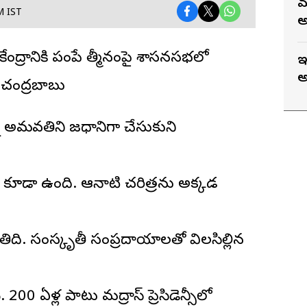
మ
M IST
అ
కేంద్రానికి పంపే తీర్మానంపై శాసనసభలో
ఇ
అ
 చంద్రబాబు
 అమరావతిని రాజధానిగా చేసుకుని
రీ కూడా ఉంది. ఆనాటి చరిత్రను అక్కడ
తిది. సంస్కృతీ సంప్రదాయాలతో విలసిల్లిన
. 200 ఏళ్ల పాటు మద్రాస్ ప్రెసిడెన్సీలో