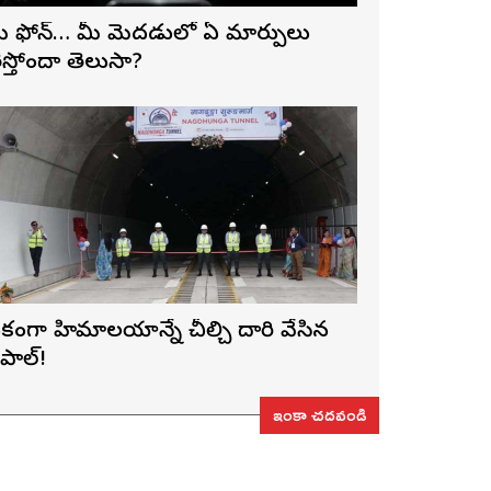
ీ ఫోన్… మీ మెదడులో ఏ మార్పులు
ెస్తోందా తెలుసా?
కంగా హిమాలయాన్నే చీల్చి దారి వేసిన
ేపాల్!
ఇంకా చదవండి