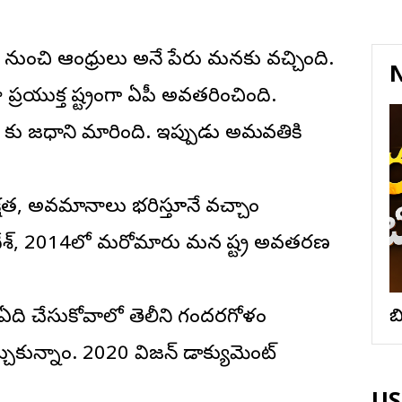
ీల నుంచి ఆంధ్రులు అనే పేరు మనకు వచ్చింది.
N
ా ప్రయుక్త రాష్ట్రంగా ఏపీ అవతరించింది.
్ కు
రాజధాని
మారింది. ఇప్పుడు అమరావతికి
క్షత, అవమానాలు భరిస్తూనే వచ్చాం
ప్రదేశ్, 2014లో మరోమారు మన రాష్ట్ర అవతరణ
ఏది చేసుకోవాలో తెలీని గందరగోళం
బ
ుకున్నాం. 2020 విజన్ డాక్యుమెంట్