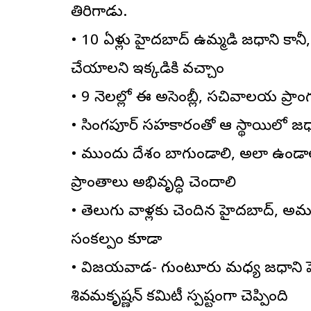
తిరిగాడు.
• 10 ఏళ్లు హైదరాబాద్ ఉమ్మడి రాజధాని కానీ
చేయాలని ఇక్కడికి వచ్చాం
• 9 నెలల్లో ఈ అసెంబ్లీ, సచివాలయ ప్రాం
• సింగపూర్ సహకారంతో ఆ స్థాయిలో రాజధాని
• ముందు దేశం బాగుండాలి, అలా ఉండాల
ప్రాంతాలు అభివృద్ధి చెందాలి
• తెలుగు వాళ్లకు చెందిన హైదరాబాద్, అమర
సంకల్పం కూడా
• విజయవాడ- గుంటూరు మధ్య రాజధాని పెట
శివరామకృష్ణన్ కమిటీ స్పష్టంగా చెప్పింది