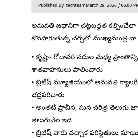
Published By: techteam
March 28, 2026 / 06:00 P
అమరావతి రాజధానిగా చట్టబద్ధత కల్పించేలా 
కొనసాగుతున్న చర్చలో ముఖ్యమంత్రి నారా
• కృష్ణా- గోదావరి నదుల మధ్య ప్రాంతాన్ని
శాతవాహనులు పాలించారు
• బ్రిటిష్ మ్యూజియంలో అమరావతి గ్యాల
భద్రపరిచారు
• అంతటి ప్రాచీన, ఘన చరిత్ర తెలుగు జా
తెలుగునేల ఇది
• బ్రిటిష్ వారు వచ్చాక పరిస్థితులు మారాయి