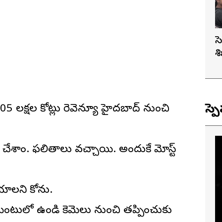
స
శ
స్ప
 లక్షల కోట్లు రెవెన్యూ హైదరాబాద్ నుంచి
ాణం చేశాం. ఫలితాలు వచ్చాయి. అందుకే మోస్ట్
ని కోరాను.
ెంటులో ఉండి కెమెరాలు నుంచి తప్పించుకు