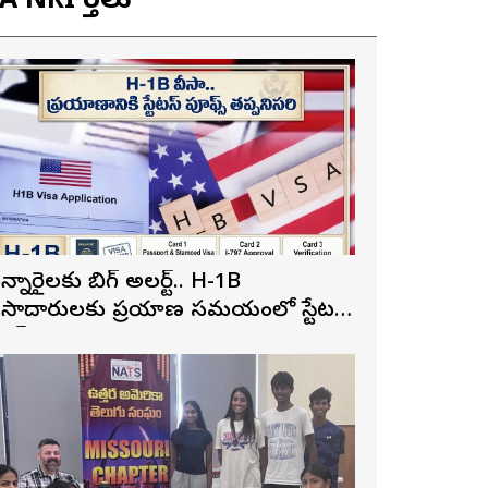
 NRI వార్తలు
న్నారైలకు బిగ్ అలర్ట్.. H-1B
ీసాదారులకు ప్రయాణ సమయంలో స్టేటస్
్రూఫ్స్ తప్పనిసరి..!