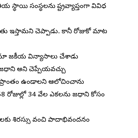
ీయ స్థాయి సంస్థలను రాష్ట్రవ్యాప్తంగా వివిధ
ద్దతు ఇస్తామని చెప్పాడు. కానీ రోజుకో మాట
నూ రాజకీయ విన్యాసాలు చేశాడు
రాజధాని అని చెప్పేయవచ్చు
ా ఓ ప్రాంతం ఉండాలని ఆలోచించాను
8 రోజుల్లో 34 వేల ఎకరాలను రాజధాని కోసం
 రైతులకు శిరస్సు వంచి పాదాభివందనం