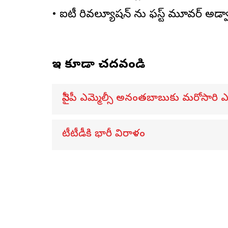
• ఐటీ రివల్యూషన్ ను ఫస్ట్ మూవర్ అడ్వా
ఇవి కూడా చదవండి
వైసీపీ ఎమ్మెల్సీ అనంతబాబుకు మరోసారి 
టీటీడీకి భారీ విరాళం