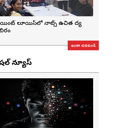
ెయింట్ లూయిస్‌లో నాట్స్ ఉచిత వైద్య
ిబిరం
ఇంకా చదవండి
ెషల్ న్యూస్