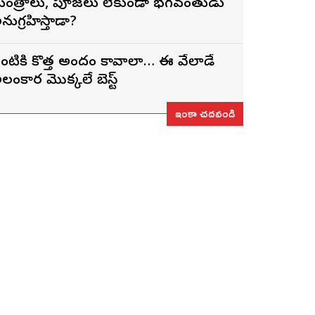
ంత్రాలు, పూజలు లేకుండా భగవంతుడు
నుగ్రహిస్తాడా?
ంటికి కొత్త అందం కావాలా… ఈ వేలాడే
లంకార మొక్కలే బెస్ట్
ఇంకా చదవండి