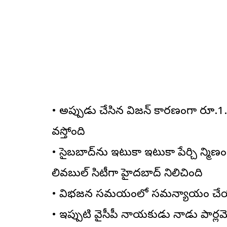
• అప్పుడు చేసిన విజన్ కారణంగా రూ.1.05
వస్తోంది
• సైబరాబాద్‌ను ఇటుకా ఇటుకా పేర్చి నిర్మ
లివబుల్ సిటీగా హైదరాబాద్ నిలిచింది
• విభజన సమయంలో సమన్యాయం చేయాల
• ఇప్పుటి వైసీపీ నాయకుడు నాడు పార్లమ