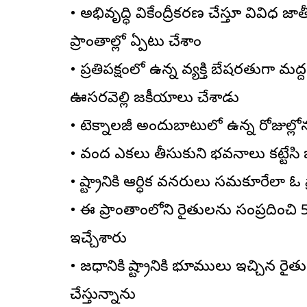
• అభివృద్ధి వికేంద్రీకరణ చేస్తూ వివిధ జాత
ప్రాంతాల్లో ఏర్పాటు చేశాం
• ప్రతిపక్షంలో ఉన్న వ్యక్తి బేషరతుగా మ
ఊసరవెల్లి రాజకీయాలు చేశాడు
• టెక్నాలజీ అందుబాటులో ఉన్న రోజుల్లో
• వంద ఎకరాలు తీసుకుని భవనాలు కట్టేసి 
• రాష్ట్రానికి ఆర్ధిక వనరులు సమకూరేల
• ఈ ప్రాంతాంలోని రైతులను సంప్రదించి 5
ఇచ్చేశారు
• రాజధానికి రాష్ట్రానికి భూములు ఇచ్చిన
చేస్తున్నాను