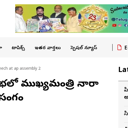
E
ా
టాపిక్స్
ఇతర వార్తలు
స్పెషల్ న్యూస్
La
ech at ap assembly 2
లో ముఖ్యమంత్రి నారా
ప
రసంగం
అ