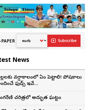
-PAPER
Subscribe
test News
ిల్లలకు వర్షాకాలంలో ఏం పెట్టాలి! పోషకాలు
ందించే ఫుడ్స్ ఇవే…
సింగరేణి చరిత్రలో అద్భుత ఘట్టం