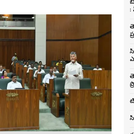
బ
:
త
ప
వ
ఎ
త
ప
ట
వ