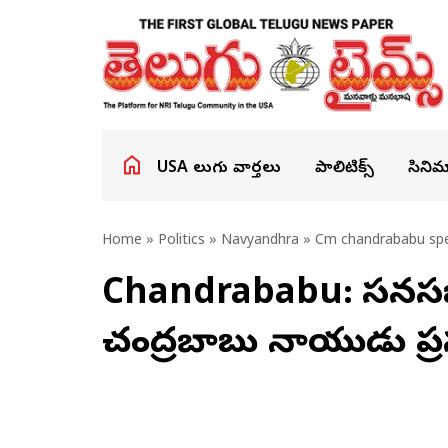
USA తెలుగు వార్తలు
పాలిటిక్స్
సినిమ
Home
»
Politics
»
Navyandhra
» Cm chandrababu spe
Chandrababu: శాసనసభ
చంద్రబాబు నాయుడు ప్