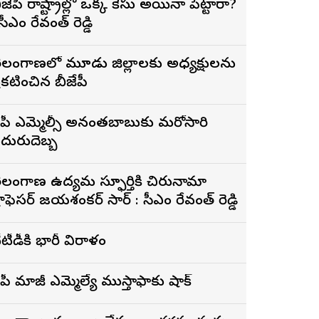
ీజేపీ రాష్ట్రాల్లో ఒక్క కేసు అయినా పెట్టారా?
 సీఎం రేవంత్ రెడ్డి
ెలంగాణలో మూడు జిల్లాలకు అధ్యక్షులను
్రకటించిన బీజేపీ
ైసీపీ ఎమ్మెల్సీ అనంతబాబుకు మరోసారి
దురుదెబ్బ
ెలంగాణ ఉద్యమ స్ఫూర్తికి చిరునామా
్రొఫెసర్ జయశంకర్ సార్ : సీఎం రేవంత్ రెడ్డి
ీటీడీకి భారీ విరాళం
ైసీపీ మాజీ ఎమ్మెల్యే ముస్తాఫాకు షాక్