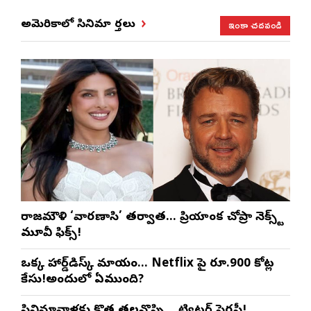
ఇంకా చదవండి
అమెరికాలో సినిమా వార్తలు
రాజమౌళి ‘వారణాసి’ తర్వాత… ప్రియాంక చోప్రా నెక్స్ట్
మూవీ ఫిక్స్!
ఒక్క హార్డ్‌డిస్క్ మాయం… Netflix పై రూ.900 కోట్ల
కేసు!అందులో ఏముంది?
సినిమావాళ్లకు కొత్త తలనొప్పి… ట్విట్టర్ పైరసీ!