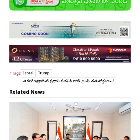
Israel
Trump
#Tags
త్వరలో ఇజ్రాయెల్ ప్రధాని పదవికి పోటీ..ట్రంప్ చతురోక్తులు..!
Related News