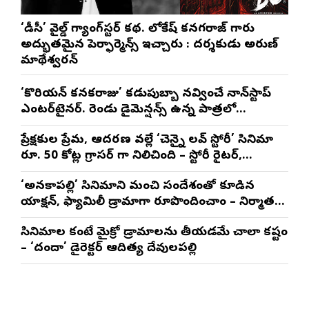
‘డీసీ’ వైల్డ్ గ్యాంగ్‌స్టర్ కథ. లోకేష్ కనగరాజ్ గారు
అద్భుతమైన పెర్ఫార్మెన్స్ ఇచ్చారు : దర్శకుడు అరుణ్
మాథేశ్వరన్
‘కొరియన్ కనకరాజు’ కడుపుబ్బా నవ్వించే నాన్‌స్టాప్
ఎంటర్‌టైనర్. రెండు డైమెన్షన్స్ ఉన్న పాత్రలో
నటించడం చాలా సంతృప్తినిచ్చింది : వరుణ్ తేజ్
ప్రేక్షకుల ప్రేమ, ఆదరణ వల్లే ‘చెన్నై లవ్ స్టోరీ’ సినిమా
రూ. 50 కోట్ల గ్రాసర్ గా నిలిచింది – స్టోరీ రైటర్,
ప్రొడ్యూసర్ సాయి రాజేష్
‘అనకాపల్లి’ సినిమాని మంచి సందేశంతో కూడిన
యాక్షన్, ఫ్యామిలీ డ్రామాగా రూపొందించాం – నిర్మాతలు
త్రినాథరావు నక్కిన, కాండ్రేగుల నాయుడు
సినిమాల కంటే మైక్రో డ్రామాలను తీయడమే చాలా కష్టం
– ‘దందా’ డైరెక్ట‌ర్ ఆదిత్య దేవులపల్లి