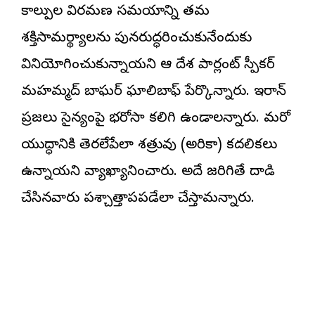
కాల్పుల విరమణ సమయాన్ని తమ
శక్తిసామర్థ్యాలను పునరుద్ధరించుకునేందుకు
వినియోగించుకున్నాయని ఆ దేశ పార్లమెంట్‌ స్పీకర్‌
మహమ్మద్ బాఘర్ ఘాలిబాఫ్ పేర్కొన్నారు. ఇరాన్
ప్రజలు సైన్యంపై భరోసా కలిగి ఉండాలన్నారు. మరో
యుద్ధానికి తెరలేపేలా శత్రువు (అమెరికా) కదలికలు
ఉన్నాయని వ్యాఖ్యానించారు. అదే జరిగితే దాడి
చేసినవారు పశ్చాత్తాపపడేలా చేస్తామన్నారు.