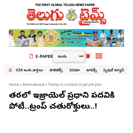
E-PAPER
USA తెలుగు వార్తలు
పాలిటిక్స్
సినిమా
టాపిక్స్
స్పెషల్ న్యూస్
Home
»
International
» Trump to contest israel pm pist
త్వరలో ఇజ్రాయెల్ ప్రధాని పదవికి
పోటీ..ట్రంప్ చతురోక్తులు..!