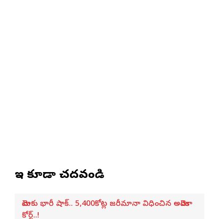
ఇవి కూడా చదవండి
మెటాకు భారీ షాక్.. 5,400కోట్ల జరీమానా విధించిన అమెరికా
కోర్ట్..!