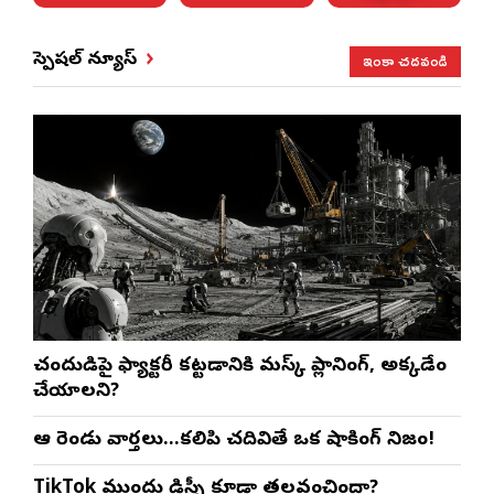
ఇంకా చదవండి
స్పెషల్ న్యూస్
చంద్రుడిపై ఫ్యాక్టరీ కట్టడానికి మస్క్ ప్లానింగ్, అక్కడేం
చేయాలని?
ఆ రెండు వార్తలు…కలిపి చదివితే ఒక షాకింగ్ నిజం!
TikTok ముందు డిస్నీ కూడా తలవంచిందా?