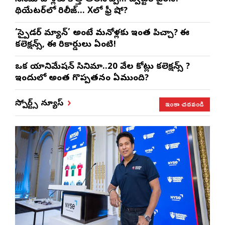
థియేటర్‌లో రిలీజ్… Xలో ఫ్రీ షో?
‘స్పైడర్ మ్యాన్’ అంటే మనోళ్లకు ఇంత పిచ్చా? ఈ
కలెక్షన్స్, ఈ రికార్డులు ఏంటి!
ఒక యానిమేషన్ సినిమా..20 వేల కోట్లు కలెక్షన్స్ ?
ఇందులో అంత గొప్పతనం ఏముంది?
ఇంకా చదవండి
స్పోర్ట్స్ న్యూస్