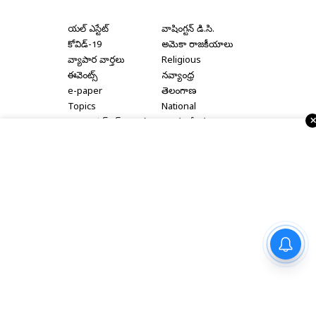
రియల్ ఎస్టేట్
వాషింగ్టన్ డి.సి.
కోవిడ్-19
అమెరికా రాజకీయాలు
వ్యాపార వార్తలు
Religious
ఈవెంట్స్
నవ్యాంధ్ర
e-paper
తెలంగాణ
Topics
National
అమెరికా ఎన్‌ఆర్‌ఐ వార్తలు
అంతర్జాతీయ
షాపింగ్
Political Articles
Bay Area
Cinema News
డల్లాస్
సినిమా రివ్యూస్
న్యూ జెర్సీ
సినిమా ఇంటర్వ్యూలు
న్యూ యార్క్
రాజకీయ ఇంటర్వ్యూలు
పరామర్శల పేరుతో విధ్వంసం,
Home
|
About Us
|
Terms & Conditions
|
Privacy Policy
|
అరాచకం : హోం మంత్రి అనిత
Advertise With Us
|
Disclaimer
|
Contact Us
Copyright © 2000 - 2026 - Telugu Times |
Digital Marketing
Partner