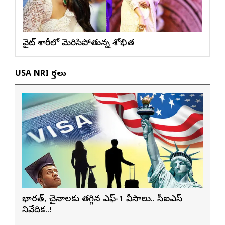
వైట్ శారీలో మెరిసిపోతున్న శోభిత
USA NRI వార్తలు
భారత్, చైనాలకు తగ్గిన ఎఫ్-1 వీసాలు.. సీఐఎస్
నివేదిక..!