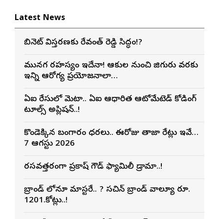
Latest News
కేబినెట్ విస్తరణకు రేవంత్ రెడ్డి సిద్ధం!?
మునగ రహస్యం ఇదేనా! ఆకుల నుంచి జిగురు వరకు
ఇన్ని ఆరోగ్య ప్రయోజనాలా…
ఏఐ రేసులో మెటా.. ఏఐ ఆధారిత ఆటోమేటెడ్ కోడింగ్
టూల్స్ అప్లికేషన్..!
కొండెక్కిన బంగారం ధరలు.. ఈరోజు తాజా రేట్లు ఇవే…
7 ఆగస్టు 2026
రసవత్తరంగా ప్రకాష్ గౌడ్ ఫ్యామిలీ డ్రామా..!
బ్రాండ్ లోనూ మాస్టరే.. ? సచిన్ బ్రాండ్ వాల్యూ రూ.
1201.కోట్లు..!