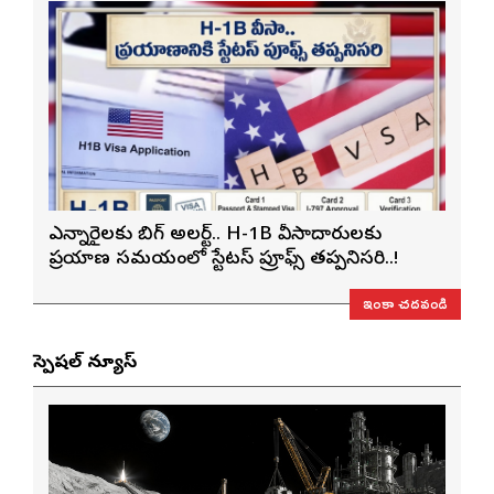
ఎన్నారైలకు బిగ్ అలర్ట్.. H-1B వీసాదారులకు
ప్రయాణ సమయంలో స్టేటస్ ప్రూఫ్స్ తప్పనిసరి..!
ఇంకా చదవండి
స్పెషల్ న్యూస్