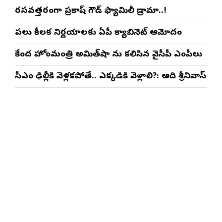
రసవత్తరంగా ప్రకాష్ గౌడ్ ఫ్యామిలీ డ్రామా..!
పలు కీలక నిర్ణయాలకు ఏపీ క్యాబినెట్ ఆమోదం
కేంద్ర హోంమంత్రి అమిత్‌షా ను కలిసిన వైసీపీ ఎంపీలు
సీఎం ఢిల్లీకి వెళ్లకపోతే.. ఎక్కడికి వెళ్లాలి?: ఆది శ్రీనివాస్