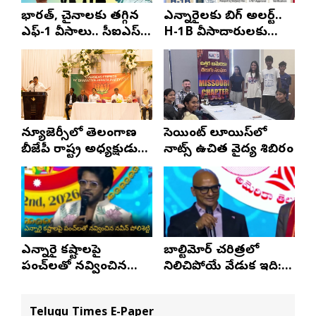
భారత్, చైనాలకు తగ్గిన
ఎన్నారైలకు బిగ్ అలర్ట్..
ఎఫ్-1 వీసాలు.. సీఐఎస్
H-1B వీసాదారులకు
నివేదిక..!
ప్రయాణ సమయంలో
స్టేటస్ ప్రూఫ్స్ తప్పనిసరి..!
న్యూజెర్సీలో తెలంగాణ
సెయింట్ లూయిస్‌లో
బీజేపీ రాష్ట్ర అధ్యక్షుడు
నాట్స్ ఉచిత వైద్య శిబిరం
ఎన్. రాంచందర్‌రావుకు
ఘన స్వాగతం
ఎన్నారై కష్టాలపై
బాల్టిమోర్ చరిత్రలో
పంచ్‌లతో నవ్వించిన
నిలిచిపోయే వేడుక ఇది:
నవీన్ పోలిశెట్టి
శ్రీధర్ బానాల
Telugu Times E-Paper