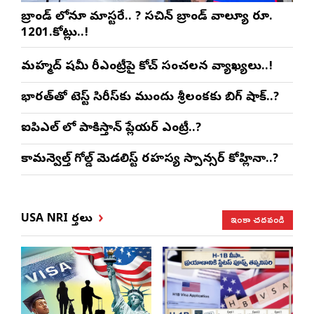
బ్రాండ్ లోనూ మాస్టరే.. ? సచిన్ బ్రాండ్ వాల్యూ రూ.
1201.కోట్లు..!
మహ్మద్ షమీ రీఎంట్రీపై కోచ్ సంచలన వ్యాఖ్యలు..!
భారత్‌తో టెస్ట్ సిరీస్‌కు ముందు శ్రీలంకకు బిగ్ షాక్..?
ఐపిఎల్ లో పాకిస్తాన్ ప్లేయర్ ఎంట్రీ..?
కామన్వెల్త్ గోల్డ్ మెడలిస్ట్ రహస్య స్పాన్సర్ కోహ్లినా..?
ఇంకా చదవండి
USA NRI వార్తలు