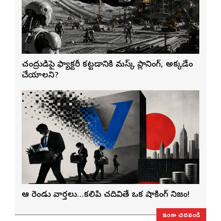
చంద్రుడిపై ఫ్యాక్టరీ కట్టడానికి మస్క్ ప్లానింగ్, అక్కడేం
చేయాలని?
ఆ రెండు వార్తలు…కలిపి చదివితే ఒక షాకింగ్ నిజం!
ఇంకా చదవండి