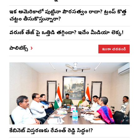
ఇక అమెరికాలో పుట్టినా పౌరసత్వం రాదా? ట్రంప్ కొత్త
చట్టం తీసుకొస్తున్నారా?
వరుణ్ తేజ్‌ పై ఒత్తిడి తగ్గిందా? ఇదేం మీడియా లెక్క!
ఇంకా చదవండి
పాలిటిక్స్
కేబినెట్ విస్తరణకు రేవంత్ రెడ్డి సిద్ధం!?