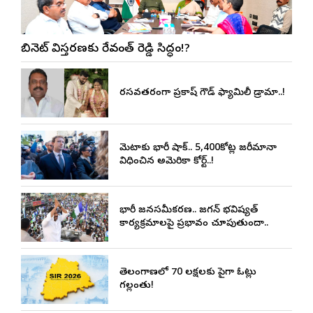
కేబినెట్ విస్తరణకు రేవంత్ రెడ్డి సిద్ధం!?
రసవత్తరంగా ప్రకాష్ గౌడ్ ఫ్యామిలీ డ్రామా..!
మెటాకు భారీ షాక్.. 5,400కోట్ల జరీమానా
విధించిన అమెరికా కోర్ట్..!
భారీ జనసమీకరణ.. జగన్ భవిష్యత్
కార్యక్రమాలపై ప్రభావం చూపుతుందా..
తెలంగాణలో 70 లక్షలకు పైగా ఓట్లు
గల్లంతు!