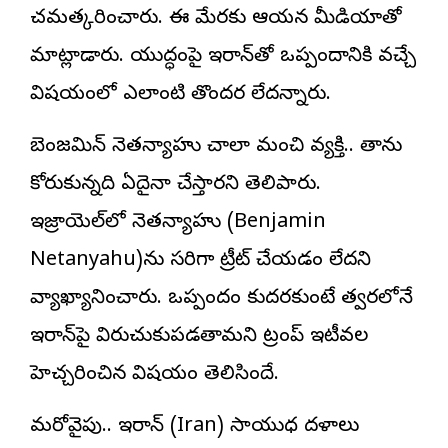
చమత్కరించారు. ఈ మేరకు ఆయన మీడియాతో
మాట్లాడారు. యుద్ధంపై ఇరాన్‌తో ఒప్పందానికి వచ్చే
విషయంలో ఎలాంటి తొందర లేదన్నారు.
బెంజమిన్ నెతన్యాహు చాలా మంచి వ్యక్తి.. తాను
కోరుకున్నది ఏదైనా చేస్తారని తెలిపారు.
ఇజ్రాయెల్‌లో నెతన్యాహు (Benjamin
Netanyahu)ను సరిగా ట్రీట్‌ చేయడం లేదని
వ్యాఖ్యానించారు. ఒప్పందం కుదరకుంటే త్వరలోనే
ఇరాన్‌పై విరుచుకుపడతామని ట్రంప్‌ ఇటీవల
హెచ్చరించిన విషయం తెలిసిందే.
మరోవైపు.. ఇరాన్‌ (Iran) సాయుధ దళాలు