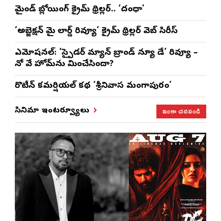
మైండ్ బ్లోయింగ్ క్రైమ్ థ్రిల్లర్.. ‘దంధా’
‘అబ్జెక్ష‌న్ మై లార్డ్ రివ్యూ’ క్రైమ్ థ్రిల్ల‌ర్ వెబ్ సిరీస్
ఎమోష‌న‌ల్‌: ‘స్పైడర్ మ్యాన్ బ్రాండ్ న్యూ డే’ రివ్యూ –
నో వే హోమ్‌ను మించేసిందా?
రొటీన్‌ కమర్షియల్‌ కథ ‘శ్రీనివాస మంగాపురం’
ఇంకా చదవండి
సినిమా ఇంటర్వ్యూలు