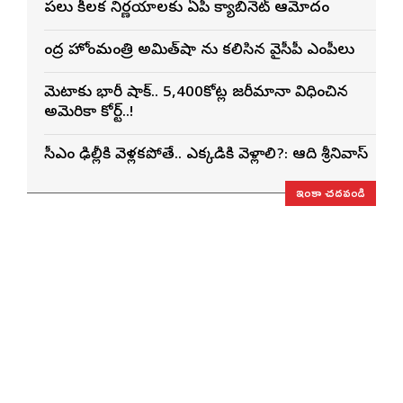
పలు కీలక నిర్ణయాలకు ఏపీ క్యాబినెట్ ఆమోదం
కేంద్ర హోంమంత్రి అమిత్‌షా ను కలిసిన వైసీపీ ఎంపీలు
మెటాకు భారీ షాక్.. 5,400కోట్ల జరీమానా విధించిన
అమెరికా కోర్ట్..!
సీఎం ఢిల్లీకి వెళ్లకపోతే.. ఎక్కడికి వెళ్లాలి?: ఆది శ్రీనివాస్
ఇంకా చదవండి