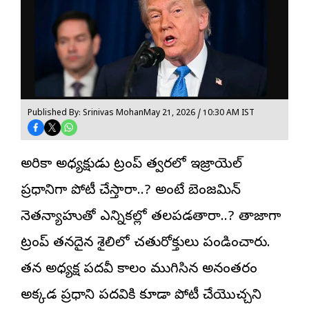
Published By: Srinivas Mohan
May 21, 2026 / 10:30 AM IST
అమెరికా అధ్యక్షుడు ట్రంప్ త్వరలో ఇజ్రాయెల్
ప్రధాని
గా పోటీ చేస్తారా..? అంటే బెంజమిన్
నెతన్యాహుతో ఎన్నికల్లో తలపడతారా..? తాజాగా
ట్రంప్ తనదైన శైలిలో చతురోక్తులు పండించారు.
తన అధ్యక్ష పదవీ కాలం ముగిసిన అనంతరం
అక్కడ ప్రధాని పదవికి కూడా పోటీ చేయొచ్చని