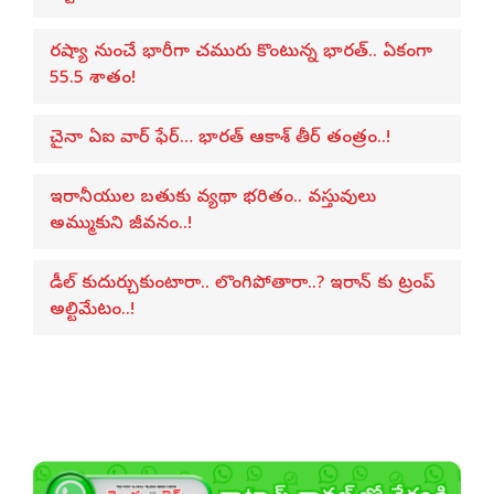
రష్యా నుంచే భారీగా చమురు కొంటున్న భారత్.. ఏకంగా
55.5 శాతం!
చైనా ఏఐ వార్ ఫేర్… భారత్ ఆకాశ్ తీర్ తంత్రం..!
ఇరానీయుల బతుకు వ్యథా భరితం.. వస్తువులు
అమ్ముకుని జీవనం..!
డీల్ కుదుర్చుకుంటారా.. లొంగిపోతారా..? ఇరాన్ కు ట్రంప్
అల్టిమేటం..!