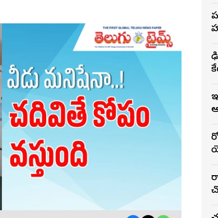
ప
ఢి
క
ఇ
ఆ
ర
య
ర
చో