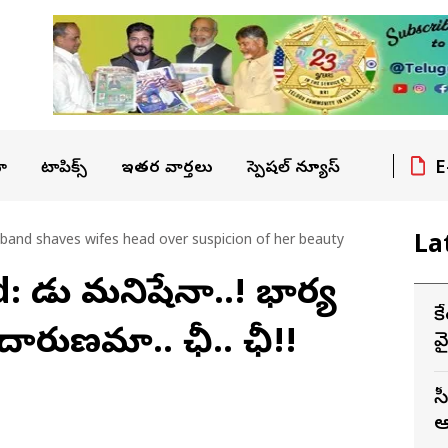
E
ా
టాపిక్స్
ఇతర వార్తలు
స్పెషల్ న్యూస్
La
sband shaves wifes head over suspicion of her beauty
వీడు మనిషేనా..! భార్య
క
రుణమా.. ఛీ.. ఛీ!!
వ
స
ఆ