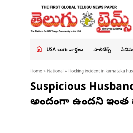
USA తెలుగు వార్తలు
పాలిటిక్స్
సినిమ
Home
»
National
» Hocking incident in karnataka hu
Suspicious Husband: 
అందంగా ఉందని ఇంత దా