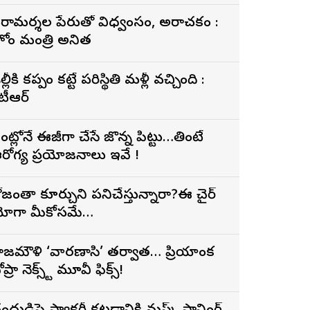
రామర్శల పేరుతో విధ్వంసం, అరాచకం :
హోం మంత్రి అనిత
ల్లీకి కప్పం కట్టే పరిస్థితి మళ్లీ వచ్చింది :
ేటీఆర్
ంట్లోనే ఈజీగా చేసే జొన్న పిట్టు…తింటే
రోగ్య ప్రయోజనాలు ఇవే !
ోజంతా కూర్చుని పనిచేస్తున్నారా?ఈ చైర్
ోగా మీకోసమే…
ాజమౌళి ‘వారణాసి’ తర్వాత… ప్రియాంక
ప్రా నెక్స్ట్ మూవీ ఫిక్స్!