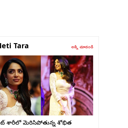
eti Tara
అన్నీ చూడండి
ైట్ శారీలో మెరిసిపోతున్న శోభిత