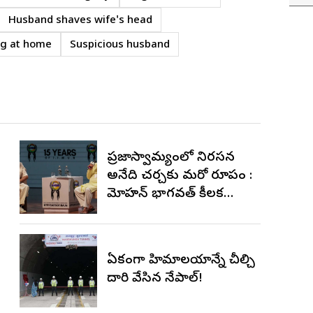
Husband shaves wife's head
ng at home
Suspicious husband
ప్రజాస్వామ్యంలో నిరసన
అనేది చర్చకు మరో రూపం :
మోహన్ భాగవత్ కీలక
వ్యాఖ్యలు
ఏకంగా హిమాలయాన్నే చీల్చి
దారి వేసిన నేపాల్!