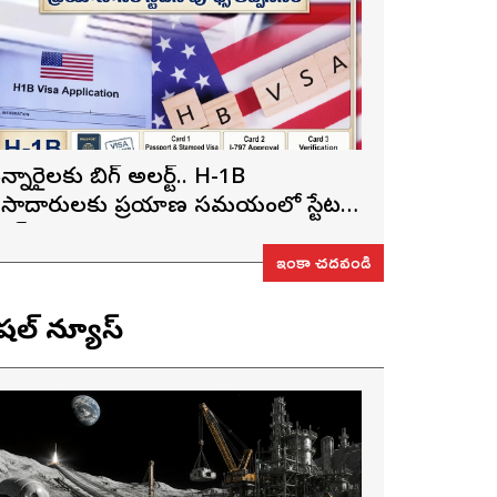
న్నారైలకు బిగ్ అలర్ట్.. H-1B
ీసాదారులకు ప్రయాణ సమయంలో స్టేటస్
్రూఫ్స్ తప్పనిసరి..!
ఇంకా చదవండి
ెషల్ న్యూస్