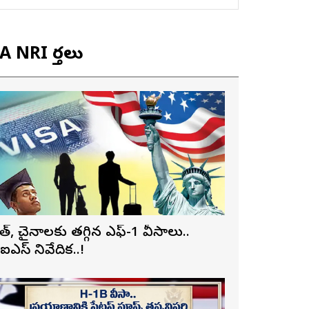
 NRI వార్తలు
ారత్, చైనాలకు తగ్గిన ఎఫ్-1 వీసాలు..
ీఐఎస్ నివేదిక..!