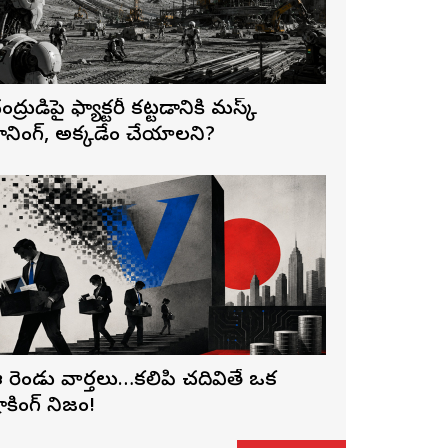
ంద్రుడిపై ఫ్యాక్టరీ కట్టడానికి మస్క్
్లానింగ్, అక్కడేం చేయాలని?
 రెండు వార్తలు…కలిపి చదివితే ఒక
ాకింగ్ నిజం!