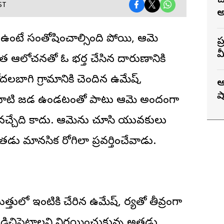
చ
ST
అ
 ఉంటే సంతోషించాల్సింది పోయి, ఆమె
ప
మ
ఆలోచనతో ఓ భర్త చేసిన దారుణానికి
వ
తోదలబాగి గ్రామానికి చెందిన ఉమేష్,
ఆ
ష
ికి పొడవాటి జడ ఉండటంతో పాటు ఆమె అందంగా
నచ్చేది కాదు. ఆమెను చూసి యువకులు
ు మానసిక రోగిలా ప్రవర్తించేవాడు.
ులో ఇంటికి చేరిన ఉమేష్, భార్యతో తీవ్రంగా
డిచిపెట్టాలని నిర్ణయించుకున్న అతడు,