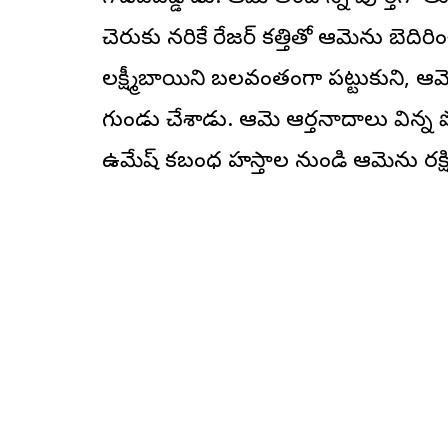
చెరుకు నరికే రేజర్ కత్తితో ఆమెను బెది
లక్ష్మీబాయిని బలవంతంగా పట్టుకుని, ఆమె
గుండు చేశాడు. ఆమె ఆర్తనాదాలు విన్న ప
ఉమేష్ కబంధ హస్తాల నుండి ఆమెను రక్ష