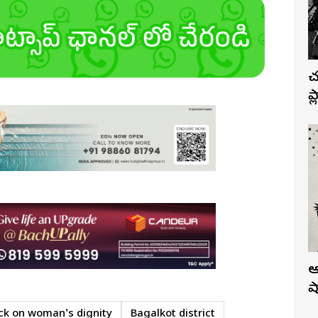
చ
ప
ఆ
ష
ck on woman's dignity
Bagalkot district