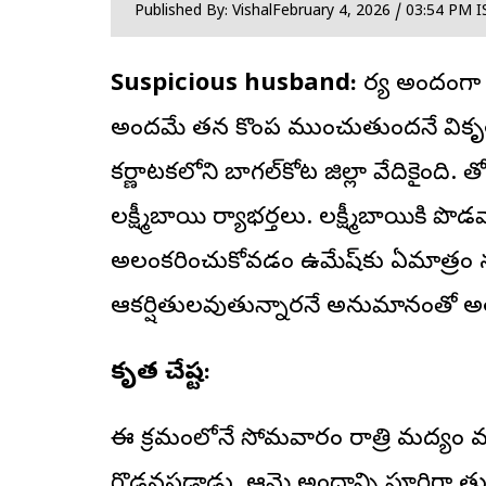
Published By: Vishal
February 4, 2026 / 03:54 PM I
Suspicious husband:
భార్య అందంగా
అందమే తన కొంప ముంచుతుందనే వికృత 
కర్ణాటకలోని బాగల్‌కోట జిల్లా వేదికైంది. 
లక్ష్మీబాయి భార్యాభర్తలు. లక్ష్మీబాయ
అలంకరించుకోవడం ఉమేష్‌కు ఏమాత్రం 
ఆకర్షితులవుతున్నారనే అనుమానంతో అతడ
వికృత చేష్ట:
ఈ క్రమంలోనే సోమవారం రాత్రి మద్యం మత్త
గొడవపడ్డాడు. ఆమె అందాన్ని పూర్తిగా తు