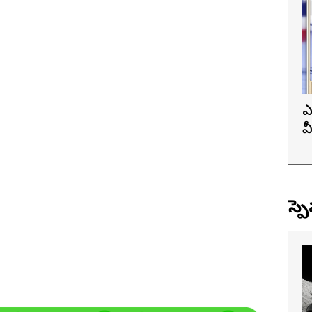
ఎ
వ
ప
స్ప