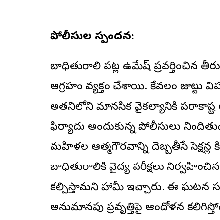
పోలీసుల స్పందన:
బాధితురాలి పట్ల ఉమేష్ ప్రవర్తించిన తీ
ఆగ్రహం వ్యక్తం చేశాయి. కేవలం జుట్టు 
అతనిలోని మానసిక వైకల్యానికి పరాకాష్ట 
ఫిర్యాదు అందుకున్న పోలీసులు నిందితు
మహిళల ఆత్మగౌరవాన్ని దెబ్బతీసే సెక్షన్ల 
బాధితురాలికి వైద్య పరీక్షలు నిర్వహించ
కల్పిస్తామని హామీ ఇచ్చారు. ఈ ఘటన
అనుమానపు ప్రవృత్తిపై ఆందోళన కలిగిస్తో