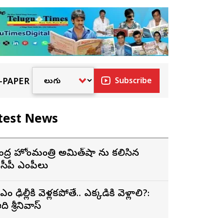
-PAPER
Subscribe
test News
ేంద్ర హోంమంత్రి అమిత్‌షా ను కలిసిన
ైసీపీ ఎంపీలు
ీఎం ఢిల్లీకి వెళ్లకపోతే.. ఎక్కడికి వెళ్లాలి?:
ది శ్రీనివాస్