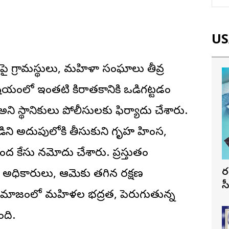
USA
రుపై గ్రామస్థులు, మహిళా సంఘాలు తీవ్ర
విషయంలో ఇంతటి కిరాతకానికి ఒడిగట్టడం
అని స్థానికులు పోలీసులకు ఫిర్యాదు చేశారు.
డిని అదుపులోకి తీసుకుని గృహ హింస,
కింద కేసు నమోదు చేశారు. ప్రస్తుతం
భ
ిన అధికారులు, ఆమెకు తగిన రక్షణ
స
 సమాజంలో మహిళల భద్రత, పెరుగుతున్న
ంది.