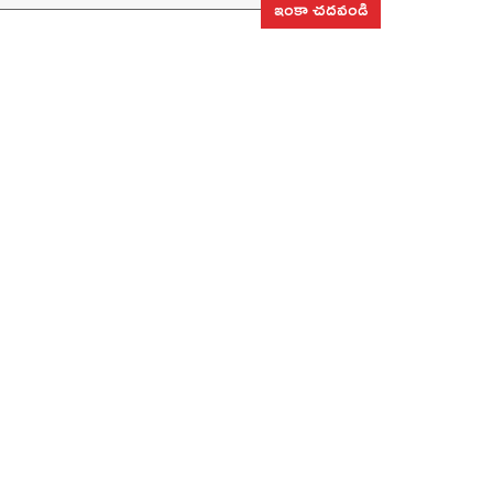
ఇంకా చదవండి