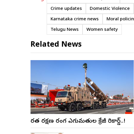
Crime updates
Domestic Violence
Karnataka crime news
Moral polici
Telugu News
Women safety
Related News
భారత రక్షణ రంగ ఎగుమతుల క్రేజీ రికార్డ్..!