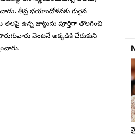
రించాడు. తీవ్ర భయాందోళనకు గురైన
 తలపై ఉన్న జుట్టును పూర్తిగా తొలగించి
ొరుగువారు వెంటనే అక్కడికి చేరుకుని
N
ించారు.
వ