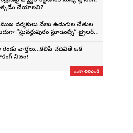
ంద్రుడిపై ఫ్యాక్టరీ కట్టడానికి మస్క్ ప్లానింగ్,
క్కడేం చేయాలని?
్రముఖ దర్శకులు వేణు ఉడుగుల చేతుల
ీదుగా “స్టువర్టుపురం స్టూడెంట్స్” ట్రైలర్
ిడుదల
 రెండు వార్తలు…కలిపి చదివితే ఒక
ాకింగ్ నిజం!
ఇంకా చదవండి