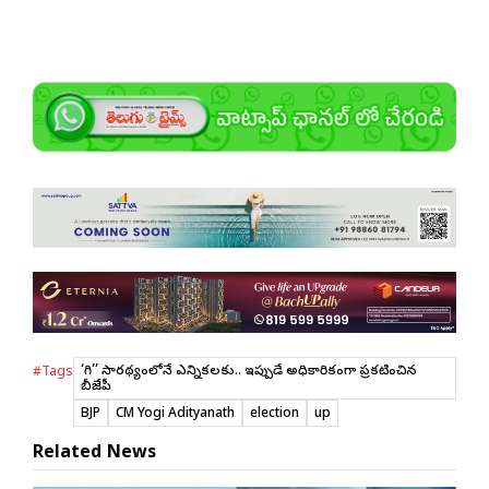
‘యోగి’’ సారథ్యంలోనే ఎన్నికలకు.. ఇప్పుడే అధికారికంగా ప్రకటించిన
#Tags
బీజేపీ
BJP
CM Yogi Adityanath
election
up
Related News