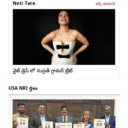
అన్నీ చూడండి
Neti Tara
వైట్ డ్రెస్ లో నుస్ర‌త్ గ్లామ‌ర్ ట్రీట్
USA NRI వార్తలు