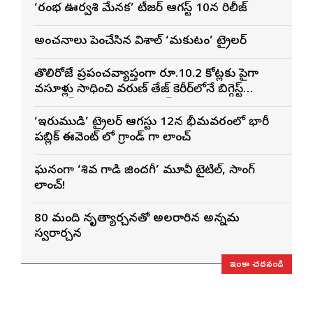
‘రంభ ఊర్వశి మేనక’ టీజర్ ఆగస్ట్ 10న రిలీజ్
అంచనాలు పెంచేసిన విశాల్ ‘మకుటం’ ట్రైలర్
తొలిరోజే ప్రపంచవ్యాప్తంగా రూ.10.2 కోట్లకు పైగా
వసూళ్లు సాధించి వరుణ్ తేజ్ కెరీర్‌లోనే బిగ్గెస్ట్
ఓపెనింగ్‌గా నిలిచిన ‘కొరియన్ కనకరాజు’
‘ఇరుముడి’ ట్రైలర్ ఆగస్టు 12న భీమవరంలో భారీ
పబ్లిక్ ఈవెంట్ లో గ్రాండ్ గా లాంచ్
ఘనంగా ‘శివ గాడి జింద‌గీ’ మూవీ టైటిల్, సాంగ్
లాంచ్!
80 మంది నృత్యార్చనతో అలరారిన అన్నమ
స్వరార్చన
ఇంకా చదవండి