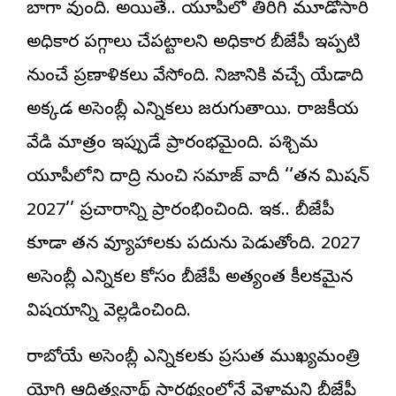
బాగా వుంది. అయితే.. యూపీలో తిరిగి మూడోసారి
అధికార పగ్గాలు చేపట్టాలని అధికార బీజేపీ ఇప్పటి
నుంచే ప్రణాళికలు వేస్తోంది. నిజానికి వచ్చే యేడాది
అక్కడ అసెంబ్లీ ఎన్నికలు జరుగుతాయి. రాజకీయ
వేడి మాత్రం ఇప్పుడే ప్రారంభమైంది. పశ్చిమ
యూపీలోని దాద్రి నుంచి సమాజ్ వాదీ ‘‘తన మిషన్
2027’’ ప్రచారాన్ని ప్రారంభించింది. ఇక.. బీజేపీ
కూడా తన వ్యూహాలకు పదును పెడుతోంది. 2027
అసెంబ్లీ ఎన్నికల కోసం బీజేపీ అత్యంత కీలకమైన
విషయాన్ని వెల్లడించింది.
రాబోయే అసెంబ్లీ ఎన్నికలకు ప్రస్తుత ముఖ్యమంత్రి
యోగి ఆదిత్యనాథ్ సారథ్యంలోనే వెళ్తామని బీజేపీ