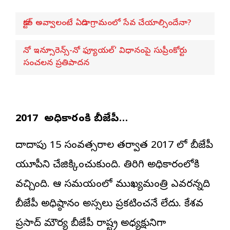
డాక్టర్ అవ్వాలంటే ఏడాది గ్రామంలో సేవ చేయాల్సిందేనా?
నో ఇన్సూరెన్స్-నో ఫ్యూయల్’ విధానంపై సుప్రీంకోర్టు
సంచలన ప్రతిపాదన
2017 లో అధికారంలోకి బీజేపీ…
దాదాపు 15 సంవత్సరాల తర్వాత 2017 లో బీజేపీ
యూపీని చేజిక్కించుకుంది. తిరిగి అధికారంలోకి
వచ్చింది. ఆ సమయంలో ముఖ్యమంత్రి ఎవరన్నది
బీజేపీ అధిష్ఠానం అస్సలు ప్రకటించనే లేదు. కేశవ
ప్రసాద్ మౌర్య బీజేపీ రాష్ట్ర అధ్యక్షునిగా