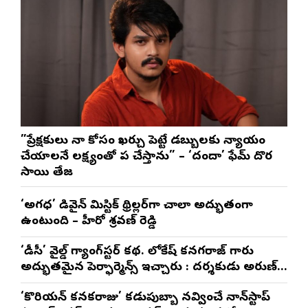
”ప్రేక్షకులు నా కోసం ఖర్చు పెట్టే డబ్బులకు న్యాయం
చేయాలనే లక్ష్యంతో పని చేస్తాను” – ‘దందా’ ఫేమ్ దొర
సాయి తేజ
‘అగధ’ డివైన్ మిస్టిక్ థ్రిల్లర్‌గా చాలా అద్భుతంగా
ఉంటుంది – హీరో శ్రవణ్ రెడ్డి
‘డీసీ’ వైల్డ్ గ్యాంగ్‌స్టర్ కథ. లోకేష్ కనగరాజ్ గారు
అద్భుతమైన పెర్ఫార్మెన్స్ ఇచ్చారు : దర్శకుడు అరుణ్
మాథేశ్వరన్
‘కొరియన్ కనకరాజు’ కడుపుబ్బా నవ్వించే నాన్‌స్టాప్