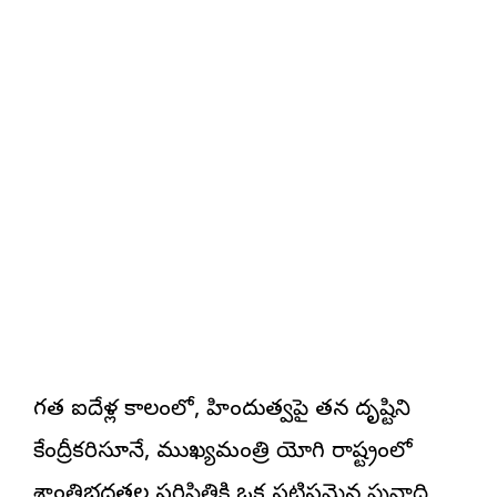
గత ఐదేళ్ల కాలంలో, హిందుత్వపై తన దృష్టిని
కేంద్రీకరిస్తూనే, ముఖ్యమంత్రి యోగి రాష్ట్రంలో
శాంతిభద్రతల పరిస్థితికి ఒక పటిష్టమైన పునాది