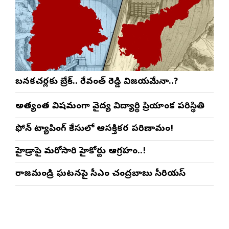
బనకచర్లకు బ్రేక్.. రేవంత్ రెడ్డి విజయమేనా..?
అత్యంత విషమంగా వైద్య విద్యార్థిని ప్రియాంక పరిస్థితి
ఫోన్ ట్యాపింగ్ కేసులో ఆసక్తికర పరిణామం!
హైడ్రాపై మరోసారి హైకోర్టు ఆగ్రహం..!
రాజమండ్రి ఘటనపై సీఎం చంద్రబాబు సీరియస్