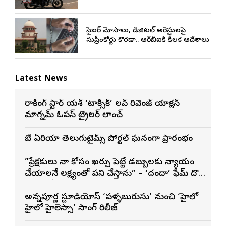
సైబర్ మోసాలు, డిజిటల్ అరెస్టులపై
సుప్రీంకోర్టు కొరడా.. ఆర్‌బీఐకి కీలక ఆదేశాలు
Latest News
రాకింగ్ స్టార్ యశ్ ‘టాక్సిక్’ లవ్ రివెంజ్ యాక్షన్
మాగ్నమ్ ఓపస్‌ ట్రైలర్ లాంచ్
బే ఏరియా తెలుగుటైమ్స్ పోర్టల్ ఘనంగా ప్రారంభం
”ప్రేక్షకులు నా కోసం ఖర్చు పెట్టే డబ్బులకు న్యాయం
చేయాలనే లక్ష్యంతో పని చేస్తాను” – ‘దందా’ ఫేమ్ దొర
సాయి తేజ
అన్నపూర్ణ స్టూడియోస్ ‘పళ్ళబురుసు’ నుంచి ‘హైలో
హైలో హైలెస్సా’ సాంగ్ రిలీజ్