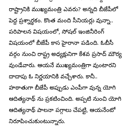
రాష్ట్రానికి ముఖ్యమంత్రి ఎవరు? అన్నది బీజేపీలో
పెద్ద ప్రశ్నార్థకం. కొంత మంది సీనియర్లు వున్నా..
పరిపాలన విషయంలో, సోషల్ ఇంజినీరింగ్
విషయంలో బీజేపీ కాస్త హైరానా పడింది. ఓబీసీ
వర్గం నుంచి రాష్ట్ర అధ్యక్షునిగా కేశవ ప్రసాద్ మౌర్య
వుండేవారు. ఆయనే ముఖ్యమంత్రిగా వుంటారని
దాదాపు ఓ నిర్ణయానికి వచ్చేశారు. కానీ..
హఠాత్తుగా బీజేపీ అప్పుడు ఎంపీగా వున్న యోగి
ఆదిత్యనాథ్ ను ప్రకటించింది. అప్పటి నుంచి యోగి
ఆదిత్యనాథ్ పాలనా పగ్గాలు చేపట్టి, ఆయనేంటో
నిరూపించుకుంటున్నారు.