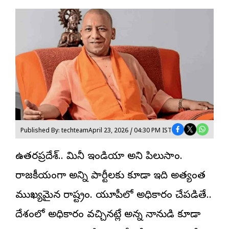
Published By: techteam
April 23, 2026 / 04:30 PM IST
ఉత్తరప్రదేశ్.. మినీ
ఇండియా
అని పిలుస్తాం.
రాజకీయంగా అన్ని పార్టీలకు కూడా ఇది అత్యంత
ముఖ్యమైన రాష్ట్రం. యూపీలో అధికారం చేపడితే..
దేశంలో అధికారం వచ్చినట్లే అన్న నానుడి కూడా