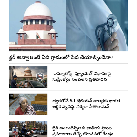
డాక్టర్ అవ్వాలంటే ఏడాది గ్రామంలో సేవ చేయాల్సిందేనా?
నో ఇన్సూరెన్స్-నో ఫ్యూయల్’ విధానంపై
సుప్రీంకోర్టు సంచలన ప్రతిపాదన
త్వరలోనే 5.1 ట్రిలియన్ డాలర్లకు భారత
ఆర్థిక వ్యవస్థ: నిర్మలా సీతారామన్
బైక్ అంబులెన్స్‌లకు జాతీయ స్థాయి
ప్రమాణాలు తెచ్చే యోచనలో కేంద్రం