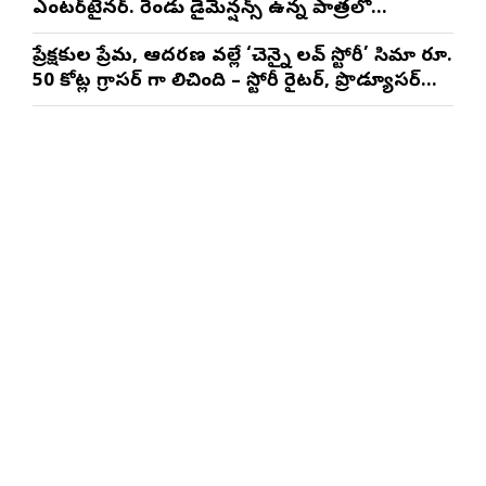
ఎంటర్‌టైనర్. రెండు డైమెన్షన్స్ ఉన్న పాత్రలో
నటించడం చాలా సంతృప్తినిచ్చింది : వరుణ్ తేజ్
ప్రేక్షకుల ప్రేమ, ఆదరణ వల్లే ‘చెన్నై లవ్ స్టోరీ’ సినిమా రూ.
50 కోట్ల గ్రాసర్ గా నిలిచింది – స్టోరీ రైటర్, ప్రొడ్యూసర్
సాయి రాజేష్