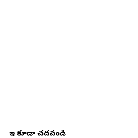
ఇవి కూడా చదవండి