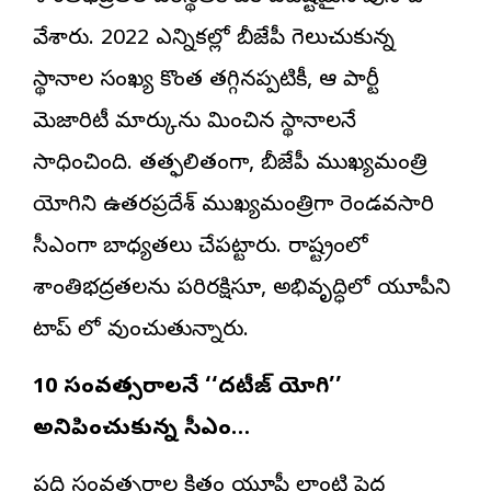
వేశారు. 2022 ఎన్నికల్లో బీజేపీ గెలుచుకున్న
స్థానాల సంఖ్య కొంత తగ్గినప్పటికీ, ఆ పార్టీ
మెజారిటీ మార్కును మించిన స్థానాలనే
సాధించింది. తత్ఫలితంగా, బీజేపీ ముఖ్యమంత్రి
యోగిని ఉత్తరప్రదేశ్ ముఖ్యమంత్రిగా రెండవసారి
సీఎంగా బాధ్యతలు చేపట్టారు. రాష్ట్రంలో
శాంతిభద్రతలను పరిరక్షిస్తూ, అభివృద్ధిలో యూపీని
టాప్ లో వుంచుతున్నారు.
10 సంవత్సరాలలోనే ‘‘దటీజ్ యోగి’’
అనిపించుకున్న సీఎం…
పది సంవత్సరాల క్రితం యూపీ లాంటి పెద్ద