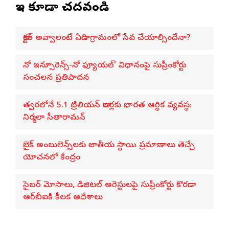
ఇవి కూడా చదవండి
డాక్టర్ అవ్వాలంటే ఏడాది గ్రామంలో సేవ చేయాల్సిందేనా?
నో ఇన్సూరెన్స్-నో ఫ్యూయల్’ విధానంపై సుప్రీంకోర్టు
సంచలన ప్రతిపాదన
త్వరలోనే 5.1 ట్రిలియన్ డాలర్లకు భారత ఆర్థిక వ్యవస్థ:
నిర్మలా సీతారామన్
బైక్ అంబులెన్స్‌లకు జాతీయ స్థాయి ప్రమాణాలు తెచ్చే
యోచనలో కేంద్రం
సైబర్ మోసాలు, డిజిటల్ అరెస్టులపై సుప్రీంకోర్టు కొరడా..
ఆర్‌బీఐకి కీలక ఆదేశాలు