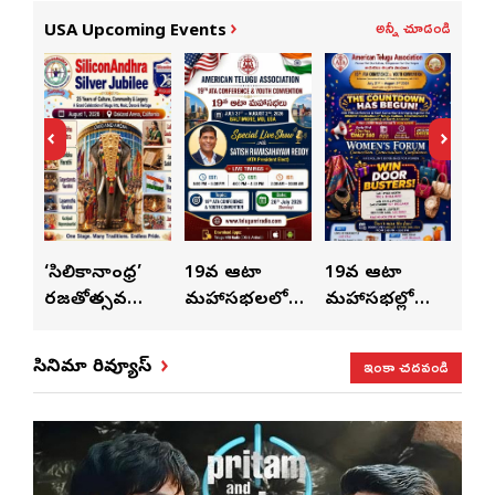
అన్నీ చూడండి
USA Upcoming Events
ుంచి
‘సిలికానాంధ్ర’
19వ ఆటా
19వ ఆటా
19
రజతోత్సవ
మహాసభలలో
మహాసభల్లో
మహా
సంబరాలు…
సతీశ్
మహిళల కోసం
‘వి
కుంభ హారతి
రామసహాయం
ప్రత్యేకంగా
పరి
ఇంకా చదవండి
సినిమా రివ్యూస్
ప్రత్యేకం
రెడ్డి ప్రత్యేక లైవ్
‘ఉమెన్స్ ఫోరమ్’
కార
ళా’
షో
వేడుకలు