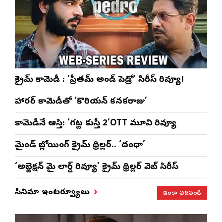
క్రైమ్ కామెడీ : ‘ప్రీతమ్ అండ్ పెడ్రో’ సిరీస్ రివ్యూ!
హారర్ కామెడీతో ‘కొరియన్ కనకరాజు’
కామెడీనే ఆస్తి: ‘గట్ట కుస్తీ 2’OTT మూవి రివ్యూ
మైండ్ బ్లోయింగ్ క్రైమ్ థ్రిల్లర్.. ‘దంధా’
‘అబ్జెక్ష‌న్ మై లార్డ్ రివ్యూ’ క్రైమ్ థ్రిల్ల‌ర్ వెబ్ సిరీస్
ఇంకా చదవండి
సినిమా ఇంటర్వ్యూలు