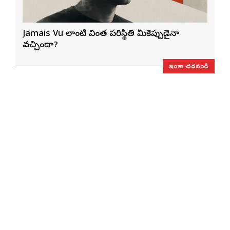
Jamais Vu లాంటి వింత పరిస్థితి మీకెప్పుడైనా
వచ్చిందా?
ఇంకా చదవండి