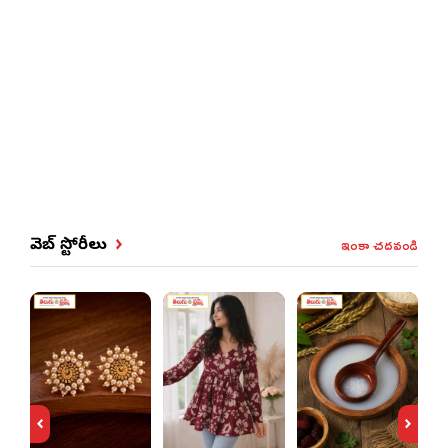
ఇంకా చదవండి
వెబ్ స్టోరీలు