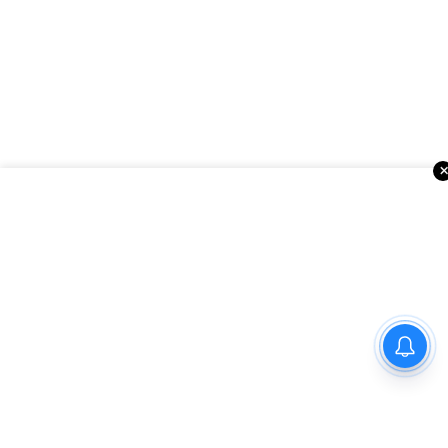
ఇంకా చదవండి
అమెరికాలో సినిమా వార్తలు
ప్రధాని మోదీని కుటుంబ సమేతంగా
కలిసిన ఎంపీ కలిశెట్టి