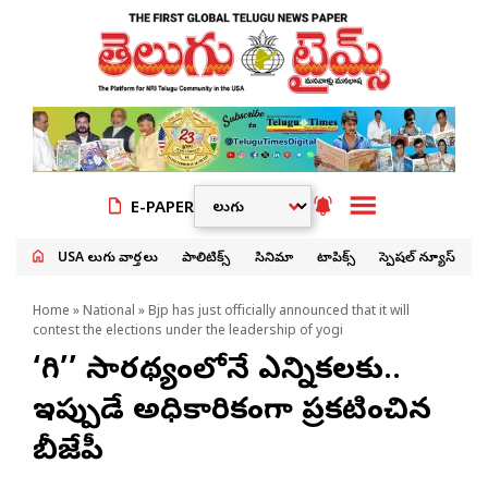
E-PAPER
USA తెలుగు వార్తలు
పాలిటిక్స్
సినిమా
టాపిక్స్
స్పెషల్ న్యూస్
Home
»
National
» Bjp has just officially announced that it will
contest the elections under the leadership of yogi
‘యోగి’’ సారథ్యంలోనే ఎన్నికలకు..
ఇప్పుడే అధికారికంగా ప్రకటించిన
బీజేపీ