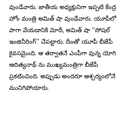
వుండేవారు. జాతీయ అధ్యక్షునిగా ఇప్పటి కేంద్ర
హోం మంత్రి అమిత్ షా వుండేవారు. యూపీలో
పాగా వేయడానికి మోదీ, అమిత్ షా ‘‘సోషల్
ఇంజినీరింగ్’’ చేపట్టారు. దీంతో యూపీ బీజేపీ
కైవసమైంది. ఆ తర్వాతనే ఎంపీగా వున్న యోగి
ఆదిత్యనాథ్ ను ముఖ్యమంత్రిగా బీజేపీ
ప్రకటించింది. అప్పుడు అందరూ ఆశ్చర్యంలోనే
మునిగిపోయారు.