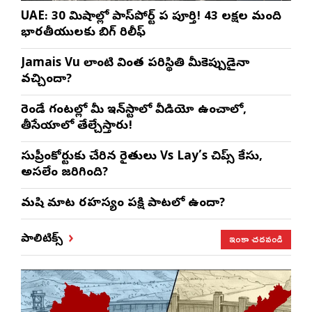
UAE: 30 నిమిషాల్లో పాస్‌పోర్ట్ పని పూర్తి! 43 లక్షల మంది
భారతీయులకు బిగ్ రిలీఫ్
Jamais Vu లాంటి వింత పరిస్థితి మీకెప్పుడైనా
వచ్చిందా?
రెండే గంటల్లో మీ ఇన్‌స్టాలో వీడియో ఉంచాలో,
తీసేయాలో తేల్చేస్తారు!
సుప్రీంకోర్టుకు చేరిన రైతులు Vs Lay’s చిప్స్‌ కేసు,
అసలేం జరిగింది?
మనిషి మాట రహస్యం పక్షి పాటలో ఉందా?
ఇంకా చదవండి
పాలిటిక్స్