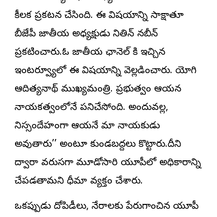
కీలక ప్రకటన చేసింది. ఈ విషయాన్ని సాక్షాత్తూ
బీజేపీ జాతీయ అధ్యక్షుడు నితిన్ నబీన్
ప్రకటించారు.ఓ జాతీయ ఛానెల్ కి ఇచ్చిన
ఇంటర్వ్యూలో ఈ విషయాన్ని వెల్లడించారు. యోగి
ఆదిత్యనాథ్ ముఖ్యమంత్రి. ప్రభుత్వం ఆయన
నాయకత్వంలోనే పనిచేస్తోంది. అందువల్ల,
నిస్సందేహంగా ఆయనే మా నాయకుడు
అవుతారు’’ అంటూ కుండబద్దలు కొట్టారు.దీని
ద్వారా వరుసగా మూడోసారి యూపీలో అధికారాన్ని
చేపడతామని ధీమా వ్యక్తం చేశారు.
ఒకప్పుడు దోపిడీలు, నేరాలకు పేరుగాంచిన యూపీ