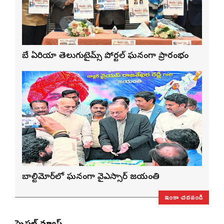
బే ఏరియా తెలుగుటైమ్స్ పోర్టల్ ఘనంగా ప్రారంభం
బాల్టిమోర్‌లో ఘనంగా వైఎస్సార్‌ జయంతి
ఇంకా చదవండి