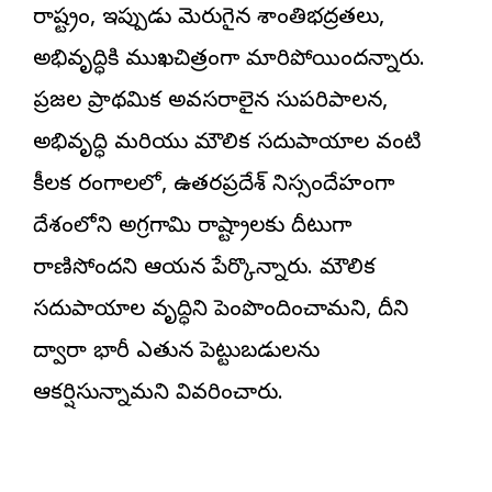
రాష్ట్రం, ఇప్పుడు మెరుగైన శాంతిభద్రతలు,
అభివృద్ధికి ముఖచిత్రంగా మారిపోయిందన్నారు.
ప్రజల ప్రాథమిక అవసరాలైన సుపరిపాలన,
అభివృద్ధి మరియు మౌలిక సదుపాయాల వంటి
కీలక రంగాలలో, ఉత్తరప్రదేశ్ నిస్సందేహంగా
దేశంలోని అగ్రగామి రాష్ట్రాలకు దీటుగా
రాణిస్తోందని ఆయన పేర్కొన్నారు. మౌలిక
సదుపాయాల వృద్ధిని పెంపొందించామని, దీని
ద్వారా భారీ ఎత్తున పెట్టుబడులను
ఆకర్షిస్తున్నామని వివరించారు.