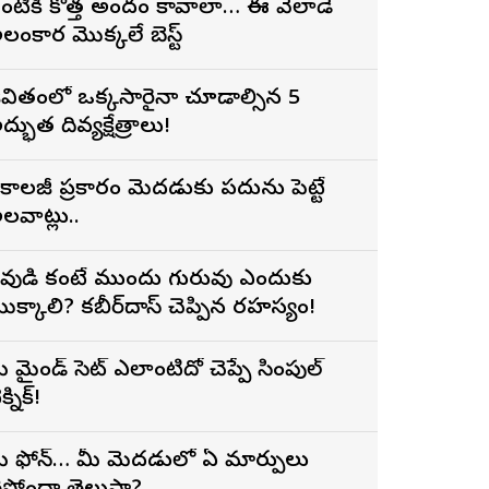
ంటికి కొత్త అందం కావాలా… ఈ వేలాడే
లంకార మొక్కలే బెస్ట్
ీవితంలో ఒక్కసారైనా చూడాల్సిన 5
ద్భుత దివ్యక్షేత్రాలు!
ైకాలజీ ప్రకారం మెదడుకు పదును పెట్టే
లవాట్లు..
ేవుడి కంటే ముందు గురువుకే ఎందుకు
ొక్కాలి? కబీర్‌దాస్ చెప్పిన రహస్యం!
ీ మైండ్ సెట్ ఎలాంటిదో చెప్పే సింపుల్
క్నిక్!
ీ ఫోన్… మీ మెదడులో ఏ మార్పులు