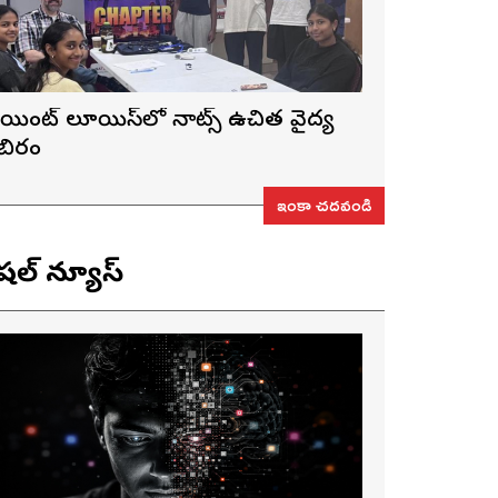
ెయింట్ లూయిస్‌లో నాట్స్ ఉచిత వైద్య
ిబిరం
ఇంకా చదవండి
ెషల్ న్యూస్