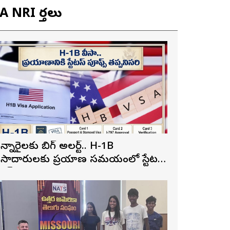
 NRI వార్తలు
న్నారైలకు బిగ్ అలర్ట్.. H-1B
ీసాదారులకు ప్రయాణ సమయంలో స్టేటస్
్రూఫ్స్ తప్పనిసరి..!