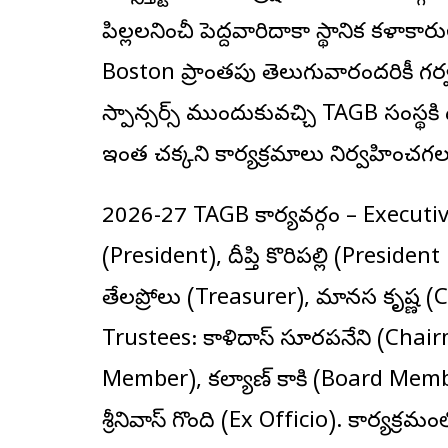
పిల్లలనించీ పెద్దవారిదాకా స్థానిక క
Boston ప్రాంతపు తెలుగువారందరికీ గర్
స్పాన్సర్స్ ముందుకువచ్చి TAGB సంస
ఇంత చక్కని కార్యక్రమాలు నిర్వహించగ
2026-27 TAGB కార్యవర్గం – Execut
(President), దీప్తి కొరిపల్లి (Presiden
తేలప్రోలు (Treasurer), మానస కృష్ణ (
Trustees: కాళిదాస్ సూరపనేని (Chairm
Member), కల్యాణ్ కాకి (Board Member
శ్రీనివాస్ గొంది (Ex Officio). కార్యక్ర