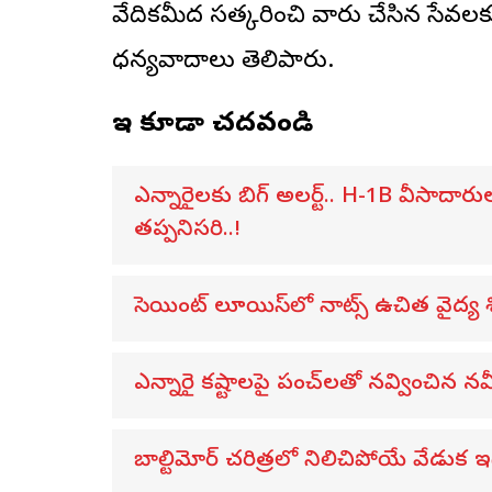
వేదికమీద సత్కరించి వారు చేసిన సేవల
ధన్యవాదాలు తెలిపారు.
ఇవి కూడా చదవండి
ఎన్నారైలకు బిగ్ అలర్ట్.. H-1B వీసాదార
తప్పనిసరి..!
సెయింట్ లూయిస్‌లో నాట్స్ ఉచిత వైద్య 
ఎన్నారై కష్టాలపై పంచ్‌లతో నవ్వించిన నవీన్
బాల్టిమోర్ చరిత్రలో నిలిచిపోయే వేడుక ఇద