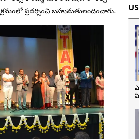
USA
కార్యక్రమంలో ప్రదర్సించి బహుమతులందించారు.
ఎ
వ
ప