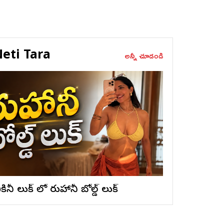
eti Tara
అన్నీ చూడండి
ికినీ లుక్ లో రుహానీ బోల్డ్ లుక్