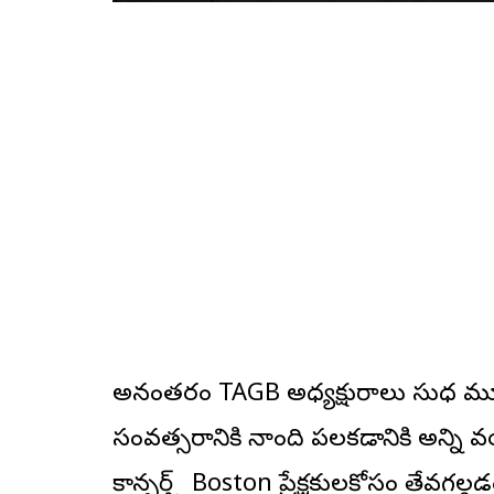
అనంతరం TAGB అధ్యక్షురాలు సుధ మూల్
సంవత్సరానికి నాంది పలకడానికి అన్ని వ
కాన్సర్త్ట్ Boston ప్రేక్షకులకోసం తేవ