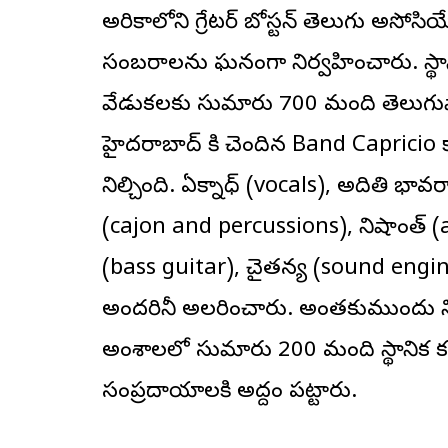
అమెరికాలోని గ్రేటర్ బోస్టన్ తెలుగు అస
సంబరాలను ఘనంగా నిర్వహించారు. స్థానిక
వేడుకలకు సుమారు 700 మంది
తెలుగు
హైదరాబాద్ కి చెందిన Band Capricio కాన
నిల్చింది. ఏక్నాధ్ (vocals), అదితి భావ
(cajon and percussions), నిషాంత్ (a
(bass guitar), చైతన్య (sound engin
అందరినీ అలరించారు. అంతకుముందు నిర్
అంశాలలో సుమారు 200 మంది స్థానిక కళ
సంప్రదాయాలకి అద్దం పట్టారు.