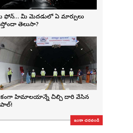
ీ ఫోన్… మీ మెదడులో ఏ మార్పులు
ెస్తోందా తెలుసా?
కంగా హిమాలయాన్నే చీల్చి దారి వేసిన
ేపాల్!
ఇంకా చదవండి