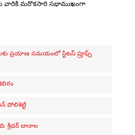
కు వారికి మరొకసారి సభాముఖంగా
ులకు ప్రయాణ సమయంలో స్టేటస్ ప్రూఫ్స్
శిబిరం
 పోలిశెట్టి
ి: శ్రీధర్ బానాల