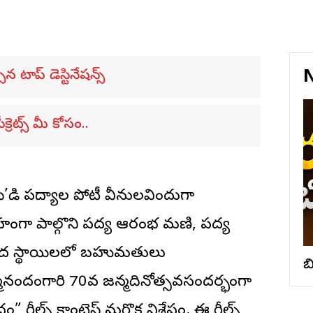
N
న టాప్ డెస్టినేషన్స్
్రెట్స్ మీ కోసం..
సి’డి పద్యాల పోటీ వీనులవిందుగా
ాహంగా పాల్గొని పద్య ఆరంభ మణి, పద్య
ారద స్థాయిలలో బహుమతులు
బ
్రహ్మానందంగారి 70వ జన్మదినోత్సవసందర్భంగా
రీల్స్ కాంటెస్ట్ మరొక విశేషం. ఈ రీల్స్