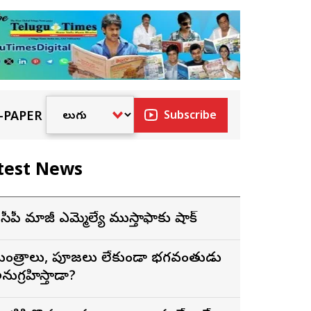
-PAPER
Subscribe
test News
ైసీపీ మాజీ ఎమ్మెల్యే ముస్తాఫాకు షాక్
ంత్రాలు, పూజలు లేకుండా భగవంతుడు
నుగ్రహిస్తాడా?