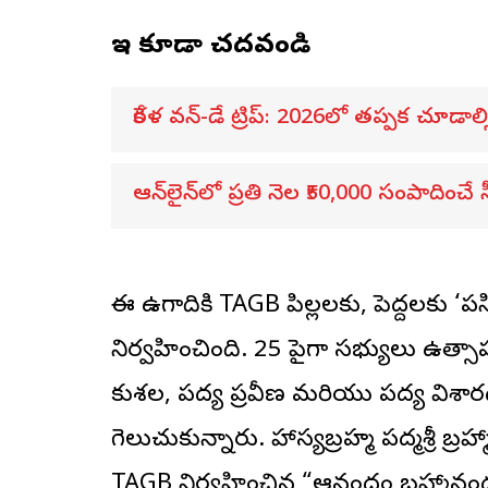
ఇవి కూడా చదవండి
కేరళ వన్-డే ట్రిప్: 2026లో తప్పక చూడాల్సి
ఆన్‌లైన్‌లో ప్రతి నెల ₹50,000 సంపాదించే సీక
ఈ ఉగాదికి TAGB పిల్లలకు, పెద్దలకు ‘ప
నిర్వహించింది. 25 పైగా సభ్యులు ఉత్స
కుశల, పద్య ప్రవీణ మరియు పద్య విశ
గెలుచుకున్నారు. హాస్యబ్రహ్మ పద్మశ్రీ బ
TAGB నిర్వహించిన “ఆనందం బ్రహ్మానందం” 