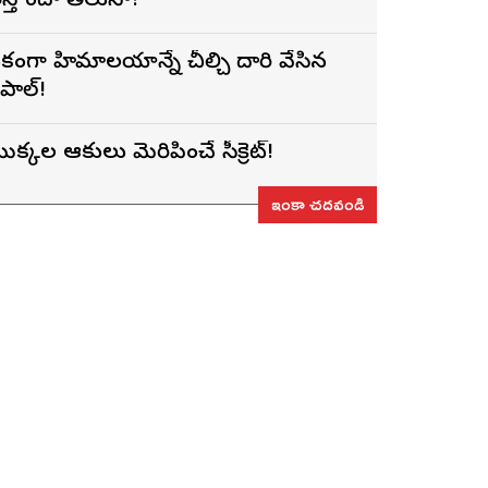
ెస్తోందా తెలుసా?
కంగా హిమాలయాన్నే చీల్చి దారి వేసిన
ేపాల్!
ొక్కల ఆకులు మెరిపించే సీక్రెట్!
ఇంకా చదవండి