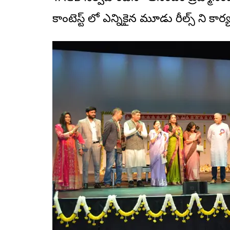
కాంటెస్ట్ లో ఎన్నికైన మూడు రీల్స్ ని 