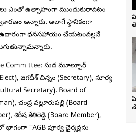
ళాకారులు ఎంతో ఉత్సాహంగా ముందుకురావటం
మ
వకారణం అన్నారు. అలాగే స్థానికంగా
త
్థకి ఉదారంగా ధనసహాయం చేయటంవల్లనే
లుగుతున్నామన్నారు.
ive Committee: సుధ మూల్పూర్
t Elect), జగదీశ్ చిన్నం (Secretary), సూర్య
Cultural Secretary). Board of
ఏ
an), చంద్ర వల్లూరుపల్లి (Board
న
), శిరీష కేతిరెడ్డి (Board Member),
మంలో భాగంగా TAGB పూర్వ చైర్మన్లను