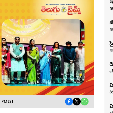
ఇ
అ
జ
అ
స
అ
ద
మ
మ
టె
1 PM IST
మ