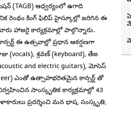
త
ోసియేషన్ (TAGB) ఆధ్వర్యంలో ఉగాది
ఏ
 రెంథం కింగ్ ఫిలిప్ హైస్కూల్లో జరిగిన ఈ
న
వారు
హాజరై కార్యక్రమాల్లో పాల్గొన్నారు.
మ
్సర్ట్ ఈ ఉత్సవాల్లో ప్రధాన ఆకర్షణగా
రాజు (vocals), శ్రవణ్ (keyboard), తేజ
coustic and electric guitars), మోసెస్
eer) ఎంతో ఉత్సాహభరితమైన కాన్సర్ట్ తో
వహించిన సాంస్కృతిక కార్యక్రమాల్లో 43
ాకారులు ప్రదర్శించి మన భాష, సంస్కృతి,