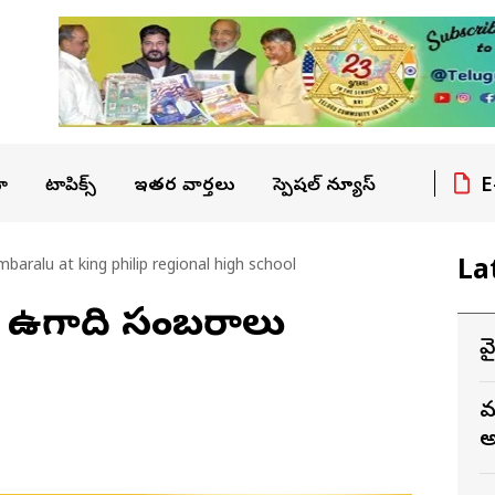
E
ా
టాపిక్స్
ఇతర వార్తలు
స్పెషల్ న్యూస్
La
baralu at king philip regional high school
ి ఉగాది సంబరాలు
వ
మ
అ