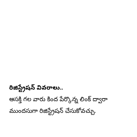
రిజిస్ట్రేషన్ వివరాలు..
ఆసక్తి గల వారు కింద పేర్కొన్న లింక్ ద్వారా
ముందస్తుగా రిజిస్ట్రేషన్ చేసుకోవచ్చు.