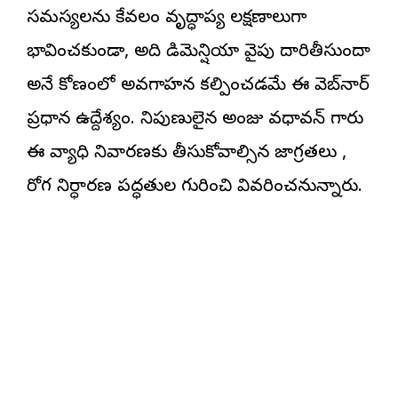
సమస్యలను కేవలం వృద్ధాప్య లక్షణాలుగా
భావించకుండా, అది డిమెన్షియా వైపు దారితీస్తుందా
అనే కోణంలో అవగాహన కల్పించడమే ఈ వెబ్‌నార్
ప్రధాన ఉద్దేశ్యం. నిపుణులైన అంజు వధావన్ గారు
ఈ వ్యాధి నివారణకు తీసుకోవాల్సిన జాగ్రత్తలు ,
రోగ నిర్ధారణ పద్ధతుల గురించి వివరించనున్నారు.