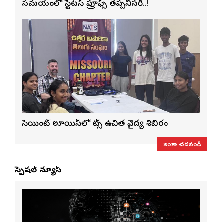
సమయంలో స్టేటస్ ప్రూఫ్స్ తప్పనిసరి..!
సెయింట్ లూయిస్‌లో నాట్స్ ఉచిత వైద్య శిబిరం
ఇంకా చదవండి
స్పెషల్ న్యూస్