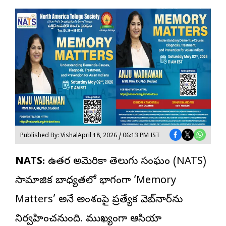
Published By: Vishal
April 18, 2026 / 06:13 PM IST
NATS:
ఉత్తర అమెరికా తెలుగు సంఘం (NATS)
సామాజిక బాధ్యతలో భాగంగా ‘Memory
Matters’ అనే అంశంపై ప్రత్యేక వెబ్‌నార్‌ను
నిర్వహించనుంది. ముఖ్యంగా ఆసియా