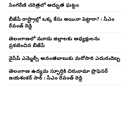
సింగరేణి చరిత్రలో అద్భుత ఘట్టం
బీజేపీ రాష్ట్రాల్లో ఒక్క కేసు అయినా పెట్టారా? : సీఎం
రేవంత్ రెడ్డి
తెలంగాణలో మూడు జిల్లాలకు అధ్యక్షులను
ప్రకటించిన బీజేపీ
వైసీపీ ఎమ్మెల్సీ అనంతబాబుకు మరోసారి ఎదురుదెబ్బ
తెలంగాణ ఉద్యమ స్ఫూర్తికి చిరునామా ప్రొఫెసర్
జయశంకర్ సార్ : సీఎం రేవంత్ రెడ్డి