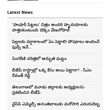
Latest News
‘హుషార్‌ పిట్టలు’ చిత్రం అందరి హృదయాలకు
హత్తుకుంటుంది: బెక్కెం వేణుగోపాల్‌
పిల్లలకు వర్షాకాలంలో ఏం పెట్టాలి! పోషకాలు అందించే
ఫుడ్స్ ఇవే…
సింగరేణి చరిత్రలో అద్భుత ఘట్టం
బీజేపీ రాష్ట్రాల్లో ఒక్క కేసు అయినా పెట్టారా? : సీఎం
రేవంత్ రెడ్డి
తెలంగాణలో మూడు జిల్లాలకు అధ్యక్షులను
ప్రకటించిన బీజేపీ
వైసీపీ ఎమ్మెల్సీ అనంతబాబుకు మరోసారి ఎదురుదెబ్బ