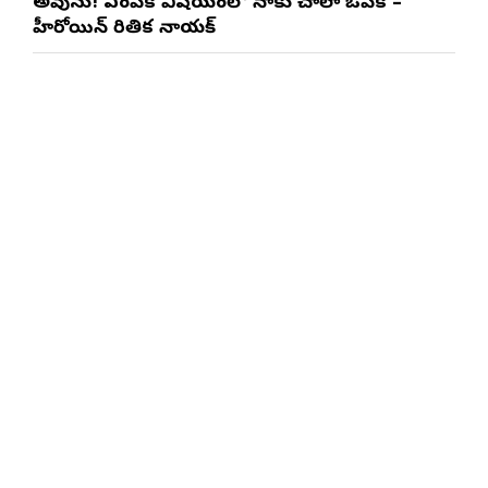
అవును! ఎంపిక విషయంలో నాకు చాలా ఓపిక –
హీరోయిన్ రితిక నాయక్