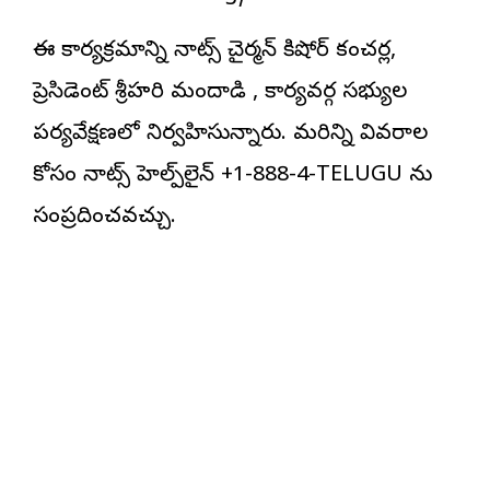
ఈ కార్యక్రమాన్ని నాట్స్ చైర్మన్ కిషోర్ కంచర్ల,
ప్రెసిడెంట్ శ్రీహరి మందాడి , కార్యవర్గ సభ్యుల
పర్యవేక్షణలో నిర్వహిస్తున్నారు. మరిన్ని వివరాల
కోసం నాట్స్ హెల్ప్‌లైన్ +1-888-4-TELUGU ను
సంప్రదించవచ్చు.