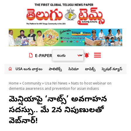
E-PAPER
USA తెలుగు వార్తలు
పాలిటిక్స్
సినిమా
టాపిక్స్
స్పెషల్ న్యూస్
Home
»
Community
»
Usa Nri News
» Nats to host webinar on
dementia awareness and prevention for asian indians
డిమెన్షియాపై ‘నాట్స్’ అవగాహన
సదస్సు.. మే 2న నిపుణులతో
వెబ్‌నార్!