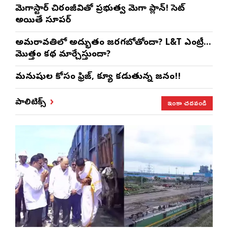
మెగాస్టార్ చిరంజీవితో ప్రభుత్వ మెగా ప్లాన్! సెట్
అయితే సూపర్
అమరావతిలో అద్భుతం జరగబోతోందా? L&T ఎంట్రీ…
మొత్తం కథ మార్చేస్తుందా?
మనుషుల కోసం ఫ్రిజ్, క్యూ కడుతున్న జనం!!
ఇంకా చదవండి
పాలిటిక్స్