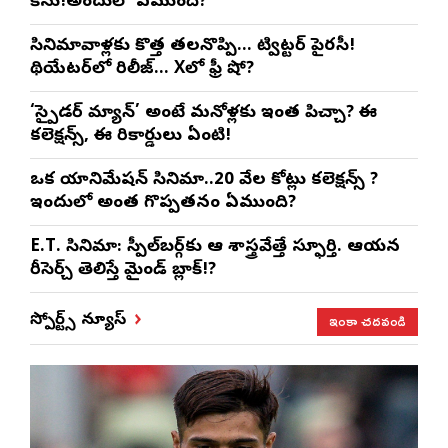
కేసు!అందులో ఏముంది?
సినిమావాళ్లకు కొత్త తలనొప్పి… ట్విట్టర్ పైరసీ!
థియేటర్‌లో రిలీజ్… Xలో ఫ్రీ షో?
‘స్పైడర్ మ్యాన్’ అంటే మనోళ్లకు ఇంత పిచ్చా? ఈ
కలెక్షన్స్, ఈ రికార్డులు ఏంటి!
ఒక యానిమేషన్ సినిమా..20 వేల కోట్లు కలెక్షన్స్ ?
ఇందులో అంత గొప్పతనం ఏముంది?
E.T. సినిమా: స్పీల్‌బర్గ్‌కు ఆ శాస్త్రవేత్తే స్ఫూర్తి. ఆయన
రీసెర్చ్ తెలిస్తే మైండ్ బ్లాక్!?
ఇంకా చదవండి
స్పోర్ట్స్ న్యూస్