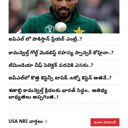
ఐపిఎల్ లో పాకిస్తాన్ ప్లేయర్ ఎంట్రీ..?
కామన్వెల్త్ గోల్డ్ మెడలిస్ట్ రహస్య స్పాన్సర్ కోహ్లినా..?
టీమిండియా చీఫ్ సెలెక్టర్ పదవికి ఎసరు..?
ఐపీఎల్‌లో కొత్త కెప్టెన్సీ టాపిక్..లక్నో కెప్టెన్ అతనే..?
శతాబ్ది కామన్వెల్త్ క్రీడలకు భారత్ సిద్ధం.. ఆతిథ్య
బాధ్యతలు అప్పగింత..!
ఇంకా చదవండి
USA NRI వార్తలు