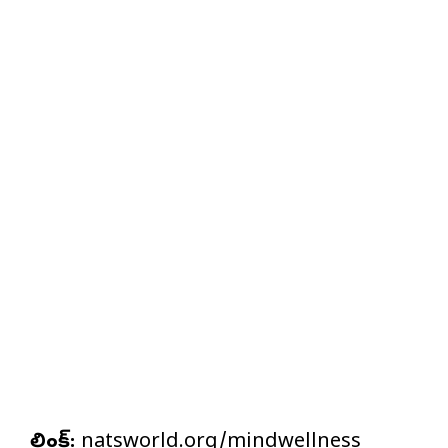
లింక్:
natsworld.org/mindwellness