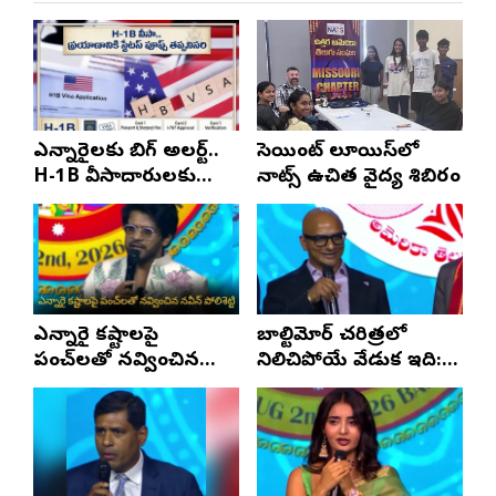
ఎన్నారైలకు బిగ్ అలర్ట్..
సెయింట్ లూయిస్‌లో
H-1B వీసాదారులకు
నాట్స్ ఉచిత వైద్య శిబిరం
ప్రయాణ సమయంలో
స్టేటస్ ప్రూఫ్స్ తప్పనిసరి..!
ఎన్నారై కష్టాలపై
బాల్టిమోర్ చరిత్రలో
పంచ్‌లతో నవ్వించిన
నిలిచిపోయే వేడుక ఇది:
నవీన్ పోలిశెట్టి
శ్రీధర్ బానాల