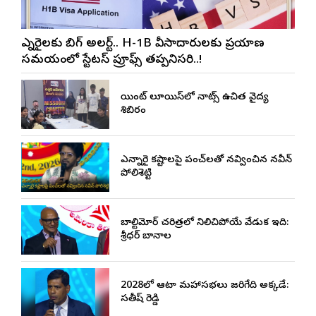
ఎన్నారైలకు బిగ్ అలర్ట్.. H-1B వీసాదారులకు ప్రయాణ
సమయంలో స్టేటస్ ప్రూఫ్స్ తప్పనిసరి..!
సెయింట్ లూయిస్‌లో నాట్స్ ఉచిత వైద్య
శిబిరం
ఎన్నారై కష్టాలపై పంచ్‌లతో నవ్వించిన నవీన్
పోలిశెట్టి
బాల్టిమోర్ చరిత్రలో నిలిచిపోయే వేడుక ఇది:
శ్రీధర్ బానాల
2028లో ఆటా మహాసభలు జరిగేది అక్కడే:
సతీష్ రెడ్డి