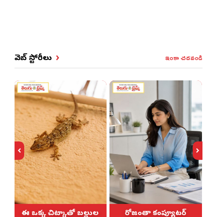
ఇంకా చదవండి
వెబ్ స్టోరీలు
-
ఈ ఒక్క చిట్కాతో బల్లుల
రోజంతా కంప్యూటర్