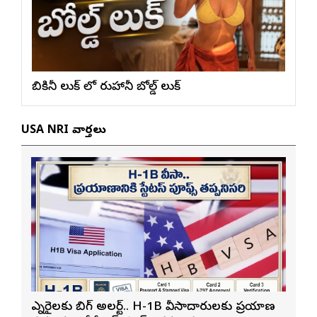
బికినీ లుక్ లో రుహానీ బోల్డ్ లుక్
USA NRI వార్తలు
ఎన్నారైలకు బిగ్ అలర్ట్.. H-1B వీసాదారులకు ప్రయాణ