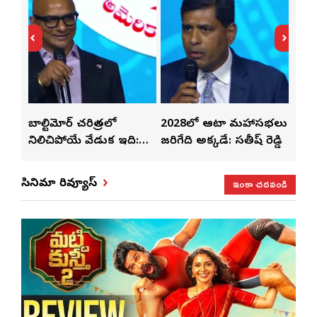
తో
బాల్టిమోర్ చరిత్రలో
2028లో ఆటా మహాసభలు
తెలు
ట్టి
నిలిచిపోయే వేడుక ఇది:
జరిగేది అక్కడే: సతీష్ రెడ్డి
చేస్తు
శ్రీధర్ బానాల
ఇంకా చదవండి
సినిమా రివ్యూస్