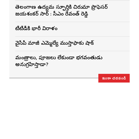
తెలంగాణ ఉద్యమ స్ఫూర్తికి చిరునామా ప్రొఫెసర్
జయశంకర్ సార్ : సీఎం రేవంత్ రెడ్డి
టీటీడీకి భారీ విరాళం
వైసీపీ మాజీ ఎమ్మెల్యే ముస్తాఫాకు షాక్
మంత్రాలు, పూజలు లేకుండా భగవంతుడు
అనుగ్రహిస్తాడా?
ఇంకా చదవండి