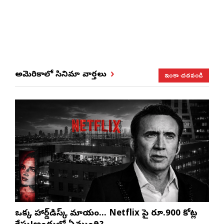
ఇంకా చదవండి
అమెరికాలో సినిమా వార్తలు
ఒక్క హార్డ్‌డిస్క్ మాయం… Netflix పై రూ.900 కోట్ల