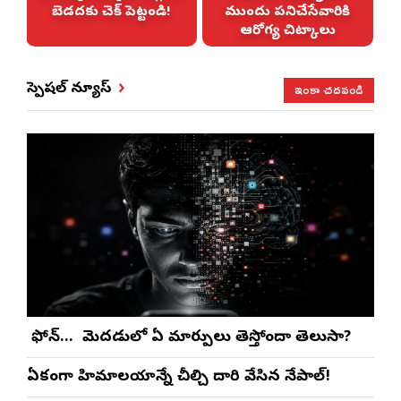
బెడదకు చెక్ పెట్టండి!
ముందు పనిచేసేవారికి
ఆరోగ్య చిట్కాలు
ఇంకా చదవండి
స్పెషల్ న్యూస్
మీ ఫోన్… మీ మెదడులో ఏ మార్పులు తెస్తోందా తెలుసా?
ఏకంగా హిమాలయాన్నే చీల్చి దారి వేసిన నేపాల్!