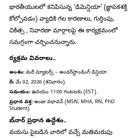
భారతీయులలో కనిపిస్తున్న ‘డిమెన్షియా’ (జ్ఞాపకశక్తి
కోల్పోవడం) వ్యాధికి గల కారణాలు, గుర్తింపు,
చికిత్స , నివారణా మార్గాలపై ఈ కార్యక్రమంలో
సమగ్రంగా చర్చించనున్నారు.
కార్యక్రమ వివరాలు..
అంశం:
మెమరీ మ్యాటర్స్ – అండర్‌స్టాండింగ్ డిమెన్షియా.
తేదీ:
మే 02, 2026 (శనివారం).
సమయం:
ఉదయం 11:00 గంటలకు (EST).
ప్రధాన వక్త:
అంజు వధావన్ (MSN, MHA, RN, PhD
Student).
బ్‌నార్ ప్రధాన ఉద్దేశం..
వయసు పైబడిన వారిలో వచ్చే మతిమరుపు