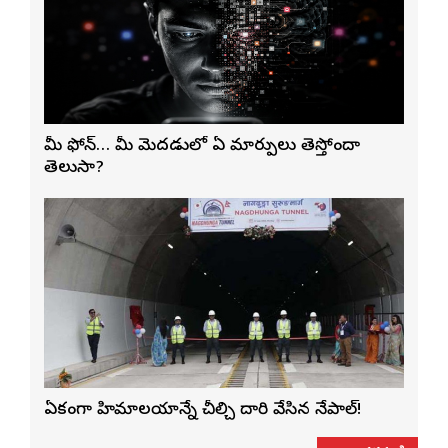
మీ ఫోన్… మీ మెదడులో ఏ మార్పులు తెస్తోందా
తెలుసా?
ఏకంగా హిమాలయాన్నే చీల్చి దారి వేసిన నేపాల్!