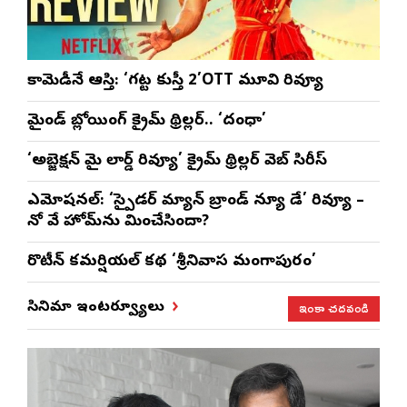
కామెడీనే ఆస్తి: ‘గట్ట కుస్తీ 2’OTT మూవి రివ్యూ
మైండ్ బ్లోయింగ్ క్రైమ్ థ్రిల్లర్.. ‘దంధా’
‘అబ్జెక్ష‌న్ మై లార్డ్ రివ్యూ’ క్రైమ్ థ్రిల్ల‌ర్ వెబ్ సిరీస్
ఎమోష‌న‌ల్‌: ‘స్పైడర్ మ్యాన్ బ్రాండ్ న్యూ డే’ రివ్యూ –
నో వే హోమ్‌ను మించేసిందా?
రొటీన్‌ కమర్షియల్‌ కథ ‘శ్రీనివాస మంగాపురం’
ఇంకా చదవండి
సినిమా ఇంటర్వ్యూలు