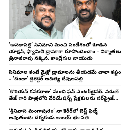
‘అనకాపల్లి’ సినిమాని మంచి సందేశంతో కూడిన
యాక్షన్, ఫ్యామిలీ డ్రామాగా రూపొందించాం – నిర్మాతలు
త్రినాథరావు నక్కిన, కాండ్రేగుల నాయుడు
సినిమాల కంటే మైక్రో డ్రామాలను తీయడమే చాలా కష్టం
– ‘దందా’ డైరెక్ట‌ర్ ఆదిత్య దేవులపల్లి
‘కొరియన్ కనకరాజు’ మంచి ఫన్ ఎంటర్‌టైనర్. వరుణ్
తేజ్ గారి పాత్రలోని వేరియేషన్స్ ప్రేక్షకులను సర్‌ప్రైజ్
చేస్తాయి : దర్శకుడు మేర్లపాక గాంధీ
‘శ్రీనివాస మంగాపురం’ నా కెరీర్‌లో బెస్ట్ ఫిల్మ్
అవుతుంది: దర్శకుడు అజయ్ భూపతి