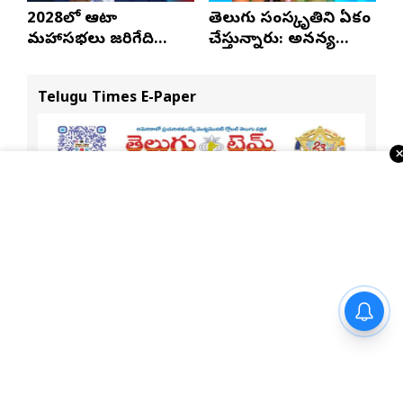
2028లో ఆటా
తెలుగు సంస్కృతిని ఏకం
మహాసభలు జరిగేది
చేస్తున్నారు: అనన్య
అక్కడే: సతీష్ రెడ్డి
నాగళ్ల
Telugu Times E-Paper
తెలంగాణ ఉద్యమ స్ఫూర్తికి
చిరునామా ప్రొఫెసర్ జయశంకర్
సార్ : సీఎం రేవంత్ రెడ్డి