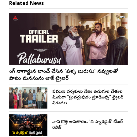
Related News
కింగ్ నాగార్జున లాంచ్ చేసిన ‘పళ్ళ బురుసు’ నవ్వులతో
పాటు మనసును తాకే ట్రైలర్
ప్రముఖ దర్శకులు వేణు ఉడుగుల చేతుల
మీదుగా “స్టువర్టుపురం స్టూడెంట్స్” ట్రైలర్
విడుదల
నాని కొత్త అవతారం.. ‘ది ప్యారడైజ్’ టీజర్
రిలీజ్