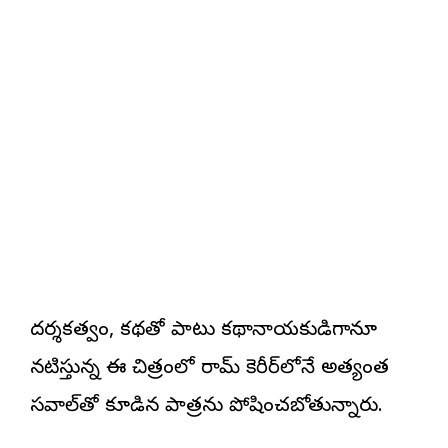
దర్శకత్వం, కథతో పాటు కథానాయకుడిగానూ
నటిస్తున్న ఈ చిత్రంలో రామ్ కెరీర్‌లోనే అత్యంత
సవాల్‌తో కూడిన పాత్రను పోషించబోతున్నారు.