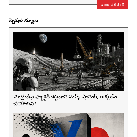
ఇంకా చదవండి
స్పెషల్ న్యూస్
చంద్రుడిపై ఫ్యాక్టరీ కట్టడానికి మస్క్ ప్లానింగ్, అక్కడేం
చేయాలని?