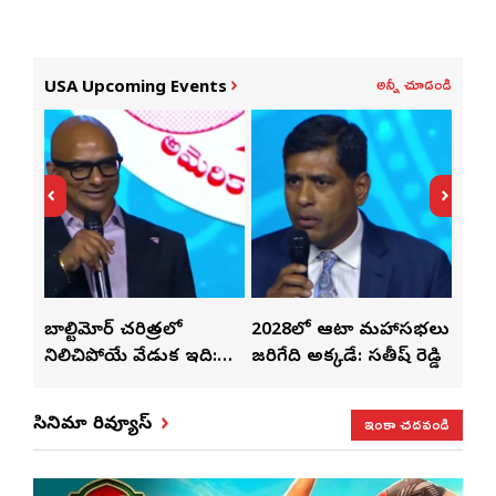
అన్నీ చూడండి
USA Upcoming Events
తో
బాల్టిమోర్ చరిత్రలో
2028లో ఆటా మహాసభలు
తెలు
ట్టి
నిలిచిపోయే వేడుక ఇది:
జరిగేది అక్కడే: సతీష్ రెడ్డి
చేస్తు
శ్రీధర్ బానాల
ఇంకా చదవండి
సినిమా రివ్యూస్