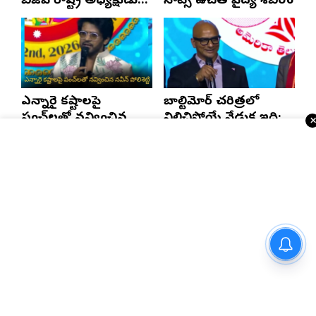
బీజేపీ రాష్ట్ర అధ్యక్షుడు
నాట్స్ ఉచిత వైద్య శిబిరం
ఎన్. రాంచందర్‌రావుకు
ఘన స్వాగతం
ఎన్నారై కష్టాలపై
బాల్టిమోర్ చరిత్రలో
పంచ్‌లతో నవ్వించిన
నిలిచిపోయే వేడుక ఇది:
నవీన్ పోలిశెట్టి
శ్రీధర్ బానాల
Telugu Times E-Paper
మెటాకు భారీ షాక్.. 5,400కోట్ల
జరీమానా విధించిన అమెరికా కోర్ట్..!