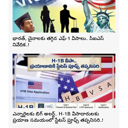
భారత్, చైనాలకు తగ్గిన ఎఫ్-1 వీసాలు.. సీఐఎస్
నివేదిక..!
ఎన్నారైలకు బిగ్ అలర్ట్.. H-1B వీసాదారులకు
ప్రయాణ సమయంలో స్టేటస్ ప్రూఫ్స్ తప్పనిసరి..!