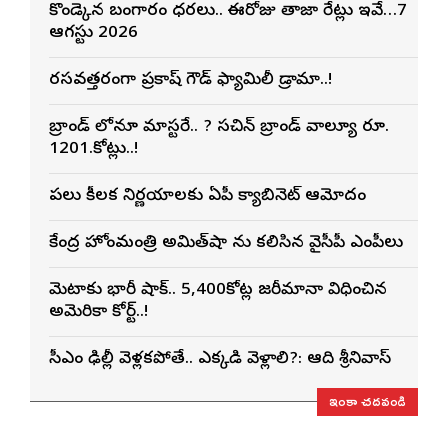
కొండెక్కిన బంగారం ధరలు.. ఈరోజు తాజా రేట్లు ఇవే…7
ఆగస్టు 2026
రసవత్తరంగా ప్రకాష్ గౌడ్ ఫ్యామిలీ డ్రామా..!
బ్రాండ్ లోనూ మాస్టరే.. ? సచిన్ బ్రాండ్ వాల్యూ రూ.
1201.కోట్లు..!
పలు కీలక నిర్ణయాలకు ఏపీ క్యాబినెట్ ఆమోదం
కేంద్ర హోంమంత్రి అమిత్‌షా ను కలిసిన వైసీపీ ఎంపీలు
మెటాకు భారీ షాక్.. 5,400కోట్ల జరీమానా విధించిన
అమెరికా కోర్ట్..!
సీఎం ఢిల్లీకి వెళ్లకపోతే.. ఎక్కడికి వెళ్లాలి?: ఆది శ్రీనివాస్
ఇంకా చదవండి