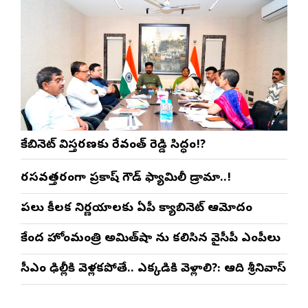
కేబినెట్ విస్తరణకు రేవంత్ రెడ్డి సిద్ధం!?
రసవత్తరంగా ప్రకాష్ గౌడ్ ఫ్యామిలీ డ్రామా..!
పలు కీలక నిర్ణయాలకు ఏపీ క్యాబినెట్ ఆమోదం
కేంద్ర హోంమంత్రి అమిత్‌షా ను కలిసిన వైసీపీ ఎంపీలు
సీఎం ఢిల్లీకి వెళ్లకపోతే.. ఎక్కడికి వెళ్లాలి?: ఆది శ్రీనివాస్