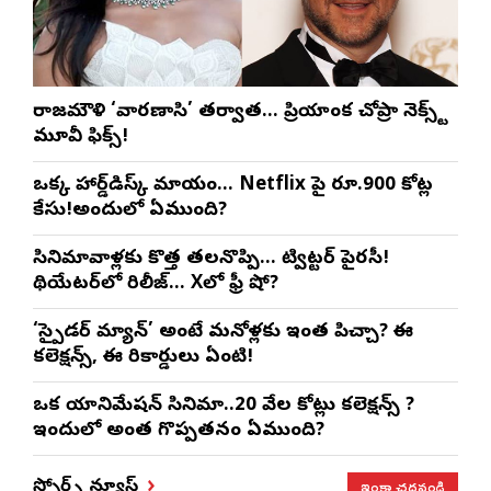
రాజమౌళి ‘వారణాసి’ తర్వాత… ప్రియాంక చోప్రా నెక్స్ట్
మూవీ ఫిక్స్!
ఒక్క హార్డ్‌డిస్క్ మాయం… Netflix పై రూ.900 కోట్ల
కేసు!అందులో ఏముంది?
సినిమావాళ్లకు కొత్త తలనొప్పి… ట్విట్టర్ పైరసీ!
థియేటర్‌లో రిలీజ్… Xలో ఫ్రీ షో?
‘స్పైడర్ మ్యాన్’ అంటే మనోళ్లకు ఇంత పిచ్చా? ఈ
కలెక్షన్స్, ఈ రికార్డులు ఏంటి!
ఒక యానిమేషన్ సినిమా..20 వేల కోట్లు కలెక్షన్స్ ?
ఇందులో అంత గొప్పతనం ఏముంది?
ఇంకా చదవండి
స్పోర్ట్స్ న్యూస్