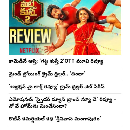
కామెడీనే ఆస్తి: ‘గట్ట కుస్తీ 2’OTT మూవి రివ్యూ
మైండ్ బ్లోయింగ్ క్రైమ్ థ్రిల్లర్.. ‘దంధా’
‘అబ్జెక్ష‌న్ మై లార్డ్ రివ్యూ’ క్రైమ్ థ్రిల్ల‌ర్ వెబ్ సిరీస్
ఎమోష‌న‌ల్‌: ‘స్పైడర్ మ్యాన్ బ్రాండ్ న్యూ డే’ రివ్యూ –
నో వే హోమ్‌ను మించేసిందా?
రొటీన్‌ కమర్షియల్‌ కథ ‘శ్రీనివాస మంగాపురం’