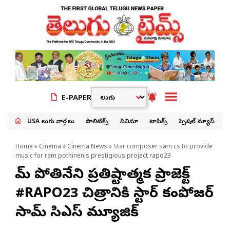
E-PAPER
USA తెలుగు వార్తలు
పాలిటిక్స్
సినిమా
టాపిక్స్
స్పెషల్ న్యూస్
Home
»
Cinema
»
Cinema News
» Star composer sam cs to provide
music for ram pothinenis prestigious project rapo23
రామ్ పోతినేని ప్రతిష్టాత్మక ప్రాజెక్ట్
#RAPO23 చిత్రానికి స్టార్ కంపోజర్
సామ్ సిఎస్ మ్యూజిక్