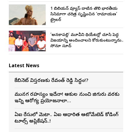
1 బిలియన్ వ్యూస్ దాటిన తొలి భారతీయ
సినిమాగా చరిత్ర సృష్టించిన ‘రామాయణ’
ట్రైలర్
‘అనకాపల్లి’ మూవీని థియేటర్లో చూసి పెద్ద
విజయాన్ని అందించాలని కోరుకుంటున్నాను..
సోనూ సూద్
Latest News
కేబినెట్ విస్తరణకు రేవంత్ రెడ్డి సిద్ధం!?
మునగ రహస్యం ఇదేనా! ఆకుల నుంచి జిగురు వరకు
ఇన్ని ఆరోగ్య ప్రయోజనాలా…
ఏఐ రేసులో మెటా.. ఏఐ ఆధారిత ఆటోమేటెడ్ కోడింగ్
టూల్స్ అప్లికేషన్..!