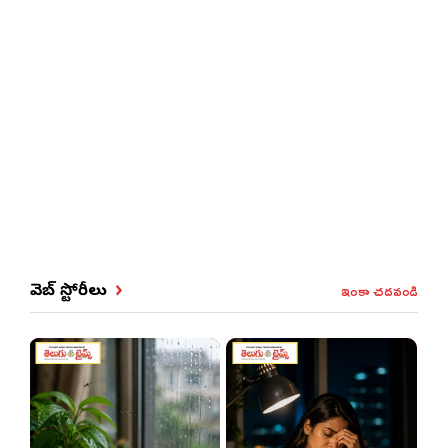
ఇంకా చదవండి
వెబ్ స్టోరీలు
శ
త
ప