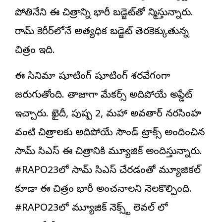
పోతినేని ఈ చిత్రాన్ని భారీ బడ్జెట్‌తో నిర్మిస్తున్నారు.
రామ్ కెరీర్‌లోనే అత్యధిక బడ్జెట్ తెరకెక్కుతున్న
చిత్రం ఇది.
ఈ సినిమా షూటింగ్ షూటింగ్ శరవేగంగా
జరుగుతోంది. తాజాగా మేకర్స్ అదిరిపోయే అప్డేట్
ఇచ్చారు. ఖైదీ, పుష్ప 2, మహా అవతార్ నరసింహ
వంటి చిత్రాలకు అదిరిపోయే సౌండ్ ట్రాక్స్ అందించిన
సామ్ సిఎస్ ఈ చిత్రానికి మ్యూజిక్ అందిస్తున్నారు.
#RAPO23లో సామ్ సిఎస్ చేరడంతో మ్యూజికల్
కూడా ఈ చిత్రం భారీ అంచనాలని నెలకొల్పింది.
#RAPO23లో మ్యూజిక్ నెక్స్ట్ లెవల్ లో