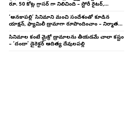
రూ. 50 కోట్ల గ్రాసర్ గా నిలిచింది – స్టోరీ రైటర్,
ప్రొడ్యూసర్ సాయి రాజేష్
‘అనకాపల్లి’ సినిమాని మంచి సందేశంతో కూడిన
యాక్షన్, ఫ్యామిలీ డ్రామాగా రూపొందించాం – నిర్మాతలు
త్రినాథరావు నక్కిన, కాండ్రేగుల నాయుడు
సినిమాల కంటే మైక్రో డ్రామాలను తీయడమే చాలా కష్టం
– ‘దందా’ డైరెక్ట‌ర్ ఆదిత్య దేవులపల్లి