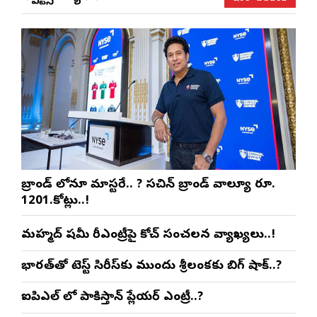
బ్రాండ్ లోనూ మాస్టరే.. ? సచిన్ బ్రాండ్ వాల్యూ రూ.
1201.కోట్లు..!
మహ్మద్ షమీ రీఎంట్రీపై కోచ్ సంచలన వ్యాఖ్యలు..!
భారత్‌తో టెస్ట్ సిరీస్‌కు ముందు శ్రీలంకకు బిగ్ షాక్..?
ఐపిఎల్ లో పాకిస్తాన్ ప్లేయర్ ఎంట్రీ..?