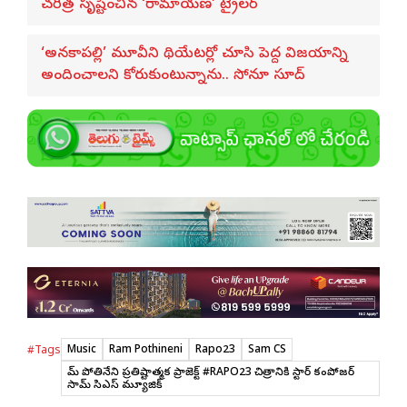
చరిత్ర సృష్టించిన ‘రామాయణ’ ట్రైలర్
‘అనకాపల్లి’ మూవీని థియేటర్లో చూసి పెద్ద విజయాన్ని
అందించాలని కోరుకుంటున్నాను.. సోనూ సూద్
Music
Ram Pothineni
Rapo23
Sam CS
#Tags
రామ్ పోతినేని ప్రతిష్టాత్మక ప్రాజెక్ట్ #RAPO23 చిత్రానికి స్టార్ కంపోజర్
సామ్ సిఎస్ మ్యూజిక్