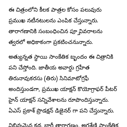
ఈ చిత్రంలోని కీలక పాత్రల కోసం పలువురు
ప్రముఖ నటీనటులను ఎంపిక చేస్తున్నారు.
తారాగణానికి సంబంధించిన పూర్తి వివరాలను
త్వరలో అధికారికంగా ప్రకటించనున్నారు.
అత్యున్నత స్థాయి సాంకేతిక బృందం ఈ చిత్రానికి
పని చేస్తోంది. జాతీయ అవార్డు గ్రహీత
తిరునావుకరసు (తిరు) సినిమాటోగ్రఫీ
అందిస్తుండగా, ప్రముఖ యాక్షన్ కొరియోగ్రాఫర్ పీటర్
హైన్ యాక్షన్ సన్నివేశాలను రూపొందిస్తున్నారు.
ఏఎస్ ప్రకాశ్ ప్రొడక్షన్ డిజైనర్ గా పని చేస్తున్నారు.
విభిన్నమైన కథ, భారీ తారాగణం, అగ్రశ్రేణి సాంకేతిక