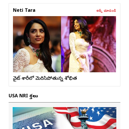
అన్నీ చూడండి
Neti Tara
వైట్ శారీలో మెరిసిపోతున్న శోభిత
USA NRI వార్తలు