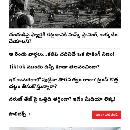
చంద్రుడిపై ఫ్యాక్టరీ కట్టడానికి మస్క్ ప్లానింగ్, అక్కడేం
చేయాలని?
ఆ రెండు వార్తలు…కలిపి చదివితే ఒక షాకింగ్ నిజం!
TikTok ముందు డిస్నీ కూడా తలవంచిందా?
ఇక అమెరికాలో పుట్టినా పౌరసత్వం రాదా? ట్రంప్ కొత్త
చట్టం తీసుకొస్తున్నారా?
వరుణ్ తేజ్‌ పై ఒత్తిడి తగ్గిందా? ఇదేం మీడియా లెక్క!
ఇంకా చదవండి
పాలిటిక్స్