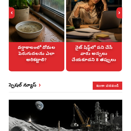
్
వర్షాకాలంలో దోమల
నైట్ షిఫ్ట్‌లో పని చేసే
పెరుగుదలను ఎలా
వారు అస్సలు
అరికట్టాలి?
చేయకూడని 8 తప్పులు
ఇంకా చదవండి
స్పెషల్ న్యూస్