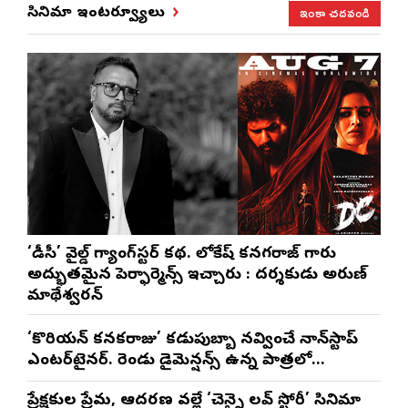
ఇంకా చదవండి
సినిమా ఇంటర్వ్యూలు
‘డీసీ’ వైల్డ్ గ్యాంగ్‌స్టర్ కథ. లోకేష్ కనగరాజ్ గారు
అద్భుతమైన పెర్ఫార్మెన్స్ ఇచ్చారు : దర్శకుడు అరుణ్
మాథేశ్వరన్
‘కొరియన్ కనకరాజు’ కడుపుబ్బా నవ్వించే నాన్‌స్టాప్
ఎంటర్‌టైనర్. రెండు డైమెన్షన్స్ ఉన్న పాత్రలో
నటించడం చాలా సంతృప్తినిచ్చింది : వరుణ్ తేజ్
ప్రేక్షకుల ప్రేమ, ఆదరణ వల్లే ‘చెన్నై లవ్ స్టోరీ’ సినిమా