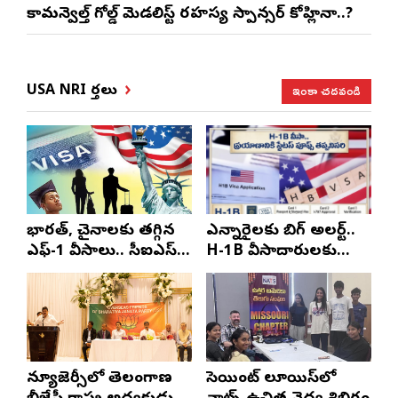
కామన్వెల్త్ గోల్డ్ మెడలిస్ట్ రహస్య స్పాన్సర్ కోహ్లినా..?
ఇంకా చదవండి
USA NRI వార్తలు
భారత్, చైనాలకు తగ్గిన
ఎన్నారైలకు బిగ్ అలర్ట్..
ఎఫ్-1 వీసాలు.. సీఐఎస్
H-1B వీసాదారులకు
నివేదిక..!
ప్రయాణ సమయంలో
స్టేటస్ ప్రూఫ్స్ తప్పనిసరి..!
న్యూజెర్సీలో తెలంగాణ
సెయింట్ లూయిస్‌లో