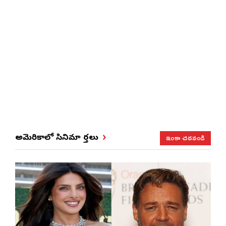
ఇంకా చదవండి
అమెరికాలో సినిమా వార్తలు