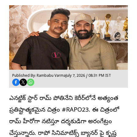
Published By: Rambabu Varma
July 7, 2026 / 08:31 PM IST
ఎనర్జిటిక్ స్టార్ రామ్ పోతినేని కెరీర్‌లోనే అత్యంత
ప్రతిష్టాత్మకమైన చిత్రం #
RAPO23
. ఈ చిత్రంలో
రామ్ హీరోగా నటిస్తూ దర్శకుడిగా అరంగేట్రం
చేస్తున్నారు. రాపో సినిమాటిక్స్ బ్యానర్ పై కృష్ణ