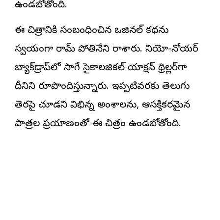
ఉండబోతోంది.
ఈ చిత్రానికి సంబంధించిన ఒరిజినల్ కథను
స్వయంగా రామ్ పోతినేని రాశారు. నియో-నోయర్
బ్యాక్‌డ్రాప్‌లో సాగే సైకాలజికల్ యాక్షన్ థ్రిల్లర్‌గా
దీనిని రూపొందిస్తున్నారు. ఇప్పటివరకు తెలుగు
తెరపై చూడని విభిన్న అంశాలను, ఆసక్తికరమైన
పాత్రల ప్రయాణంతో ఈ చిత్రం ఉండబోతోంది.