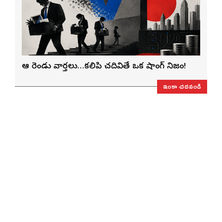
ఆ రెండు వార్తలు…కలిపి చదివితే ఒక షాకింగ్ నిజం!
ఇంకా చదవండి