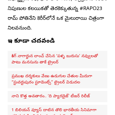
నిపుణుల కలయికతో తెరకెక్కుతున్న #RAPO23
రామ్ పోతినేని కెరీర్‌లోనే ఒక మైలురాయి చిత్రంగా
నిలవనుంది.
ఇవి కూడా చదవండి
కింగ్ నాగార్జున లాంచ్ చేసిన ‘పళ్ళ బురుసు’ నవ్వులతో
పాటు మనసును తాకే ట్రైలర్
ప్రముఖ దర్శకులు వేణు ఉడుగుల చేతుల మీదుగా
“స్టువర్టుపురం స్టూడెంట్స్” ట్రైలర్ విడుదల
నాని కొత్త అవతారం.. ‘ది ప్యారడైజ్’ టీజర్ రిలీజ్
1 బిలియన్ వ్యూస్ దాటిన తొలి భారతీయ సినిమాగా