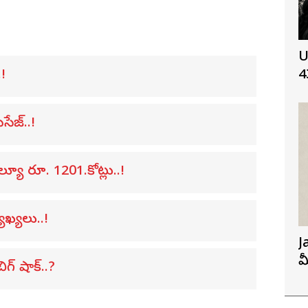
U
4
!
ేజ్..!
ల్యూ రూ. 1201.కోట్లు..!
ఖ్యలు..!
J
మ
ిగ్ షాక్..?