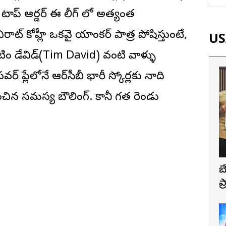
న టాప్ ఆర్డర్ ఈ లీగ్ లో అత్యంత
ాట్ కోహ్లీ ఒకవైపు యాంకర్ పాత్ర పోషిస్తుంటే,
USA
్, టిం డేవిడ్(Tim David) వంటి వాళ్ళు
ర్ ప్లేలోనే ఆర్‌సీబీ భారీ స్కోర్లకు పునాది
ేధించిన సమస్య బౌలింగ్. కానీ గత రెండు
బ
ప