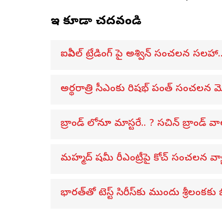
ఇవి కూడా చదవండి
ఐపీఎల్ ట్రేడింగ్ పై అశ్విన్ సంచలన సలహా..
అర్థరాత్రి సీఎంకు రిషభ్ పంత్ సంచలన మెస
బ్రాండ్ లోనూ మాస్టరే.. ? సచిన్ బ్రాండ్ వా
మహ్మద్ షమీ రీఎంట్రీపై కోచ్ సంచలన వ్యా
భారత్‌తో టెస్ట్ సిరీస్‌కు ముందు శ్రీలంకకు బ