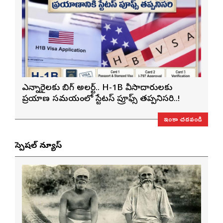
ఎన్నారైలకు బిగ్ అలర్ట్.. H-1B వీసాదారులకు
ప్రయాణ సమయంలో స్టేటస్ ప్రూఫ్స్ తప్పనిసరి..!
ఇంకా చదవండి
స్పెషల్ న్యూస్