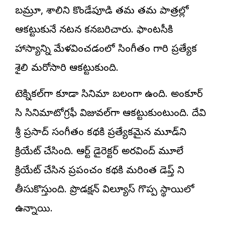
బమ్రూ, శాలిని కొండేపూడి తమ తమ పాత్రల్లో
ఆకట్టుకునే నటన కనబరిచారు. ఫాంటసీకి
హాస్యాన్ని మేళవించడంలో సింగీతం గారి ప్రత్యేక
శైలి మరోసారి ఆకట్టుకుంది.
టెక్నికల్‌గా కూడా సినిమా బలంగా ఉంది. అంకూర్
సి సినిమాటోగ్రఫీ విజువల్‌గా ఆకట్టుకుంటుంది. దేవి
శ్రీ ప్రసాద్ సంగీతం కథకి ప్రత్యేకమైన మూడ్‌ని
క్రియేట్ చేసింది. ఆర్ట్ డైరెక్టర్ అరవింద్ మూలే
క్రియేట్ చేసిన ప్రపంచం కథకి మరింత డెప్త్ ని
తీసుకొస్తుంది. ప్రొడక్షన్ విల్యూస్ గొప్ప స్థాయిలో
ఉన్నాయి.