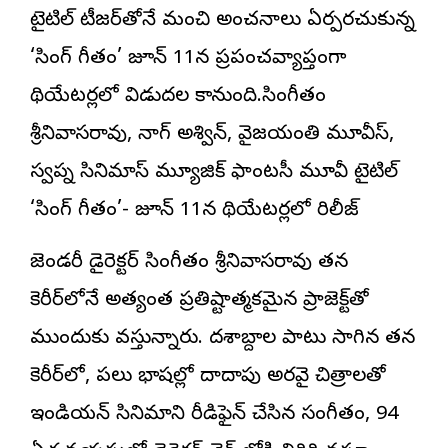
టైటిల్ టీజర్‌తోనే మంచి అంచనాలు ఏర్పరచుకున్న
‘సింగ్ గీతం’ జూన్ 11న ప్రపంచవ్యాప్తంగా
థియేటర్లలో విడుదల కానుంది.సింగీతం
శ్రీనివాసరావు, నాగ్ అశ్విన్, వైజయంతి మూవీస్,
స్వప్న సినిమాస్ మ్యూజిక్ ఫాంటసీ మూవీ టైటిల్
‘సింగ్ గీతం’- జూన్ 11న థియేటర్లలో రిలీజ్
లెజెండరీ డైరెక్టర్ సింగీతం శ్రీనివాసరావు తన
కెరీర్‌లోనే అత్యంత ప్రతిష్టాత్మకమైన ప్రాజెక్ట్‌తో
ముందుకు వస్తున్నారు. దశాబ్దాల పాటు సాగిన తన
కెరీర్‌లో, పలు భాషల్లో దాదాపు అరవై చిత్రాలతో
ఇండియన్ సినిమాని రీడిఫైన్ చేసిన సంగీతం, 94