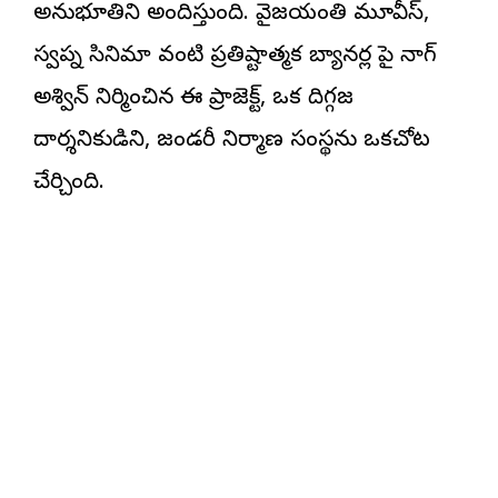
అనుభూతిని అందిస్తుంది. వైజయంతి మూవీస్,
స్వప్న సినిమా వంటి ప్రతిష్టాత్మక బ్యానర్ల పై నాగ్
అశ్విన్ నిర్మించిన ఈ ప్రాజెక్ట్, ఒక దిగ్గజ
దార్శనికుడిని, లెజండరీ నిర్మాణ సంస్థను ఒకచోట
చేర్చింది.