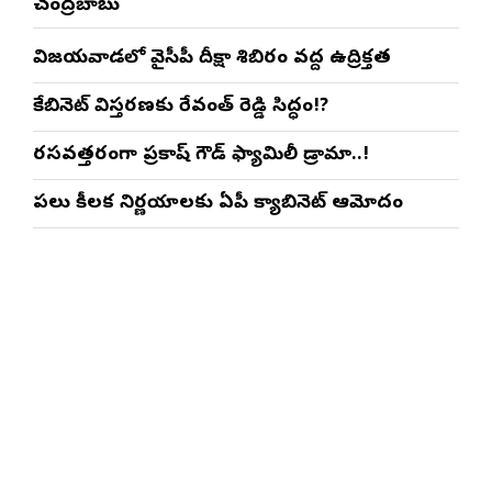
చంద్రబాబు
విజయవాడలో వైసీపీ దీక్షా శిబిరం వద్ద ఉద్రిక్తత
కేబినెట్ విస్తరణకు రేవంత్ రెడ్డి సిద్ధం!?
రసవత్తరంగా ప్రకాష్ గౌడ్ ఫ్యామిలీ డ్రామా..!
పలు కీలక నిర్ణయాలకు ఏపీ క్యాబినెట్ ఆమోదం