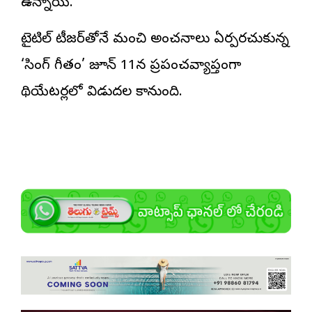
ఉన్నాయి.
టైటిల్ టీజర్‌తోనే మంచి అంచనాలు ఏర్పరచుకున్న
‘సింగ్ గీతం’ జూన్ 11న ప్రపంచవ్యాప్తంగా
థియేటర్లలో విడుదల కానుంది.