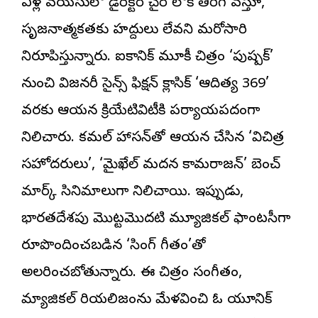
ఏళ్ల వయసులో డైరెక్టర్ చైర్ లోకి తిరిగి వస్తూ,
సృజనాత్మకతకు హద్దులు లేవని మరోసారి
నిరూపిస్తున్నారు. ఐకానిక్ మూకీ చిత్రం ‘పుష్పక్’
నుంచి విజనరీ సైన్స్ ఫిక్షన్ క్లాసిక్ ‘ఆదిత్య 369’
వరకు ఆయన క్రియేటివిటీకి పర్యాయపదంగా
నిలిచారు. కమల్ హాసన్‌తో ఆయన చేసిన ‘విచిత్ర
సహోదరులు’, ‘మైఖేల్ మదన కామరాజన్’ బెంచ్
మార్క్ సినిమాలుగా నిలిచాయి. ఇప్పుడు,
భారతదేశపు మొట్టమొదటి మ్యూజికల్ ఫాంటసీగా
రూపొందించబడిన ‘సింగ్ గీతం’తో
అలరించబోతున్నారు. ఈ చిత్రం సంగీతం,
మ్యాజికల్ రియలిజంను మేళవించి ఓ యూనిక్