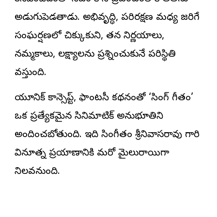
అడుగుపెడతాడు. అభివృద్ధి, పరిరక్షణ మధ్య జరిగే
సంఘర్షణలో చిక్కుకుని, తన నిర్ణయాలు,
నమ్మకాలు, లక్ష్యాలను ప్రశ్నించుకునే పరిస్థితి
వస్తుంది.
యూనిక్ కాన్సెప్ట్, ఫాంటసీ కథనంతో ‘సింగ్ గీతం’
ఒక ప్రత్యేకమైన సినిమాటిక్ అనుభూతిని
అందించబోతుంది. ఇది సింగీతం శ్రీనివాసరావు గారి
వినూత్న ప్రయాణానికి మరో మైలురాయిగా
నిలవనుంది.