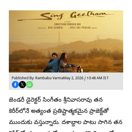
Published By: Rambabu Varma
May 2, 2026 / 10:48 AM IST
లెజెండరీ డైరెక్టర్ సింగీతం శ్రీనివాసరావు తన
కెరీర్‌లోనే అత్యంత ప్రతిష్టాత్మకమైన ప్రాజెక్ట్‌తో
ముందుకు వస్తున్నారు. దశాబ్దాల పాటు సాగిన తన