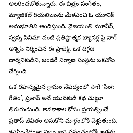
అలరించబోతున్నారు. ఈ చిత్రం సంగీతం,
మ్యాజికల్ రియలిజంను మేళవించి ఓ యూనిక్
అనుభూతిని అందిస్తుంది. వైజయంతి మూవీస్,
స్వప్న సినిమా వంటి ప్రతిష్టాత్మక బ్యానర్ల పై నాగ్
అశ్విన్ నిర్మించిన ఈ ప్రాజెక్ట్, ఒక దిగ్గజ
దార్శనికుడిని, లెజండరీ నిర్మాణ సంస్థను ఒకచోట
చేర్చింది.
ఒక రహస్యమైన గ్రామం నేపథ్యంలో సాగే ‘సింగ్
గీతం’, ప్రతాప్ అనే యువకుడి కథ చుట్టూ
తిరుగుతుంది. అవకాశాల కోసం ప్రయత్నించే
ప్రతాప్ జీవితం అనుకోని మార్గంలోకి వెళ్లుతుంది.
కనిపించేదంతా నిజం కాని ప్రపంచంలోకి అతను