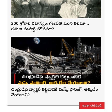
300 శ్లోకాల రహస్యం: గణపతి ముని కలమా…
రమణ మహర్షి మౌనమా?
చంద్రుడిపై ఫ్యాక్టరీ కట్టడానికి మస్క్ ప్లానింగ్, అక్కడేం
చేయాలని?
ఇంకా చదవండి