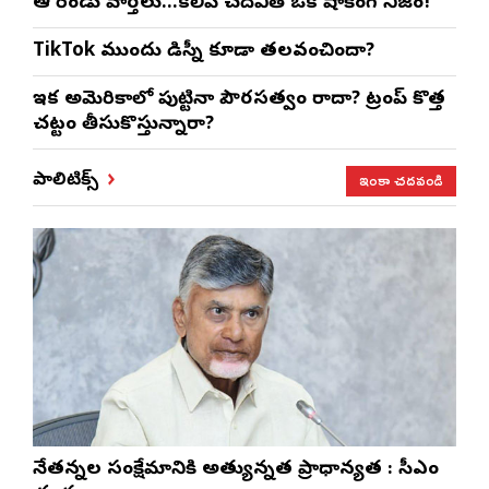
ఆ రెండు వార్తలు…కలిపి చదివితే ఒక షాకింగ్ నిజం!
TikTok ముందు డిస్నీ కూడా తలవంచిందా?
ఇక అమెరికాలో పుట్టినా పౌరసత్వం రాదా? ట్రంప్ కొత్త
చట్టం తీసుకొస్తున్నారా?
ఇంకా చదవండి
పాలిటిక్స్
నేతన్నల సంక్షేమానికి అత్యున్నత ప్రాధాన్యత : సీఎం