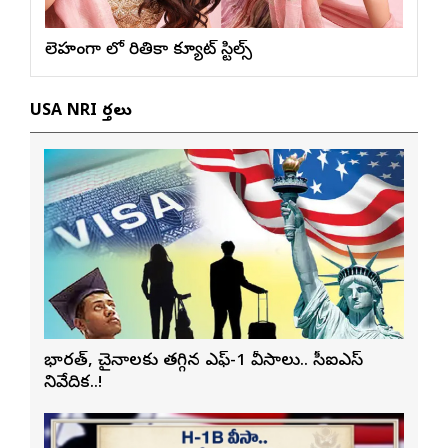
లెహంగా లో రితికా క్యూట్ స్టిల్స్
USA NRI వార్తలు
భారత్, చైనాలకు తగ్గిన ఎఫ్-1 వీసాలు.. సీఐఎస్
నివేదిక..!