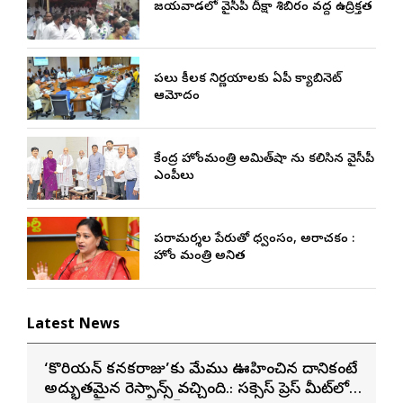
విజయవాడలో వైసీపీ దీక్షా శిబిరం వద్ద ఉద్రిక్తత
పలు కీలక నిర్ణయాలకు ఏపీ క్యాబినెట్
ఆమోదం
కేంద్ర హోంమంత్రి అమిత్‌షా ను కలిసిన వైసీపీ
ఎంపీలు
పరామర్శల పేరుతో విధ్వంసం, అరాచకం :
హోం మంత్రి అనిత
Latest News
‘కొరియన్ కనకరాజు’కు మేము ఊహించిన దానికంటే
అద్భుతమైన రెస్పాన్స్ వచ్చింది.: సక్సెస్ ప్రెస్ మీట్‌లో