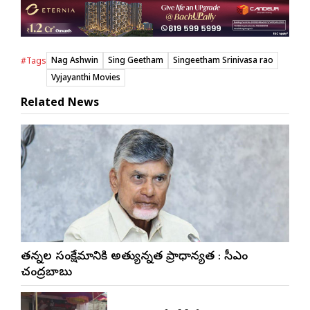
Nag Ashwin
Sing Geetham
Singeetham Srinivasa rao
#Tags
Vyjayanthi Movies
Related News
నేతన్నల సంక్షేమానికి అత్యున్నత ప్రాధాన్యత : సీఎం
చంద్రబాబు