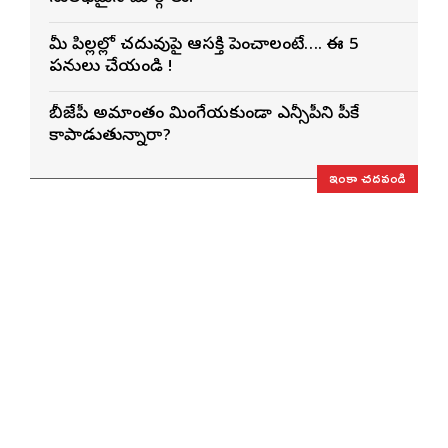
మీ పిల్లల్లో చదువుపై ఆసక్తి పెంచాలంటే…. ఈ 5
పనులు చేయండి !
బీజేపీ అమాంతం మింగేయకుండా ఎన్సీపీని పీకే
కాపాడుతున్నారా?
ఇంకా చదవండి