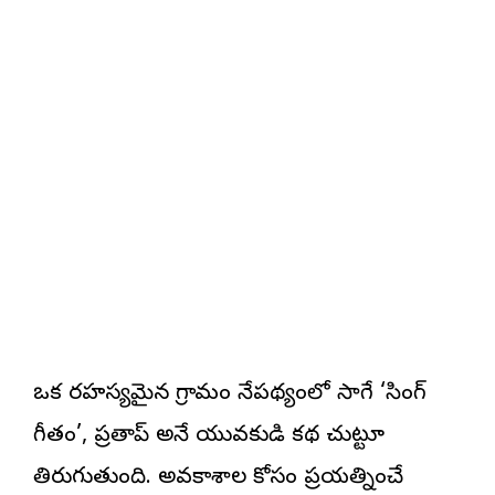
ఒక రహస్యమైన గ్రామం నేపథ్యంలో సాగే ‘సింగ్
గీతం’, ప్రతాప్ అనే యువకుడి కథ చుట్టూ
తిరుగుతుంది. అవకాశాల కోసం ప్రయత్నించే