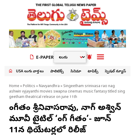
E-PAPER
USA తెలుగు వార్తలు
పాలిటిక్స్
సినిమా
టాపిక్స్
స్పెషల్ న్యూస్
Home
»
Politics
»
Navyandhra
» Singeetham srinivasa rao nag
ashwin vyjayanthi movies swapna cinemas music fantasy titled sing
geetham theatrical release on june 11th
సింగీతం శ్రీనివాసరావు, నాగ్ అశ్విన్
మూవీ టైటిల్ ‘సింగ్ గీతం’- జూన్
11న థియేటర్లలో రిలీజ్