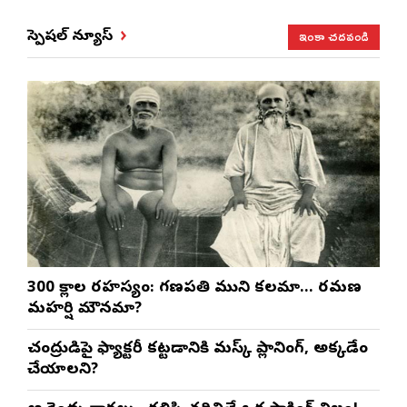
ఇంకా చదవండి
స్పెషల్ న్యూస్
300 శ్లోకాల రహస్యం: గణపతి ముని కలమా… రమణ
మహర్షి మౌనమా?
చంద్రుడిపై ఫ్యాక్టరీ కట్టడానికి మస్క్ ప్లానింగ్, అక్కడేం
చేయాలని?