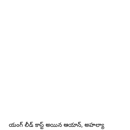
యంగ్ లీడ్ కాస్ట్ అయిన ఆయాన్, అహల్యా