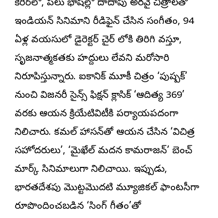
కెరీర్‌లో, పలు భాషల్లో దాదాపు అరవై చిత్రాలతో
ఇండియన్ సినిమాని రీడిఫైన్ చేసిన సంగీతం, 94
ఏళ్ల వయసులో డైరెక్టర్ చైర్ లోకి తిరిగి వస్తూ,
సృజనాత్మకతకు హద్దులు లేవని మరోసారి
నిరూపిస్తున్నారు. ఐకానిక్ మూకీ చిత్రం ‘పుష్పక్’
నుంచి విజనరీ సైన్స్ ఫిక్షన్ క్లాసిక్ ‘ఆదిత్య 369’
వరకు ఆయన క్రియేటివిటీకి పర్యాయపదంగా
నిలిచారు. కమల్ హాసన్‌తో ఆయన చేసిన ‘విచిత్ర
సహోదరులు’, ‘మైఖేల్ మదన కామరాజన్’ బెంచ్
మార్క్ సినిమాలుగా నిలిచాయి. ఇప్పుడు,
భారతదేశపు మొట్టమొదటి మ్యూజికల్ ఫాంటసీగా
రూపొందించబడిన ‘సింగ్ గీతం’తో