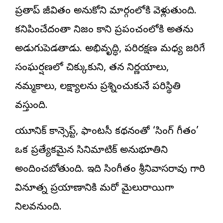
ప్రతాప్ జీవితం అనుకోని మార్గంలోకి వెళ్లుతుంది.
కనిపించేదంతా నిజం కాని ప్రపంచంలోకి అతను
అడుగుపెడతాడు. అభివృద్ధి, పరిరక్షణ మధ్య జరిగే
సంఘర్షణలో చిక్కుకుని, తన నిర్ణయాలు,
నమ్మకాలు, లక్ష్యాలను ప్రశ్నించుకునే పరిస్థితి
వస్తుంది.
యూనిక్ కాన్సెప్ట్, ఫాంటసీ కథనంతో ‘సింగ్ గీతం’
ఒక ప్రత్యేకమైన సినిమాటిక్ అనుభూతిని
అందించబోతుంది. ఇది సింగీతం శ్రీనివాసరావు గారి
వినూత్న ప్రయాణానికి మరో మైలురాయిగా
నిలవనుంది.