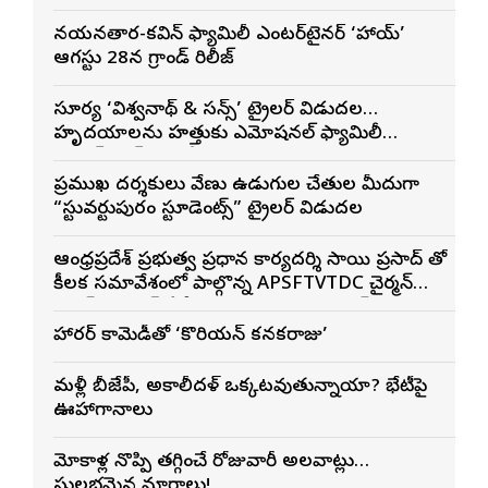
మెగా ప్రిన్స్ వరుణ్ తేజ్
నయనతార-కవిన్ ఫ్యామిలీ ఎంటర్‌టైనర్ ‘హాయ్’
ఆగస్టు 28న గ్రాండ్ రిలీజ్
సూర్య ‘విశ్వనాథ్ & సన్స్’ ట్రైలర్ విడుదల…
హృదయాలను హత్తుకునే ఎమోషనల్ ఫ్యామిలీ
ఎంటర్‌టైనర్‌గా భారీ అంచనాలు
ప్రముఖ దర్శకులు వేణు ఉడుగుల చేతుల మీదుగా
“స్టువర్టుపురం స్టూడెంట్స్” ట్రైలర్ విడుదల
ఆంధ్రప్రదేశ్ ప్రభుత్వ ప్రధాన కార్యదర్శి సాయి ప్రసాద్ తో
కీలక సమావేశంలో పాల్గొన్న APSFTVTDC చైర్మన్
భరత్ భూషణ్, ఏపీ ఎఫ్డిసి ఎండి విశ్వనాథన్, పలు
శాఖల అధికారులు
హారర్ కామెడీతో ‘కొరియన్ కనకరాజు’
మళ్లీ బీజేపీ, అకాలీదళ్ ఒక్కటవుతున్నాయా? భేటీపై
ఊహాగానాలు
మోకాళ్ల నొప్పి తగ్గించే రోజువారీ అలవాట్లు…
సులభమైన మార్గాలు!