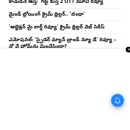
కామెడీనే ఆస్తి: ‘గట్ట కుస్తీ 2’OTT మూవి రివ్యూ
మైండ్ బ్లోయింగ్ క్రైమ్ థ్రిల్లర్.. ‘దంధా’
‘అబ్జెక్ష‌న్ మై లార్డ్ రివ్యూ’ క్రైమ్ థ్రిల్ల‌ర్ వెబ్ సిరీస్
ఎమోష‌న‌ల్‌: ‘స్పైడర్ మ్యాన్ బ్రాండ్ న్యూ డే’ రివ్యూ –
నో వే హోమ్‌ను మించేసిందా?
రొటీన్‌ కమర్షియల్‌ కథ ‘శ్రీనివాస మంగాపురం’
ఇంకా చదవండి
సినిమా ఇంటర్వ్యూలు
నయనతార-కవిన్ ఫ్యామిలీ
ఎంటర్‌టైనర్ ‘హాయ్’ ఆగస్టు 28న
గ్రాండ్ రిలీజ్