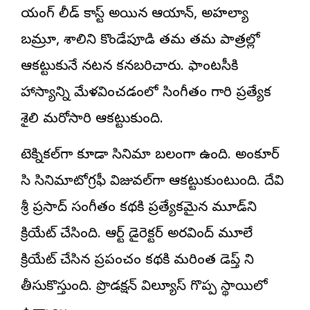
యంగ్ లీడ్ కాస్ట్ అయిన ఆయాన్, అహల్యా
బమ్రూ, శాలిని కొండేపూడి తమ తమ పాత్రల్లో
ఆకట్టుకునే నటన కనబరిచారు. ఫాంటసీకి
హాస్యాన్ని మేళవించడంలో సింగీతం గారి ప్రత్యేక
శైలి మరోసారి ఆకట్టుకుంది.
టెక్నికల్‌గా కూడా సినిమా బలంగా ఉంది. అంకూర్
సి సినిమాటోగ్రఫీ విజువల్‌గా ఆకట్టుకుంటుంది. దేవి
శ్రీ ప్రసాద్ సంగీతం కథకి ప్రత్యేకమైన మూడ్‌ని
క్రియేట్ చేసింది. ఆర్ట్ డైరెక్టర్ అరవింద్ మూలే
క్రియేట్ చేసిన ప్రపంచం కథకి మరింత డెప్త్ ని
తీసుకొస్తుంది. ప్రొడక్షన్ విల్యూస్ గొప్ప స్థాయిలో