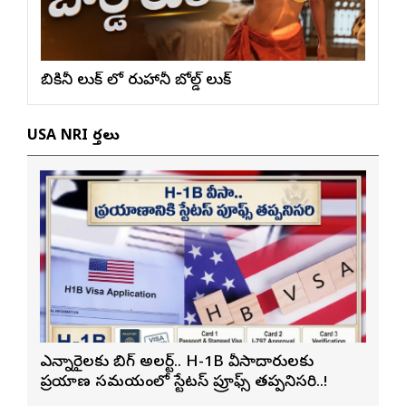
బికినీ లుక్ లో రుహానీ బోల్డ్ లుక్
USA NRI వార్తలు
ఎన్నారైలకు బిగ్ అలర్ట్.. H-1B వీసాదారులకు
ప్రయాణ సమయంలో స్టేటస్ ప్రూఫ్స్ తప్పనిసరి..!