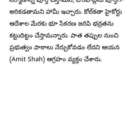
నిర్మాణాన్ని పూర్తి చేస్తామని, చొరబాట్లను పూర్తిగా
అరికడతామని హామీ ఇచ్చారు. కోల్‌కతా హైకోర్టు
ఆదేశాల మేరకు భూ సేకరణ జరిపి భద్రతను
కట్టుదిట్టం చేస్తామన్నారు. పాత తప్పుల నుంచి
ప్రభుత్వం పాఠాలు నేర్చుకోవడం లేదని ఆయన
(Amit Shah) ఆగ్రహం వ్యక్తం చేశారు.