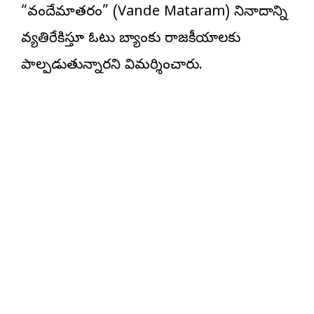
“వందేమాతరం” (Vande Mataram) నినాదాన్ని
వ్యతిరేకిస్తూ ఓటు బ్యాంకు రాజకీయాలకు
పాల్పడుతున్నారని విమర్శించారు.