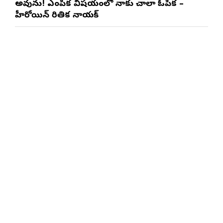
అవును! ఎంపిక విషయంలో నాకు చాలా ఓపిక –
హీరోయిన్ రితిక నాయక్