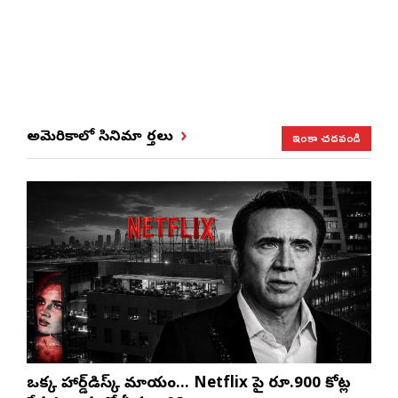
ఇంకా చదవండి
అమెరికాలో సినిమా వార్తలు
ఒక్క హార్డ్‌డిస్క్ మాయం… Netflix పై రూ.900 కోట్ల