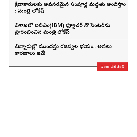
క్రీడాకారులకు అవసరమైన సంపూర్ణ మద్దతు అందిస్తాం
: మంత్రి లోకేష్
విశాఖలో ఐబీఎం(IBM) ఫ్యూచర్ నౌ సెంటర్‌ను
ప్రారంభించిన మంత్రి లోకేష్
చిన్నారుల్లో ముందస్తు రజస్వల భయం.. అసలు
కారణాలు ఇవే!
ఇంకా చదవండి