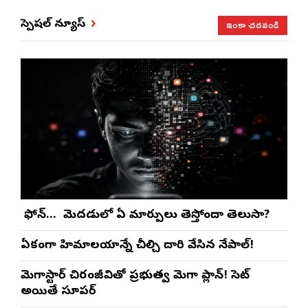
ఇంకా చదవండి
స్పెషల్ న్యూస్
మీ ఫోన్… మీ మెదడులో ఏ మార్పులు తెస్తోందా తెలుసా?
ఏకంగా హిమాలయాన్నే చీల్చి దారి వేసిన నేపాల్!
మెగాస్టార్ చిరంజీవితో ప్రభుత్వ మెగా ప్లాన్! సెట్
అయితే సూపర్