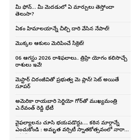
మీ ఫోన్… మీ మెదడులో ఏ మార్పులు తెస్తోందా
తెలుసా?
ఏకంగా హిమాలయాన్నే చీల్చి దారి వేసిన నేపాల్!
మొక్కల ఆకులు మెరిపించే సీక్రెట్!
06 ఆగస్టు 2026 రాశిఫలాలు.. త్రిగ్రాహి యోగం కలిసొచ్చే
రాశులు ఇవే!
మెగాస్టార్ చిరంజీవితో ప్రభుత్వ మెగా ప్లాన్! సెట్ అయితే
సూపర్
అమెరికా రాయబారి సెర్జియో గోర్‌తో ముఖ్యమంత్రి
ఎ.రేవంత్ రెడ్డి భేటీ
వైఫల్యాలను చూసి భయపడొద్దు…. కఠిన మార్గాన్నే
ఎంచుకోండి : అమృత వర్సిటీ స్నాతకోత్సవంలో నారా
లోకేశ్