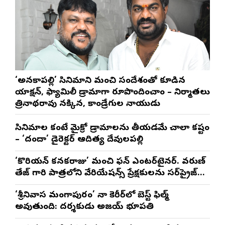
‘అనకాపల్లి’ సినిమాని మంచి సందేశంతో కూడిన
యాక్షన్, ఫ్యామిలీ డ్రామాగా రూపొందించాం – నిర్మాతలు
త్రినాథరావు నక్కిన, కాండ్రేగుల నాయుడు
సినిమాల కంటే మైక్రో డ్రామాలను తీయడమే చాలా కష్టం
– ‘దందా’ డైరెక్ట‌ర్ ఆదిత్య దేవులపల్లి
‘కొరియన్ కనకరాజు’ మంచి ఫన్ ఎంటర్‌టైనర్. వరుణ్
తేజ్ గారి పాత్రలోని వేరియేషన్స్ ప్రేక్షకులను సర్‌ప్రైజ్
చేస్తాయి : దర్శకుడు మేర్లపాక గాంధీ
‘శ్రీనివాస మంగాపురం’ నా కెరీర్‌లో బెస్ట్ ఫిల్మ్
అవుతుంది: దర్శకుడు అజయ్ భూపతి