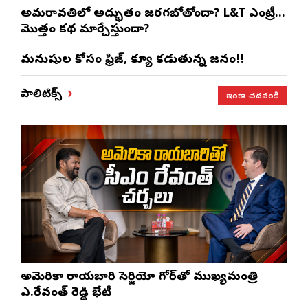
అమరావతిలో అద్భుతం జరగబోతోందా? L&T ఎంట్రీ…
మొత్తం కథ మార్చేస్తుందా?
మనుషుల కోసం ఫ్రిజ్, క్యూ కడుతున్న జనం!!
ఇంకా చదవండి
పాలిటిక్స్
అమెరికా రాయబారి సెర్జియో గోర్‌తో ముఖ్యమంత్రి
ఎ.రేవంత్ రెడ్డి భేటీ