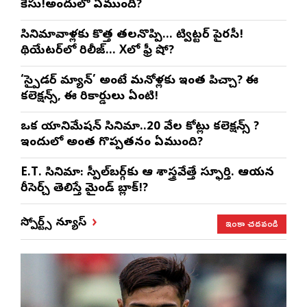
కేసు!అందులో ఏముంది?
సినిమావాళ్లకు కొత్త తలనొప్పి… ట్విట్టర్ పైరసీ!
థియేటర్‌లో రిలీజ్… Xలో ఫ్రీ షో?
‘స్పైడర్ మ్యాన్’ అంటే మనోళ్లకు ఇంత పిచ్చా? ఈ
కలెక్షన్స్, ఈ రికార్డులు ఏంటి!
ఒక యానిమేషన్ సినిమా..20 వేల కోట్లు కలెక్షన్స్ ?
ఇందులో అంత గొప్పతనం ఏముంది?
E.T. సినిమా: స్పీల్‌బర్గ్‌కు ఆ శాస్త్రవేత్తే స్ఫూర్తి. ఆయన
రీసెర్చ్ తెలిస్తే మైండ్ బ్లాక్!?
ఇంకా చదవండి
స్పోర్ట్స్ న్యూస్