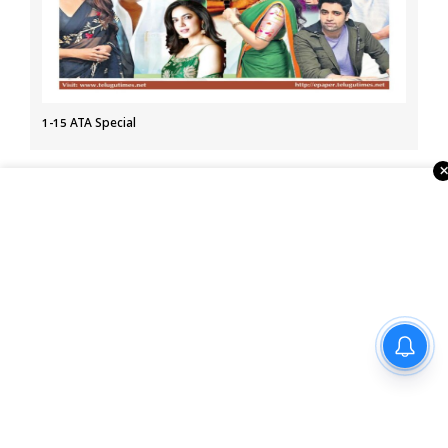
1-15 ATA Special
About Us
Telugu Times, founded in 2003, is the first global Telugu
newspaper in the USA. It serves the NRI Telugu community
through print, ePaper, portal, YouTube, and social media.
With strong ties to associations, temples, and businesses,
it also organizes events and Business Excellence Awards,
making it a leading Telugu media house in the USA.
అమెరికా రాయబారి సెర్జియో గోర్‌తో
ముఖ్యమంత్రి ఎ.రేవంత్ రెడ్డి భేటీ