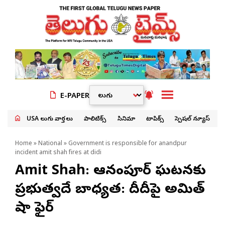
E-PAPER
USA తెలుగు వార్తలు
పాలిటిక్స్
సినిమా
టాపిక్స్
స్పెషల్ న్యూస్
Home
»
National
» Government is responsible for anandpur
incident amit shah fires at didi
Amit Shah: ఆనంద్‌పూర్ ఘటనకు
ప్రభుత్వదే బాధ్యత: దీదీపై అమిత్
షా ఫైర్