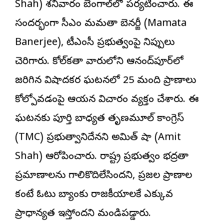
Shah) శనివారం బెంగాల్‌లో పర్యటించారు. ఈ
సందర్భంగా సీఎం మమతా బెనర్జీ (Mamata
Banerjee), టీఎంసీ ప్రభుత్వంపై నిప్పులు
చెరిగారు. కోల్‌కతా శివారులోని ఆనంద్‌పూర్‌లో
జరిగిన విషాదకర ఘటనలో 25 మంది ప్రాణాలు
కోల్పోవడంపై ఆయన విచారం వ్యక్తం చేశారు. ఈ
ఘటనకు పూర్తి బాధ్యత తృణమూల్ కాంగ్రెస్
(TMC) ప్రభుత్వానిదేనని అమిత్ షా (Amit
Shah) ఆరోపించారు. రాష్ట్ర ప్రభుత్వం భద్రతా
ప్రమాణాలను గాలికొదిలేసిందని, ప్రజల ప్రాణాల
కంటే ఓటు బ్యాంకు రాజకీయాలకే ఎక్కువ
ప్రాధాన్యత ఇస్తోందని మండిపడ్డారు.