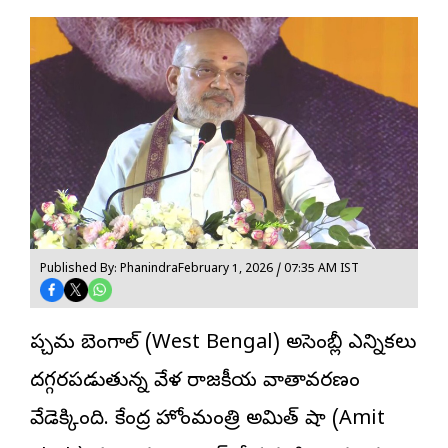
Published By: Phanindra
February 1, 2026 / 07:35 AM IST
పశ్చిమ బెంగాల్ (West Bengal) అసెంబ్లీ ఎన్నికలు
దగ్గరపడుతున్న వేళ రాజకీయ వాతావరణం
వేడెక్కింది. కేంద్ర హోంమంత్రి అమిత్ షా (Amit