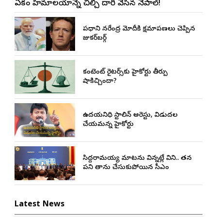
ఏకంగా హిమాలయాన్నే చీల్చి దారి వేసిన నేపాల్!
ప్రధాని నరేంద్ర మోదీకి క్షమాపణలు చెప్పిన
జుకర్‌బర్గ్
కంటెంట్ రైటర్స్‌కు హైకోర్టు తీర్పు
షాకిచ్చిందా?
ఉదయనిధి స్టాలిన్ అరెస్టు, విడుదల
చేయమన్న హైకోర్టు
సిద్దరామయ్య మాటను విన్నట్లే విని.. తన
పని తాను చేసుకుపోయిన సీఎం
Latest News