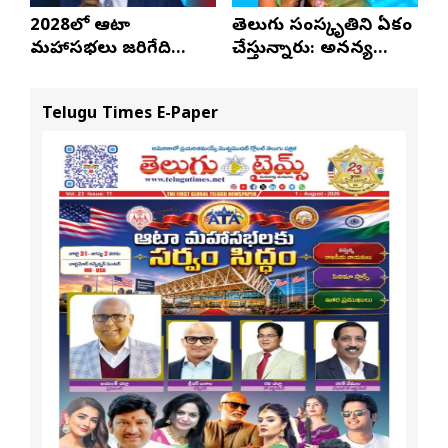
2028లో ఆటా
తెలుగు సంస్కృతిని ఏకం
మహాసభలు జరిగేది
చేస్తున్నారు: అనన్య
అక్కడే: సతీష్ రెడ్డి
నాగళ్ల
Telugu Times E-Paper