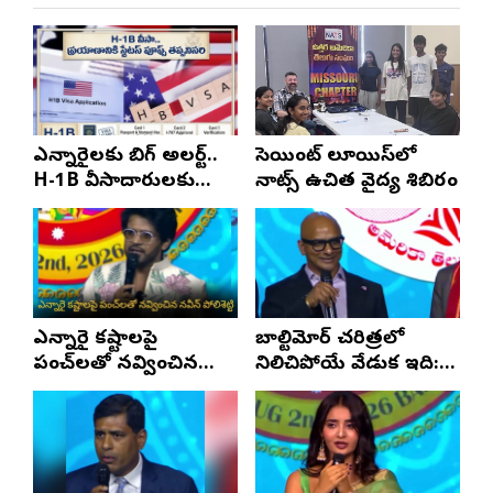
ఎన్నారైలకు బిగ్ అలర్ట్..
సెయింట్ లూయిస్‌లో
H-1B వీసాదారులకు
నాట్స్ ఉచిత వైద్య శిబిరం
ప్రయాణ సమయంలో
స్టేటస్ ప్రూఫ్స్ తప్పనిసరి..!
ఎన్నారై కష్టాలపై
బాల్టిమోర్ చరిత్రలో
పంచ్‌లతో నవ్వించిన
నిలిచిపోయే వేడుక ఇది:
నవీన్ పోలిశెట్టి
శ్రీధర్ బానాల