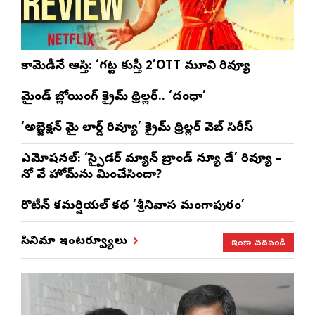
కామెడీనే ఆస్తి: ‘గట్ట కుస్తీ 2’OTT మూవి రివ్యూ
మైండ్ బ్లోయింగ్ క్రైమ్ థ్రిల్లర్.. ‘దంధా’
‘అబ్జెక్ష‌న్ మై లార్డ్ రివ్యూ’ క్రైమ్ థ్రిల్ల‌ర్ వెబ్ సిరీస్
ఎమోష‌న‌ల్‌: ‘స్పైడర్ మ్యాన్ బ్రాండ్ న్యూ డే’ రివ్యూ –
నో వే హోమ్‌ను మించేసిందా?
రొటీన్‌ కమర్షియల్‌ కథ ‘శ్రీనివాస మంగాపురం’
ఇంకా చదవండి
సినిమా ఇంటర్వ్యూలు