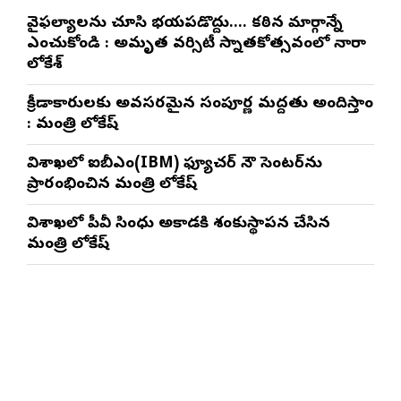
వైఫల్యాలను చూసి భయపడొద్దు…. కఠిన మార్గాన్నే
ఎంచుకోండి : అమృత వర్సిటీ స్నాతకోత్సవంలో నారా
లోకేశ్
క్రీడాకారులకు అవసరమైన సంపూర్ణ మద్దతు అందిస్తాం
: మంత్రి లోకేష్
విశాఖలో ఐబీఎం(IBM) ఫ్యూచర్ నౌ సెంటర్‌ను
ప్రారంభించిన మంత్రి లోకేష్
విశాఖలో పీవీ సింధు అకాడమీకి శంకుస్థాపన చేసిన
మంత్రి లోకేష్