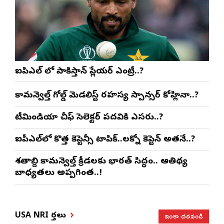
ఐపిఎల్ లో పాకిస్తాన్ ప్లేయర్ ఎంట్రీ..?
కామన్వెల్త్ గోల్డ్ మెడలిస్ట్ రహస్య స్పాన్సర్ కోహ్లినా..?
టీమిండియా చీఫ్ సెలెక్టర్ పదవికి ఎసరు..?
ఐపీఎల్‌లో కొత్త కెప్టెన్సీ టాపిక్..లక్నో కెప్టెన్ అతనే..?
శతాబ్ది కామన్వెల్త్ క్రీడలకు భారత్ సిద్ధం.. ఆతిథ్య
బాధ్యతలు అప్పగింత..!
ఇంకా చదవండి
USA NRI వార్తలు