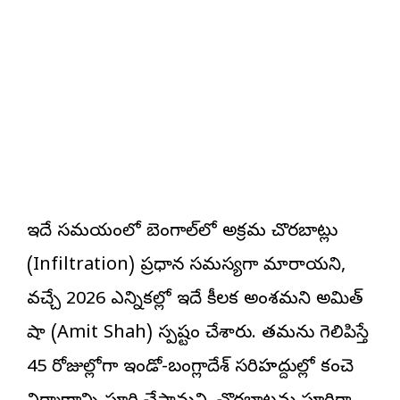
ఇదే సమయంలో బెంగాల్‌లో అక్రమ చొరబాట్లు
(Infiltration) ప్రధాన సమస్యగా మారాయని,
వచ్చే 2026 ఎన్నికల్లో ఇదే కీలక అంశమని అమిత్
షా (Amit Shah) స్పష్టం చేశారు. తమను గెలిపిస్తే
45 రోజుల్లోగా ఇండో-బంగ్లాదేశ్ సరిహద్దుల్లో కంచె