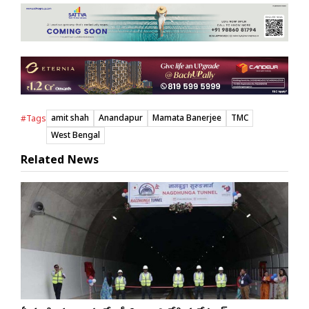
amit shah
Anandapur
Mamata Banerjee
TMC
#Tags
West Bengal
Related News