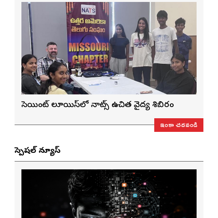
సెయింట్ లూయిస్‌లో నాట్స్ ఉచిత వైద్య శిబిరం
ఇంకా చదవండి
స్పెషల్ న్యూస్