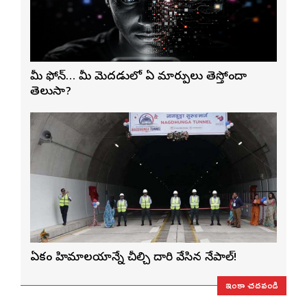
మీ ఫోన్… మీ మెదడులో ఏ మార్పులు తెస్తోందా
తెలుసా?
ఏకంగా హిమాలయాన్నే చీల్చి దారి వేసిన నేపాల్!
ఇంకా చదవండి