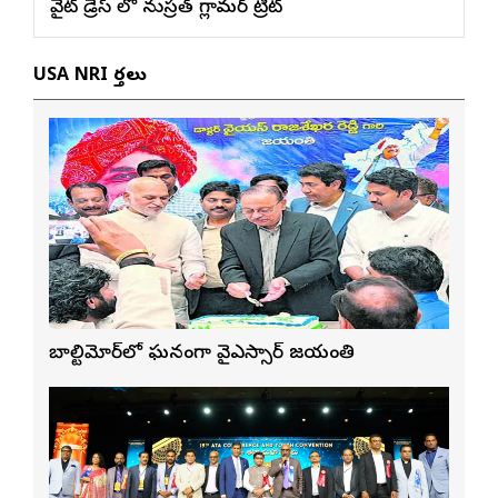
వైట్ డ్రెస్ లో నుస్ర‌త్ గ్లామ‌ర్ ట్రీట్
USA NRI వార్తలు
బాల్టిమోర్‌లో ఘనంగా వైఎస్సార్‌ జయంతి