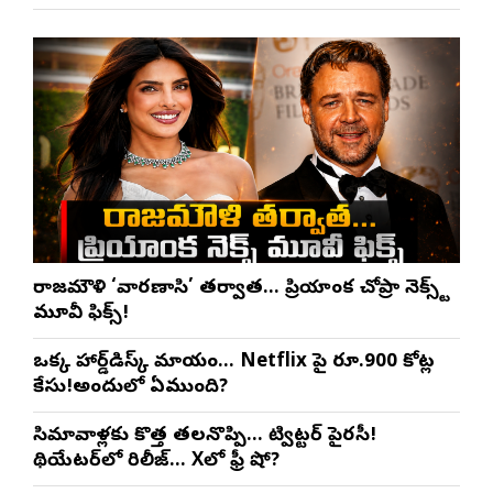
రాజమౌళి ‘వారణాసి’ తర్వాత… ప్రియాంక చోప్రా నెక్స్ట్
మూవీ ఫిక్స్!
ఒక్క హార్డ్‌డిస్క్ మాయం… Netflix పై రూ.900 కోట్ల
కేసు!అందులో ఏముంది?
సినిమావాళ్లకు కొత్త తలనొప్పి… ట్విట్టర్ పైరసీ!
థియేటర్‌లో రిలీజ్… Xలో ఫ్రీ షో?