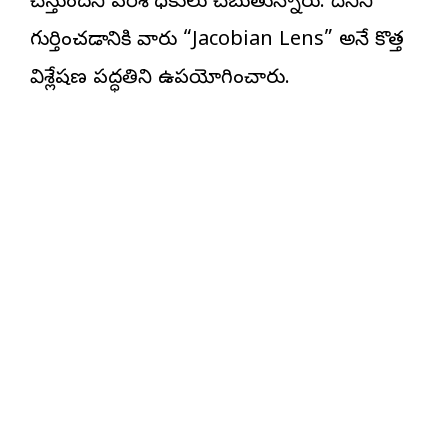
చేస్తుందని పరిశోధకులు చెబుతున్నారు. దీనిని
గుర్తించడానికి వారు “Jacobian Lens” అనే కొత్త
విశ్లేషణ పద్ధతిని ఉపయోగించారు.