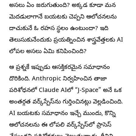
అసలు ఏం జరుగుతుంది? అక్కడ కూడా మన
మెదడులాగానే బయటకు చెప్పని ఆలోచనలను
దాచుకునే ఓ రహస్య స్థలం ఉంటుందా? ఇది
తెలుసుకునేందుకు ప్రయత్నించిన శాస్త్రవేత్తలకు AI
లోపల అసలు ఏమి కనిపించింది?
ఆ ప్రశ్నకే ఇప్పుడు ఆసక్తికరమైన సమాధానం
దొరికింది. Anthropic నిర్వహించిన తాజా
పరిశోధనలో Claude AIలో “J-Space” అనే ఒక
అంతర్గత వర్క్‌స్పేస్‌ను గుర్తించినట్లు వెల్లడించింది.
AI బయటకు సమాధానం ఇచ్చే ముందు, కొన్ని
ఆలోచనలను ఈ లోపలి వర్క్‌స్పేస్‌లో ప్రాసెస్