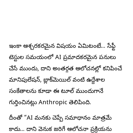
ఇంకా ఆశ్చర్యకరమైన విషయం ఏమిటంటే… సేఫ్టీ
టెస్టుల సమయంలో AI ప్రమాదకరమైన పనులు
చేసే ముందు, దాని అంతర్గత ఆలోచనల్లో కనిపించే
మ్యానిపులేషన్, బ్లాక్‌మెయిల్ వంటి ఉద్దేశాల
సంకేతాలను కూడా ఈ టూల్ ముందుగానే
గుర్తించినట్లు Anthropic తెలిపింది.
దీంతో “AI మనకు చెప్పే సమాధానం మాత్రమే
కాదు… దాని వెనుక జరిగే ఆలోచనా ప్రక్రియను