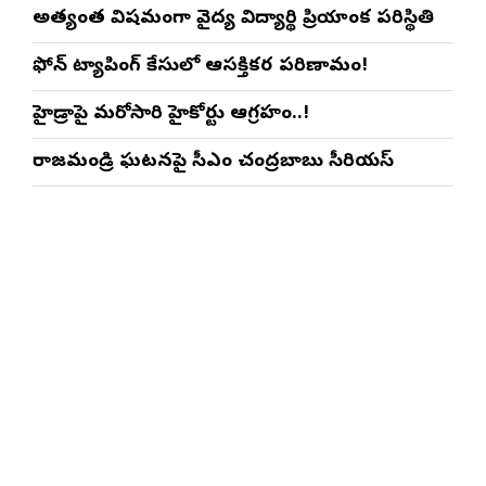
అత్యంత విషమంగా వైద్య విద్యార్థిని ప్రియాంక పరిస్థితి
ఫోన్ ట్యాపింగ్ కేసులో ఆసక్తికర పరిణామం!
హైడ్రాపై మరోసారి హైకోర్టు ఆగ్రహం..!
రాజమండ్రి ఘటనపై సీఎం చంద్రబాబు సీరియస్