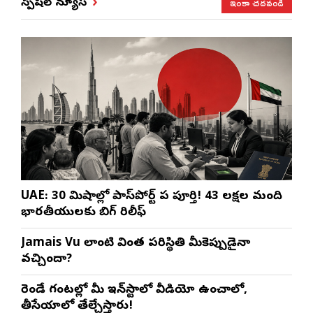
ఇంకా చదవండి
స్పెషల్ న్యూస్
UAE: 30 నిమిషాల్లో పాస్‌పోర్ట్ పని పూర్తి! 43 లక్షల మంది
భారతీయులకు బిగ్ రిలీఫ్
Jamais Vu లాంటి వింత పరిస్థితి మీకెప్పుడైనా
వచ్చిందా?
రెండే గంటల్లో మీ ఇన్‌స్టాలో వీడియో ఉంచాలో,
తీసేయాలో తేల్చేస్తారు!