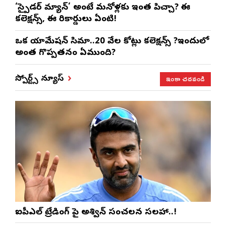
‘స్పైడర్ మ్యాన్’ అంటే మనోళ్లకు ఇంత పిచ్చా? ఈ
కలెక్షన్స్, ఈ రికార్డులు ఏంటి!
ఒక యానిమేషన్ సినిమా..20 వేల కోట్లు కలెక్షన్స్ ?ఇందులో
అంత గొప్పతనం ఏముంది?
ఇంకా చదవండి
స్పోర్ట్స్ న్యూస్
ఐపీఎల్ ట్రేడింగ్ పై అశ్విన్ సంచలన సలహా..!