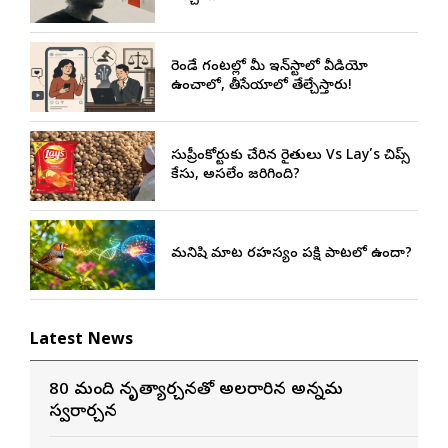
రెండే గంటల్లో మీ ఇన్‌స్టాలో వీడియో
ఉంచాలో, తీసేయాలో తేల్చేస్తారు!
సుప్రీంకోర్టుకు చేరిన రైతులు Vs Lay’s చిప్స్‌
కేసు, అసలేం జరిగింది?
మనిషి మాట రహస్యం పక్షి పాటలో ఉందా?
Latest News
80 మంది నృత్యార్చనతో అలరారిన అన్నమ
స్వరార్చన