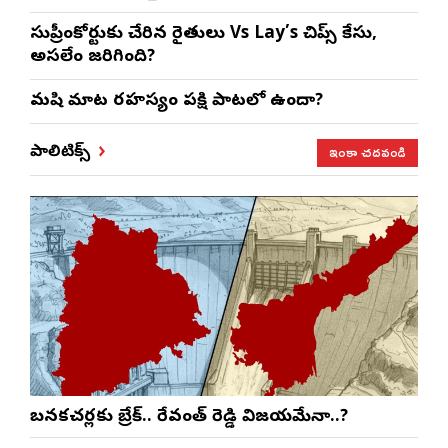
సుప్రీంకోర్టుకు చేరిన రైతులు Vs Lay’s చిప్స్‌ కేసు,
అసలేం జరిగింది?
మనిషి మాట రహస్యం పక్షి పాటలో ఉందా?
ఇంకా చదవండి
పాలిటిక్స్
బనకచర్లకు బ్రేక్.. రేవంత్ రెడ్డి విజయమేనా..?