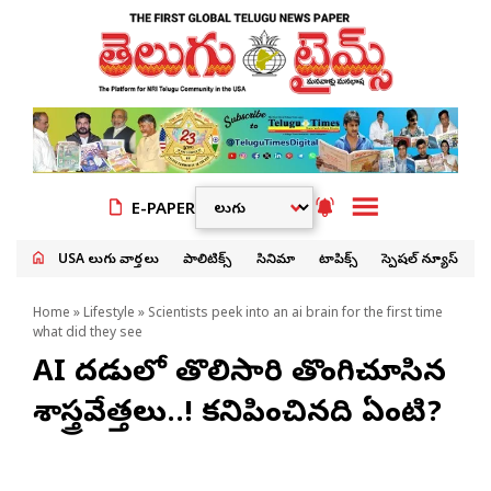
E-PAPER
USA తెలుగు వార్తలు
పాలిటిక్స్
సినిమా
టాపిక్స్
స్పెషల్ న్యూస్
Home
»
Lifestyle
» Scientists peek into an ai brain for the first time
what did they see
AI మెదడులో తొలిసారి తొంగిచూసిన
శాస్త్రవేత్తలు..! కనిపించినది ఏంటి?