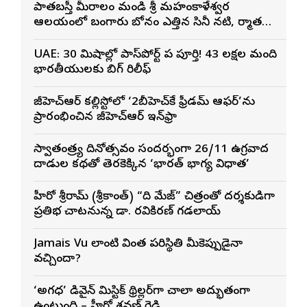
పాతబస్తీ మీరాలం మండి శ్రీ మహంకాళేశ్వర
ఆలయంలో బంగారు బోనం ఎత్తిన సినీ నటి, నిర్మాత
నిహారిక కొణిదెల
UAE: 30 నిమిషాల్లో పాస్‌పోర్ట్ పని పూర్తి! 43 లక్షల మంది
భారతీయులకు బిగ్ రిలీఫ్
జీహెచ్ఆర్ కల్లిస్టోలో ‘2బీహెచ్‌కే ఫ్రీడమ్ ఆఫర్’ను
ప్రారంభించిన జీహెచ్ఆర్ ఇన్‌ఫ్రా
స్వాతంత్ర్య దినోత్సవం సందర్భంగా 26/11 ఉగ్రవాద
దాడుల కథతో తెరకెక్కిన ‘భారత్ భాగ్య విధాత’
హీరో శ్రీరామ్ (శ్రీకాంత్) “ది మేజ్” చిత్రంతో దర్శకుడిగా
ప్రతిభ చాటనున్న డా. రవికిరణ్ గడలాయ్
Jamais Vu లాంటి వింత పరిస్థితి మీకెప్పుడైనా
వచ్చిందా?
‘అగధ’ డివైన్ మిస్టిక్ థ్రిల్లర్‌గా చాలా అద్భుతంగా
ఉంటుంది – హీరో శ్రవణ్ రెడ్డి