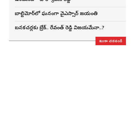
బాల్టిమోర్‌లో ఘనంగా వైఎస్సార్‌ జయంతి
బనకచర్లకు బ్రేక్.. రేవంత్ రెడ్డి విజయమేనా..?
ఇంకా చదవండి