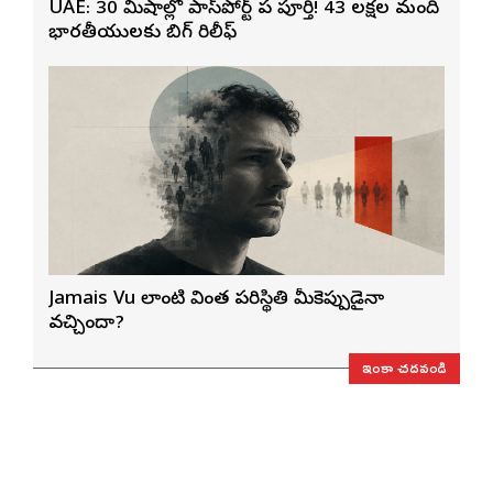
UAE: 30 నిమిషాల్లో పాస్‌పోర్ట్ పని పూర్తి! 43 లక్షల మంది
భారతీయులకు బిగ్ రిలీఫ్
Jamais Vu లాంటి వింత పరిస్థితి మీకెప్పుడైనా
వచ్చిందా?
ఇంకా చదవండి