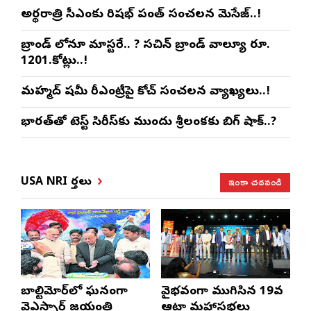
అర్థరాత్రి సీఎంకు రిషభ్ పంత్ సంచలన మెసేజ్..!
బ్రాండ్ లోనూ మాస్టరే.. ? సచిన్ బ్రాండ్ వాల్యూ రూ.
1201.కోట్లు..!
మహ్మద్ షమీ రీఎంట్రీపై కోచ్ సంచలన వ్యాఖ్యలు..!
భారత్‌తో టెస్ట్ సిరీస్‌కు ముందు శ్రీలంకకు బిగ్ షాక్..?
ఇంకా చదవండి
USA NRI వార్తలు
బాల్టిమోర్‌లో ఘనంగా
వైభవంగా ముగిసిన 19వ
వైఎస్సార్‌ జయంతి
ఆటా మహాసభలు