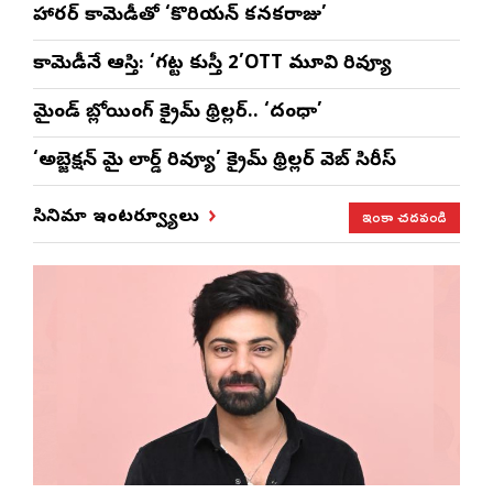
హారర్ కామెడీతో ‘కొరియన్ కనకరాజు’
కామెడీనే ఆస్తి: ‘గట్ట కుస్తీ 2’OTT మూవి రివ్యూ
మైండ్ బ్లోయింగ్ క్రైమ్ థ్రిల్లర్.. ‘దంధా’
‘అబ్జెక్ష‌న్ మై లార్డ్ రివ్యూ’ క్రైమ్ థ్రిల్ల‌ర్ వెబ్ సిరీస్
ఇంకా చదవండి
సినిమా ఇంటర్వ్యూలు