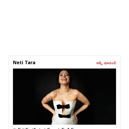
అన్నీ చూడండి
Neti Tara