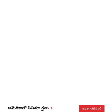
ఇంకా చదవండి
అమెరికాలో సినిమా వార్తలు