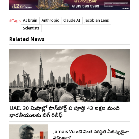
AI brain
Anthropic
Claude AI
Jacobian Lens
#Tags
Scientists
Related News
UAE: 30 నిమిషాల్లో పాస్‌పోర్ట్ పని పూర్తి! 43 లక్షల మంది
భారతీయులకు బిగ్ రిలీఫ్
Jamais Vu లాంటి వింత పరిస్థితి మీకెప్పుడైనా
వచ్చిందా?