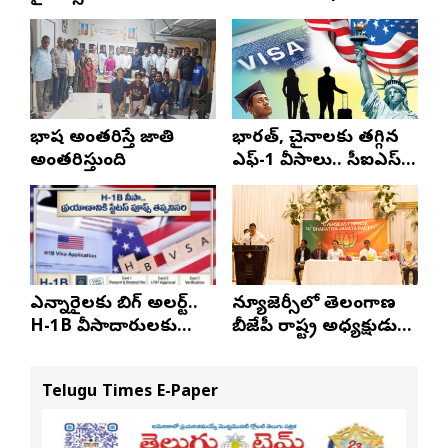
భాష అంతరిస్తే జాతి
భారత్, చైనాలకు తగ్గిన
అంతరిస్తుంది
ఎఫ్-1 వీసాలు.. సీఐఎస్
నివేదిక..!
ఎన్నారైలకు బిగ్ అలర్ట్..
న్యూజెర్సీలో తెలంగాణ
H-1B వీసాదారులకు
బీజేపీ రాష్ట్ర అధ్యక్షుడు
ప్రయాణ సమయంలో
ఎన్. రాంచందర్‌రావుకు
స్టేటస్ ప్రూఫ్స్ తప్పనిసరి..!
ఘన స్వాగతం
Telugu Times E-Paper