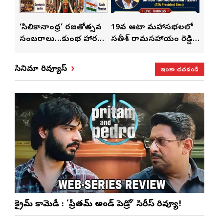
్
‘సిలికానాంధ్ర’ రజతోత్సవ
19వ ఆటా మహాసభలలో
19వ
సంబరాలు…కుంభ హారతి
సతీశ్ రామసహాయం రెడ్డి
మహిళ
మేళా’
ప్రత్యేకం
ప్రత్యేక లైవ్ షో
‘ఉమె
ఇంకా చదవండి
సినిమా రివ్యూస్
క్రైమ్ కామెడీ : ‘ప్రీతమ్ అండ్ పెడ్రో’ సిరీస్ రివ్యూ!