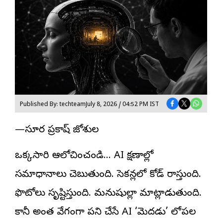
Published By: techteam
July 8, 2026 / 04:52 PM IST
—సూర్య ప్రకాష్ జోశ్యుల
ఒక్కసారి ఆలోచించండి…
AI
క్షణాల్లో
సమాధానాలు చెబుతుంది. సెకన్లలో కోడ్ రాస్తుంది.
ఫొటోలు సృష్టిస్తుంది. మనుషుల్లా మాట్లాడుతుంది.
కానీ అంత వేగంగా పని చేసే AI ‘మెదడు’ లోపల