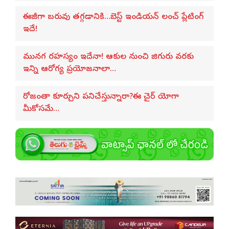
ఈజీగా బరువు తగ్గడానికి…బెస్ట్ ఇండియన్ లంచ్ ప్లేటింగ్
ఇదే!
మునగ రహస్యం ఇదేనా! ఆకుల నుంచి జిగురు వరకు
ఇన్ని ఆరోగ్య ప్రయోజనాలా…
రోజంతా కూర్చుని పనిచేస్తున్నారా?ఈ చైర్ యోగా
మీకోసమే…