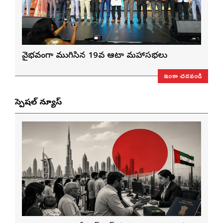
వైభవంగా ముగిసిన 19వ ఆటా మహాసభలు
ఇంకా చదవండి
స్పెషల్ న్యూస్