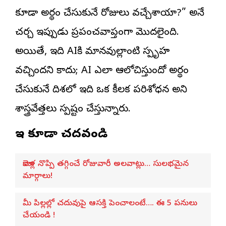
కూడా అర్థం చేసుకునే రోజులు వచ్చేశాయా?” అనే
చర్చ ఇప్పుడు ప్రపంచవ్యాప్తంగా మొదలైంది.
అయితే, ఇది AIకి మానవుల్లాంటి స్పృహ
వచ్చిందని కాదు; AI ఎలా ఆలోచిస్తుందో అర్థం
చేసుకునే దిశలో ఇది ఒక కీలక పరిశోధన అని
శాస్త్రవేత్తలు స్పష్టం చేస్తున్నారు.
ఇవి కూడా చదవండి
మోకాళ్ల నొప్పి తగ్గించే రోజువారీ అలవాట్లు… సులభమైన
మార్గాలు!
మీ పిల్లల్లో చదువుపై ఆసక్తి పెంచాలంటే…. ఈ 5 పనులు
చేయండి !