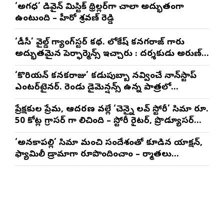
‘అగధ’ డివైన్ మిస్టిక్ థ్రిల్లర్‌గా చాలా అద్భుతంగా
ఉంటుంది – హీరో శ్రవణ్ రెడ్డి
‘డీసీ’ వైల్డ్ గ్యాంగ్‌స్టర్ కథ. లోకేష్ కనగరాజ్ గారు
అద్భుతమైన పెర్ఫార్మెన్స్ ఇచ్చారు : దర్శకుడు అరుణ్
మాథేశ్వరన్
‘కొరియన్ కనకరాజు’ కడుపుబ్బా నవ్వించే నాన్‌స్టాప్
ఎంటర్‌టైనర్. రెండు డైమెన్షన్స్ ఉన్న పాత్రలో
నటించడం చాలా సంతృప్తినిచ్చింది : వరుణ్ తేజ్
ప్రేక్షకుల ప్రేమ, ఆదరణ వల్లే ‘చెన్నై లవ్ స్టోరీ’ సినిమా రూ.
50 కోట్ల గ్రాసర్ గా నిలిచింది – స్టోరీ రైటర్, ప్రొడ్యూసర్
సాయి రాజేష్
‘అనకాపల్లి’ సినిమాని మంచి సందేశంతో కూడిన యాక్షన్,
ఫ్యామిలీ డ్రామాగా రూపొందించాం – నిర్మాతలు
త్రినాథరావు నక్కిన, కాండ్రేగుల నాయుడు