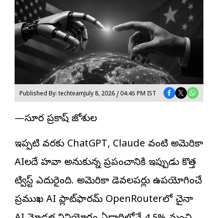
Published By: techteam
July 8, 2026 / 04:45 PM IST
—సూర్య ప్రకాష్ జోశ్యుల
ఇప్పటి వరకు ChatGPT, Claude వంటి అమెరికా
AI
లదే హవా అనుకున్న ప్రపంచానికి ఇప్పుడు కొత్త
ట్విస్ట్ ఎదురైంది. అమెరికా డెవలపర్లు ఉపయోగించే
ప్రముఖ AI ప్లాట్‌ఫారమ్ OpenRouterలో చైనా