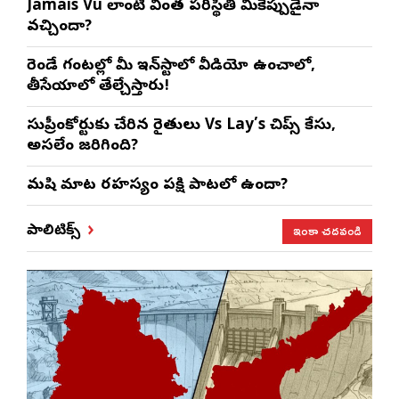
Jamais Vu లాంటి వింత పరిస్థితి మీకెప్పుడైనా
వచ్చిందా?
రెండే గంటల్లో మీ ఇన్‌స్టాలో వీడియో ఉంచాలో,
తీసేయాలో తేల్చేస్తారు!
సుప్రీంకోర్టుకు చేరిన రైతులు Vs Lay’s చిప్స్‌ కేసు,
అసలేం జరిగింది?
మనిషి మాట రహస్యం పక్షి పాటలో ఉందా?
ఇంకా చదవండి
పాలిటిక్స్