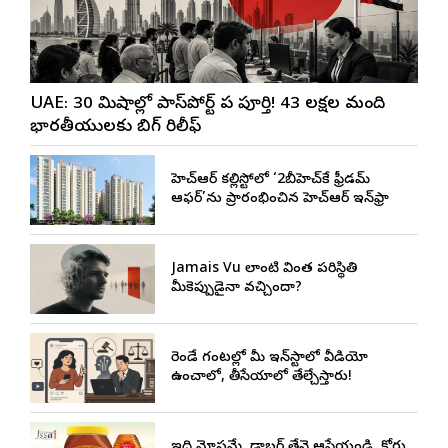
UAE: 30 నిమిషాల్లో పాస్‌పోర్ట్ పని పూర్తి! 43 లక్షల మంది
భారతీయులకు బిగ్ రిలీఫ్
జీహెచ్ఆర్ కల్లిస్టోలో ‘2బీహెచ్‌కే ఫ్రీడమ్
ఆఫర్’ను ప్రారంభించిన జీహెచ్ఆర్ ఇన్‌ఫ్రా
Jamais Vu లాంటి వింత పరిస్థితి
మీకెప్పుడైనా వచ్చిందా?
రెండే గంటల్లో మీ ఇన్‌స్టాలో వీడియో
ఉంచాలో, తీసేయాలో తేల్చేస్తారు!
ఇది మోసమే, డాబర్‌ తేనె ఆపేయండి, కోర్టు