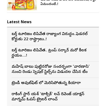
ఏమందంటే..!
Latest News
బర్త్ టూరిజం నిలిపివేత రాజ్యాంగ విరుద్ధం..ఫెడరల్
కోర్టుకు 22 రాష్ట్రాలు..!
బర్త్ టూరిజం నిలిపివేత.. ట్రంప్ సర్కార్ మరో కీలక
నిర్ణయం….!
మహేష్ బాబు పుట్టినరోజు సందర్భంగా ‘వారణాసి’
నుంచి రెండు స్పెషల్ స్టిల్స్‌ను విడుదల చేసిన టీం
ట్రెండీ అవుట్‌ఫిట్ లో మెరిసిపోతున్న కియారా
రాకింగ్ స్టార్ యశ్ ‘టాక్సిక్’ లవ్ రివెంజ్ యాక్షన్
మాగ్నమ్ ఓపస్‌ ట్రైలర్ లాంచ్