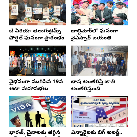
బే ఏరియా తెలుగుటైమ్స్
బాల్టిమోర్‌లో ఘనంగా
పోర్టల్ ఘనంగా ప్రారంభం
వైఎస్సార్‌ జయంతి
వైభవంగా ముగిసిన 19వ
భాష అంతరిస్తే జాతి
ఆటా మహాసభలు
అంతరిస్తుంది
భారత్, చైనాలకు తగ్గిన
ఎన్నారైలకు బిగ్ అలర్ట్..