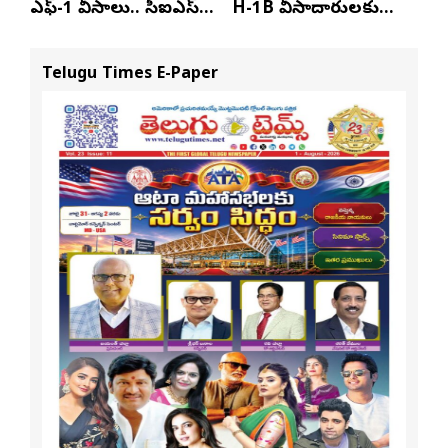
ఎఫ్-1 వీసాలు.. సీఐఎస్
H-1B వీసాదారులకు
నివేదిక..!
ప్రయాణ సమయంలో
స్టేటస్ ప్రూఫ్స్ తప్పనిసరి..!
Telugu Times E-Paper