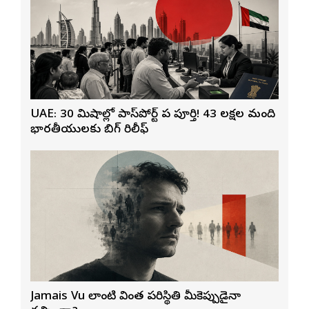
UAE: 30 నిమిషాల్లో పాస్‌పోర్ట్ పని పూర్తి! 43 లక్షల మంది
భారతీయులకు బిగ్ రిలీఫ్
Jamais Vu లాంటి వింత పరిస్థితి మీకెప్పుడైనా