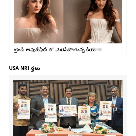
ట్రెండీ అవుట్‌ఫిట్ లో మెరిసిపోతున్న కియారా
USA NRI వార్తలు