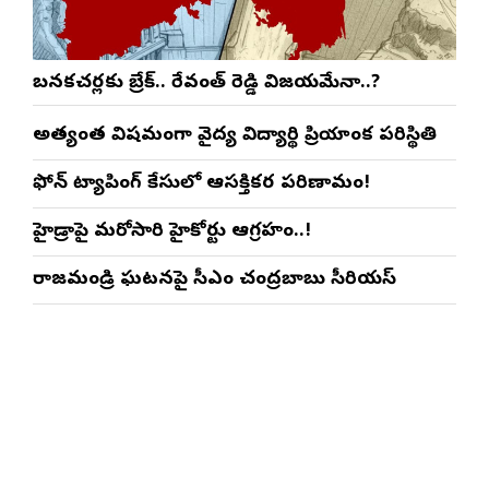
బనకచర్లకు బ్రేక్.. రేవంత్ రెడ్డి విజయమేనా..?
అత్యంత విషమంగా వైద్య విద్యార్థిని ప్రియాంక పరిస్థితి
ఫోన్ ట్యాపింగ్ కేసులో ఆసక్తికర పరిణామం!
హైడ్రాపై మరోసారి హైకోర్టు ఆగ్రహం..!
రాజమండ్రి ఘటనపై సీఎం చంద్రబాబు సీరియస్