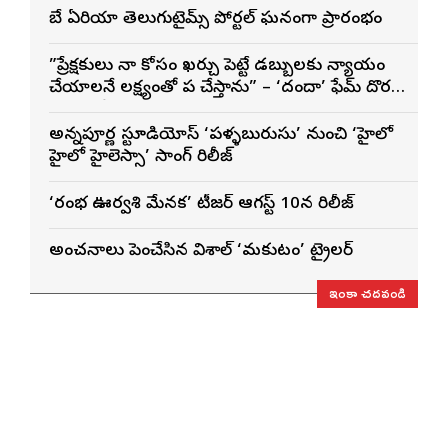
బే ఏరియా తెలుగుటైమ్స్ పోర్టల్ ఘనంగా ప్రారంభం
”ప్రేక్షకులు నా కోసం ఖర్చు పెట్టే డబ్బులకు న్యాయం
చేయాలనే లక్ష్యంతో పని చేస్తాను” – ‘దందా’ ఫేమ్ దొర
సాయి తేజ
అన్నపూర్ణ స్టూడియోస్ ‘పళ్ళబురుసు’ నుంచి ‘హైలో
హైలో హైలెస్సా’ సాంగ్ రిలీజ్
‘రంభ ఊర్వశి మేనక’ టీజర్ ఆగస్ట్ 10న రిలీజ్
అంచనాలు పెంచేసిన విశాల్ ‘మకుటం’ ట్రైలర్
ఇంకా చదవండి