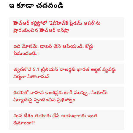
ఇవి కూడా చదవండి
జీహెచ్ఆర్ కల్లిస్టోలో ‘2బీహెచ్‌కే ఫ్రీడమ్ ఆఫర్’ను
ప్రారంభించిన జీహెచ్ఆర్ ఇన్‌ఫ్రా
ఇది మోసమే, డాబర్‌ తేనె ఆపేయండి, కోర్టు
ఏమందంటే..!
త్వరలోనే 5.1 ట్రిలియన్ డాలర్లకు భారత ఆర్థిక వ్యవస్థ:
నిర్మలా సీతారామన్
ఈ20తో వాహన ఇంజిన్లకు భారీ ముప్పు.. సియామ్
ఫిర్యాదుపై స్పందించిన ప్రభుత్వం
మన దేశం తయారు చేసే ఆయుధాలకు ఇంత
డిమాండా?!