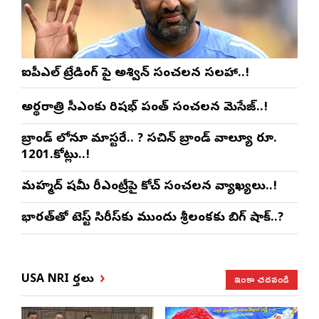
ఐపీఎల్ ట్రేడింగ్ పై అశ్విన్ సంచలన సలహా..!
అర్థరాత్రి సీఎంకు రిషభ్ పంత్ సంచలన మెసేజ్..!
బ్రాండ్ లోనూ మాస్టరే.. ? సచిన్ బ్రాండ్ వాల్యూ రూ.
1201.కోట్లు..!
మహ్మద్ షమీ రీఎంట్రీపై కోచ్ సంచలన వ్యాఖ్యలు..!
భారత్‌తో టెస్ట్ సిరీస్‌కు ముందు శ్రీలంకకు బిగ్ షాక్..?
ఇంకా చదవండి
USA NRI వార్తలు