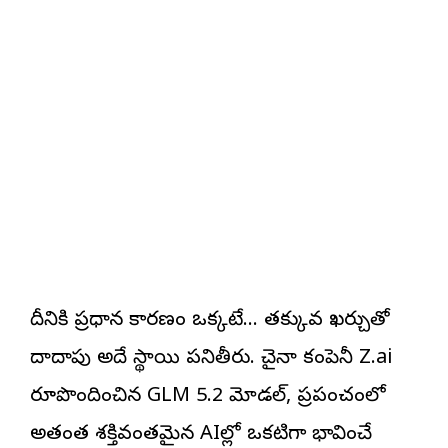
దీనికి ప్రధాన కారణం ఒక్కటే… తక్కువ ఖర్చుతో
దాదాపు అదే స్థాయి పనితీరు. చైనా కంపెనీ Z.ai
రూపొందించిన GLM 5.2 మోడల్, ప్రపంచంలో
అత్యంత శక్తివంతమైన AIల్లో ఒకటిగా భావించే