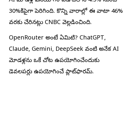
AI మోడళ్ల వినియోగం ఏడాదిలోనే 4.5% నుంచి
30%కిపైగా పెరిగింది. కొన్ని వారాల్లో ఈ వాటా 46%
వరకు చేరినట్లు CNBC వెల్లడించింది.
OpenRouter అంటే ఏమిటి? ChatGPT,
Claude, Gemini, DeepSeek వంటి అనేక AI
మోడళ్లను ఒకే చోట ఉపయోగించేందుకు
డెవలపర్లు ఉపయోగించే ప్లాట్‌ఫారమ్.