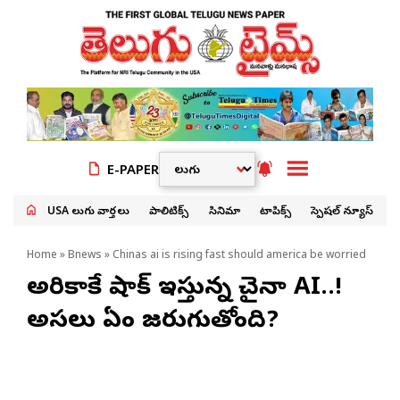
E-PAPER
USA తెలుగు వార్తలు
పాలిటిక్స్
సినిమా
టాపిక్స్
స్పెషల్ న్యూస్
Home
»
Bnews
» Chinas ai is rising fast should america be worried
అమెరికాకే షాక్ ఇస్తున్న చైనా AI..!
అసలు ఏం జరుగుతోంది?