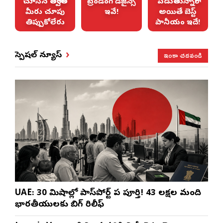
ు
చూసిన తర్వాత
ట్రెండింగ్ డిజైన్స్
పడుతున్నారా?
మీరు చూపు
ఇవే!
అయితే బెస్ట్
తిప్పుకోలేరు
పానీయం ఇదే!
ఇంకా చదవండి
స్పెషల్ న్యూస్
UAE: 30 నిమిషాల్లో పాస్‌పోర్ట్ పని పూర్తి! 43 లక్షల మంది
భారతీయులకు బిగ్ రిలీఫ్