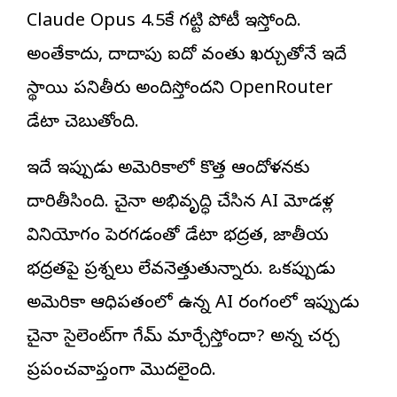
Claude Opus 4.5కే గట్టి పోటీ ఇస్తోంది.
అంతేకాదు, దాదాపు ఐదో వంతు ఖర్చుతోనే ఇదే
స్థాయి పనితీరు అందిస్తోందని OpenRouter
డేటా చెబుతోంది.
ఇదే ఇప్పుడు అమెరికాలో కొత్త ఆందోళనకు
దారితీసింది. చైనా అభివృద్ధి చేసిన AI మోడళ్ల
వినియోగం పెరగడంతో డేటా భద్రత, జాతీయ
భద్రతపై ప్రశ్నలు లేవనెత్తుతున్నారు. ఒకప్పుడు
అమెరికా ఆధిపత్యంలో ఉన్న AI రంగంలో ఇప్పుడు
చైనా సైలెంట్‌గా గేమ్ మార్చేస్తోందా? అన్న చర్చ
ప్రపంచవ్యాప్తంగా మొదలైంది.