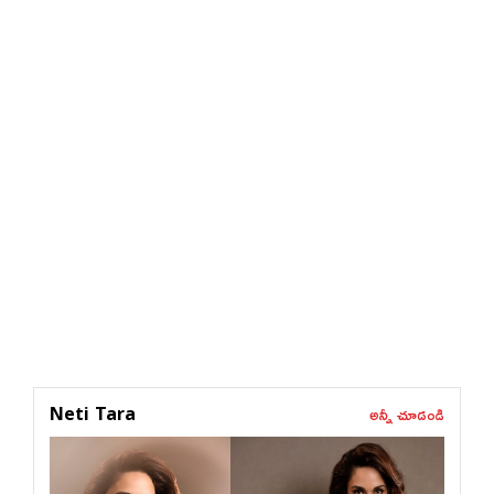
అన్నీ చూడండి
Neti Tara