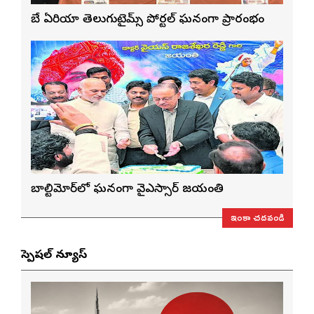
బే ఏరియా తెలుగుటైమ్స్ పోర్టల్ ఘనంగా ప్రారంభం
బాల్టిమోర్‌లో ఘనంగా వైఎస్సార్‌ జయంతి
ఇంకా చదవండి
స్పెషల్ న్యూస్