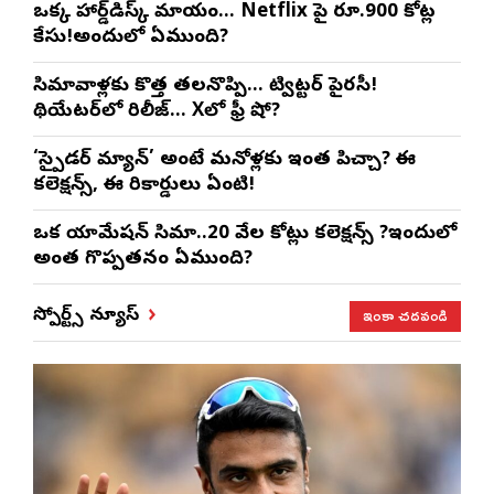
ఒక్క హార్డ్‌డిస్క్ మాయం… Netflix పై రూ.900 కోట్ల
కేసు!అందులో ఏముంది?
సినిమావాళ్లకు కొత్త తలనొప్పి… ట్విట్టర్ పైరసీ!
థియేటర్‌లో రిలీజ్… Xలో ఫ్రీ షో?
‘స్పైడర్ మ్యాన్’ అంటే మనోళ్లకు ఇంత పిచ్చా? ఈ
కలెక్షన్స్, ఈ రికార్డులు ఏంటి!
ఒక యానిమేషన్ సినిమా..20 వేల కోట్లు కలెక్షన్స్ ?ఇందులో
అంత గొప్పతనం ఏముంది?
ఇంకా చదవండి
స్పోర్ట్స్ న్యూస్