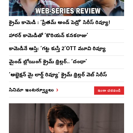
క్రైమ్ కామెడీ : ‘ప్రీతమ్ అండ్ పెడ్రో’ సిరీస్ రివ్యూ!
హారర్ కామెడీతో ‘కొరియన్ కనకరాజు’
కామెడీనే ఆస్తి: ‘గట్ట కుస్తీ 2’OTT మూవి రివ్యూ
మైండ్ బ్లోయింగ్ క్రైమ్ థ్రిల్లర్.. ‘దంధా’
‘అబ్జెక్ష‌న్ మై లార్డ్ రివ్యూ’ క్రైమ్ థ్రిల్ల‌ర్ వెబ్ సిరీస్
ఇంకా చదవండి
సినిమా ఇంటర్వ్యూలు