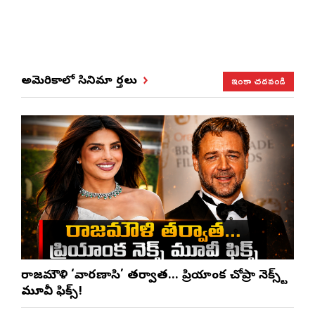
ఇంకా చదవండి
అమెరికాలో సినిమా వార్తలు
రాజమౌళి ‘వారణాసి’ తర్వాత… ప్రియాంక చోప్రా నెక్స్ట్
మూవీ ఫిక్స్!