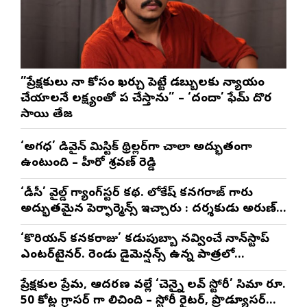
”ప్రేక్షకులు నా కోసం ఖర్చు పెట్టే డబ్బులకు న్యాయం
చేయాలనే లక్ష్యంతో పని చేస్తాను” – ‘దందా’ ఫేమ్ దొర
సాయి తేజ
‘అగధ’ డివైన్ మిస్టిక్ థ్రిల్లర్‌గా చాలా అద్భుతంగా
ఉంటుంది – హీరో శ్రవణ్ రెడ్డి
‘డీసీ’ వైల్డ్ గ్యాంగ్‌స్టర్ కథ. లోకేష్ కనగరాజ్ గారు
అద్భుతమైన పెర్ఫార్మెన్స్ ఇచ్చారు : దర్శకుడు అరుణ్
మాథేశ్వరన్
‘కొరియన్ కనకరాజు’ కడుపుబ్బా నవ్వించే నాన్‌స్టాప్
ఎంటర్‌టైనర్. రెండు డైమెన్షన్స్ ఉన్న పాత్రలో
నటించడం చాలా సంతృప్తినిచ్చింది : వరుణ్ తేజ్
ప్రేక్షకుల ప్రేమ, ఆదరణ వల్లే ‘చెన్నై లవ్ స్టోరీ’ సినిమా రూ.
50 కోట్ల గ్రాసర్ గా నిలిచింది – స్టోరీ రైటర్, ప్రొడ్యూసర్