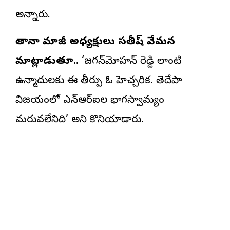
అన్నారు.
తానా మాజీ అధ్యక్షులు సతీష్‌ వేమన
మాట్లాడుతూ..
‘జగన్‌మోహన్‌ రెడ్డి లాంటి
ఉన్మాదులకు ఈ తీర్పు ఓ హెచ్చరిక. తెదేపా
విజయంలో ఎన్‌ఆర్‌ఐల భాగస్వామ్యం
మరువలేనిది’ అని కొనియాడారు.