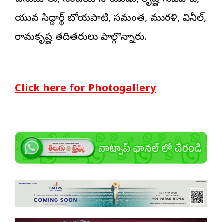
చనుమోలు, సంజయ్‌ నాయుడు, కృష్ణ గుడిపాటి,
యువ సిద్ధార్థ్‌ బోయపాటి, సమంత, మురళి, వినీల్‌,
రామకృష్ణ తదితరులు పాల్గొన్నారు.
Click here for Photogallery