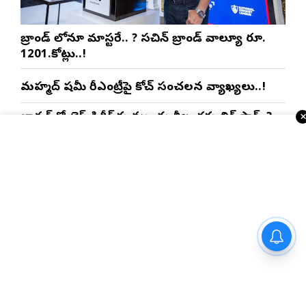
బ్రాండ్ లోనూ మాస్టరే.. ? సచిన్ బ్రాండ్ వాల్యూ రూ.
1201.కోట్లు..!
మహ్మద్ షమీ రీఎంట్రీపై కోచ్ సంచలన వ్యాఖ్యలు..!
భారత్‌తో టెస్ట్ సిరీస్‌కు ముందు శ్రీలంకకు బిగ్ షాక్..?
ఐపిఎల్ లో పాకిస్తాన్ ప్లేయర్ ఎంట్రీ..?
కామన్వెల్త్ గోల్డ్ మెడలిస్ట్ రహస్య స్పాన్సర్ కోహ్లినా..?
నయనతార-కవిన్ ఫ్యామిలీ
ఇంకా చదవండి
USA NRI వార్తలు
ఎంటర్‌టైనర్ ‘హాయ్’ ఆగస్టు 28న
గ్రాండ్ రిలీజ్