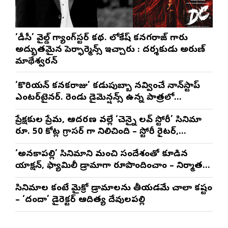
‘డీసీ’ వైల్డ్ గ్యాంగ్‌స్టర్ కథ. లోకేష్ కనగరాజ్ గారు
అద్భుతమైన పెర్ఫార్మెన్స్ ఇచ్చారు : దర్శకుడు అరుణ్
మాథేశ్వరన్
‘కొరియన్ కనకరాజు’ కడుపుబ్బా నవ్వించే నాన్‌స్టాప్
ఎంటర్‌టైనర్. రెండు డైమెన్షన్స్ ఉన్న పాత్రలో
నటించడం చాలా సంతృప్తినిచ్చింది : వరుణ్ తేజ్
ప్రేక్షకుల ప్రేమ, ఆదరణ వల్లే ‘చెన్నై లవ్ స్టోరీ’ సినిమా
రూ. 50 కోట్ల గ్రాసర్ గా నిలిచింది – స్టోరీ రైటర్,
ప్రొడ్యూసర్ సాయి రాజేష్
‘అనకాపల్లి’ సినిమాని మంచి సందేశంతో కూడిన
యాక్షన్, ఫ్యామిలీ డ్రామాగా రూపొందించాం – నిర్మాతలు
త్రినాథరావు నక్కిన, కాండ్రేగుల నాయుడు
సినిమాల కంటే మైక్రో డ్రామాలను తీయడమే చాలా కష్టం
– ‘దందా’ డైరెక్ట‌ర్ ఆదిత్య దేవులపల్లి