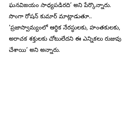
ఘనవిజయం సాధ్యపడిరది’ అని పేర్కొన్నారు.
సొంగా రోషన్‌ కుమార్‌ మాట్లాడుతూ..
‘ప్రజాస్వామ్యంలో ఆర్థిక నేరస్థులకు, హంతకులకు,
అరాచక శక్తులకు చోటులేదని ఈ ఎన్నికలు రుజువు
చేశాయి’ అని అన్నారు.