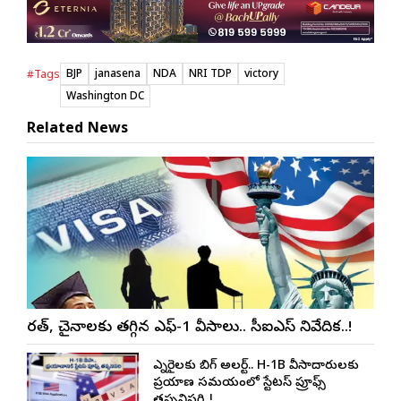
BJP
janasena
NDA
NRI TDP
victory
#Tags
Washington DC
Related News
భారత్, చైనాలకు తగ్గిన ఎఫ్-1 వీసాలు.. సీఐఎస్ నివేదిక..!
ఎన్నారైలకు బిగ్ అలర్ట్.. H-1B వీసాదారులకు
ప్రయాణ సమయంలో స్టేటస్ ప్రూఫ్స్
తప్పనిసరి..!