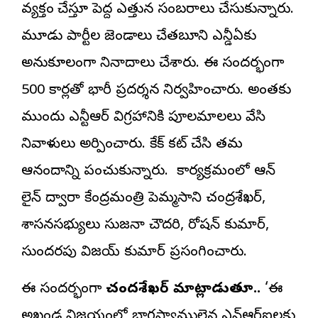
వ్యక్తం చేస్తూ పెద్ద ఎత్తున సంబరాలు చేసుకున్నారు.
మూడు పార్టీల జెండాలు చేతబూని ఎన్డీఏకు
అనుకూలంగా నినాదాలు చేశారు. ఈ సందర్భంగా
500 కార్లతో భారీ ప్రదర్శన నిర్వహించారు. అంతకు
ముందు ఎన్టీఆర్‌ విగ్రహానికి పూలమాలలు వేసి
నివాళులు అర్పించారు. కేక్‌ కట్‌ చేసి తమ
ఆనందాన్ని పంచుకున్నారు. కార్యక్రమంలో ఆన్‌
లైన్‌ ద్వారా కేంద్రమంత్రి పెమ్మసాని చంద్రశేఖర్‌,
శాసనసభ్యులు సుజనా చౌదరి, రోషన్‌ కుమార్‌,
సుందరపు విజయ్‌ కుమార్‌ ప్రసంగించారు.
ఈ సందర్భంగా
చంద్రశేఖర్‌ మాట్లాడుతూ..
‘ఈ
అఖండ విజయంలో భాగస్వాములైన ఎన్‌ఆర్‌ఐలకు