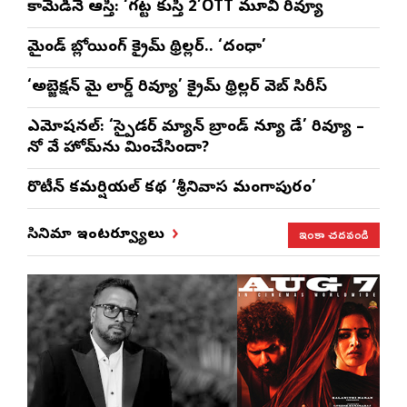
కామెడీనే ఆస్తి: ‘గట్ట కుస్తీ 2’OTT మూవి రివ్యూ
మైండ్ బ్లోయింగ్ క్రైమ్ థ్రిల్లర్.. ‘దంధా’
‘అబ్జెక్ష‌న్ మై లార్డ్ రివ్యూ’ క్రైమ్ థ్రిల్ల‌ర్ వెబ్ సిరీస్
ఎమోష‌న‌ల్‌: ‘స్పైడర్ మ్యాన్ బ్రాండ్ న్యూ డే’ రివ్యూ –
నో వే హోమ్‌ను మించేసిందా?
రొటీన్‌ కమర్షియల్‌ కథ ‘శ్రీనివాస మంగాపురం’
ఇంకా చదవండి
సినిమా ఇంటర్వ్యూలు