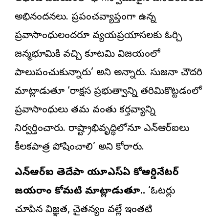
అభినందనలు. ప్రపంచవ్యాప్తంగా ఉన్న
ప్రవాసాంధ్రులందరూ వ్యయప్రయాసలకు ఓర్చి
జన్మభూమికి వచ్చి కూటమి విజయంలో
పాలుపంచుకున్నారు’ అని అన్నారు. సుజనా చౌదరి
మాట్లాడుతూ ‘రాక్షస ప్రభుత్వాన్ని తరిమికొట్టడంలో
ప్రవాసాంధ్రులు తమ వంతు కర్తవ్యాన్ని
నిర్వర్తించారు. రాష్ట్రాభివృద్ధిలోనూ ఎన్‌ఆర్‌ఐలు
కీలకపాత్ర పోషించాలి’ అని కోరారు.
ఎన్‌ఆర్‌ఐ తెదేపా యూఎస్‌ఏ కోఆర్డినేటర్‌
జయరాం కోమటి మాట్లాడుతూ..
‘ఓటర్లు
చూపిన విజ్ఞత, చైతన్యం వల్లే ఇంతటి