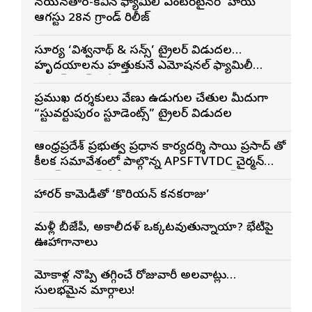
నయనతార-కవిన్ ఫ్యామిలీ ఎంటర్‌టైనర్ ‘హాయ్’
ఆగస్టు 28న గ్రాండ్ రిలీజ్
సూర్య ‘విశ్వనాథ్ & సన్స్’ ట్రైలర్ విడుదల…
హృదయాలను హత్తుకునే ఎమోషనల్ ఫ్యామిలీ
ఎంటర్‌టైనర్‌గా భారీ అంచనాలు
ప్రముఖ దర్శకులు వేణు ఉడుగుల చేతుల మీదుగా
“స్టువర్టుపురం స్టూడెంట్స్” ట్రైలర్ విడుదల
ఆంధ్రప్రదేశ్ ప్రభుత్వ ప్రధాన కార్యదర్శి సాయి ప్రసాద్ తో
కీలక సమావేశంలో పాల్గొన్న APSFTVTDC చైర్మన్
భరత్ భూషణ్, ఏపీ ఎఫ్డిసి ఎండి విశ్వనాథన్, పలు
శాఖల అధికారులు
హారర్ కామెడీతో ‘కొరియన్ కనకరాజు’
మళ్లీ బీజేపీ, అకాలీదళ్ ఒక్కటవుతున్నాయా? భేటీపై
ఊహాగానాలు
మోకాళ్ల నొప్పి తగ్గించే రోజువారీ అలవాట్లు…
సులభమైన మార్గాలు!