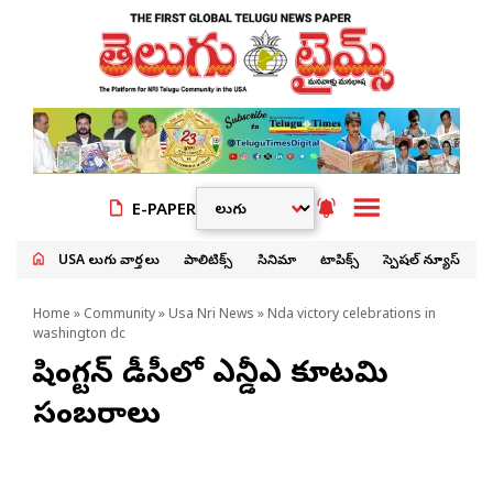
E-PAPER
USA తెలుగు వార్తలు
పాలిటిక్స్
సినిమా
టాపిక్స్
స్పెషల్ న్యూస్
Home
»
Community
»
Usa Nri News
» Nda victory celebrations in
washington dc
వాషింగ్టన్‌ డీసీలో ఎన్డీఎ కూటమి
సంబరాలు