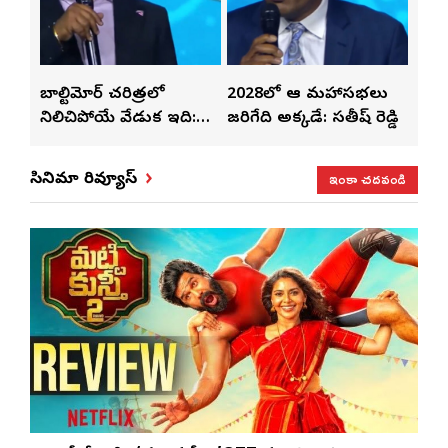
్‌లతో
బాల్టిమోర్ చరిత్రలో
2028లో ఆటా మహాసభలు
తెలు
ట్టి
నిలిచిపోయే వేడుక ఇది:
జరిగేది అక్కడే: సతీష్ రెడ్డి
చేస్త
శ్రీధర్ బానాల
ఇంకా చదవండి
సినిమా రివ్యూస్