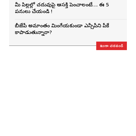
మీ పిల్లల్లో చదువుపై ఆసక్తి పెంచాలంటే…. ఈ 5
పనులు చేయండి !
బీజేపీ అమాంతం మింగేయకుండా ఎన్సీపీని పీకే
కాపాడుతున్నారా?
ఇంకా చదవండి