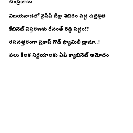
చంద్రబాబు
విజయవాడలో వైసీపీ దీక్షా శిబిరం వద్ద ఉద్రిక్తత
కేబినెట్ విస్తరణకు రేవంత్ రెడ్డి సిద్ధం!?
రసవత్తరంగా ప్రకాష్ గౌడ్ ఫ్యామిలీ డ్రామా..!
పలు కీలక నిర్ణయాలకు ఏపీ క్యాబినెట్ ఆమోదం