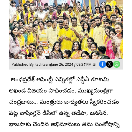
Published By: techteam
June 26, 2024 / 08:37 PM IST
ఆంధ్రప్రదేశ్‌ అసెంబ్లీ ఎన్నికల్లో ఎన్డీఏ కూటమి
అఖండ విజయం సాధించడం, ముఖ్యమంత్రిగా
చంద్రబాబు… మంత్రులు బాధ్యతలు స్వీకరించడం
పట్ల వాషింగ్టన్‌ డీసీలో ఉన్న తెదేపా, జనసేన,
భాజపాకు చెందిన అభిమానులు తమ సంతోషాన్ని