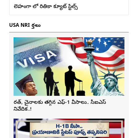
లెహంగా లో రితికా క్యూట్ స్టిల్స్
USA NRI వార్తలు
భారత్, చైనాలకు తగ్గిన ఎఫ్-1 వీసాలు.. సీఐఎస్
నివేదిక..!