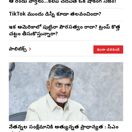
ఆ రెండు వార్తలు…కలిపి చదివితే ఒక షాకింగ్ నిజం!
TikTok ముందు డిస్నీ కూడా తలవంచిందా?
ఇక అమెరికాలో పుట్టినా పౌరసత్వం రాదా? ట్రంప్ కొత్త
చట్టం తీసుకొస్తున్నారా?
ఇంకా చదవండి
పాలిటిక్స్
నేతన్నల సంక్షేమానికి అత్యున్నత ప్రాధాన్యత : సీఎం