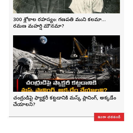
300 శ్లోకాల రహస్యం: గణపతి ముని కలమా…
రమణ మహర్షి మౌనమా?
చంద్రుడిపై ఫ్యాక్టరీ కట్టడానికి మస్క్ ప్లానింగ్, అక్కడేం
చేయాలని?
ఇంకా చదవండి