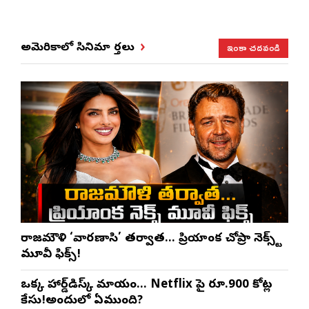
ఇంకా చదవండి
అమెరికాలో సినిమా వార్తలు
రాజమౌళి ‘వారణాసి’ తర్వాత… ప్రియాంక చోప్రా నెక్స్ట్
మూవీ ఫిక్స్!
ఒక్క హార్డ్‌డిస్క్ మాయం… Netflix పై రూ.900 కోట్ల
కేసు!అందులో ఏముంది?