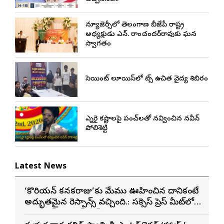
న్యూజెర్సీలో తెలంగాణ బీజేపీ రాష్ట్ర
అధ్యక్షుడు ఎన్. రాంచందర్‌రావుకు ఘన
స్వాగతం
సెయింట్ లూయిస్‌లో నాట్స్ ఉచిత వైద్య శిబిరం
ఎన్నారై కష్టాలపై పంచ్‌లతో నవ్వించిన నవీన్
పోలిశెట్టి
Latest News
‘కొరియన్ కనకరాజు’కు మేము ఊహించిన దానికంటే
అద్భుతమైన రెస్పాన్స్ వచ్చింది.: సక్సెస్ ప్రెస్ మీట్‌లో
మెగా ప్రిన్స్ వరుణ్ తేజ్