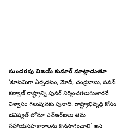
సుందరపు విజయ్‌ కుమార్‌ మాట్లాడుతూ
‘కూటమిగా ఏర్పడటం, మోదీ, చంద్రబాబు, పవన్‌
కల్యాణ్‌ రాష్ట్రాన్ని పునర్‌ నిర్మించగలుగుతారనే
విశ్వాసం గెలుపునకు పునాది. రాష్ట్రాభివృద్ధి కోసం
భవిష్యత్‌ లోనూ ఎన్‌ఆర్‌ఐలు తమ
సహాయసహకారాలను కొనసాగించాలి’ అని