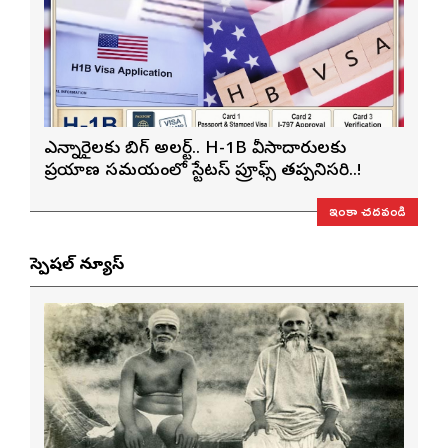
ఎన్నారైలకు బిగ్ అలర్ట్.. H-1B వీసాదారులకు
ప్రయాణ సమయంలో స్టేటస్ ప్రూఫ్స్ తప్పనిసరి..!
ఇంకా చదవండి
స్పెషల్ న్యూస్