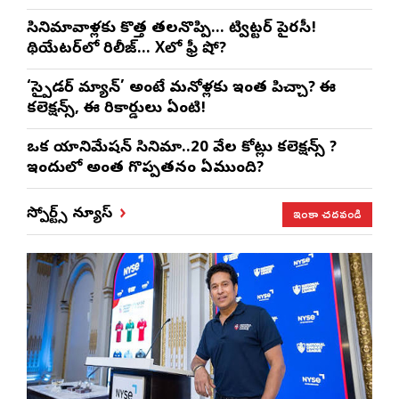
సినిమావాళ్లకు కొత్త తలనొప్పి… ట్విట్టర్ పైరసీ!
థియేటర్‌లో రిలీజ్… Xలో ఫ్రీ షో?
‘స్పైడర్ మ్యాన్’ అంటే మనోళ్లకు ఇంత పిచ్చా? ఈ
కలెక్షన్స్, ఈ రికార్డులు ఏంటి!
ఒక యానిమేషన్ సినిమా..20 వేల కోట్లు కలెక్షన్స్ ?
ఇందులో అంత గొప్పతనం ఏముంది?
ఇంకా చదవండి
స్పోర్ట్స్ న్యూస్