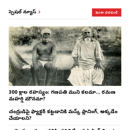
ఇంకా చదవండి
స్పెషల్ న్యూస్
300 శ్లోకాల రహస్యం: గణపతి ముని కలమా… రమణ
మహర్షి మౌనమా?
చంద్రుడిపై ఫ్యాక్టరీ కట్టడానికి మస్క్ ప్లానింగ్, అక్కడేం
చేయాలని?