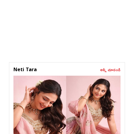
అన్నీ చూడండి
Neti Tara