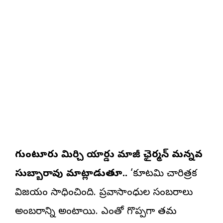
గుంటూరు మిర్చి యార్డు మాజీ ఛైర్మన్‌ మన్నవ
సుబ్బారావు మాట్లాడుతూ..
‘కూటమి చారిత్రక
విజయం సాధించింది. ప్రవాసాంధ్రుల సంబరాలు
అంబరాన్ని అంటాయి. ఎంతో గొప్పగా తమ