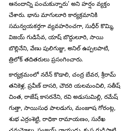
ఆనందాన్ని పంచుకున్నారు’ అని హర్షం వ్యక్తం
చేశారు. భాను మాగులూరి కార్యక్రమానికి
సమన్వయకర్తగా వ్యవహరించగా, సుధీర్‌ కొమ్మి,
విజయ్‌ గుడిసేవ, యాష్‌ బొద్దులూరి, సాయి
బొల్లినేని, వేణు పులిగుజ్జు, అనిల్‌ ఉప్పలపాటి,
త్రిలోక్‌ తదితరులు ప్రసంగించారు.
కార్యక్రమంలో నరేన్‌ కొడాలి, చంద్ర బేవర, శ్రీరామ్‌
తనికెళ్ల, ప్రవీణ్‌ దాసరి, చౌదరి యలమంచిలి, సతీష్‌
చింత, రాజేష్‌ కాసరనేని, రవి అడుసుమిల్లి, రమేష్‌
గుత్తా, సాయిసుధ పాలడుగు, మంజూష గోరంట్ల,
శుభ ఎర్రంశెట్టి, రాధికా రామాయణం, సురేఖ