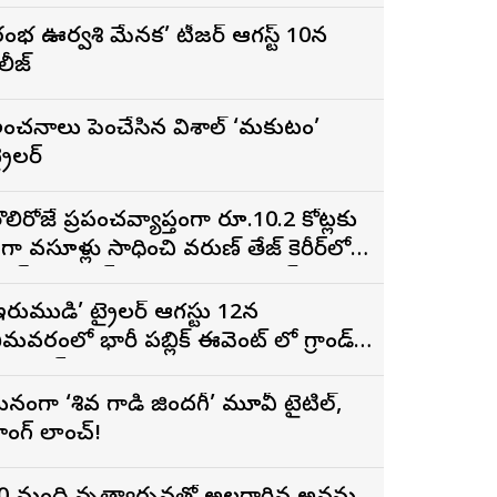
రంభ ఊర్వశి మేనక’ టీజర్ ఆగస్ట్ 10న
ిలీజ్
ంచనాలు పెంచేసిన విశాల్ ‘మకుటం’
్రైలర్
ొలిరోజే ప్రపంచవ్యాప్తంగా రూ.10.2 కోట్లకు
ైగా వసూళ్లు సాధించి వరుణ్ తేజ్ కెరీర్‌లోనే
ిగ్గెస్ట్ ఓపెనింగ్‌గా నిలిచిన ‘కొరియన్
నకరాజు’
ఇరుముడి’ ట్రైలర్ ఆగస్టు 12న
ీమవరంలో భారీ పబ్లిక్ ఈవెంట్ లో గ్రాండ్
ా లాంచ్
నంగా ‘శివ గాడి జింద‌గీ’ మూవీ టైటిల్,
ాంగ్ లాంచ్!