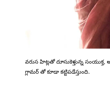
వ‌రుస హిట్ల‌తో దూసుకెళ్తున్న సంయుక్త‌, 
గ్లామ‌ర్ తో కూడా క‌ట్టిప‌డేస్తుంది.