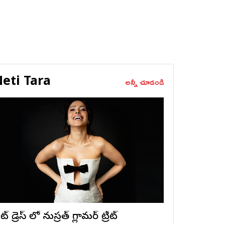
eti Tara
అన్నీ చూడండి
ట్ డ్రెస్ లో నుస్ర‌త్ గ్లామ‌ర్ ట్రీట్