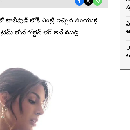
8
IST
స
టాలీవుడ్ లోకి ఎంట్రీ ఇచ్చిన
సంయుక్త
ప
ఆ
 లోనే గోల్డెన్ లెగ్ అనే ముద్ర
న
U
ల