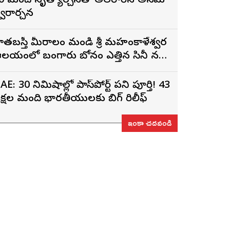
0 మంది నృత్యార్చనతో అలరారిన అన్నమ
్వరార్చన
ాతబస్తీ మీరాలం మండి శ్రీ మహంకాళేశ్వర
లయంలో బంగారు బోనం ఎత్తిన సినీ నటి,
ిర్మాత నిహారిక కొణిదెల
AE: 30 నిమిషాల్లో పాస్‌పోర్ట్ పని పూర్తి! 43
క్షల మంది భారతీయులకు బిగ్ రిలీఫ్
ఇంకా చదవండి