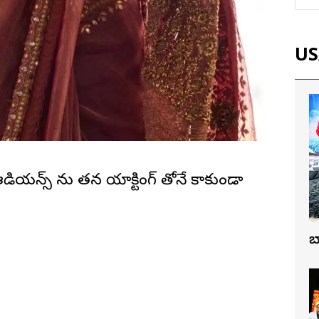
USA
ఆడియ‌న్స్ ను త‌న యాక్టింగ్ తోనే కాకుండా
బ