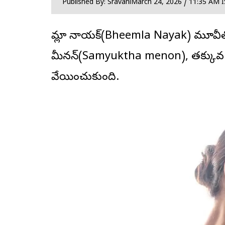
Published By: Sravani
March 24, 2026 / 11:35 AM 
భీమ్లా నాయక్(Bheemla Nayak) మూవీతో 
మీన‌న్
(Samyuktha menon), త‌క్కువ టైమ్
వేయించుకుంది.