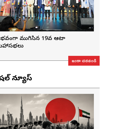
ైభవంగా ముగిసిన 19వ ఆటా
హాసభలు
ఇంకా చదవండి
ెషల్ న్యూస్