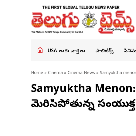
USA తెలుగు వార్తలు
పాలిటిక్స్
సినిమ
Home
»
Cinema
»
Cinema News
» Samyuktha menon s
Samyuktha Menon: పిం
మెరిసిపోతున్న సంయుక్త