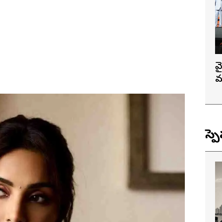
వ
మ
స్ప