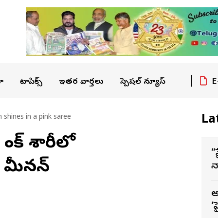
E
ా
టాపిక్స్
ఇతర వార్తలు
స్పెషల్ న్యూస్
La
hines in a pink saree
క్ శారీలో
”
 మీన‌న్
న
–
అ
‘