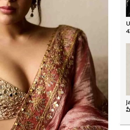
U
4
J
మ