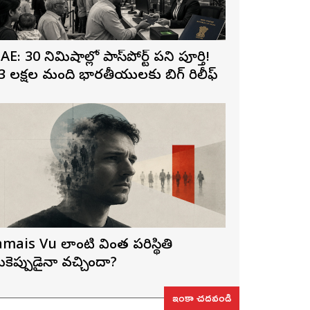
AE: 30 నిమిషాల్లో పాస్‌పోర్ట్ పని పూర్తి!
3 లక్షల మంది భారతీయులకు బిగ్ రిలీఫ్
amais Vu లాంటి వింత పరిస్థితి
ీకెప్పుడైనా వచ్చిందా?
ఇంకా చదవండి