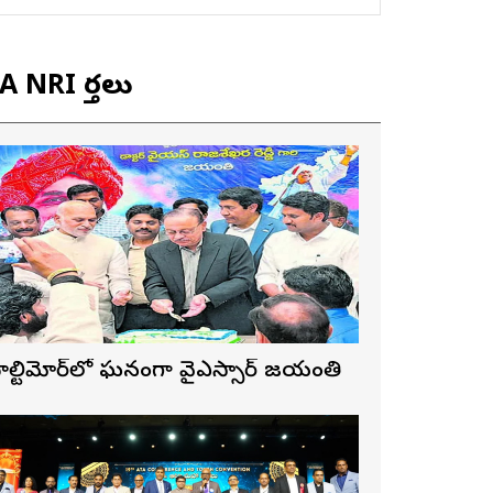
 NRI వార్తలు
ాల్టిమోర్‌లో ఘనంగా వైఎస్సార్‌ జయంతి