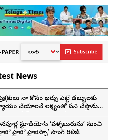
-PAPER
Subscribe
test News
ప్రేక్షకులు నా కోసం ఖర్చు పెట్టే డబ్బులకు
్యాయం చేయాలనే లక్ష్యంతో పని చేస్తాను”
 ‘దందా’ ఫేమ్ దొర సాయి తేజ
న్నపూర్ణ స్టూడియోస్ ‘పళ్ళబురుసు’ నుంచి
హైలో హైలో హైలెస్సా’ సాంగ్ రిలీజ్