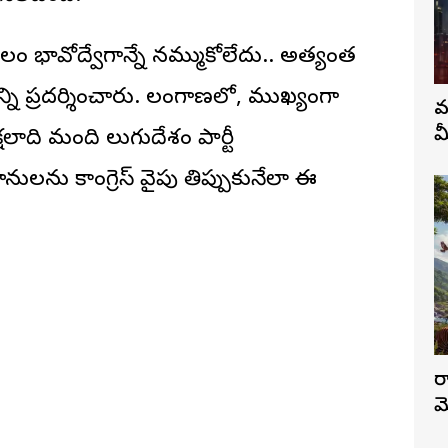
కేవలం భావోద్వేగాన్నే నమ్ముకోలేదు.. అత్యంత
ి ప్రదర్శించారు. తెలంగాణలో, ముఖ్యంగా
వ
మ
ాది మంది తెలుగుదేశం పార్టీ
ు కాంగ్రెస్‌ వైపు తిప్పుకునేలా ఈ
ర
మ