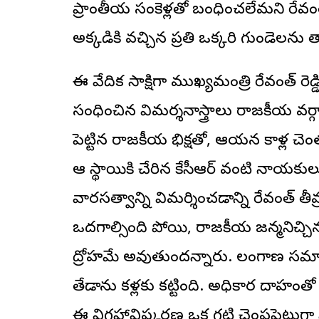
ప్రాంతీయ సంకెళ్లతో బంధించలేమని రేవంత్‌ 
అక్కడికి వచ్చిన ప్రతి ఒక్కరి గుండెలను త
ఈ వేదిక సాక్షిగా ముఖ్యమంత్రి రేవంత్‌ రెడ్డి
సంధించిన విమర్శనాస్త్రాలు రాజకీయ వర్గాల్
పెట్టిన రాజకీయ భిక్షతో, ఆయన కాళ్ల చ
ఆ స్థాయికి చేరిన కేసీఆర్ వంటి నాయకుల
వారసత్వాన్ని విమర్శించడాన్ని రేవంత్‌ తీవ్
ఒదగాల్సింది పోయి, రాజకీయ జన్మనిచ్చ
ద్రోహమే అవుతుందన్నారు. తెలంగాణ సమాజ
తేడాను కళ్లకు కట్టింది. అధికార దాహంతో చ
ఈ విగ్రహావిష్కరణ ఒక గట్టి చెంపపెట్టుగా 