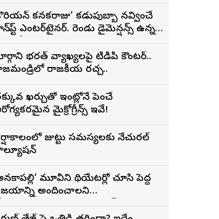
్రైలర్
కొరియన్ కనకరాజు’ కడుపుబ్బా నవ్వించే
ాన్‌స్టాప్ ఎంటర్‌టైనర్. రెండు డైమెన్షన్స్ ఉన్న
ాత్రలో నటించడం చాలా సంతృప్తినిచ్చింది :
రుణ్ తేజ్
ార్గాని భరత్ వ్యాఖ్యలపై టీడీపీ కౌంటర్..
ాజమండ్రిలో రాజకీయ రచ్చ..
క్కువ ఖర్చుతో ఇంట్లోనే పెంచే
రోగ్యకరమైన మైక్రోగ్రీన్స్ ఇవే!
ర్షాకాలంలో జుట్టు సమస్యలకు నేచురల్
ొల్యూషన్
అనకాపల్లి’ మూవీని థియేటర్లో చూసి పెద్ద
ిజయాన్ని అందించాలని
ోరుకుంటున్నాను.. సోనూ సూద్