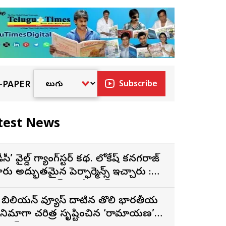
-PAPER
Subscribe
test News
డీసీ’ వైల్డ్ గ్యాంగ్‌స్టర్ కథ. లోకేష్ కనగరాజ్
ారు అద్భుతమైన పెర్ఫార్మెన్స్ ఇచ్చారు :
ర్శకుడు అరుణ్ మాథేశ్వరన్
 బిలియన్ వ్యూస్ దాటిన తొలి భారతీయ
ినిమాగా చరిత్ర సృష్టించిన ‘రామాయణ’