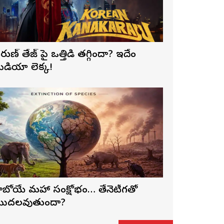
రుణ్ తేజ్‌ పై ఒత్తిడి తగ్గిందా? ఇదేం
ీడియా లెక్క!
ాబోయే మహా సంక్షోభం… తేనెటీగతో
ొదలవుతుందా?