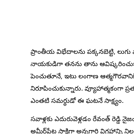
ప్రాంతీయ విభేదాలను పక్కనబెట్టి, తెలుగు 
నాయకుడిగా తనను తాను ఆవిష్కరించుకున
పెంచుతూనే, ఇటు తెలంగాణ ఆత్మగౌరవాని
నిరూపించుకున్నారు. వ్యూహాత్మకంగా ప్రత్
ఎంతటి సమర్థుడో ఈ ఘటనే సాక్ష్యం.
సవాళ్లకు ఎదురువెళ్లడం రేవంత్‌ రెడ్డి నై
అమీర్‌పేట సాక్షిగా అన్నగారి విగ్రహాన్ని నిలబ