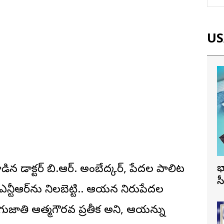
USA
భ
 డాక్టర్ బి.ఆర్. అంబేద్కర్, పేదల పాలిట
స
ఎన్టీఆర్‌ను నిలబెట్టి.. ఆయన నిరుపేదల
లుగుజాతి ఆత్మగౌరవ ప్రతీక అని, ఆయన్ను