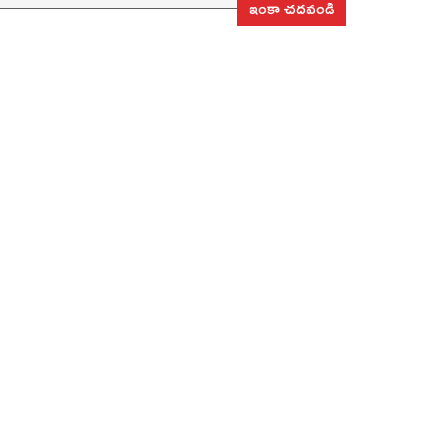
ఇంకా చదవండి