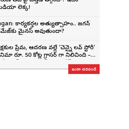
రుణ్ తేజ్‌ పై ఒత్తిడి తగ్గిందా? ఇదేం
ీడియా లెక్క!
agan: కార్యకర్తల అత్యుత్సాహం.. జగన్
మేజ్‌కు మైనస్ అవుతుందా?
్రేక్షకుల ప్రేమ, ఆదరణ వల్లే ‘చెన్నై లవ్ స్టోరీ’
ినిమా రూ. 50 కోట్ల గ్రాసర్ గా నిలిచింది –
్టోరీ రైటర్, ప్రొడ్యూసర్ సాయి రాజేష్
ఇంకా చదవండి