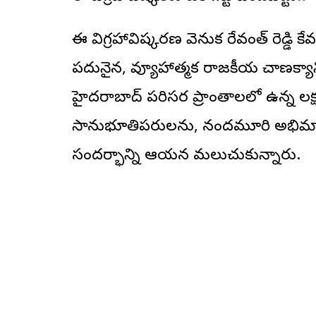
ఈ విగ్రహావిష్కరణ వెనుక రేవంత్‌ రెడ్డి 
పదునైన, వ్యూహాత్మక రాజకీయ చాణక్యాన్న
హైదరాబాద్ పరిసర ప్రాంతాలలో ఉన్న లక్షల
సానుభూతిపరులను, నందమూరి అభిమానులన
సందర్భాన్ని ఆయన మలుచుకున్నారు.