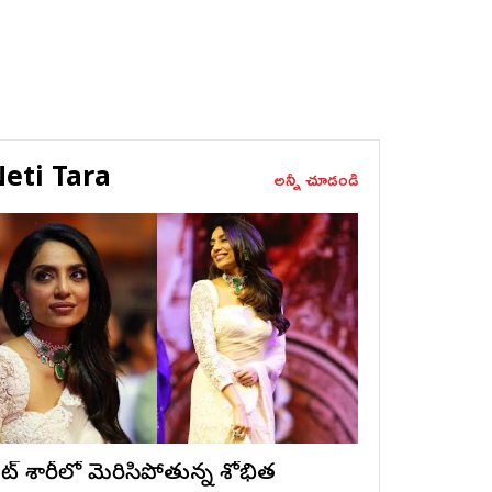
eti Tara
అన్నీ చూడండి
ైట్ శారీలో మెరిసిపోతున్న శోభిత