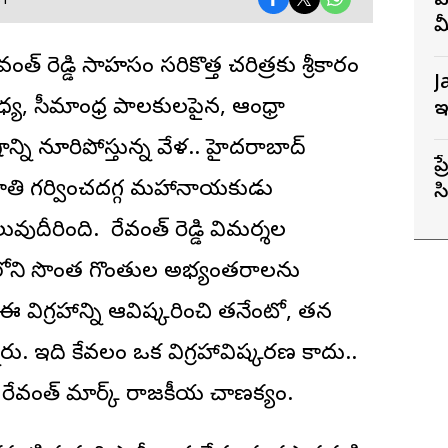
వ
ST
మ
వంత్ రెడ్డి
సాహసం సరికొత్త చరిత్రకు శ్రీకారం
J
ధ్య, సీమాంధ్ర పాలకులపైన, ఆంధ్రా
ఇ
ని నూరిపోస్తున్న వేళ.. హైదరాబాద్‌
ప
గుజాతి గర్వించదగ్గ మహానాయకుడు
స
స
ీరింది. రేవంత్‌ రెడ్డి విమర్శల
ంలోని సొంత గొంతుల అభ్యంతరాలను
ి ఈ విగ్రహాన్ని ఆవిష్కరించి తనేంటో, తన
ు. ఇది కేవలం ఒక విగ్రహావిష్కరణ కాదు..
ే రేవంత్‌ మార్క్ రాజకీయ చాణక్యం.