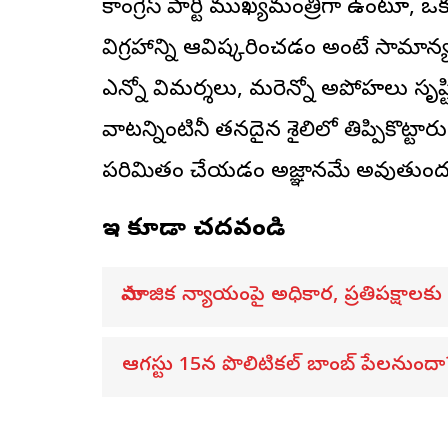
కాంగ్రెస్‌ పార్టీ ముఖ్యమంత్రిగా ఉంటూ, ఒకప్ప
విగ్రహాన్ని ఆవిష్కరించడం అంటే సామా
ఎన్నో విమర్శలు, మరెన్నో అపోహలు సృష్టించ
వాటన్నింటినీ తనదైన శైలిలో తిప్పికొట్టారు
పరిమితం చేయడం అజ్ఞానమే అవుతుందని
ఇవి కూడా చదవండి
సామాజిక న్యాయంపై అధికార, ప్రతిపక్షాలక
ఆగస్టు 15న పొలిటికల్ బాంబ్ పేలనుందా