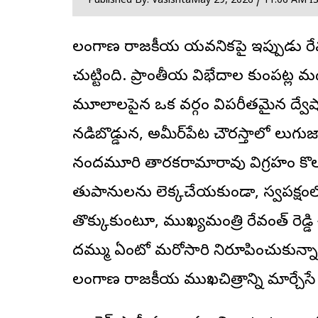
Published By: Vasishta
May 29, 2026 / 11:06 AM I
తెలంగాణ రాజకీయ యవనికపై ఇప్పుడు
రే
చుట్టింది. ప్రాంతీయ విభేదాల కుంపట్ల మ
మూలాలపైన ఒక వర్గం విపరీతమైన ద్వేషాన్
నడిబొడ్డున, అమీర్‌పేట చౌరస్తాలో తెలు
నందమూరి తారకరామారావు విగ్రహం కొలువుద
తుపానులను లెక్కచేయకుండా, స్వపక్ష
తొక్కుకుంటూ, ముఖ్యమంత్రి రేవంత్‌ రెడ్డ
దమ్ము ఏంటో మరోసారి నిరూపించుకున్నార
తెలంగాణ రాజకీయ ముఖచిత్రాన్ని మార్చేస