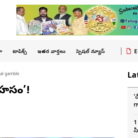
E
ా
టాపిక్స్
ఇతర వార్తలు
స్పెషల్ న్యూస్
La
cal gamble
సాహసం’!
‘
గ
ద
1
స