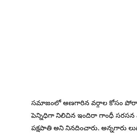
సమాజంలో అణగారిన వర్గాల కోసం పోరాడిన
పెన్నిధిగా నిలిచిన ఇందిరా గాంధీ సరసన 
పక్షపాతి అని నినదించారు. అన్నగారు తె