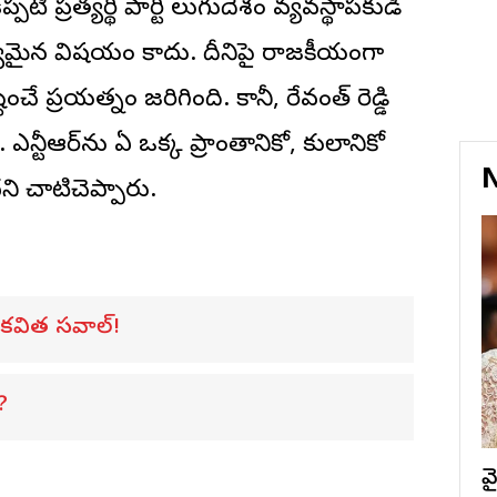
టి ప్రత్యర్థి పార్టీ తెలుగుదేశం వ్యవస్థాపకుడి
న్యమైన విషయం కాదు. దీనిపై రాజకీయంగా
ే ప్రయత్నం జరిగింది. కానీ, రేవంత్‌ రెడ్డి
. ఎన్టీఆర్‌ను ఏ ఒక్క ప్రాంతానికో, కులానికో
N
 చాటిచెప్పారు.
ు కవిత సవాల్!
?
వ