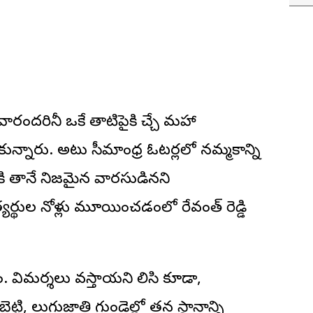
వారందరినీ ఒకే తాటిపైకి తెచ్చే మహా
్నారు. అటు సీమాంధ్ర ఓటర్లలో నమ్మకాన్ని
కి తానే నిజమైన వారసుడినని
యర్థుల నోళ్లు మూయించడంలో రేవంత్‌ రెడ్డి
జం. విమర్శలు వస్తాయని తెలిసి కూడా,
ెట్టి, తెలుగుజాతి గుండెల్లో తన స్థానాన్ని