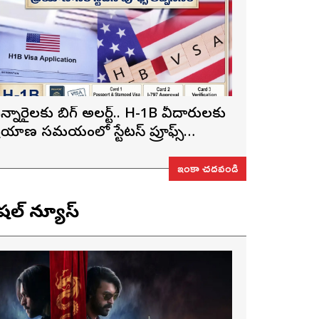
న్నారైలకు బిగ్ అలర్ట్.. H-1B వీసాదారులకు
్రయాణ సమయంలో స్టేటస్ ప్రూఫ్స్
ప్పనిసరి..!
ఇంకా చదవండి
ెషల్ న్యూస్