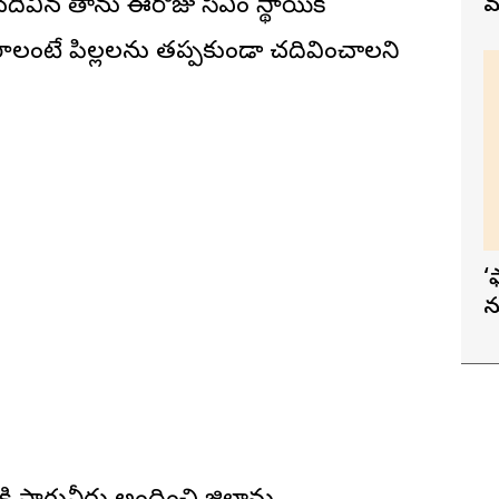
చదివిన తాను ఈరోజు సీఎం స్థాయికి
మ
ాలంటే పిల్లలను తప్పకుండా చదివించాలని
‘
న