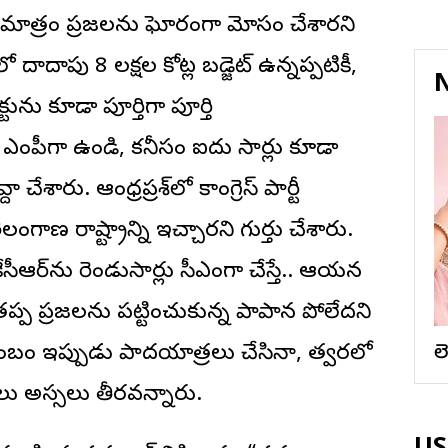
మాత్రం ప్రజలను ఘోరంగా మోసం చేశారని
ో దాదాపు 8 లక్షల కోట్ల బడ్జెట్ ఉన్నప్పటికీ,
N
టును కూడా పూర్తిగా పూర్తి
 ఎంపీగా ఉండి, కనీసం ఐదు సార్లు కూడా
ారు. ఆంధ్రప్రదేశ్‌లో కాంగ్రెస్ పార్టీ
గాణ రాష్ట్రాన్ని ఇచ్చారని గుర్తు చేశారు.
ేసీఆర్‌ను రెండుసార్లు సీఎంగా చేస్తే.. ఆయన
్ప ప్రజలను పట్టించుకున్న పాపాన పోలేదని
ుంబం ఇప్పుడు పాదయాత్రలు చేసినా, త్వరలో
ల
ాలు అస్సలు తీరవన్నారు.