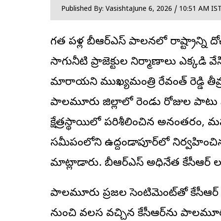
Published By: Vasishta
June 6, 2026 / 10:51 AM IS
గత పదేళ్ల బీఆర్‌ఎస్ పాలనలో రాష్ట్రాన్ని
సాగునీటి ప్రాజెక్టుల నిర్మాణాలు ఎక్కడి
మారాయని ముఖ్యమంత్రి రేవంత్ రెడ్డి తీవ
పాలమూరు జిల్లాలో రెండు రోజుల పాటు సా
క్షేత్రస్థాయిలో పరిశీలించిన అనంతరం, మ
సమీపంలోని ఉద్దండాపూర్‌లో నిర్వహి
మాట్లాడారు. బీఆర్‌ఎస్ అధినేత కేసీఆర్ లక్
పాలమూరు ప్రజల సెంటిమెంట్‌తో కేసీఆర్
నుంచి వలస వచ్చిన కేసీఆర్‌ను పాలమూరు 