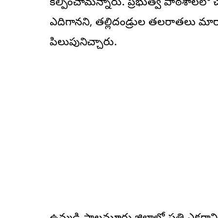
కల్పించామన్నారు. ప్రభుత్వ పాఠశాలలో 
ఎదిగానని, తల్లిదండ్రుల తలరాతలు మార
పిలుపునిచ్చారు.