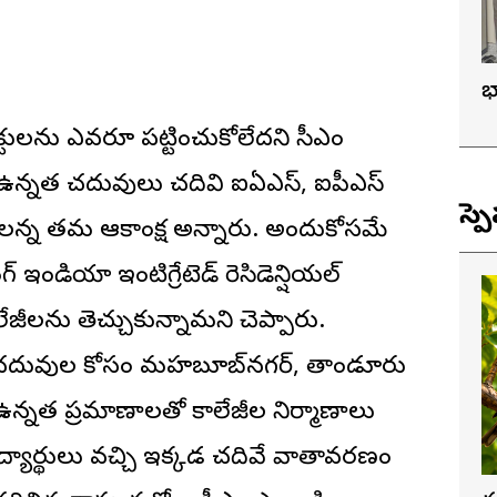
భ
క్టులను ఎవరూ పట్టించుకోలేదని సీఎం
ు ఉన్నత చదువులు చదివి ఐఏఎస్, ఐపీఎస్
స్ప
ాలన్నదే తమ ఆకాంక్ష అన్నారు. అందుకోసమే
ఇండియా ఇంటిగ్రేటెడ్ రెసిడెన్షియల్
లేజీలను తెచ్చుకున్నామని చెప్పారు.
నత చదువుల కోసం మహబూబ్‌నగర్, తాండూరు
కాల ఉన్నత ప్రమాణాలతో కాలేజీల నిర్మాణాలు
యార్థులు వచ్చి ఇక్కడ చదివే వాతావరణం