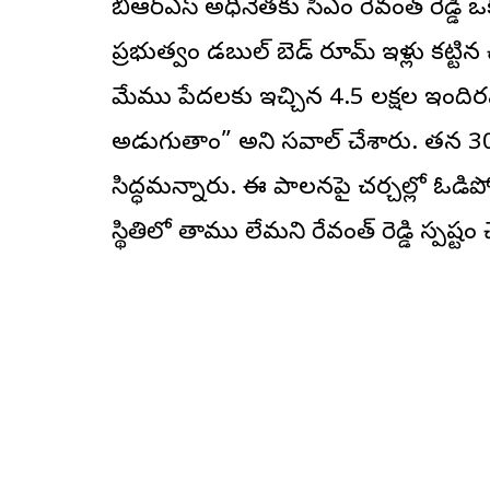
బీఆర్‌ఎస్ అధినేతకు సీఎం రేవంత్ రెడ్డ
ప్రభుత్వం డబుల్ బెడ్ రూమ్ ఇళ్లు కట్టి
మేము పేదలకు ఇచ్చిన 4.5 లక్షల ఇందిరమ్
అడుగుతాం” అని సవాల్ చేశారు. తన 30
సిద్ధమన్నారు. ఈ పాలనపై చర్చల్లో ఓడిపోతే
స్థితిలో తాము లేమని రేవంత్ రెడ్డి స్పష్టం