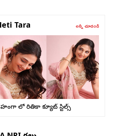
eti Tara
అన్నీ చూడండి
ెహంగా లో రితికా క్యూట్ స్టిల్స్