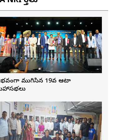
 NRI వార్తలు
ైభవంగా ముగిసిన 19వ ఆటా
హాసభలు