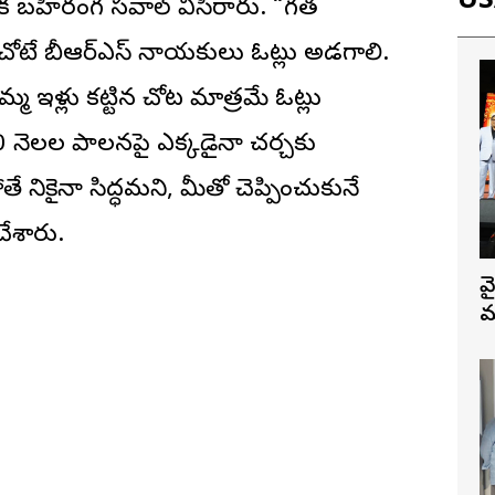
USA
ి ఒక బహిరంగ సవాల్ విసిరారు. “గత
న చోటే బీఆర్‌ఎస్ నాయకులు ఓట్లు అడగాలి.
మ ఇళ్లు కట్టిన చోట మాత్రమే ఓట్లు
 నెలల పాలనపై ఎక్కడైనా చర్చకు
 దేనికైనా సిద్ధమని, మీతో చెప్పించుకునే
 చేశారు.
వ
మ