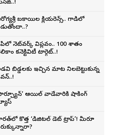
ెసేజ్..!
రోగ్యశ్రీ బకాయిల క్లియరెన్స్.. గాడిలో
డుతోందా..?
పీలో నెట్‌వర్క్ విప్లవం.. 100 శాతం
లికాం కనెక్టివిటీ టార్గెట్..!
డవి బిడ్డలకు ఇచ్చిన మాట నిలబెట్టుకున్న
వన్..!
ఫార్చ్యూన్’ ఆయిల్ వాడేవారికి షాకింగ్
్యూస్
ారత్‌లో కొత్త ‘డిజిటల్ డెట్ ట్రాప్’! మీరూ
రుక్కున్నారా?