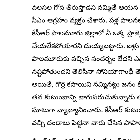
వలసల గోస తీరుస్తాడని నమ్మితే ఆయన 
సీఎం ఆగ్రహం వ్యక్తం చేశారు. పదేళ్ల పాలనల
కేసీఆర్ పాలమూరు జిల్లాలో ఏ ఒక్క ప్రాజెక్
చేయలేకపోయారని దుయ్యబట్టారు. ఐదేళ్లు
పాలమూరుకు వచ్చిన సందర్భం లేదని ఎద్దేవా చేశ
నష్టపోతుందని తెలిసినా సోనియాగాంధీ తెలం
అయితే, గొర్రె కసాయిని నమ్మినట్లు జనం క
తన కుటుంబాన్ని బాగుపరుచుకున్నారు తప
ఘాటుగా వ్యాఖ్యానించారు. కేసీఆర్ కుట
వచ్చి దండాలు పెట్టినా వారు చేసిన పాప