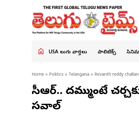
USA తెలుగు వార్తలు
పాలిటిక్స్
సినిమ
Home
»
Politics
»
Telangana
» Revanth reddy challan
కేసీఆర్.. దమ్ముంటే చర్చకు
సవాల్