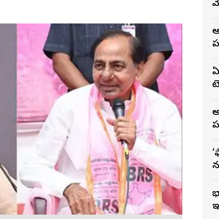
మ
ఆ
ప
ఏ
టె
అ
ప
‘
న
భ
ఇ