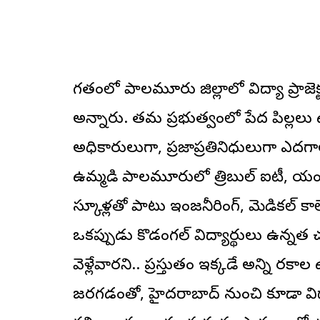
గతంలో పాలమూరు జిల్లాలో విద్యా ప్రాజె
అన్నారు. తమ ప్రభుత్వంలో పేద పిల్లల
అధికారులుగా, ప్రజాప్రతినిధులుగా ఎదగ
ఉమ్మడి పాలమూరులో త్రిబుల్ ఐటీ, యంగ్ 
స్కూళ్లతో పాటు ఇంజనీరింగ్, మెడికల్ కా
ఒకప్పుడు కొడంగల్ విద్యార్థులు ఉన్
వెళ్లేవారని.. ప్రస్తుతం ఇక్కడే అన్ని ర
జరగడంతో, హైదరాబాద్ నుంచి కూడా విద్