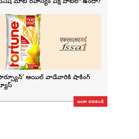
నిషి మాట రహస్యం పక్షి పాటలో ఉందా?
ఫార్చ్యూన్’ ఆయిల్ వాడేవారికి షాకింగ్
్యూస్
ఇంకా చదవండి