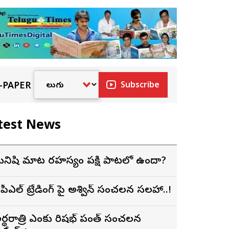
-PAPER
Subscribe
test News
నిషి మాట రహస్యం పక్షి పాటలో ఉందా?
పీఎల్ ట్రేడింగ్ పై అశ్విన్ సంచలన సలహా..!
ర్థరాత్రి సీఎంకు రిషభ్ పంత్ సంచలన