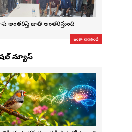
ాష అంతరిస్తే జాతి అంతరిస్తుంది
ఇంకా చదవండి
ెషల్ న్యూస్