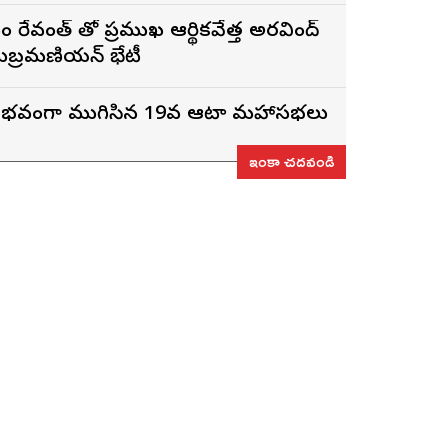
 రేవంత్ తో ప్రముఖ ఆర్థికవేత్త అరవింద్‌
ుబ్రమణియన్ భేటీ
ైభవంగా ముగిసిన 19వ ఆటా మహాసభలు
ఇంకా చదవండి