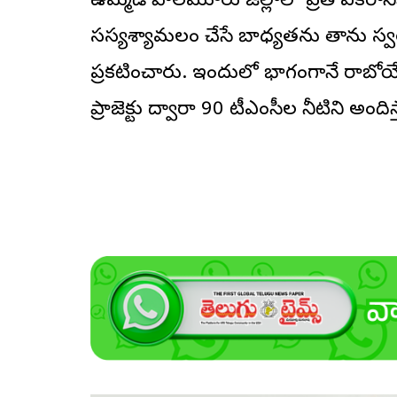
ఉమ్మడి పాలమూరు జిల్లాలో ప్రతి ఎకరానిక
సస్యశ్యామలం చేసే బాధ్యతను తాను స్వయ
ప్రకటించారు. ఇందులో భాగంగానే రాబోయే
ప్రాజెక్టు ద్వారా 90 టీఎంసీల నీటిని అంద