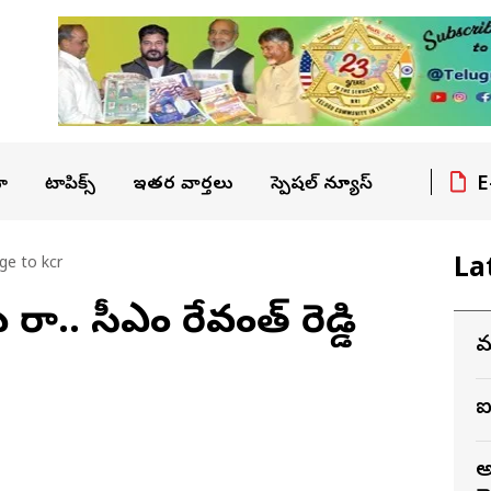
E
ా
టాపిక్స్
ఇతర వార్తలు
స్పెషల్ న్యూస్
La
ge to kcr
 రా.. సీఎం రేవంత్ రెడ్డి
మ
ఐ
అ