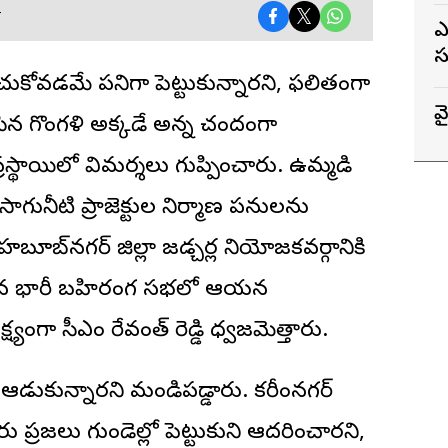
T
సీఎం
స
 దోచుకోవడమే పనిగా పెట్టుకున్నారని, ఫలితంగా
వ
 వేసిన గొంగళి అక్కడే అన్న చందంగా
్రస్థాయిలో విమర్శలు గుప్పించారు. ఉమ్మడి
గునీటి ప్రాజెక్టుల నిర్మాణ పనులను
హబూబ్‌నగర్ జిల్లా జడ్చర్ల నియోజకవర్గానికి
ంచిన భారీ బహిరంగ సభలో ఆయన
ష్యంగా సీఎం రేవంత్ రెడ్డి ధ్వజమెత్తారు.
 ఆడుకున్నారని మండిపడ్డారు. కరీంనగర్
ప్రజలు గుండెల్లో పెట్టుకుని ఆదరించారని,