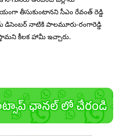
ి సాగునీరు అందించి జిల్లాను
ంగా తీసుకుంటానని సీఎం రేవంత్ రెడ్డి
 డిసెంబర్ నాటికి పాలమూరు-రంగారెడ్డి
ిస్తామని కీలక హామీ ఇచ్చారు.