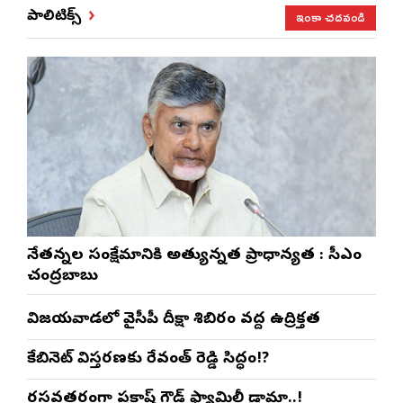
ఇంకా చదవండి
పాలిటిక్స్
నేతన్నల సంక్షేమానికి అత్యున్నత ప్రాధాన్యత : సీఎం
చంద్రబాబు
విజయవాడలో వైసీపీ దీక్షా శిబిరం వద్ద ఉద్రిక్తత
కేబినెట్ విస్తరణకు రేవంత్ రెడ్డి సిద్ధం!?
రసవత్తరంగా ప్రకాష్ గౌడ్ ఫ్యామిలీ డ్రామా..!