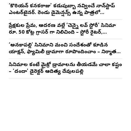
‘కొరియన్ కనకరాజు’ కడుపుబ్బా నవ్వించే నాన్‌స్టాప్
ఎంటర్‌టైనర్. రెండు డైమెన్షన్స్ ఉన్న పాత్రలో
నటించడం చాలా సంతృప్తినిచ్చింది : వరుణ్ తేజ్
ప్రేక్షకుల ప్రేమ, ఆదరణ వల్లే ‘చెన్నై లవ్ స్టోరీ’ సినిమా
రూ. 50 కోట్ల గ్రాసర్ గా నిలిచింది – స్టోరీ రైటర్,
ప్రొడ్యూసర్ సాయి రాజేష్
‘అనకాపల్లి’ సినిమాని మంచి సందేశంతో కూడిన
యాక్షన్, ఫ్యామిలీ డ్రామాగా రూపొందించాం – నిర్మాతలు
త్రినాథరావు నక్కిన, కాండ్రేగుల నాయుడు
సినిమాల కంటే మైక్రో డ్రామాలను తీయడమే చాలా కష్టం
– ‘దందా’ డైరెక్ట‌ర్ ఆదిత్య దేవులపల్లి