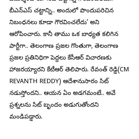
బీఎన్‌ఎస్‌ చట్టాన్ని.. అందులో పొందుపరిచిన
నిబంధనలు కూడా గౌరవించలేదు’ అని
ఆరోపించారు. కానీ తాము ఒక బాధ్యత కలిగిన
పార్టీగా.. తెలంగాణ ప్రజల గొంతుగా, తెలంగాణ
ప్రజల ప్రతినిధిగా పెద్దలు కేసీఆర్ విచారణకు
హాజరయ్యారని కేటీఆర్‌ తెలిపారు. రేవంత్ రెడ్డి(CM
REVANTH REDDY) ఆదేశానుసారం సిట్
నడుస్తోందని.. ఆయన ఏం అడగమంటే.. అవే
ప్రశ్నలను సిట్ బృందం అడుగుతోందని
మండిపడ్డారు.