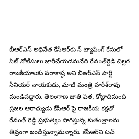
బీఆర్‌ఎస్‌ అధినేత కేసీఆర్‌కు ఫోన్‌ ట్యాపింగ్‌ కేసులో
సిట్‌ నోటీసులు జారీచేయడమనేది రేవంత్‌ర్డెడి చిల్లర
రాజకీయాలకు పరాకాష్ఠ అని బీఆర్‌ఎస్‌ పార్టీ
సీనియర్‌ నాయకుడు, మాజీ మంత్రి హరీశ్‌రావు
మండిప‌డ్డారు. తెలంగాణ జాతి పిత, కోట్లాదిమంది
ప్రజల ఆరాధ్యుడు కేసీఆర్ పై రాజకీయ కక్షతో
రేవంత్ రెడ్డి ప్రభుత్వం సాగిస్తున్న కుతంత్రాలను
తీవ్రంగా ఖండిస్తున్నామ‌న్నారు. కేసీఆర్‌ని టచ్