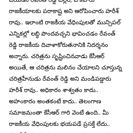
చేయడం రేవంత్ రెడ్డి చిల్లర, చౌకబారు
రాజకీయాలకు పరాకాష్ట అని ఆరోపించారు హరీశ్
రావు.. ఇలాంటి రాజకీయ వేధింపులతో మున్సిపల్
ఎన్నికల్లో లబ్ధి పొందవచ్చని భావించడం రేవంత్
రెడ్డి రాజకీయ దివాళాకోరుతనానికి నిదర్శనం
అన్నారు. చరిత్రను సృష్టించినవాడు కేసీఆర్
అయితే, ఆ చరిత్రను మలినం చేయాలని చూస్తున్న
చరిత్రహీనుడు రేవంత్ రెడ్డి అని మండిపడ్డారు
హరీశ్ రావు.. అధికారం శాశ్వతం కాదు..
అహంకారం అంతకంటే కాదు.. తెలంగాణ
సమాజమంతా కేసీఆర్ గారి వెంటే ఉంది.. మీ
రాజకీయ వేధింపులకు భయపడే ప్రసక్తే లేదు..