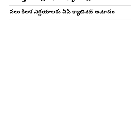
పలు కీలక నిర్ణయాలకు ఏపీ క్యాబినెట్ ఆమోదం