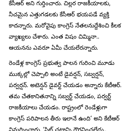
కేసీఆర్ అని గుర్తించారు. చిల్లర రాజకీయాలకు,
నీచమైన ఎత్తుగడలకు కేసీఆర్ భయపడే వ్యక్తి
కాదన్నారు. మరోవైపు కాంగ్రెస్ నేతలనుద్దేశించి కీలక
వ్యాఖ్యలు చేశారు. ఎంత విషం చిమ్మినా..
ఆయనను ఎవరూ ఏమీ చేయలేరన్నారు.
రెండేళ్ల కాంగ్రెస్ ప్రభుత్వ పాలన గురించి మూడు
ముక్కల్లో చెప్పాలి అంటే డైవర్షన్, సబ్వర్షన్,
పర్వర్షన్. అటెన్షన్ డైవర్ట్ చేయడం అన్నారు కేటీఆర్.
తమ చేతకానితనాన్ని సబ్వర్ట్ చేయడం, పర్వర్ట్
రాజకీయాలు చేయడం. రాష్ట్రంలో రెండేళ్లుగా
కాంగ్రెస్ పరిపాలన తీరు ఇలానే ఉంది’ అని కేటీఆర్‌
విమర్శించారు. ‘సిట్ చట్టాన్ని గౌరవించలేదు..