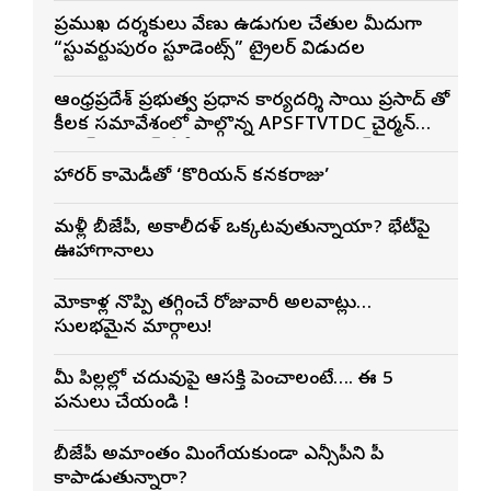
ప్రముఖ దర్శకులు వేణు ఉడుగుల చేతుల మీదుగా
“స్టువర్టుపురం స్టూడెంట్స్” ట్రైలర్ విడుదల
ఆంధ్రప్రదేశ్ ప్రభుత్వ ప్రధాన కార్యదర్శి సాయి ప్రసాద్ తో
కీలక సమావేశంలో పాల్గొన్న APSFTVTDC చైర్మన్
భరత్ భూషణ్, ఏపీ ఎఫ్డిసి ఎండి విశ్వనాథన్, పలు
శాఖల అధికారులు
హారర్ కామెడీతో ‘కొరియన్ కనకరాజు’
మళ్లీ బీజేపీ, అకాలీదళ్ ఒక్కటవుతున్నాయా? భేటీపై
ఊహాగానాలు
మోకాళ్ల నొప్పి తగ్గించే రోజువారీ అలవాట్లు…
సులభమైన మార్గాలు!
మీ పిల్లల్లో చదువుపై ఆసక్తి పెంచాలంటే…. ఈ 5
పనులు చేయండి !
బీజేపీ అమాంతం మింగేయకుండా ఎన్సీపీని పీకే
కాపాడుతున్నారా?