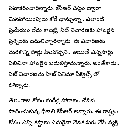
సహకరించారన్నారు. కేసీఆర్ చట్టం ద్వారా
మినహాయింపులు కోరే ఛాన్సున్నా.. ఎలాంటి
ప్రమేయం లేదు కాబట్టి, సిట్ విచారణకు హాజరైన
ప్రశ్నలకు బదులిచ్చారన్నారు. ఈ విచారణకు
మరికొన్ని సార్లు పిలవొచ్చని.. అయితే ఎన్నిసార్లు
పిలిచినా హాజరైన బదులిస్తామన్నారు. అంతేకాదు..
సిట్ విచారణను హిట్ సినిమా సీక్వెల్స్ తో
పోల్చారు.
తెలంగాణ కోసం సుదీర్ఘ పోరాటం చేసిన
సాధించుకున్న ధీశాలి కేసీఆర్ అన్నారు. ఈ రాష్ట్రం
కోసం ఎన్ని కష్టాలు ఎదురైనా వెనకడుగు వేసే వ్యక్తి