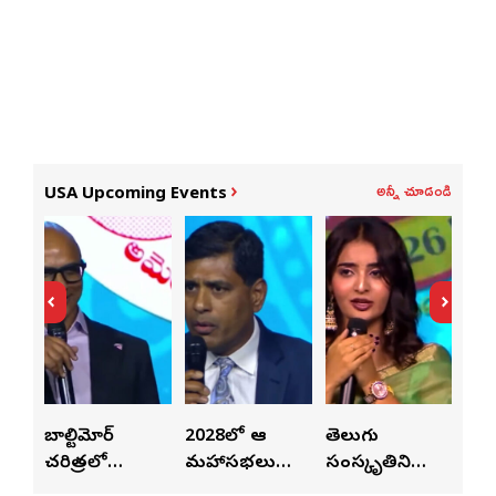
అన్నీ చూడండి
USA Upcoming Events
లపై
బాల్టిమోర్
2028లో ఆటా
తెలుగు
పెట
చరిత్రలో
మహాసభలు
సంస్కృతిని
పెట్
వీన్
నిలిచిపోయే
జరిగేది అక్కడే:
ఏకం
వీల