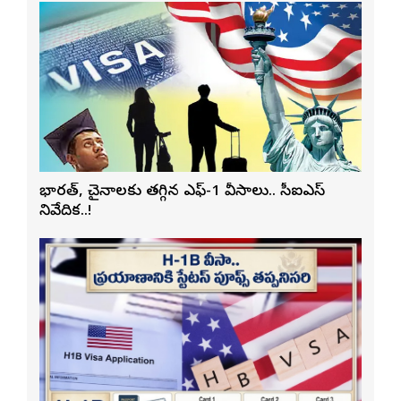
భారత్, చైనాలకు తగ్గిన ఎఫ్-1 వీసాలు.. సీఐఎస్
నివేదిక..!