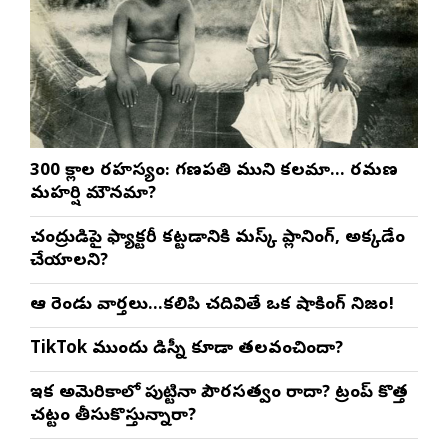
300 శ్లోకాల రహస్యం: గణపతి ముని కలమా… రమణ
మహర్షి మౌనమా?
చంద్రుడిపై ఫ్యాక్టరీ కట్టడానికి మస్క్ ప్లానింగ్, అక్కడేం
చేయాలని?
ఆ రెండు వార్తలు…కలిపి చదివితే ఒక షాకింగ్ నిజం!
TikTok ముందు డిస్నీ కూడా తలవంచిందా?
ఇక అమెరికాలో పుట్టినా పౌరసత్వం రాదా? ట్రంప్ కొత్త
చట్టం తీసుకొస్తున్నారా?