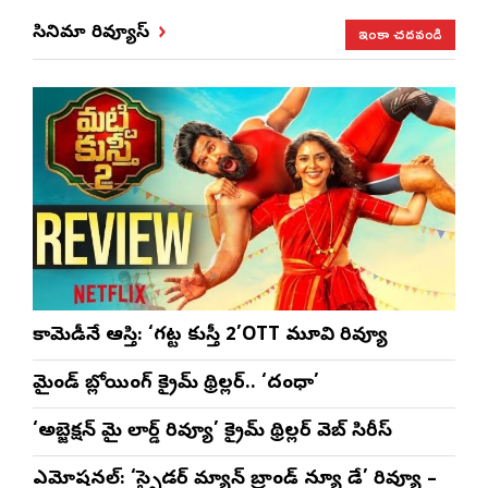
వేడుక ఇది: శ్రీధర్
సతీష్ రెడ్డి
చేస్తున్నారు:
విధా
ఇంకా చదవండి
సినిమా రివ్యూస్
బానాల
అనన్య నాగళ్ల
సభల
సీఎ
భట్ట
కామెడీనే ఆస్తి: ‘గట్ట కుస్తీ 2’OTT మూవి రివ్యూ
మైండ్ బ్లోయింగ్ క్రైమ్ థ్రిల్లర్.. ‘దంధా’
‘అబ్జెక్ష‌న్ మై లార్డ్ రివ్యూ’ క్రైమ్ థ్రిల్ల‌ర్ వెబ్ సిరీస్
ఎమోష‌న‌ల్‌: ‘స్పైడర్ మ్యాన్ బ్రాండ్ న్యూ డే’ రివ్యూ –