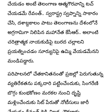
చేయడం అంటే తెలంగాణ ఆత్మగౌరవాన్ని టచ్
చేయడమే రేవంత్.. స్వరాష్ట్ర స్వప్నాన్ని సాకారం
చేసి, దశాబ్దకాలం పాటు తెలంగాణను దేశంలోనే
అగ్రగామిగా నిలిపిన మహానేత కేసీఆర్.. అలాంటి
చరిత్రాత్మక నాయకుడిపై బురద చల్లాలని
ప్రయత్నించడం సూర్యునిపై ఉమ్మి వేయడమేన‌ని
మండిప‌డ్డారు.
పరిపాలనలో చేతకానితనంతో ప్రజల్లో పెరుగుతున్న
వ్యతిరేకతను పక్కదారి పట్టించేందుకు, సింగరేణి
బొగ్గు కుంభకోణం మరకల నుంచి దృష్టి
మళ్లించేందుకు సిట్ పేరుతో నోటీసులు జారీ