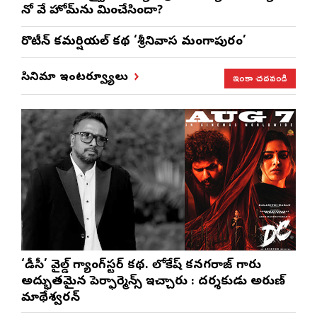
నో వే హోమ్‌ను మించేసిందా?
రొటీన్‌ కమర్షియల్‌ కథ ‘శ్రీనివాస మంగాపురం’
ఇంకా చదవండి
సినిమా ఇంటర్వ్యూలు
‘డీసీ’ వైల్డ్ గ్యాంగ్‌స్టర్ కథ. లోకేష్ కనగరాజ్ గారు
అద్భుతమైన పెర్ఫార్మెన్స్ ఇచ్చారు : దర్శకుడు అరుణ్
మాథేశ్వరన్