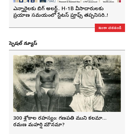
ఎన్నారైలకు బిగ్ అలర్ట్.. H-1B వీసాదారులకు
ప్రయాణ సమయంలో స్టేటస్ ప్రూఫ్స్ తప్పనిసరి..!
ఇంకా చదవండి
స్పెషల్ న్యూస్
300 శ్లోకాల రహస్యం: గణపతి ముని కలమా…
రమణ మహర్షి మౌనమా?