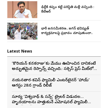
ఢిల్లీకి కప్పం కట్టే పరిస్థితి మళ్లీ వచ్చింది :
కేటీఆర్
భారీ జనసమీకరణ.. జగన్ భవిష్యత్
కార్యక్రమాలపై ప్రభావం చూపుతుందా..
Latest News
‘కొరియన్ కనకరాజు’కు మేము ఊహించిన దానికంటే
అద్భుతమైన రెస్పాన్స్ వచ్చింది.: సక్సెస్ ప్రెస్ మీట్‌లో
మెగా ప్రిన్స్ వరుణ్ తేజ్
నయనతార-కవిన్ ఫ్యామిలీ ఎంటర్‌టైనర్ ‘హాయ్’
ఆగస్టు 28న గ్రాండ్ రిలీజ్
సూర్య ‘విశ్వనాథ్ & సన్స్’ ట్రైలర్ విడుదల…
హృదయాలను హత్తుకునే ఎమోషనల్ ఫ్యామిలీ
ఎంటర్‌టైనర్‌గా భారీ అంచనాలు