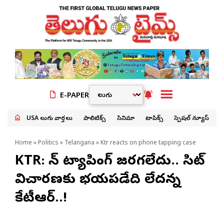
E-PAPER
USA తెలుగు వార్తలు
పాలిటిక్స్
సినిమా
టాపిక్స్
స్పెషల్ న్యూస్
Home
»
Politics
»
Telangana
» Ktr reacts on phone tapping case
KTR: ఫోన్ ట్యాపింగ్ జరగలేదు.. సిట్
విచారణకు భయపడేది లేదన్న
కేటీఆర్..!