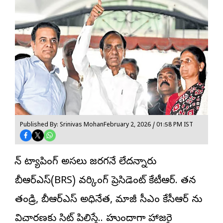
Published By: Srinivas Mohan
February 2, 2026 / 01:58 PM IST
ఫోన్ ట్యాపింగ్ అసలు జరగనే లేదన్నారు
బీఆర్ఎస్(BRS) వర్కింగ్ ప్రెసిడెంట్ కేటీఆర్. తన
తండ్రి, బీఆర్ఎస్ అధినేత, మాజీ సీఎం కేసీఆర్ ను
విచారణకు సిట్ పిలిస్తే.. హుందాగా హాజరై