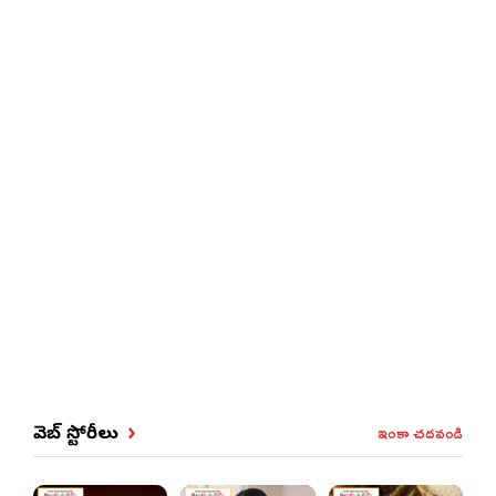
ఇంకా చదవండి
వెబ్ స్టోరీలు