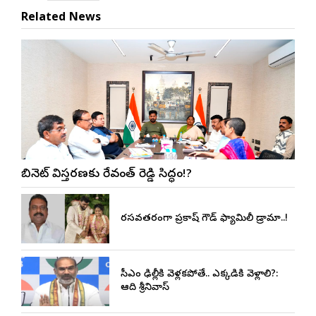
Related News
కేబినెట్ విస్తరణకు రేవంత్ రెడ్డి సిద్ధం!?
రసవత్తరంగా ప్రకాష్ గౌడ్ ఫ్యామిలీ డ్రామా..!
సీఎం ఢిల్లీకి వెళ్లకపోతే.. ఎక్కడికి వెళ్లాలి?:
ఆది శ్రీనివాస్