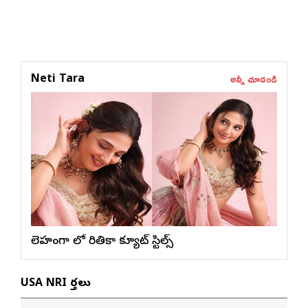
అన్నీ చూడండి
Neti Tara
లెహంగా లో రితికా క్యూట్ స్టిల్స్
USA NRI వార్తలు