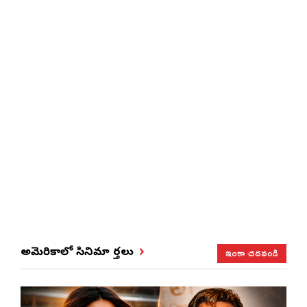
ఇంకా చదవండి
అమెరికాలో సినిమా వార్తలు