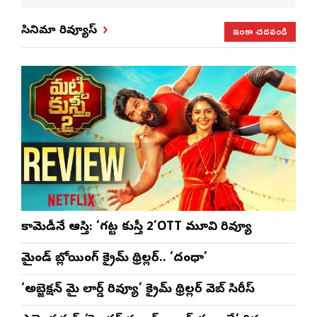
శ్రీధర్ బానాల
ఇంకా చదవండి
సినిమా రివ్యూస్
కామెడీనే ఆస్తి: ‘గట్ట కుస్తీ 2’OTT మూవి రివ్యూ
మైండ్ బ్లోయింగ్ క్రైమ్ థ్రిల్లర్.. ‘దంధా’
‘అబ్జెక్ష‌న్ మై లార్డ్ రివ్యూ’ క్రైమ్ థ్రిల్ల‌ర్ వెబ్ సిరీస్