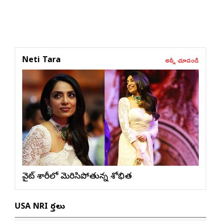
అన్నీ చూడండి
Neti Tara
వైట్ శారీలో మెరిసిపోతున్న శోభిత
USA NRI వార్తలు