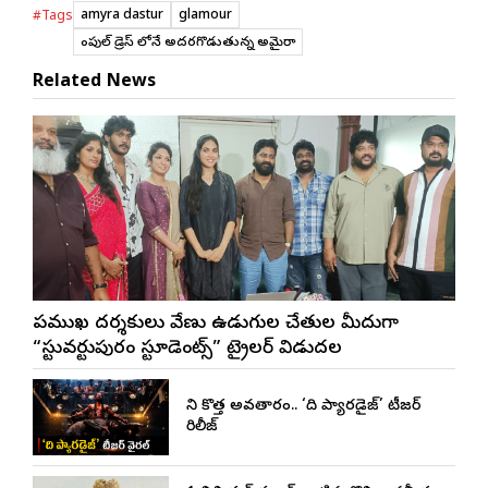
amyra dastur
glamour
#Tags
సింపుల్ డ్రెస్ లోనే అద‌ర‌గొడుతున్న అమైరా
Related News
ప్రముఖ దర్శకులు వేణు ఉడుగుల చేతుల మీదుగా
“స్టువర్టుపురం స్టూడెంట్స్” ట్రైలర్ విడుదల
నాని కొత్త అవతారం.. ‘ది ప్యారడైజ్’ టీజర్
రిలీజ్