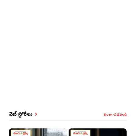
ఇంకా చదవండి
వెబ్ స్టోరీలు
శ