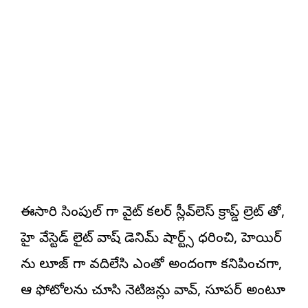
ఈసారి సింపుల్ గా వైట్ క‌ల‌ర్ స్లీవ్‌లెస్ క్రాప్డ్ బ్రాలెట్ తో,
హై వేస్టెడ్ లైట్ వాష్ డెనిమ్ షార్ట్స్ ధ‌రించి, హెయిర్
ను లూజ్ గా వ‌దిలేసి ఎంతో అందంగా క‌నిపించగా,
ఆ ఫోటోల‌ను చూసి నెటిజన్లు వావ్, సూప‌ర్ అంటూ