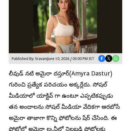
Published By: Sravani
June 10, 2026 / 03:00 PM IST
బాలీవుడ్ న‌టి అమైరా ద‌స్తూర్
(Amyra Dastur)
గురించి ప్ర‌త్యేక ప‌రిచ‌యం అక్క‌ర్లేదు. సోష‌ల్
మీడియాలో యాక్టివ్ గా ఉంటూ ఎప్ప‌టిక‌ప్పుడు
త‌న అందాల‌ను సోష‌ల్ మీడియా వేదిక‌గా ఆర‌బోసే
అమైరా తాజాగా కొన్ని ఫోటోల‌ను షేర్ చేసింది. ఈ
ఫోటోల్లో అమైరా బాల్క‌నీలో నిల‌బ‌డి ఫోటోల‌కు