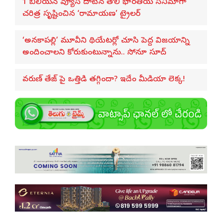
1 బిలియన్ వ్యూస్ దాటిన తొలి భారతీయ సినిమాగా
చరిత్ర సృష్టించిన ‘రామాయణ’ ట్రైలర్
‘అనకాపల్లి’ మూవీని థియేటర్లో చూసి పెద్ద విజయాన్ని
అందించాలని కోరుకుంటున్నాను.. సోనూ సూద్
వరుణ్ తేజ్‌ పై ఒత్తిడి తగ్గిందా? ఇదేం మీడియా లెక్క!