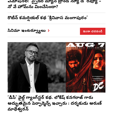
ఎమోష‌న‌ల్‌: ‘స్పైడర్ మ్యాన్ బ్రాండ్ న్యూ డే’ రివ్యూ –
నో వే హోమ్‌ను మించేసిందా?
రొటీన్‌ కమర్షియల్‌ కథ ‘శ్రీనివాస మంగాపురం’
ఇంకా చదవండి
సినిమా ఇంటర్వ్యూలు
‘డీసీ’ వైల్డ్ గ్యాంగ్‌స్టర్ కథ. లోకేష్ కనగరాజ్ గారు
అద్భుతమైన పెర్ఫార్మెన్స్ ఇచ్చారు : దర్శకుడు అరుణ్
మాథేశ్వరన్