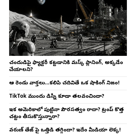
చంద్రుడిపై ఫ్యాక్టరీ కట్టడానికి మస్క్ ప్లానింగ్, అక్కడేం
చేయాలని?
ఆ రెండు వార్తలు…కలిపి చదివితే ఒక షాకింగ్ నిజం!
TikTok ముందు డిస్నీ కూడా తలవంచిందా?
ఇక అమెరికాలో పుట్టినా పౌరసత్వం రాదా? ట్రంప్ కొత్త
చట్టం తీసుకొస్తున్నారా?
వరుణ్ తేజ్‌ పై ఒత్తిడి తగ్గిందా? ఇదేం మీడియా లెక్క!