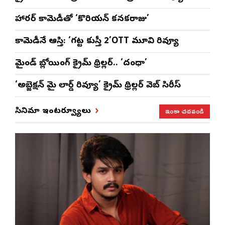
హారర్ కామెడీతో ‘కొరియన్ కనకరాజు’
కామెడీనే ఆస్తి: ‘గట్ట కుస్తీ 2’OTT మూవి రివ్యూ
మైండ్ బ్లోయింగ్ క్రైమ్ థ్రిల్లర్.. ‘దంధా’
‘అబ్జెక్ష‌న్ మై లార్డ్ రివ్యూ’ క్రైమ్ థ్రిల్ల‌ర్ వెబ్ సిరీస్
ఇంకా చదవండి
సినిమా ఇంటర్వ్యూలు