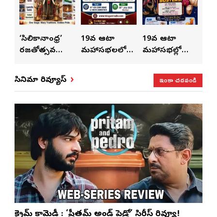
ుంచి
‘సిలికానాంధ్ర’
19వ ఆటా
19వ ఆటా
19
రజతోత్సవ
మహాసభలలో
మహాసభల్లో
మహా
సంబరాలు…
సతీశ్
మహిళల కోసం
‘వి
కుంభ హారతి
రామసహాయం
ప్రత్యేకంగా
పరి
ఇంకా చదవండి
సినిమా రివ్యూస్
ప్రత్యేకం
రెడ్డి ప్రత్యేక లైవ్
‘ఉమెన్స్ ఫోరమ్’
కార
ళా’
షో
వేడుకలు
క్రైమ్ కామెడీ : ‘ప్రీతమ్ అండ్ పెడ్రో’ సిరీస్ రివ్యూ!