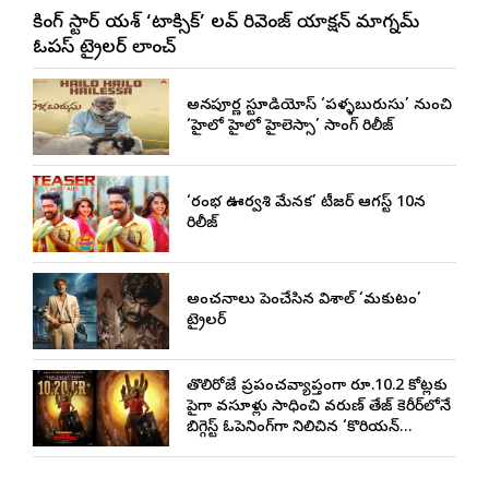
రాకింగ్ స్టార్ యశ్ ‘టాక్సిక్’ లవ్ రివెంజ్ యాక్షన్ మాగ్నమ్
ఓపస్‌ ట్రైలర్ లాంచ్
అన్నపూర్ణ స్టూడియోస్ ‘పళ్ళబురుసు’ నుంచి
‘హైలో హైలో హైలెస్సా’ సాంగ్ రిలీజ్
‘రంభ ఊర్వశి మేనక’ టీజర్ ఆగస్ట్ 10న
రిలీజ్
అంచనాలు పెంచేసిన విశాల్ ‘మకుటం’
ట్రైలర్
తొలిరోజే ప్రపంచవ్యాప్తంగా రూ.10.2 కోట్లకు
పైగా వసూళ్లు సాధించి వరుణ్ తేజ్ కెరీర్‌లోనే
బిగ్గెస్ట్ ఓపెనింగ్‌గా నిలిచిన ‘కొరియన్
కనకరాజు’