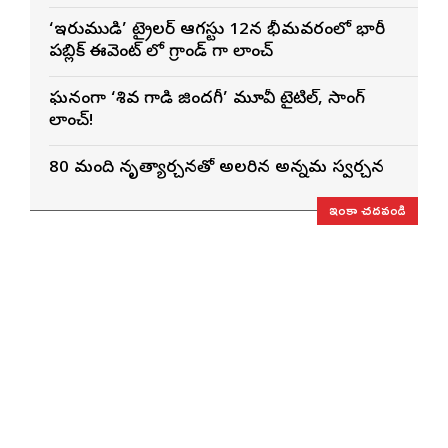
ఓపెనింగ్‌గా నిలిచిన ‘కొరియన్ కనకరాజు’
‘ఇరుముడి’ ట్రైలర్ ఆగస్టు 12న భీమవరంలో భారీ
పబ్లిక్ ఈవెంట్ లో గ్రాండ్ గా లాంచ్
ఘనంగా ‘శివ గాడి జింద‌గీ’ మూవీ టైటిల్, సాంగ్
లాంచ్!
80 మంది నృత్యార్చనతో అలరారిన అన్నమ స్వరార్చన
ఇంకా చదవండి