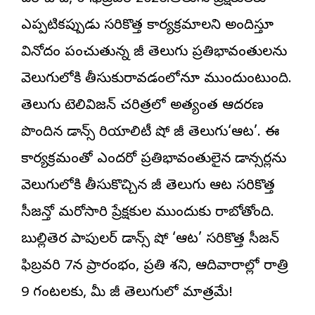
ఎప్పటికప్పుడు సరికొత్త కార్యక్రమాలని అందిస్తూ
వినోదం పంచుతున్న జీ తెలుగు ప్రతిభావంతులను
వెలుగులోకి తీసుకురావడంలోనూ ముందుంటుంది.
తెలుగు టెలివిజన్ చరిత్రలో అత్యంత ఆదరణ
పొందిన డాన్స్ రియాలిటీ షో జీ తెలుగు‘ఆట’. ఈ
కార్యక్రమంతో ఎందరో ప్రతిభావంతులైన డాన్సర్లను
వెలుగులోకి తీసుకొచ్చిన జీ తెలుగు ఆట సరికొత్త
సీజన్తో మరోసారి ప్రేక్షకుల ముందుకు రాబోతోంది.
బుల్లితెర పాపులర్ డాన్స్ షో ‘ఆట’ సరికొత్త సీజన్
ఫిబ్రవరి 7న ప్రారంభం, ప్రతి శని, ఆదివారాల్లో రాత్రి
9 గంటలకు, మీ జీ తెలుగులో మాత్రమే!