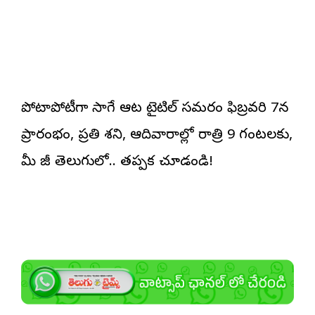
పోటాపోటీగా సాగే ఆట టైటిల్ సమరం ఫిబ్రవరి 7న
ప్రారంభం, ప్రతి శని, ఆదివారాల్లో రాత్రి 9 గంటలకు,
మీ జీ తెలుగులో.. తప్పక చూడండి!