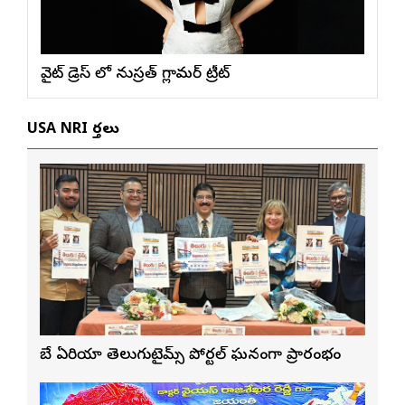
వైట్ డ్రెస్ లో నుస్ర‌త్ గ్లామ‌ర్ ట్రీట్
USA NRI వార్తలు
బే ఏరియా తెలుగుటైమ్స్ పోర్టల్ ఘనంగా ప్రారంభం