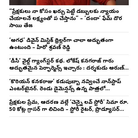
”ప్రేక్షకులు నా కోసం ఖర్చు పెట్టే డబ్బులకు న్యాయం
చేయాలనే లక్ష్యంతో పని చేస్తాను” – ‘దందా’ ఫేమ్ దొర
సాయి తేజ
‘అగధ’ డివైన్ మిస్టిక్ థ్రిల్లర్‌గా చాలా అద్భుతంగా
ఉంటుంది – హీరో శ్రవణ్ రెడ్డి
‘డీసీ’ వైల్డ్ గ్యాంగ్‌స్టర్ కథ. లోకేష్ కనగరాజ్ గారు
అద్భుతమైన పెర్ఫార్మెన్స్ ఇచ్చారు : దర్శకుడు అరుణ్
మాథేశ్వరన్
‘కొరియన్ కనకరాజు’ కడుపుబ్బా నవ్వించే నాన్‌స్టాప్
ఎంటర్‌టైనర్. రెండు డైమెన్షన్స్ ఉన్న పాత్రలో
నటించడం చాలా సంతృప్తినిచ్చింది : వరుణ్ తేజ్
ప్రేక్షకుల ప్రేమ, ఆదరణ వల్లే ‘చెన్నై లవ్ స్టోరీ’ సినిమా రూ.
50 కోట్ల గ్రాసర్ గా నిలిచింది – స్టోరీ రైటర్, ప్రొడ్యూసర్
సాయి రాజేష్