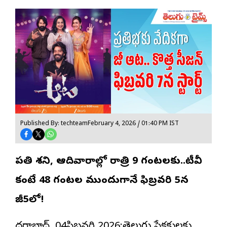
Published By: techteam
February 4, 2026 / 01:40 PM IST
ప్రతి శని, ఆదివారాల్లో రాత్రి 9 గంటలకు..టీవీ
కంటే 48 గంటల ముందుగానే ఫిబ్రవరి 5న
జీ5లో!
హైదరాబాద్, 04ఫిబ్రవరి 2026:తెలుగు ప్రేక్షకులకు