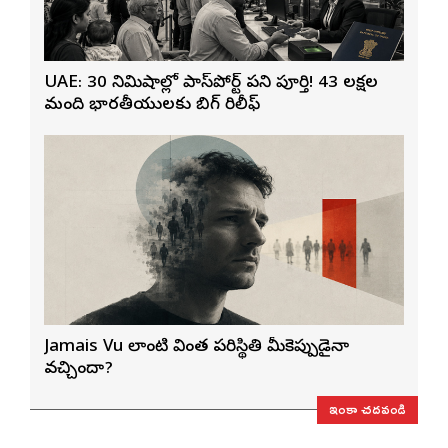
UAE: 30 నిమిషాల్లో పాస్‌పోర్ట్ పని పూర్తి! 43 లక్షల
మంది భారతీయులకు బిగ్ రిలీఫ్
Jamais Vu లాంటి వింత పరిస్థితి మీకెప్పుడైనా
వచ్చిందా?
ఇంకా చదవండి