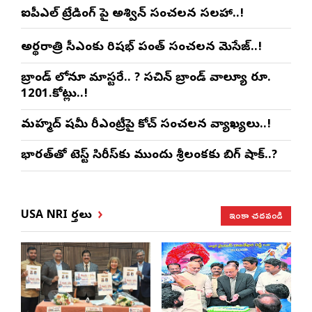
ఐపీఎల్ ట్రేడింగ్ పై అశ్విన్ సంచలన సలహా..!
అర్థరాత్రి సీఎంకు రిషభ్ పంత్ సంచలన మెసేజ్..!
బ్రాండ్ లోనూ మాస్టరే.. ? సచిన్ బ్రాండ్ వాల్యూ రూ.
1201.కోట్లు..!
మహ్మద్ షమీ రీఎంట్రీపై కోచ్ సంచలన వ్యాఖ్యలు..!
భారత్‌తో టెస్ట్ సిరీస్‌కు ముందు శ్రీలంకకు బిగ్ షాక్..?
ఇంకా చదవండి
USA NRI వార్తలు