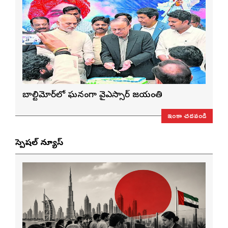
బాల్టిమోర్‌లో ఘనంగా వైఎస్సార్‌ జయంతి
ఇంకా చదవండి
స్పెషల్ న్యూస్