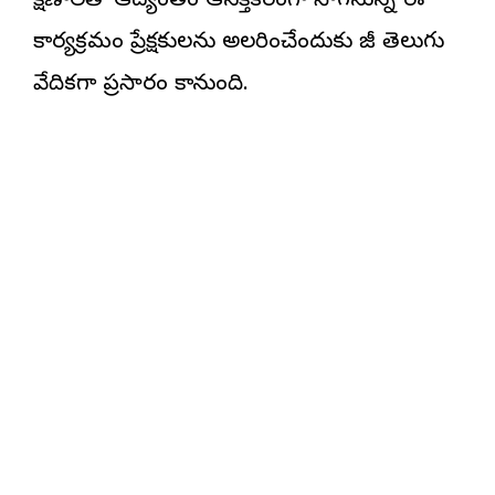
క్షణాలతో ఆద్యంతం ఆసక్తికరంగా సాగనున్న ఈ
కార్యక్రమం ప్రేక్షకులను అలరించేందుకు జీ తెలుగు
వేదికగా ప్రసారం కానుంది.