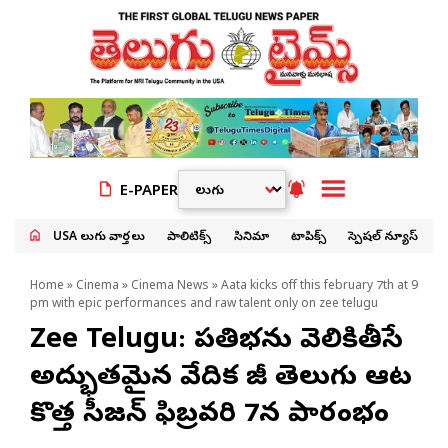
E-PAPER
USA తెలుగు వార్తలు
పాలిటిక్స్
సినిమా
టాపిక్స్
స్పెషల్ న్యూస్
Home
»
Cinema
»
Cinema News
» Aata kicks off this february 7th at 9
pm with epic performances and raw talent only on zee telugu
Zee Telugu: ప్రతిభను వెలికితీసే
అద్భుతమైన వేదిక జీ తెలుగు ఆట
కొత్త సీజన్ ఫిబ్రవరి 7న ప్రారంభం