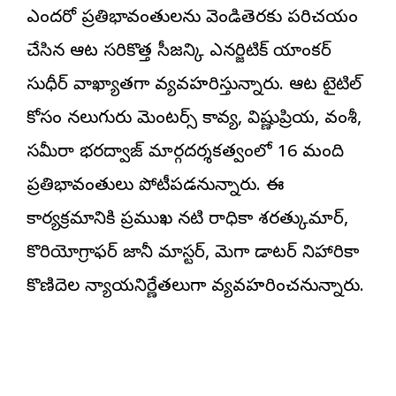
ఎందరో ప్రతిభావంతులను వెండితెరకు పరిచయం
చేసిన ఆట సరికొత్త సీజన్కి ఎనర్జిటిక్ యాంకర్
సుధీర్ వాఖ్యాతగా వ్యవహరిస్తున్నారు. ఆట టైటిల్
కోసం నలుగురు మెంటర్స్ కావ్య, విష్ణుప్రియ, వంశీ,
సమీరా భరద్వాజ్ మార్గదర్శకత్వంలో 16 మంది
ప్రతిభావంతులు పోటీపడనున్నారు. ఈ
కార్యక్రమానికి ప్రముఖ నటి రాధికా శరత్కుమార్,
కొరియోగ్రాఫర్ జానీ మాస్టర్, మెగా డాటర్ నిహారికా
కొణిదెల న్యాయనిర్ణేతలుగా వ్యవహరించనున్నారు.