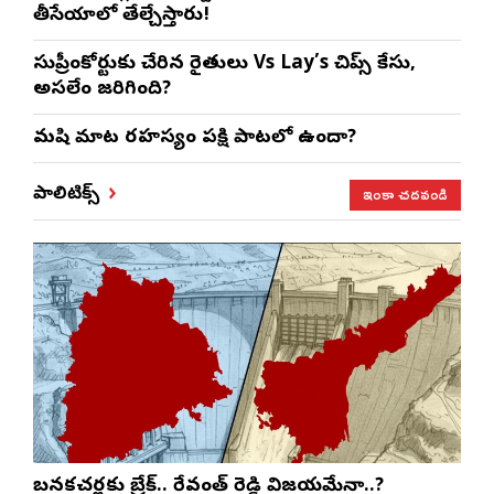
తీసేయాలో తేల్చేస్తారు!
సుప్రీంకోర్టుకు చేరిన రైతులు Vs Lay’s చిప్స్‌ కేసు,
అసలేం జరిగింది?
మనిషి మాట రహస్యం పక్షి పాటలో ఉందా?
ఇంకా చదవండి
పాలిటిక్స్
బనకచర్లకు బ్రేక్.. రేవంత్ రెడ్డి విజయమేనా..?