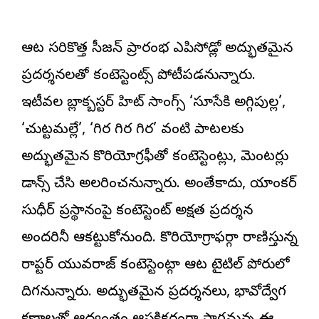
ఆట సరికొత్త సీజన్ ప్రారంభ ఎపిసోడ్లో అద్భుతమైన
ప్రదర్శనలతో కంటెస్టెంట్స్ పోటీపడనున్నారు.
ఇటీవల బ్లాక్బస్టర్ హిట్ సాంగ్స్ ‘సూసేకి అగ్గిపుల్ల’,
‘చుట్టమల్లే’, ‘గిర గిర గిర’ వంటి పాటలకు
అద్భుతమైన కొరియోగ్రఫీతో కంటెస్టెంట్లు, మెంటర్లు
డాన్స్ చేసి అలరించనున్నారు. అంతేకాదు, యాంకర్
సుధీర్ ప్రస్థానంపై కంటెస్టెంట్ అక్షత ప్రదర్శన
అందరినీ ఆకట్టుకోనుంది. కొరియోగ్రాఫర్గా రాణిస్తున్న
రాప్టర్ యువరాజ్ కంటెస్టెంట్గా ఆట టైటిల్ పోరులో
దిగనున్నారు. అద్భుతమైన ప్రదర్శనలు, భావోద్వేగ