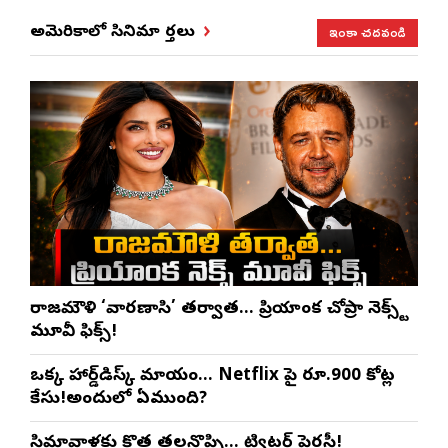
ఇంకా చదవండి
అమెరికాలో సినిమా వార్తలు
రాజమౌళి ‘వారణాసి’ తర్వాత… ప్రియాంక చోప్రా నెక్స్ట్
మూవీ ఫిక్స్!
ఒక్క హార్డ్‌డిస్క్ మాయం… Netflix పై రూ.900 కోట్ల
కేసు!అందులో ఏముంది?
సినిమావాళ్లకు కొత్త తలనొప్పి… ట్విట్టర్ పైరసీ!