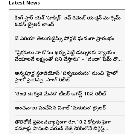
Latest News
రాకింగ్ స్టార్ యశ్ ‘టాక్సిక్’ లవ్ రివెంజ్ యాక్షన్ మాగ్నమ్
ఓపస్‌ ట్రైలర్ లాంచ్
బే ఏరియా తెలుగుటైమ్స్ పోర్టల్ ఘనంగా ప్రారంభం
”ప్రేక్షకులు నా కోసం ఖర్చు పెట్టే డబ్బులకు న్యాయం
చేయాలనే లక్ష్యంతో పని చేస్తాను” – ‘దందా’ ఫేమ్ దొర
సాయి తేజ
అన్నపూర్ణ స్టూడియోస్ ‘పళ్ళబురుసు’ నుంచి ‘హైలో
హైలో హైలెస్సా’ సాంగ్ రిలీజ్
‘రంభ ఊర్వశి మేనక’ టీజర్ ఆగస్ట్ 10న రిలీజ్
అంచనాలు పెంచేసిన విశాల్ ‘మకుటం’ ట్రైలర్
తొలిరోజే ప్రపంచవ్యాప్తంగా రూ.10.2 కోట్లకు పైగా
వసూళ్లు సాధించి వరుణ్ తేజ్ కెరీర్‌లోనే బిగ్గెస్ట్