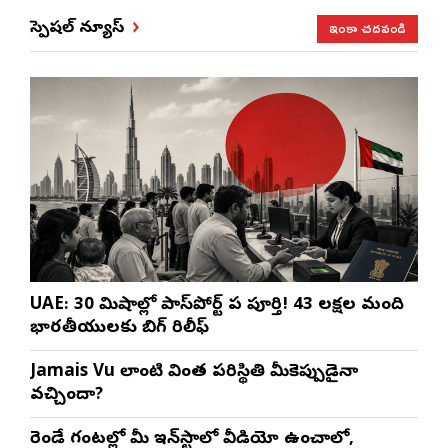
ఇంకా చదవండి
స్పెషల్ న్యూస్
UAE: 30 నిమిషాల్లో పాస్‌పోర్ట్ పని పూర్తి! 43 లక్షల మంది
భారతీయులకు బిగ్ రిలీఫ్
Jamais Vu లాంటి వింత పరిస్థితి మీకెప్పుడైనా
వచ్చిందా?
రెండే గంటల్లో మీ ఇన్‌స్టాలో వీడియో ఉంచాలో,