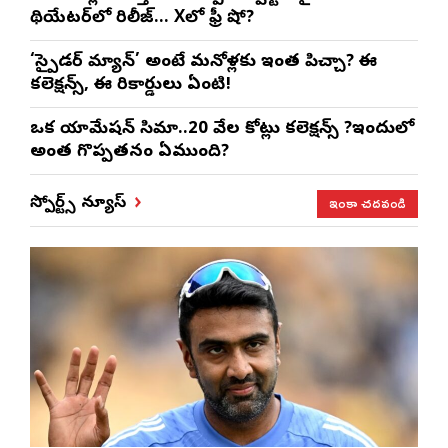
థియేటర్‌లో రిలీజ్… Xలో ఫ్రీ షో?
‘స్పైడర్ మ్యాన్’ అంటే మనోళ్లకు ఇంత పిచ్చా? ఈ
కలెక్షన్స్, ఈ రికార్డులు ఏంటి!
ఒక యానిమేషన్ సినిమా..20 వేల కోట్లు కలెక్షన్స్ ?ఇందులో
అంత గొప్పతనం ఏముంది?
ఇంకా చదవండి
స్పోర్ట్స్ న్యూస్