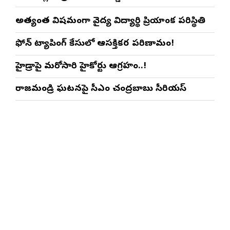
అత్యంత విషమంగా వైద్య విద్యార్థిని ప్రియాంక పరిస్థితి
ఫోన్ ట్యాపింగ్ కేసులో ఆసక్తికర పరిణామం!
హైడ్రాపై మరోసారి హైకోర్టు ఆగ్రహం..!
రాజమండ్రి ఘటనపై సీఎం చంద్రబాబు సీరియస్