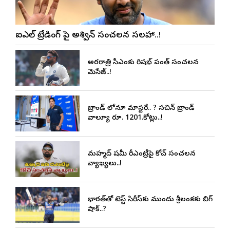
ఐపీఎల్ ట్రేడింగ్ పై అశ్విన్ సంచలన సలహా..!
అర్థరాత్రి సీఎంకు రిషభ్ పంత్ సంచలన
మెసేజ్..!
బ్రాండ్ లోనూ మాస్టరే.. ? సచిన్ బ్రాండ్
వాల్యూ రూ. 1201.కోట్లు..!
మహ్మద్ షమీ రీఎంట్రీపై కోచ్ సంచలన
వ్యాఖ్యలు..!
భారత్‌తో టెస్ట్ సిరీస్‌కు ముందు శ్రీలంకకు బిగ్
షాక్..?