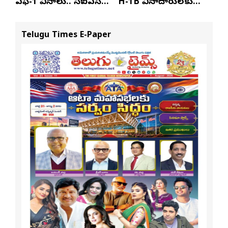
ఎఫ్-1 వీసాలు.. సీఐఎస్
H-1B వీసాదారులకు
నివేదిక..!
ప్రయాణ సమయంలో
స్టేటస్ ప్రూఫ్స్ తప్పనిసరి..!
Telugu Times E-Paper