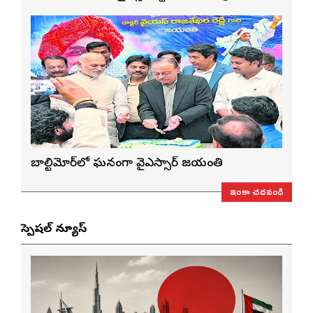
బాల్టిమోర్‌లో ఘనంగా వైఎస్సార్‌ జయంతి
ఇంకా చదవండి
స్పెషల్ న్యూస్