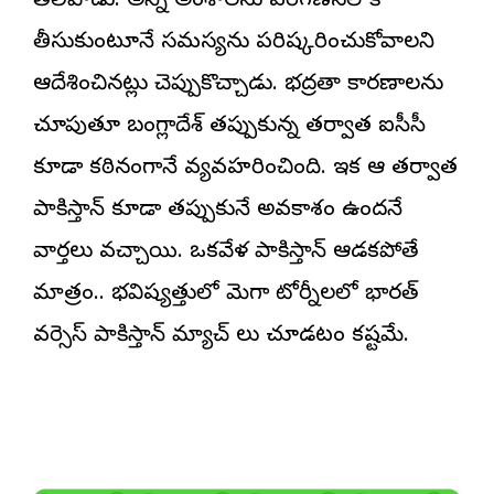
తెలిపాడు. అన్ని అంశాలను పరిగణనలోకి
తీసుకుంటూనే సమస్యను పరిష్కరించుకోవాలని
ఆదేశించినట్లు చెప్పుకొచ్చాడు. భద్రతా కారణాలను
చూపుతూ బంగ్లాదేశ్‌ తప్పుకున్న తర్వాత ఐసీసీ
కూడా కఠినంగానే వ్యవహరించింది. ఇక ఆ తర్వాత
పాకిస్తాన్ కూడా తప్పుకునే అవకాశం ఉందనే
వార్తలు వచ్చాయి. ఒకవేళ పాకిస్తాన్ ఆడకపోతే
మాత్రం.. భవిష్యత్తులో మెగా టోర్నీలలో భారత్
వర్సెస్ పాకిస్తాన్ మ్యాచ్ లు చూడటం కష్టమే.