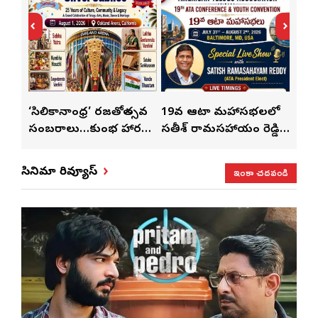
్
‘సిలికానాంధ్ర’ రజతోత్సవ
19వ ఆటా మహాసభలలో
19వ
సంబరాలు…కుంభ హారతి
సతీశ్ రామసహాయం రెడ్డి
మహిళ
మేళా’
ప్రత్యేకం
ప్రత్యేక లైవ్ షో
‘ఉమె
ఇంకా చదవండి
సినిమా రివ్యూస్