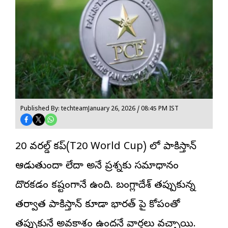
Published By: techteam
January 26, 2026 / 08:45 PM IST
టి20 వరల్డ్ కప్(T20 World Cup) లో పాకిస్తాన్
ఆడుతుందా లేదా అనే ప్రశ్నకు సమాధానం
దొరకడం కష్టంగానే ఉంది. బంగ్లాదేశ్ తప్పుకున్న
తర్వాత పాకిస్తాన్ కూడా భారత్ పై కోపంతో
తప్పుకునే అవకాశం ఉందనే వార్తలు వచ్చాయి.