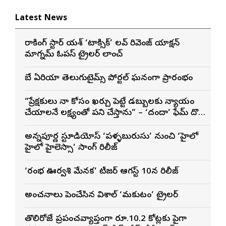
Latest News
రాకింగ్ స్టార్ యశ్ ‘టాక్సిక్’ లవ్ రివెంజ్ యాక్షన్
మాగ్నమ్ ఓపస్‌ ట్రైలర్ లాంచ్
బే ఏరియా తెలుగుటైమ్స్ పోర్టల్ ఘనంగా ప్రారంభం
”ప్రేక్షకులు నా కోసం ఖర్చు పెట్టే డబ్బులకు న్యాయం
చేయాలనే లక్ష్యంతో పని చేస్తాను” – ‘దందా’ ఫేమ్ దొర
సాయి తేజ
అన్నపూర్ణ స్టూడియోస్ ‘పళ్ళబురుసు’ నుంచి ‘హైలో
హైలో హైలెస్సా’ సాంగ్ రిలీజ్
‘రంభ ఊర్వశి మేనక’ టీజర్ ఆగస్ట్ 10న రిలీజ్
అంచనాలు పెంచేసిన విశాల్ ‘మకుటం’ ట్రైలర్
తొలిరోజే ప్రపంచవ్యాప్తంగా రూ.10.2 కోట్లకు పైగా