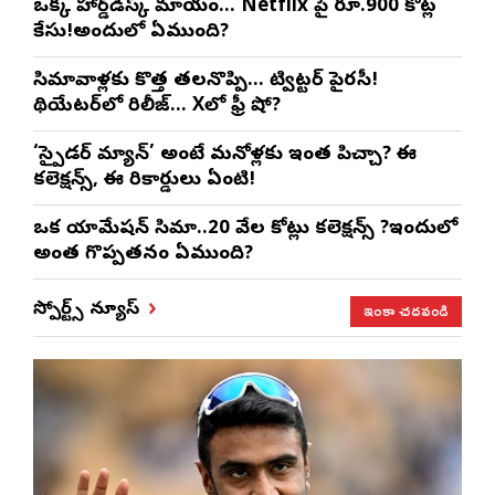
ఒక్క హార్డ్‌డిస్క్ మాయం… Netflix పై రూ.900 కోట్ల
కేసు!అందులో ఏముంది?
సినిమావాళ్లకు కొత్త తలనొప్పి… ట్విట్టర్ పైరసీ!
థియేటర్‌లో రిలీజ్… Xలో ఫ్రీ షో?
‘స్పైడర్ మ్యాన్’ అంటే మనోళ్లకు ఇంత పిచ్చా? ఈ
కలెక్షన్స్, ఈ రికార్డులు ఏంటి!
ఒక యానిమేషన్ సినిమా..20 వేల కోట్లు కలెక్షన్స్ ?ఇందులో
అంత గొప్పతనం ఏముంది?
ఇంకా చదవండి
స్పోర్ట్స్ న్యూస్