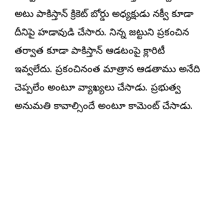
అటు పాకిస్తాన్ క్రికెట్ బోర్డు అధ్యక్షుడు నక్వీ కూడా
దీనిపై హడావుడి చేసారు. నిన్న జట్టుని ప్రకటించిన
తర్వాత కూడా పాకిస్తాన్ ఆడటంపై క్లారిటీ
ఇవ్వలేదు. ప్రకటించినంత మాత్రాన ఆడతాము అనేది
చెప్పలేం అంటూ వ్యాఖ్యలు చేసాడు. ప్రభుత్వ
అనుమతి కావాల్సిందే అంటూ కామెంట్ చేసాడు.