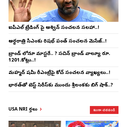
ఐపీఎల్ ట్రేడింగ్ పై అశ్విన్ సంచలన సలహా..!
అర్థరాత్రి సీఎంకు రిషభ్ పంత్ సంచలన మెసేజ్..!
బ్రాండ్ లోనూ మాస్టరే.. ? సచిన్ బ్రాండ్ వాల్యూ రూ.
1201.కోట్లు..!
మహ్మద్ షమీ రీఎంట్రీపై కోచ్ సంచలన వ్యాఖ్యలు..!
భారత్‌తో టెస్ట్ సిరీస్‌కు ముందు శ్రీలంకకు బిగ్ షాక్..?
ఇంకా చదవండి
USA NRI వార్తలు