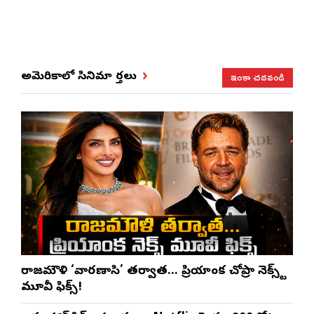
ఇంకా చదవండి
అమెరికాలో సినిమా వార్తలు
రాజమౌళి ‘వారణాసి’ తర్వాత… ప్రియాంక చోప్రా నెక్స్ట్
మూవీ ఫిక్స్!