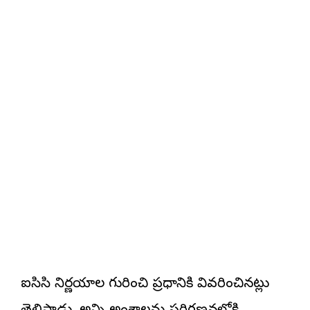
ఐసిసి నిర్ణయాల గురించి ప్రధానికి వివరించినట్లు