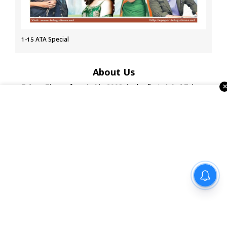
1-15 ATA Special
About Us
Telugu Times, founded in 2003, is the first global Telugu
newspaper in the USA. It serves the NRI Telugu community
through print, ePaper, portal, YouTube, and social media.
With strong ties to associations, temples, and businesses,
it also organizes events and Business Excellence Awards,
making it a leading Telugu media house in the USA.
నో ఇన్సూరెన్స్-నో ఫ్యూయల్’
విధానంపై సుప్రీంకోర్టు సంచలన
ప్రతిపాదన