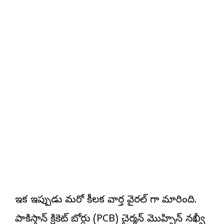
ఇక ఇప్పుడు మరో కీలక వార్త వైరల్ గా మారింది.
పాకిస్తాన్ క్రికెట్ బోర్డు (PCB) చైర్మన్ మొహ్సిన్ నఖ్వీ