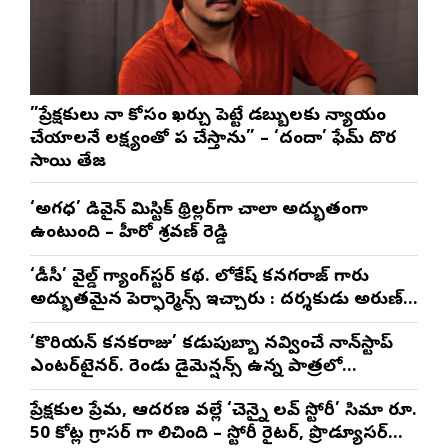
”ప్రేక్షకులు నా కోసం ఖర్చు పెట్టే డబ్బులకు న్యాయం
చేయాలనే లక్ష్యంతో పని చేస్తాను” – ‘దందా’ ఫేమ్ దొర
సాయి తేజ
‘అగధ’ డివైన్ మిస్టిక్ థ్రిల్లర్‌గా చాలా అద్భుతంగా
ఉంటుంది – హీరో శ్రవణ్ రెడ్డి
‘డీసీ’ వైల్డ్ గ్యాంగ్‌స్టర్ కథ. లోకేష్ కనగరాజ్ గారు
అద్భుతమైన పెర్ఫార్మెన్స్ ఇచ్చారు : దర్శకుడు అరుణ్
మాథేశ్వరన్
‘కొరియన్ కనకరాజు’ కడుపుబ్బా నవ్వించే నాన్‌స్టాప్
ఎంటర్‌టైనర్. రెండు డైమెన్షన్స్ ఉన్న పాత్రలో
నటించడం చాలా సంతృప్తినిచ్చింది : వరుణ్ తేజ్
ప్రేక్షకుల ప్రేమ, ఆదరణ వల్లే ‘చెన్నై లవ్ స్టోరీ’ సినిమా రూ.
50 కోట్ల గ్రాసర్ గా నిలిచింది – స్టోరీ రైటర్, ప్రొడ్యూసర్