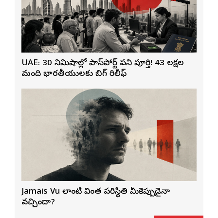
UAE: 30 నిమిషాల్లో పాస్‌పోర్ట్ పని పూర్తి! 43 లక్షల
మంది భారతీయులకు బిగ్ రిలీఫ్
Jamais Vu లాంటి వింత పరిస్థితి మీకెప్పుడైనా
వచ్చిందా?