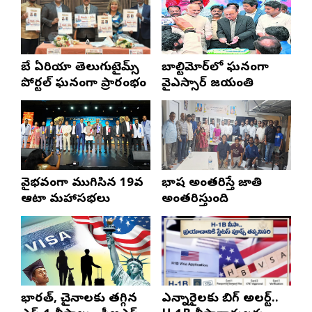
బే ఏరియా తెలుగుటైమ్స్
బాల్టిమోర్‌లో ఘనంగా
పోర్టల్ ఘనంగా ప్రారంభం
వైఎస్సార్‌ జయంతి
వైభవంగా ముగిసిన 19వ
భాష అంతరిస్తే జాతి
ఆటా మహాసభలు
అంతరిస్తుంది
భారత్, చైనాలకు తగ్గిన
ఎన్నారైలకు బిగ్ అలర్ట్..