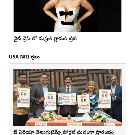
వైట్ డ్రెస్ లో నుస్ర‌త్ గ్లామ‌ర్ ట్రీట్
USA NRI వార్తలు
బే ఏరియా తెలుగుటైమ్స్ పోర్టల్ ఘనంగా ప్రారంభం