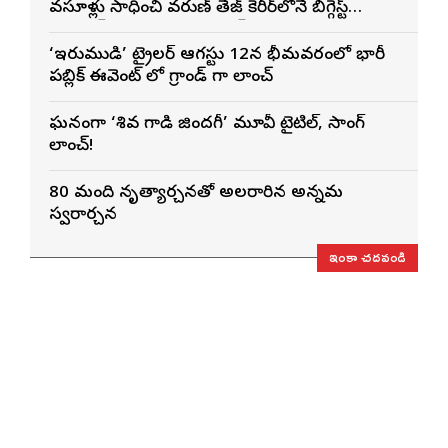
వసూళ్లు సాధించి వరుణ్ తేజ్ కెరీర్‌లోనే బిగ్గెస్ట్
ఓపెనింగ్‌గా నిలిచిన ‘కొరియన్ కనకరాజు’
‘ఇరుముడి’ ట్రైలర్ ఆగస్టు 12న భీమవరంలో భారీ
పబ్లిక్ ఈవెంట్ లో గ్రాండ్ గా లాంచ్
ఘనంగా ‘శివ గాడి జింద‌గీ’ మూవీ టైటిల్, సాంగ్
లాంచ్!
80 మంది నృత్యార్చనతో అలరారిన అన్నమ
స్వరార్చన
ఇంకా చదవండి