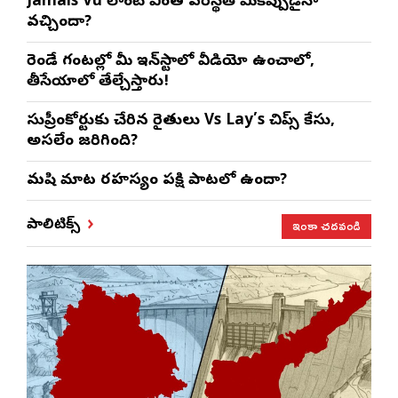
Jamais Vu లాంటి వింత పరిస్థితి మీకెప్పుడైనా
వచ్చిందా?
రెండే గంటల్లో మీ ఇన్‌స్టాలో వీడియో ఉంచాలో,
తీసేయాలో తేల్చేస్తారు!
సుప్రీంకోర్టుకు చేరిన రైతులు Vs Lay’s చిప్స్‌ కేసు,
అసలేం జరిగింది?
మనిషి మాట రహస్యం పక్షి పాటలో ఉందా?
ఇంకా చదవండి
పాలిటిక్స్