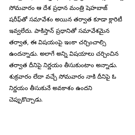
సోమవారం ఆ దేశ ప్రధాన మంత్రి షెహబాజ్
షరీఫ్‌తో సమావేశం అయిన తర్వాత కూడా క్లారిటీ
ఇవ్వలేదు. పాకిస్తాన్ ప్రధానితో సమావేశమైన
తర్వాత, ఈ విషయంపై ఇంకా చర్చించాల్సి
ఉందన్నాడు. అలాగే అన్ని విషయాలు చర్చించిన
తర్వాత దీనిపై నిర్ణయం తీసుకుంటాం అన్నాడు.
శుక్రవారం లేదా వచ్చే సోమవారం నాటికి దీనిపై ఓ
నిర్ణయం తీసుకునే అవకాశం ఉందని
చెప్పుకొచ్చాడు.