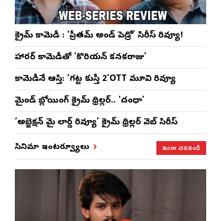
క్రైమ్ కామెడీ : ‘ప్రీతమ్ అండ్ పెడ్రో’ సిరీస్ రివ్యూ!
హారర్ కామెడీతో ‘కొరియన్ కనకరాజు’
కామెడీనే ఆస్తి: ‘గట్ట కుస్తీ 2’OTT మూవి రివ్యూ
మైండ్ బ్లోయింగ్ క్రైమ్ థ్రిల్లర్.. ‘దంధా’
‘అబ్జెక్ష‌న్ మై లార్డ్ రివ్యూ’ క్రైమ్ థ్రిల్ల‌ర్ వెబ్ సిరీస్
ఇంకా చదవండి
సినిమా ఇంటర్వ్యూలు