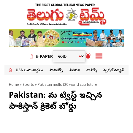
E-PAPER
USA తెలుగు వార్తలు
పాలిటిక్స్
సినిమా
టాపిక్స్
స్పెషల్ న్యూస్
Home
»
Sports
» Pakistan mulls t20 world cup future
Pakistan: మరో ట్విస్ట్ ఇచ్చిన
పాకిస్తాన్ క్రికెట్ బోర్డు