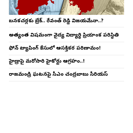
బనకచర్లకు బ్రేక్.. రేవంత్ రెడ్డి విజయమేనా..?
అత్యంత విషమంగా వైద్య విద్యార్థిని ప్రియాంక పరిస్థితి
ఫోన్ ట్యాపింగ్ కేసులో ఆసక్తికర పరిణామం!
హైడ్రాపై మరోసారి హైకోర్టు ఆగ్రహం..!
రాజమండ్రి ఘటనపై సీఎం చంద్రబాబు సీరియస్