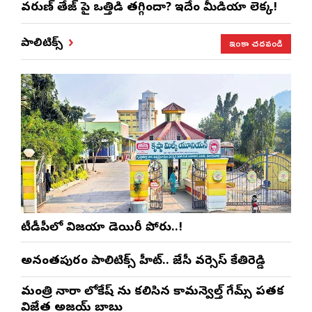
వరుణ్ తేజ్‌ పై ఒత్తిడి తగ్గిందా? ఇదేం మీడియా లెక్క!
ఇంకా చదవండి
పాలిటిక్స్
టీడీపీలో విజయా డెయిరీ పోరు..!
అనంతపురం పాలిటిక్స్ హీట్.. జేసీ వర్సెస్ కేతిరెడ్డి
మంత్రి నారా లోకేష్ ను కలిసిన కామన్వెల్త్ గేమ్స్ పతక
విజేత అజయ్ బాబు