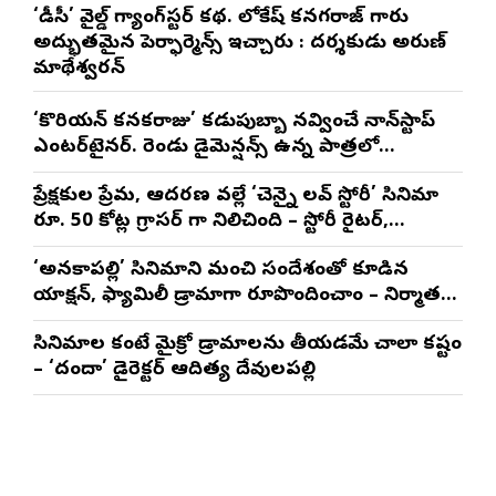
‘డీసీ’ వైల్డ్ గ్యాంగ్‌స్టర్ కథ. లోకేష్ కనగరాజ్ గారు
అద్భుతమైన పెర్ఫార్మెన్స్ ఇచ్చారు : దర్శకుడు అరుణ్
మాథేశ్వరన్
‘కొరియన్ కనకరాజు’ కడుపుబ్బా నవ్వించే నాన్‌స్టాప్
ఎంటర్‌టైనర్. రెండు డైమెన్షన్స్ ఉన్న పాత్రలో
నటించడం చాలా సంతృప్తినిచ్చింది : వరుణ్ తేజ్
ప్రేక్షకుల ప్రేమ, ఆదరణ వల్లే ‘చెన్నై లవ్ స్టోరీ’ సినిమా
రూ. 50 కోట్ల గ్రాసర్ గా నిలిచింది – స్టోరీ రైటర్,
ప్రొడ్యూసర్ సాయి రాజేష్
‘అనకాపల్లి’ సినిమాని మంచి సందేశంతో కూడిన
యాక్షన్, ఫ్యామిలీ డ్రామాగా రూపొందించాం – నిర్మాతలు
త్రినాథరావు నక్కిన, కాండ్రేగుల నాయుడు
సినిమాల కంటే మైక్రో డ్రామాలను తీయడమే చాలా కష్టం
– ‘దందా’ డైరెక్ట‌ర్ ఆదిత్య దేవులపల్లి