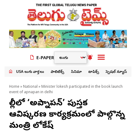
E-PAPER
USA తెలుగు వార్తలు
పాలిటిక్స్
సినిమా
టాపిక్స్
స్పెషల్ న్యూస్
Home
»
National
» Minister lokesh participated in the book launch
event of apnapan in delhi
ఢిల్లీలో ‘అప్నాపన్’ పుస్తక
ఆవిష్కరణ కార్యక్రమంలో పాల్గొన్న
మంత్రి లోకేష్