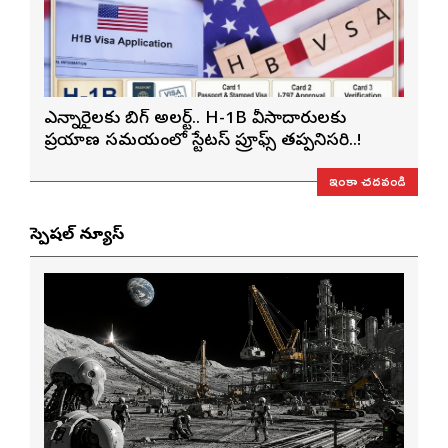
ఎన్నారైలకు బిగ్ అలర్ట్.. H-1B వీసాదారులకు
ప్రయాణ సమయంలో స్టేటస్ ప్రూఫ్స్ తప్పనిసరి..!
ఇంకా చదవండి
స్పెషల్ న్యూస్