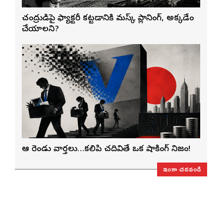
చంద్రుడిపై ఫ్యాక్టరీ కట్టడానికి మస్క్ ప్లానింగ్, అక్కడేం
చేయాలని?
ఆ రెండు వార్తలు…కలిపి చదివితే ఒక షాకింగ్ నిజం!
ఇంకా చదవండి