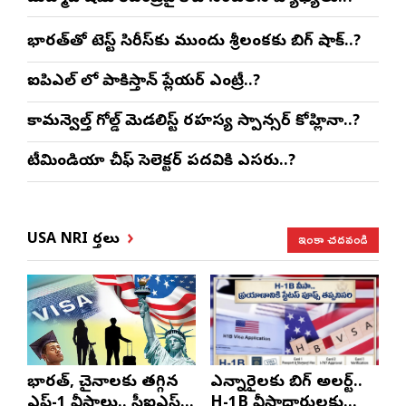
భారత్‌తో టెస్ట్ సిరీస్‌కు ముందు శ్రీలంకకు బిగ్ షాక్..?
ఐపిఎల్ లో పాకిస్తాన్ ప్లేయర్ ఎంట్రీ..?
కామన్వెల్త్ గోల్డ్ మెడలిస్ట్ రహస్య స్పాన్సర్ కోహ్లినా..?
టీమిండియా చీఫ్ సెలెక్టర్ పదవికి ఎసరు..?
ఇంకా చదవండి
USA NRI వార్తలు
భారత్, చైనాలకు తగ్గిన
ఎన్నారైలకు బిగ్ అలర్ట్..
ఎఫ్-1 వీసాలు.. సీఐఎస్
H-1B వీసాదారులకు