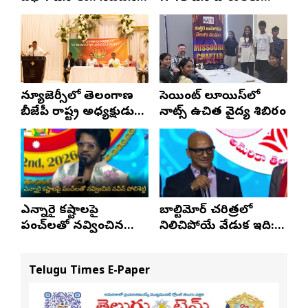
నివేదిక..!
ప్రయాణ సమయంలో
స్టేటస్ ప్రూఫ్స్ తప్పనిసరి..!
న్యూజెర్సీలో తెలంగాణ
సెయింట్ లూయిస్‌లో
బీజేపీ రాష్ట్ర అధ్యక్షుడు
నాట్స్ ఉచిత వైద్య శిబిరం
ఎన్. రాంచందర్‌రావుకు
ఘన స్వాగతం
ఎన్నారై కష్టాలపై
బాల్టిమోర్ చరిత్రలో
పంచ్‌లతో నవ్వించిన
నిలిచిపోయే వేడుక ఇది:
నవీన్ పోలిశెట్టి
శ్రీధర్ బానాల
Telugu Times E-Paper