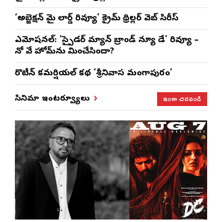
‘అబ్జెక్ష‌న్ మై లార్డ్ రివ్యూ’ క్రైమ్ థ్రిల్ల‌ర్ వెబ్ సిరీస్
ఎమోష‌న‌ల్‌: ‘స్పైడర్ మ్యాన్ బ్రాండ్ న్యూ డే’ రివ్యూ –
నో వే హోమ్‌ను మించేసిందా?
రొటీన్‌ కమర్షియల్‌ కథ ‘శ్రీనివాస మంగాపురం’
ఇంకా చదవండి
సినిమా ఇంటర్వ్యూలు