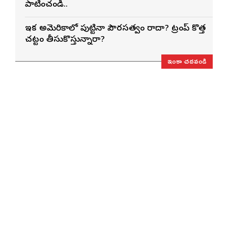
పాటించండి..
ఇక అమెరికాలో పుట్టినా పౌరసత్వం రాదా? ట్రంప్ కొత్త
చట్టం తీసుకొస్తున్నారా?
ఇంకా చదవండి