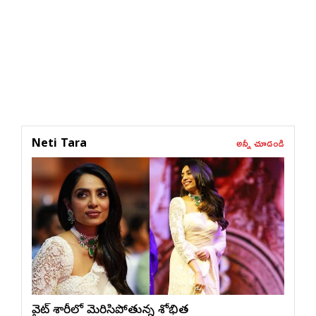
అన్నీ చూడండి
Neti Tara
వైట్ శారీలో మెరిసిపోతున్న శోభిత