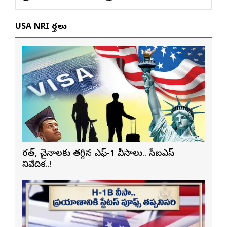
USA NRI వార్తలు
భారత్, చైనాలకు తగ్గిన ఎఫ్-1 వీసాలు.. సీఐఎస్
నివేదిక..!