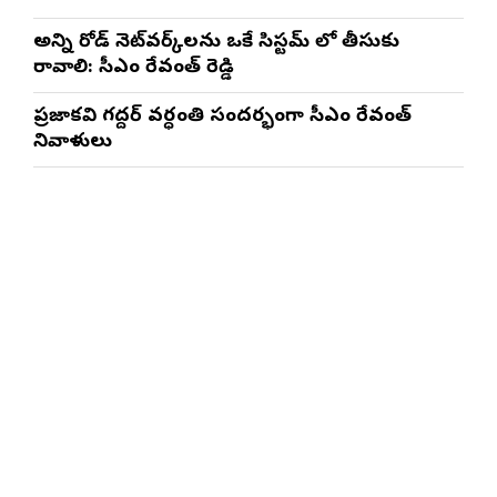
అన్ని రోడ్ నెట్‌వర్క్‌లను ఒకే సిస్టమ్ లో తీసుకు
రావాలి: సీఎం రేవంత్ రెడ్డి
ప్రజాకవి గద్దర్‌ వర్ధంతి సందర్భంగా సీఎం రేవంత్‌
నివాళులు