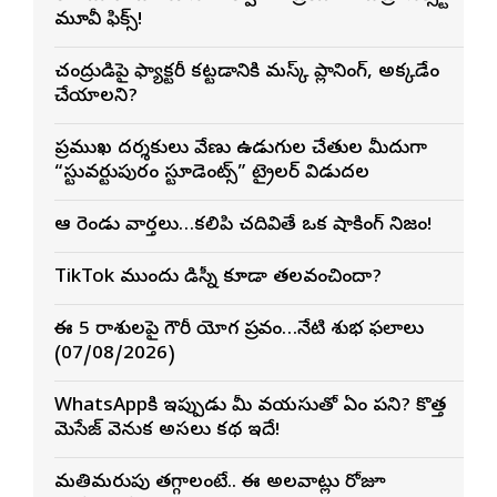
మూవీ ఫిక్స్!
చంద్రుడిపై ఫ్యాక్టరీ కట్టడానికి మస్క్ ప్లానింగ్, అక్కడేం
చేయాలని?
ప్రముఖ దర్శకులు వేణు ఉడుగుల చేతుల మీదుగా
“స్టువర్టుపురం స్టూడెంట్స్” ట్రైలర్ విడుదల
ఆ రెండు వార్తలు…కలిపి చదివితే ఒక షాకింగ్ నిజం!
TikTok ముందు డిస్నీ కూడా తలవంచిందా?
ఈ 5 రాశులపై గౌరీ యోగ ప్రభావం…నేటి శుభ ఫలాలు
(07/08/2026)
WhatsAppకి ఇప్పుడు మీ వయసుతో ఏం పని? కొత్త
మెసేజ్ వెనుక అసలు కథ ఇదే!
మతిమరుపు తగ్గాలంటే.. ఈ అలవాట్లు రోజూ