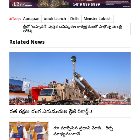
Apnapan
book launch
Delhi
Minister Lokesh
#Tags
ఢిల్లీలో ‘అప్నాపన్’ పుస్తక ఆవిష్కరణ కార్యక్రమంలో పాల్గొన్న మంత్రి
లోకేష్
Related News
భారత రక్షణ రంగ ఎగుమతుల క్రేజీ రికార్డ్..!
రూట్ మార్చేసిన ప్రధాని మోదీ… రీల్స్
మాధ్యమంగానే…