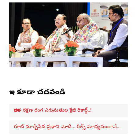
ఇవి కూడా చదవండి
భారత రక్షణ రంగ ఎగుమతుల క్రేజీ రికార్డ్..!
రూట్ మార్చేసిన ప్రధాని మోదీ… రీల్స్ మాధ్యమంగానే…