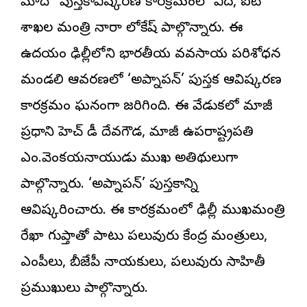
మోదీ
” పుస్తకావిష్కరణ కార్యక్రమంలో విద్య, ఐటీ
శాఖల మంత్రి నారా లోకేష్ పాల్గొన్నారు. ఈ
ఉదయం ఢిల్లీలోని భారతీయ వ్యవసాయ పరిశోధన
మండలి ఆవరణలో ‘అప్నాపన్’ పుస్తక ఆవిష్కరణ
కార్యక్రమం ఘనంగా జరిగింది. ఈ వేడుకలో మాజీ
ప్రధాని హెచ్ డీ దేవగౌడ, మాజీ ఉపరాష్ట్రపతి
ఎం.వెంకయ్యనాయుడు ముఖ్య అతిథులుగా
పాల్గొన్నారు. ‘అప్నాపన్’ పుస్తకాన్ని
ఆవిష్కరించారు. ఈ కార్యక్రమంలో ఢిల్లీ ముఖ్యమంత్రి
రేఖా గుప్తాతో పాటు పలువురు కేంద్ర మంత్రులు,
ఎంపీలు, బీజేపీ నాయకులు, పలువురు సాహితీ
ప్రముఖులు పాల్గొన్నారు.