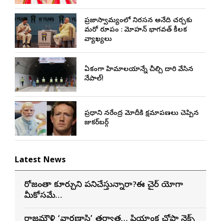
ప్రజాస్వామ్యంలో నిరసన అనేది చర్చకు
మరో రూపం : మోహన్ భాగవత్ కీలక
వ్యాఖ్యలు
ఏకంగా హిమాలయాన్నే చీల్చి దారి వేసిన
నేపాల్!
ప్రధాని నరేంద్ర మోదీకి క్షమాపణలు చెప్పిన
జుకర్‌బర్గ్
Latest News
రోజంతా కూర్చుని పనిచేస్తున్నారా?ఈ చైర్ యోగా
మీకోసమే…
రాజమౌళి ‘వారణాసి’ తర్వాత… ప్రియాంక చోప్రా నెక్స్ట్