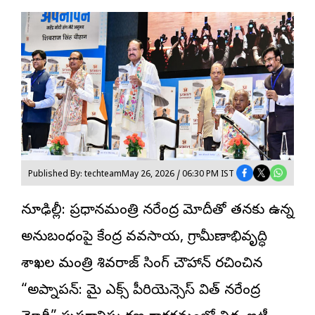
Published By: techteam
May 26, 2026 / 06:30 PM IST
న్యూఢిల్లీ: ప్రధానమంత్రి నరేంద్ర మోదీతో తనకు ఉన్న
అనుబంధంపై కేంద్ర వ్యవసాయ, గ్రామీణాభివృద్ధి
శాఖల మంత్రి శివరాజ్ సింగ్ చౌహాన్ రచించిన
“
అప్నాపన్: మై ఎక్స్ పీరియెన్సెస్ విత్ నరేంద్ర