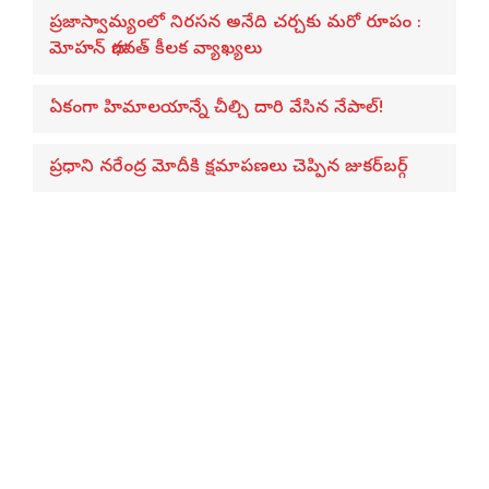
ప్రజాస్వామ్యంలో నిరసన అనేది చర్చకు మరో రూపం :
మోహన్ భాగవత్ కీలక వ్యాఖ్యలు
ఏకంగా హిమాలయాన్నే చీల్చి దారి వేసిన నేపాల్!
ప్రధాని నరేంద్ర మోదీకి క్షమాపణలు చెప్పిన జుకర్‌బర్గ్