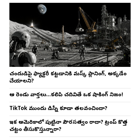
చంద్రుడిపై ఫ్యాక్టరీ కట్టడానికి మస్క్ ప్లానింగ్, అక్కడేం
చేయాలని?
ఆ రెండు వార్తలు…కలిపి చదివితే ఒక షాకింగ్ నిజం!
TikTok ముందు డిస్నీ కూడా తలవంచిందా?
ఇక అమెరికాలో పుట్టినా పౌరసత్వం రాదా? ట్రంప్ కొత్త
చట్టం తీసుకొస్తున్నారా?