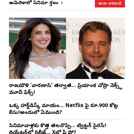
ఇంకా చదవండి
అమెరికాలో సినిమా వార్తలు
రాజమౌళి ‘వారణాసి’ తర్వాత… ప్రియాంక చోప్రా నెక్స్ట్
మూవీ ఫిక్స్!
ఒక్క హార్డ్‌డిస్క్ మాయం… Netflix పై రూ.900 కోట్ల
కేసు!అందులో ఏముంది?
సినిమావాళ్లకు కొత్త తలనొప్పి… ట్విట్టర్ పైరసీ!
థియేటర్‌లో రిలీజ్… Xలో ఫ్రీ షో?