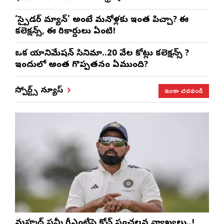
‘స్పైడర్ మ్యాన్’ అంటే మనోళ్లకు ఇంత పిచ్చా? ఈ
కలెక్షన్స్, ఈ రికార్డులు ఏంటి!
ఒక యానిమేషన్ సినిమా..20 వేల కోట్లు కలెక్షన్స్ ?
ఇందులో అంత గొప్పతనం ఏముంది?
ఇంకా చదవండి
స్పోర్ట్స్ న్యూస్
మహ్మద్ షమీ రీఎంట్రీపై కోచ్ సంచలన వ్యాఖ్యలు..!