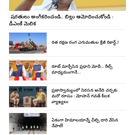
మా షరతులు అంగీకరించండి.. బిల్లు ఆమోదించుకోండి :
డీఎంకే మెలిక
భారత రక్షణ రంగ ఎగుమతుల క్రేజీ రికార్డ్..!
రూట్ మార్చేసిన ప్రధాని మోదీ… రీల్స్
మాధ్యమంగానే…
ప్రజాస్వామ్యంలో నిరసన అనేది చర్చకు
మరో రూపం : మోహన్ భాగవత్ కీలక
వ్యాఖ్యలు
ఏకంగా హిమాలయాన్నే చీల్చి దారి వేసిన
నేపాల్!