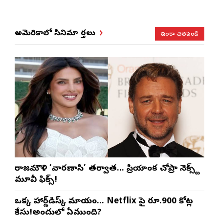
ఇంకా చదవండి
అమెరికాలో సినిమా వార్తలు
రాజమౌళి ‘వారణాసి’ తర్వాత… ప్రియాంక చోప్రా నెక్స్ట్
మూవీ ఫిక్స్!
ఒక్క హార్డ్‌డిస్క్ మాయం… Netflix పై రూ.900 కోట్ల
కేసు!అందులో ఏముంది?