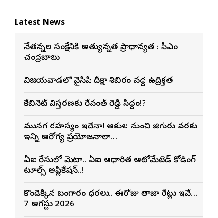
Latest News
నేతన్నల సంక్షేమానికి అత్యున్నత ప్రాధాన్యత : సీఎం
చంద్రబాబు
విజయవాడలో వైసీపీ దీక్షా శిబిరం వద్ద ఉద్రిక్తత
కేబినెట్ విస్తరణకు రేవంత్ రెడ్డి సిద్ధం!?
మునగ రహస్యం ఇదేనా! ఆకుల నుంచి జిగురు వరకు
ఇన్ని ఆరోగ్య ప్రయోజనాలా…
ఏఐ రేసులో మెటా.. ఏఐ ఆధారిత ఆటోమేటెడ్ కోడింగ్
టూల్స్ అప్లికేషన్..!
కొండెక్కిన బంగారం ధరలు.. ఈరోజు తాజా రేట్లు ఇవే…
7 ఆగస్టు 2026