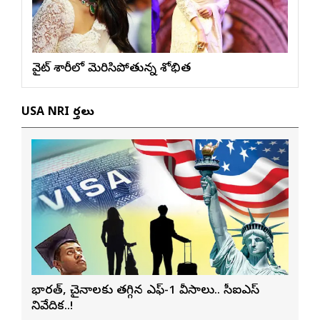
వైట్ శారీలో మెరిసిపోతున్న శోభిత
USA NRI వార్తలు
భారత్, చైనాలకు తగ్గిన ఎఫ్-1 వీసాలు.. సీఐఎస్
నివేదిక..!