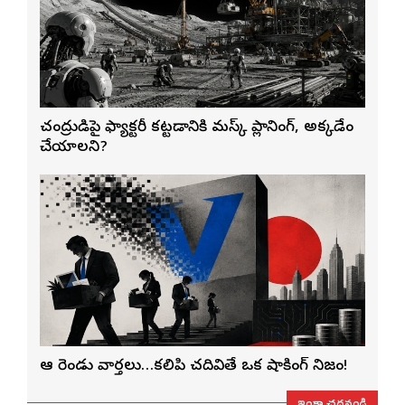
చంద్రుడిపై ఫ్యాక్టరీ కట్టడానికి మస్క్ ప్లానింగ్, అక్కడేం
చేయాలని?
ఆ రెండు వార్తలు…కలిపి చదివితే ఒక షాకింగ్ నిజం!
ఇంకా చదవండి