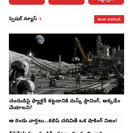
ఇంకా చదవండి
స్పెషల్ న్యూస్
చంద్రుడిపై ఫ్యాక్టరీ కట్టడానికి మస్క్ ప్లానింగ్, అక్కడేం
చేయాలని?
ఆ రెండు వార్తలు…కలిపి చదివితే ఒక షాకింగ్ నిజం!