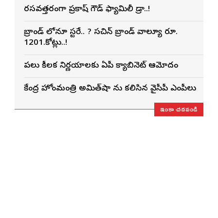
రసవత్తరంగా ప్రకాష్ గౌడ్ ఫ్యామిలీ డ్రామా..!
బ్రాండ్ లోనూ మాస్టరే.. ? సచిన్ బ్రాండ్ వాల్యూ రూ.
1201.కోట్లు..!
పలు కీలక నిర్ణయాలకు ఏపీ క్యాబినెట్ ఆమోదం
కేంద్ర హోంమంత్రి అమిత్‌షా ను కలిసిన వైసీపీ ఎంపీలు
ఇంకా చదవండి