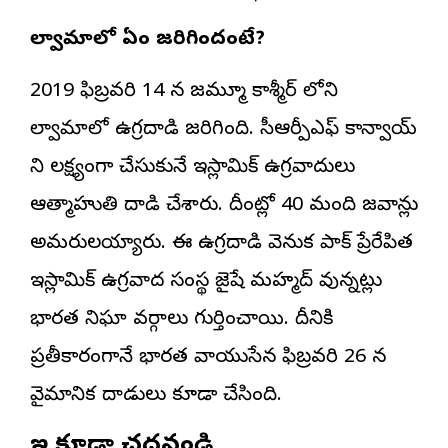
పుల్వామాలో ఏం జరిగిందంటే?
2019 ఫిబ్రవరి 14 న జమ్మూ కాశ్మీర్ లోని
పుల్వామాలో ఉగ్రదాడి జరిగింది. సీఆర్పీఎఫ్ కాన్వాయ్
ని లక్ష్యంగా చేసుకునే ఇస్లామిక్ ఉగ్రవాదులు
ఆత్మాహుతి దాడి చేశారు. దీంట్లో 40 మంది జవాన్లు
అమరులయ్యారు. ఈ ఉగ్రదాడి వెనుక పాక్ ప్రేరేపిత
ఇస్లామిక్ ఉగ్రవాద సంస్థ జైషే మహ్మద్ వున్నట్లు
భారత నిఘా వర్గాలు గుర్తించాయి. దీనికి
ప్రతీకారంగానే భారత వాయుసేన ఫిబ్రవరి 26 న
వైమానిక దాడులు కూడా చేసింది.
ఇవి కూడా చదవండి