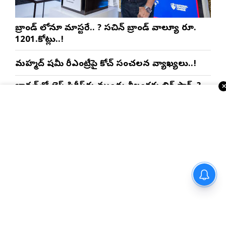
బ్రాండ్ లోనూ మాస్టరే.. ? సచిన్ బ్రాండ్ వాల్యూ రూ.
1201.కోట్లు..!
మహ్మద్ షమీ రీఎంట్రీపై కోచ్ సంచలన వ్యాఖ్యలు..!
భారత్‌తో టెస్ట్ సిరీస్‌కు ముందు శ్రీలంకకు బిగ్ షాక్..?
ఐపిఎల్ లో పాకిస్తాన్ ప్లేయర్ ఎంట్రీ..?
కామన్వెల్త్ గోల్డ్ మెడలిస్ట్ రహస్య స్పాన్సర్ కోహ్లినా..?
కేబినెట్ విస్తరణకు రేవంత్ రెడ్డి
ఇంకా చదవండి
USA NRI వార్తలు
సిద్ధం!?