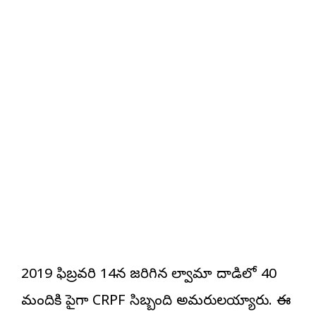
2019 ఫిబ్రవరి 14న జరిగిన పుల్వామా దాడిలో 40
మందికి పైగా CRPF సిబ్బంది అమరులయ్యారు. ఈ