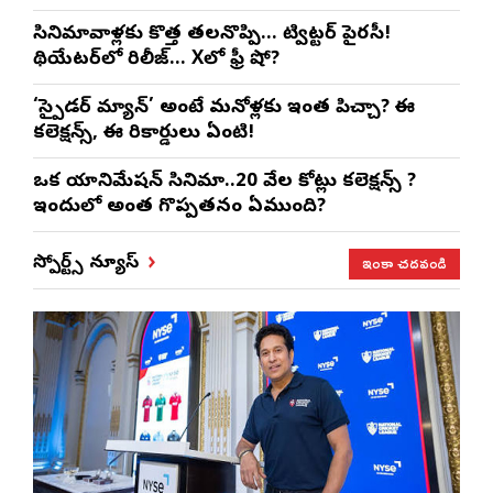
సినిమావాళ్లకు కొత్త తలనొప్పి… ట్విట్టర్ పైరసీ!
థియేటర్‌లో రిలీజ్… Xలో ఫ్రీ షో?
‘స్పైడర్ మ్యాన్’ అంటే మనోళ్లకు ఇంత పిచ్చా? ఈ
కలెక్షన్స్, ఈ రికార్డులు ఏంటి!
ఒక యానిమేషన్ సినిమా..20 వేల కోట్లు కలెక్షన్స్ ?
ఇందులో అంత గొప్పతనం ఏముంది?
ఇంకా చదవండి
స్పోర్ట్స్ న్యూస్