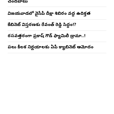
చంద్రబాబు
విజయవాడలో వైసీపీ దీక్షా శిబిరం వద్ద ఉద్రిక్తత
కేబినెట్ విస్తరణకు రేవంత్ రెడ్డి సిద్ధం!?
రసవత్తరంగా ప్రకాష్ గౌడ్ ఫ్యామిలీ డ్రామా..!
పలు కీలక నిర్ణయాలకు ఏపీ క్యాబినెట్ ఆమోదం