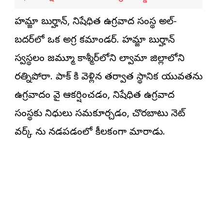
హమ్జా బుర్హాన్, నిషేధిత ఉగ్రవాద సంస్థ అల్-
బదర్‌లో ఒక అగ్ర కమాండర్. హమ్జా బుర్హాన్
స్వస్థలం జమ్మూ కాశ్మీర్‌లోని పుల్వామా జిల్లాలోని
రత్నిపోరా. పాక్ కి వెళ్లిన తర్వాత స్థానిక యువతను
ఉగ్రవాదం వైపు ఆకర్షించడం, నిషేధిత ఉగ్రవాద
సంస్థకు నిధులు సమకూర్చడం, చొరబాటు నెట్
వర్క్ ను నడపడంలో కీలకంగా మారాడు.