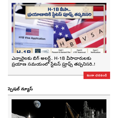
ఎన్నారైలకు బిగ్ అలర్ట్.. H-1B వీసాదారులకు
ప్రయాణ సమయంలో స్టేటస్ ప్రూఫ్స్ తప్పనిసరి..!
ఇంకా చదవండి
స్పెషల్ న్యూస్