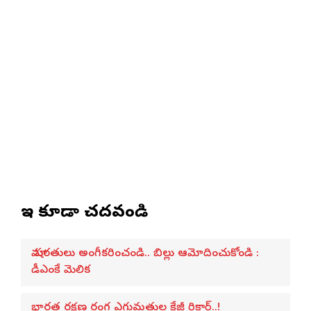
ఇవి కూడా చదవండి
మా షరతులు అంగీకరించండి.. బిల్లు ఆమోదించుకోండి :
డీఎంకే మెలిక
భారత రక్షణ రంగ ఎగుమతుల క్రేజీ రికార్డ్..!