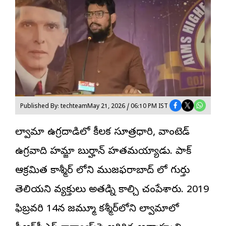
Published By: techteam
May 21, 2026 / 06:10 PM IST
పుల్వామా ఉగ్రదాడిలో కీలక సూత్రధారి, వాంటెడ్
ఉగ్రవాది హమ్జా బుర్హాన్ హతమయ్యాడు. పాక్
ఆక్రమిత కాశ్మీర్ లోని ముజఫరాబాద్ లో గుర్తు
తెలియని వ్యక్తులు అతడ్ని కాల్చి చంపేశారు. 2019
ఫిబ్రవరి 14న జమ్మూ కశ్మీర్‌లోని పుల్వామాలో