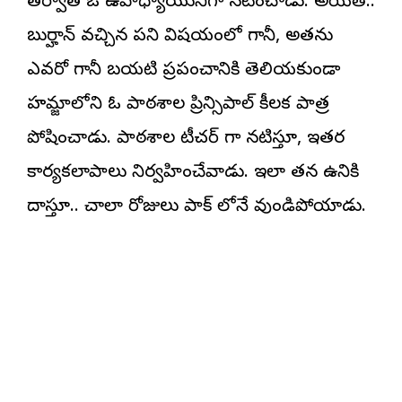
తర్వాత ఓ ఉపాధ్యాయునిగా నటించాడు. అయితే..
బుర్హాన్ వచ్చిన పని విషయంలో గానీ, అతను
ఎవరో గానీ బయటి ప్రపంచానికి తెలియకుండా
హమ్జాలోని ఓ పాఠశాల ప్రిన్సిపాల్ కీలక పాత్ర
పోషించాడు. పాఠశాల టీచర్ గా నటిస్తూ, ఇతర
కార్యకలాపాలు నిర్వహించేవాడు. ఇలా తన ఉనికి
దాస్తూ.. చాలా రోజులు పాక్ లోనే వుండిపోయాడు.