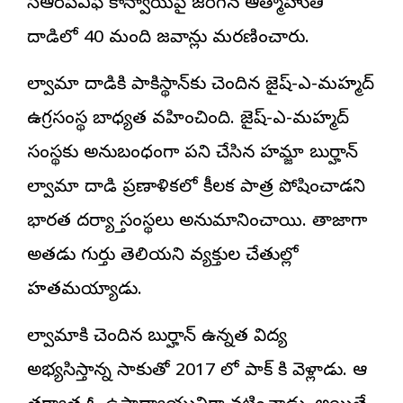
సీఆర్‌పీఎఫ్ కాన్వాయ్‌పై జరిగిన ఆత్మాహుతి
దాడిలో 40 మంది జవాన్లు మరణించారు.
పుల్వామా దాడికి
పాకిస్థాన్‌
కు చెందిన జైష్-ఎ-మహ్మద్
ఉగ్రసంస్థ బాధ్యత వహించింది. జైష్-ఎ-మహ్మద్‌
సంస్థకు అనుబంధంగా పని చేసిన హమ్జా బుర్హాన్
పుల్వామా దాడి ప్రణాళికలో కీలక పాత్ర పోషించాడని
భారత దర్యాప్తు సంస్థలు అనుమానించాయి. తాజాగా
అతడు గుర్తు తెలియని వ్యక్తుల చేతుల్లో
హతమయ్యాడు.
పుల్వామాకి చెందిన బుర్హాన్ ఉన్నత విద్య
అభ్యసిస్తాన్న సాకుతో 2017 లో పాక్ కి వెళ్లాడు. ఆ