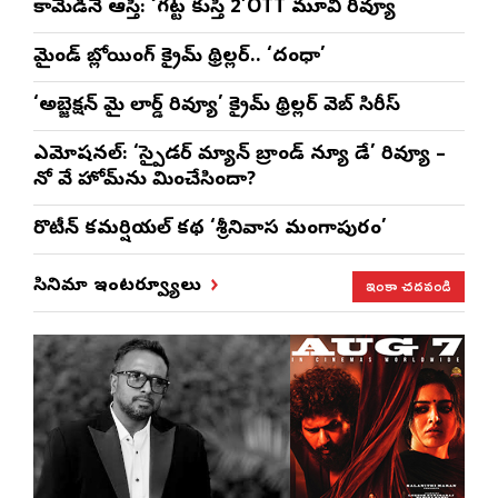
కామెడీనే ఆస్తి: ‘గట్ట కుస్తీ 2’OTT మూవి రివ్యూ
మైండ్ బ్లోయింగ్ క్రైమ్ థ్రిల్లర్.. ‘దంధా’
‘అబ్జెక్ష‌న్ మై లార్డ్ రివ్యూ’ క్రైమ్ థ్రిల్ల‌ర్ వెబ్ సిరీస్
ఎమోష‌న‌ల్‌: ‘స్పైడర్ మ్యాన్ బ్రాండ్ న్యూ డే’ రివ్యూ –
నో వే హోమ్‌ను మించేసిందా?
రొటీన్‌ కమర్షియల్‌ కథ ‘శ్రీనివాస మంగాపురం’
ఇంకా చదవండి
సినిమా ఇంటర్వ్యూలు