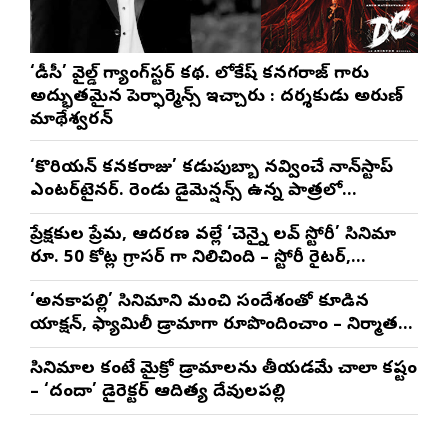
‘డీసీ’ వైల్డ్ గ్యాంగ్‌స్టర్ కథ. లోకేష్ కనగరాజ్ గారు
అద్భుతమైన పెర్ఫార్మెన్స్ ఇచ్చారు : దర్శకుడు అరుణ్
మాథేశ్వరన్
‘కొరియన్ కనకరాజు’ కడుపుబ్బా నవ్వించే నాన్‌స్టాప్
ఎంటర్‌టైనర్. రెండు డైమెన్షన్స్ ఉన్న పాత్రలో
నటించడం చాలా సంతృప్తినిచ్చింది : వరుణ్ తేజ్
ప్రేక్షకుల ప్రేమ, ఆదరణ వల్లే ‘చెన్నై లవ్ స్టోరీ’ సినిమా
రూ. 50 కోట్ల గ్రాసర్ గా నిలిచింది – స్టోరీ రైటర్,
ప్రొడ్యూసర్ సాయి రాజేష్
‘అనకాపల్లి’ సినిమాని మంచి సందేశంతో కూడిన
యాక్షన్, ఫ్యామిలీ డ్రామాగా రూపొందించాం – నిర్మాతలు
త్రినాథరావు నక్కిన, కాండ్రేగుల నాయుడు
సినిమాల కంటే మైక్రో డ్రామాలను తీయడమే చాలా కష్టం
– ‘దందా’ డైరెక్ట‌ర్ ఆదిత్య దేవులపల్లి