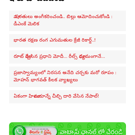
మా షరతులు అంగీకరించండి.. బిల్లు ఆమోదించుకోండి :
డీఎంకే మెలిక
భారత రక్షణ రంగ ఎగుమతుల క్రేజీ రికార్డ్..!
రూట్ మార్చేసిన ప్రధాని మోదీ… రీల్స్ మాధ్యమంగానే…
ప్రజాస్వామ్యంలో నిరసన అనేది చర్చకు మరో రూపం :
మోహన్ భాగవత్ కీలక వ్యాఖ్యలు
ఏకంగా హిమాలయాన్నే చీల్చి దారి వేసిన నేపాల్!