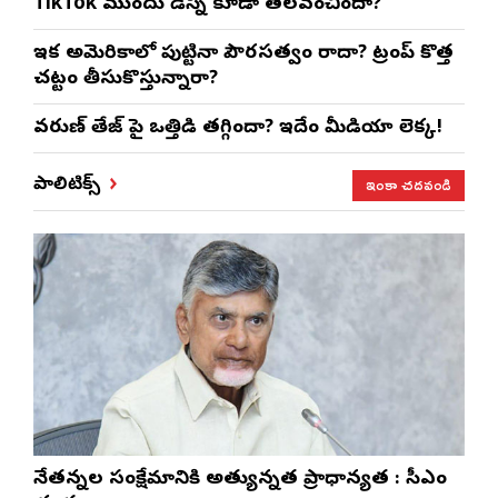
TikTok ముందు డిస్నీ కూడా తలవంచిందా?
ఇక అమెరికాలో పుట్టినా పౌరసత్వం రాదా? ట్రంప్ కొత్త
చట్టం తీసుకొస్తున్నారా?
వరుణ్ తేజ్‌ పై ఒత్తిడి తగ్గిందా? ఇదేం మీడియా లెక్క!
ఇంకా చదవండి
పాలిటిక్స్
నేతన్నల సంక్షేమానికి అత్యున్నత ప్రాధాన్యత : సీఎం