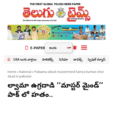
E-PAPER
USA తెలుగు వార్తలు
పాలిటిక్స్
సినిమా
టాపిక్స్
స్పెషల్ న్యూస్
Home
»
National
» Pulwama attack mastermind hamza burhan shot
dead in pakistan
పుల్వామా ఉగ్రదాడి ‘‘మాస్టర్ మైండ్’’
పాక్ లో హతం..