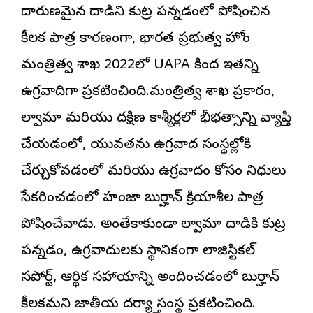
దారుణమైన దాడిని కుట్ర పన్నడంలో పోషించిన
కీలక పాత్ర కారణంగా, భారత ప్రభుత్వ హోం
మంత్రిత్వ శాఖ 2022లో UAPA కింద ఇతన్ని
ఉగ్రవాదిగా ప్రకటించింది.మంత్రిత్వ శాఖ ప్రకారం,
పుల్వామా మరియు దక్షిణ కాశ్మీర్లలో భీభత్సాన్ని వ్యాప్తి
చేయడంలో, యువతను ఉగ్రవాద సంస్థల్లోకి
చేర్చుకోవడంలో మరియు ఉగ్రవాదం కోసం నిధులు
సేకరించడంలో హంజా బుర్హాన్ క్రియాశీల పాత్ర
పోషించేవాడు. అంతేకాకుండా పుల్వామా దాడికి కుట్ర
పన్నడం, ఉగ్రవాదులకు స్థానికంగా లాజిస్టికల్
సపోర్ట్, ఆర్థిక సహాయాన్ని అందించడంలో బుర్హాన్
కీలకమని జాతీయ దర్యాప్తు సంస్థ ప్రకటించింది.