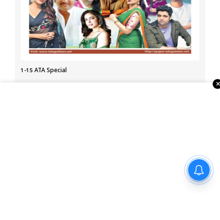
1-15 ATA Special
About Us
Telugu Times, founded in 2003, is the first global Telugu
newspaper in the USA. It serves the NRI Telugu community
through print, ePaper, portal, YouTube, and social media.
With strong ties to associations, temples, and businesses,
it also organizes events and Business Excellence Awards,
ఘనంగా ‘శివ గాడి జింద‌గీ’ మూవీ
making it a leading Telugu media house in the USA.
టైటిల్, సాంగ్ లాంచ్!