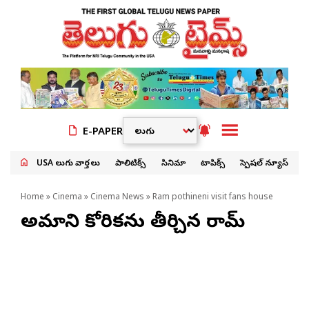
E-PAPER
USA తెలుగు వార్తలు
పాలిటిక్స్
సినిమా
టాపిక్స్
స్పెషల్ న్యూస్
Home
»
Cinema
»
Cinema News
» Ram pothineni visit fans house
అభిమాని కోరిక‌ను తీర్చిన రామ్