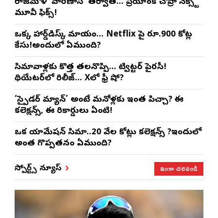
రాజమౌళి ‘వారణాసి’ తర్వాత… ప్రియాంక చోప్రా నెక్స్ట్
మూవీ ఫిక్స్!
ఒక్క హార్డ్‌డిస్క్ మాయం… Netflix పై రూ.900 కోట్ల
కేసు!అందులో ఏముంది?
సినిమావాళ్లకు కొత్త తలనొప్పి… ట్విట్టర్ పైరసీ!
థియేటర్‌లో రిలీజ్… Xలో ఫ్రీ షో?
‘స్పైడర్ మ్యాన్’ అంటే మనోళ్లకు ఇంత పిచ్చా? ఈ
కలెక్షన్స్, ఈ రికార్డులు ఏంటి!
ఒక యానిమేషన్ సినిమా..20 వేల కోట్లు కలెక్షన్స్ ?ఇందులో
అంత గొప్పతనం ఏముంది?
ఇంకా చదవండి
స్పోర్ట్స్ న్యూస్