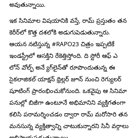
అవుతున్నాయి.
ఇక సినిమాల విషయానికి వస్తే, రామ్ ప్రస్తుతం తన
కెరీర్‌లో కొత్త దశలోకి అడుగుపెడుతున్నారు.
ఆయన నటిస్తున్న #RAPO23 చిత్రం ఇప్పటికే
ఇండస్ట్రీలో ఆసక్తిని రేకెత్తిస్తోంది. ది స్టోరీ ఆఫ్ ఎ
లోన్ వోల్ఫ్ అనే ట్యాగ్‌లైన్‌తో రూపొందుతున్న ఈ
సైకలాజికల్ యాక్షన్ థ్రిల్లర్ జూన్ నుంచి రెగ్యులర్
షూటింగ్ ప్రారంభించుకోనుంది. ఒకవైపు ఆ సినిమా
పనుల్లో బిజీగా ఉంటూనే అభిమానిని వ్యక్తిగతంగా
కలిసి పరామర్శించడం ద్వారా రామ్ మరోసారి తన
మనసున్న వ్యక్తిత్వాన్ని చాటుకున్నారని సినీ వర్గాలు