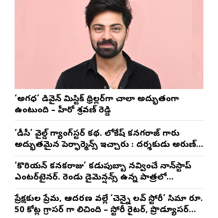
‘అగధ’ డివైన్ మిస్టిక్ థ్రిల్లర్‌గా చాలా అద్భుతంగా
ఉంటుంది – హీరో శ్రవణ్ రెడ్డి
‘డీసీ’ వైల్డ్ గ్యాంగ్‌స్టర్ కథ. లోకేష్ కనగరాజ్ గారు
అద్భుతమైన పెర్ఫార్మెన్స్ ఇచ్చారు : దర్శకుడు అరుణ్
మాథేశ్వరన్
‘కొరియన్ కనకరాజు’ కడుపుబ్బా నవ్వించే నాన్‌స్టాప్
ఎంటర్‌టైనర్. రెండు డైమెన్షన్స్ ఉన్న పాత్రలో
నటించడం చాలా సంతృప్తినిచ్చింది : వరుణ్ తేజ్
ప్రేక్షకుల ప్రేమ, ఆదరణ వల్లే ‘చెన్నై లవ్ స్టోరీ’ సినిమా రూ.
50 కోట్ల గ్రాసర్ గా నిలిచింది – స్టోరీ రైటర్, ప్రొడ్యూసర్