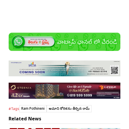
Ram Pothineni
అభిమాని కోరిక‌ను తీర్చిన రామ్
#Tags
Related News