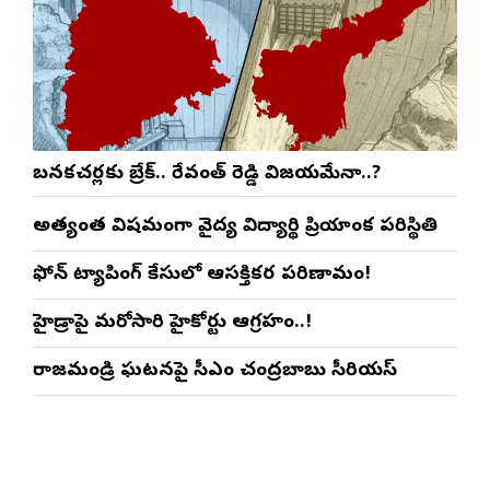
బనకచర్లకు బ్రేక్.. రేవంత్ రెడ్డి విజయమేనా..?
అత్యంత విషమంగా వైద్య విద్యార్థిని ప్రియాంక పరిస్థితి
ఫోన్ ట్యాపింగ్ కేసులో ఆసక్తికర పరిణామం!
హైడ్రాపై మరోసారి హైకోర్టు ఆగ్రహం..!
రాజమండ్రి ఘటనపై సీఎం చంద్రబాబు సీరియస్