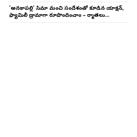
సాయి రాజేష్
‘అనకాపల్లి’ సినిమాని మంచి సందేశంతో కూడిన యాక్షన్,
ఫ్యామిలీ డ్రామాగా రూపొందించాం – నిర్మాతలు
త్రినాథరావు నక్కిన, కాండ్రేగుల నాయుడు