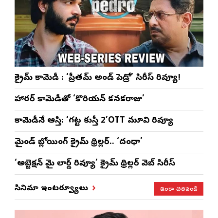
క్రైమ్ కామెడీ : ‘ప్రీతమ్ అండ్ పెడ్రో’ సిరీస్ రివ్యూ!
హారర్ కామెడీతో ‘కొరియన్ కనకరాజు’
కామెడీనే ఆస్తి: ‘గట్ట కుస్తీ 2’OTT మూవి రివ్యూ
మైండ్ బ్లోయింగ్ క్రైమ్ థ్రిల్లర్.. ‘దంధా’
‘అబ్జెక్ష‌న్ మై లార్డ్ రివ్యూ’ క్రైమ్ థ్రిల్ల‌ర్ వెబ్ సిరీస్
ఇంకా చదవండి
సినిమా ఇంటర్వ్యూలు