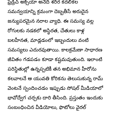
ఫ్రెడ్రిచ్ అటాక్సియా అనేది శరీర కదలికల
సమన్వయాన్ని క్రమంగా దెబ్బతీసే అరుదైన
జన్యుపరమైన నరాల వ్యాధి. ఈ సమస్య వల్ల
రోగులకు నడకలో అస్థిరత, చేతులు కాళ్ల
బలహీనత, మాట్లాడడంలో ఇబ్బందులు వంటి
సమస్యలు ఎదురవుతాయి. కాలక్రమేణా సాధారణ
జీవితం గడపడం కూడా కష్టమవుతుంది. ఇలాంటి
పరిస్థితుల్లో ఉన్నప్పటికీ తన అభిమాన హీరోను
కలవాలనే ఆ యువతి కోరికను తెలుసుకున్న రామ్
వెంటనే స్పందించడం ఇప్పుడు సోషల్ మీడియాలో
భావోద్వేగ చర్చకు దారి తీసింది. ప్రస్తుతం ఇందుకు
సంబంధించిన వీడియోలు, ఫొటోలు వైరల్