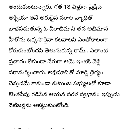
అందుకుంటున్నారు. గత 18 ఏళ్లుగా ఫ్రెడ్రిచ్
అటాక్సియా అనే అరుదైన నరాల వ్యాధితో
బాధపడుతున్న ఓ వీరాభిమాని తన అభిమాన
హీరోను ఒక్కసారైనా కలవాలని ఎంతోకాలంగా
కోరుకుంటోందని తెలుసుకున్న రామ్.. ఎలాంటి
ప్రచారం లేకుండా నేరుగా ఆమె ఇంటికి వెళ్లి
పరామర్శించారు. అభిమానితో మాట్లాడి ధైర్యం
చెప్పడమే కాకుండా కుటుంబ సభ్యులతో కూడా
కొంతసేపు గడిపిన ఆయన సరళ స్వభావం ఇప్పుడు
నెటిజన్లను ఆకట్టుకుంటోంది.