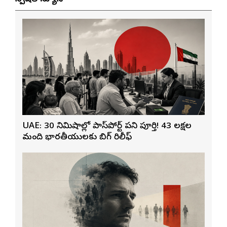
UAE: 30 నిమిషాల్లో పాస్‌పోర్ట్ పని పూర్తి! 43 లక్షల
మంది భారతీయులకు బిగ్ రిలీఫ్