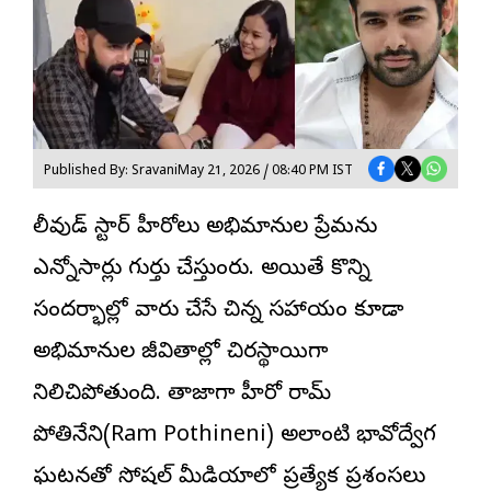
Published By: Sravani
May 21, 2026 / 08:40 PM IST
టాలీవుడ్ స్టార్
హీరోలు అభిమానుల ప్రేమను
ఎన్నోసార్లు గుర్తు చేస్తుంటారు. అయితే కొన్ని
సందర్భాల్లో వారు చేసే చిన్న సహాయం కూడా
అభిమానుల జీవితాల్లో చిరస్థాయిగా
నిలిచిపోతుంది. తాజాగా హీరో రామ్
పోతినేని(Ram Pothineni) అలాంటి భావోద్వేగ
ఘటనతో సోషల్ మీడియాలో ప్రత్యేక ప్రశంసలు