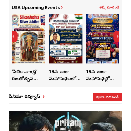
అన్నీ చూడండి
USA Upcoming Events
ుంచి
‘సిలికానాంధ్ర’
19వ ఆటా
19వ ఆటా
19
రజతోత్సవ
మహాసభలలో
మహాసభల్లో
మహా
సంబరాలు…
సతీశ్
మహిళల కోసం
‘వి
కుంభ హారతి
రామసహాయం
ప్రత్యేకంగా
పరి
ఇంకా చదవండి
సినిమా రివ్యూస్
ప్రత్యేకం
రెడ్డి ప్రత్యేక లైవ్
‘ఉమెన్స్ ఫోరమ్’
కార
ళా’
షో
వేడుకలు