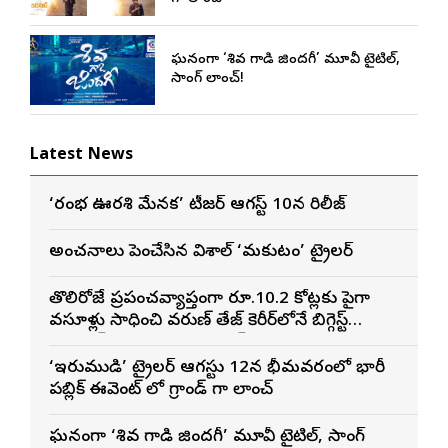
ఘనంగా ‘శివ గాడి జింద‌గీ’ మూవీ టైటిల్,
సాంగ్ లాంచ్!
Latest News
‘రంభ ఊర్వశి మేనక’ టీజర్ ఆగస్ట్ 10న రిలీజ్
అంచనాలు పెంచేసిన విశాల్ ‘మకుటం’ ట్రైలర్
తొలిరోజే ప్రపంచవ్యాప్తంగా రూ.10.2 కోట్లకు పైగా
వసూళ్లు సాధించి వరుణ్ తేజ్ కెరీర్‌లోనే బిగ్గెస్ట్
ఓపెనింగ్‌గా నిలిచిన ‘కొరియన్ కనకరాజు’
‘ఇరుముడి’ ట్రైలర్ ఆగస్టు 12న భీమవరంలో భారీ
పబ్లిక్ ఈవెంట్ లో గ్రాండ్ గా లాంచ్
ఘనంగా ‘శివ గాడి జింద‌గీ’ మూవీ టైటిల్, సాంగ్