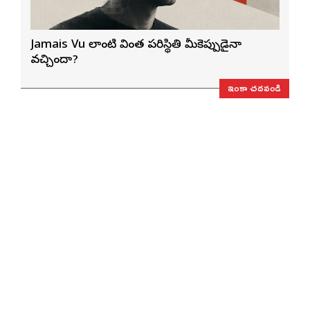
Jamais Vu లాంటి వింత పరిస్థితి మీకెప్పుడైనా
వచ్చిందా?
ఇంకా చదవండి