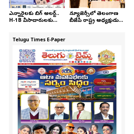
ఎన్నారైలకు బిగ్ అలర్ట్..
న్యూజెర్సీలో తెలంగాణ
H-1B వీసాదారులకు
బీజేపీ రాష్ట్ర అధ్యక్షుడు
ప్రయాణ సమయంలో
ఎన్. రాంచందర్‌రావుకు
స్టేటస్ ప్రూఫ్స్ తప్పనిసరి..!
ఘన స్వాగతం
Telugu Times E-Paper