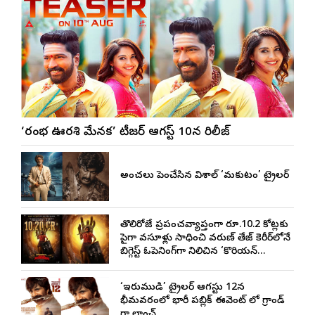
‘రంభ ఊర్వశి మేనక’ టీజర్ ఆగస్ట్ 10న రిలీజ్
అంచనాలు పెంచేసిన విశాల్ ‘మకుటం’ ట్రైలర్
తొలిరోజే ప్రపంచవ్యాప్తంగా రూ.10.2 కోట్లకు
పైగా వసూళ్లు సాధించి వరుణ్ తేజ్ కెరీర్‌లోనే
బిగ్గెస్ట్ ఓపెనింగ్‌గా నిలిచిన ‘కొరియన్
కనకరాజు’
‘ఇరుముడి’ ట్రైలర్ ఆగస్టు 12న
భీమవరంలో భారీ పబ్లిక్ ఈవెంట్ లో గ్రాండ్
గా లాంచ్