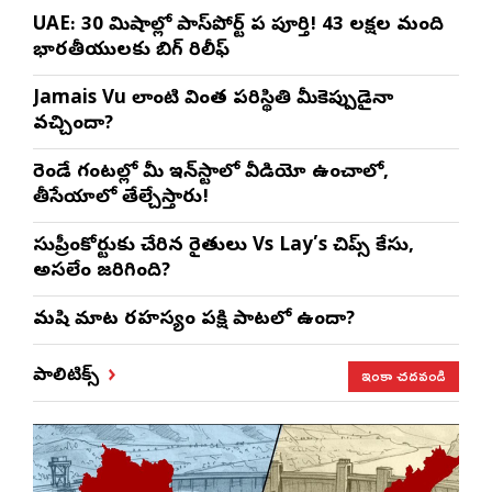
UAE: 30 నిమిషాల్లో పాస్‌పోర్ట్ పని పూర్తి! 43 లక్షల మంది
భారతీయులకు బిగ్ రిలీఫ్
Jamais Vu లాంటి వింత పరిస్థితి మీకెప్పుడైనా
వచ్చిందా?
రెండే గంటల్లో మీ ఇన్‌స్టాలో వీడియో ఉంచాలో,
తీసేయాలో తేల్చేస్తారు!
సుప్రీంకోర్టుకు చేరిన రైతులు Vs Lay’s చిప్స్‌ కేసు,
అసలేం జరిగింది?
మనిషి మాట రహస్యం పక్షి పాటలో ఉందా?
ఇంకా చదవండి
పాలిటిక్స్