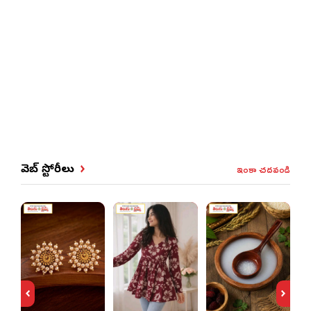
ఇంకా చదవండి
వెబ్ స్టోరీలు