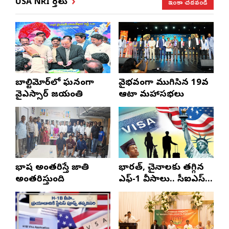
ఇంకా చదవండి
USA NRI వార్తలు
బాల్టిమోర్‌లో ఘనంగా
వైభవంగా ముగిసిన 19వ
వైఎస్సార్‌ జయంతి
ఆటా మహాసభలు
భాష అంతరిస్తే జాతి
భారత్, చైనాలకు తగ్గిన
అంతరిస్తుంది
ఎఫ్-1 వీసాలు.. సీఐఎస్
నివేదిక..!