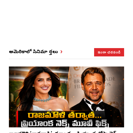
ఇంకా చదవండి
అమెరికాలో సినిమా వార్తలు