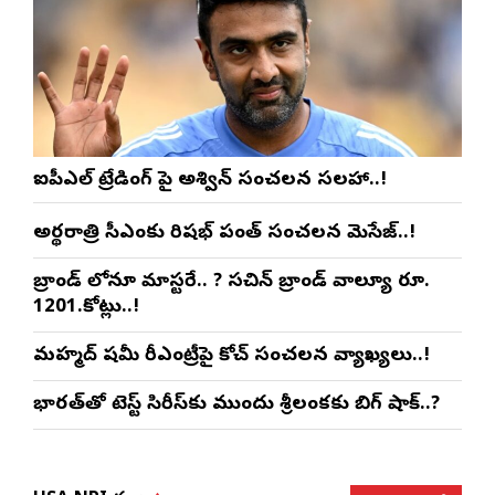
ఐపీఎల్ ట్రేడింగ్ పై అశ్విన్ సంచలన సలహా..!
అర్థరాత్రి సీఎంకు రిషభ్ పంత్ సంచలన మెసేజ్..!
బ్రాండ్ లోనూ మాస్టరే.. ? సచిన్ బ్రాండ్ వాల్యూ రూ.
1201.కోట్లు..!
మహ్మద్ షమీ రీఎంట్రీపై కోచ్ సంచలన వ్యాఖ్యలు..!
భారత్‌తో టెస్ట్ సిరీస్‌కు ముందు శ్రీలంకకు బిగ్ షాక్..?