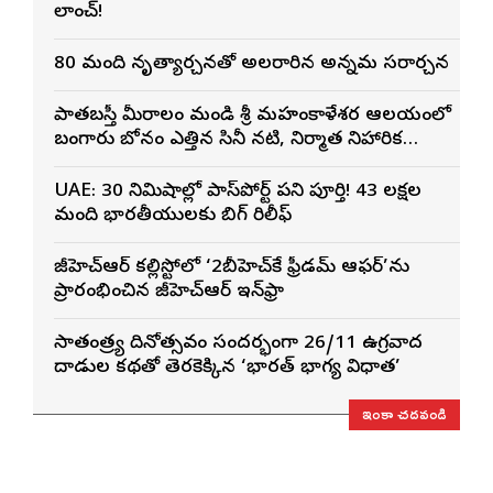
లాంచ్!
80 మంది నృత్యార్చనతో అలరారిన అన్నమ స్వరార్చన
పాతబస్తీ మీరాలం మండి శ్రీ మహంకాళేశ్వర ఆలయంలో
బంగారు బోనం ఎత్తిన సినీ నటి, నిర్మాత నిహారిక
కొణిదెల
UAE: 30 నిమిషాల్లో పాస్‌పోర్ట్ పని పూర్తి! 43 లక్షల
మంది భారతీయులకు బిగ్ రిలీఫ్
జీహెచ్ఆర్ కల్లిస్టోలో ‘2బీహెచ్‌కే ఫ్రీడమ్ ఆఫర్’ను
ప్రారంభించిన జీహెచ్ఆర్ ఇన్‌ఫ్రా
స్వాతంత్ర్య దినోత్సవం సందర్భంగా 26/11 ఉగ్రవాద
దాడుల కథతో తెరకెక్కిన ‘భారత్ భాగ్య విధాత’
ఇంకా చదవండి