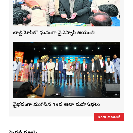
బాల్టిమోర్‌లో ఘనంగా వైఎస్సార్‌ జయంతి
వైభవంగా ముగిసిన 19వ ఆటా మహాసభలు
ఇంకా చదవండి
స్పెషల్ న్యూస్