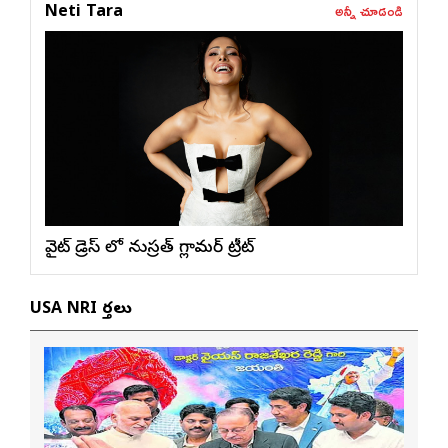
అన్నీ చూడండి
Neti Tara
వైట్ డ్రెస్ లో నుస్ర‌త్ గ్లామ‌ర్ ట్రీట్
USA NRI వార్తలు