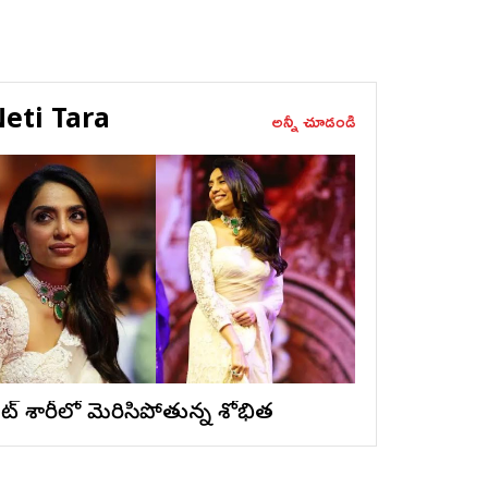
eti Tara
అన్నీ చూడండి
ైట్ శారీలో మెరిసిపోతున్న శోభిత