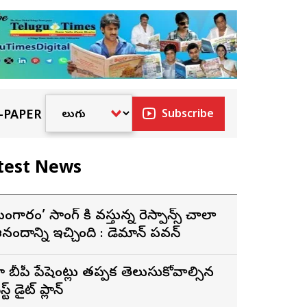
-PAPER
Subscribe
test News
బంగారం’ సాంగ్ కి వస్తున్న రెస్పాన్స్ చాలా
నందాన్ని ఇచ్చింది : డెమాన్ పవన్
ై బీపీ పేషెంట్లు తప్పక తెలుసుకోవాల్సిన
స్ట్ డైట్ ప్లాన్