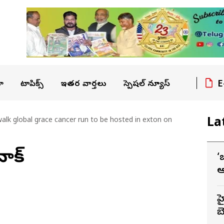
E
ా
టాపిక్స్
ఇతర వార్తలు
స్పెషల్ న్యూస్
La
alk global grace cancer run to be hosted in exton on
వాక్
‘
ఆ
హ
బె