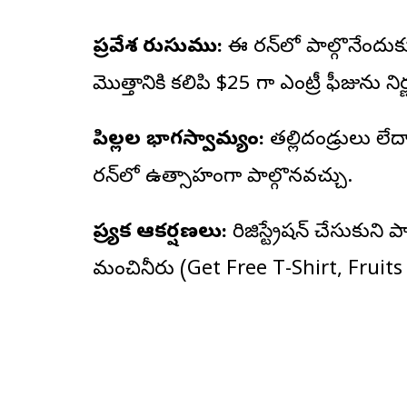
ప్రవేశ రుసుము:
ఈ రన్‌లో పాల్గొనేందుక
మొత్తానికి కలిపి $25 గా ఎంట్రీ ఫీజును న
పిల్లల భాగస్వామ్యం:
తల్లిదండ్రులు లే
రన్‌లో ఉత్సాహంగా పాల్గొనవచ్చు.
ప్రత్యేక ఆకర్షణలు:
రిజిస్ట్రేషన్ చేసుకుని ప
మంచినీరు (Get Free T-Shirt, Fruit