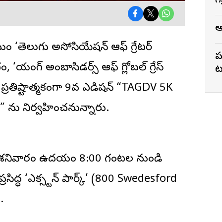
గ
ఆ
ఘం ‘
తెలుగు అసోసియేషన్ ఆఫ్ గ్రేటర్
ప
‘యంగ్ అంబాసిడర్స్ ఆఫ్ గ్లోబల్ గ్రేస్
ట
 ప్రతిష్టాత్మకంగా 9వ ఎడిషన్ “TAGDV 5K
న్” ను నిర్వహించనున్నారు.
ేదీ శనివారం ఉదయం 8:00 గంటల నుండి
రసిద్ధ ‘ఎక్స్టన్ పార్క్’ (800 Swedesford
.