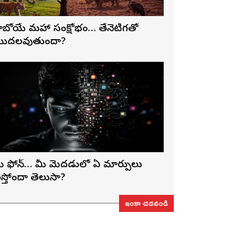
ాబోయే మహా సంక్షోభం… తేనెటీగతో
ొదలవుతుందా?
ీ ఫోన్… మీ మెదడులో ఏ మార్పులు
ెస్తోందా తెలుసా?
ఇంకా చదవండి