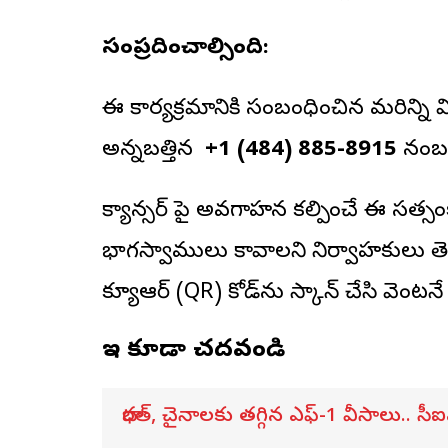
సంప్రదించాల్సింది:
ఈ కార్యక్రమానికి సంబంధించిన మరిన్ని 
అన్నబత్తిన
+1 (484) 885-8915
నంబర్
క్యాన్సర్ పై అవగాహన కల్పించే ఈ సత్స
భాగస్వాములు కావాలని నిర్వాహకులు తెల
క్యూఆర్ (QR) కోడ్‌ను స్కాన్ చేసి వెంట
ఇవి కూడా చదవండి
భారత్, చైనాలకు తగ్గిన ఎఫ్-1 వీసాలు.. సీఐ