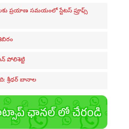
ులకు ప్రయాణ సమయంలో స్టేటస్ ప్రూఫ్స్
శిబిరం
 పోలిశెట్టి
ి: శ్రీధర్ బానాల