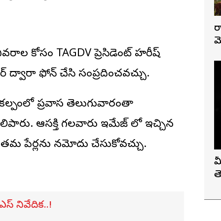
ర
మ
వివరాల కోసం TAGDV ప్రెసిడెంట్ హరీష్
 ద్వారా ఫోన్ చేసి సంప్రదించవచ్చు.
ంకల్పంలో ప్రవాస తెలుగువారంతా
ిపారు. ఆసక్తి గలవారు ఇమేజ్ లో ఇచ్చిన
నే తమ పేర్లను నమోదు చేసుకోవచ్చు.
మ
త
ఎస్ నివేదిక..!