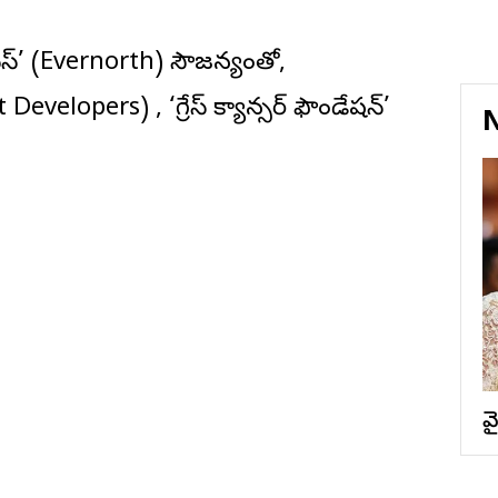
ీసెస్’ (Evernorth) సౌజన్యంతో,
velopers) , ‘గ్రేస్ క్యాన్సర్ ఫౌండేషన్’
N
వ