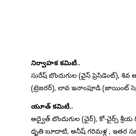
నిర్వాహక కమిటీ..
సురేష్ బొందుగుల (వైస్ ప్రెసిడెంట్), శ
(ట్రెజరర్), లావ ఇనాంపూడి (జాయింట్ సెక్ర
యూత్ కమిటీ..
అద్వైత్ బొందుగుల (చైర్), కో-చైర్స్ శ్రీయ
ధృతి బూదాటి, అనీష్ గరిమళ్ల , ఇతర సభ్యు