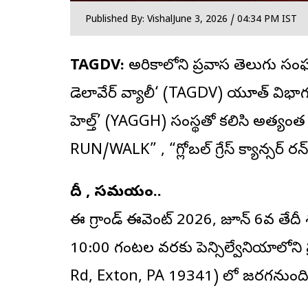
Published By: Vishal
June 3, 2026 / 04:34 PM IST
TAGDV:
అమెరికాలోని ప్రవాస తెలుగు సం
డెలావేర్ వ్యాలీ
‘ (TAGDV) యూత్ విభాగం, 
హెల్త్’ (YAGGH) సంస్థతో కలిసి అత్యంత
RUN/WALK” , “గ్లోబల్ గ్రేస్ క్యాన్సర్ ర
తేదీ , సమయం..
ఈ గ్రాండ్ ఈవెంట్ 2026, జూన్ 6వ త
10:00 గంటల వరకు పెన్సిల్వేనియాలోని ప్
Rd, Exton, PA 19341) లో జరగనుంది