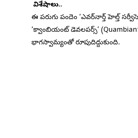
విశేషాలు..
ఈ పరుగు పందెం ‘ఎవర్‌నార్త్ హెల్త్ సర్వ
‘క్వాంబియంట్ డెవలపర్స్’ (Quambiant De
భాగస్వామ్యంతో రూపుదిద్దుకుంది.