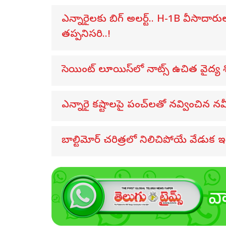
ఎన్నారైలకు బిగ్ అలర్ట్.. H-1B వీసాదార
తప్పనిసరి..!
సెయింట్ లూయిస్‌లో నాట్స్ ఉచిత వైద్య 
ఎన్నారై కష్టాలపై పంచ్‌లతో నవ్వించిన నవీన్
బాల్టిమోర్ చరిత్రలో నిలిచిపోయే వేడుక ఇద