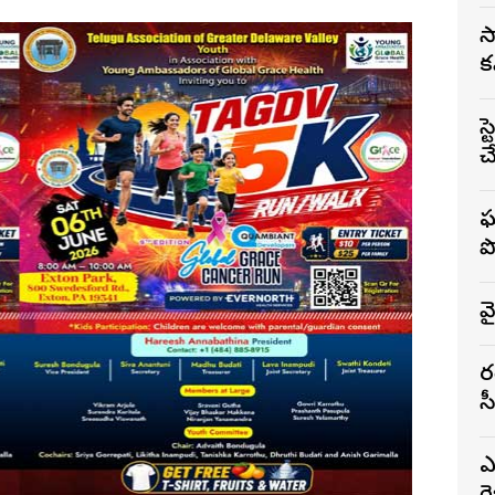
స
క
స
చ
ఘ
ప
వ
భ
స
ఎ