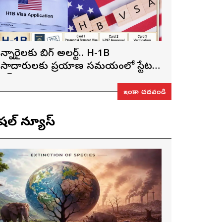
న్నారైలకు బిగ్ అలర్ట్.. H-1B
ీసాదారులకు ప్రయాణ సమయంలో స్టేటస్
్రూఫ్స్ తప్పనిసరి..!
ఇంకా చదవండి
ెషల్ న్యూస్