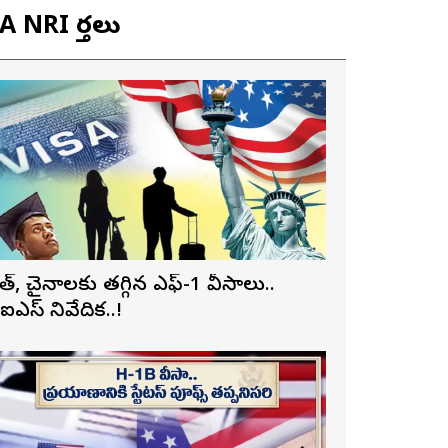
 NRI వార్తలు
ారత్, చైనాలకు తగ్గిన ఎఫ్-1 వీసాలు..
ీఐఎస్ నివేదిక..!