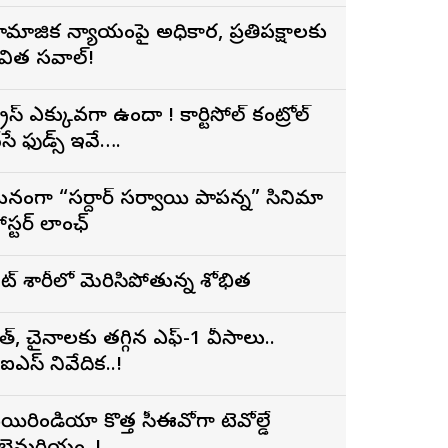
ామాజిక న్యాయంపై అధికార, ప్రతిపక్షాలకు
విత సవాల్!
్ట్రెస్ ఎక్కువగా ఉందా ! కార్టిసోల్ కంట్రోల్
ేసే ఫుడ్స్ ఇవే….
నంగా “సర్దార్ సర్వాయి పాపన్న” సినిమా
ోస్టర్ లాంఛ్
ైట్ శారీలో మెరిసిపోతున్న శోభిత
ారత్, చైనాలకు తగ్గిన ఎఫ్-1 వీసాలు..
ీఐఎస్ నివేదిక..!
యిరిండియా కొత్త సీఈవోగా టెవోల్డే