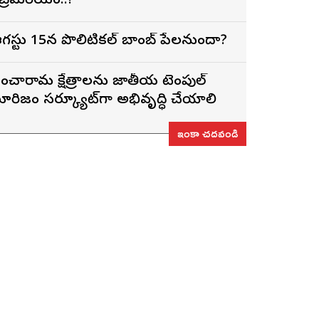
ెబ్రెమరియం..!
గస్టు 15న పొలిటికల్ బాంబ్ పేలనుందా?
ంచారామ క్షేత్రాలను జాతీయ టెంపుల్
ూరిజం సర్క్యూట్‌గా అభివృద్ధి చేయాలి
ఇంకా చదవండి