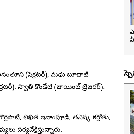
ఎ
వ
ప
స్ప
ివ అనంతూని (సెక్రటరీ), మధు బూదాటి
టరీ), స్వాతి కొండేటి (జాయింట్ ట్రెజరర్).
 గొర్రెపాటి, లిఖిత ఇనాంపూడి, తనిష్క కర్రోతు,
లు పర్యవేక్షిస్తున్నారు.