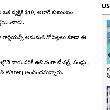
USA
ు ఒక వ్యక్తికి $10, అలాగే కుటుంబం
ిర్ణయించారు.
దా గార్డియన్స్ అనుమతితో పిల్లలు కూడా ఈ
ాల్గొనే వారందరికీ ఉచితంగా టీ-షర్ట్, పండ్లు ,
భ
s & Water) అందించనున్నారు.
స