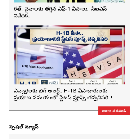
భారత్, చైనాలకు తగ్గిన ఎఫ్-1 వీసాలు.. సీఐఎస్
నివేదిక..!
ఎన్నారైలకు బిగ్ అలర్ట్.. H-1B వీసాదారులకు
ప్రయాణ సమయంలో స్టేటస్ ప్రూఫ్స్ తప్పనిసరి..!
ఇంకా చదవండి
స్పెషల్ న్యూస్