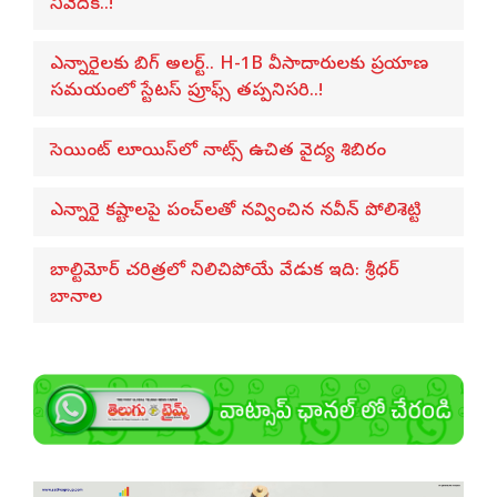
నివేదిక..!
ఎన్నారైలకు బిగ్ అలర్ట్.. H-1B వీసాదారులకు ప్రయాణ
సమయంలో స్టేటస్ ప్రూఫ్స్ తప్పనిసరి..!
సెయింట్ లూయిస్‌లో నాట్స్ ఉచిత వైద్య శిబిరం
ఎన్నారై కష్టాలపై పంచ్‌లతో నవ్వించిన నవీన్ పోలిశెట్టి
బాల్టిమోర్ చరిత్రలో నిలిచిపోయే వేడుక ఇది: శ్రీధర్
బానాల