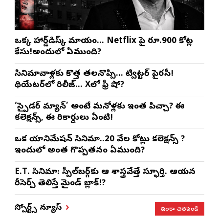
ఒక్క హార్డ్‌డిస్క్ మాయం… Netflix పై రూ.900 కోట్ల
కేసు!అందులో ఏముంది?
సినిమావాళ్లకు కొత్త తలనొప్పి… ట్విట్టర్ పైరసీ!
థియేటర్‌లో రిలీజ్… Xలో ఫ్రీ షో?
‘స్పైడర్ మ్యాన్’ అంటే మనోళ్లకు ఇంత పిచ్చా? ఈ
కలెక్షన్స్, ఈ రికార్డులు ఏంటి!
ఒక యానిమేషన్ సినిమా..20 వేల కోట్లు కలెక్షన్స్ ?
ఇందులో అంత గొప్పతనం ఏముంది?
E.T. సినిమా: స్పీల్‌బర్గ్‌కు ఆ శాస్త్రవేత్తే స్ఫూర్తి. ఆయన
రీసెర్చ్ తెలిస్తే మైండ్ బ్లాక్!?
ఇంకా చదవండి
స్పోర్ట్స్ న్యూస్