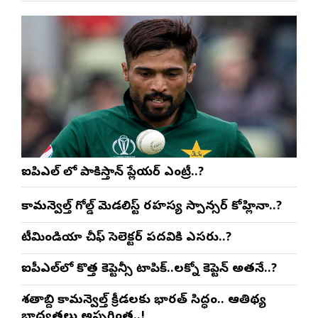
ఐపిఎల్ లో పాకిస్తాన్ ప్లేయర్ ఎంట్రీ..?
కామన్వెల్త్ గోల్డ్ మెడలిస్ట్ రహస్య స్పాన్సర్ కోహ్లినా..?
టీమిండియా చీఫ్ సెలెక్టర్ పదవికి ఎసరు..?
ఐపీఎల్‌లో కొత్త కెప్టెన్సీ టాపిక్..లక్నో కెప్టెన్ అతనే..?
శతాబ్ది కామన్వెల్త్ క్రీడలకు భారత్ సిద్ధం.. ఆతిథ్య
బాధ్యతలు అప్పగింత..!