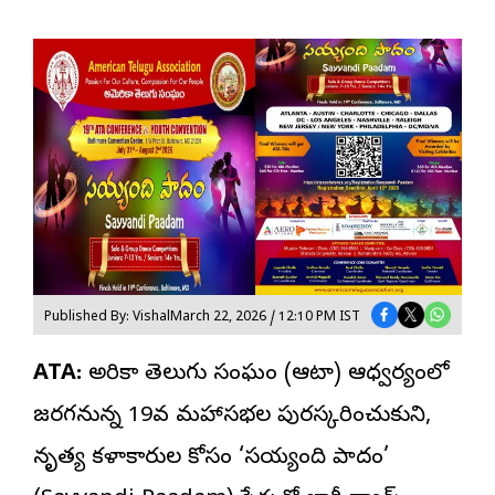
Published By: Vishal
March 22, 2026 / 12:10 PM IST
ATA:
అమెరికా తెలుగు సంఘం
(ఆటా) ఆధ్వర్యంలో
జరగనున్న 19వ మహాసభల పురస్కరించుకుని,
నృత్య కళాకారుల కోసం ‘సయ్యంది పాదం’