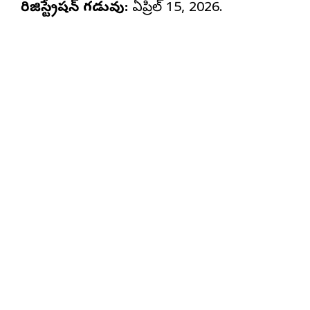
రిజిస్ట్రేషన్ గడువు:
ఏప్రిల్ 15, 2026.