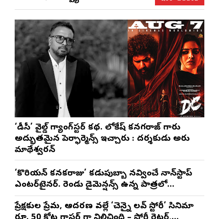
‘డీసీ’ వైల్డ్ గ్యాంగ్‌స్టర్ కథ. లోకేష్ కనగరాజ్ గారు
అద్భుతమైన పెర్ఫార్మెన్స్ ఇచ్చారు : దర్శకుడు అరుణ్
మాథేశ్వరన్
‘కొరియన్ కనకరాజు’ కడుపుబ్బా నవ్వించే నాన్‌స్టాప్
ఎంటర్‌టైనర్. రెండు డైమెన్షన్స్ ఉన్న పాత్రలో
నటించడం చాలా సంతృప్తినిచ్చింది : వరుణ్ తేజ్
ప్రేక్షకుల ప్రేమ, ఆదరణ వల్లే ‘చెన్నై లవ్ స్టోరీ’ సినిమా
రూ. 50 కోట్ల గ్రాసర్ గా నిలిచింది – స్టోరీ రైటర్,