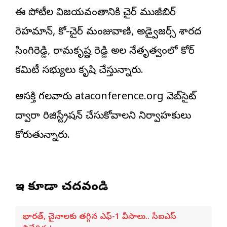
ఈ పోటీల విజయవంతానికి చైర్ ముజీబిర్
రెహమాన్, కో-చైర్ మంజువాణి, అడ్వైజర్స్ శారద
సింగిరెడ్డి, రామకృష్ణ రెడ్డి అల నేతృత్వంలో కోర్
కమిటీ సభ్యులు కృషి చేస్తున్నారు.
ఆసక్తి గలవారు ataconference.org వెబ్‌సైట్
ద్వారా రిజిస్ట్రేషన్ చేసుకోవాలని నిర్వాహకులు
కోరుతున్నారు.
ఇవి కూడా చదవండి
భారత్, చైనాలకు తగ్గిన ఎఫ్-1 వీసాలు.. సీఐఎస్