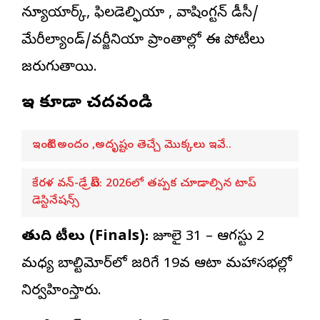
న్యూయార్క్, ఫిలడెల్ఫియా , వాషింగ్టన్ డీసీ/
మేరీల్యాండ్/వర్జీనియా ప్రాంతాల్లో ఈ పోటీలు
జరుగుతాయి.
ఇవి కూడా చదవండి
ఇంటికి అందం ,అదృష్టం తెచ్చే మొక్కలు ఇవే..
కేరళ వన్-డే ట్రిప్: 2026లో తప్పక చూడాల్సిన టాప్
డెస్టినేషన్స్
తుది పోటీలు (Finals):
జూలై 31 – ఆగస్టు 2
మధ్య బాల్టిమోర్‌లో జరిగే 19వ ఆటా మహాసభల్లో
నిర్వహింస్తారు.