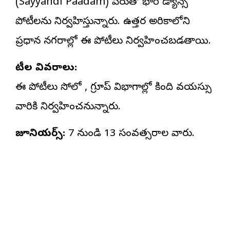
(Sayyandi Paadam) పేరుతో భారీ డ్యాన్స్
పోటీలను నిర్వహిస్తున్నారు. ఉత్తర అమెరికాలోని
ప్రధాన నగరాల్లో ఈ పోటీలు నిర్వహించబడతాయి.
పోటీల వివరాలు:
ఈ పోటీలు సోలో , గ్రూప్ విభాగాల్లో కింది వయస్సు
వారికి నిర్వహించనున్నారు.
జూనియర్స్:
7 నుండి 13 సంవత్సరాల వారు.