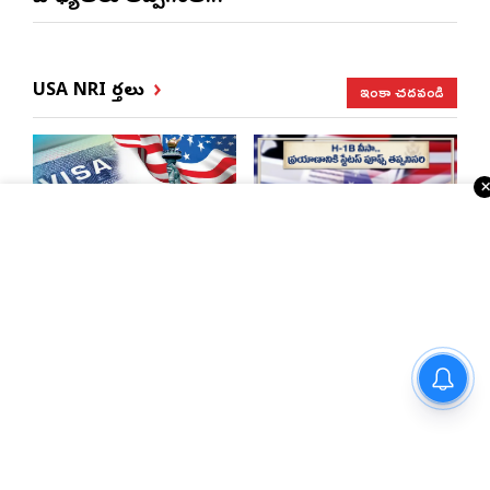
ఇంకా చదవండి
USA NRI వార్తలు
భారత్, చైనాలకు తగ్గిన
ఎన్నారైలకు బిగ్ అలర్ట్..
ఎఫ్-1 వీసాలు.. సీఐఎస్
H-1B వీసాదారులకు
నివేదిక..!
ప్రయాణ సమయంలో
స్టేటస్ ప్రూఫ్స్ తప్పనిసరి..!
ప్రజాకవి గద్దర్‌ వర్ధంతి సందర్భంగా
సీఎం రేవంత్‌ నివాళులు
సెయింట్ లూయిస్‌లో
ఎన్నారై కష్టాలపై
నాట్స్ ఉచిత వైద్య శిబిరం
పంచ్‌లతో నవ్వించిన