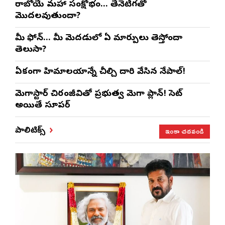
రాబోయే మహా సంక్షోభం… తేనెటీగతో
మొదలవుతుందా?
మీ ఫోన్… మీ మెదడులో ఏ మార్పులు తెస్తోందా
తెలుసా?
ఏకంగా హిమాలయాన్నే చీల్చి దారి వేసిన నేపాల్!
మెగాస్టార్ చిరంజీవితో ప్రభుత్వ మెగా ప్లాన్! సెట్
అయితే సూపర్
ఇంకా చదవండి
పాలిటిక్స్