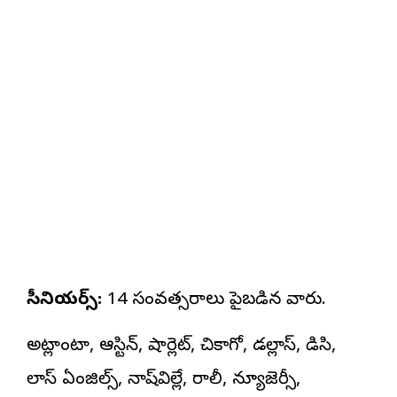
సీనియర్స్:
14 సంవత్సరాలు పైబడిన వారు.
అట్లాంటా, ఆస్టిన్, షార్లెట్, చికాగో, డల్లాస్, డిసి,
లాస్ ఏంజిల్స్, నాష్‌విల్లే, రాలీ, న్యూజెర్సీ,