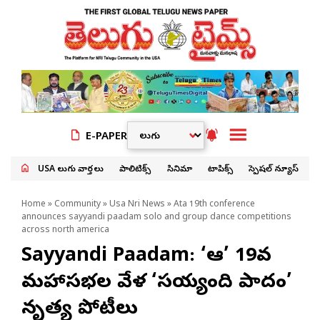
E-PAPER
USA తెలుగు వార్తలు
పాలిటిక్స్
సినిమా
టాపిక్స్
స్పెషల్ న్యూస్
Home
»
Community
»
Usa Nri News
» Ata 19th conference
announces sayyandi paadam solo and group dance competitions
across north america
Sayyandi Paadam: ‘ఆటా’ 19వ
మహాసభల వేళ ‘సయ్యంది పాదం’
నృత్య పోటీలు