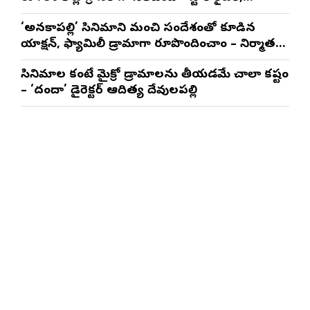
ప్రొడ్యూసర్ సాయి రాజేష్
‘అనకాపల్లి’ సినిమాని మంచి సందేశంతో కూడిన
యాక్షన్, ఫ్యామిలీ డ్రామాగా రూపొందించాం – నిర్మాతలు
త్రినాథరావు నక్కిన, కాండ్రేగుల నాయుడు
సినిమాల కంటే మైక్రో డ్రామాలను తీయడమే చాలా కష్టం
– ‘దందా’ డైరెక్ట‌ర్ ఆదిత్య దేవులపల్లి