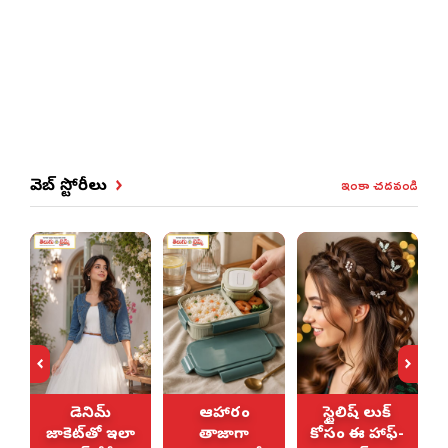
ఇంకా చదవండి
వెబ్ స్టోరీలు
డెనిమ్
ఆహారం
స్టైలిష్ లుక్
జాకెట్‌తో ఇలా
తాజాగా
కోసం ఈ హాఫ్-