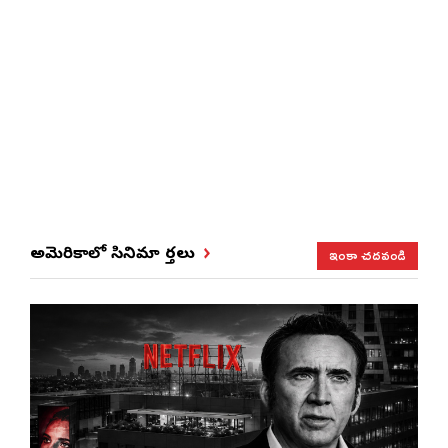
ఇంకా చదవండి
అమెరికాలో సినిమా వార్తలు