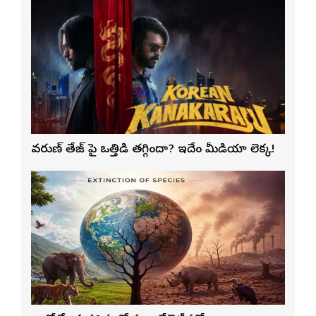
వరుణ్ తేజ్‌ పై ఒత్తిడి తగ్గిందా? ఇదేం మీడియా లెక్క!