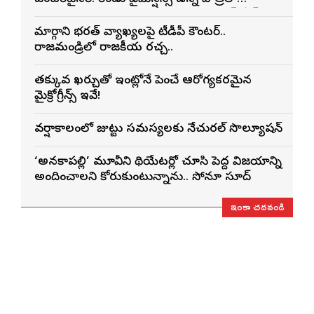
నటించడం చాలా సంతృప్తినిచ్చింది : వరుణ్ తేజ్
మార్గాని భరత్ వ్యాఖ్యలపై టీడీపీ కౌంటర్..
రాజమండ్రిలో రాజకీయ రచ్చ..
తక్కువ ఖర్చుతో ఇంట్లోనే పెంచే ఆరోగ్యకరమైన
మైక్రోగ్రీన్స్ ఇవే!
వర్షాకాలంలో జుట్టు సమస్యలకు నేచురల్ సొల్యూషన్
‘అనకాపల్లి’ మూవీని థియేటర్లో చూసి పెద్ద విజయాన్ని
అందించాలని కోరుకుంటున్నాను.. సోనూ సూద్
ఇంకా చదవండి