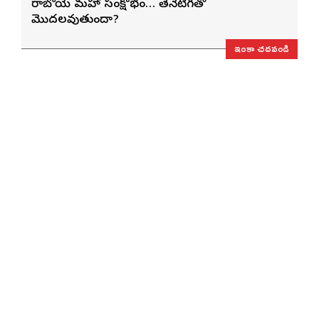
రాబోయే మహా సంక్షోభం… తేనెటీగతో
మొదలవుతుందా?
ఇంకా చదవండి