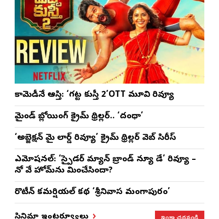
కామెడీనే ఆస్తి: ‘గట్ట కుస్తీ 2’OTT మూవి రివ్యూ
మైండ్ బ్లోయింగ్ క్రైమ్ థ్రిల్లర్.. ‘దంధా’
‘అబ్జెక్ష‌న్ మై లార్డ్ రివ్యూ’ క్రైమ్ థ్రిల్ల‌ర్ వెబ్ సిరీస్
ఎమోష‌న‌ల్‌: ‘స్పైడర్ మ్యాన్ బ్రాండ్ న్యూ డే’ రివ్యూ –
నో వే హోమ్‌ను మించేసిందా?
రొటీన్‌ కమర్షియల్‌ కథ ‘శ్రీనివాస మంగాపురం’
ఇంకా చదవండి
సినిమా ఇంటర్వ్యూలు