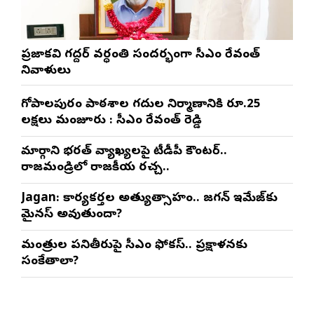
ప్రజాకవి గద్దర్‌ వర్ధంతి సందర్భంగా సీఎం రేవంత్‌
నివాళులు
గోపాల‌పురం పాఠ‌శాల గ‌దుల నిర్మాణానికి రూ.25
ల‌క్ష‌లు మంజూరు : సీఎం రేవంత్ రెడ్డి
మార్గాని భరత్ వ్యాఖ్యలపై టీడీపీ కౌంటర్..
రాజమండ్రిలో రాజకీయ రచ్చ..
Jagan: కార్యకర్తల అత్యుత్సాహం.. జగన్ ఇమేజ్‌కు
మైనస్ అవుతుందా?
మంత్రుల పనితీరుపై సీఎం ఫోకస్.. ప్రక్షాళనకు
సంకేతాలా?