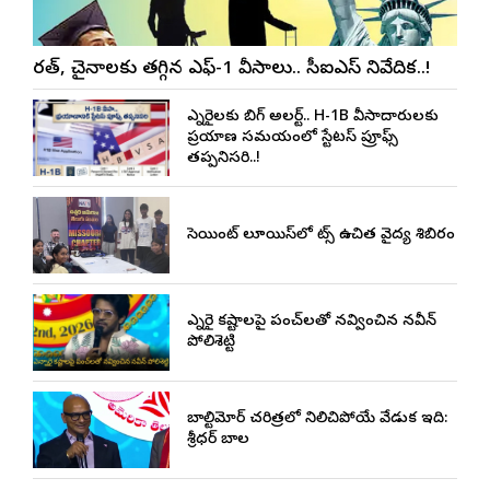
భారత్, చైనాలకు తగ్గిన ఎఫ్-1 వీసాలు.. సీఐఎస్ నివేదిక..!
ఎన్నారైలకు బిగ్ అలర్ట్.. H-1B వీసాదారులకు
ప్రయాణ సమయంలో స్టేటస్ ప్రూఫ్స్
తప్పనిసరి..!
సెయింట్ లూయిస్‌లో నాట్స్ ఉచిత వైద్య శిబిరం
ఎన్నారై కష్టాలపై పంచ్‌లతో నవ్వించిన నవీన్
పోలిశెట్టి
బాల్టిమోర్ చరిత్రలో నిలిచిపోయే వేడుక ఇది:
శ్రీధర్ బానాల