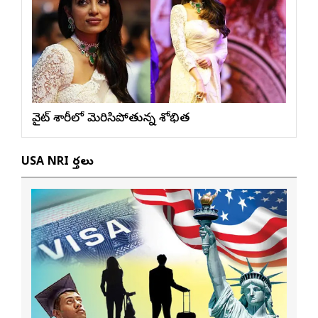
వైట్ శారీలో మెరిసిపోతున్న శోభిత
USA NRI వార్తలు