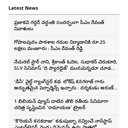
Latest News
ప్రజాకవి గద్దర్‌ వర్ధంతి సందర్భంగా సీఎం రేవంత్‌
నివాళులు
గోపాల‌పురం పాఠ‌శాల గ‌దుల నిర్మాణానికి రూ.25
ల‌క్ష‌లు మంజూరు : సీఎం రేవంత్ రెడ్డి
నేచురల్ స్టార్ నాని, శ్రీకాంత్ ఓదెల, సుధాకర్ చెరుకూరి,
SLV సినిమాస్ ‘ది ప్యారడైజ్’ మునుపెన్నడూ చూడని
యాక్షన్ బ్లడ్ బాత్ టీజర్ రిలీజ్
‘డీసీ’ వైల్డ్ గ్యాంగ్‌స్టర్ కథ. లోకేష్ కనగరాజ్ గారు
అద్భుతమైన పెర్ఫార్మెన్స్ ఇచ్చారు : దర్శకుడు అరుణ్
మాథేశ్వరన్
1 బిలియన్ వ్యూస్ దాటిన తొలి భారతీయ సినిమాగా
చరిత్ర సృష్టించిన ‘రామాయణ’ ట్రైలర్
‘కొరియన్ కనకరాజు’ కడుపుబ్బా నవ్వించే నాన్‌స్టాప్
ఎంటర్‌టైనర్. రెండు డైమెన్షన్స్ ఉన్న పాత్రలో