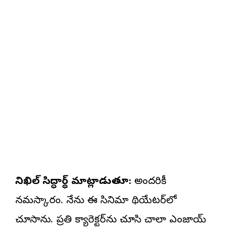
నిఖిల్ సిద్ధార్థ్ మాట్లాడుతూ:
అందరికీ
నమస్కారం. నేను ఈ సినిమా థియేటర్‌లో
చూసాను. ప్రతి క్యారెక్టర్‌ను చూసి చాలా ఎంజాయ్