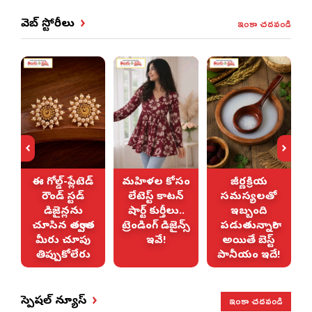
ఇంకా చదవండి
వెబ్ స్టోరీలు
ఈ 2 
మ్
తెలిస్త
సింక్
కొత్
మెరిస
ఈ గోల్డ్-ప్లేటెడ్
మహిళల కోసం
జీర్ణక్రియ
రౌండ్ స్టడ్
లేటెస్ట్ కాటన్
సమస్యలతో
డిజైన్లను
షార్ట్ కుర్తీలు..
ఇబ్బంది
చూసిన తర్వాత
ట్రెండింగ్ డిజైన్స్
పడుతున్నారా?
మీరు చూపు
ఇవే!
అయితే బెస్ట్
తిప్పుకోలేరు
పానీయం ఇదే!
ఇంకా చదవండి
స్పెషల్ న్యూస్