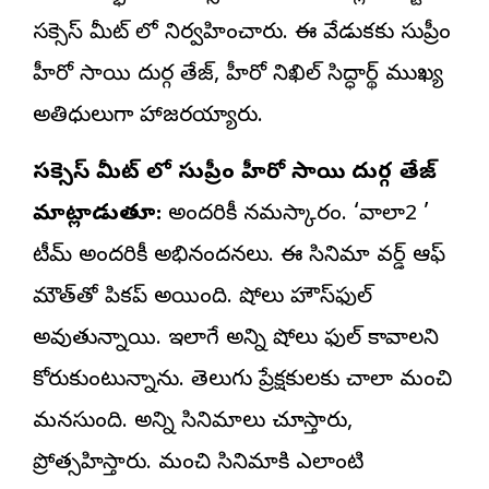
సక్సెస్ మీట్ లో నిర్వహించారు. ఈ వేడుకకు సుప్రీం
హీరో సాయి దుర్గ తేజ్, హీరో నిఖిల్ సిద్ధార్థ్ ముఖ్య
అతిధులుగా హాజరయ్యారు.
సక్సెస్ మీట్ లో సుప్రీం హీరో సాయి దుర్గ తేజ్
మాట్లాడుతూ:
అందరికీ నమస్కారం. ‘వాలా2 ’
టీమ్ అందరికీ అభినందనలు. ఈ సినిమా వర్డ్ ఆఫ్
మౌత్‌తో పికప్ అయింది. షోలు హౌస్‌ఫుల్
అవుతున్నాయి. ఇలాగే అన్ని షోలు ఫుల్ కావాలని
కోరుకుంటున్నాను. తెలుగు ప్రేక్షకులకు చాలా మంచి
మనసుంది. అన్ని సినిమాలు చూస్తారు,
ప్రోత్సహిస్తారు. మంచి సినిమాకి ఎలాంటి