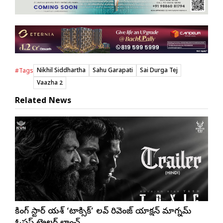
Nikhil Siddhartha
Sahu Garapati
Sai Durga Tej
#Tags
Vaazha 2
Related News
రాకింగ్ స్టార్ యశ్ ‘టాక్సిక్’ లవ్ రివెంజ్ యాక్షన్ మాగ్నమ్