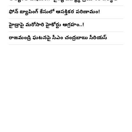
ఫోన్ ట్యాపింగ్ కేసులో ఆసక్తికర పరిణామం!
హైడ్రాపై మరోసారి హైకోర్టు ఆగ్రహం..!
రాజమండ్రి ఘటనపై సీఎం చంద్రబాబు సీరియస్