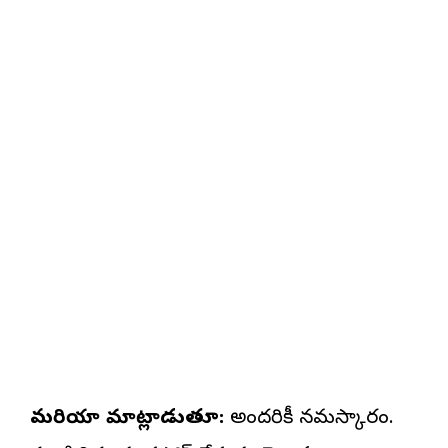
మరియా మాట్లాడుతూ:
అందరికీ నమస్కారం.