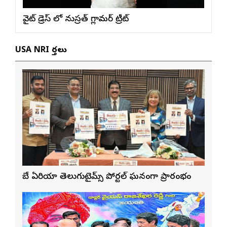
వైట్ డ్రెస్ లో నుస్ర‌త్ గ్లామ‌ర్ ట్రీట్
USA NRI వార్తలు
బే ఏరియా తెలుగుటైమ్స్ పోర్టల్ ఘనంగా ప్రారంభం