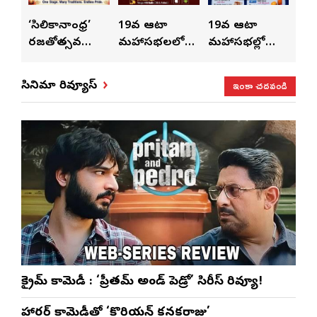
చి
‘సిలికానాంధ్ర’
19వ ఆటా
19వ ఆటా
19వ 
రజతోత్సవ
మహాసభలలో
మహాసభల్లో
మహాసభ
సంబరాలు…
సతీశ్
మహిళల కోసం
‘వివా
కుంభ హారతి
రామసహాయం
ప్రత్యేకంగా
పరిచయ
ఇంకా చదవండి
సినిమా రివ్యూస్
ప్రత్యేకం
రెడ్డి ప్రత్యేక లైవ్
‘ఉమెన్స్ ఫోరమ్’
కార్యక
’
షో
వేడుకలు
క్రైమ్ కామెడీ : ‘ప్రీతమ్ అండ్ పెడ్రో’ సిరీస్ రివ్యూ!
హారర్ కామెడీతో ‘కొరియన్ కనకరాజు’