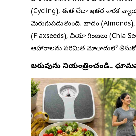
(Cycling), ఈత లేదా ఇతర శారీరక వ్య
మెరుగుపడుతుంది. బాదం (Almonds), ఆక
(Flaxseeds), చియా గింజలు (Chia See
ఆహారాలను పరిమిత మోతాదులో తీసుక
బరువును నియంత్రించండి.. ధూమ