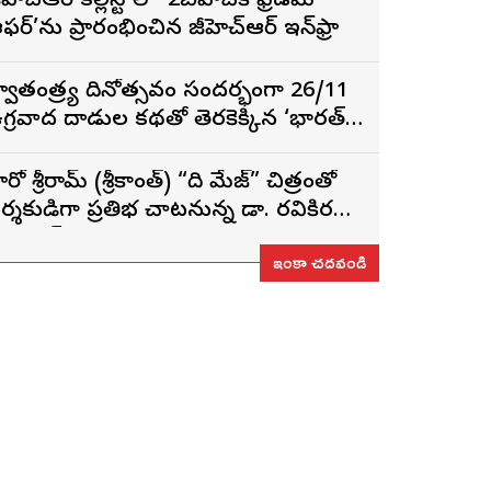
ీహెచ్ఆర్ కల్లిస్టోలో ‘2బీహెచ్‌కే ఫ్రీడమ్
ఫర్’ను ప్రారంభించిన జీహెచ్ఆర్ ఇన్‌ఫ్రా
్వాతంత్ర్య దినోత్సవం సందర్భంగా 26/11
గ్రవాద దాడుల కథతో తెరకెక్కిన ‘భారత్
ాగ్య విధాత’
ీరో శ్రీరామ్ (శ్రీకాంత్) “ది మేజ్” చిత్రంతో
ర్శకుడిగా ప్రతిభ చాటనున్న డా. రవికిరణ్
డలాయ్
ఇంకా చదవండి