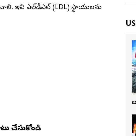
ాలి. ఇవి ఎల్‌డీఎల్ (LDL) స్థాయులను
USA
బ
ు చేసుకోండి