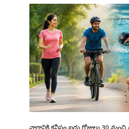
వారానికి కనీసం ఐదు రోజులు 30 నుంచి 4