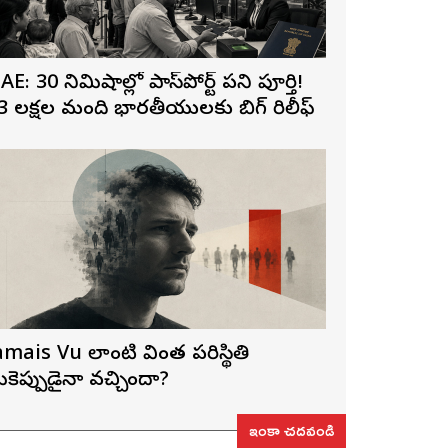
AE: 30 నిమిషాల్లో పాస్‌పోర్ట్ పని పూర్తి!
3 లక్షల మంది భారతీయులకు బిగ్ రిలీఫ్
amais Vu లాంటి వింత పరిస్థితి
ీకెప్పుడైనా వచ్చిందా?
ఇంకా చదవండి