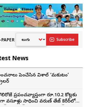
-PAPER
Subscribe
test News
ంచనాలు పెంచేసిన విశాల్ ‘మకుటం’
్రైలర్
ొలిరోజే ప్రపంచవ్యాప్తంగా రూ.10.2 కోట్లకు
ైగా వసూళ్లు సాధించి వరుణ్ తేజ్ కెరీర్‌లోనే