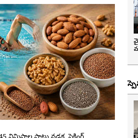
వ
మ
స్ప
5 నిమిషాల పాటు నడక, సైక్లింగ్