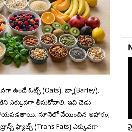
N
ా ఉండే ఓట్స్ (Oats), బార్లీ (Barley),
టిని ఎక్కువగా తీసుకోవాలి. ఇవి చెడు
ో సహాయపడతాయి. నూనెలో వేయించిన ఆహారం,
 ట్రాన్స్ ఫ్యాట్స్ (Trans Fats) ఎక్కువగా
వై