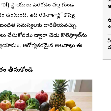
జ
terol) స్థాయులు పెరగడం వల్ల గుండె
ఆ
 ఉంటుంది. ఇది రక్తనాళాల్లో కొవ్వు
స
 సంబంధిత సమస్యలకు దారితీయవచ్చు.
ఉ
భ
లు చేసుకోవడం ద్వారా చెడు కొలెస్ట్రాల్‌ను
హ
వ్యాయామం, ఆరోగ్యకరమైన అలవాట్లు ఈ
ద
గ
రం తీసుకోండి