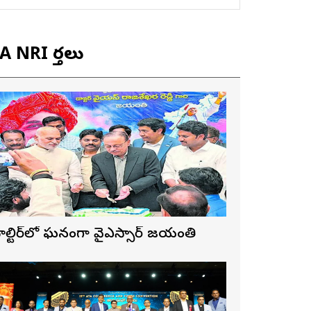
 NRI వార్తలు
ాల్టిమోర్‌లో ఘనంగా వైఎస్సార్‌ జయంతి