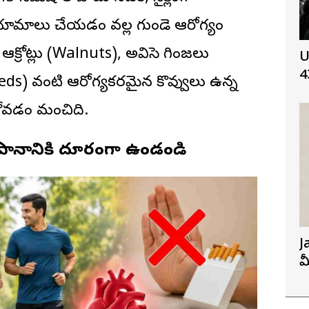
ాయామాలు చేయడం వల్ల గుండె ఆరోగ్యం
్రోట్లు (Walnuts), అవిసె గింజలు
U
4
ds) వంటి ఆరోగ్యకరమైన కొవ్వులు ఉన్న
ోవడం మంచిది.
పానానికి దూరంగా ఉండండి
J
మ