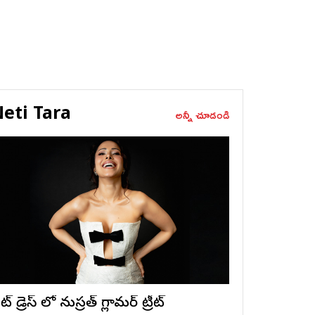
eti Tara
అన్నీ చూడండి
ట్ డ్రెస్ లో నుస్ర‌త్ గ్లామ‌ర్ ట్రీట్