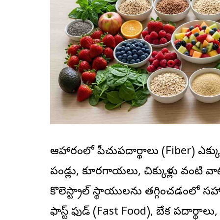
ఆహారంలో పీచుపదార్థాలు (Fiber) ఎక్కువగ
పండ్లు, కూరగాయలు, చిక్కుళ్లు వంటి వా
కొలెస్ట్రాల్ స్థాయులను తగ్గించడంల
ఫాస్ట్ ఫుడ్ (Fast Food), బేకరీ పదార్థాలు,