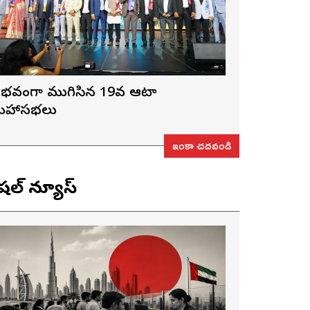
ైభవంగా ముగిసిన 19వ ఆటా
హాసభలు
ఇంకా చదవండి
ెషల్ న్యూస్