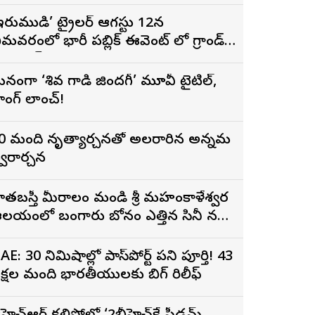
ిగ్గెస్ట్ ఓపెనింగ్‌గా నిలిచిన ‘కొరియన్
నకరాజు’
ఇరుముడి’ ట్రైలర్ ఆగస్టు 12న
ీమవరంలో భారీ పబ్లిక్ ఈవెంట్ లో గ్రాండ్
ా లాంచ్
నంగా ‘శివ గాడి జింద‌గీ’ మూవీ టైటిల్,
ాంగ్ లాంచ్!
0 మంది నృత్యార్చనతో అలరారిన అన్నమ
్వరార్చన
ాతబస్తీ మీరాలం మండి శ్రీ మహంకాళేశ్వర
లయంలో బంగారు బోనం ఎత్తిన సినీ నటి,
ిర్మాత నిహారిక కొణిదెల
AE: 30 నిమిషాల్లో పాస్‌పోర్ట్ పని పూర్తి! 43
క్షల మంది భారతీయులకు బిగ్ రిలీఫ్