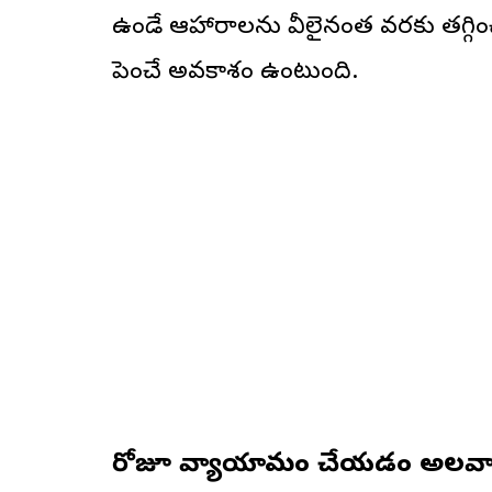
ఉండే ఆహారాలను వీలైనంత వరకు తగ్గించ
పెంచే అవకాశం ఉంటుంది.
రోజూ వ్యాయామం చేయడం అలవాట