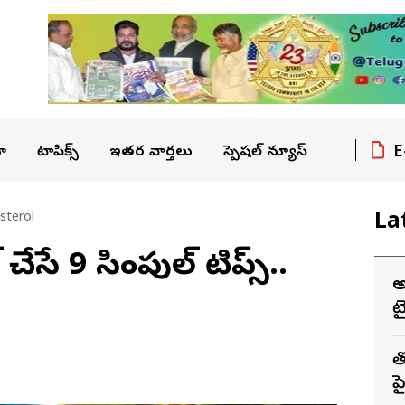
E
ా
టాపిక్స్
ఇతర వార్తలు
స్పెషల్ న్యూస్
La
sterol
ల్ చేసే 9 సింపుల్ టిప్స్..
అ
ట
త
ప