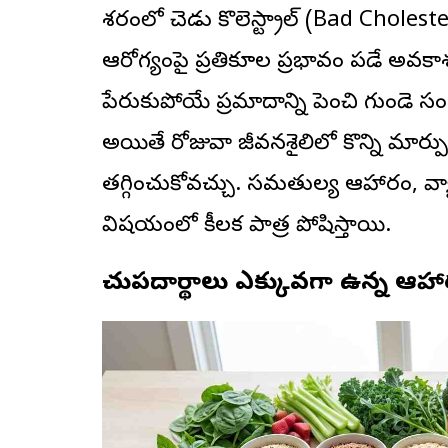
శరీరంలో చెడు కొలెస్ట్రాల్ (Bad Choles
ఆరోగ్యంపై ప్రతికూల ప్రభావం పడే అవకాశం
పేరుకుపోయే ప్రమాదాన్ని పెంచి గుండె
అయితే రోజువారీ జీవనశైలిలో కొన్ని మార్పు
తగ్గించుకోవచ్చు. సమతుల్య ఆహారం, 
విషయంలో కీలక పాత్ర పోషిస్తాయి.
పీచుపదార్థాలు ఎక్కువగా ఉన్న ఆహా