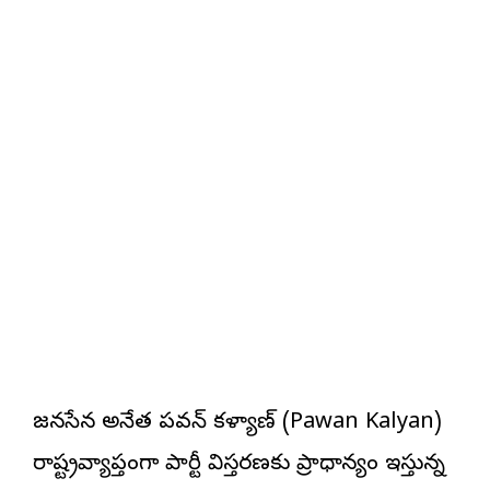
జనసేన అధినేత పవన్ కళ్యాణ్ (Pawan Kalyan)
రాష్ట్రవ్యాప్తంగా పార్టీ విస్తరణకు ప్రాధాన్యం ఇస్తున్న