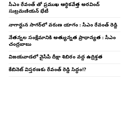
సీఎం రేవంత్ తో ప్రముఖ ఆర్థికవేత్త అరవింద్‌
సుబ్రమణియన్ భేటీ
నాగార్జున సాగ‌ర్‌లో వరుణ యాగం : సీఎం రేవంత్ రెడ్డి
నేతన్నల సంక్షేమానికి అత్యున్నత ప్రాధాన్యత : సీఎం
చంద్రబాబు
విజయవాడలో వైసీపీ దీక్షా శిబిరం వద్ద ఉద్రిక్తత
కేబినెట్ విస్తరణకు రేవంత్ రెడ్డి సిద్ధం!?