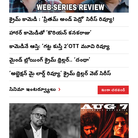
క్రైమ్ కామెడీ : ‘ప్రీతమ్ అండ్ పెడ్రో’ సిరీస్ రివ్యూ!
హారర్ కామెడీతో ‘కొరియన్ కనకరాజు’
కామెడీనే ఆస్తి: ‘గట్ట కుస్తీ 2’OTT మూవి రివ్యూ
మైండ్ బ్లోయింగ్ క్రైమ్ థ్రిల్లర్.. ‘దంధా’
‘అబ్జెక్ష‌న్ మై లార్డ్ రివ్యూ’ క్రైమ్ థ్రిల్ల‌ర్ వెబ్ సిరీస్
ఇంకా చదవండి
సినిమా ఇంటర్వ్యూలు