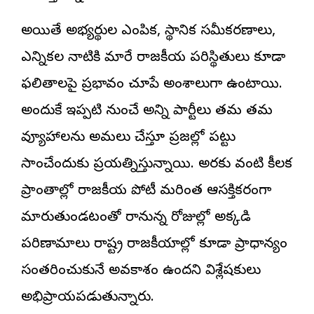
అయితే అభ్యర్థుల ఎంపిక, స్థానిక సమీకరణాలు,
ఎన్నికల నాటికి మారే రాజకీయ పరిస్థితులు కూడా
ఫలితాలపై ప్రభావం చూపే అంశాలుగా ఉంటాయి.
అందుకే ఇప్పటి నుంచే అన్ని పార్టీలు తమ తమ
వ్యూహాలను అమలు చేస్తూ ప్రజల్లో పట్టు
సాధించేందుకు ప్రయత్నిస్తున్నాయి. అరకు వంటి కీలక
ప్రాంతాల్లో రాజకీయ పోటీ మరింత ఆసక్తికరంగా
మారుతుండటంతో రానున్న రోజుల్లో అక్కడి
పరిణామాలు రాష్ట్ర రాజకీయాల్లో కూడా ప్రాధాన్యం
సంతరించుకునే అవకాశం ఉందని విశ్లేషకులు
అభిప్రాయపడుతున్నారు.