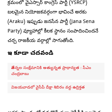
క్రమంలో వైఎస్సార్ కాంగ్రెస్ పార్టీ (YSRCP)
బలమైన నియోజకవర్గంగా భావించే అరకు
(Araku) ఇప్పుడు జనసేన పార్టీ (Jana Sena
Party) వ్యూహాల్లో కీలక స్థానం సంపాదించిందనే
చర్చ రాజకీయ వర్గాల్లో సాగుతోంది.
ఇవి కూడా చదవండి
నేతన్నల సంక్షేమానికి అత్యున్నత ప్రాధాన్యత : సీఎం
చంద్రబాబు
విజయవాడలో వైసీపీ దీక్షా శిబిరం వద్ద ఉద్రిక్తత