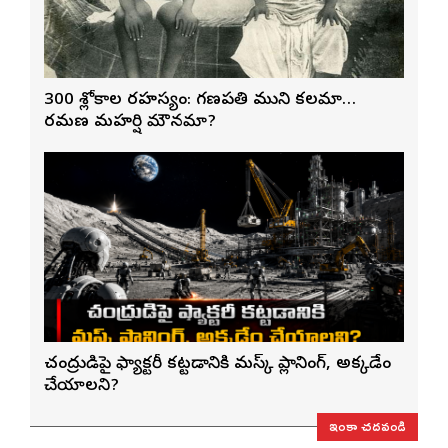
300 శ్లోకాల రహస్యం: గణపతి ముని కలమా…
రమణ మహర్షి మౌనమా?
చంద్రుడిపై ఫ్యాక్టరీ కట్టడానికి మస్క్ ప్లానింగ్, అక్కడేం
చేయాలని?
ఇంకా చదవండి