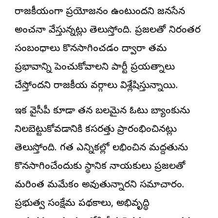
రాజకీయంగా ప్రయోజనం ఉంటుందని జనసేన
అంచనా వేస్తున్నట్లు తెలుస్తోంది. ప్రజలతో నిరంతర
సంబంధాలు కొనసాగించడం ద్వారా తమ
ప్రభావాన్ని పెంచుకోవాలని పార్టీ ప్రయత్నాలు
చేస్తోందని రాజకీయ వర్గాలు విశ్లేషిస్తున్నాయి.
ఇక వైసీపీ కూడా తన బలమైన ఓటు బ్యాంకును
నిలబెట్టుకోవడానికి కసరత్తు ప్రారంభించినట్లు
తెలుస్తోంది. గత ఎన్నికల్లో లభించిన మద్దతును
కొనసాగించేందుకు స్థానిక నాయకులు ప్రజలతో
మరింత మమేకం అవుతున్నారని సమాచారం.
ప్రభుత్వ సంక్షేమ పథకాలు, అభివృద్ధి