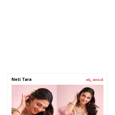
అన్నీ చూడండి
Neti Tara