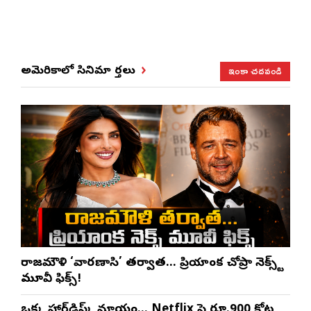
ఇంకా చదవండి
అమెరికాలో సినిమా వార్తలు
రాజమౌళి ‘వారణాసి’ తర్వాత… ప్రియాంక చోప్రా నెక్స్ట్
మూవీ ఫిక్స్!
ఒక్క హార్డ్‌డిస్క్ మాయం… Netflix పై రూ.900 కోట్ల