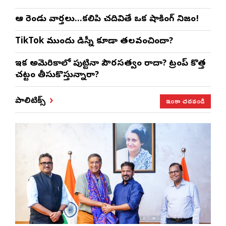
ఆ రెండు వార్తలు…కలిపి చదివితే ఒక షాకింగ్ నిజం!
TikTok ముందు డిస్నీ కూడా తలవంచిందా?
ఇక అమెరికాలో పుట్టినా పౌరసత్వం రాదా? ట్రంప్ కొత్త
చట్టం తీసుకొస్తున్నారా?
ఇంకా చదవండి
పాలిటిక్స్