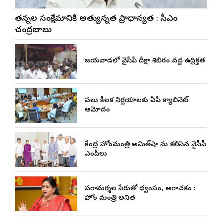
నేతన్నల సంక్షేమానికి అత్యున్నత ప్రాధాన్యత : సీఎం
చంద్రబాబు
విజయవాడలో వైసీపీ దీక్షా శిబిరం వద్ద ఉద్రిక్తత
పలు కీలక నిర్ణయాలకు ఏపీ క్యాబినెట్
ఆమోదం
కేంద్ర హోంమంత్రి అమిత్‌షా ను కలిసిన వైసీపీ
ఎంపీలు
పరామర్శల పేరుతో విధ్వంసం, అరాచకం :
హోం మంత్రి అనిత