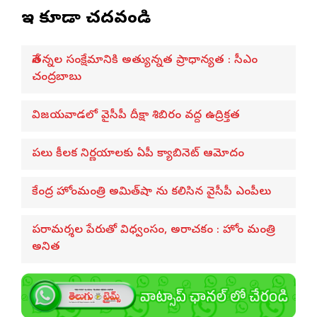
ఇవి కూడా చదవండి
నేతన్నల సంక్షేమానికి అత్యున్నత ప్రాధాన్యత : సీఎం
చంద్రబాబు
విజయవాడలో వైసీపీ దీక్షా శిబిరం వద్ద ఉద్రిక్తత
పలు కీలక నిర్ణయాలకు ఏపీ క్యాబినెట్ ఆమోదం
కేంద్ర హోంమంత్రి అమిత్‌షా ను కలిసిన వైసీపీ ఎంపీలు
పరామర్శల పేరుతో విధ్వంసం, అరాచకం : హోం మంత్రి
అనిత