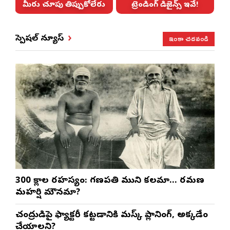
!
మీరు చూపు తిప్పుకోలేరు
ట్రెండింగ్ డిజైన్స్ ఇవే!
ఇంకా చదవండి
స్పెషల్ న్యూస్
300 శ్లోకాల రహస్యం: గణపతి ముని కలమా… రమణ
మహర్షి మౌనమా?
చంద్రుడిపై ఫ్యాక్టరీ కట్టడానికి మస్క్ ప్లానింగ్, అక్కడేం
చేయాలని?