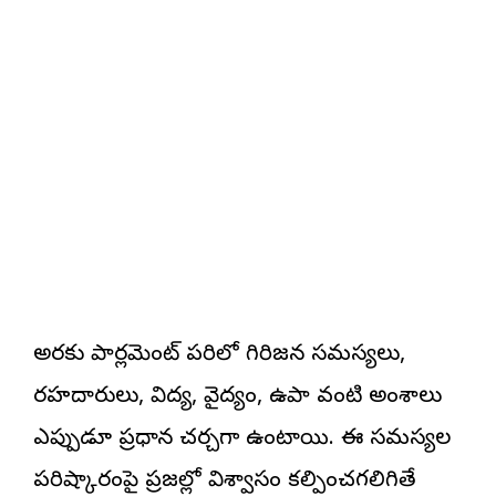
అరకు పార్లమెంట్ పరిధిలో గిరిజన సమస్యలు,
రహదారులు, విద్య, వైద్యం, ఉపాధి వంటి అంశాలు
ఎప్పుడూ ప్రధాన చర్చగా ఉంటాయి. ఈ సమస్యల
పరిష్కారంపై ప్రజల్లో విశ్వాసం కల్పించగలిగితే