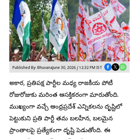
Published By: Bhuvana
June 30, 2026 / 12:32 PM IST
అధికార, ప్రతిపక్ష పార్టీల మధ్య రాజకీయ పోటీ
రోజురోజుకు మరింత ఆసక్తికరంగా మారుతోంది.
ముఖ్యంగా వచ్చే
ఆంధ్రప్రదేశ్
ఎన్నికలను దృష్టిలో
పెట్టుకుని ప్రతి పార్టీ తమ బలహీన, బలమైన
ప్రాంతాలపై ప్రత్యేకంగా దృష్టి పెడుతోంది. ఈ