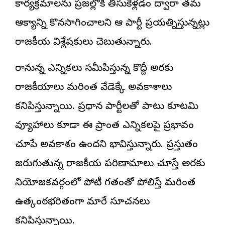
కార్యక్రమాలను ప్రజల్లోకి తీసుకెళ్లడం ద్వారా తమ
ఆధిక్యాన్ని కొనసాగించాలని ఆ పార్టీ ప్రయత్నిస్తున్నట్లు
రాజకీయ విశ్లేషకులు చెబుతున్నారు.
రానున్న ఎన్నికలు సమీపిస్తున్న కొద్దీ అరకు
రాజకీయాలు మరింత వేడెక్కే అవకాశాలు
కనిపిస్తున్నాయి. ప్రధాన పార్టీలతో పాటు కూటమి
వ్యూహాలు కూడా ఈ ప్రాంత ఎన్నికలపై ప్రభావం
చూపే అవకాశం ఉందని భావిస్తున్నారు. ప్రస్తుతం
జరుగుతున్న రాజకీయ పరిణామాలు చూస్తే అరకు
నియోజకవర్గంలో పోటీ గతంతో పోలిస్తే మరింత
ఉత్కంఠభరితంగా మారే సూచనలు
కనిపిస్తున్నాయి.