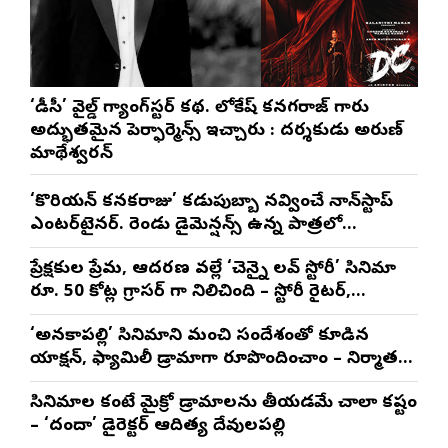
‘డీసీ’ వైల్డ్ గ్యాంగ్‌స్టర్ కథ. లోకేష్ కనగరాజ్ గారు
అద్భుతమైన పెర్ఫార్మెన్స్ ఇచ్చారు : దర్శకుడు అరుణ్
మాథేశ్వరన్
‘కొరియన్ కనకరాజు’ కడుపుబ్బా నవ్వించే నాన్‌స్టాప్
ఎంటర్‌టైనర్. రెండు డైమెన్షన్స్ ఉన్న పాత్రలో
నటించడం చాలా సంతృప్తినిచ్చింది : వరుణ్ తేజ్
ప్రేక్షకుల ప్రేమ, ఆదరణ వల్లే ‘చెన్నై లవ్ స్టోరీ’ సినిమా
రూ. 50 కోట్ల గ్రాసర్ గా నిలిచింది – స్టోరీ రైటర్,
ప్రొడ్యూసర్ సాయి రాజేష్
‘అనకాపల్లి’ సినిమాని మంచి సందేశంతో కూడిన
యాక్షన్, ఫ్యామిలీ డ్రామాగా రూపొందించాం – నిర్మాతలు
త్రినాథరావు నక్కిన, కాండ్రేగుల నాయుడు
సినిమాల కంటే మైక్రో డ్రామాలను తీయడమే చాలా కష్టం
– ‘దందా’ డైరెక్ట‌ర్ ఆదిత్య దేవులపల్లి