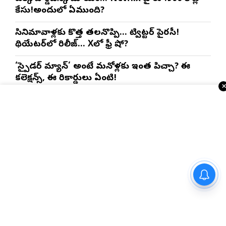
కేసు!అందులో ఏముంది?
సినిమావాళ్లకు కొత్త తలనొప్పి… ట్విట్టర్ పైరసీ!
థియేటర్‌లో రిలీజ్… Xలో ఫ్రీ షో?
‘స్పైడర్ మ్యాన్’ అంటే మనోళ్లకు ఇంత పిచ్చా? ఈ
కలెక్షన్స్, ఈ రికార్డులు ఏంటి!
ఒక యానిమేషన్ సినిమా..20 వేల కోట్లు కలెక్షన్స్ ?
ఇందులో అంత గొప్పతనం ఏముంది?
ఇంకా చదవండి
స్పోర్ట్స్ న్యూస్
భాష అంతరిస్తే జాతి అంతరిస్తుంది