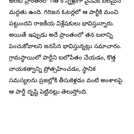
అరకు ప్రాంతంలో గత కొన్నేళ్లుగా వైసీపీకి బలమైన
మద్దతు ఉంది. గిరిజన ఓటర్లలో ఆ పార్టీకి మంచి
పట్టుందని రాజకీయ విశ్లేషకులు భావిస్తున్నారు.
అయితే ఇప్పుడు అదే ప్రాంతంలో తన బలాన్ని
పెంచుకోవాలని జనసేన భావిస్తున్నట్లు సమాచారం.
గ్రామస్థాయిలో పార్టీని బలోపేతం చేయడం, కొత్త
నాయకత్వాన్ని ప్రోత్సహించడం, స్థానిక
సమస్యలను ప్రజల్లోకి తీసుకెళ్లడం వంటి అంశాలపై
ఆ పార్టీ దృష్టి పెట్టినట్లు తెలుస్తోంది.