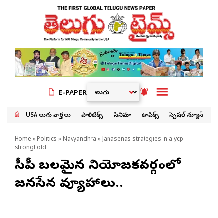
E-PAPER
USA తెలుగు వార్తలు
పాలిటిక్స్
సినిమా
టాపిక్స్
స్పెషల్ న్యూస్
Home
»
Politics
»
Navyandhra
» Janasenas strategies in a ycp
stronghold
వైసీపీ బలమైన నియోజకవర్గంలో
జనసేన వ్యూహాలు..