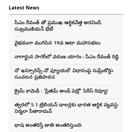
Latest News
సీఎం రేవంత్ తో ప్రముఖ ఆర్థికవేత్త అరవింద్‌
సుబ్రమణియన్ భేటీ
వైభవంగా ముగిసిన 19వ ఆటా మహాసభలు
నాగార్జున సాగ‌ర్‌లో వరుణ యాగం : సీఎం రేవంత్ రెడ్డి
నో ఇన్సూరెన్స్-నో ఫ్యూయల్’ విధానంపై సుప్రీంకోర్టు
సంచలన ప్రతిపాదన
క్రైమ్ కామెడీ : ‘ప్రీతమ్ అండ్ పెడ్రో’ సిరీస్ రివ్యూ!
త్వరలోనే 5.1 ట్రిలియన్ డాలర్లకు భారత ఆర్థిక వ్యవస్థ:
నిర్మలా సీతారామన్
భాష అంతరిస్తే జాతి అంతరిస్తుంది