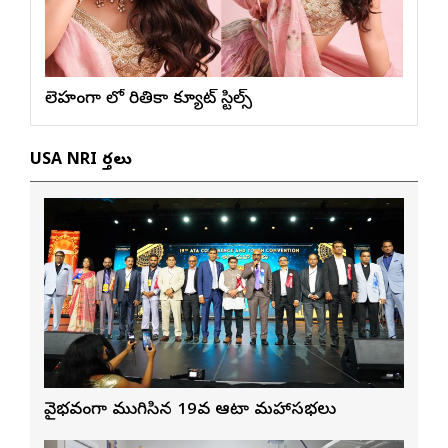
లెహంగా లో రితికా క్యూట్ స్టిల్స్
USA NRI వార్తలు
వైభవంగా ముగిసిన 19వ ఆటా మహాసభలు