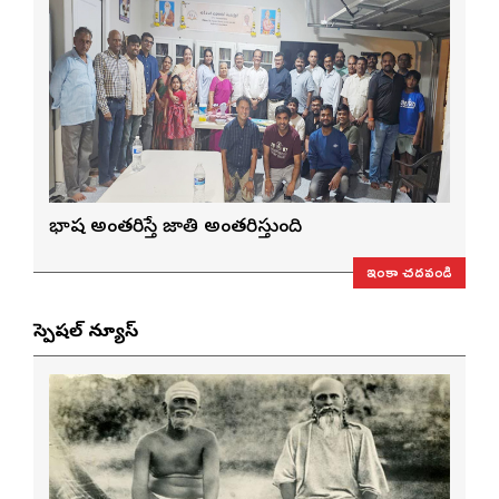
భాష అంతరిస్తే జాతి అంతరిస్తుంది
ఇంకా చదవండి
స్పెషల్ న్యూస్