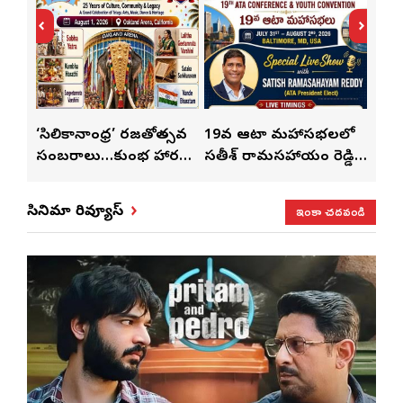
్
‘సిలికానాంధ్ర’ రజతోత్సవ
19వ ఆటా మహాసభలలో
19వ
సంబరాలు…కుంభ హారతి
సతీశ్ రామసహాయం రెడ్డి
మహిళ
మేళా’
ప్రత్యేకం
ప్రత్యేక లైవ్ షో
‘ఉమె
ఇంకా చదవండి
సినిమా రివ్యూస్