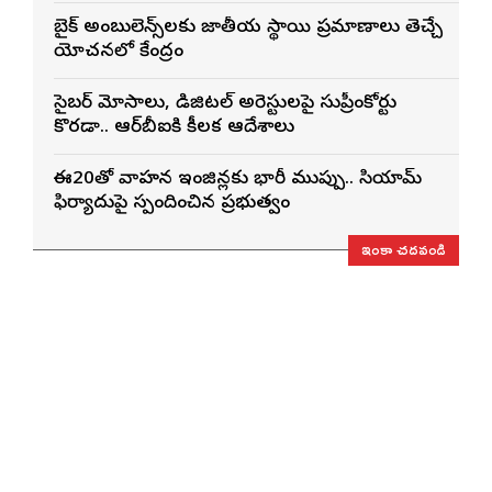
బైక్ అంబులెన్స్‌లకు జాతీయ స్థాయి ప్రమాణాలు తెచ్చే
యోచనలో కేంద్రం
సైబర్ మోసాలు, డిజిటల్ అరెస్టులపై సుప్రీంకోర్టు
కొరడా.. ఆర్‌బీఐకి కీలక ఆదేశాలు
ఈ20తో వాహన ఇంజిన్లకు భారీ ముప్పు.. సియామ్
ఫిర్యాదుపై స్పందించిన ప్రభుత్వం
ఇంకా చదవండి