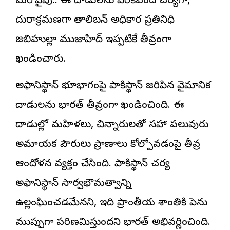
మరోవైపు.. ఈ దాడులను పిరికిపంద చర్యగా,
దురాక్రమణగా తాలిబన్ అధికార ప్రతినిధి
జబిహుల్లా ముజాహిద్ ఇప్పటికే తీవ్రంగా
ఖండించారు.
అఫ్గానిస్థాన్ భూభాగంపై పాకిస్థాన్ జరిపిన వైమానిక
దాడులను భారత్ తీవ్రంగా ఖండించింది. ఈ
దాడుల్లో మహిళలు, చిన్నారులతో సహా పలువురు
అమాయక పౌరులు ప్రాణాలు కోల్పోవడంపై తీవ్ర
ఆందోళన వ్యక్తం చేసింది. పాకిస్థాన్ చర్య
అఫ్గానిస్థాన్ సార్వభౌమత్వాన్ని
ఉల్లంఘించడమేనని, ఇది ప్రాంతీయ శాంతికి పెను
ముప్పుగా పరిణమిస్తుందని భారత్ అభివర్ణించింది.