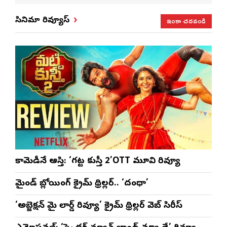
శ్రీధర్ బానాల
ఇంకా చదవండి
సినిమా రివ్యూస్
కామెడీనే ఆస్తి: ‘గట్ట కుస్తీ 2’OTT మూవి రివ్యూ
మైండ్ బ్లోయింగ్ క్రైమ్ థ్రిల్లర్.. ‘దంధా’
‘అబ్జెక్ష‌న్ మై లార్డ్ రివ్యూ’ క్రైమ్ థ్రిల్ల‌ర్ వెబ్ సిరీస్