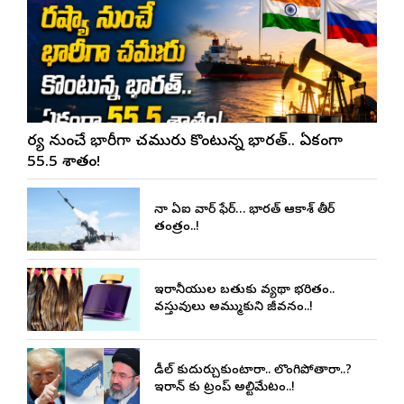
రష్యా నుంచే భారీగా చమురు కొంటున్న భారత్.. ఏకంగా
55.5 శాతం!
చైనా ఏఐ వార్ ఫేర్… భారత్ ఆకాశ్ తీర్
తంత్రం..!
ఇరానీయుల బతుకు వ్యథా భరితం..
వస్తువులు అమ్ముకుని జీవనం..!
డీల్ కుదుర్చుకుంటారా.. లొంగిపోతారా..?
ఇరాన్ కు ట్రంప్ అల్టిమేటం..!