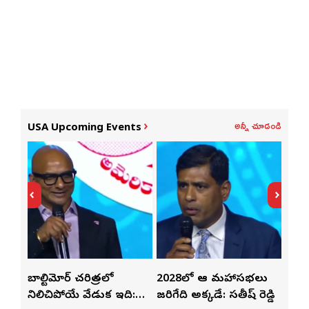
అన్నీ చూడండి
USA Upcoming Events
్‌లతో
బాల్టిమోర్ చరిత్రలో
2028లో ఆటా మహాసభలు
తెలు
ట్టి
నిలిచిపోయే వేడుక ఇది:
జరిగేది అక్కడే: సతీష్ రెడ్డి
చేస్త