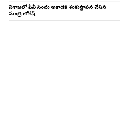
విశాఖలో పీవీ సింధు అకాడమీకి శంకుస్థాపన చేసిన
మంత్రి లోకేష్