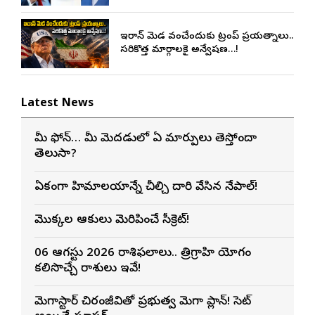
ఇరాన్ మెడ వంచేందుకు ట్రంప్ ప్రయత్నాలు..
సరికొత్త మార్గాలకై అన్వేషణ…!
Latest News
మీ ఫోన్… మీ మెదడులో ఏ మార్పులు తెస్తోందా
తెలుసా?
ఏకంగా హిమాలయాన్నే చీల్చి దారి వేసిన నేపాల్!
మొక్కల ఆకులు మెరిపించే సీక్రెట్!
06 ఆగస్టు 2026 రాశిఫలాలు.. త్రిగ్రాహి యోగం
కలిసొచ్చే రాశులు ఇవే!
మెగాస్టార్ చిరంజీవితో ప్రభుత్వ మెగా ప్లాన్! సెట్