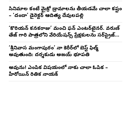
సినిమాల కంటే మైక్రో డ్రామాలను తీయడమే చాలా కష్టం
– ‘దందా’ డైరెక్ట‌ర్ ఆదిత్య దేవులపల్లి
‘కొరియన్ కనకరాజు’ మంచి ఫన్ ఎంటర్‌టైనర్. వరుణ్
తేజ్ గారి పాత్రలోని వేరియేషన్స్ ప్రేక్షకులను సర్‌ప్రైజ్
చేస్తాయి : దర్శకుడు మేర్లపాక గాంధీ
‘శ్రీనివాస మంగాపురం’ నా కెరీర్‌లో బెస్ట్ ఫిల్మ్
అవుతుంది: దర్శకుడు అజయ్ భూపతి
అవును! ఎంపిక విషయంలో నాకు చాలా ఓపిక –
హీరోయిన్ రితిక నాయక్