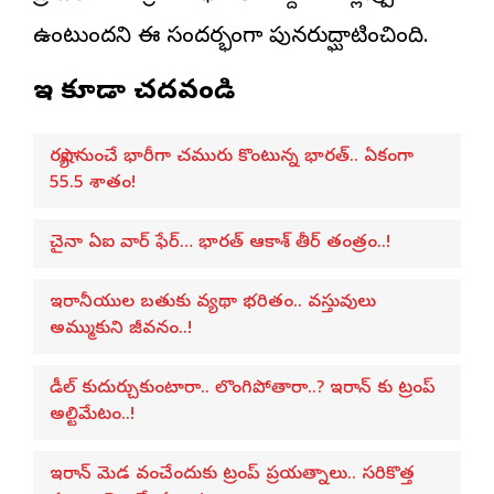
ఉంటుందని ఈ సందర్భంగా పునరుద్ఘాటించింది.
ఇవి కూడా చదవండి
రష్యా నుంచే భారీగా చమురు కొంటున్న భారత్.. ఏకంగా
55.5 శాతం!
చైనా ఏఐ వార్ ఫేర్… భారత్ ఆకాశ్ తీర్ తంత్రం..!
ఇరానీయుల బతుకు వ్యథా భరితం.. వస్తువులు
అమ్ముకుని జీవనం..!
డీల్ కుదుర్చుకుంటారా.. లొంగిపోతారా..? ఇరాన్ కు ట్రంప్
అల్టిమేటం..!
ఇరాన్ మెడ వంచేందుకు ట్రంప్ ప్రయత్నాలు.. సరికొత్త