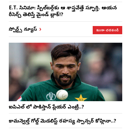
E.T. సినిమా: స్పీల్‌బర్గ్‌కు ఆ శాస్త్రవేత్తే స్ఫూర్తి. ఆయన
రీసెర్చ్ తెలిస్తే మైండ్ బ్లాక్!?
ఇంకా చదవండి
స్పోర్ట్స్ న్యూస్
ఐపిఎల్ లో పాకిస్తాన్ ప్లేయర్ ఎంట్రీ..?
కామన్వెల్త్ గోల్డ్ మెడలిస్ట్ రహస్య స్పాన్సర్ కోహ్లినా..?