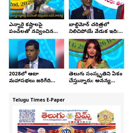
ఎన్నారై కష్టాలపై
బాల్టిమోర్ చరిత్రలో
పంచ్‌లతో నవ్వించిన
నిలిచిపోయే వేడుక ఇది:
నవీన్ పోలిశెట్టి
శ్రీధర్ బానాల
2028లో ఆటా
తెలుగు సంస్కృతిని ఏకం
మహాసభలు జరిగేది
చేస్తున్నారు: అనన్య
అక్కడే: సతీష్ రెడ్డి
నాగళ్ల
Telugu Times E-Paper