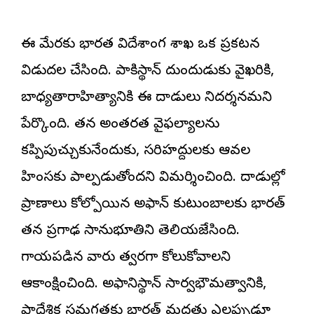
ఈ మేరకు భారత విదేశాంగ శాఖ ఒక ప్రకటన
విడుదల చేసింది. పాకిస్థాన్ దుందుడుకు వైఖరికి,
బాధ్యతారాహిత్యానికి ఈ దాడులు నిదర్శనమని
పేర్కొంది. తన అంతర్గత వైఫల్యాలను
కప్పిపుచ్చుకునేందుకు, సరిహద్దులకు ఆవల
హింసకు పాల్పడుతోందని విమర్శించింది. దాడుల్లో
ప్రాణాలు కోల్పోయిన అఫ్గాన్ కుటుంబాలకు భారత్
తన ప్రగాఢ సానుభూతిని తెలియజేసింది.
గాయపడిన వారు త్వరగా కోలుకోవాలని
ఆకాంక్షించింది. అఫ్గానిస్థాన్ సార్వభౌమత్వానికి,
ప్రాదేశిక సమగ్రతకు భారత్ మద్దతు ఎల్లప్పుడూ