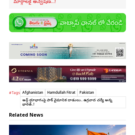
మార్గాలకై అన్వేషణ…!
Afghanistan
Hamdullah Fitrat
Pakistan
#Tags
అఫ్గాన్ భూభాగంపై పాక్ వైమానిక దాడులు.. ఉగ్రవాద చర్యే అన్న
భారత్..!
Related News