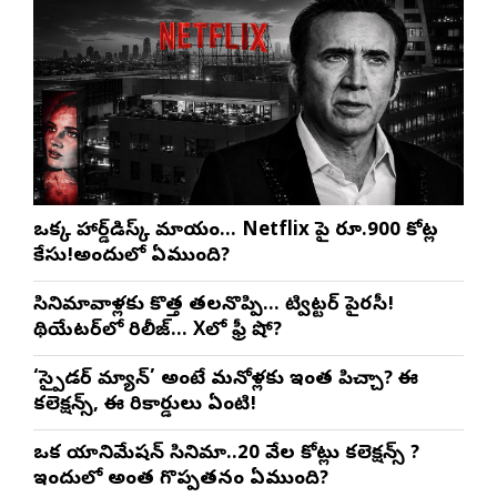
ఒక్క హార్డ్‌డిస్క్ మాయం… Netflix పై రూ.900 కోట్ల
కేసు!అందులో ఏముంది?
సినిమావాళ్లకు కొత్త తలనొప్పి… ట్విట్టర్ పైరసీ!
థియేటర్‌లో రిలీజ్… Xలో ఫ్రీ షో?
‘స్పైడర్ మ్యాన్’ అంటే మనోళ్లకు ఇంత పిచ్చా? ఈ
కలెక్షన్స్, ఈ రికార్డులు ఏంటి!
ఒక యానిమేషన్ సినిమా..20 వేల కోట్లు కలెక్షన్స్ ?
ఇందులో అంత గొప్పతనం ఏముంది?