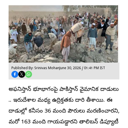
Published By: Srinivas Mohan
June 30, 2026 / 01:41 PM IST
అఫ్గనిస్తాన్ భూభాగంపై పాకిస్తాన్ వైమానిక దాడులు
.. ఇరుదేశాల మధ్య ఉద్రిక్తతకు దారి తీశాయి. ఈ
దాడుల్లో కనీసం 36 మంది పౌరులు మరణించారని,
మరో 163 మంది గాయపడ్డారని
తాలిబన్
డిప్యూటీ