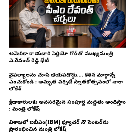
అమెరికా రాయబారి సెర్జియో గోర్‌తో ముఖ్యమంత్రి
ఎ.రేవంత్ రెడ్డి భేటీ
వైఫల్యాలను చూసి భయపడొద్దు…. కఠిన మార్గాన్నే
ఎంచుకోండి : అమృత వర్సిటీ స్నాతకోత్సవంలో నారా
లోకేశ్
క్రీడాకారులకు అవసరమైన సంపూర్ణ మద్దతు అందిస్తాం
: మంత్రి లోకేష్
విశాఖలో ఐబీఎం(IBM) ఫ్యూచర్ నౌ సెంటర్‌ను
ప్రారంభించిన మంత్రి లోకేష్