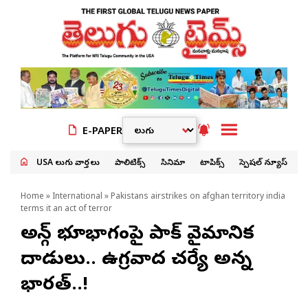
E-PAPER
USA తెలుగు వార్తలు
పాలిటిక్స్
సినిమా
టాపిక్స్
స్పెషల్ న్యూస్
Home
»
International
» Pakistans airstrikes on afghan territory india
terms it an act of terror
అఫ్గాన్ భూభాగంపై పాక్ వైమానిక
దాడులు.. ఉగ్రవాద చర్యే అన్న
భారత్..!