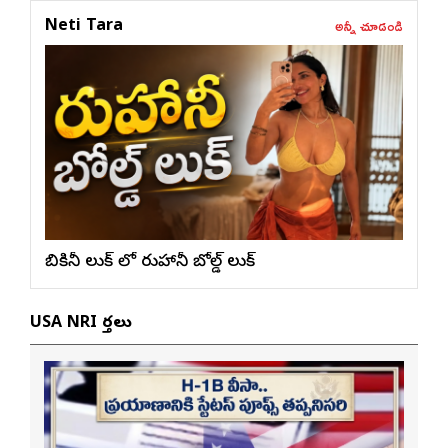
అన్నీ చూడండి
Neti Tara
బికినీ లుక్ లో రుహానీ బోల్డ్ లుక్
USA NRI వార్తలు