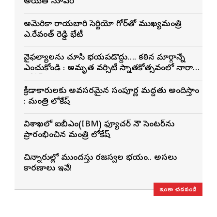
అయితే సూపర్
అమెరికా రాయబారి సెర్జియో గోర్‌తో ముఖ్యమంత్రి
ఎ.రేవంత్ రెడ్డి భేటీ
వైఫల్యాలను చూసి భయపడొద్దు…. కఠిన మార్గాన్నే
ఎంచుకోండి : అమృత వర్సిటీ స్నాతకోత్సవంలో నారా
లోకేశ్
క్రీడాకారులకు అవసరమైన సంపూర్ణ మద్దతు అందిస్తాం
: మంత్రి లోకేష్
విశాఖలో ఐబీఎం(IBM) ఫ్యూచర్ నౌ సెంటర్‌ను
ప్రారంభించిన మంత్రి లోకేష్
చిన్నారుల్లో ముందస్తు రజస్వల భయం.. అసలు
కారణాలు ఇవే!
ఇంకా చదవండి