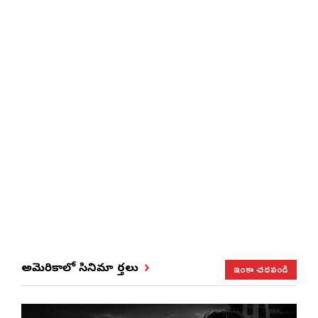
ఇంకా చదవండి
అమెరికాలో సినిమా వార్తలు