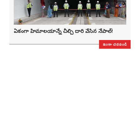
ఏకంగా హిమాలయాన్నే చీల్చి దారి వేసిన నేపాల్!
ఇంకా చదవండి