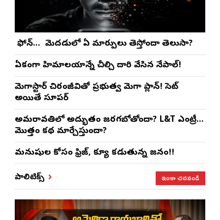
మీ ఫోన్… మీ మెదడులో ఏ మార్పులు తెస్తోందా తెలుసా?
ఏకంగా హిమాలయాన్నే చీల్చి దారి వేసిన నేపాల్!
మెగాస్టార్ చిరంజీవితో ప్రభుత్వ మెగా ప్లాన్! సెట్
అయితే సూపర్
అమరావతిలో అద్భుతం జరగబోతోందా? L&T ఎంట్రీ…
మొత్తం కథ మార్చేస్తుందా?
మనుషుల కోసం ఫ్రిజ్, క్యూ కడుతున్న జనం!!
ఇంకా చదవండి
పాలిటిక్స్