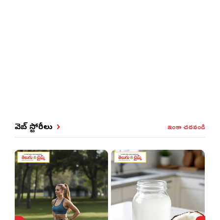
ఇంకా చదవండి
వెబ్ స్టోరీలు