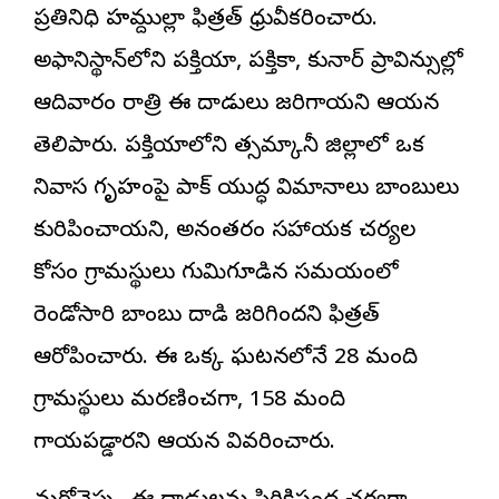
ప్రతినిధి హమ్దుల్లా ఫిత్రత్ ధ్రువీకరించారు.
అఫ్గానిస్థాన్‌లోని పక్తియా, పక్తికా, కునార్ ప్రావిన్సుల్లో
ఆదివారం రాత్రి ఈ దాడులు జరిగాయని ఆయన
తెలిపారు. పక్తియాలోని త్సమ్కానీ జిల్లాలో ఒక
నివాస గృహంపై పాక్ యుద్ధ విమానాలు బాంబులు
కురిపించాయని, అనంతరం సహాయక చర్యల
కోసం గ్రామస్థులు గుమిగూడిన సమయంలో
రెండోసారి బాంబు దాడి జరిగిందని ఫిత్రత్
ఆరోపించారు. ఈ ఒక్క ఘటనలోనే 28 మంది
గ్రామస్థులు మరణించగా, 158 మంది
గాయపడ్డారని ఆయన వివరించారు.