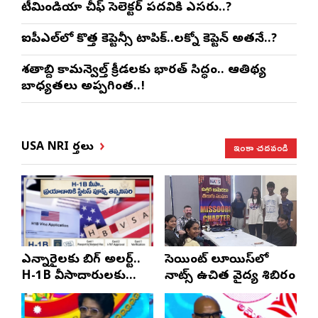
టీమిండియా చీఫ్ సెలెక్టర్ పదవికి ఎసరు..?
ఐపీఎల్‌లో కొత్త కెప్టెన్సీ టాపిక్..లక్నో కెప్టెన్ అతనే..?
శతాబ్ది కామన్వెల్త్ క్రీడలకు భారత్ సిద్ధం.. ఆతిథ్య
బాధ్యతలు అప్పగింత..!
ఇంకా చదవండి
USA NRI వార్తలు
ఎన్నారైలకు బిగ్ అలర్ట్..
సెయింట్ లూయిస్‌లో
H-1B వీసాదారులకు
నాట్స్ ఉచిత వైద్య శిబిరం
ప్రయాణ సమయంలో
స్టేటస్ ప్రూఫ్స్ తప్పనిసరి..!