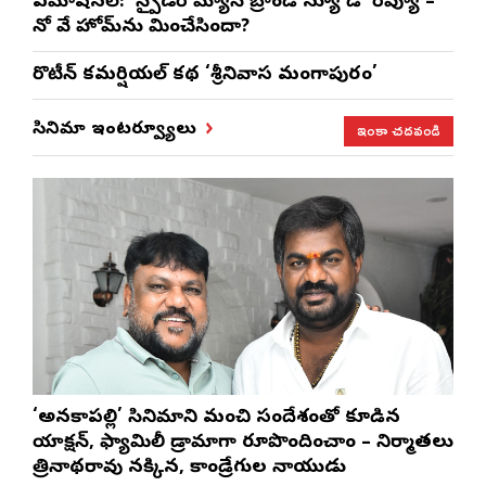
ఎమోష‌న‌ల్‌: ‘స్పైడర్ మ్యాన్ బ్రాండ్ న్యూ డే’ రివ్యూ –
నో వే హోమ్‌ను మించేసిందా?
రొటీన్‌ కమర్షియల్‌ కథ ‘శ్రీనివాస మంగాపురం’
ఇంకా చదవండి
సినిమా ఇంటర్వ్యూలు
‘అనకాపల్లి’ సినిమాని మంచి సందేశంతో కూడిన
యాక్షన్, ఫ్యామిలీ డ్రామాగా రూపొందించాం – నిర్మాతలు
త్రినాథరావు నక్కిన, కాండ్రేగుల నాయుడు