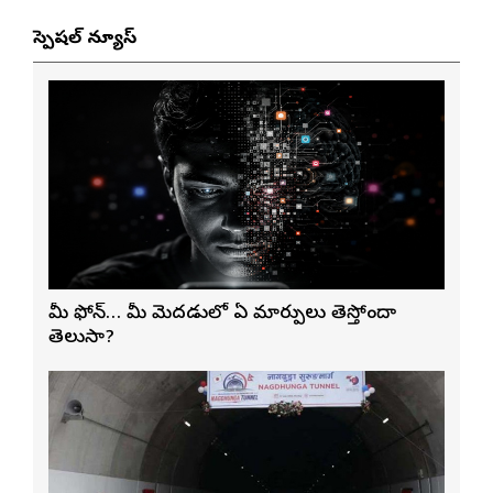
స్పెషల్ న్యూస్
మీ ఫోన్… మీ మెదడులో ఏ మార్పులు తెస్తోందా
తెలుసా?