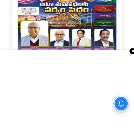
అమెరికా రాయబారి సెర్జియో గోర్‌తో
1-15 ATA Special
ముఖ్యమంత్రి ఎ.రేవంత్ రెడ్డి భేటీ
About Us
Telugu Times, founded in 2003, is the first global Telugu