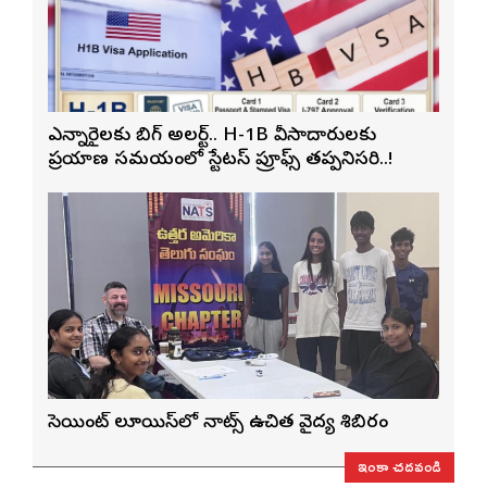
ఎన్నారైలకు బిగ్ అలర్ట్.. H-1B వీసాదారులకు
ప్రయాణ సమయంలో స్టేటస్ ప్రూఫ్స్ తప్పనిసరి..!
సెయింట్ లూయిస్‌లో నాట్స్ ఉచిత వైద్య శిబిరం
ఇంకా చదవండి