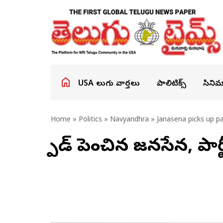
USA తెలుగు వార్తలు
పాలిటిక్స్
సినిమ
Home
»
Politics
»
Navyandhra
» Janasena picks up pa
స్పీడ్ పెంచిన జనసేన, పార