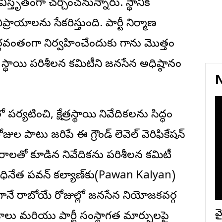
ిస్తృతంగా చర్చించనున్నారు. స్థానిక
ాయాలను సేకరిస్తుంది. పార్టీ నిర్మాణ
్థవంతంగా నిర్వహించేందుకు గాను మొత్తం
థాయి పరిశీలన కమిటీని జనసేన అధిష్ఠానం
N
పర్యటించి, క్షేత్రస్థాయి నివేదికలను సిద్ధం
ల పాటు జరిపే ఈ గ్రౌండ్ లెవెల్ వెరిఫికేషన్
వరాలతో కూడిన నివేదికను పరిశీలన కమిటీ
్టీ అధినేత పవన్ కల్యాణ్‌కు(Pawan Kalyan)
ానే రాబోయే రోజుల్లో జనసేన నియోజకవర్గ
వై
ు మరియు పార్టీ సంస్థాగత మార్పులపై