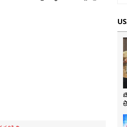
USA
బ
ప