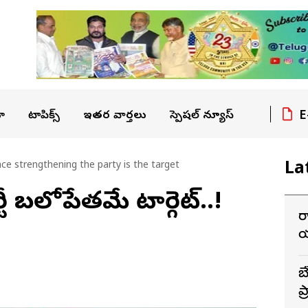
E
ా
టాపిక్స్
ఇతర వార్తలు
స్పెషల్ న్యూస్
La
ce strengthening the party is the target
్టీ బలోపేతమే టార్గెట్..!
ర
య
బ
ప