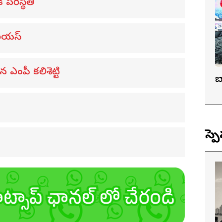
 పరిస్థితి
రియస్
ఎంపీ కలిశెట్టి
బ
స్ప