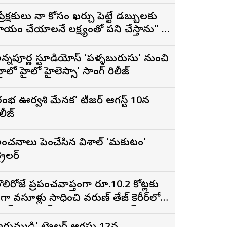
ప్రేక్షకులు నా కోసం ఖర్చు పెట్టే డబ్బులకు
్యాయం చేయాలనే లక్ష్యంతో పని చేస్తాను” –
దందా’ ఫేమ్ దొర సాయి తేజ
న్నపూర్ణ స్టూడియోస్ ‘పళ్ళబురుసు’ నుంచి
హైలో హైలో హైలెస్సా’ సాంగ్ రిలీజ్
రంభ ఊర్వశి మేనక’ టీజర్ ఆగస్ట్ 10న
ిలీజ్
ంచనాలు పెంచేసిన విశాల్ ‘మకుటం’
్రైలర్
ొలిరోజే ప్రపంచవ్యాప్తంగా రూ.10.2 కోట్లకు
ైగా వసూళ్లు సాధించి వరుణ్ తేజ్ కెరీర్‌లోనే
ిగ్గెస్ట్ ఓపెనింగ్‌గా నిలిచిన ‘కొరియన్
నకరాజు’