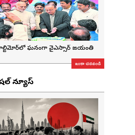
ాల్టిమోర్‌లో ఘనంగా వైఎస్సార్‌ జయంతి
ఇంకా చదవండి
ెషల్ న్యూస్