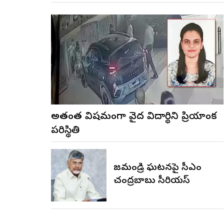
అత్యంత విషమంగా వైద్య విద్యార్థిని ప్రియాంక
పరిస్థితి
రాజమండ్రి ఘటనపై సీఎం
చంద్రబాబు సీరియస్