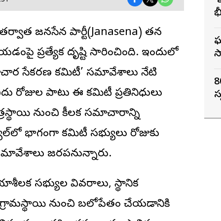
‘
IST
భ
గ
ు తర్వాత
జనసేన పార్టీ
(Janasena) తన
ఘ
యడంపై ప్రత్యేక దృష్టి సారించింది. ఇందులో
స
చార సేకరణ కమిటీ’ సమావేశాలు నేటి
8
ఐదు రోజుల పాటు ఈ కమిటీ ప్రతినిధులు
స
్రస్థాయి నుంచి కీలక సమాచారాన్ని
ల్‌లో భాగంగా కమిటీ సభ్యులు రోజుకు
 సమావేశాలు జరపనున్నారు.
 క్రియాశీలక సభ్యుల వివరాలు, స్థానిక
్రామస్థాయి నుంచి బలోపేతం చేయడానికి