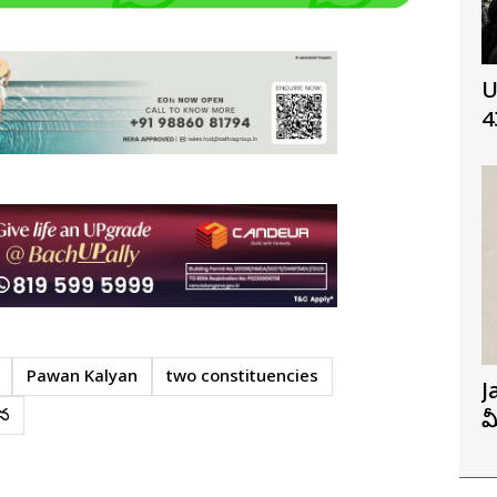
U
4
Pawan Kalyan
two constituencies
J
ేన
మ