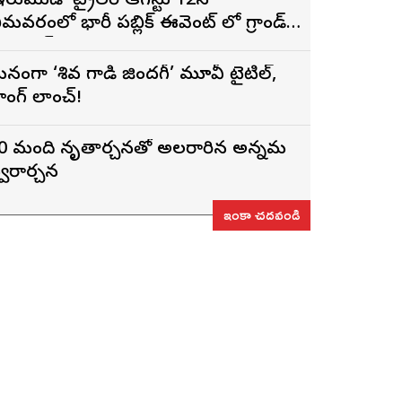
ఇరుముడి’ ట్రైలర్ ఆగస్టు 12న
ీమవరంలో భారీ పబ్లిక్ ఈవెంట్ లో గ్రాండ్
ా లాంచ్
నంగా ‘శివ గాడి జింద‌గీ’ మూవీ టైటిల్,
ాంగ్ లాంచ్!
0 మంది నృత్యార్చనతో అలరారిన అన్నమ
్వరార్చన
ఇంకా చదవండి