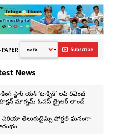
-PAPER
Subscribe
test News
ాకింగ్ స్టార్ యశ్ ‘టాక్సిక్’ లవ్ రివెంజ్
ాక్షన్ మాగ్నమ్ ఓపస్‌ ట్రైలర్ లాంచ్
ే ఏరియా తెలుగుటైమ్స్ పోర్టల్ ఘనంగా
్రారంభం