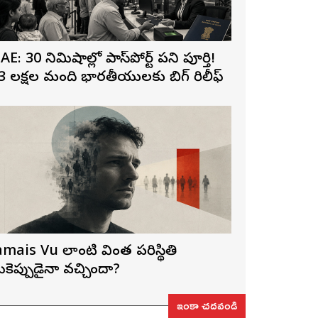
AE: 30 నిమిషాల్లో పాస్‌పోర్ట్ పని పూర్తి!
3 లక్షల మంది భారతీయులకు బిగ్ రిలీఫ్
amais Vu లాంటి వింత పరిస్థితి
ీకెప్పుడైనా వచ్చిందా?
ఇంకా చదవండి