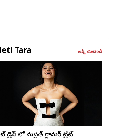
eti Tara
అన్నీ చూడండి
ట్ డ్రెస్ లో నుస్ర‌త్ గ్లామ‌ర్ ట్రీట్