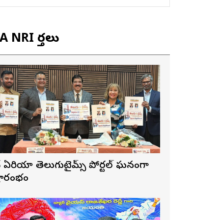
 NRI వార్తలు
ే ఏరియా తెలుగుటైమ్స్ పోర్టల్ ఘనంగా
్రారంభం