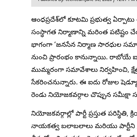
Published By: techteam
June 30, 2026 / 12:07 PM 
ఆంధ్రప్రదేశ్‌లో కూటమి ప్రభుత్వ ఏర్పాట
సంస్థాగత నిర్మాణాన్ని మరింత పటిష్టం చే
భాగంగా ‘జనసేన నిర్మాణ సారధుల సమా
నుంచి ప్రారంభం కానున్నాయి. రాబోయే 
ముమ్మరంగా సమావేశాలు నిర్వహించి, క్షేత
సేకరించనున్నారు. ఈ ఐదు రోజుల షెడ్యూ
రెండు నియోజకవర్గాల చొప్పున సమీక్షా
నియోజకవర్గాల్లో పార్టీ ప్రస్తుత పరిస్థితి,
నాయకత్వ బలాబలాలు మరియు పార్టీని గ