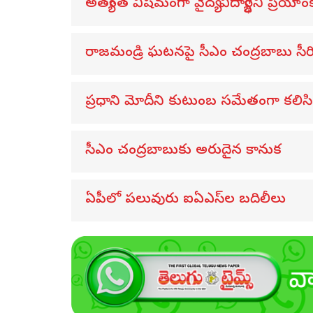
అత్యంత విషమంగా వైద్య విద్యార్థిని ప్రియాంక
రాజమండ్రి ఘటనపై సీఎం చంద్రబాబు సీ
ప్రధాని మోదీని కుటుంబ సమేతంగా కలిసిన 
సీఎం చంద్రబాబుకు అరుదైన కానుక
ఏపీలో పలువురు ఐఏఎస్‌ల బదిలీలు