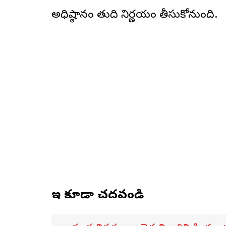
అధిష్ఠానం తుది నిర్ణయం తీసుకోనుంది.
ఇవి కూడా చదవండి