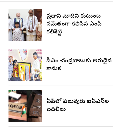
ప్రధాని మోదీని కుటుంబ
సమేతంగా కలిసిన ఎంపీ
కలిశెట్టి
సీఎం చంద్రబాబుకు అరుదైన
కానుక
ఏపీలో పలువురు ఐఏఎస్‌ల
బదిలీలు