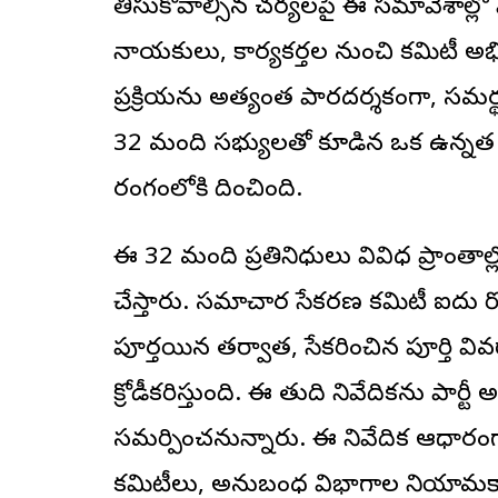
తీసుకోవాల్సిన చర్యలపై ఈ సమావేశాల్లో వ
నాయకులు, కార్యకర్తల నుంచి కమిటీ అభిప్ర
ప్రక్రియను అత్యంత పారదర్శకంగా, సమర
32 మంది సభ్యులతో కూడిన ఒక ఉన్నత స్
రంగంలోకి దించింది.
ఈ 32 మంది ప్రతినిధులు వివిధ ప్రాంతాల్లో 
చేస్తారు. సమాచార సేకరణ కమిటీ ఐదు రోజు
పూర్తయిన తర్వాత, సేకరించిన పూర్తి వి
క్రోడీకరిస్తుంది. ఈ తుది నివేదికను పార
సమర్పించనున్నారు. ఈ నివేదిక ఆధారంగ
కమిటీలు, అనుబంధ విభాగాల నియామకాల