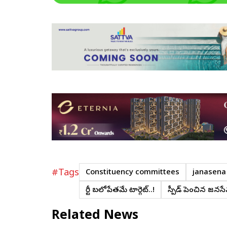
#Tags
Constituency committees
janasena
పార్టీ బలోపేతమే టార్గెట్..!
స్పీడ్ పెంచిన జనస
Related News