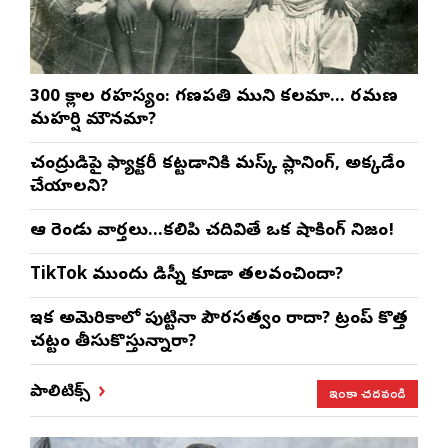
300 శ్లోకాల రహస్యం: గణపతి ముని కలమా… రమణ
మహర్షి మౌనమా?
చంద్రుడిపై ఫ్యాక్టరీ కట్టడానికి మస్క్ ప్లానింగ్, అక్కడేం
చేయాలని?
ఆ రెండు వార్తలు…కలిపి చదివితే ఒక షాకింగ్ నిజం!
TikTok ముందు డిస్నీ కూడా తలవంచిందా?
ఇక అమెరికాలో పుట్టినా పౌరసత్వం రాదా? ట్రంప్ కొత్త
చట్టం తీసుకొస్తున్నారా?
ఇంకా చదవండి
పాలిటిక్స్