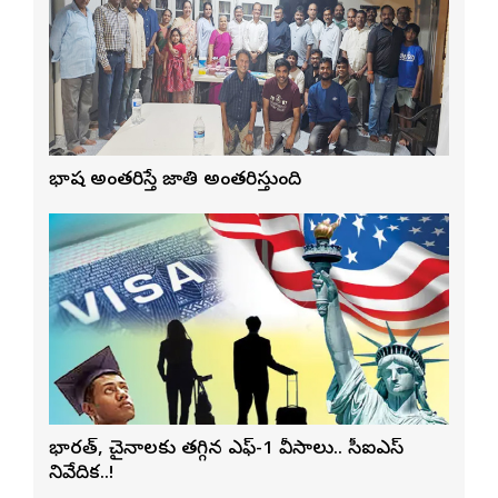
భాష అంతరిస్తే జాతి అంతరిస్తుంది
భారత్, చైనాలకు తగ్గిన ఎఫ్-1 వీసాలు.. సీఐఎస్
నివేదిక..!