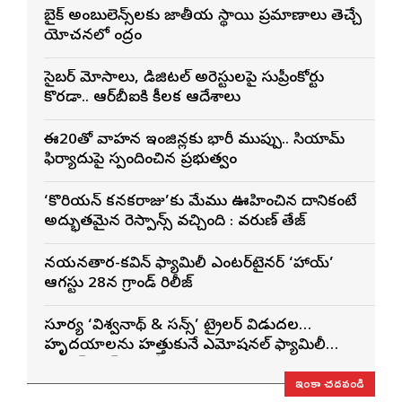
బైక్ అంబులెన్స్‌లకు జాతీయ స్థాయి ప్రమాణాలు తెచ్చే
యోచనలో కేంద్రం
సైబర్ మోసాలు, డిజిటల్ అరెస్టులపై సుప్రీంకోర్టు
కొరడా.. ఆర్‌బీఐకి కీలక ఆదేశాలు
ఈ20తో వాహన ఇంజిన్లకు భారీ ముప్పు.. సియామ్
ఫిర్యాదుపై స్పందించిన ప్రభుత్వం
‘కొరియన్ కనకరాజు’కు మేము ఊహించిన దానికంటే
అద్భుతమైన రెస్పాన్స్ వచ్చింది : వరుణ్ తేజ్
నయనతార-కవిన్ ఫ్యామిలీ ఎంటర్‌టైనర్ ‘హాయ్’
ఆగస్టు 28న గ్రాండ్ రిలీజ్
సూర్య ‘విశ్వనాథ్ & సన్స్’ ట్రైలర్ విడుదల…
హృదయాలను హత్తుకునే ఎమోషనల్ ఫ్యామిలీ
ఎంటర్‌టైనర్‌గా భారీ అంచనాలు
ఇంకా చదవండి