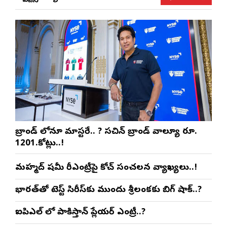
బ్రాండ్ లోనూ మాస్టరే.. ? సచిన్ బ్రాండ్ వాల్యూ రూ.
1201.కోట్లు..!
మహ్మద్ షమీ రీఎంట్రీపై కోచ్ సంచలన వ్యాఖ్యలు..!
భారత్‌తో టెస్ట్ సిరీస్‌కు ముందు శ్రీలంకకు బిగ్ షాక్..?
ఐపిఎల్ లో పాకిస్తాన్ ప్లేయర్ ఎంట్రీ..?