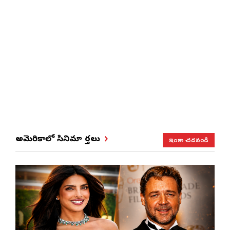
ఇంకా చదవండి
అమెరికాలో సినిమా వార్తలు