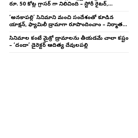
రూ. 50 కోట్ల గ్రాసర్ గా నిలిచింది – స్టోరీ రైటర్,
ప్రొడ్యూసర్ సాయి రాజేష్
‘అనకాపల్లి’ సినిమాని మంచి సందేశంతో కూడిన
యాక్షన్, ఫ్యామిలీ డ్రామాగా రూపొందించాం – నిర్మాతలు
త్రినాథరావు నక్కిన, కాండ్రేగుల నాయుడు
సినిమాల కంటే మైక్రో డ్రామాలను తీయడమే చాలా కష్టం
– ‘దందా’ డైరెక్ట‌ర్ ఆదిత్య దేవులపల్లి