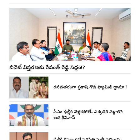
కేబినెట్ విస్తరణకు రేవంత్ రెడ్డి సిద్ధం!?
రసవత్తరంగా ప్రకాష్ గౌడ్ ఫ్యామిలీ డ్రామా..!
సీఎం ఢిల్లీకి వెళ్లకపోతే.. ఎక్కడికి వెళ్లాలి?:
ఆది శ్రీనివాస్