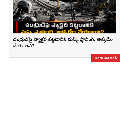
చంద్రుడిపై ఫ్యాక్టరీ కట్టడానికి మస్క్ ప్లానింగ్, అక్కడేం
చేయాలని?
ఇంకా చదవండి