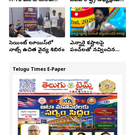
H-1B వీసాదారులకు
బీజేపీ రాష్ట్ర అధ్యక్షుడు
ప్రయాణ సమయంలో
ఎన్. రాంచందర్‌రావుకు
స్టేటస్ ప్రూఫ్స్ తప్పనిసరి..!
ఘన స్వాగతం
సెయింట్ లూయిస్‌లో
ఎన్నారై కష్టాలపై
నాట్స్ ఉచిత వైద్య శిబిరం
పంచ్‌లతో నవ్వించిన
నవీన్ పోలిశెట్టి
Telugu Times E-Paper