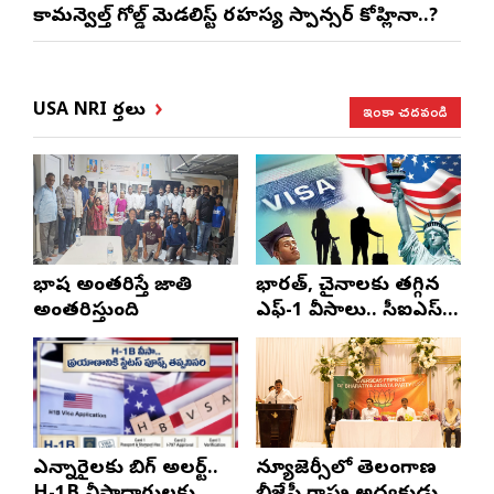
కామన్వెల్త్ గోల్డ్ మెడలిస్ట్ రహస్య స్పాన్సర్ కోహ్లినా..?
ఇంకా చదవండి
USA NRI వార్తలు
భాష అంతరిస్తే జాతి
భారత్, చైనాలకు తగ్గిన
అంతరిస్తుంది
ఎఫ్-1 వీసాలు.. సీఐఎస్
నివేదిక..!
ఎన్నారైలకు బిగ్ అలర్ట్..
న్యూజెర్సీలో తెలంగాణ