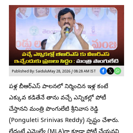
Published By: Saidulu
May 28, 2026 / 08:28 AM IST
పదేళ్ల బీఆర్ఎస్‌ పాలనలో నిర్మించిన ఇళ్ల కంటే
ఎక్కువ కడితేనే తాను వచ్చే ఎన్నికల్లో పోటీ
చేస్తానని
మంత్రి పొంగులేటి శ్రీనివాస రెడ్డి
(Ponguleti Srinivas Reddy) స్పష్టం చేశారు.
లేదంటే ఎమ్మెల్యే (MLA)గా కూడా పోటీ చేయనని