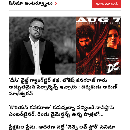
ఇంకా చదవండి
సినిమా ఇంటర్వ్యూలు
‘డీసీ’ వైల్డ్ గ్యాంగ్‌స్టర్ కథ. లోకేష్ కనగరాజ్ గారు
అద్భుతమైన పెర్ఫార్మెన్స్ ఇచ్చారు : దర్శకుడు అరుణ్
మాథేశ్వరన్
‘కొరియన్ కనకరాజు’ కడుపుబ్బా నవ్వించే నాన్‌స్టాప్
ఎంటర్‌టైనర్. రెండు డైమెన్షన్స్ ఉన్న పాత్రలో
నటించడం చాలా సంతృప్తినిచ్చింది : వరుణ్ తేజ్
ప్రేక్షకుల ప్రేమ, ఆదరణ వల్లే ‘చెన్నై లవ్ స్టోరీ’ సినిమా