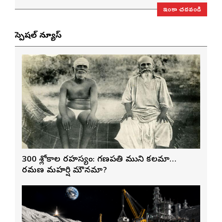
ఇంకా చదవండి
స్పెషల్ న్యూస్
300 శ్లోకాల రహస్యం: గణపతి ముని కలమా…
రమణ మహర్షి మౌనమా?