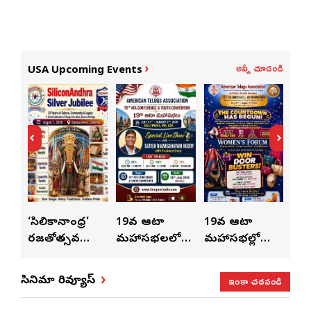
అన్నీ చూడండి
USA Upcoming Events
ుంచి
‘సిలికానాంధ్ర’
19వ ఆటా
19వ ఆటా
19
రజతోత్సవ
మహాసభలలో
మహాసభల్లో
మహా
సంబరాలు…
సతీశ్
మహిళల కోసం
‘వి
కుంభ హారతి
రామసహాయం
ప్రత్యేకంగా
పరి
ఇంకా చదవండి
సినిమా రివ్యూస్
ప్రత్యేకం
రెడ్డి ప్రత్యేక లైవ్
‘ఉమెన్స్ ఫోరమ్’
కార
ళా’
షో
వేడుకలు