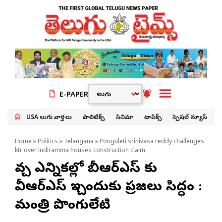
E-PAPER
USA తెలుగు వార్తలు
పాలిటిక్స్
సినిమా
టాపిక్స్
స్పెషల్ న్యూస్
Home
»
Politics
»
Telangana
» Ponguleti srinivasa reddy challenges
ktr over indiramma houses construction claim
వచ్చే ఎన్నికల్లో బీఆర్ఎస్ కు
వీఆర్ఎస్ ఇచ్చేందుకు ప్రజలు సిద్ధం :
మంత్రి పొంగులేటి