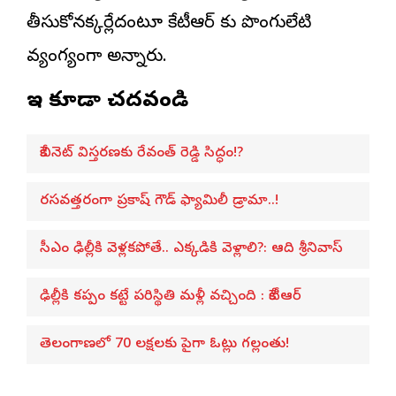
తీసుకోనక్కర్లేదంటూ కేటీఆర్ కు పొంగులేటి
వ్యంగ్యంగా అన్నారు.
ఇవి కూడా చదవండి
కేబినెట్ విస్తరణకు రేవంత్ రెడ్డి సిద్ధం!?
రసవత్తరంగా ప్రకాష్ గౌడ్ ఫ్యామిలీ డ్రామా..!
సీఎం ఢిల్లీకి వెళ్లకపోతే.. ఎక్కడికి వెళ్లాలి?: ఆది శ్రీనివాస్
ఢిల్లీకి కప్పం కట్టే పరిస్థితి మళ్లీ వచ్చింది : కేటీఆర్
తెలంగాణలో 70 లక్షలకు పైగా ఓట్లు గల్లంతు!