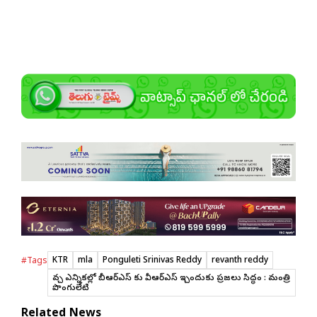
KTR
mla
Ponguleti Srinivas Reddy
revanth reddy
#Tags
వచ్చే ఎన్నికల్లో బీఆర్ఎస్ కు వీఆర్ఎస్ ఇచ్చేందుకు ప్రజలు సిద్ధం : మంత్రి
పొంగులేటి
Related News