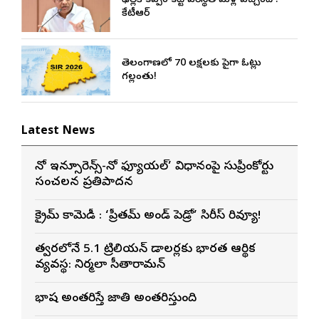
ఢిల్లీకి కప్పం కట్టే పరిస్థితి మళ్లీ వచ్చింది :
కేటీఆర్
తెలంగాణలో 70 లక్షలకు పైగా ఓట్లు
గల్లంతు!
Latest News
నో ఇన్సూరెన్స్-నో ఫ్యూయల్’ విధానంపై సుప్రీంకోర్టు
సంచలన ప్రతిపాదన
క్రైమ్ కామెడీ : ‘ప్రీతమ్ అండ్ పెడ్రో’ సిరీస్ రివ్యూ!
త్వరలోనే 5.1 ట్రిలియన్ డాలర్లకు భారత ఆర్థిక
వ్యవస్థ: నిర్మలా సీతారామన్
భాష అంతరిస్తే జాతి అంతరిస్తుంది