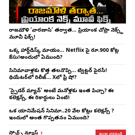
రాజమౌళి ‘వారణాసి’ తర్వాత… ప్రియాంక చోప్రా నెక్స్ట్
మూవీ ఫిక్స్!
ఒక్క హార్డ్‌డిస్క్ మాయం… Netflix పై రూ.900 కోట్ల
కేసు!అందులో ఏముంది?
సినిమావాళ్లకు కొత్త తలనొప్పి… ట్విట్టర్ పైరసీ!
థియేటర్‌లో రిలీజ్… Xలో ఫ్రీ షో?
‘స్పైడర్ మ్యాన్’ అంటే మనోళ్లకు ఇంత పిచ్చా? ఈ
కలెక్షన్స్, ఈ రికార్డులు ఏంటి!
ఒక యానిమేషన్ సినిమా..20 వేల కోట్లు కలెక్షన్స్ ?
ఇందులో అంత గొప్పతనం ఏముంది?
ఇంకా చదవండి
స్పోర్ట్స్ న్యూస్