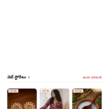
ఇంకా చదవండి
వెబ్ స్టోరీలు