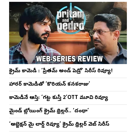
క్రైమ్ కామెడీ : ‘ప్రీతమ్ అండ్ పెడ్రో’ సిరీస్ రివ్యూ!
హారర్ కామెడీతో ‘కొరియన్ కనకరాజు’
కామెడీనే ఆస్తి: ‘గట్ట కుస్తీ 2’OTT మూవి రివ్యూ
మైండ్ బ్లోయింగ్ క్రైమ్ థ్రిల్లర్.. ‘దంధా’
‘అబ్జెక్ష‌న్ మై లార్డ్ రివ్యూ’ క్రైమ్ థ్రిల్ల‌ర్ వెబ్ సిరీస్