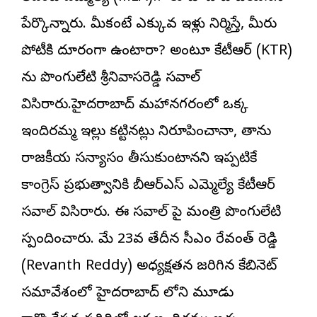
పేర్కొన్నారు. మీకంటే ఎక్కువ ఇళ్లు నిర్మిస్తే, మీరు
పోటీకి దూరంగా ఉంటారా? అంటూ కేటీఆర్ (KTR)
ను పొంగులేటి శ్రీనివాసరెడ్డి సవాల్
విసిరారు.హైదరాబాద్ మహానగరంలో ఒక్క
ఇందిరమ్మ ఇల్లు కట్టినట్లు నిరూపించానా, తాను
రాజకీయ సన్యాసం తీసుకుంటానని ఇప్పటికే
కాంగ్రెస్ ప్రభుత్వానికి బీఆర్ఎస్‌ ఎమ్మెల్యే కేటీఆర్
సవాల్ విసిరారు. ఈ సవాల్ పై మంత్రి పొంగులేటి
స్పందించారు. మే 23వ తేదీన సీఎం రేవంత్ రెడ్డి
(Revanth Reddy) అధ్యక్షతన జరిగిన కేబినెట్
సమావేశంలో హైదరాబాద్ లోని మూడు