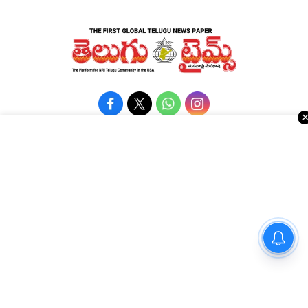
Advertise with Us !!!
రియల్ ఎస్టేట్
వాషింగ్టన్ డి.సి.
కోవిడ్-19
అమెరికా రాజకీయాలు
వ్యాపార వార్తలు
Religious
హారర్ కామెడీతో ‘కొరియన్
ఈవెంట్స్
నవ్యాంధ్ర
కనకరాజు’
e-paper
తెలంగాణ
Topics
National
అమెరికా ఎన్‌ఆర్‌ఐ వార్తలు
అంతర్జాతీయ
షాపింగ్
Political Articles