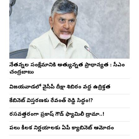
నేతన్నల సంక్షేమానికి అత్యున్నత ప్రాధాన్యత : సీఎం
చంద్రబాబు
విజయవాడలో వైసీపీ దీక్షా శిబిరం వద్ద ఉద్రిక్తత
కేబినెట్ విస్తరణకు రేవంత్ రెడ్డి సిద్ధం!?
రసవత్తరంగా ప్రకాష్ గౌడ్ ఫ్యామిలీ డ్రామా..!
పలు కీలక నిర్ణయాలకు ఏపీ క్యాబినెట్ ఆమోదం