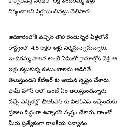
కార్పొరేషన్ల పరిధిలో లక్ష ఇందిరమ్మ ఇళ్లు
నిర్మించాలని నిర్ణయించినట్లు తెలిపారు.
అధికారంలోకి వచ్చిన తొలి రెండున్నర ఏళ్లలోనే
రాష్ట్రంలో 4.5 లక్షల ఇళ్లు నిర్మిస్తున్నామన్నారు.
ఇందిరమ్మ పాలన అంటే ఏమిటో గ్రామాల్లోకి వెళ్లి ఆ
ఇళ్లు కట్టుకున్న కుటుంబాలను అడిగితే
తెలుస్తుందని కేటీఆర్ కు ఆయన స్పష్టం చేశారు.
ఫామ్ హౌస్ లలో ఉంటే ఏం తెలుస్తుందన్నారు.
వచ్చే ఎన్నికల్లో బీఆర్ఎస్‌ కు వీఆర్ఎస్ ఇచ్చేందుకు
ప్రజలు సిద్ధంగా ఉన్నారని స్పష్టం చేశారు. దాంతో
మీరు ప్రత్యేకంగా రాజకీయ సన్యానం