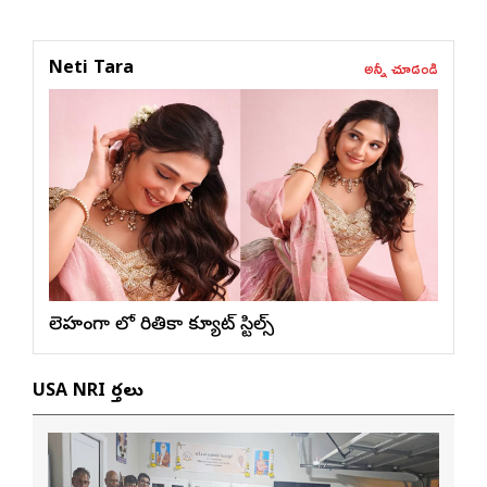
అన్నీ చూడండి
Neti Tara
లెహంగా లో రితికా క్యూట్ స్టిల్స్
USA NRI వార్తలు