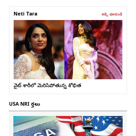
అన్నీ చూడండి
Neti Tara
వైట్ శారీలో మెరిసిపోతున్న శోభిత
USA NRI వార్తలు