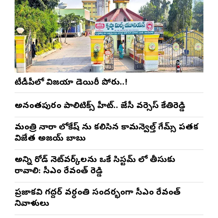
టీడీపీలో విజయా డెయిరీ పోరు..!
అనంతపురం పాలిటిక్స్ హీట్.. జేసీ వర్సెస్ కేతిరెడ్డి
మంత్రి నారా లోకేష్ ను కలిసిన కామన్వెల్త్ గేమ్స్ పతక
విజేత అజయ్ బాబు
అన్ని రోడ్ నెట్‌వర్క్‌లను ఒకే సిస్టమ్ లో తీసుకు
రావాలి: సీఎం రేవంత్ రెడ్డి
ప్రజాకవి గద్దర్‌ వర్ధంతి సందర్భంగా సీఎం రేవంత్‌
నివాళులు