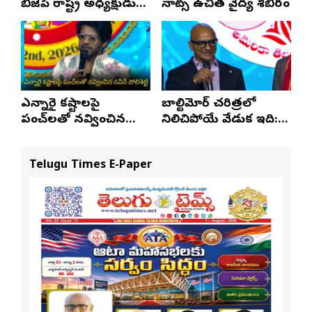
బీజేపీ రాష్ట్ర అధ్యక్షుడు
నాట్స్ ఉచిత వైద్య శిబిరం
ఎన్. రాంచందర్‌రావుకు
ఘన స్వాగతం
ఎన్నారై కష్టాలపై
బాల్టిమోర్ చరిత్రలో
పంచ్‌లతో నవ్వించిన
నిలిచిపోయే వేడుక ఇది:
నవీన్ పోలిశెట్టి
శ్రీధర్ బానాల
Telugu Times E-Paper