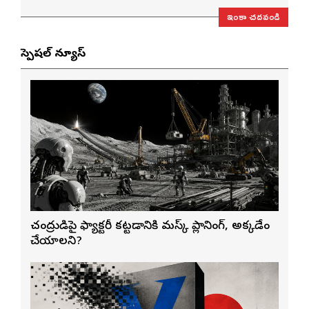
ఇంకా చదవండి
స్పెషల్ న్యూస్
చంద్రుడిపై ఫ్యాక్టరీ కట్టడానికి మస్క్ ప్లానింగ్, అక్కడేం
చేయాలని?