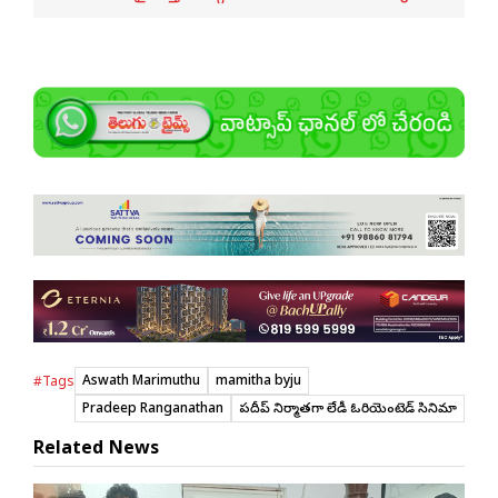
Aswath Marimuthu
mamitha byju
#Tags
Pradeep Ranganathan
ప్ర‌దీప్ నిర్మాత‌గా లేడీ ఓరియెంటెడ్ సినిమా
Related News