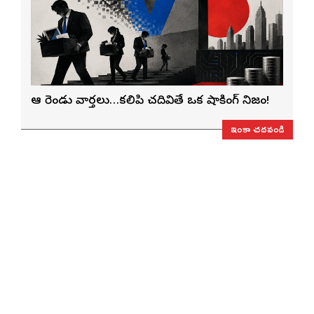
ఆ రెండు వార్తలు…కలిపి చదివితే ఒక షాకింగ్ నిజం!
ఇంకా చదవండి