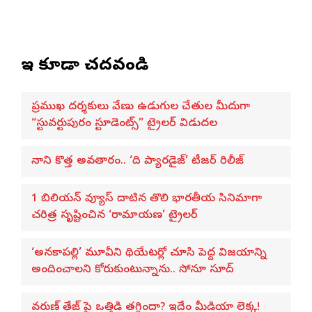
ఇవి కూడా చదవండి
ప్రముఖ దర్శకులు వేణు ఉడుగుల చేతుల మీదుగా
“స్టువర్టుపురం స్టూడెంట్స్” ట్రైలర్ విడుదల
నాని కొత్త అవతారం.. ‘ది ప్యారడైజ్’ టీజర్ రిలీజ్
1 బిలియన్ వ్యూస్ దాటిన తొలి భారతీయ సినిమాగా
చరిత్ర సృష్టించిన ‘రామాయణ’ ట్రైలర్
‘అనకాపల్లి’ మూవీని థియేటర్లో చూసి పెద్ద విజయాన్ని
అందించాలని కోరుకుంటున్నాను.. సోనూ సూద్
వరుణ్ తేజ్‌ పై ఒత్తిడి తగ్గిందా? ఇదేం మీడియా లెక్క!