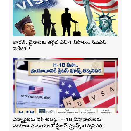
భారత్, చైనాలకు తగ్గిన ఎఫ్-1 వీసాలు.. సీఐఎస్
నివేదిక..!
ఎన్నారైలకు బిగ్ అలర్ట్.. H-1B వీసాదారులకు
ప్రయాణ సమయంలో స్టేటస్ ప్రూఫ్స్ తప్పనిసరి..!