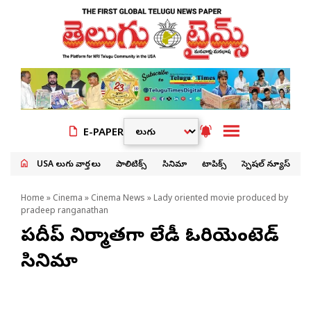
E-PAPER
USA తెలుగు వార్తలు
పాలిటిక్స్
సినిమా
టాపిక్స్
స్పెషల్ న్యూస్
Home
»
Cinema
»
Cinema News
» Lady oriented movie produced by
pradeep ranganathan
ప్ర‌దీప్ నిర్మాత‌గా లేడీ ఓరియెంటెడ్
సినిమా