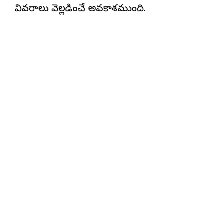
వివరాలు వెల్లడించే అవకాశముంది.