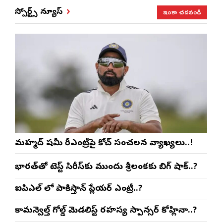
ఇంకా చదవండి
స్పోర్ట్స్ న్యూస్
మహ్మద్ షమీ రీఎంట్రీపై కోచ్ సంచలన వ్యాఖ్యలు..!
భారత్‌తో టెస్ట్ సిరీస్‌కు ముందు శ్రీలంకకు బిగ్ షాక్..?
ఐపిఎల్ లో పాకిస్తాన్ ప్లేయర్ ఎంట్రీ..?
కామన్వెల్త్ గోల్డ్ మెడలిస్ట్ రహస్య స్పాన్సర్ కోహ్లినా..?