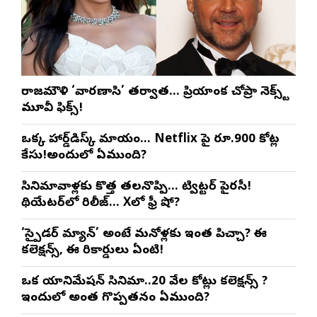
రాజమౌళి ‘వారణాసి’ తర్వాత… ప్రియాంక చోప్రా నెక్స్ట్
మూవీ ఫిక్స్!
ఒక్క హార్డ్‌డిస్క్ మాయం… Netflix పై రూ.900 కోట్ల
కేసు!అందులో ఏముంది?
సినిమావాళ్లకు కొత్త తలనొప్పి… ట్విట్టర్ పైరసీ!
థియేటర్‌లో రిలీజ్… Xలో ఫ్రీ షో?
‘స్పైడర్ మ్యాన్’ అంటే మనోళ్లకు ఇంత పిచ్చా? ఈ
కలెక్షన్స్, ఈ రికార్డులు ఏంటి!
ఒక యానిమేషన్ సినిమా..20 వేల కోట్లు కలెక్షన్స్ ?
ఇందులో అంత గొప్పతనం ఏముంది?