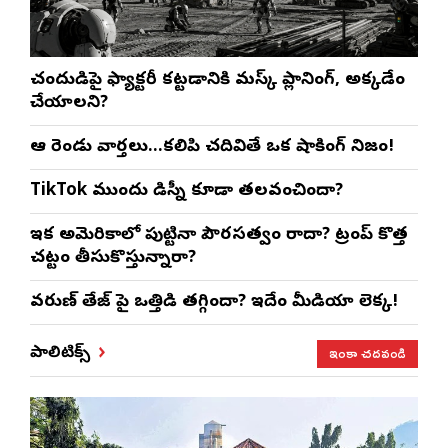
చంద్రుడిపై ఫ్యాక్టరీ కట్టడానికి మస్క్ ప్లానింగ్, అక్కడేం
చేయాలని?
ఆ రెండు వార్తలు…కలిపి చదివితే ఒక షాకింగ్ నిజం!
TikTok ముందు డిస్నీ కూడా తలవంచిందా?
ఇక అమెరికాలో పుట్టినా పౌరసత్వం రాదా? ట్రంప్ కొత్త
చట్టం తీసుకొస్తున్నారా?
వరుణ్ తేజ్‌ పై ఒత్తిడి తగ్గిందా? ఇదేం మీడియా లెక్క!
ఇంకా చదవండి
పాలిటిక్స్