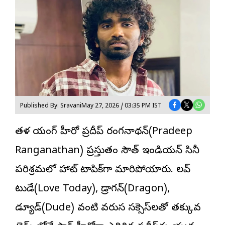
Published By: Sravani
May 27, 2026 / 03:35 PM IST
తమిళ యంగ్ హీరో ప్ర‌దీప్ రంగనాథన్
(Pradeep
Ranganathan) ప్రస్తుతం సౌత్ ఇండియన్ సినీ
పరిశ్రమలో హాట్ టాపిక్‌గా మారిపోయారు. లవ్
టుడే(Love Today), డ్రాగన్(Dragon),
డ్యూడ్(Dude) వంటి వరుస స‌క్సెస్‌ల‌తో తక్కువ