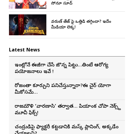
సోనూ సూద్
వరుణ్ తేజ్‌ పై ఒత్తిడి తగ్గిందా? ఇదేం
మీడియా లెక్క!
Latest News
ఇంట్లోనే ఈజీగా చేసే జొన్న పిట్టు…తింటే ఆరోగ్య
ప్రయోజనాలు ఇవే !
రోజంతా కూర్చుని పనిచేస్తున్నారా?ఈ చైర్ యోగా
మీకోసమే…
రాజమౌళి ‘వారణాసి’ తర్వాత… ప్రియాంక చోప్రా నెక్స్ట్
మూవీ ఫిక్స్!
చంద్రుడిపై ఫ్యాక్టరీ కట్టడానికి మస్క్ ప్లానింగ్, అక్కడేం
చేయాలని?