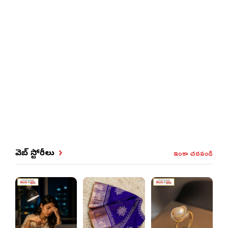
ఇంకా చదవండి
వెబ్ స్టోరీలు