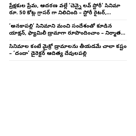
ప్రేక్షకుల ప్రేమ, ఆదరణ వల్లే ‘చెన్నై లవ్ స్టోరీ’ సినిమా
రూ. 50 కోట్ల గ్రాసర్ గా నిలిచింది – స్టోరీ రైటర్,
ప్రొడ్యూసర్ సాయి రాజేష్
‘అనకాపల్లి’ సినిమాని మంచి సందేశంతో కూడిన
యాక్షన్, ఫ్యామిలీ డ్రామాగా రూపొందించాం – నిర్మాతలు
త్రినాథరావు నక్కిన, కాండ్రేగుల నాయుడు
సినిమాల కంటే మైక్రో డ్రామాలను తీయడమే చాలా కష్టం
– ‘దందా’ డైరెక్ట‌ర్ ఆదిత్య దేవులపల్లి