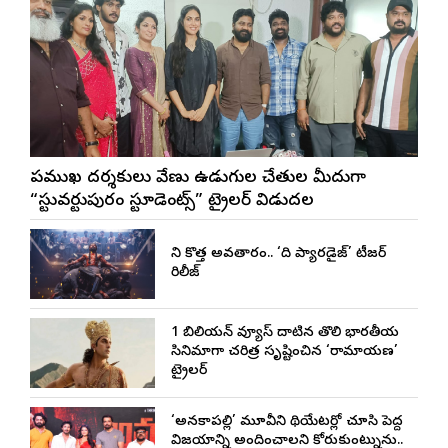
ప్రముఖ దర్శకులు వేణు ఉడుగుల చేతుల మీదుగా
“స్టువర్టుపురం స్టూడెంట్స్” ట్రైలర్ విడుదల
నాని కొత్త అవతారం.. ‘ది ప్యారడైజ్’ టీజర్
రిలీజ్
1 బిలియన్ వ్యూస్ దాటిన తొలి భారతీయ
సినిమాగా చరిత్ర సృష్టించిన ‘రామాయణ’
ట్రైలర్
‘అనకాపల్లి’ మూవీని థియేటర్లో చూసి పెద్ద
విజయాన్ని అందించాలని కోరుకుంటున్నాను..