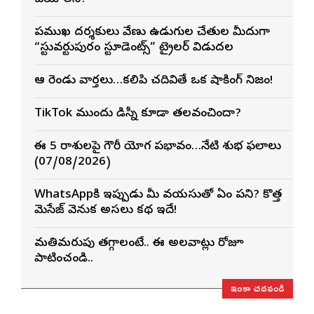
ప్రముఖ దర్శకులు వేణు ఉడుగుల చేతుల మీదుగా
“స్టువర్టుపురం స్టూడెంట్స్” ట్రైలర్ విడుదల
ఆ రెండు వార్తలు…కలిపి చదివితే ఒక షాకింగ్ నిజం!
TikTok ముందు డిస్నీ కూడా తలవంచిందా?
ఈ 5 రాశులపై గౌరీ యోగ ప్రభావం…నేటి శుభ ఫలాలు
(07/08/2026)
WhatsAppకి ఇప్పుడు మీ వయసుతో ఏం పని? కొత్త
మెసేజ్ వెనుక అసలు కథ ఇదే!
మతిమరుపు తగ్గాలంటే.. ఈ అలవాట్లు రోజూ
పాటించండి..
ఇంకా చదవండి