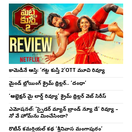
భట్ట
కామెడీనే ఆస్తి: ‘గట్ట కుస్తీ 2’OTT మూవి రివ్యూ
మైండ్ బ్లోయింగ్ క్రైమ్ థ్రిల్లర్.. ‘దంధా’
‘అబ్జెక్ష‌న్ మై లార్డ్ రివ్యూ’ క్రైమ్ థ్రిల్ల‌ర్ వెబ్ సిరీస్
ఎమోష‌న‌ల్‌: ‘స్పైడర్ మ్యాన్ బ్రాండ్ న్యూ డే’ రివ్యూ –
నో వే హోమ్‌ను మించేసిందా?
రొటీన్‌ కమర్షియల్‌ కథ ‘శ్రీనివాస మంగాపురం’