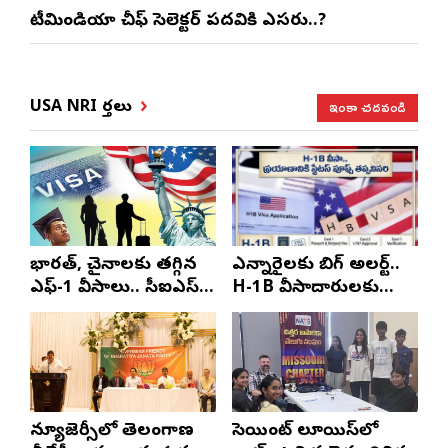
టీమిండియా చీఫ్ సెలెక్టర్ పదవికి ఎసరు..?
ఇంకా చదవండి
USA NRI వార్తలు
భారత్, చైనాలకు తగ్గిన
ఎన్నారైలకు బిగ్ అలర్ట్..
ఎఫ్-1 వీసాలు.. సీఐఎస్
H-1B వీసాదారులకు
నివేదిక..!
ప్రయాణ సమయంలో
స్టేటస్ ప్రూఫ్స్ తప్పనిసరి..!
న్యూజెర్సీలో తెలంగాణ
సెయింట్ లూయిస్‌లో