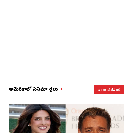
ఇంకా చదవండి
అమెరికాలో సినిమా వార్తలు