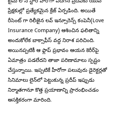
టైమ్ లోనే స్టార్ హీరోగా ఎదిగిన ప్రదీప్‌కు యువ
ప్రేక్షకుల్లో ప్రత్యేకమైన క్రేజ్ ఏర్పడింది. అయితే
రీసెంట్ గా రిలీజైన లవ్ ఇన్సూరెన్స్ కంపెనీ(Love
Insurance Company) ఆశించిన ఫలితాన్ని
అందుకోలేక బాక్సాఫీస్ వద్ద నిరాశ పరిచింది.
అయినప్పటికీ ఆ ఫ్లాప్ ప్రభావం ఆయన కెరీర్‌పై
ఏమాత్రం పడలేదని తాజా పరిణామాలు స్పష్టం
చేస్తున్నాయి. ఇప్పటికే హీరోగా పలువురు డైరెక్ట‌ర్ల‌తో
సినిమాలు లైన్‌లో పెట్టుకున్న ప్రదీప్ ఇప్పుడు
నిర్మాతగానూ కొత్త ప్రయాణాన్ని ప్రారంభించడం
ఆసక్తికరంగా మారింది.