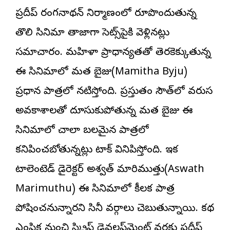
ప్రదీప్ రంగనాథన్ నిర్మాణంలో రూపొందుతున్న
తొలి సినిమా తాజాగా సెట్స్‌పైకి వెళ్లినట్లు
సమాచారం. మహిళా ప్రాధాన్యతతో తెరకెక్కుతున్న
ఈ సినిమాలో మమిత బైజు(Mamitha Byju)
ప్రధాన పాత్రలో నటిస్తోంది. ప్రస్తుతం సౌత్‌లో వరుస
అవకాశాలతో దూసుకుపోతున్న మమిత బైజు ఈ
సినిమాలో చాలా బలమైన పాత్రలో
కనిపించబోతున్నట్లు టాక్ వినిపిస్తోంది. ఇక
టాలెంటెడ్ డైరెక్ట‌ర్ అశ్వత్ మారిముత్తు(Aswath
Marimuthu) ఈ సినిమాలో కీలక పాత్ర
పోషించనున్నారని సినీ వర్గాలు చెబుతున్నాయి. కథ
ఎంపిక నుంచి స్క్రిప్ట్ డెవలప్‌మెంట్ వరకు ప్రదీప్