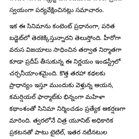
స్వయంగా పర్యవేక్షించినట్లు సమాచారం.
ఇక ఈ సినిమాను కంటెంట్ ప్రధానంగా, పరిమిత
బడ్జెట్‌లో తెరకెక్కిస్తున్నారని తెలుస్తోంది. హీరోగా
వరుస విజయాలు సాధించిన తర్వాత నిర్మాతగా
కూడా ప్రదీప్ తీసుకున్న ఈ నిర్ణయం ఇండస్ట్రీలో
చర్చనీయాంశమైంది. కొత్త తరహా కథలకు
ప్రాధాన్యం ఇస్తూ ముందుకు వెళ్తున్న ఆయన,
కమర్షియల్ ఫార్మాట్‌కు భిన్నంగా మహిళా
కథాంశంతో సినిమా నిర్మించడం ప్రత్యేక ఆకర్షణగా
మారింది. త్వరలోనే చిత్ర యూనిట్ అధికారిక
ప్రకటనతో పాటు టైటిల్, ఇతర నటీనటుల