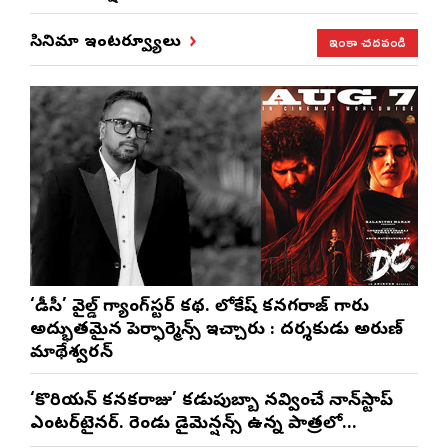
ఇంకా చదవండి
సినిమా ఇంటర్వ్యూలు
‘డీసీ’ వైల్డ్ గ్యాంగ్‌స్టర్ కథ. లోకేష్ కనగరాజ్ గారు
అద్భుతమైన పెర్ఫార్మెన్స్ ఇచ్చారు : దర్శకుడు అరుణ్
మాథేశ్వరన్
‘కొరియన్ కనకరాజు’ కడుపుబ్బా నవ్వించే నాన్‌స్టాప్
ఎంటర్‌టైనర్. రెండు డైమెన్షన్స్ ఉన్న పాత్రలో
నటించడం చాలా సంతృప్తినిచ్చింది : వరుణ్ తేజ్