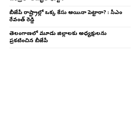
బీజేపీ రాష్ట్రాల్లో ఒక్క కేసు అయినా పెట్టారా? : సీఎం
రేవంత్ రెడ్డి
తెలంగాణలో మూడు జిల్లాలకు అధ్యక్షులను
ప్రకటించిన బీజేపీ