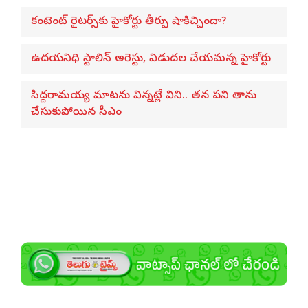
కంటెంట్ రైటర్స్‌కు హైకోర్టు తీర్పు షాకిచ్చిందా?
ఉదయనిధి స్టాలిన్ అరెస్టు, విడుదల చేయమన్న హైకోర్టు
సిద్దరామయ్య మాటను విన్నట్లే విని.. తన పని తాను
చేసుకుపోయిన సీఎం