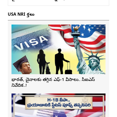
USA NRI వార్తలు
భారత్, చైనాలకు తగ్గిన ఎఫ్-1 వీసాలు.. సీఐఎస్
నివేదిక..!