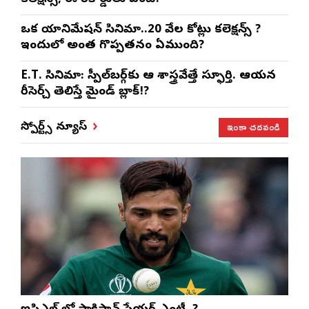
ఒక యానిమేషన్ సినిమా..20 వేల కోట్లు కలెక్షన్స్ ?
ఇందులో అంత గొప్పతనం ఏముంది?
E.T. సినిమా: స్పీల్‌బర్గ్‌కు ఆ శాస్త్రవేత్తే స్ఫూర్తి. ఆయన
రీసెర్చ్ తెలిస్తే మైండ్ బ్లాక్!?
ఇంకా చదవండి
స్పోర్ట్స్ న్యూస్