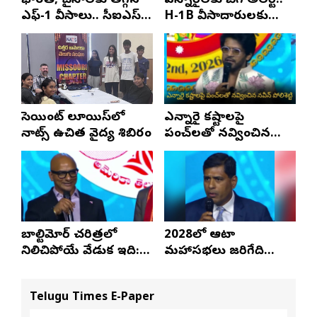
భారత్, చైనాలకు తగ్గిన
ఎన్నారైలకు బిగ్ అలర్ట్..
ఎఫ్-1 వీసాలు.. సీఐఎస్
H-1B వీసాదారులకు
నివేదిక..!
ప్రయాణ సమయంలో
స్టేటస్ ప్రూఫ్స్ తప్పనిసరి..!
సెయింట్ లూయిస్‌లో
ఎన్నారై కష్టాలపై
నాట్స్ ఉచిత వైద్య శిబిరం
పంచ్‌లతో నవ్వించిన
నవీన్ పోలిశెట్టి
బాల్టిమోర్ చరిత్రలో
2028లో ఆటా
నిలిచిపోయే వేడుక ఇది:
మహాసభలు జరిగేది
శ్రీధర్ బానాల
అక్కడే: సతీష్ రెడ్డి
Telugu Times E-Paper