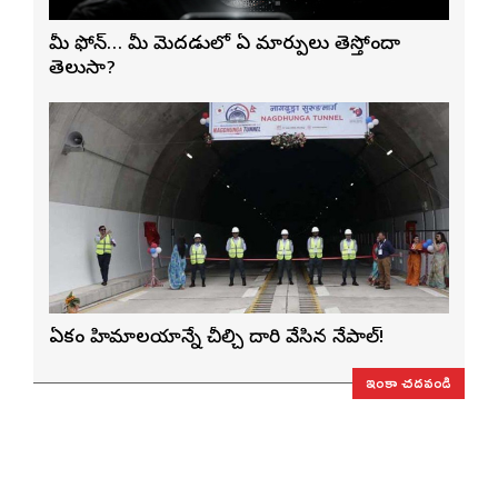
మీ ఫోన్… మీ మెదడులో ఏ మార్పులు తెస్తోందా
తెలుసా?
ఏకంగా హిమాలయాన్నే చీల్చి దారి వేసిన నేపాల్!
ఇంకా చదవండి