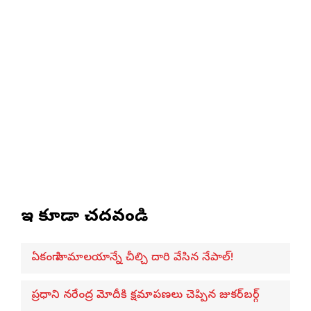
ఇవి కూడా చదవండి
ఏకంగా హిమాలయాన్నే చీల్చి దారి వేసిన నేపాల్!
ప్రధాని నరేంద్ర మోదీకి క్షమాపణలు చెప్పిన జుకర్‌బర్గ్