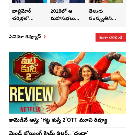
లపై
బాల్టిమోర్
2028లో ఆటా
తెలుగు
పెట
చరిత్రలో
మహాసభలు
సంస్కృతిని
పెట్
వీన్
నిలిచిపోయే
జరిగేది అక్కడే:
ఏకం
వీల
వేడుక ఇది: శ్రీధర్
సతీష్ రెడ్డి
చేస్తున్నారు:
విధా
ఇంకా చదవండి
సినిమా రివ్యూస్
బానాల
అనన్య నాగళ్ల
సభల
సీఎ
భట్ట
కామెడీనే ఆస్తి: ‘గట్ట కుస్తీ 2’OTT మూవి రివ్యూ
మైండ్ బ్లోయింగ్ క్రైమ్ థ్రిల్లర్.. ‘దంధా’