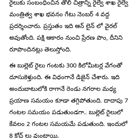
రైలుకు సంబంధించిన తొలి చిత్రాన్ని
రైల్వే
శాఖ రైల్వే
మంత్రిత్వ శాఖ భవనం గేటు నెంబర్ 4 వద్ద
ప్రదర్శించారు. ప్రస్తుతం ఇది ఆన్ లైన్ లో వైరల్
అవుతోంది. పక్షి ఆకారం నుంచి ప్రేరణ పొందే, దీనిని
రూపొందినట్లు తెలుస్తోంది.
ఈ బుల్లెట్ రైలు గంటకు 300 కిలోమీటర్ల వేగంతో
దూసుకెళ్తుంది. ఈ విధంగానే డిజైన్ చేశారు. ఇది
అందుబాటులోకి రాగానే రెండు నగరాల మధ్య
ప్రయాణ సమయం కూడా తగ్గిపోతుంది. దాదాపు 7
గంటల సమయం పడుతుండగా.. బుల్లెట్ రైలులో
కేవలం 2 గంటల సమయమే పడుతుంది. ఇందులో
8 కోచ్ లు వుంటాయి.