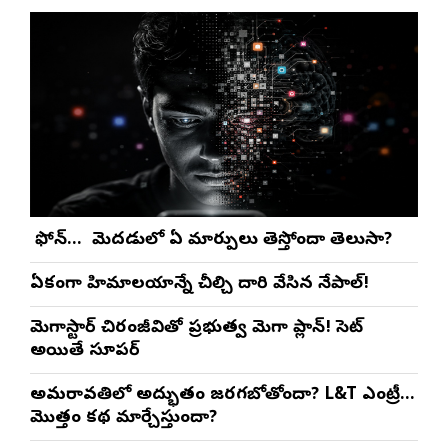
మీ ఫోన్… మీ మెదడులో ఏ మార్పులు తెస్తోందా తెలుసా?
ఏకంగా హిమాలయాన్నే చీల్చి దారి వేసిన నేపాల్!
మెగాస్టార్ చిరంజీవితో ప్రభుత్వ మెగా ప్లాన్! సెట్
అయితే సూపర్
అమరావతిలో అద్భుతం జరగబోతోందా? L&T ఎంట్రీ…
మొత్తం కథ మార్చేస్తుందా?