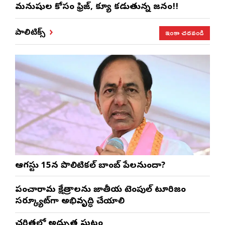
మనుషుల కోసం ఫ్రిజ్, క్యూ కడుతున్న జనం!!
ఇంకా చదవండి
పాలిటిక్స్
ఆగస్టు 15న పొలిటికల్ బాంబ్ పేలనుందా?
పంచారామ క్షేత్రాలను జాతీయ టెంపుల్ టూరిజం
సర్క్యూట్‌గా అభివృద్ధి చేయాలి
చరిత్రలో అద్భుత ఘట్టం