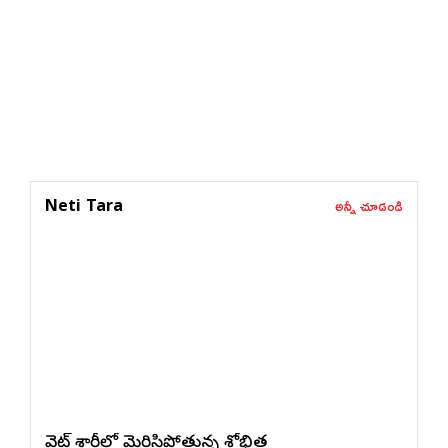
అన్నీ చూడండి
Neti Tara
వైట్ శారీలో మెరిసిపోతున్న శోభిత