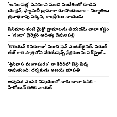
‘అనకాపల్లి’ సినిమాని మంచి సందేశంతో కూడిన
యాక్షన్, ఫ్యామిలీ డ్రామాగా రూపొందించాం – నిర్మాతలు
త్రినాథరావు నక్కిన, కాండ్రేగుల నాయుడు
సినిమాల కంటే మైక్రో డ్రామాలను తీయడమే చాలా కష్టం
– ‘దందా’ డైరెక్ట‌ర్ ఆదిత్య దేవులపల్లి
‘కొరియన్ కనకరాజు’ మంచి ఫన్ ఎంటర్‌టైనర్. వరుణ్
తేజ్ గారి పాత్రలోని వేరియేషన్స్ ప్రేక్షకులను సర్‌ప్రైజ్
చేస్తాయి : దర్శకుడు మేర్లపాక గాంధీ
‘శ్రీనివాస మంగాపురం’ నా కెరీర్‌లో బెస్ట్ ఫిల్మ్
అవుతుంది: దర్శకుడు అజయ్ భూపతి
అవును! ఎంపిక విషయంలో నాకు చాలా ఓపిక –
హీరోయిన్ రితిక నాయక్