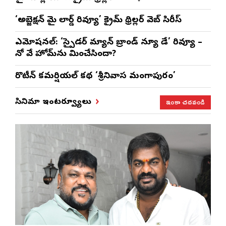
‘అబ్జెక్ష‌న్ మై లార్డ్ రివ్యూ’ క్రైమ్ థ్రిల్ల‌ర్ వెబ్ సిరీస్
ఎమోష‌న‌ల్‌: ‘స్పైడర్ మ్యాన్ బ్రాండ్ న్యూ డే’ రివ్యూ –
నో వే హోమ్‌ను మించేసిందా?
రొటీన్‌ కమర్షియల్‌ కథ ‘శ్రీనివాస మంగాపురం’
ఇంకా చదవండి
సినిమా ఇంటర్వ్యూలు