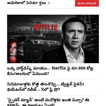
ఇంకా చదవండి
అమెరికాలో సినిమా వార్తలు
ఒక్క హార్డ్‌డిస్క్ మాయం… Netflix పై రూ.900 కోట్ల
కేసు!అందులో ఏముంది?
సినిమావాళ్లకు కొత్త తలనొప్పి… ట్విట్టర్ పైరసీ!
థియేటర్‌లో రిలీజ్… Xలో ఫ్రీ షో?
‘స్పైడర్ మ్యాన్’ అంటే మనోళ్లకు ఇంత పిచ్చా? ఈ
కలెక్షన్స్, ఈ రికార్డులు ఏంటి!