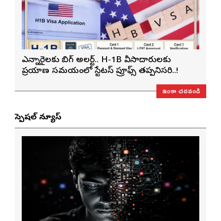
ఎన్నారైలకు బిగ్ అలర్ట్.. H-1B వీసాదారులకు
ప్రయాణ సమయంలో స్టేటస్ ప్రూఫ్స్ తప్పనిసరి..!
ఇంకా చదవండి
స్పెషల్ న్యూస్