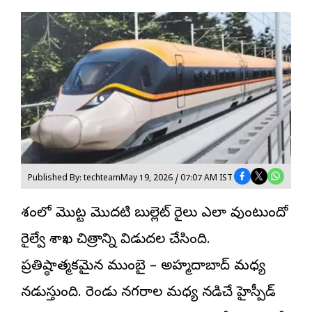
Published By: techteam
May 19, 2026 / 07:07 AM IST
దేశంలో మొట్ట మొదటి బుల్లెట్ రైలు ఎలా వుంటుందో
రైల్వే శాఖ చిత్రాన్ని విడుదల చేసింది.
ప్రతిష్ఠాత్మకమైన ముంబై – అహ్మదాబాద్ మధ్య
నడుస్తుంది. రెండు నగరాల మధ్య నడిచే హైస్పీడ్