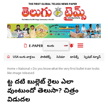
E-PAPER
USA తెలుగు వార్తలు
పాలిటిక్స్
సినిమా
టాపిక్స్
స్పెషల్ న్యూస్
Home
»
National
» Do you know what the very first bullet train looks
like image released
మొట్ట మొదటి బుల్లెట్ రైలు ఎలా
వుంటుందో తెలుసా? చిత్రం
విడుదల