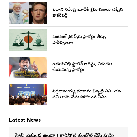
ప్రధాని నరేంద్ర మోదీకి క్షమాపణలు చెప్పిన
జుకర్‌బర్గ్
కంటెంట్ రైటర్స్‌కు హైకోర్టు తీర్పు
షాకిచ్చిందా?
ఉదయనిధి స్టాలిన్ అరెస్టు, విడుదల
చేయమన్న హైకోర్టు
సిద్దరామయ్య మాటను విన్నట్లే విని.. తన
పని తాను చేసుకుపోయిన సీఎం
Latest News
స్ట్రెస్ ఎక్కువగా ఉందా ! కార్టిసోల్ కంట్రోల్ చేసే ఫుడ్స్