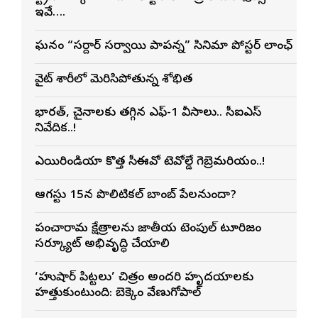
ఇవే….
ఘనంగా “సర్దార్ సర్వాయి పాపన్న” సినిమా పోస్టర్ లాంఛ్
వైట్ శారీలో మెరిసిపోతున్న శోభిత
భారత్, చైనాలకు తగ్గిన ఎఫ్-1 వీసాలు.. సీఐఎస్
నివేదిక..!
ఎయిరిండియా కొత్త సీఈవోగా టెవోల్డే గెబ్రెమరియం..!
ఆగస్టు 15న పొలిటికల్ బాంబ్ పేలనుందా?
పంచారామ క్షేత్రాలను జాతీయ టెంపుల్ టూరిజం
సర్క్యూట్‌గా అభివృద్ధి చేయాలి
‘హుషార్‌ పిట్టలు’ చిత్రం అందరి హృదయాలకు
హత్తుకుంటుంది: బెక్కెం వేణుగోపాల్‌