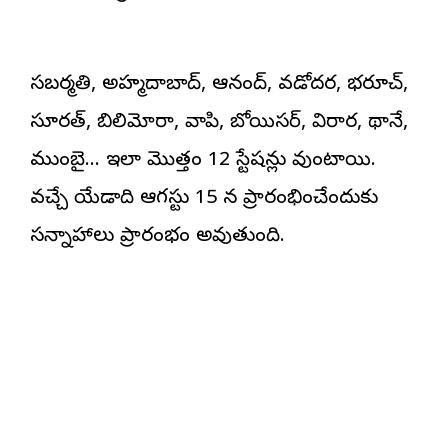
సబర్మతి, అహ్మదాబాద్, ఆనంద్, వడోదర, భరూచ్,
సూరత్, బిలిమోరా, వాపి, బోయిసర్, విరార, థానే,
ముంబై… ఇలా మొత్తం 12 స్టేషన్లు వుంటాయి.
వచ్చే యేడాది ఆగస్టు 15 న ప్రారంభించేందుకు
సన్నాహాలు ప్రారంభం అవుతుంది.