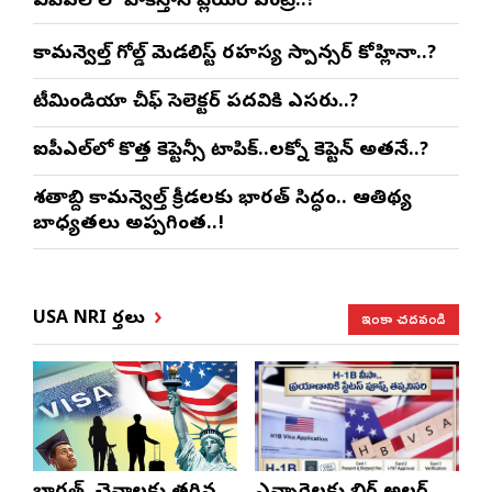
ఐపిఎల్ లో పాకిస్తాన్ ప్లేయర్ ఎంట్రీ..?
కామన్వెల్త్ గోల్డ్ మెడలిస్ట్ రహస్య స్పాన్సర్ కోహ్లినా..?
టీమిండియా చీఫ్ సెలెక్టర్ పదవికి ఎసరు..?
ఐపీఎల్‌లో కొత్త కెప్టెన్సీ టాపిక్..లక్నో కెప్టెన్ అతనే..?
శతాబ్ది కామన్వెల్త్ క్రీడలకు భారత్ సిద్ధం.. ఆతిథ్య
బాధ్యతలు అప్పగింత..!
ఇంకా చదవండి
USA NRI వార్తలు