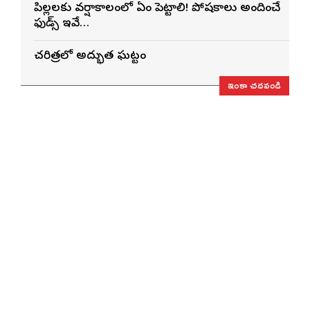
పిల్లలకు వర్షాకాలంలో ఏం పెట్టాలి! పోషకాలు అందించే
ఫుడ్స్ ఇవే…
చరిత్రలో అద్భుత ఘట్టం
ఇంకా చదవండి