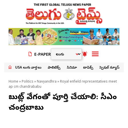
E-PAPER
USA తెలుగు వార్తలు
పాలిటిక్స్
సినిమా
టాపిక్స్
స్పెషల్ న్యూస్
Home
»
Politics
»
Navyandhra
» Royal enfield representatives meet
ap cm chandrababu
బుల్లెట్ వేగంతో పూర్తి చేయాలి: సీఎం
చంద్రబాబు