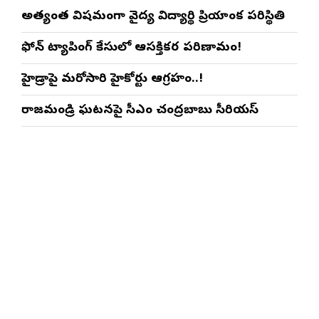
అత్యంత విషమంగా వైద్య విద్యార్థిని ప్రియాంక పరిస్థితి
ఫోన్ ట్యాపింగ్ కేసులో ఆసక్తికర పరిణామం!
హైడ్రాపై మరోసారి హైకోర్టు ఆగ్రహం..!
రాజమండ్రి ఘటనపై సీఎం చంద్రబాబు సీరియస్