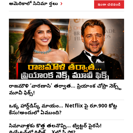
ఇంకా చదవండి
అమెరికాలో సినిమా వార్తలు
రాజమౌళి ‘వారణాసి’ తర్వాత… ప్రియాంక చోప్రా నెక్స్ట్
మూవీ ఫిక్స్!
ఒక్క హార్డ్‌డిస్క్ మాయం… Netflix పై రూ.900 కోట్ల
కేసు!అందులో ఏముంది?
సినిమావాళ్లకు కొత్త తలనొప్పి… ట్విట్టర్ పైరసీ!