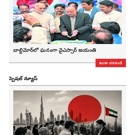
బాల్టిమోర్‌లో ఘనంగా వైఎస్సార్‌ జయంతి
ఇంకా చదవండి
స్పెషల్ న్యూస్