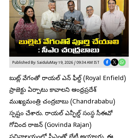
Published By: Saidulu
May 19, 2026 / 09:34 AM IST
బుల్లెట్ వేగంతో రాయల్ ఎన్ ఫీల్డ్ (Royal Enfield)
ప్రాజెక్టు ఏర్పాటు కావాలని ఆంధ్రప్రదేశ్
ముఖ్యమంత్రి చంద్రబాబు (Chandrababu)
స్పష్టం చేశారు. రాయల్ ఎన్ఫీల్డ్ సంస్థ సీఈవో
గోవింద రాజన్ (Govinda Rajan)
సచివాలయంలో సీఎంతో భేటీ అయ్యారు. ఈ