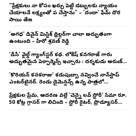
”ప్రేక్షకులు నా కోసం ఖర్చు పెట్టే డబ్బులకు న్యాయం
చేయాలనే లక్ష్యంతో పని చేస్తాను” – ‘దందా’ ఫేమ్ దొర
సాయి తేజ
‘అగధ’ డివైన్ మిస్టిక్ థ్రిల్లర్‌గా చాలా అద్భుతంగా
ఉంటుంది – హీరో శ్రవణ్ రెడ్డి
‘డీసీ’ వైల్డ్ గ్యాంగ్‌స్టర్ కథ. లోకేష్ కనగరాజ్ గారు
అద్భుతమైన పెర్ఫార్మెన్స్ ఇచ్చారు : దర్శకుడు అరుణ్
మాథేశ్వరన్
‘కొరియన్ కనకరాజు’ కడుపుబ్బా నవ్వించే నాన్‌స్టాప్
ఎంటర్‌టైనర్. రెండు డైమెన్షన్స్ ఉన్న పాత్రలో
నటించడం చాలా సంతృప్తినిచ్చింది : వరుణ్ తేజ్
ప్రేక్షకుల ప్రేమ, ఆదరణ వల్లే ‘చెన్నై లవ్ స్టోరీ’ సినిమా రూ.
50 కోట్ల గ్రాసర్ గా నిలిచింది – స్టోరీ రైటర్, ప్రొడ్యూసర్
సాయి రాజేష్