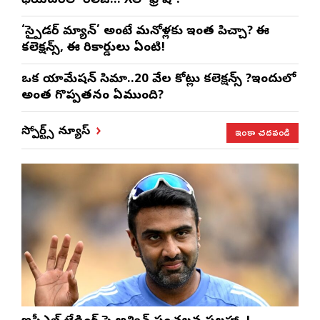
థియేటర్‌లో రిలీజ్… Xలో ఫ్రీ షో?
‘స్పైడర్ మ్యాన్’ అంటే మనోళ్లకు ఇంత పిచ్చా? ఈ
కలెక్షన్స్, ఈ రికార్డులు ఏంటి!
ఒక యానిమేషన్ సినిమా..20 వేల కోట్లు కలెక్షన్స్ ?ఇందులో
అంత గొప్పతనం ఏముంది?
ఇంకా చదవండి
స్పోర్ట్స్ న్యూస్