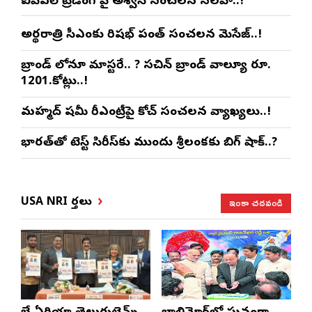
ఐపీఎల్ ట్రేడింగ్ పై అశ్విన్ సంచలన సలహా..!
అర్థరాత్రి సీఎంకు రిషభ్ పంత్ సంచలన మెసేజ్..!
బ్రాండ్ లోనూ మాస్టరే.. ? సచిన్ బ్రాండ్ వాల్యూ రూ.
1201.కోట్లు..!
మహ్మద్ షమీ రీఎంట్రీపై కోచ్ సంచలన వ్యాఖ్యలు..!
భారత్‌తో టెస్ట్ సిరీస్‌కు ముందు శ్రీలంకకు బిగ్ షాక్..?
ఇంకా చదవండి
USA NRI వార్తలు