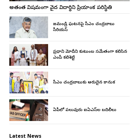
అత్యంత విషమంగా వైద్య విద్యార్థిని ప్రియాంక పరిస్థితి
రాజమండ్రి ఘటనపై సీఎం చంద్రబాబు
సీరియస్
ప్రధాని మోదీని కుటుంబ సమేతంగా కలిసిన
ఎంపీ కలిశెట్టి
సీఎం చంద్రబాబుకు అరుదైన కానుక
ఏపీలో పలువురు ఐఏఎస్‌ల బదిలీలు
Latest News