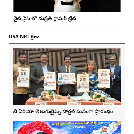
వైట్ డ్రెస్ లో నుస్ర‌త్ గ్లామ‌ర్ ట్రీట్
USA NRI వార్తలు
బే ఏరియా తెలుగుటైమ్స్ పోర్టల్ ఘనంగా ప్రారంభం