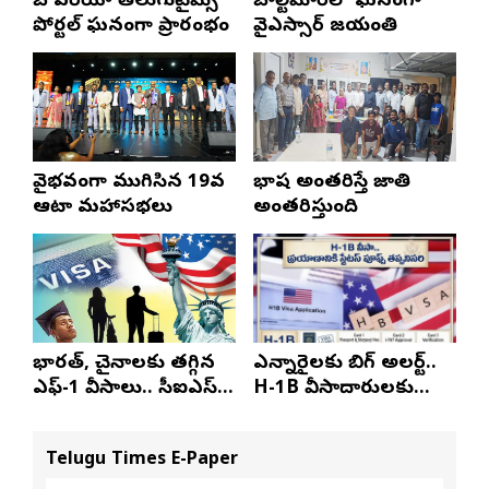
బే ఏరియా తెలుగుటైమ్స్
బాల్టిమోర్‌లో ఘనంగా
పోర్టల్ ఘనంగా ప్రారంభం
వైఎస్సార్‌ జయంతి
వైభవంగా ముగిసిన 19వ
భాష అంతరిస్తే జాతి
ఆటా మహాసభలు
అంతరిస్తుంది
భారత్, చైనాలకు తగ్గిన
ఎన్నారైలకు బిగ్ అలర్ట్..
ఎఫ్-1 వీసాలు.. సీఐఎస్
H-1B వీసాదారులకు
నివేదిక..!
ప్రయాణ సమయంలో
స్టేటస్ ప్రూఫ్స్ తప్పనిసరి..!
Telugu Times E-Paper