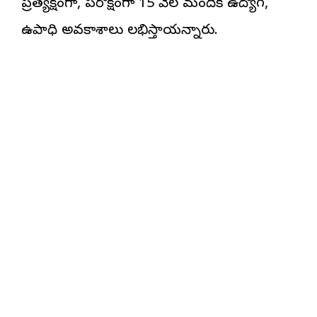
ప్రత్యక్షంగా, పరోక్షంగా 15 వేల మందికి ఉద్యోగ,
ఉపాధి అవకాశాలు లభిస్తాయన్నారు.