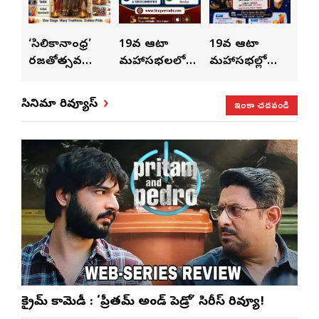
ుంచి
‘సిలికానాంధ్ర’
19వ ఆటా
19వ ఆటా
19
రజతోత్సవ
మహాసభలలో
మహాసభల్లో
మహా
సంబరాలు…
సతీశ్
మహిళల కోసం
‘వి
కుంభ హారతి
రామసహాయం
ప్రత్యేకంగా
పరి
ఇంకా చదవండి
సినిమా రివ్యూస్
ప్రత్యేకం
రెడ్డి ప్రత్యేక లైవ్
‘ఉమెన్స్ ఫోరమ్’
కార
ళా’
షో
వేడుకలు
క్రైమ్ కామెడీ : ‘ప్రీతమ్ అండ్ పెడ్రో’ సిరీస్ రివ్యూ!