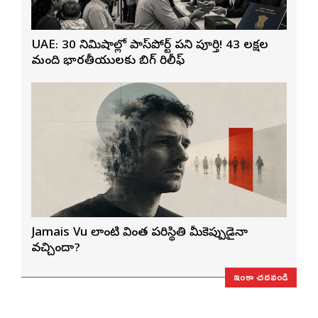
UAE: 30 నిమిషాల్లో పాస్‌పోర్ట్ పని పూర్తి! 43 లక్షల
మంది భారతీయులకు బిగ్ రిలీఫ్
Jamais Vu లాంటి వింత పరిస్థితి మీకెప్పుడైనా
వచ్చిందా?
ఇంకా చదవండి