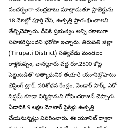
సందర్భంగా చంద్రబాబు మాట్లాడుతూ ప్రాజెక్టును
18 నెలల్లో పూర్తి చేసి, ఉత్పత్తి ప్రారంభించాలని
తేల్చిచెప్పారు. దీనికి ప్రభుత్వం అన్ని రకాలుగా
సహకరిస్తుందని భరోసా ఇచ్చారు. తిరుపతి జిల్లా
(Tirupati District) సత్యవేడు మండలం
రాళ్లకుప్పం, వానల్లూరు వద్ద రూ.2500 కోట్ల
పెట్టుబడితో అత్యాధునిక తయారీ యూనిట్తోపాటు
టెస్టింగ్ ట్రాక్, పరిశోధన కేంద్రం, వెండార్ పార్క్ ఎకో
సిస్టమ్ కూడా నిర్మిస్తామని గోవిందరాజన్ చెప్పారు.
ఏడాదికి 9 లక్షల మోటార్ సైకిళ్లు ఉత్పత్తి
చేయనున్నట్లు వివరించారు. ఈ యూనిట్ ద్వారా