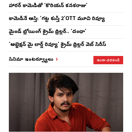
హారర్ కామెడీతో ‘కొరియన్ కనకరాజు’
కామెడీనే ఆస్తి: ‘గట్ట కుస్తీ 2’OTT మూవి రివ్యూ
మైండ్ బ్లోయింగ్ క్రైమ్ థ్రిల్లర్.. ‘దంధా’
‘అబ్జెక్ష‌న్ మై లార్డ్ రివ్యూ’ క్రైమ్ థ్రిల్ల‌ర్ వెబ్ సిరీస్
ఇంకా చదవండి
సినిమా ఇంటర్వ్యూలు