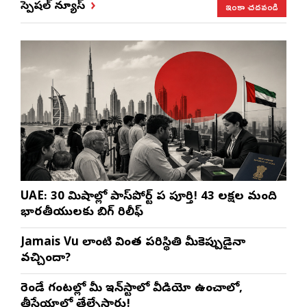
ఇంకా చదవండి
స్పెషల్ న్యూస్
UAE: 30 నిమిషాల్లో పాస్‌పోర్ట్ పని పూర్తి! 43 లక్షల మంది
భారతీయులకు బిగ్ రిలీఫ్
Jamais Vu లాంటి వింత పరిస్థితి మీకెప్పుడైనా
వచ్చిందా?
రెండే గంటల్లో మీ ఇన్‌స్టాలో వీడియో ఉంచాలో,
తీసేయాలో తేల్చేస్తారు!