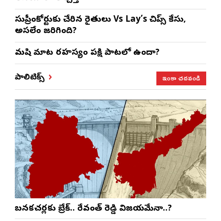
సుప్రీంకోర్టుకు చేరిన రైతులు Vs Lay’s చిప్స్‌ కేసు,
అసలేం జరిగింది?
మనిషి మాట రహస్యం పక్షి పాటలో ఉందా?
ఇంకా చదవండి
పాలిటిక్స్
బనకచర్లకు బ్రేక్.. రేవంత్ రెడ్డి విజయమేనా..?