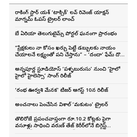
రాకింగ్ స్టార్ యశ్ ‘టాక్సిక్’ లవ్ రివెంజ్ యాక్షన్
మాగ్నమ్ ఓపస్‌ ట్రైలర్ లాంచ్
బే ఏరియా తెలుగుటైమ్స్ పోర్టల్ ఘనంగా ప్రారంభం
”ప్రేక్షకులు నా కోసం ఖర్చు పెట్టే డబ్బులకు న్యాయం
చేయాలనే లక్ష్యంతో పని చేస్తాను” – ‘దందా’ ఫేమ్ దొర
సాయి తేజ
అన్నపూర్ణ స్టూడియోస్ ‘పళ్ళబురుసు’ నుంచి ‘హైలో
హైలో హైలెస్సా’ సాంగ్ రిలీజ్
‘రంభ ఊర్వశి మేనక’ టీజర్ ఆగస్ట్ 10న రిలీజ్
అంచనాలు పెంచేసిన విశాల్ ‘మకుటం’ ట్రైలర్
తొలిరోజే ప్రపంచవ్యాప్తంగా రూ.10.2 కోట్లకు పైగా
వసూళ్లు సాధించి వరుణ్ తేజ్ కెరీర్‌లోనే బిగ్గెస్ట్
ఓపెనింగ్‌గా నిలిచిన ‘కొరియన్ కనకరాజు’