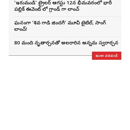
‘ఇరుముడి’ ట్రైలర్ ఆగస్టు 12న భీమవరంలో భారీ
పబ్లిక్ ఈవెంట్ లో గ్రాండ్ గా లాంచ్
ఘనంగా ‘శివ గాడి జింద‌గీ’ మూవీ టైటిల్, సాంగ్
లాంచ్!
80 మంది నృత్యార్చనతో అలరారిన అన్నమ స్వరార్చన
ఇంకా చదవండి