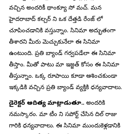
వచ్చిన అందరికీ థాంక్యూ సో మచ్. మన
హైదరాబాద్ కల్చర్ ని ఒక దేత్తడి రేంజ్ లో
చూపించడానికి వస్తున్నాం. సినిమా అద్భుతంగా
తీశారని మీరు మెచ్చుకునేలా ఈ సినిమా
ఉంటుంది. ప్రతి బ్యాండ్ గర్వపడేలా ఈ సినిమా
తీస్తాం. మీతో పాటు మా ఇజ్జత్ కోసం ఈ సినిమా
తీస్తున్నాం. ఒక్క రూపాయి కూడా ఆశించకుండా
ఇక్కడికి వచ్చిన ప్రతి బ్యాండ్ వ్యక్తికి ధన్యవాదాలు.
డైరెక్టర్ ఆదిత్య మాట్లాడుతూ..
అందరికి
నమస్కారం. మా టీం ని సపోర్ట్ చేసిన దిల్ రాజు
గారికి ధన్యవాదాలు. ఈ సినిమా ముందుకెళ్లడానికి