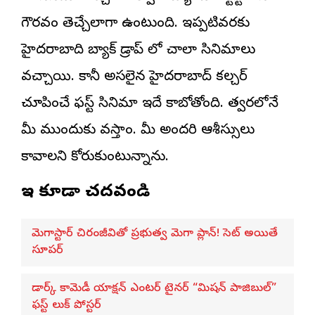
గౌరవం తెచ్చేలాగా ఉంటుంది. ఇప్పటివరకు
హైదరాబాది బ్యాక్ డ్రాప్ లో చాలా సినిమాలు
వచ్చాయి. కానీ అసలైన హైదరాబాద్ కల్చర్
చూపించే ఫస్ట్ సినిమా ఇదే కాబోతోంది. త్వరలోనే
మీ ముందుకు వస్తాం. మీ అందరి ఆశీస్సులు
కావాలని కోరుకుంటున్నాను.
ఇవి కూడా చదవండి
మెగాస్టార్ చిరంజీవితో ప్రభుత్వ మెగా ప్లాన్! సెట్ అయితే
సూపర్
డార్క్ కామెడీ యాక్షన్ ఎంటర్ టైనర్ “మిషన్ పాజిబుల్”
ఫస్ట్ లుక్ పోస్టర్