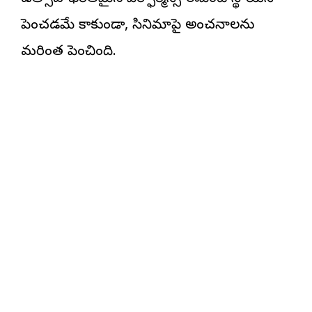
పెంచడమే కాకుండా, సినిమాపై అంచనాలను
మరింత పెంచింది.