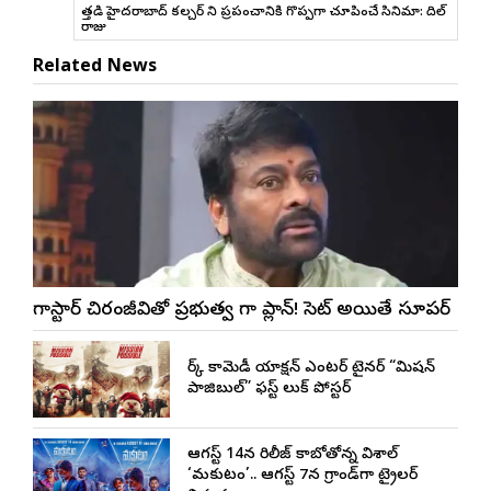
దేత్తడి హైదరాబాద్ కల్చర్ ని ప్రపంచానికి గొప్పగా చూపించే సినిమా: దిల్
రాజు
Related News
మెగాస్టార్ చిరంజీవితో ప్రభుత్వ మెగా ప్లాన్! సెట్ అయితే సూపర్
డార్క్ కామెడీ యాక్షన్ ఎంటర్ టైనర్ “మిషన్
పాజిబుల్” ఫస్ట్ లుక్ పోస్టర్
ఆగస్ట్ 14న రిలీజ్ కాబోతోన్న విశాల్
‘మకుటం’.. ఆగస్ట్ 7న గ్రాండ్‌గా ట్రైలర్