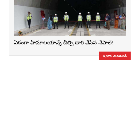
ఏకంగా హిమాలయాన్నే చీల్చి దారి వేసిన నేపాల్!
ఇంకా చదవండి