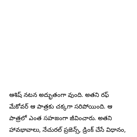
ఆశిష్ నటన అద్భుతంగా వుంది. అతని రఫ్
మేకోవర్ ఆ పాత్రకు చక్కగా సరిపోయింది. ఆ
పాత్రలో ఎంత సహజంగా జీవించారు. అతని
హావభావాలు, నేచురల్ ప్రజెన్స్, డ్రింక్ చేసే విధానం,