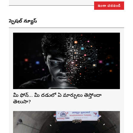
ఇంకా చదవండి
స్పెషల్ న్యూస్
మీ ఫోన్… మీ మెదడులో ఏ మార్పులు తెస్తోందా
తెలుసా?