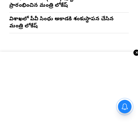
ప్రారంభించిన మంత్రి లోకేష్
విశాఖలో పీవీ సింధు అకాడమీకి శంకుస్థాపన చేసిన
మంత్రి లోకేష్