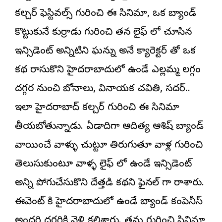
కల్చర్ ఫెస్టివల్స్ గురించి ఈ సినిమా, ఒక బ్యాండ్
కొట్టుకునే కుర్రాడు గురించి తన లైఫ్ లో చూసిన
ఇన్సిడెంట్ అన్నిటిని ఘన్ను అనే క్యారెక్టర్ తో ఒక
కథ రాసుకొని హైదరాబాదులో ఉండే ఎల్లమ్మ లగ్గం
దగ్గర నుంచి బోనాలు, వినాయక చవితి, సదర్..
ఇలా హైదరాబాద్ కల్చర్ గురించి ఈ సినిమా
తీయబోతున్నాడు. ఏడాదిగా ఆదిత్య ఆశిష్ బ్యాండ్
వాయించే వాళ్ళు చుట్టూ తిరుగుతూ వాళ్ల గురించి
తెలుసుకుంటూ వాళ్ళ లైఫ్ లో ఉండే ఇన్సిడెంట్
అన్ని పోగుచేసుకొని దేత్తడి కథని ఫైనల్ గా రాశారు.
ఈవెంట్ కి హైదరాబాదులో ఉండే బ్యాండ్ కంపెనీస్
అందరి దగ్గరికి వెళ్లి కలిశారు. తమ గురించి సినిమా