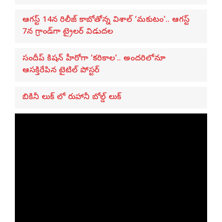
ఆగస్ట్ 14న రిలీజ్ కాబోతోన్న విశాల్ ‘మకుటం’.. ఆగస్ట్
7న గ్రాండ్‌గా ట్రైలర్ విడుదల
సందీప్ కిషన్ హీరోగా ‘కరికాల’.. అందరిలోనూ
ఆసక్తిరేపిన టైటిల్ పోస్టర్
బికినీ లుక్ లో రుహానీ బోల్డ్ లుక్