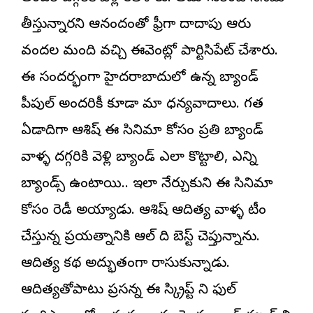
తీస్తున్నారని ఆనందంతో ఫ్రీగా దాదాపు ఆరు
వందల మంది వచ్చి ఈవెంట్లో పార్టిసిపేట్ చేశారు.
ఈ సందర్భంగా హైదరాబాదులో ఉన్న బ్యాండ్
పీపుల్ అందరికీ కూడా మా ధన్యవాదాలు. గత
ఏడాదిగా ఆశిష్ ఈ సినిమా కోసం ప్రతి బ్యాండ్
వాళ్ళ దగ్గరికి వెళ్లి బ్యాండ్ ఎలా కొట్టాలి, ఎన్ని
బ్యాండ్స్ ఉంటాయి.. ఇలా నేర్చుకుని ఈ సినిమా
కోసం రెడీ అయ్యాడు. ఆశిష్ ఆదిత్య వాళ్ళ టీం
చేస్తున్న ప్రయత్నానికి ఆల్ ది బెస్ట్ చెప్తున్నాను.
ఆదిత్య కథ అద్భుతంగా రాసుకున్నాడు.
ఆదిత్యతోపాటు ప్రసన్న ఈ స్క్రిప్ట్ ని ఫుల్