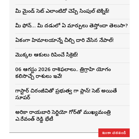
మీ మైండ్ సెట్ ఎలాంటిదో చెప్పే సింపుల్ టెక్నిక్!
మీ ఫోన్… మీ మెదడులో ఏ మార్పులు తెస్తోందా తెలుసా?
ఏకంగా హిమాలయాన్నే చీల్చి దారి వేసిన నేపాల్!
మొక్కల ఆకులు మెరిపించే సీక్రెట్!
06 ఆగస్టు 2026 రాశిఫలాలు.. త్రిగ్రాహి యోగం
కలిసొచ్చే రాశులు ఇవే!
మెగాస్టార్ చిరంజీవితో ప్రభుత్వ మెగా ప్లాన్! సెట్ అయితే
సూపర్
అమెరికా రాయబారి సెర్జియో గోర్‌తో ముఖ్యమంత్రి
ఎ.రేవంత్ రెడ్డి భేటీ
ఇంకా చదవండి