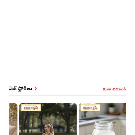
ఇంకా చదవండి
వెబ్ స్టోరీలు