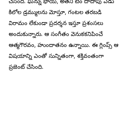
చేసింది. ఘన్ను భాయ్, అతని టీం దాదాపు ఏడు
కిలోల డ్రమ్ములను మోస్తూ, గంటల తరబడి
విరామం లేకుండా ప్రదర్శన ఇస్తూ ప్రశంసలు
అందుకున్నారు. ఆ సంగీతం వెనుకకనిపించే
ఆత్మగౌరవం, హుందాతనం ఉన్నాయి. ఈ గ్లింప్స్ ఆ
విషయాన్ని ఎంతో సున్నితంగా, శక్తివంతంగా
ప్రజెంట్ చేసింది.