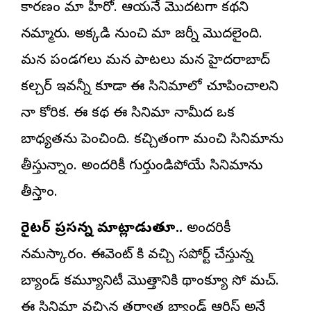
కారణం మా హీరో. ఆయనే మొదటగా కథని
నమ్మారు. అక్కడి నుంచి మా జర్నీ మొదలైంది.
మన పండగలు మన పాటలు మన హైదరాబాద్
కల్చర్ ఇవన్నీ కూడా ఈ సినిమాలో చూపించాలని
నా కోరిక. ఈ కథ ఈ సినిమా నామీద ఒక
బాధ్యతను పెంచింది. కచ్చితంగా మంచి సినిమాను
తీస్తున్నాం. అందరికీ గుర్తుండిపోయే సినిమాను
తీస్తాం.
రైటర్ ప్రసన్న మాట్లాడుతూ..
అందరికీ
నమస్కారం. ఈవెంట్ కి వచ్చి సపోర్ట్ చేస్తున్న
బ్యాండ్ కమ్యూనిటీ మొత్తానికి థాంక్యూ సో మచ్.
ఈ సినిమా వచ్చిన తర్వాత బ్యాండ్ ఆర్టిస్ట్ అనే