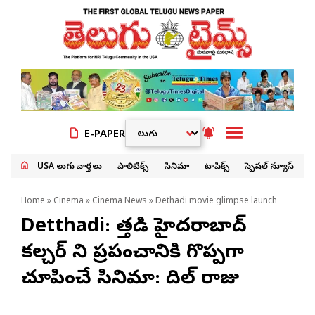
E-PAPER
USA తెలుగు వార్తలు
పాలిటిక్స్
సినిమా
టాపిక్స్
స్పెషల్ న్యూస్
Home
»
Cinema
»
Cinema News
» Dethadi movie glimpse launch
Detthadi: దేత్తడి హైదరాబాద్
కల్చర్ ని ప్రపంచానికి గొప్పగా
చూపించే సినిమా: దిల్ రాజు