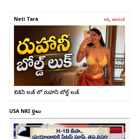
అన్నీ చూడండి
Neti Tara
బికినీ లుక్ లో రుహానీ బోల్డ్ లుక్
USA NRI వార్తలు