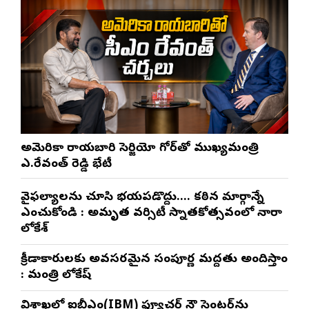
అమెరికా రాయబారి సెర్జియో గోర్‌తో ముఖ్యమంత్రి
ఎ.రేవంత్ రెడ్డి భేటీ
వైఫల్యాలను చూసి భయపడొద్దు…. కఠిన మార్గాన్నే
ఎంచుకోండి : అమృత వర్సిటీ స్నాతకోత్సవంలో నారా
లోకేశ్
క్రీడాకారులకు అవసరమైన సంపూర్ణ మద్దతు అందిస్తాం
: మంత్రి లోకేష్
విశాఖలో ఐబీఎం(IBM) ఫ్యూచర్ నౌ సెంటర్‌ను