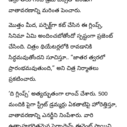
ఉర్రూతలూగించే డ్రమ్ బీట్స్‌తో పండుగ
వాతావరణాన్ని మరింత పెంచారు.
మొత్తం మీద, పర్ఫెక్ట్‌గా కట్ చేసిన ఈ గ్లింప్స్,
సినిమా ఏమి అందించబోతోందో స్పష్టంగా ప్రజెంట్
చేసింది. చిత్రం థియేటర్లలోకి రావడానికి
సిద్ధమవుతోందని సూచిస్తూ.. “జాతర త్వరలో
ప్రారంభమవుతుంది,” అని చిత్ర నిర్మాతలు
ప్రకటించారు.
‘ది గ్లింప్స్’ అత్యద్భుతంగా లాంచ్ చేశారు. 500
మందికి పైగా స్ట్రీట్ డ్రమ్మర్లు ఏకతాటిపై హోరెత్తిస్తూ,
వాతావరణాన్ని ఎనర్జీని నింపేశారు. వారి
ఉత్సాహభరితమైన పెర్ఫార్మెన్స్ ఈవెంట్ స్థాయిని