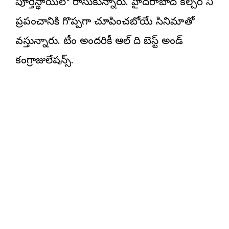
పూర్తిస్థాయిలో రాసుకున్నారు. హైదరాబాద్ కల్చర్ ని
ప్రపంచానికి గొప్పగా చూపించబోయే సినిమాతో
వస్తున్నారు. టీం అందరికీ ఆల్ ది బెస్ట్ అండ్
కంగ్రాజులేషన్స్.