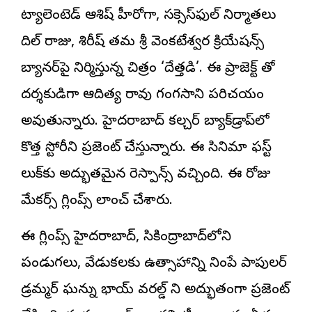
ట్యాలెంటెడ్ ఆశిష్ హీరోగా, సక్సెస్‌ఫుల్ నిర్మాతలు
దిల్ రాజు
, శిరీష్ తమ శ్రీ వెంకటేశ్వర క్రియేషన్స్
బ్యానర్‌పై నిర్మిస్తున్న చిత్రం ‘దేత్తడి’. ఈ ప్రాజెక్ట్‌ తో
దర్శకుడిగా ఆదిత్య రావు గంగసాని పరిచయం
అవుతున్నారు. హైదరాబాద్ కల్చర్ బ్యాక్‌డ్రాప్‌లో
కొత్త స్టోరీని ప్రజెంట్ చేస్తున్నారు. ఈ సినిమా ఫస్ట్
లుక్‌కు అద్భుతమైన రెస్పాన్స్ వచ్చింది. ఈ రోజు
మేకర్స్ గ్లింప్స్ లాంచ్ చేశారు.
ఈ గ్లింప్స్ హైదరాబాద్, సికింద్రాబాద్‌లోని
పండుగలు, వేడుకలకు ఉత్సాహాన్ని నింపే పాపులర్
డ్రమ్మర్ ఘన్ను భాయ్ వరల్డ్ ని అద్భుతంగా ప్రజెంట్