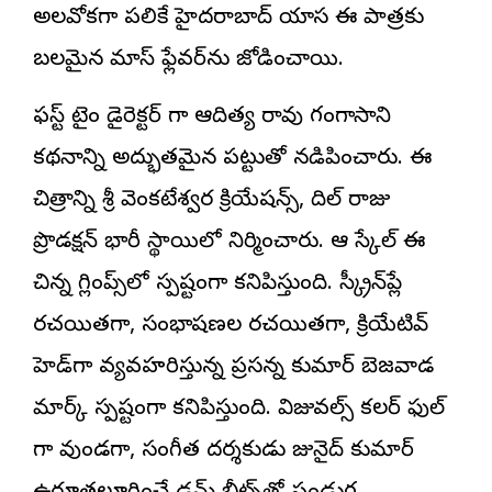
అలవోకగా పలికే హైదరాబాద్ యాస ఈ పాత్రకు
బలమైన మాస్ ఫ్లేవర్‌ను జోడించాయి.
ఫస్ట్ టైం డైరెక్టర్ గా ఆదిత్య రావు గంగాసాని
కథనాన్ని అద్భుతమైన పట్టుతో నడిపించారు. ఈ
చిత్రాన్ని శ్రీ వెంకటేశ్వర క్రియేషన్స్, దిల్ రాజు
ప్రొడక్షన్ భారీ స్థాయిలో నిర్మించారు. ఆ స్కేల్ ఈ
చిన్న గ్లింప్స్‌లో స్పష్టంగా కనిపిస్తుంది. స్క్రీన్‌ప్లే
రచయితగా, సంభాషణల రచయితగా, క్రియేటివ్
హెడ్‌గా వ్యవహరిస్తున్న ప్రసన్న కుమార్ బెజవాడ
మార్క్ స్పష్టంగా కనిపిస్తుంది. విజువల్స్ కలర్ ఫుల్
గా వుండగా, సంగీత దర్శకుడు జునైద్ కుమార్