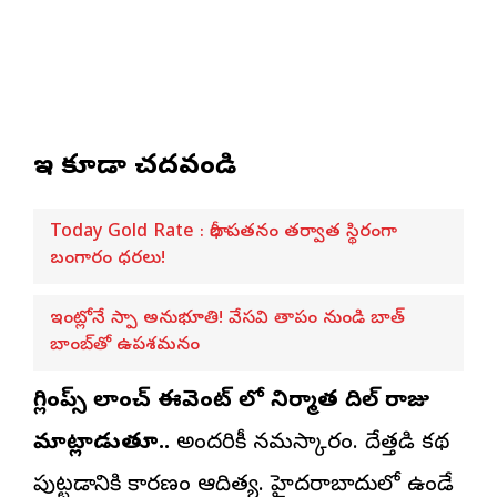
ఇవి కూడా చదవండి
Today Gold Rate : భారీ పతనం తర్వాత స్థిరంగా
బంగారం ధరలు!
ఇంట్లోనే స్పా అనుభూతి! వేసవి తాపం నుండి బాత్
బాంబ్‌తో ఉపశమనం
గ్లింప్స్ లాంచ్ ఈవెంట్ లో నిర్మాత దిల్ రాజు
మాట్లాడుతూ..
అందరికీ నమస్కారం. దేత్తడి కథ
పుట్టడానికి కారణం ఆదిత్య. హైదరాబాదులో ఉండే