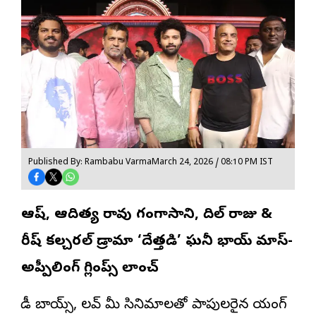
Published By: Rambabu Varma
March 24, 2026 / 08:10 PM IST
ఆశిష్, ఆదిత్య రావు గంగాసాని, దిల్‌ రాజు &
శిరీష్ కల్చరల్ డ్రామా ‘దేత్తడి’ ఘనీ భాయ్ మాస్-
అప్పీలింగ్ గ్లింప్స్ లాంచ్
రౌడీ బాయ్స్, లవ్ మీ సినిమాలతో పాపులరైన యంగ్