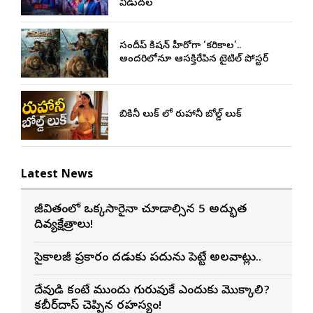
విడుదల
సందీప్ కిషన్ హీరోగా ‘కరికాల’..
అందరిలోనూ ఆసక్తిరేపిన టైటిల్ పోస్టర్
బికినీ లుక్ లో రుహానీ బోల్డ్ లుక్
Latest News
జీవితంలో ఒక్కసారైనా చూడాల్సిన 5 అద్భుత
దివ్యక్షేత్రాలు!
సైకాలజీ ప్రకారం మెదడుకు పదును పెట్టే అలవాట్లు..
దేవుడి కంటే ముందు గురువుకే ఎందుకు మొక్కాలి?
కబీర్‌దాస్ చెప్పిన రహస్యం!