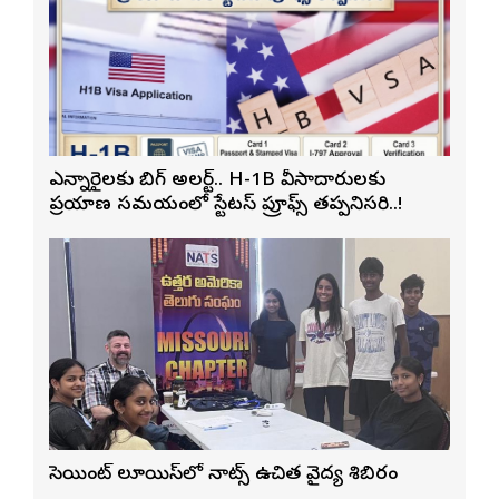
ఎన్నారైలకు బిగ్ అలర్ట్.. H-1B వీసాదారులకు
ప్రయాణ సమయంలో స్టేటస్ ప్రూఫ్స్ తప్పనిసరి..!
సెయింట్ లూయిస్‌లో నాట్స్ ఉచిత వైద్య శిబిరం