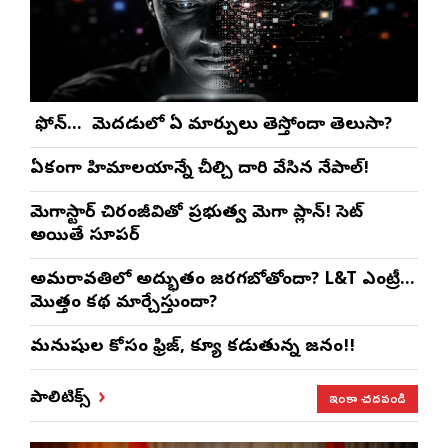
మీ ఫోన్… మీ మెదడులో ఏ మార్పులు తెస్తోందా తెలుసా?
ఏకంగా హిమాలయాన్నే చీల్చి దారి వేసిన నేపాల్!
మెగాస్టార్ చిరంజీవితో ప్రభుత్వ మెగా ప్లాన్! సెట్
అయితే సూపర్
అమరావతిలో అద్భుతం జరగబోతోందా? L&T ఎంట్రీ…
మొత్తం కథ మార్చేస్తుందా?
మనుషుల కోసం ఫ్రిజ్, క్యూ కడుతున్న జనం!!
ఇంకా చదవండి
పాలిటిక్స్