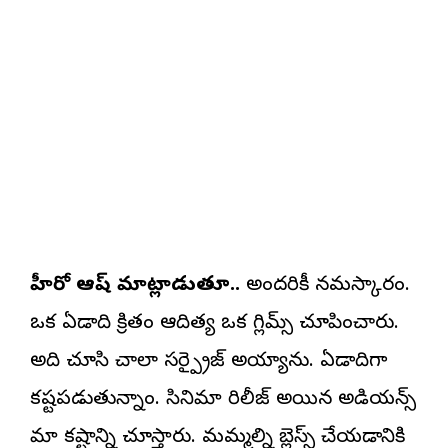
హీరో ఆశిష్ మాట్లాడుతూ..
అందరికీ నమస్కారం.
ఒక ఏడాది క్రితం ఆదిత్య ఒక గ్లిమ్స్ చూపించారు.
అది చూసి చాలా సర్ప్రైజ్ అయ్యాను. ఏడాదిగా
కష్టపడుతున్నాం. సినిమా రిలీజ్ అయిన అడియన్స్
మా కష్టాన్ని చూస్తారు. మమ్మల్ని బ్లెస్స్ చేయడానికి