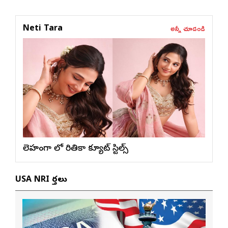
అన్నీ చూడండి
Neti Tara
లెహంగా లో రితికా క్యూట్ స్టిల్స్
USA NRI వార్తలు