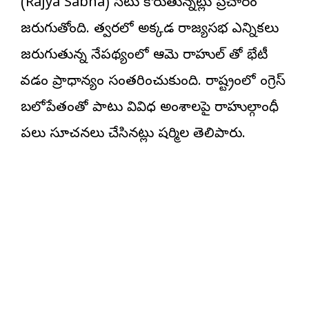
(Rajya Sabha) సీటు కోరుతున్నట్లు ప్రచారం
జరుగుతోంది. త్వరలో అక్కడ రాజ్యసభ ఎన్నికలు
జరుగుతున్న నేపథ్యంలో ఆమె రాహుల్ తో భేటీ
కావడం ప్రాధాన్యం సంతరించుకుంది. రాష్ట్రంలో కాంగ్రెస్
బలోపేతంతో పాటు వివిధ అంశాలపై రాహుల్గాంధీ
పలు సూచనలు చేసినట్లు షర్మిల తెలిపారు.