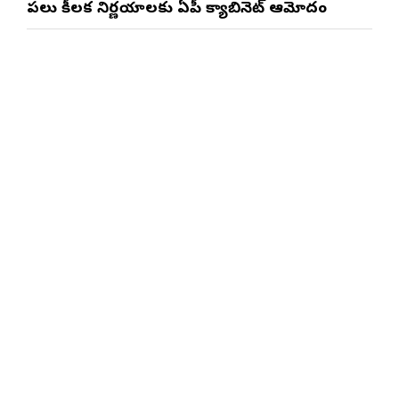
పలు కీలక నిర్ణయాలకు ఏపీ క్యాబినెట్ ఆమోదం