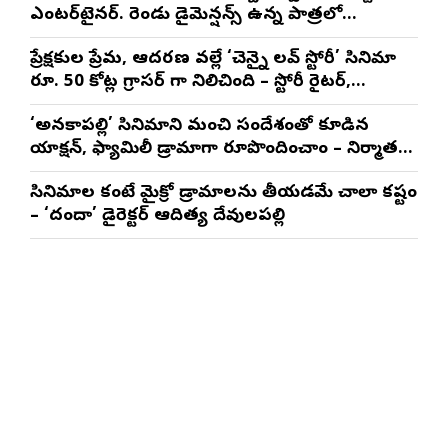
ఎంటర్‌టైనర్. రెండు డైమెన్షన్స్ ఉన్న పాత్రలో
నటించడం చాలా సంతృప్తినిచ్చింది : వరుణ్ తేజ్
ప్రేక్షకుల ప్రేమ, ఆదరణ వల్లే ‘చెన్నై లవ్ స్టోరీ’ సినిమా
రూ. 50 కోట్ల గ్రాసర్ గా నిలిచింది – స్టోరీ రైటర్,
ప్రొడ్యూసర్ సాయి రాజేష్
‘అనకాపల్లి’ సినిమాని మంచి సందేశంతో కూడిన
యాక్షన్, ఫ్యామిలీ డ్రామాగా రూపొందించాం – నిర్మాతలు
త్రినాథరావు నక్కిన, కాండ్రేగుల నాయుడు
సినిమాల కంటే మైక్రో డ్రామాలను తీయడమే చాలా కష్టం
– ‘దందా’ డైరెక్ట‌ర్ ఆదిత్య దేవులపల్లి