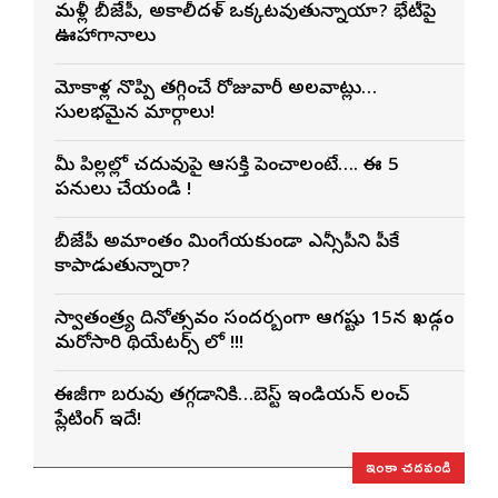
మళ్లీ బీజేపీ, అకాలీదళ్ ఒక్కటవుతున్నాయా? భేటీపై
ఊహాగానాలు
మోకాళ్ల నొప్పి తగ్గించే రోజువారీ అలవాట్లు…
సులభమైన మార్గాలు!
మీ పిల్లల్లో చదువుపై ఆసక్తి పెంచాలంటే…. ఈ 5
పనులు చేయండి !
బీజేపీ అమాంతం మింగేయకుండా ఎన్సీపీని పీకే
కాపాడుతున్నారా?
స్వాతంత్ర్య దినోత్సవం సందర్బంగా ఆగష్టు 15న ఖడ్గం
మరోసారి థియేటర్స్ లో !!!
ఈజీగా బరువు తగ్గడానికి…బెస్ట్ ఇండియన్ లంచ్
ప్లేటింగ్ ఇదే!
ఇంకా చదవండి