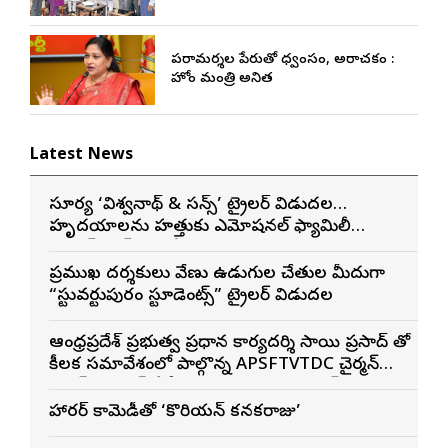
పరామర్శల పేరుతో విధ్వంసం, అరాచకం :
హోం మంత్రి అనిత
Latest News
సూర్య ‘విశ్వనాథ్ & సన్స్’ ట్రైలర్ విడుదల…
హృదయాలను హత్తుకునే ఎమోషనల్ ఫ్యామిలీ
ఎంటర్‌టైనర్‌గా భారీ అంచనాలు
ప్రముఖ దర్శకులు వేణు ఉడుగుల చేతుల మీదుగా
“స్టువర్టుపురం స్టూడెంట్స్” ట్రైలర్ విడుదల
ఆంధ్రప్రదేశ్ ప్రభుత్వ ప్రధాన కార్యదర్శి సాయి ప్రసాద్ తో
కీలక సమావేశంలో పాల్గొన్న APSFTVTDC చైర్మన్
భరత్ భూషణ్, ఏపీ ఎఫ్డిసి ఎండి విశ్వనాథన్, పలు
శాఖల అధికారులు
హారర్ కామెడీతో ‘కొరియన్ కనకరాజు’