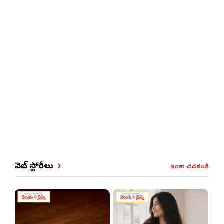
ఇంకా చదవండి
వెబ్ స్టోరీలు