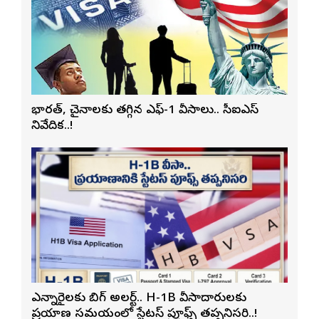
భారత్, చైనాలకు తగ్గిన ఎఫ్-1 వీసాలు.. సీఐఎస్
నివేదిక..!
ఎన్నారైలకు బిగ్ అలర్ట్.. H-1B వీసాదారులకు
ప్రయాణ సమయంలో స్టేటస్ ప్రూఫ్స్ తప్పనిసరి..!