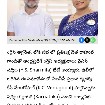
Published By: Saidulu
May 30, 2026 / 10:55 AM IST
కాంగ్రెస్ అగ్రనేత, లోక్ సభ లో ప్రతిపక్ష నేత రాహుల్
గాంధీతో ఆంధ్రప్రదేశ్ కాంగ్రెస్ అధ్యక్షురాలు వైఎస్
షర్మిల (Y.S. Sharmila) భేటీ అయ్యారు. ఢిల్లీలో
జరిగిన ఈ సమావేశంలో ఏఐసీసీ ప్రధాన కార్యదర్శి
కేసీ వేణుగోపాల్ (K.C. Venugopal) పాల్గొన్నారు.
షర్మిల కర్ణాటక (Karnataka) నుంచి రాజ్యసభ