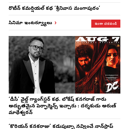
రొటీన్‌ కమర్షియల్‌ కథ ‘శ్రీనివాస మంగాపురం’
ఇంకా చదవండి
సినిమా ఇంటర్వ్యూలు
‘డీసీ’ వైల్డ్ గ్యాంగ్‌స్టర్ కథ. లోకేష్ కనగరాజ్ గారు
అద్భుతమైన పెర్ఫార్మెన్స్ ఇచ్చారు : దర్శకుడు అరుణ్
మాథేశ్వరన్
‘కొరియన్ కనకరాజు’ కడుపుబ్బా నవ్వించే నాన్‌స్టాప్