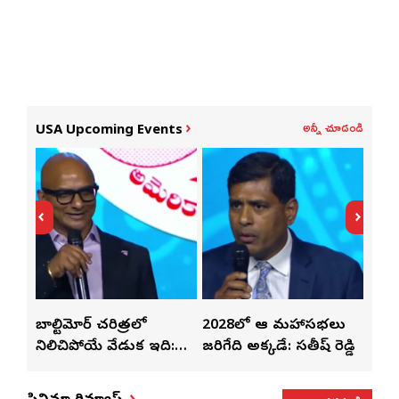
అన్నీ చూడండి
USA Upcoming Events
్‌లతో
బాల్టిమోర్ చరిత్రలో
2028లో ఆటా మహాసభలు
తెలు
ట్టి
నిలిచిపోయే వేడుక ఇది:
జరిగేది అక్కడే: సతీష్ రెడ్డి
చేస్త
శ్రీధర్ బానాల