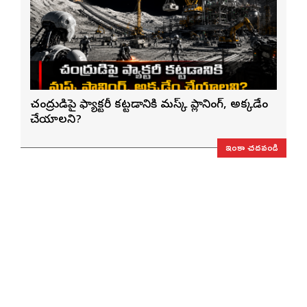
చంద్రుడిపై ఫ్యాక్టరీ కట్టడానికి మస్క్ ప్లానింగ్, అక్కడేం
చేయాలని?
ఇంకా చదవండి