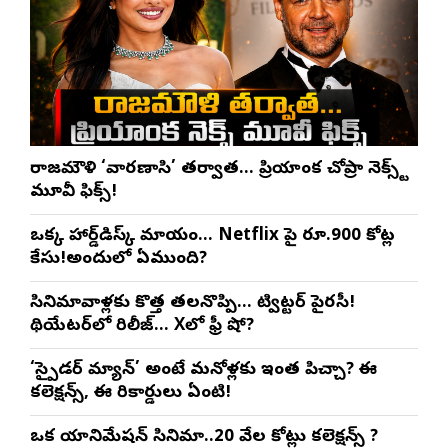
రాజమౌళి ‘వారణాసి’ తర్వాత… ప్రియాంక చోప్రా నెక్స్ట్
మూవీ ఫిక్స్!
ఒక్క హార్డ్‌డిస్క్ మాయం… Netflix పై రూ.900 కోట్ల
కేసు!అందులో ఏముంది?
సినిమావాళ్లకు కొత్త తలనొప్పి… ట్విట్టర్ పైరసీ!
థియేటర్‌లో రిలీజ్… Xలో ఫ్రీ షో?
‘స్పైడర్ మ్యాన్’ అంటే మనోళ్లకు ఇంత పిచ్చా? ఈ
కలెక్షన్స్, ఈ రికార్డులు ఏంటి!
ఒక యానిమేషన్ సినిమా..20 వేల కోట్లు కలెక్షన్స్ ?