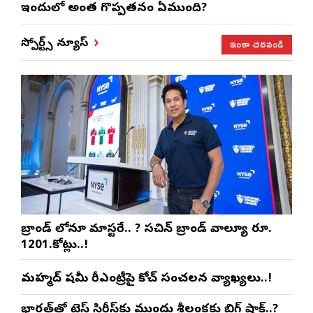
ఇందులో అంత గొప్పతనం ఏముంది?
ఇంకా చదవండి
స్పోర్ట్స్ న్యూస్
బ్రాండ్ లోనూ మాస్టరే.. ? సచిన్ బ్రాండ్ వాల్యూ రూ.
1201.కోట్లు..!
మహ్మద్ షమీ రీఎంట్రీపై కోచ్ సంచలన వ్యాఖ్యలు..!
భారత్‌తో టెస్ట్ సిరీస్‌కు ముందు శ్రీలంకకు బిగ్ షాక్..?