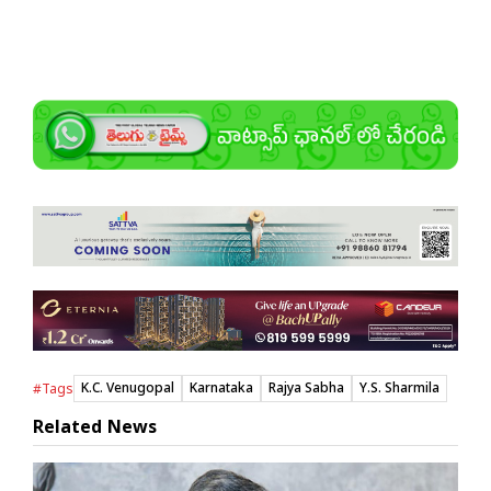
K.C. Venugopal
Karnataka
Rajya Sabha
Y.S. Sharmila
#Tags
Related News