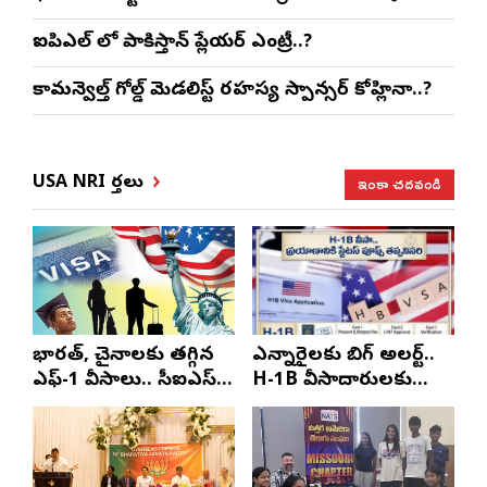
ఐపిఎల్ లో పాకిస్తాన్ ప్లేయర్ ఎంట్రీ..?
కామన్వెల్త్ గోల్డ్ మెడలిస్ట్ రహస్య స్పాన్సర్ కోహ్లినా..?
ఇంకా చదవండి
USA NRI వార్తలు
భారత్, చైనాలకు తగ్గిన
ఎన్నారైలకు బిగ్ అలర్ట్..
ఎఫ్-1 వీసాలు.. సీఐఎస్
H-1B వీసాదారులకు
నివేదిక..!
ప్రయాణ సమయంలో
స్టేటస్ ప్రూఫ్స్ తప్పనిసరి..!