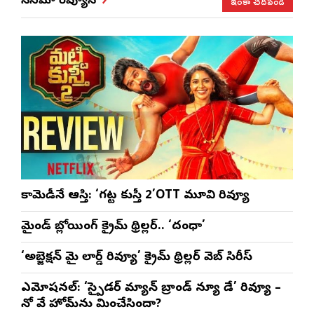
ఇంకా చదవండి
సినిమా రివ్యూస్
కామెడీనే ఆస్తి: ‘గట్ట కుస్తీ 2’OTT మూవి రివ్యూ
మైండ్ బ్లోయింగ్ క్రైమ్ థ్రిల్లర్.. ‘దంధా’
‘అబ్జెక్ష‌న్ మై లార్డ్ రివ్యూ’ క్రైమ్ థ్రిల్ల‌ర్ వెబ్ సిరీస్
ఎమోష‌న‌ల్‌: ‘స్పైడర్ మ్యాన్ బ్రాండ్ న్యూ డే’ రివ్యూ –
నో వే హోమ్‌ను మించేసిందా?