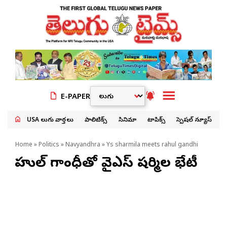
E-PAPER
USA తెలుగు వార్తలు
పాలిటిక్స్
సినిమా
టాపిక్స్
స్పెషల్ న్యూస్
Home
»
Politics
»
Navyandhra
» Ys sharmila meets rahul gandhi
రాహుల్ గాంధీతో వైఎస్ షర్మిల భేటీ