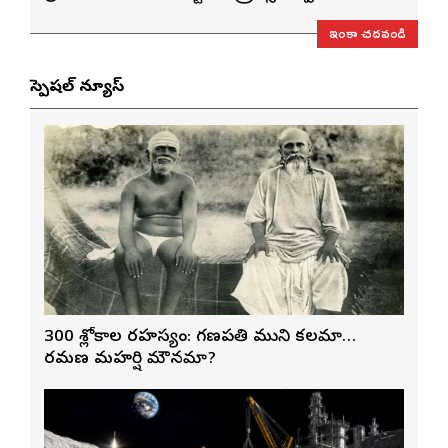
ఇంకా చదవండి
స్పెషల్ న్యూస్
300 శ్లోకాల రహస్యం: గణపతి ముని కలమా…
రమణ మహర్షి మౌనమా?