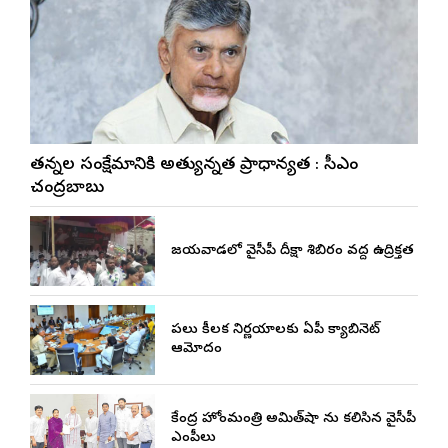
నేతన్నల సంక్షేమానికి అత్యున్నత ప్రాధాన్యత : సీఎం
చంద్రబాబు
విజయవాడలో వైసీపీ దీక్షా శిబిరం వద్ద ఉద్రిక్తత
పలు కీలక నిర్ణయాలకు ఏపీ క్యాబినెట్
ఆమోదం
కేంద్ర హోంమంత్రి అమిత్‌షా ను కలిసిన వైసీపీ
ఎంపీలు