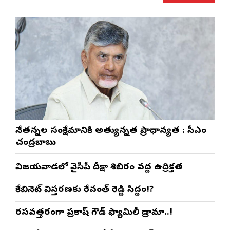
నేతన్నల సంక్షేమానికి అత్యున్నత ప్రాధాన్యత : సీఎం
చంద్రబాబు
విజయవాడలో వైసీపీ దీక్షా శిబిరం వద్ద ఉద్రిక్తత
కేబినెట్ విస్తరణకు రేవంత్ రెడ్డి సిద్ధం!?
రసవత్తరంగా ప్రకాష్ గౌడ్ ఫ్యామిలీ డ్రామా..!