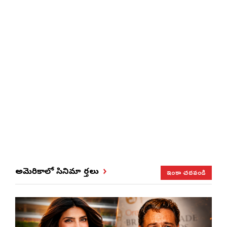
ఇంకా చదవండి
అమెరికాలో సినిమా వార్తలు