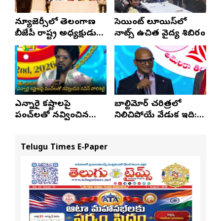
న్యూజెర్సీలో తెలంగాణ
సెయింట్ లూయిస్‌లో
బీజేపీ రాష్ట్ర అధ్యక్షుడు
నాట్స్ ఉచిత వైద్య శిబిరం
ఎన్. రాంచందర్‌రావుకు
ఘన స్వాగతం
ఎన్నారై కష్టాలపై
బాల్టిమోర్ చరిత్రలో
పంచ్‌లతో నవ్వించిన
నిలిచిపోయే వేడుక ఇది:
నవీన్ పోలిశెట్టి
శ్రీధర్ బానాల
Telugu Times E-Paper