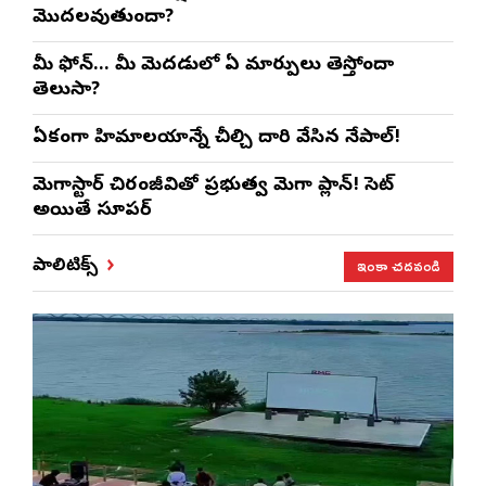
మొదలవుతుందా?
మీ ఫోన్… మీ మెదడులో ఏ మార్పులు తెస్తోందా
తెలుసా?
ఏకంగా హిమాలయాన్నే చీల్చి దారి వేసిన నేపాల్!
మెగాస్టార్ చిరంజీవితో ప్రభుత్వ మెగా ప్లాన్! సెట్
అయితే సూపర్
ఇంకా చదవండి
పాలిటిక్స్