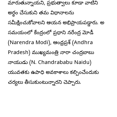
మారుతున్నాయని, ప్రభుత్వాలు కూడా వాటిని
అర్థం చేసుకుని తమ విధానాలను
సమీక్షించుకోవాలని ఆయన అభిప్రాయపడ్డారు. అదే
సమయంలో కేంద్రంలో ప్రధాని నరేంద్ర మోడీ
(Narendra Modi), ఆంధ్రప్రదేశ్ (Andhra
Pradesh) ముఖ్యమంత్రి నారా చంద్రబాబు
నాయుడు (N. Chandrababu Naidu)
యువతకు ఉపాధి అవకాశాలు కల్పించేందుకు
చర్యలు తీసుకుంటున్నారని చెప్పారు.