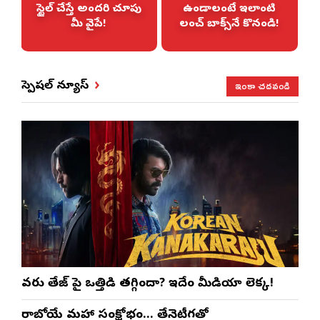
స్టైల్ చేస్తే అందరి చూపు
ఉండాలంటే ఇలాంటి
మీ వైపే!
లంచ్ బాక్స్‌నే కొనండి!
ఇంకా చదవండి
స్పెషల్ న్యూస్
వరుణ్ తేజ్‌ పై ఒత్తిడి తగ్గిందా? ఇదేం మీడియా లెక్క!
రాబోయే మహా సంక్షోభం… తేనెటీగతో