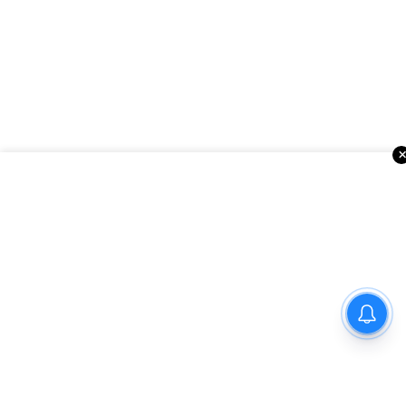
ఇంకా చదవండి
అమెరికాలో సినిమా వార్తలు
మార్గాని భరత్ వ్యాఖ్యలపై టీడీపీ
కౌంటర్.. రాజమండ్రిలో రాజకీయ
రచ్చ..