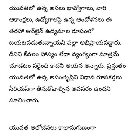
యువతలో ఉన్న అసలు భావోద్వేగాలు, వారి
ఆకాంక్షలు, ఉద్యోగాలపై ఉన్న ఆందోళనలు ఈ
తరహా ఆన్‌లైన్ ఉద్యమాల రూపంలో
బయటపడుతున్నాయని పల్లా అభిప్రాయపడ్డారు.
దీనిని కేవలం హాస్యం లేదా వ్యంగ్యంగా మాత్రమే
చూడటం సరైంది కాదని ఆయన అన్నారు. ప్రస్తుతం
యువతలో ఉన్న అసంతృప్తిని విధాన రూపకర్తలు
సీరియస్‌గా తీసుకోవాల్సిన అవసరం ఉందని
సూచించారు.
యువత ఆలోచనలు కాలానుగుణంగా