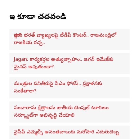
ఇవి కూడా చదవండి
మార్గాని భరత్ వ్యాఖ్యలపై టీడీపీ కౌంటర్.. రాజమండ్రిలో
రాజకీయ రచ్చ..
Jagan: కార్యకర్తల అత్యుత్సాహం.. జగన్ ఇమేజ్‌కు
మైనస్ అవుతుందా?
మంత్రుల పనితీరుపై సీఎం ఫోకస్.. ప్రక్షాళనకు
సంకేతాలా?
పంచారామ క్షేత్రాలను జాతీయ టెంపుల్ టూరిజం
సర్క్యూట్‌గా అభివృద్ధి చేయాలి
వైసీపీ ఎమ్మెల్సీ అనంతబాబుకు మరోసారి ఎదురుదెబ్బ