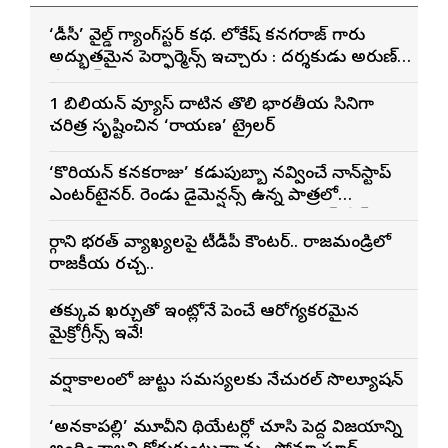
‘డీసీ’ వైల్డ్ గ్యాంగ్‌స్టర్ కథ. లోకేష్ కనగరాజ్ గారు
అద్భుతమైన పెర్ఫార్మెన్స్ ఇచ్చారు : దర్శకుడు అరుణ్
మాథేశ్వరన్
1 బిలియన్ వ్యూస్ దాటిన తొలి భారతీయ సినిమాగా
చరిత్ర సృష్టించిన ‘రామాయణ’ ట్రైలర్
‘కొరియన్ కనకరాజు’ కడుపుబ్బా నవ్వించే నాన్‌స్టాప్
ఎంటర్‌టైనర్. రెండు డైమెన్షన్స్ ఉన్న పాత్రలో
నటించడం చాలా సంతృప్తినిచ్చింది : వరుణ్ తేజ్
మార్గాని భరత్ వ్యాఖ్యలపై టీడీపీ కౌంటర్.. రాజమండ్రిలో
రాజకీయ రచ్చ..
తక్కువ ఖర్చుతో ఇంట్లోనే పెంచే ఆరోగ్యకరమైన
మైక్రోగ్రీన్స్ ఇవే!
వర్షాకాలంలో జుట్టు సమస్యలకు నేచురల్ సొల్యూషన్
‘అనకాపల్లి’ మూవీని థియేటర్లో చూసి పెద్ద విజయాన్ని