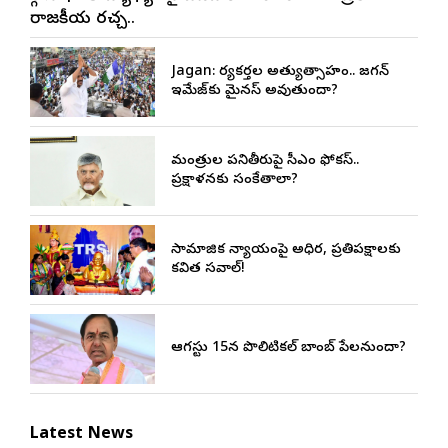
రాజకీయ రచ్చ..
Jagan: కార్యకర్తల అత్యుత్సాహం.. జగన్
ఇమేజ్‌కు మైనస్ అవుతుందా?
మంత్రుల పనితీరుపై సీఎం ఫోకస్..
ప్రక్షాళనకు సంకేతాలా?
సామాజిక న్యాయంపై అధికార, ప్రతిపక్షాలకు
కవిత సవాల్!
ఆగస్టు 15న పొలిటికల్ బాంబ్ పేలనుందా?
Latest News