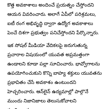
కొత్త అవకాశాలు అందించే ప్రయత్నం చేస్తోందని
ఆయన వివరించారు. అలాగే ఏపీలో పరిశ్రమలు,
ఐటీ రంగ అభివృద్ధి ద్వారా ఉద్యోగ అవకాశాలు
పెంచే దిశగా ప్రభుత్వం పనిచేస్తోందని పేర్కొన్నారు.
ఇక సోషల్ మీడియా వేదికలపై జరుగుతున్న
ప్రచారాల విషయంలో యువత అప్రమత్తంగా
ఉండాలని కూడా పల్లా సూచించారు. భావోద్వేగాలను
ఉపయోగించుకుని కొన్ని బాహ్య శక్తులు యువతను
ప్రభావితం చేసే అవకాశం ఉంటుందని
హెచ్చరించారు. ఆన్‌లైన్ ఉద్యమాల్లో పాల్గొనే
ముందు నిజానిజాలు తెలుసుకోవాలని