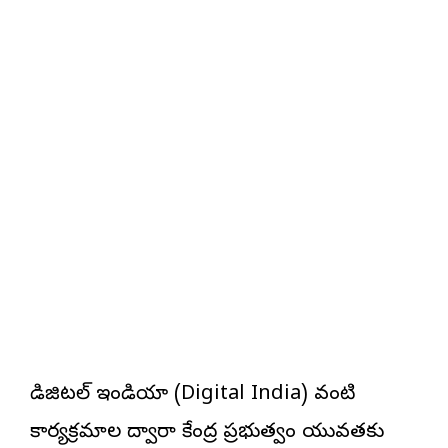
డిజిటల్ ఇండియా (Digital India) వంటి
కార్యక్రమాల ద్వారా కేంద్ర ప్రభుత్వం యువతకు