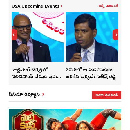
అన్నీ చూడండి
USA Upcoming Events
్‌లతో
బాల్టిమోర్ చరిత్రలో
2028లో ఆటా మహాసభలు
తెలు
ట్టి
నిలిచిపోయే వేడుక ఇది:
జరిగేది అక్కడే: సతీష్ రెడ్డి
చేస్త
శ్రీధర్ బానాల
ఇంకా చదవండి
సినిమా రివ్యూస్