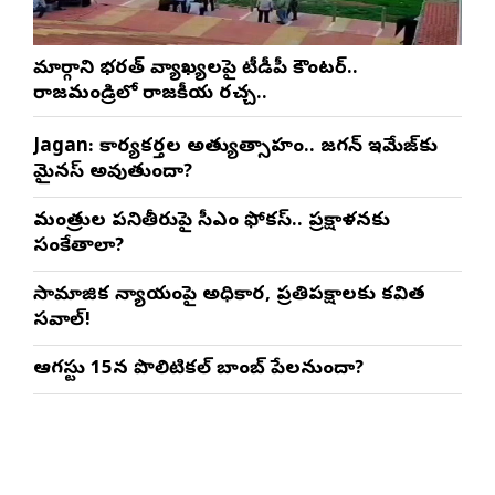
మార్గాని భరత్ వ్యాఖ్యలపై టీడీపీ కౌంటర్..
రాజమండ్రిలో రాజకీయ రచ్చ..
Jagan: కార్యకర్తల అత్యుత్సాహం.. జగన్ ఇమేజ్‌కు
మైనస్ అవుతుందా?
మంత్రుల పనితీరుపై సీఎం ఫోకస్.. ప్రక్షాళనకు
సంకేతాలా?
సామాజిక న్యాయంపై అధికార, ప్రతిపక్షాలకు కవిత
సవాల్!
ఆగస్టు 15న పొలిటికల్ బాంబ్ పేలనుందా?