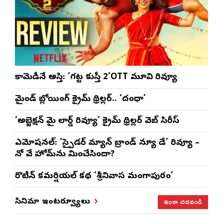
కామెడీనే ఆస్తి: ‘గట్ట కుస్తీ 2’OTT మూవి రివ్యూ
మైండ్ బ్లోయింగ్ క్రైమ్ థ్రిల్లర్.. ‘దంధా’
‘అబ్జెక్ష‌న్ మై లార్డ్ రివ్యూ’ క్రైమ్ థ్రిల్ల‌ర్ వెబ్ సిరీస్
ఎమోష‌న‌ల్‌: ‘స్పైడర్ మ్యాన్ బ్రాండ్ న్యూ డే’ రివ్యూ –
నో వే హోమ్‌ను మించేసిందా?
రొటీన్‌ కమర్షియల్‌ కథ ‘శ్రీనివాస మంగాపురం’
ఇంకా చదవండి
సినిమా ఇంటర్వ్యూలు