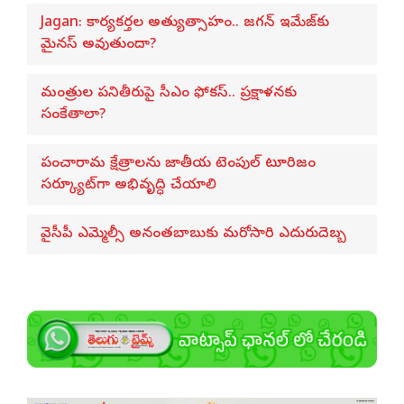
Jagan: కార్యకర్తల అత్యుత్సాహం.. జగన్ ఇమేజ్‌కు
మైనస్ అవుతుందా?
మంత్రుల పనితీరుపై సీఎం ఫోకస్.. ప్రక్షాళనకు
సంకేతాలా?
పంచారామ క్షేత్రాలను జాతీయ టెంపుల్ టూరిజం
సర్క్యూట్‌గా అభివృద్ధి చేయాలి
వైసీపీ ఎమ్మెల్సీ అనంతబాబుకు మరోసారి ఎదురుదెబ్బ