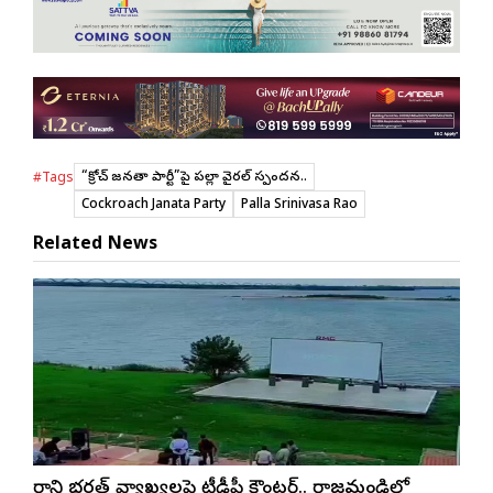
“కాక్రోచ్ జనతా పార్టీ”పై పల్లా వైరల్ స్పందన..
#Tags
Cockroach Janata Party
Palla Srinivasa Rao
Related News
మార్గాని భరత్ వ్యాఖ్యలపై టీడీపీ కౌంటర్.. రాజమండ్రిలో