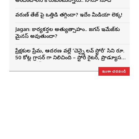
అందించాలని కోరుకుంటున్నాను.. సోనూ సూద్
వరుణ్ తేజ్‌ పై ఒత్తిడి తగ్గిందా? ఇదేం మీడియా లెక్క!
Jagan: కార్యకర్తల అత్యుత్సాహం.. జగన్ ఇమేజ్‌కు
మైనస్ అవుతుందా?
ప్రేక్షకుల ప్రేమ, ఆదరణ వల్లే ‘చెన్నై లవ్ స్టోరీ’ సినిమా రూ.
50 కోట్ల గ్రాసర్ గా నిలిచింది – స్టోరీ రైటర్, ప్రొడ్యూసర్
సాయి రాజేష్
ఇంకా చదవండి