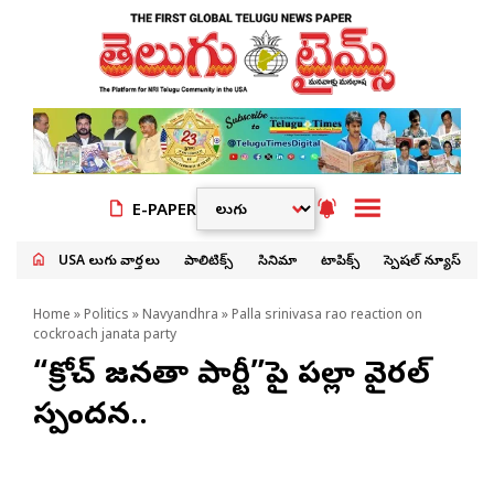
E-PAPER
USA తెలుగు వార్తలు
పాలిటిక్స్
సినిమా
టాపిక్స్
స్పెషల్ న్యూస్
Home
»
Politics
»
Navyandhra
» Palla srinivasa rao reaction on
cockroach janata party
“కాక్రోచ్ జనతా పార్టీ”పై పల్లా వైరల్
స్పందన..