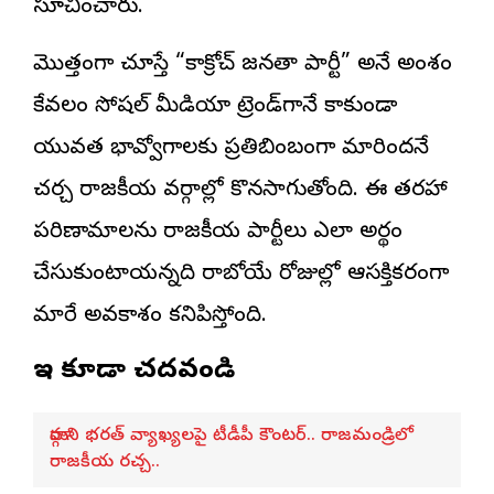
సూచించారు.
మొత్తంగా చూస్తే “కాక్రోచ్ జనతా పార్టీ” అనే అంశం
కేవలం సోషల్ మీడియా ట్రెండ్‌గానే కాకుండా
యువత భావోద్వేగాలకు ప్రతిబింబంగా మారిందనే
చర్చ రాజకీయ వర్గాల్లో కొనసాగుతోంది. ఈ తరహా
పరిణామాలను రాజకీయ పార్టీలు ఎలా అర్థం
చేసుకుంటాయన్నది రాబోయే రోజుల్లో ఆసక్తికరంగా
మారే అవకాశం కనిపిస్తోంది.
ఇవి కూడా చదవండి
మార్గాని భరత్ వ్యాఖ్యలపై టీడీపీ కౌంటర్.. రాజమండ్రిలో
రాజకీయ రచ్చ..