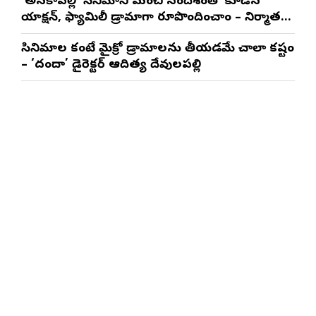
‘అనకాపల్లి’ సినిమాని మంచి సందేశంతో కూడిన
యాక్షన్, ఫ్యామిలీ డ్రామాగా రూపొందించాం – నిర్మాతలు
త్రినాథరావు నక్కిన, కాండ్రేగుల నాయుడు
సినిమాల కంటే మైక్రో డ్రామాలను తీయడమే చాలా కష్టం
– ‘దందా’ డైరెక్ట‌ర్ ఆదిత్య దేవులపల్లి