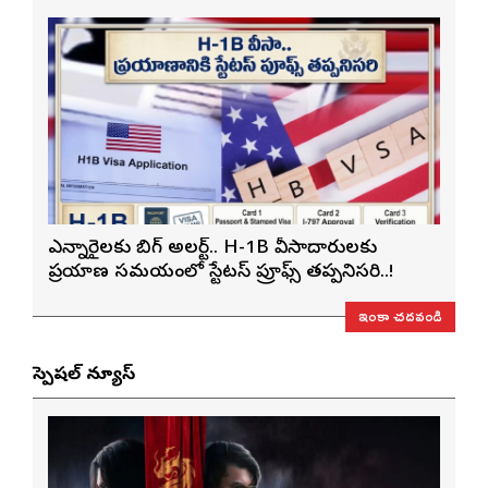
ఎన్నారైలకు బిగ్ అలర్ట్.. H-1B వీసాదారులకు
ప్రయాణ సమయంలో స్టేటస్ ప్రూఫ్స్ తప్పనిసరి..!
ఇంకా చదవండి
స్పెషల్ న్యూస్