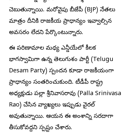
చెబుతున్నాయి. మరోవైపు బీజేపీ (BJP) నేతలు
మాత్రం దీనికి రాజకీయ ప్రాధాన్యం ఇవ్వాల్సిన
అవసరం లేదని పేర్కొంటున్నారు.
ఈ పరిణామాల మధ్య ఎన్డీయేలో కీలక
భాగస్వామిగా ఉన్న తెలుగుదేశం పార్టీ (Telugu
Desam Party) స్పందన కూడా రాజకీయంగా
ప్రాధాన్యం సంతరించుకుంది.
టీడీపీ రాష్ట్ర
అధ్యక్షుడు పల్లా శ్రీనివాసరావు
(Palla Srinivasa
Rao) చేసిన వ్యాఖ్యలు ఇప్పుడు వైరల్
అవుతున్నాయి. ఆయన ఈ అంశాన్ని సరదాగా
తీసుకోవద్దని స్పష్టం చేశారు.