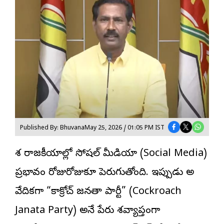
Published By: Bhuvana
May 25, 2026 / 01:05 PM IST
దేశ రాజకీయాల్లో సోషల్ మీడియా (Social Media)
ప్రభావం రోజురోజుకూ పెరుగుతోంది. ఇప్పుడు అదే
వేదికగా “కాక్రోచ్ జనతా పార్టీ” (Cockroach
Janata Party) అనే పేరు దేశవ్యాప్తంగా