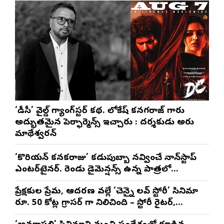
‘డీసీ’ వైల్డ్ గ్యాంగ్‌స్టర్ కథ. లోకేష్ కనగరాజ్ గారు
అద్భుతమైన పెర్ఫార్మెన్స్ ఇచ్చారు : దర్శకుడు అరుణ్
మాథేశ్వరన్
‘కొరియన్ కనకరాజు’ కడుపుబ్బా నవ్వించే నాన్‌స్టాప్
ఎంటర్‌టైనర్. రెండు డైమెన్షన్స్ ఉన్న పాత్రలో
నటించడం చాలా సంతృప్తినిచ్చింది : వరుణ్ తేజ్
ప్రేక్షకుల ప్రేమ, ఆదరణ వల్లే ‘చెన్నై లవ్ స్టోరీ’ సినిమా
రూ. 50 కోట్ల గ్రాసర్ గా నిలిచింది – స్టోరీ రైటర్,
ప్రొడ్యూసర్ సాయి రాజేష్