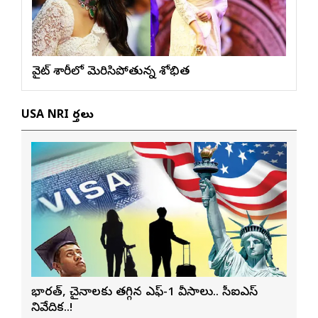
వైట్ శారీలో మెరిసిపోతున్న శోభిత
USA NRI వార్తలు
భారత్, చైనాలకు తగ్గిన ఎఫ్-1 వీసాలు.. సీఐఎస్
నివేదిక..!