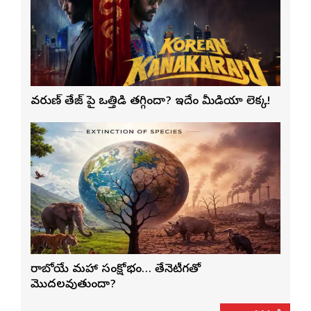
వరుణ్ తేజ్‌ పై ఒత్తిడి తగ్గిందా? ఇదేం మీడియా లెక్క!
రాబోయే మహా సంక్షోభం… తేనెటీగతో
మొదలవుతుందా?