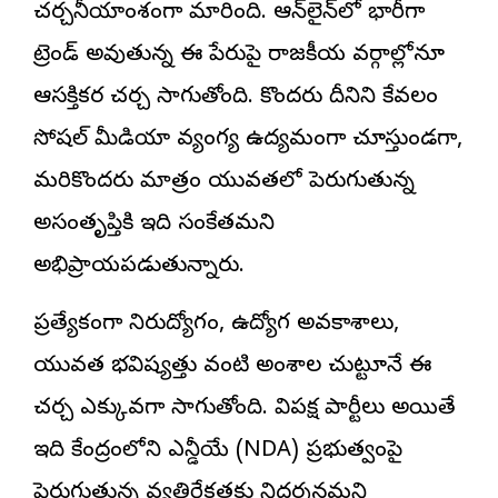
చర్చనీయాంశంగా మారింది. ఆన్‌లైన్‌లో భారీగా
ట్రెండ్ అవుతున్న ఈ పేరుపై రాజకీయ వర్గాల్లోనూ
ఆసక్తికర చర్చ సాగుతోంది. కొందరు దీనిని కేవలం
సోషల్ మీడియా వ్యంగ్య ఉద్యమంగా చూస్తుండగా,
మరికొందరు మాత్రం యువతలో పెరుగుతున్న
అసంతృప్తికి ఇది సంకేతమని
అభిప్రాయపడుతున్నారు.
ప్రత్యేకంగా నిరుద్యోగం, ఉద్యోగ అవకాశాలు,
యువత భవిష్యత్తు వంటి అంశాల చుట్టూనే ఈ
చర్చ ఎక్కువగా సాగుతోంది. విపక్ష పార్టీలు అయితే
ఇది కేంద్రంలోని ఎన్డీయే (NDA) ప్రభుత్వంపై
పెరుగుతున్న వ్యతిరేకతకు నిదర్శనమని