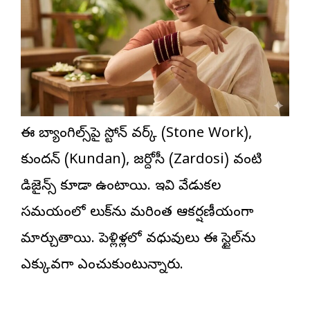
ఈ బ్యాంగిల్స్‌పై స్టోన్ వర్క్ (Stone Work),
కుందన్ (Kundan), జర్దోసీ (Zardosi) వంటి
డిజైన్స్ కూడా ఉంటాయి. ఇవి వేడుకల
సమయంలో లుక్‌ను మరింత ఆకర్షణీయంగా
మార్చుతాయి. పెళ్లిళ్లలో వధువులు ఈ స్టైల్‌ను
ఎక్కువగా ఎంచుకుంటున్నారు.