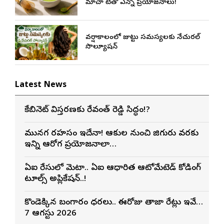
మాచా టీతో ఎన్నో ప్రయోజనాలు!
వర్షాకాలంలో జుట్టు సమస్యలకు నేచురల్
సొల్యూషన్
Latest News
కేబినెట్ విస్తరణకు రేవంత్ రెడ్డి సిద్ధం!?
మునగ రహస్యం ఇదేనా! ఆకుల నుంచి జిగురు వరకు
ఇన్ని ఆరోగ్య ప్రయోజనాలా…
ఏఐ రేసులో మెటా.. ఏఐ ఆధారిత ఆటోమేటెడ్ కోడింగ్
టూల్స్ అప్లికేషన్..!
కొండెక్కిన బంగారం ధరలు.. ఈరోజు తాజా రేట్లు ఇవే…
7 ఆగస్టు 2026