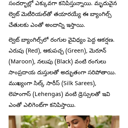
సందర్భాల్లో ఎక్కువగా కనిపిస్తున్నాయి. మృదువైన
వెల్వెట్ మెటీరియల్‌తో తయారయ్యే ఈ బ్యాంగిల్స్
చేతులకు ఎంతో అందాన్ని ఇస్తాయి.
వెల్వెట్ బ్యాంగిల్స్‌లో రంగుల వైవిధ్యం పెద్ద ఆకర్షణ.
ఎరుపు (Red), ఆకుపచ్చ (Green), మెరూన్
(Maroon), నలుపు (Black) వంటి రంగులు
సాంప్రదాయ దుస్తులతో అద్భుతంగా సరిపోతాయి.
ముఖ్యంగా సిల్క్ సారీస్ (Silk Sarees),
లెహంగాస్ (Lehengas) వంటి డ్రెస్సులతో ఇవి
ఎంతో ఎలిగెంట్‌గా కనిపిస్తాయి.