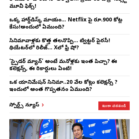
మూవీ ఫిక్స్!
ఒక్క హార్డ్‌డిస్క్ మాయం… Netflix పై రూ.900 కోట్ల
కేసు!అందులో ఏముంది?
సినిమావాళ్లకు కొత్త తలనొప్పి… ట్విట్టర్ పైరసీ!
థియేటర్‌లో రిలీజ్… Xలో ఫ్రీ షో?
‘స్పైడర్ మ్యాన్’ అంటే మనోళ్లకు ఇంత పిచ్చా? ఈ
కలెక్షన్స్, ఈ రికార్డులు ఏంటి!
ఒక యానిమేషన్ సినిమా..20 వేల కోట్లు కలెక్షన్స్ ?
ఇందులో అంత గొప్పతనం ఏముంది?
ఇంకా చదవండి
స్పోర్ట్స్ న్యూస్