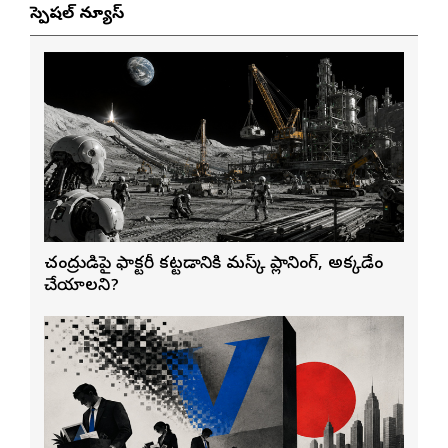
స్పెషల్ న్యూస్
చంద్రుడిపై ఫ్యాక్టరీ కట్టడానికి మస్క్ ప్లానింగ్, అక్కడేం
చేయాలని?