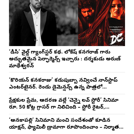
‘డీసీ’ వైల్డ్ గ్యాంగ్‌స్టర్ కథ. లోకేష్ కనగరాజ్ గారు
అద్భుతమైన పెర్ఫార్మెన్స్ ఇచ్చారు : దర్శకుడు అరుణ్
మాథేశ్వరన్
‘కొరియన్ కనకరాజు’ కడుపుబ్బా నవ్వించే నాన్‌స్టాప్
ఎంటర్‌టైనర్. రెండు డైమెన్షన్స్ ఉన్న పాత్రలో
నటించడం చాలా సంతృప్తినిచ్చింది : వరుణ్ తేజ్
ప్రేక్షకుల ప్రేమ, ఆదరణ వల్లే ‘చెన్నై లవ్ స్టోరీ’ సినిమా
రూ. 50 కోట్ల గ్రాసర్ గా నిలిచింది – స్టోరీ రైటర్,
ప్రొడ్యూసర్ సాయి రాజేష్
‘అనకాపల్లి’ సినిమాని మంచి సందేశంతో కూడిన
యాక్షన్, ఫ్యామిలీ డ్రామాగా రూపొందించాం – నిర్మాతలు