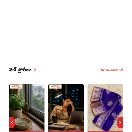
ఇంకా చదవండి
వెబ్ స్టోరీలు