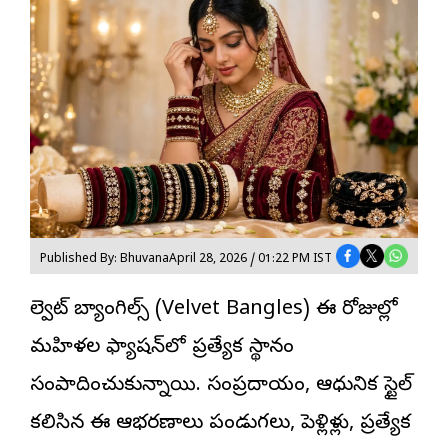
Published By: Bhuvana
April 28, 2026 / 01:22 PM IST
వెల్వెట్ బ్యాంగిల్స్ (Velvet Bangles) ఈ రోజుల్లో
మహిళల
ఫ్యాషన్‌
లో ప్రత్యేక స్థానం
సంపాదించుకున్నాయి. సంప్రదాయం, ఆధునిక స్టైల్
కలిసిన ఈ ఆభరణాలు పండుగలు, పెళ్లిళ్లు, ప్రత్యేక