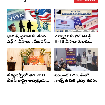
భారత్, చైనాలకు తగ్గిన
ఎన్నారైలకు బిగ్ అలర్ట్..
ఎఫ్-1 వీసాలు.. సీఐఎస్
H-1B వీసాదారులకు
నివేదిక..!
ప్రయాణ సమయంలో
స్టేటస్ ప్రూఫ్స్ తప్పనిసరి..!
న్యూజెర్సీలో తెలంగాణ
సెయింట్ లూయిస్‌లో
బీజేపీ రాష్ట్ర అధ్యక్షుడు
నాట్స్ ఉచిత వైద్య శిబిరం
ఎన్. రాంచందర్‌రావుకు
ఘన స్వాగతం