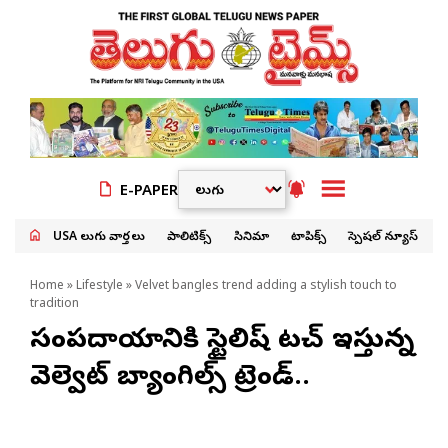
E-PAPER
USA తెలుగు వార్తలు
పాలిటిక్స్
సినిమా
టాపిక్స్
స్పెషల్ న్యూస్
Home
»
Lifestyle
» Velvet bangles trend adding a stylish touch to
tradition
సంప్రదాయానికి స్టైలిష్ టచ్ ఇస్తున్న
వెల్వెట్ బ్యాంగిల్స్ ట్రెండ్..