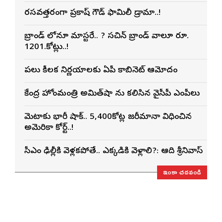
రసవత్తరంగా ప్రకాష్ గౌడ్ ఫ్యామిలీ డ్రామా..!
బ్రాండ్ లోనూ మాస్టరే.. ? సచిన్ బ్రాండ్ వాల్యూ రూ.
1201.కోట్లు..!
పలు కీలక నిర్ణయాలకు ఏపీ క్యాబినెట్ ఆమోదం
కేంద్ర హోంమంత్రి అమిత్‌షా ను కలిసిన వైసీపీ ఎంపీలు
మెటాకు భారీ షాక్.. 5,400కోట్ల జరీమానా విధించిన
అమెరికా కోర్ట్..!
సీఎం ఢిల్లీకి వెళ్లకపోతే.. ఎక్కడికి వెళ్లాలి?: ఆది శ్రీనివాస్
ఇంకా చదవండి