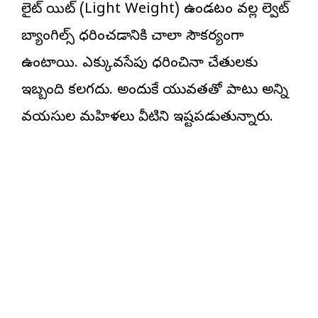
లైట్ వెయిట్ (Light Weight) ఉండటం వల్ల వెల్వెట్
బ్యాంగిల్స్ ధరించడానికి చాలా సౌకర్యంగా
ఉంటాయి. ఎక్కువసేపు ధరించినా చేతులకు
ఇబ్బంది కలగదు. అందుకే యువతతో పాటు అన్ని
వయసుల మహిళలు వీటిని ఇష్టపడుతున్నారు.