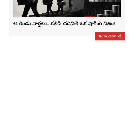
ఆ రెండు వార్తలు…కలిపి చదివితే ఒక షాకింగ్ నిజం!
ఇంకా చదవండి