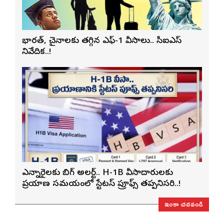
భారత్, చైనాలకు తగ్గిన ఎఫ్-1 వీసాలు.. సీఐఎస్
నివేదిక..!
ఎన్నారైలకు బిగ్ అలర్ట్.. H-1B వీసాదారులకు
ప్రయాణ సమయంలో స్టేటస్ ప్రూఫ్స్ తప్పనిసరి..!
ఇంకా చదవండి