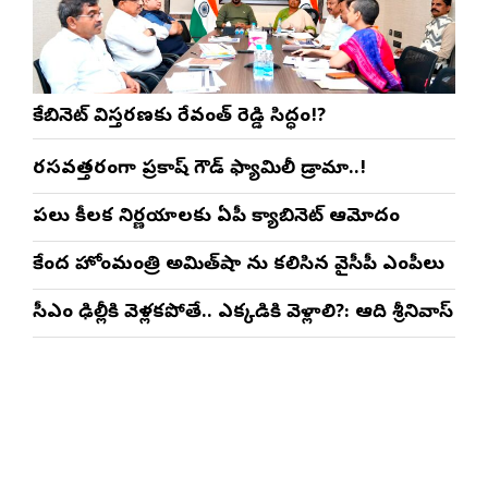
కేబినెట్ విస్తరణకు రేవంత్ రెడ్డి సిద్ధం!?
రసవత్తరంగా ప్రకాష్ గౌడ్ ఫ్యామిలీ డ్రామా..!
పలు కీలక నిర్ణయాలకు ఏపీ క్యాబినెట్ ఆమోదం
కేంద్ర హోంమంత్రి అమిత్‌షా ను కలిసిన వైసీపీ ఎంపీలు
సీఎం ఢిల్లీకి వెళ్లకపోతే.. ఎక్కడికి వెళ్లాలి?: ఆది శ్రీనివాస్