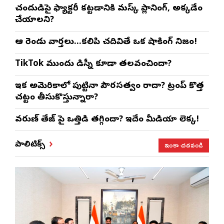
చంద్రుడిపై ఫ్యాక్టరీ కట్టడానికి మస్క్ ప్లానింగ్, అక్కడేం
చేయాలని?
ఆ రెండు వార్తలు…కలిపి చదివితే ఒక షాకింగ్ నిజం!
TikTok ముందు డిస్నీ కూడా తలవంచిందా?
ఇక అమెరికాలో పుట్టినా పౌరసత్వం రాదా? ట్రంప్ కొత్త
చట్టం తీసుకొస్తున్నారా?
వరుణ్ తేజ్‌ పై ఒత్తిడి తగ్గిందా? ఇదేం మీడియా లెక్క!
ఇంకా చదవండి
పాలిటిక్స్