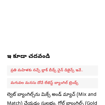
ఇవి కూడా చదవండి
ప్రతి మహిళకు నచ్చే బ్లాక్ బీడ్స్ చైన్ డిజైన్స్ ఇవే..
మగువల మనసు దోచే లేటెస్ట్ బ్యాంగిల్ ట్రెండ్స్
వెల్వెట్ బ్యాంగిల్స్‌ను మిక్స్ అండ్ మ్యాచ్ (Mix and
Match) చేయడం సులభం. గోల్డ్ బ్యాంగిల్స్ (Gold