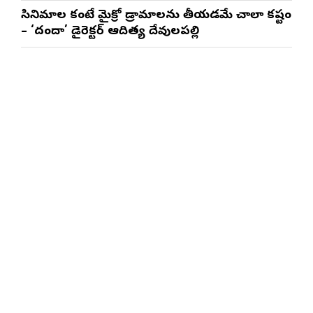
త్రినాథరావు నక్కిన, కాండ్రేగుల నాయుడు
సినిమాల కంటే మైక్రో డ్రామాలను తీయడమే చాలా కష్టం
– ‘దందా’ డైరెక్ట‌ర్ ఆదిత్య దేవులపల్లి