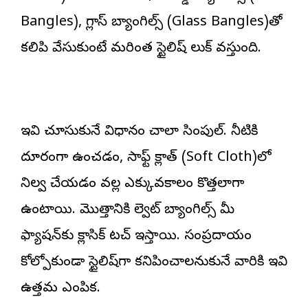
Bangles), గ్లాస్ బ్యాంగిల్స్ (Glass Bangles)తో
కలిపి వేసుకుంటే మరింత స్టైలిష్ లుక్ వస్తుంది.
ఈ 2 వస్తువుల
వర్షాకాలంలో
నైట్
మ్యాజిక్ తెలిస్తే..
దోమల
చేస
మీ స్టీల్ సింక్
పెరుగుదలను
అస
ఎప్పుడూ
ఎలా
చే
ఇవి చూసుకునే విధానం చాలా సింపుల్. నీటికి
కొత్తదానిలా
అరికట్టాలి?
తప
మెరిసిపోతుంది!
దూరంగా ఉంచడం, సాఫ్ట్ క్లాత్ (Soft Cloth)లో
నిల్వ చేయడం వల్ల ఎక్కువకాలం కొత్తలాగా
ఉంటాయి. మొత్తానికి వెల్వెట్ బ్యాంగిల్స్ మీ
ఫ్యాషన్‌కు క్లాసిక్ టచ్ ఇస్తాయి. సంప్రదాయం
కోల్పోకుండా స్టైలిష్‌గా కనిపించాలనుకునే వారికి ఇవి
ఉత్తమ ఎంపిక.