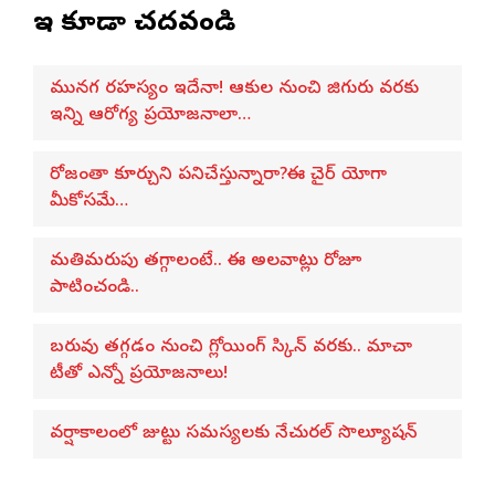
ఇవి కూడా చదవండి
మునగ రహస్యం ఇదేనా! ఆకుల నుంచి జిగురు వరకు
ఇన్ని ఆరోగ్య ప్రయోజనాలా…
రోజంతా కూర్చుని పనిచేస్తున్నారా?ఈ చైర్ యోగా
మీకోసమే…
మతిమరుపు తగ్గాలంటే.. ఈ అలవాట్లు రోజూ
పాటించండి..
బరువు తగ్గడం నుంచి గ్లోయింగ్ స్కిన్ వరకు.. మాచా
టీతో ఎన్నో ప్రయోజనాలు!
వర్షాకాలంలో జుట్టు సమస్యలకు నేచురల్ సొల్యూషన్