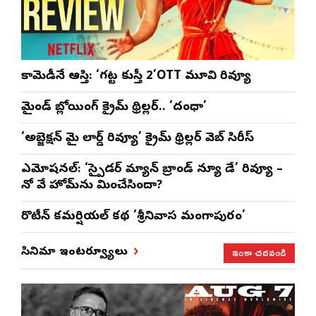
కామెడీనే ఆస్తి: ‘గట్ట కుస్తీ 2’OTT మూవి రివ్యూ
మైండ్ బ్లోయింగ్ క్రైమ్ థ్రిల్లర్.. ‘దంధా’
‘అబ్జెక్ష‌న్ మై లార్డ్ రివ్యూ’ క్రైమ్ థ్రిల్ల‌ర్ వెబ్ సిరీస్
ఎమోష‌న‌ల్‌: ‘స్పైడర్ మ్యాన్ బ్రాండ్ న్యూ డే’ రివ్యూ –
నో వే హోమ్‌ను మించేసిందా?
రొటీన్‌ కమర్షియల్‌ కథ ‘శ్రీనివాస మంగాపురం’
ఇంకా చదవండి
సినిమా ఇంటర్వ్యూలు