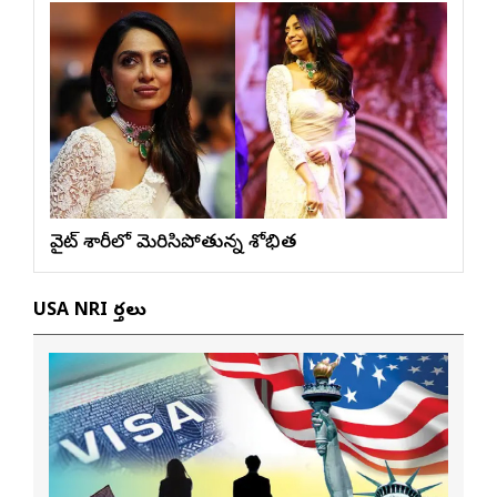
వైట్ శారీలో మెరిసిపోతున్న శోభిత
USA NRI వార్తలు