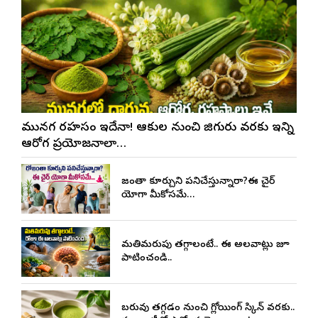
మునగ రహస్యం ఇదేనా! ఆకుల నుంచి జిగురు వరకు ఇన్ని
ఆరోగ్య ప్రయోజనాలా…
రోజంతా కూర్చుని పనిచేస్తున్నారా?ఈ చైర్
యోగా మీకోసమే…
మతిమరుపు తగ్గాలంటే.. ఈ అలవాట్లు రోజూ
పాటించండి..
బరువు తగ్గడం నుంచి గ్లోయింగ్ స్కిన్ వరకు..