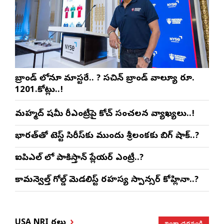
బ్రాండ్ లోనూ మాస్టరే.. ? సచిన్ బ్రాండ్ వాల్యూ రూ.
1201.కోట్లు..!
మహ్మద్ షమీ రీఎంట్రీపై కోచ్ సంచలన వ్యాఖ్యలు..!
భారత్‌తో టెస్ట్ సిరీస్‌కు ముందు శ్రీలంకకు బిగ్ షాక్..?
ఐపిఎల్ లో పాకిస్తాన్ ప్లేయర్ ఎంట్రీ..?
కామన్వెల్త్ గోల్డ్ మెడలిస్ట్ రహస్య స్పాన్సర్ కోహ్లినా..?
ఇంకా చదవండి
USA NRI వార్తలు