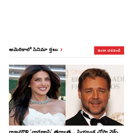
ఇంకా చదవండి
అమెరికాలో సినిమా వార్తలు
రాజమౌళి ‘వారణాసి’ తర్వాత… ప్రియాంక చోప్రా నెక్స్ట్