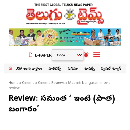
E-PAPER
USA తెలుగు వార్తలు
పాలిటిక్స్
సినిమా
టాపిక్స్
స్పెషల్ న్యూస్
Home
»
Cinema
»
Cinema Reviews
» Maa inti bangaram movie
review
Review: సమంత ‘మా ఇంటి (పాత)
బంగారం’