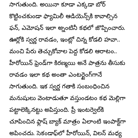
సాగుతుంది. అయినా కూడా ఎక్కడా బోర్
కొట్టించకుండా ఫ్యామిలీ ఆడియెన్స్‌కి కావాల్సిన
ఫన్, ఎమోషన్ ఇలా అన్నింటినీ కథలో జొప్పించారు.
ఊర్లోకి స్వర్ణ రావడం, ఇంట్లో చిన్న కోడలి హవా..
మంచి పేరు తెచ్చుకోవాలని పెద్ద కోడలి ఆరాటం..
హీరోయిన్ ఫ్రెండ్‌గా కిరణ్మయి అనే పాత్రను తీసుకు
రావడం ఇలా కథ అంతా ఎంటర్టైనింగ్‌గానే
సాగుతుంది. ఇక స్వర్ణ గతానికి సంబంధించిన
మనుషులు వెంటాడుతూ వస్తుండటం కథ మెల్లిగా
పట్టాలెక్కినట్టు అనిపిస్తుంది. ప్రీ ఇంటర్వెల్‌కి
చూపించిన ఫ్లాష్ బ్యాక్ మాత్రం ఏలాంటి ఇంపాక్ట్‌గా
అనిపించదు. సెకండాఫ్‌లో హీరోయిన్, విలన్ మధ్య