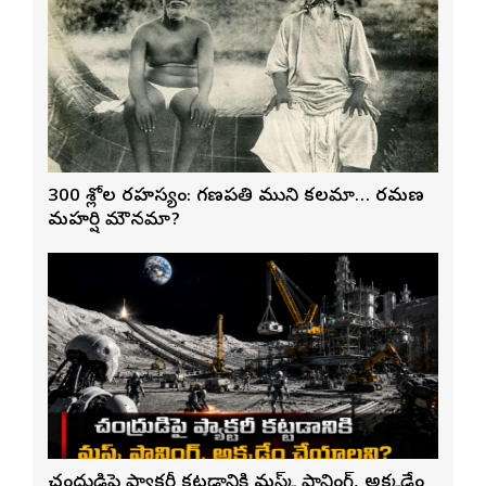
300 శ్లోకాల రహస్యం: గణపతి ముని కలమా… రమణ
మహర్షి మౌనమా?
చంద్రుడిపై ఫ్యాక్టరీ కట్టడానికి మస్క్ ప్లానింగ్, అక్కడేం