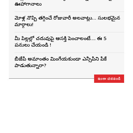
ఊహాగానాలు
మోకాళ్ల నొప్పి తగ్గించే రోజువారీ అలవాట్లు… సులభమైన
మార్గాలు!
మీ పిల్లల్లో చదువుపై ఆసక్తి పెంచాలంటే…. ఈ 5
పనులు చేయండి !
బీజేపీ అమాంతం మింగేయకుండా ఎన్సీపీని పీకే
కాపాడుతున్నారా?
ఇంకా చదవండి