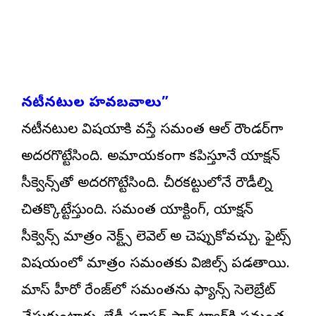
నటీనటుల హవబవాలు”
నటీనటుల విషయానికి వస్తే సమంత ఆల్ రౌండర్‌గా
అదరగొట్టేసింది. అమాయకంగా కనిపిస్తూనే యాక్షన్
సీక్వెన్స్‌తో అదరగొట్టేసింది. చీరకట్టులోనే రౌడీల్ని
చితక్కొట్టేస్తుంది. సమంత యాక్టింగ్, యాక్షన్
సీక్వెన్స్ మాత్రం నెక్ట్స్ లెవెల్‌ అని చెప్పుకోవచ్చు. ఫైట్స్
విషయంలో మాత్రం సమంతకు విజిల్స్ పడతాయి.
మాస్ హీరో రేంజ్‌లో సమంతను ఫ్యాన్స్ సెలెబ్రేట్