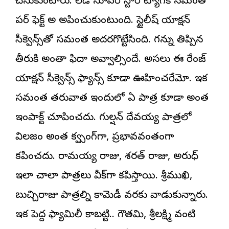
చేసుకుంటారు. లేడీ సూపర్ స్టార్ ట్యాగ్‌కి సమంత
పర్ ఫెక్ట్ అని అనిపించుకుంటుంది. స్టైలీష్ యాక్షన్
సీక్వెన్స్‌తో సమంత అదరగొట్టేసింది. గన్ను తిప్పిన
తీరుకి అంతా ఫిదా అవ్వాల్సిందే. అసలు ఈ రేంజ్
యాక్షన్ సీక్వెన్స్‌ని ఫ్యాన్స్ కూడా ఊహించరేమో. ఇక
సమంత తరువాత ఇందులోని ఏ పాత్ర కూడా అంత
ఇంపాక్ట్ చూపించదు. గుల్షన్ దేవయ్య పాత్రలోని
విలనిజం అంత కన్విన్సింగ్‌గా, ప్రభావవంతంగా
కనిపించదు. రామయ్య రాజు, శరత్ రాజు, అనిరుధ్
ఇలా చాలా పాత్రలు వీక్‌గా కనిపిస్తాయి. శ్రీముఖి,
బుచ్చిరాజు పాత్రల్ని కామెడీ వరకు వాడుకున్నారు.
ఇక పెద్ద ఫ్యామిలీ కాబట్టి.. గౌతమి, శ్రీలక్ష్మి వంటి