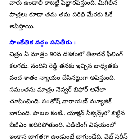
వారు ఉండాలి కాబట్టి పెట్టారనిపిస్తుంది. మిగిలిన
పాత్రలు కూడా తమ తమ పరిధి మేరకు ఓకే
అనిపిస్తాయి.
సాంకేతిక వర్గం పనితీరు :
చిత్రం ఏ మాత్రం 90వ దశకంలో తీశారనే ఫీలింగ్
కలగదు. నందినీ రెడ్డి తనకు ఇచ్చిన బాధ్యతకు
వంద శాతం న్యాయం చేసినట్టుగా అనిపిస్తుంది.
సమంతను మాత్రం నెవ్వర్ బిఫోర్ అనేలా
చూపించింది. సంతోష్ నారాయణ్ మ్యూజిక్
బాగుంది. పాటల కంటే.. యాక్షన్ సీక్వెన్స్‌లో కొట్టిన
బీజీఎం అదిరిపోతుంది. ఎడిటింగ్ విషయంలో
ఇంకాస్త జాగ్రత్తగా ఉండుంటే బాగుండేది. వెబ్ సిరీస్