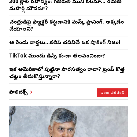
300 శ్లోకాల రహస్యం: గణపతి ముని కలమా… రమణ
మహర్షి మౌనమా?
చంద్రుడిపై ఫ్యాక్టరీ కట్టడానికి మస్క్ ప్లానింగ్, అక్కడేం
చేయాలని?
ఆ రెండు వార్తలు…కలిపి చదివితే ఒక షాకింగ్ నిజం!
TikTok ముందు డిస్నీ కూడా తలవంచిందా?
ఇక అమెరికాలో పుట్టినా పౌరసత్వం రాదా? ట్రంప్ కొత్త
చట్టం తీసుకొస్తున్నారా?
ఇంకా చదవండి
పాలిటిక్స్