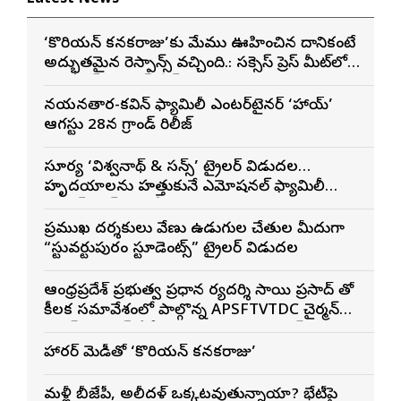
‘కొరియన్ కనకరాజు’కు మేము ఊహించిన దానికంటే
అద్భుతమైన రెస్పాన్స్ వచ్చింది.: సక్సెస్ ప్రెస్ మీట్‌లో
మెగా ప్రిన్స్ వరుణ్ తేజ్
నయనతార-కవిన్ ఫ్యామిలీ ఎంటర్‌టైనర్ ‘హాయ్’
ఆగస్టు 28న గ్రాండ్ రిలీజ్
సూర్య ‘విశ్వనాథ్ & సన్స్’ ట్రైలర్ విడుదల…
హృదయాలను హత్తుకునే ఎమోషనల్ ఫ్యామిలీ
ఎంటర్‌టైనర్‌గా భారీ అంచనాలు
ప్రముఖ దర్శకులు వేణు ఉడుగుల చేతుల మీదుగా
“స్టువర్టుపురం స్టూడెంట్స్” ట్రైలర్ విడుదల
ఆంధ్రప్రదేశ్ ప్రభుత్వ ప్రధాన కార్యదర్శి సాయి ప్రసాద్ తో
కీలక సమావేశంలో పాల్గొన్న APSFTVTDC చైర్మన్
భరత్ భూషణ్, ఏపీ ఎఫ్డిసి ఎండి విశ్వనాథన్, పలు
శాఖల అధికారులు
హారర్ కామెడీతో ‘కొరియన్ కనకరాజు’
మళ్లీ బీజేపీ, అకాలీదళ్ ఒక్కటవుతున్నాయా? భేటీపై