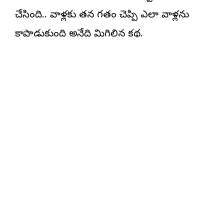
చేసింది.. వాళ్లకు తన గతం చెప్పి ఎలా వాళ్లను
కాపాడుకుంది అనేది మిగిలిన కథ.