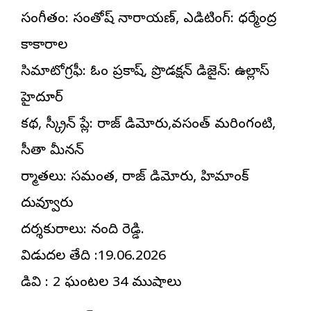
సంగీతం: సంతోష్ నారాయణ్, ఎడిటింగ్: ధర్మేంద్ర
కాకారాల
సినిమాటోగ్రఫీ: ఓం ప్రకాష్, ప్రొడక్షన్ డిజైన్: ఉల్లాస్
హైదూర్
కథ, స్క్రీన్ ప్లే: రాజ్ నిడిమోరు,వసంత్ మరింగంటి,
సీతా మీనన్
నిర్మాతలు: సమంత, రాజ్ నిడిమోరు, హిమాంక్
దువ్వూరు
దర్శకురాలు: నందిని రెడ్డి.
విడుదల తేది :19.06.2026
నిడివి : 2 ఘంటల 34 నిముషాలు