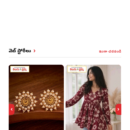
ఇంకా చదవండి
వెబ్ స్టోరీలు