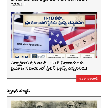
నివేదిక..!
ఎన్నారైలకు బిగ్ అలర్ట్.. H-1B వీసాదారులకు
ప్రయాణ సమయంలో స్టేటస్ ప్రూఫ్స్ తప్పనిసరి..!
ఇంకా చదవండి
స్పెషల్ న్యూస్