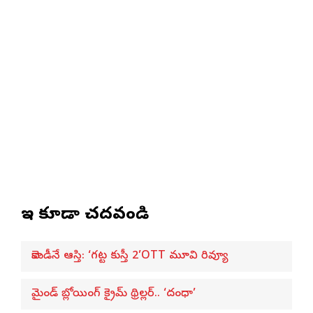
ఇవి కూడా చదవండి
కామెడీనే ఆస్తి: ‘గట్ట కుస్తీ 2’OTT మూవి రివ్యూ
మైండ్ బ్లోయింగ్ క్రైమ్ థ్రిల్లర్.. ‘దంధా’