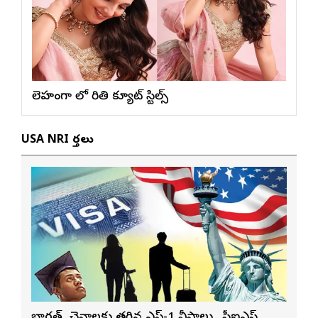
లెహంగా లో రితికా క్యూట్ స్టిల్స్
USA NRI వార్తలు
భారత్, చైనాలకు తగ్గిన ఎఫ్-1 వీసాలు.. సీఐఎస్