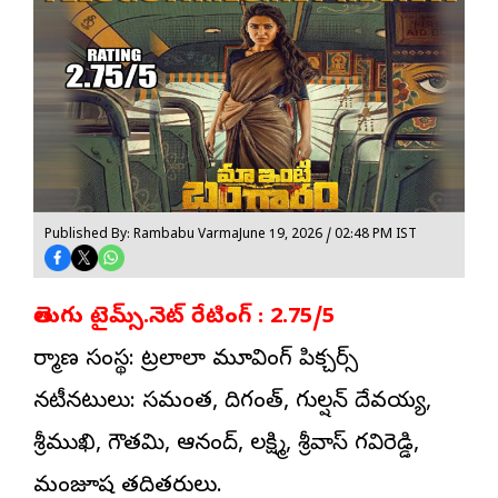
Published By: Rambabu Varma
June 19, 2026 / 02:48 PM IST
తెలుగు టైమ్స్.నెట్ రేటింగ్ : 2.75/5
నిర్మాణ సంస్థ: ట్రలాలా మూవింగ్ పిక్చర్స్
నటీనటులు: సమంత, దిగంత్, గుల్షన్ దేవయ్య,
శ్రీముఖి, గౌతమి, ఆనంద్, లక్ష్మి, శ్రీనివాస్ గవిరెడ్డి,
మంజూష తదితరులు.