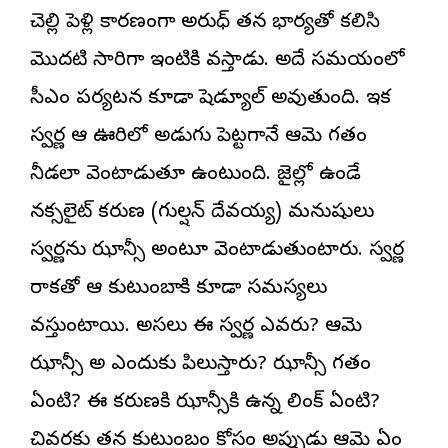
చెల్లి పెళ్లి కారణంగా అనిరుధ్ తన భార్యతో కలిసి
మొదటి సారిగా ఇంటికి వస్తాడు. అదే సమయంలో
సీఎం పర్యటన కూడా షెడ్యూల్ అవుతుంది. ఇక
స్వర్ణ ఆ ఊరిలో అడుగు పెట్టగానే ఆమె గతం
నీడలా వెంటాడుతూ ఉంటుంది. జైల్లో ఉండే
నక్సలైట్ కరుణ (గుల్షన్ దేవయ్య) మనుషులు
స్వర్ణను ఝాన్సీ అంటూ వెంటాడుతుంటారు. స్వర్ణ
రాకతో ఆ కుటుంబానికి కూడా సమస్యలు
వస్తుంటాయి. అసలు ఈ స్వర్ణ ఎవరు? ఆమెని
ఝాన్సీ అని ఎందుకు పిలుస్తారు? ఝాన్సీ గతం
ఏంటి? ఈ కరుణకి ఝాన్సీకి ఉన్న లింక్ ఏంటి?
చివరకు తన కుటుంబం కోసం అప్పుడు ఆమె ఏం