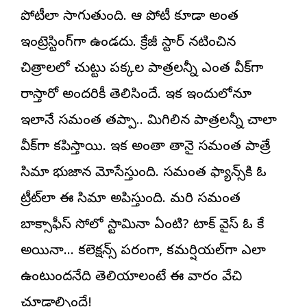
పోటీలా సాగుతుంది. ఆ పోటీ కూడా అంత
ఇంట్రెస్టింగ్‌గా ఉండదు. క్రేజీ స్టార్ నటించిన
చిత్రాలలో చుట్టు పక్కల పాత్రలన్నీ ఎంత వీక్‌గా
రాస్తారో అందరికీ తెలిసిందే. ఇక ఇందులోనూ
ఇలానే సమంత తప్పా.. మిగిలిన పాత్రలన్నీ చాలా
వీక్‌గా కనిపిస్తాయి. ఇక అంతా తానై సమంత పాత్రే
సినిమాని భుజాన మోసేస్తుంది. సమంత ఫ్యాన్స్‌కి ఓ
ట్రీట్‌లా ఈ సినిమా అనిపిస్తుంది. మరి సమంత
బాక్సాఫీస్ సోలో స్టామినా ఏంటి? టాక్ వైస్ ఓ కే
అయినా… కలెక్షన్స్ పరంగా, కమర్షియల్‌గా ఎలా
ఉంటుందనేది తెలియాలంటే ఈ వారం వేచి
చూడాల్సిందే!