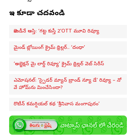
ఇవి కూడా చదవండి
కామెడీనే ఆస్తి: ‘గట్ట కుస్తీ 2’OTT మూవి రివ్యూ
మైండ్ బ్లోయింగ్ క్రైమ్ థ్రిల్లర్.. ‘దంధా’
‘అబ్జెక్ష‌న్ మై లార్డ్ రివ్యూ’ క్రైమ్ థ్రిల్ల‌ర్ వెబ్ సిరీస్
ఎమోష‌న‌ల్‌: ‘స్పైడర్ మ్యాన్ బ్రాండ్ న్యూ డే’ రివ్యూ – నో
వే హోమ్‌ను మించేసిందా?
రొటీన్‌ కమర్షియల్‌ కథ ‘శ్రీనివాస మంగాపురం’