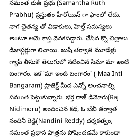
సమంత రుత్ ప్రభు (Samantha Ruth
Prabhu) ప్రస్తుతం హీరోయిన్ గా ఫాంలో లేదు.
నాగ చైతన్య తో విడాకులు, హెల్త్ సమస్యలు
అంటూ అమె కాస్త వెనకపడ్డారు. చేసిన కొన్ని చిత్రాలు
డిజాస్టర్లుగా నిలిచాయి. ఖుషీ తర్వాత మూడేళ్లు
గ్యాప్ తీసుకొని తెలుగులో నటించిన సినిమా మా ఇంటి
బంగారం. ఇక ‘మా ఇంటి బంగారం’ ( Maa Inti
Bangaram) ప్రాజెక్ట్ మీద ఎన్నో అంచనాల్ని
సమంత పెట్టుకున్నారు. భర్త రాజ్ నిడిమోరు(Raj
Nidimoru) అందించిన కథ, ఓ బేబీ తర్వాత
నందినీ రెడ్డి(Nandini Reddy) దర్శకత్వం,
సమంత ప్రధాన పాత్రను పోషించడమే కాకుండా