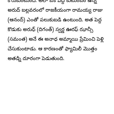
కోరుకుంటుంది. అలా ఒక పెద్ద కుటుంబం ఉన్న
అనిరుద్ బల్లవరంలో రాజకీయంగా రామయ్య రాజు
(ఆనంద్) ఎంతో పలుకుబడి ఉంటుంది. అతని పెద్ద
కొడుకు అనిరుధ్ (దిగంత్) స్వర్ణ ఊరఫ్ ఝాన్సీ
(సమంత) అనే ఈ అనాధ అమ్మాయిని ప్రేమించి పెళ్లి
చేసుకుంటాడు. ఆ కారణంతో ఫ్యామిలీ మొత్తం
అతడ్ని దూరంగా పెడుతుంది.