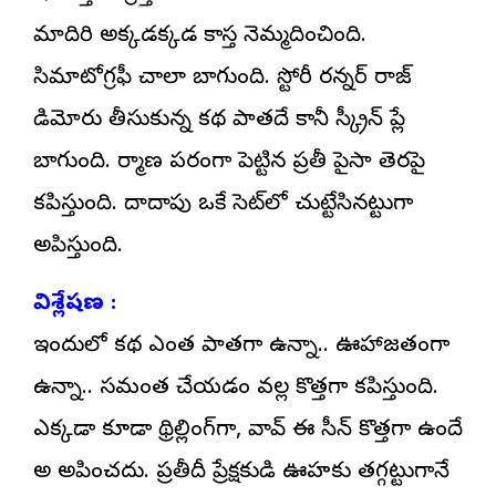
మాదిరి అక్కడక్కడ కాస్త నెమ్మదించింది.
సినిమాటోగ్రఫీ చాలా బాగుంది. స్టోరీ రన్నర్ రాజ్
నిడిమోరు తీసుకున్న కథ పాతదే కానీ స్క్రీన్ ప్లే
బాగుంది. నిర్మాణ పరంగా పెట్టిన ప్రతీ పైసా తెరపై
కనిపిస్తుంది. దాదాపు ఒకే సెట్‌లో చుట్టేసినట్టుగా
అనిపిస్తుంది.
విశ్లేషణ :
ఇందులోని కథ ఎంత పాతగా ఉన్నా.. ఊహాజనితంగా
ఉన్నా.. సమంత చేయడం వల్ల కొత్తగా కనిపిస్తుంది.
ఎక్కడా కూడా థ్రిల్లింగ్‌గా, వావ్ ఈ సీన్ కొత్తగా ఉందే
అని అనిపించదు. ప్రతీదీ ప్రేక్షకుడి ఊహకు తగ్గట్టుగానే