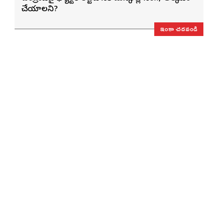
చేయాలని?
ఇంకా చదవండి