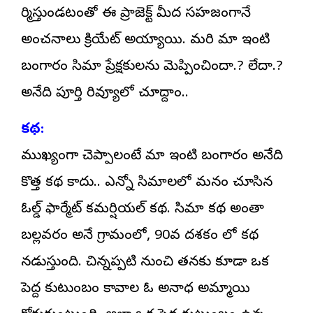
నిర్మిస్తుండటంతో ఈ ప్రాజెక్ట్ మీద సహజంగానే
అంచనాలు క్రియేట్ అయ్యాయి. మరి
మా ఇంటి
బంగారం
సినిమా ప్రేక్షకులను మెప్పించిందా.? లేదా.?
అనేది పూర్తి రివ్యూలో చూద్దాం..
కథ:
ముఖ్యంగా చెప్పాలంటే మా ఇంటి బంగారం అనేది
కొత్త కథ కాదు.. ఎన్నో సినిమాలలో మనం చూసిన
ఓల్డ్ ఫార్మేట్ కమర్షియల్ కథ. సినిమా కథ అంతా
బల్లవరం అనే గ్రామంలో, 90వ దశకం లో కథ
నడుస్తుంది. చిన్నప్పటి నుంచి తనకు కూడా ఒక
పెద్ద కుటుంబం కావాలని ఓ అనాధ అమ్మాయి