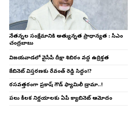
నేతన్నల సంక్షేమానికి అత్యున్నత ప్రాధాన్యత : సీఎం
చంద్రబాబు
విజయవాడలో వైసీపీ దీక్షా శిబిరం వద్ద ఉద్రిక్తత
కేబినెట్ విస్తరణకు రేవంత్ రెడ్డి సిద్ధం!?
రసవత్తరంగా ప్రకాష్ గౌడ్ ఫ్యామిలీ డ్రామా..!
పలు కీలక నిర్ణయాలకు ఏపీ క్యాబినెట్ ఆమోదం