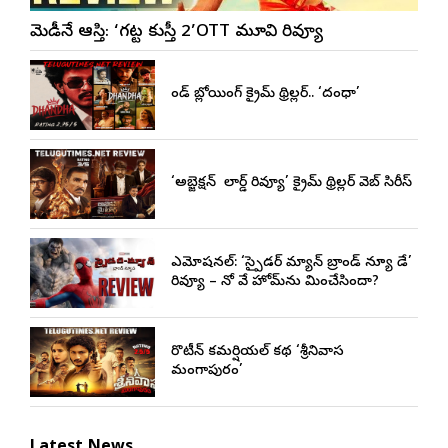
కామెడీనే ఆస్తి: ‘గట్ట కుస్తీ 2’OTT మూవి రివ్యూ
మైండ్ బ్లోయింగ్ క్రైమ్ థ్రిల్లర్.. ‘దంధా’
‘అబ్జెక్ష‌న్ మై లార్డ్ రివ్యూ’ క్రైమ్ థ్రిల్ల‌ర్ వెబ్ సిరీస్
ఎమోష‌న‌ల్‌: ‘స్పైడర్ మ్యాన్ బ్రాండ్ న్యూ డే’
రివ్యూ – నో వే హోమ్‌ను మించేసిందా?
రొటీన్‌ కమర్షియల్‌ కథ ‘శ్రీనివాస
మంగాపురం’
Latest News