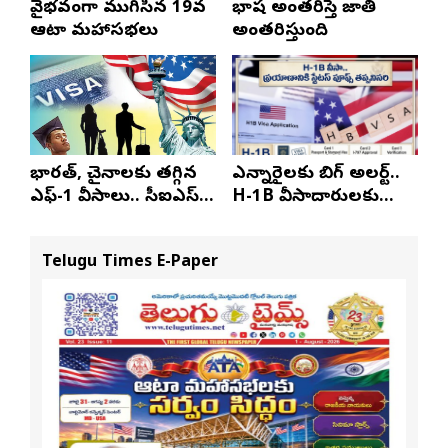
వైభవంగా ముగిసిన 19వ
భాష అంతరిస్తే జాతి
ఆటా మహాసభలు
అంతరిస్తుంది
భారత్, చైనాలకు తగ్గిన
ఎన్నారైలకు బిగ్ అలర్ట్..
ఎఫ్-1 వీసాలు.. సీఐఎస్
H-1B వీసాదారులకు
నివేదిక..!
ప్రయాణ సమయంలో
స్టేటస్ ప్రూఫ్స్ తప్పనిసరి..!
Telugu Times E-Paper