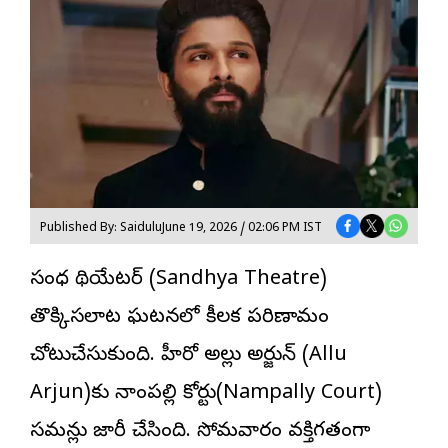
Published By: Saidulu
June 19, 2026 / 02:06 PM IST
సంధ్య థియేటర్
(Sandhya Theatre)
తొక్కిసలాట ఘటనలో కీలక పరిణామం
చోటుచేసుకుంది. హీరో అల్లు అర్జున్‌ (Allu
Arjun)కు నాంపల్లి కోర్టు(Nampally Court)
సమన్లు జారీ చేసింది. సోమవారం వ్యక్తిగతంగా