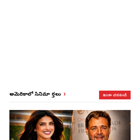
ఇంకా చదవండి
అమెరికాలో సినిమా వార్తలు