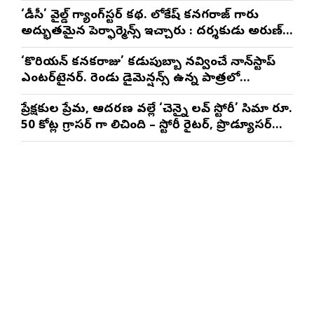
‘డీసీ’ వైల్డ్ గ్యాంగ్‌స్టర్ కథ. లోకేష్ కనగరాజ్ గారు
అద్భుతమైన పెర్ఫార్మెన్స్ ఇచ్చారు : దర్శకుడు అరుణ్
మాథేశ్వరన్
‘కొరియన్ కనకరాజు’ కడుపుబ్బా నవ్వించే నాన్‌స్టాప్
ఎంటర్‌టైనర్. రెండు డైమెన్షన్స్ ఉన్న పాత్రలో
నటించడం చాలా సంతృప్తినిచ్చింది : వరుణ్ తేజ్
ప్రేక్షకుల ప్రేమ, ఆదరణ వల్లే ‘చెన్నై లవ్ స్టోరీ’ సినిమా రూ.
50 కోట్ల గ్రాసర్ గా నిలిచింది – స్టోరీ రైటర్, ప్రొడ్యూసర్
సాయి రాజేష్