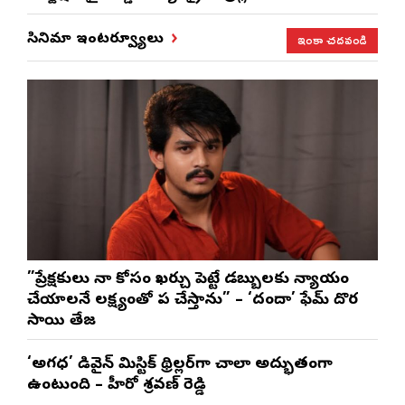
ఇంకా చదవండి
సినిమా ఇంటర్వ్యూలు
”ప్రేక్షకులు నా కోసం ఖర్చు పెట్టే డబ్బులకు న్యాయం
చేయాలనే లక్ష్యంతో పని చేస్తాను” – ‘దందా’ ఫేమ్ దొర
సాయి తేజ
‘అగధ’ డివైన్ మిస్టిక్ థ్రిల్లర్‌గా చాలా అద్భుతంగా
ఉంటుంది – హీరో శ్రవణ్ రెడ్డి