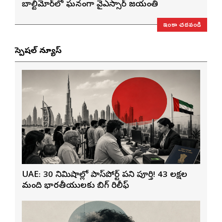
బాల్టిమోర్‌లో ఘనంగా వైఎస్సార్‌ జయంతి
ఇంకా చదవండి
స్పెషల్ న్యూస్
UAE: 30 నిమిషాల్లో పాస్‌పోర్ట్ పని పూర్తి! 43 లక్షల
మంది భారతీయులకు బిగ్ రిలీఫ్