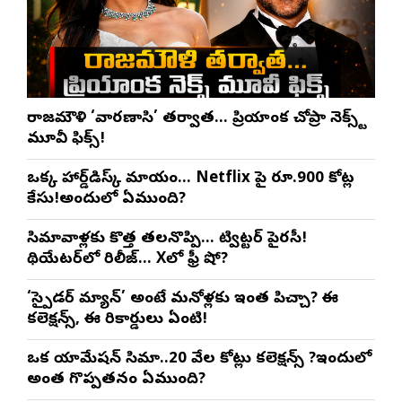
రాజమౌళి ‘వారణాసి’ తర్వాత… ప్రియాంక చోప్రా నెక్స్ట్
మూవీ ఫిక్స్!
ఒక్క హార్డ్‌డిస్క్ మాయం… Netflix పై రూ.900 కోట్ల
కేసు!అందులో ఏముంది?
సినిమావాళ్లకు కొత్త తలనొప్పి… ట్విట్టర్ పైరసీ!
థియేటర్‌లో రిలీజ్… Xలో ఫ్రీ షో?
‘స్పైడర్ మ్యాన్’ అంటే మనోళ్లకు ఇంత పిచ్చా? ఈ
కలెక్షన్స్, ఈ రికార్డులు ఏంటి!
ఒక యానిమేషన్ సినిమా..20 వేల కోట్లు కలెక్షన్స్ ?ఇందులో
అంత గొప్పతనం ఏముంది?