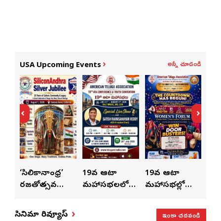
అన్నీ చూడండి
USA Upcoming Events
ుంచి
‘సిలికానాంధ్ర’
19వ ఆటా
19వ ఆటా
19
రజతోత్సవ
మహాసభలలో
మహాసభల్లో
మహా
సంబరాలు…
సతీశ్
మహిళల కోసం
‘వి
కుంభ హారతి
రామసహాయం
ప్రత్యేకంగా
పరి
ఇంకా చదవండి
సినిమా రివ్యూస్
ప్రత్యేకం
రెడ్డి ప్రత్యేక లైవ్
‘ఉమెన్స్ ఫోరమ్’
కార