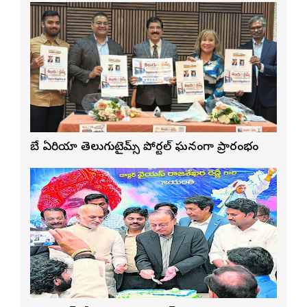
బే ఏరియా తెలుగుటైమ్స్ పోర్టల్ ఘనంగా ప్రారంభం