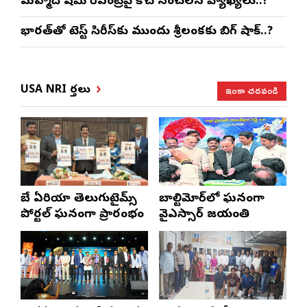
మహ్మద్ షమీ రీఎంట్రీపై కోచ్ సంచలన వ్యాఖ్యలు..!
భారత్‌తో టెస్ట్ సిరీస్‌కు ముందు శ్రీలంకకు బిగ్ షాక్..?
ఇంకా చదవండి
USA NRI వార్తలు
బే ఏరియా తెలుగుటైమ్స్
బాల్టిమోర్‌లో ఘనంగా
పోర్టల్ ఘనంగా ప్రారంభం
వైఎస్సార్‌ జయంతి