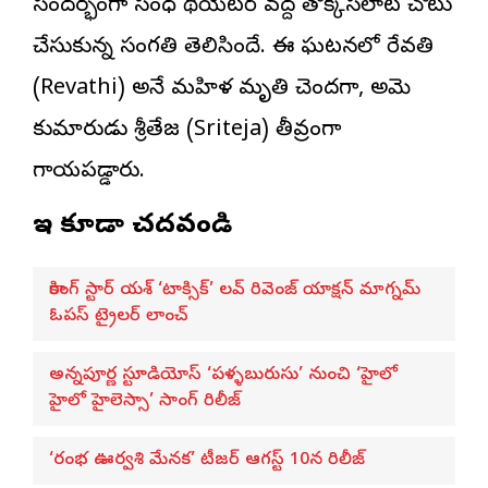
సందర్భంగా సంధ్య థియేటర్ వద్ద తొక్కిసలాట చోటు
చేసుకున్న సంగతి తెలిసిందే. ఈ ఘటనలో రేవతి
(Revathi) అనే మహిళ మృతి చెందగా, అమె
కుమారుడు శ్రీతేజ (Sriteja) తీవ్రంగా
గాయపడ్డారు.
ఇవి కూడా చదవండి
రాకింగ్ స్టార్ యశ్ ‘టాక్సిక్’ లవ్ రివెంజ్ యాక్షన్ మాగ్నమ్
ఓపస్‌ ట్రైలర్ లాంచ్
అన్నపూర్ణ స్టూడియోస్ ‘పళ్ళబురుసు’ నుంచి ‘హైలో
హైలో హైలెస్సా’ సాంగ్ రిలీజ్
‘రంభ ఊర్వశి మేనక’ టీజర్ ఆగస్ట్ 10న రిలీజ్