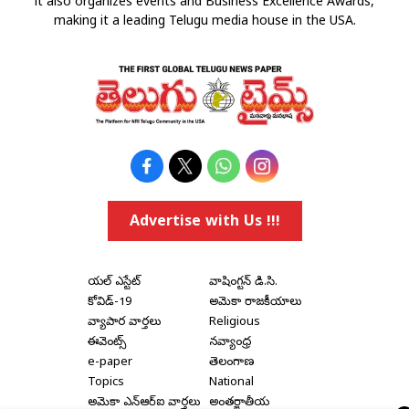
it also organizes events and Business Excellence Awards,
making it a leading Telugu media house in the USA.
Advertise with Us !!!
రియల్ ఎస్టేట్
వాషింగ్టన్ డి.సి.
కోవిడ్-19
అమెరికా రాజకీయాలు
వ్యాపార వార్తలు
Religious
ఈవెంట్స్
నవ్యాంధ్ర
e-paper
తెలంగాణ
Topics
National
అమెరికా ఎన్‌ఆర్‌ఐ వార్తలు
అంతర్జాతీయ