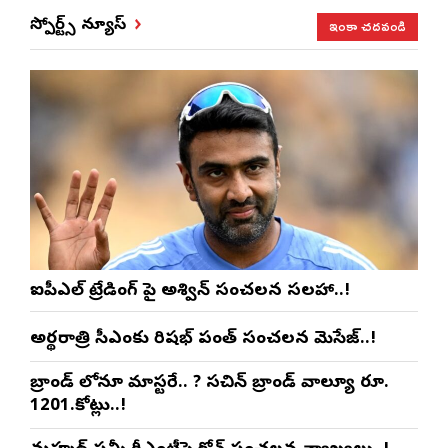
ఇంకా చదవండి
స్పోర్ట్స్ న్యూస్
ఐపీఎల్ ట్రేడింగ్ పై అశ్విన్ సంచలన సలహా..!
అర్థరాత్రి సీఎంకు రిషభ్ పంత్ సంచలన మెసేజ్..!
బ్రాండ్ లోనూ మాస్టరే.. ? సచిన్ బ్రాండ్ వాల్యూ రూ.
1201.కోట్లు..!