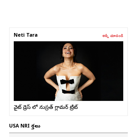
అన్నీ చూడండి
Neti Tara
వైట్ డ్రెస్ లో నుస్ర‌త్ గ్లామ‌ర్ ట్రీట్
USA NRI వార్తలు