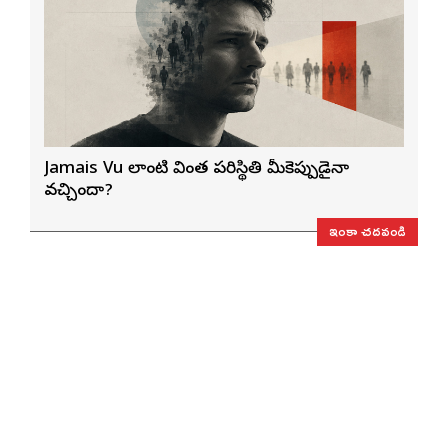
Jamais Vu లాంటి వింత పరిస్థితి మీకెప్పుడైనా
వచ్చిందా?
ఇంకా చదవండి