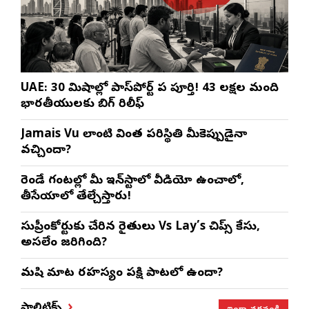
UAE: 30 నిమిషాల్లో పాస్‌పోర్ట్ పని పూర్తి! 43 లక్షల మంది
భారతీయులకు బిగ్ రిలీఫ్
Jamais Vu లాంటి వింత పరిస్థితి మీకెప్పుడైనా
వచ్చిందా?
రెండే గంటల్లో మీ ఇన్‌స్టాలో వీడియో ఉంచాలో,
తీసేయాలో తేల్చేస్తారు!
సుప్రీంకోర్టుకు చేరిన రైతులు Vs Lay’s చిప్స్‌ కేసు,
అసలేం జరిగింది?
మనిషి మాట రహస్యం పక్షి పాటలో ఉందా?
ఇంకా చదవండి
పాలిటిక్స్