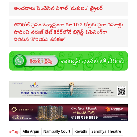
అంచనాలు పెంచేసిన విశాల్ ‘మకుటం’ ట్రైలర్
తొలిరోజే ప్రపంచవ్యాప్తంగా రూ.10.2 కోట్లకు పైగా వసూళ్లు
సాధించి వరుణ్ తేజ్ కెరీర్‌లోనే బిగ్గెస్ట్ ఓపెనింగ్‌గా
నిలిచిన ‘కొరియన్ కనకరాజు’
Allu Arjun
Nampally Court
Revathi
Sandhya Theatre
#Tags