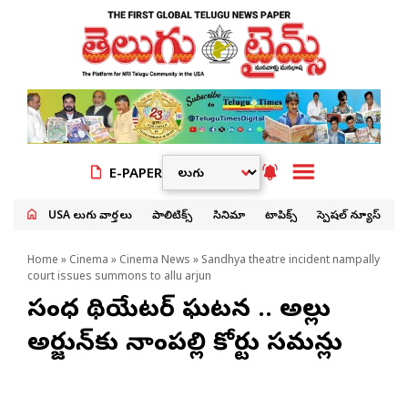
E-PAPER
USA తెలుగు వార్తలు
పాలిటిక్స్
సినిమా
టాపిక్స్
స్పెషల్ న్యూస్
Home
»
Cinema
»
Cinema News
» Sandhya theatre incident nampally
court issues summons to allu arjun
సంధ్య థియేటర్ ఘటన .. అల్లు
అర్జున్‌కు నాంపల్లి కోర్టు సమన్లు