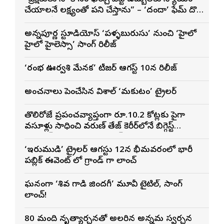
చేయాలనే లక్ష్యంతో పని చేస్తాను” – ‘దందా’ ఫేమ్ దొర
సాయి తేజ
అన్నపూర్ణ స్టూడియోస్ ‘పళ్ళబురుసు’ నుంచి ‘హైలో
హైలో హైలెస్సా’ సాంగ్ రిలీజ్
‘రంభ ఊర్వశి మేనక’ టీజర్ ఆగస్ట్ 10న రిలీజ్
అంచనాలు పెంచేసిన విశాల్ ‘మకుటం’ ట్రైలర్
తొలిరోజే ప్రపంచవ్యాప్తంగా రూ.10.2 కోట్లకు పైగా
వసూళ్లు సాధించి వరుణ్ తేజ్ కెరీర్‌లోనే బిగ్గెస్ట్
ఓపెనింగ్‌గా నిలిచిన ‘కొరియన్ కనకరాజు’
‘ఇరుముడి’ ట్రైలర్ ఆగస్టు 12న భీమవరంలో భారీ
పబ్లిక్ ఈవెంట్ లో గ్రాండ్ గా లాంచ్
ఘనంగా ‘శివ గాడి జింద‌గీ’ మూవీ టైటిల్, సాంగ్
లాంచ్!
80 మంది నృత్యార్చనతో అలరారిన అన్నమ స్వరార్చన