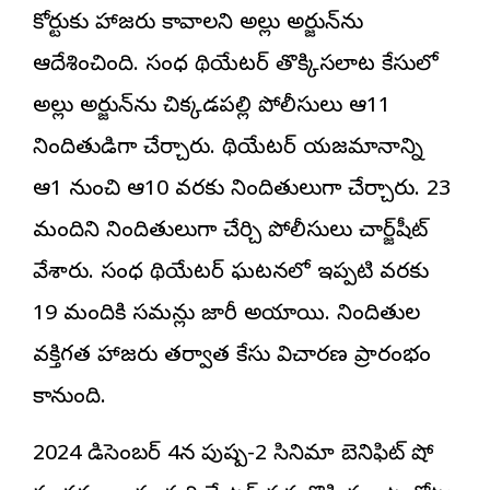
కోర్టుకు హాజరు కావాలని అల్లు అర్జున్‌ను
ఆదేశించింది. సంధ్య థియేటర్ తొక్కిసలాట కేసులో
అల్లు అర్జున్‌ను చిక్కడపల్లి పోలీసులు ఆ11
నిందితుడిగా చేర్చారు. థియేటర్ యజమాన్యాన్ని
ఆ1 నుంచి ఆ10 వరకు నిందితులుగా చేర్చారు. 23
మందిని నిందితులుగా చేర్చి పోలీసులు చార్జ్‌షీట్‌
వేశారు. సంధ్య థియేటర్ ఘటనలో ఇప్పటి వరకు
19 మందికి సమన్లు జారీ అయ్యాయి. నిందితుల
వ్యక్తిగత హాజరు తర్వాత కేసు విచారణ ప్రారంభం
కానుంది.
2024 డిసెంబర్ 4న పుష్ప-2 సినిమా బెనిఫిట్ షో