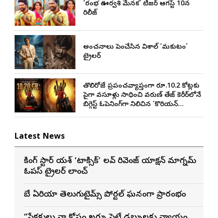
‘రంభ ఊర్వశి మేనక’ టీజర్ ఆగస్ట్ 10న
రిలీజ్
అంచనాలు పెంచేసిన విశాల్ ‘మకుటం’
ట్రైలర్
తొలిరోజే ప్రపంచవ్యాప్తంగా రూ.10.2 కోట్లకు
పైగా వసూళ్లు సాధించి వరుణ్ తేజ్ కెరీర్‌లోనే
బిగ్గెస్ట్ ఓపెనింగ్‌గా నిలిచిన ‘కొరియన్
కనకరాజు’
Latest News
రాకింగ్ స్టార్ యశ్ ‘టాక్సిక్’ లవ్ రివెంజ్ యాక్షన్ మాగ్నమ్
ఓపస్‌ ట్రైలర్ లాంచ్
బే ఏరియా తెలుగుటైమ్స్ పోర్టల్ ఘనంగా ప్రారంభం
”ప్రేక్షకులు నా కోసం ఖర్చు పెట్టే డబ్బులకు న్యాయం