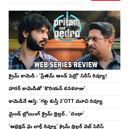
ళా’
షో
వేడుకలు
క్రైమ్ కామెడీ : ‘ప్రీతమ్ అండ్ పెడ్రో’ సిరీస్ రివ్యూ!
హారర్ కామెడీతో ‘కొరియన్ కనకరాజు’
కామెడీనే ఆస్తి: ‘గట్ట కుస్తీ 2’OTT మూవి రివ్యూ
మైండ్ బ్లోయింగ్ క్రైమ్ థ్రిల్లర్.. ‘దంధా’
‘అబ్జెక్ష‌న్ మై లార్డ్ రివ్యూ’ క్రైమ్ థ్రిల్ల‌ర్ వెబ్ సిరీస్