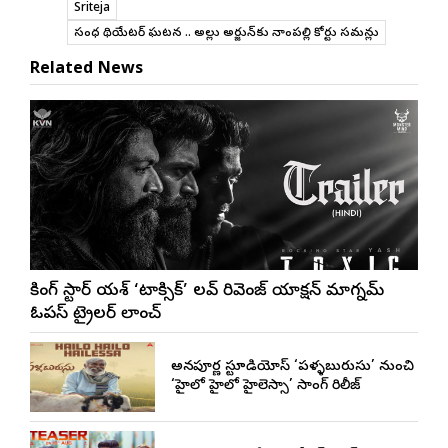
Sriteja
సంధ్య థియేటర్ ఘటన .. అల్లు అర్జున్‌కు నాంపల్లి కోర్టు సమన్లు
Related News
రాకింగ్ స్టార్ యశ్ ‘టాక్సిక్’ లవ్ రివెంజ్ యాక్షన్ మాగ్నమ్
ఓపస్‌ ట్రైలర్ లాంచ్
అన్నపూర్ణ స్టూడియోస్ ‘పళ్ళబురుసు’ నుంచి
‘హైలో హైలో హైలెస్సా’ సాంగ్ రిలీజ్