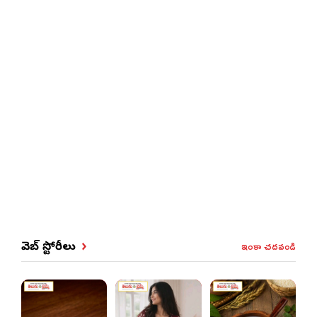
ఇంకా చదవండి
వెబ్ స్టోరీలు