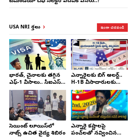
టీమిండియా చీఫ్ సెలెక్టర్ పదవికి ఎసరు..?
ఇంకా చదవండి
USA NRI వార్తలు
భారత్, చైనాలకు తగ్గిన
ఎన్నారైలకు బిగ్ అలర్ట్..
ఎఫ్-1 వీసాలు.. సీఐఎస్
H-1B వీసాదారులకు
నివేదిక..!
ప్రయాణ సమయంలో
స్టేటస్ ప్రూఫ్స్ తప్పనిసరి..!
సెయింట్ లూయిస్‌లో
ఎన్నారై కష్టాలపై
నాట్స్ ఉచిత వైద్య శిబిరం
పంచ్‌లతో నవ్వించిన