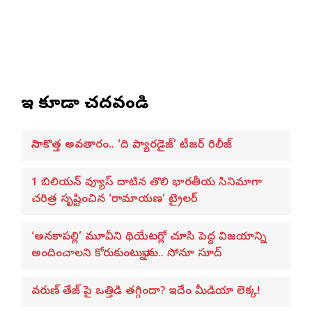
ఇవి కూడా చదవండి
నాని కొత్త అవతారం.. ‘ది ప్యారడైజ్’ టీజర్ రిలీజ్
1 బిలియన్ వ్యూస్ దాటిన తొలి భారతీయ సినిమాగా
చరిత్ర సృష్టించిన ‘రామాయణ’ ట్రైలర్
‘అనకాపల్లి’ మూవీని థియేటర్లో చూసి పెద్ద విజయాన్ని
అందించాలని కోరుకుంటున్నాను.. సోనూ సూద్
వరుణ్ తేజ్‌ పై ఒత్తిడి తగ్గిందా? ఇదేం మీడియా లెక్క!