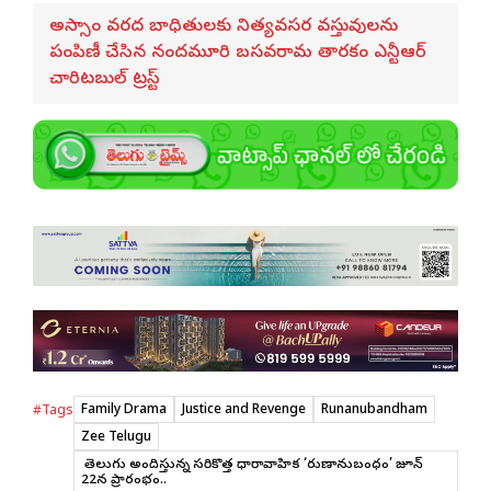
అస్సాం వరద బాధితులకు నిత్యవసర వస్తువులను
పంపిణీ చేసిన నందమూరి బసవరామ తారకం ఎన్టీఆర్
చారిటబుల్ ట్రస్ట్
Family Drama
Justice and Revenge
Runanubandham
#Tags
Zee Telugu
జీ తెలుగు అందిస్తున్న సరికొత్త ధారావాహిక ‘రుణానుబంధం’ జూన్
22న ప్రారంభం..