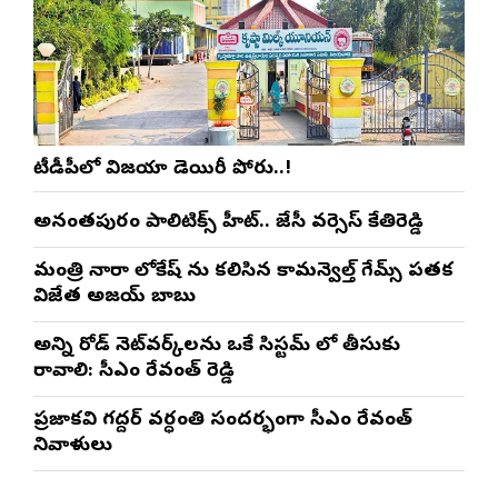
టీడీపీలో విజయా డెయిరీ పోరు..!
అనంతపురం పాలిటిక్స్ హీట్.. జేసీ వర్సెస్ కేతిరెడ్డి
మంత్రి నారా లోకేష్ ను కలిసిన కామన్వెల్త్ గేమ్స్ పతక
విజేత అజయ్ బాబు
అన్ని రోడ్ నెట్‌వర్క్‌లను ఒకే సిస్టమ్ లో తీసుకు
రావాలి: సీఎం రేవంత్ రెడ్డి
ప్రజాకవి గద్దర్‌ వర్ధంతి సందర్భంగా సీఎం రేవంత్‌
నివాళులు