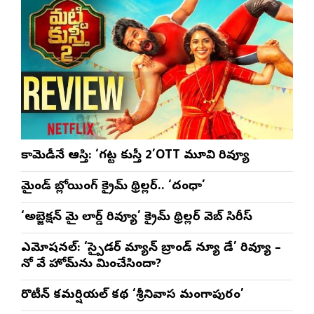
భట్ట
కామెడీనే ఆస్తి: ‘గట్ట కుస్తీ 2’OTT మూవి రివ్యూ
మైండ్ బ్లోయింగ్ క్రైమ్ థ్రిల్లర్.. ‘దంధా’
‘అబ్జెక్ష‌న్ మై లార్డ్ రివ్యూ’ క్రైమ్ థ్రిల్ల‌ర్ వెబ్ సిరీస్
ఎమోష‌న‌ల్‌: ‘స్పైడర్ మ్యాన్ బ్రాండ్ న్యూ డే’ రివ్యూ –
నో వే హోమ్‌ను మించేసిందా?
రొటీన్‌ కమర్షియల్‌ కథ ‘శ్రీనివాస మంగాపురం’