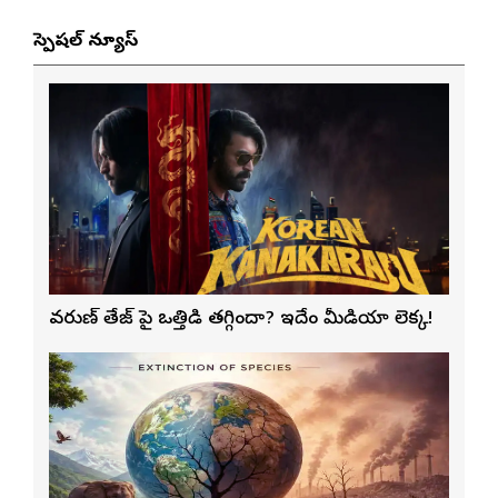
స్పెషల్ న్యూస్
వరుణ్ తేజ్‌ పై ఒత్తిడి తగ్గిందా? ఇదేం మీడియా లెక్క!