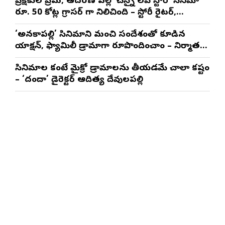
ప్రేక్షకుల ప్రేమ, ఆదరణ వల్లే ‘చెన్నై లవ్ స్టోరీ’ సినిమా
రూ. 50 కోట్ల గ్రాసర్ గా నిలిచింది – స్టోరీ రైటర్,
ప్రొడ్యూసర్ సాయి రాజేష్
‘అనకాపల్లి’ సినిమాని మంచి సందేశంతో కూడిన
యాక్షన్, ఫ్యామిలీ డ్రామాగా రూపొందించాం – నిర్మాతలు
త్రినాథరావు నక్కిన, కాండ్రేగుల నాయుడు
సినిమాల కంటే మైక్రో డ్రామాలను తీయడమే చాలా కష్టం
– ‘దందా’ డైరెక్ట‌ర్ ఆదిత్య దేవులపల్లి