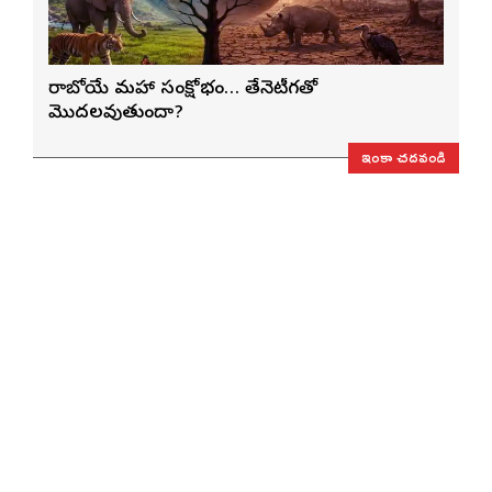
రాబోయే మహా సంక్షోభం… తేనెటీగతో
మొదలవుతుందా?
ఇంకా చదవండి