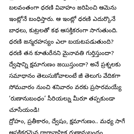
బలవంతంగా ధరణి వివాహం జరిపించి ఆమెను
ఇంట్లోనే బంధిస్తారు. ఆ ఇంట్లో ధరణి ఎదుర్కొనే
బాధలు, కుట్రలతో కథ ఆసక్తికరంగా సాగుతుంది.
ధరణి జన్మరహస్యం ఎలా బయటపడుతుంది?
ధరణి తన కూతురేనని మైనావతి గుర్తిస్తుందా?
ద్వేషాన్ని క్షమాగుణం జయిస్తుందా? అనే ప్రశ్నలకు
సమాధానం తెలుసుకోవాలంటే జీ తెలుగు వేదికగా
సోమవారం నుంచి శనివారం వరకు ప్రసారమయ్యే
‘రుణానుబంధం’ సీరియల్ను మీరూ తప్పకుండా
చూసేయండి!
ద్రోహం, ప్రతీకారం, ద్వేషం, క్షమాగుణం.. మధ్య సాగే
ఆసక్తికరమైన ధారావాహిక రుణానుబంధం