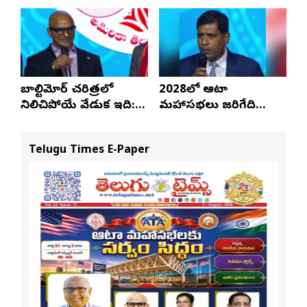
నవీన్ పోలిశెట్టి
బాల్టిమోర్ చరిత్రలో
2028లో ఆటా
నిలిచిపోయే వేడుక ఇది:
మహాసభలు జరిగేది
శ్రీధర్ బానాల
అక్కడే: సతీష్ రెడ్డి
Telugu Times E-Paper