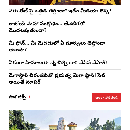
వరుణ్ తేజ్‌ పై ఒత్తిడి తగ్గిందా? ఇదేం మీడియా లెక్క!
రాబోయే మహా సంక్షోభం… తేనెటీగతో
మొదలవుతుందా?
మీ ఫోన్… మీ మెదడులో ఏ మార్పులు తెస్తోందా
తెలుసా?
ఏకంగా హిమాలయాన్నే చీల్చి దారి వేసిన నేపాల్!
మెగాస్టార్ చిరంజీవితో ప్రభుత్వ మెగా ప్లాన్! సెట్
అయితే సూపర్
ఇంకా చదవండి
పాలిటిక్స్