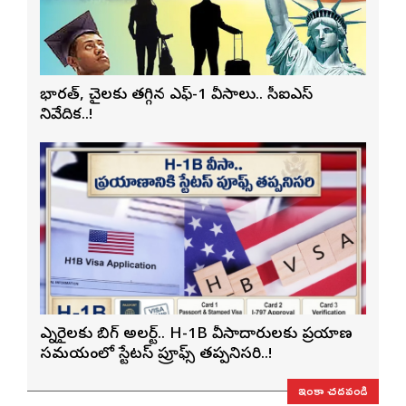
భారత్, చైనాలకు తగ్గిన ఎఫ్-1 వీసాలు.. సీఐఎస్
నివేదిక..!
ఎన్నారైలకు బిగ్ అలర్ట్.. H-1B వీసాదారులకు ప్రయాణ
సమయంలో స్టేటస్ ప్రూఫ్స్ తప్పనిసరి..!
ఇంకా చదవండి