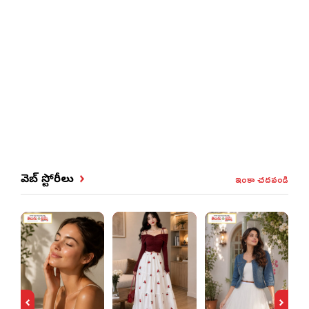
ఇంకా చదవండి
వెబ్ స్టోరీలు