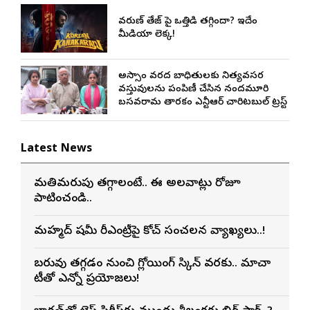
వరుణ్ తేజ్‌ పై ఒత్తిడి తగ్గిందా? ఇదేం
మీడియా లెక్క!
అస్సాం వరద బాధితులకు నిత్యవసర
వస్తువులను పంపిణీ చేసిన నందమూరి
బసవరామ తారకం ఎన్టీఆర్ చారిటబుల్ ట్రస్ట్
Latest News
మతిమరుపు తగ్గాలంటే.. ఈ అలవాట్లు రోజూ
పాటించండి..
మహ్మద్ షమీ రీఎంట్రీపై కోచ్ సంచలన వ్యాఖ్యలు..!
బరువు తగ్గడం నుంచి గ్లోయింగ్ స్కిన్ వరకు.. మాచా
టీతో ఎన్నో ప్రయోజనాలు!