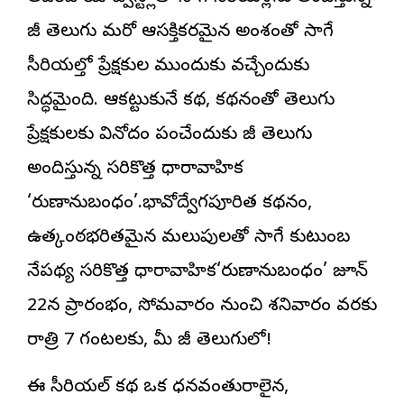
జీ తెలుగు
మరో ఆసక్తికరమైన అంశంతో సాగే
సీరియల్తో ప్రేక్షకుల ముందుకు వచ్చేందుకు
సిద్ధమైంది. ఆకట్టుకునే కథ, కథనంతో తెలుగు
ప్రేక్షకులకు వినోదం పంచేందుకు జీ తెలుగు
అందిస్తున్న సరికొత్త ధారావాహిక
‘రుణానుబంధం’.భావోద్వేగపూరిత కథనం,
ఉత్కంఠభరితమైన మలుపులతో సాగే కుటుంబ
నేపథ్య సరికొత్త ధారావాహిక‘రుణానుబంధం’ జూన్
22న ప్రారంభం, సోమవారం నుంచి శనివారం వరకు
రాత్రి 7 గంటలకు, మీ జీ తెలుగులో!
ఈ సీరియల్ కథ ఒక ధనవంతురాలైన,