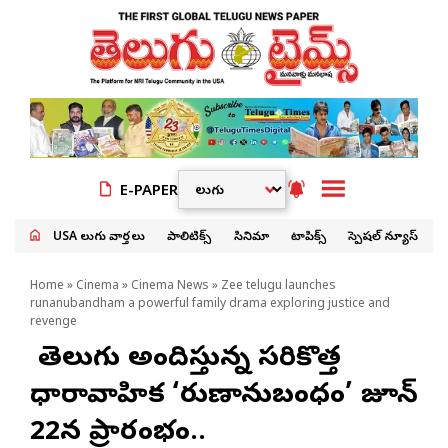
E-PAPER
USA తెలుగు వార్తలు
పాలిటిక్స్
సినిమా
టాపిక్స్
స్పెషల్ న్యూస్
Home
»
Cinema
»
Cinema News
» Zee telugu launches
runanubandham a powerful family drama exploring justice and
revenge
జీ తెలుగు అందిస్తున్న సరికొత్త
ధారావాహిక ‘రుణానుబంధం’ జూన్
22న ప్రారంభం..