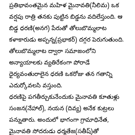
ప్రతిభావంతమైన మహిళ మైనావతి(నీలిమ) ఒక
వర్షపు రాత్రి తనకు పుట్టిన బిడ్డను వదిలేస్తుంది. ఆ
బిడ్డ ధరణి(అనగ) పేరుతో తోలుబొమ్మలాట
కళాకారుడు అప్పన్న(ప్రభాకర్) దగ్గర పెరుగుతుంది.
తోలుబొమ్మలాట ద్వారా సమాజంలోని
అన్యాయాలకు వ్యతిరేకంగా పోరాడే
ధైర్యవంతురాలైన ధరణి ఒకరోజు తన గతాన్ని
ఎదుర్కోవలసి వస్తుంది.
ధరణిపై పగతీర్చుకునేందుకు మైనావతి కూతుళ్లు
సంజన(నేహాల్), నయన (దివ్య) అనేక కుట్రలు
పన్నుతారు. అందులో భాగంగా గ్రామాధినేత,
మైనావతి సోదరుడు ధర్మతేజ(సతీష్)తో