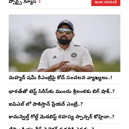
ఇంకా చదవండి
స్పోర్ట్స్ న్యూస్
మహ్మద్ షమీ రీఎంట్రీపై కోచ్ సంచలన వ్యాఖ్యలు..!
భారత్‌తో టెస్ట్ సిరీస్‌కు ముందు శ్రీలంకకు బిగ్ షాక్..?
ఐపిఎల్ లో పాకిస్తాన్ ప్లేయర్ ఎంట్రీ..?
కామన్వెల్త్ గోల్డ్ మెడలిస్ట్ రహస్య స్పాన్సర్ కోహ్లినా..?