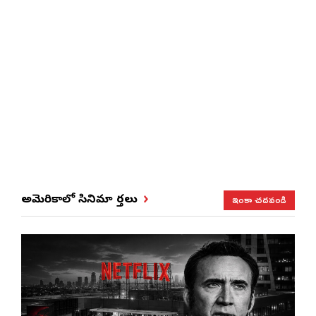
ఇంకా చదవండి
అమెరికాలో సినిమా వార్తలు