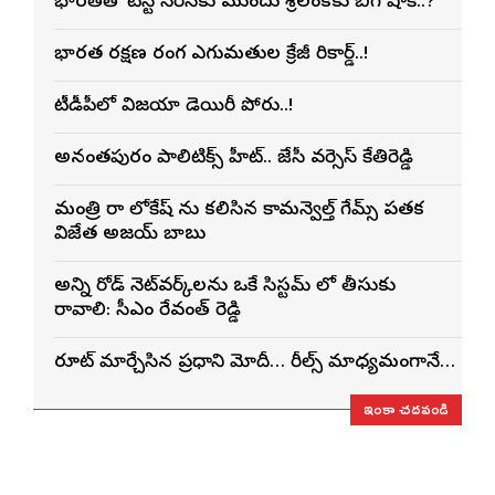
భారత్‌తో టెస్ట్ సిరీస్‌కు ముందు శ్రీలంకకు బిగ్ షాక్..?
భారత రక్షణ రంగ ఎగుమతుల క్రేజీ రికార్డ్..!
టీడీపీలో విజయా డెయిరీ పోరు..!
అనంతపురం పాలిటిక్స్ హీట్.. జేసీ వర్సెస్ కేతిరెడ్డి
మంత్రి నారా లోకేష్ ను కలిసిన కామన్వెల్త్ గేమ్స్ పతక
విజేత అజయ్ బాబు
అన్ని రోడ్ నెట్‌వర్క్‌లను ఒకే సిస్టమ్ లో తీసుకు
రావాలి: సీఎం రేవంత్ రెడ్డి
రూట్ మార్చేసిన ప్రధాని మోదీ… రీల్స్ మాధ్యమంగానే…
ఇంకా చదవండి