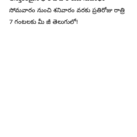
సోమవారం నుంచి శనివారం వరకు ప్రతిరోజు రాత్రి
7 గంటలకు మీ జీ తెలుగులో!