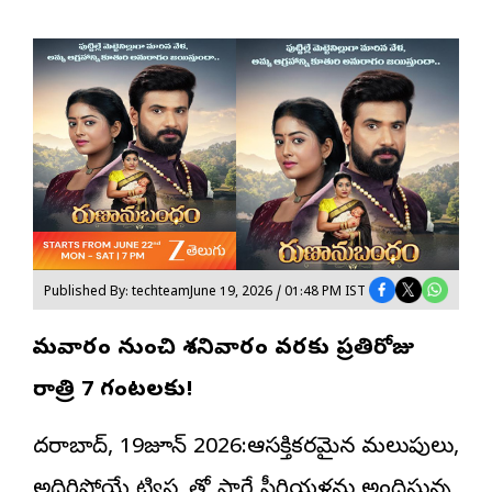
Published By: techteam
June 19, 2026 / 01:48 PM IST
సోమవారం నుంచి శనివారం వరకు ప్రతిరోజు
రాత్రి 7 గంటలకు!
హైదరాబాద్, 19జూన్ 2026:ఆసక్తికరమైన మలుపులు,
అదిరిపోయే ట్విస్ట్లతో సాగే సీరియళ్లను అందిస్తున్న