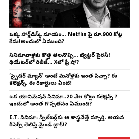
ఒక్క హార్డ్‌డిస్క్ మాయం… Netflix పై రూ.900 కోట్ల
కేసు!అందులో ఏముంది?
సినిమావాళ్లకు కొత్త తలనొప్పి… ట్విట్టర్ పైరసీ!
థియేటర్‌లో రిలీజ్… Xలో ఫ్రీ షో?
‘స్పైడర్ మ్యాన్’ అంటే మనోళ్లకు ఇంత పిచ్చా? ఈ
కలెక్షన్స్, ఈ రికార్డులు ఏంటి!
ఒక యానిమేషన్ సినిమా..20 వేల కోట్లు కలెక్షన్స్ ?
ఇందులో అంత గొప్పతనం ఏముంది?
E.T. సినిమా: స్పీల్‌బర్గ్‌కు ఆ శాస్త్రవేత్తే స్ఫూర్తి. ఆయన
రీసెర్చ్ తెలిస్తే మైండ్ బ్లాక్!?