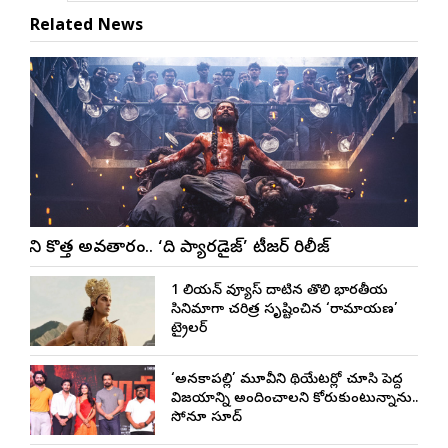
Related News
నాని కొత్త అవతారం.. ‘ది ప్యారడైజ్’ టీజర్ రిలీజ్
1 బిలియన్ వ్యూస్ దాటిన తొలి భారతీయ
సినిమాగా చరిత్ర సృష్టించిన ‘రామాయణ’
ట్రైలర్
‘అనకాపల్లి’ మూవీని థియేటర్లో చూసి పెద్ద
విజయాన్ని అందించాలని కోరుకుంటున్నాను..
సోనూ సూద్