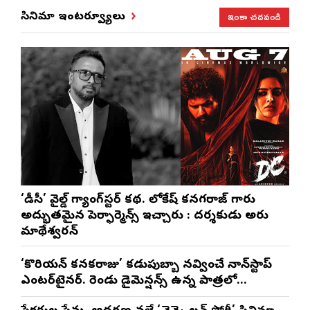
ఇంకా చదవండి
సినిమా ఇంటర్వ్యూలు
‘డీసీ’ వైల్డ్ గ్యాంగ్‌స్టర్ కథ. లోకేష్ కనగరాజ్ గారు
అద్భుతమైన పెర్ఫార్మెన్స్ ఇచ్చారు : దర్శకుడు అరుణ్
మాథేశ్వరన్
‘కొరియన్ కనకరాజు’ కడుపుబ్బా నవ్వించే నాన్‌స్టాప్
ఎంటర్‌టైనర్. రెండు డైమెన్షన్స్ ఉన్న పాత్రలో
నటించడం చాలా సంతృప్తినిచ్చింది : వరుణ్ తేజ్