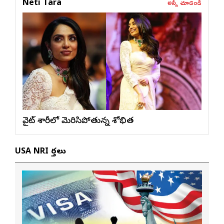
అన్నీ చూడండి
Neti Tara
వైట్ శారీలో మెరిసిపోతున్న శోభిత
USA NRI వార్తలు